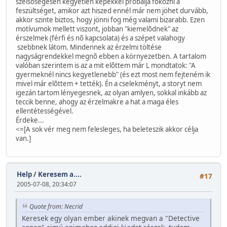
szélsõségesen kegyetlen képekkel próbálja fokozni a
feszültséget, amikor azt hiszed ennél már nem jöhet durvább,
akkor szinte biztos, hogy jönni fog még valami bizarabb. Ezen
motívumok mellett viszont, jobban "kiemelõdnek" az
érszelmek (férfi és nõ kapcsolata) és a szépet valahogy
szebbnek látom. Mindennek az érzelmi töltése
nagyságrendekkel megnõ ebben a környezetben. A tartalom
valóban szerintem is az a mit elõttem már L mondtatok: "A
gyermeknél nincs kegyetlenebb" (és ezt most nem fejteném ik
mivel már elõttem + tették). Én a cselekményt, a storyt nem
igezán tartom lényegesnek, az olyan amlyen, sokkal inkább az
teccik benne, ahogy az érzelmakre a hat a maga éles
ellentétességével.
Érdeke...
<=[A sok vér meg nem felesleges, ha beleteszik akkor célja
van.]
Help
/
Keresem a....
#17
2005-07-08, 20:34:07
Quote from: Necrid
Keresek egy olyan ember akinek megvan a "Detective