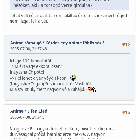
nézõket, akik a tocsogó vérre gizdulnak.
Tehát volt célja, csak te nem találtad értelmesnek, mert téged
nem "izgat fel" a vér.
Anime társalgó
/
Kérdés egy anime fõhõshöz !
#15
2005-07-08, 21:57:48
Ichigo 100-Manakától
=>Miért vagy ekkora loser?
Inuyasha-Chipótol
=>Hol lehet olyan yóyó-t kapni?
(Inuyasha+Trigun) Sesomarutól és Vash-tól
KI a stylistjuk, mert nagyon yó a ruhájuk?
Anime
/
Elfen Lied
#16
2005-07-08, 21:34:31
Na igen az EL nagyon teccett nekem, mivel szertintem a
durvasággal próbál hatni az érzelmekre. A nagyon