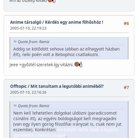
Ám az öszkép kiváló
Anime társalgó
/
Kérdés egy anime fõhõshöz !
#6
2005-07-10, 22:19:23
Quote from: Ramiz
Addig se kötõdött sehova (abban az elhagyott házban
élt), neki poén volt a Bebophoz csatlakozni.
Jeee +gyõztél szeretek így vitázni.
Offtopic
/
Mit tanultam a legutóbbi animéböl?
#7
2005-07-10, 22:16:26
Quote from: Ramiz
Nem kell lehetetlen dolgokat üldözni (paradicsomot
csinálni itt), az egyéni boldogságot kell megragadni
(van egy ilyen görög filozófiai irányzat is, csak nem jut
eszembe). Konkrétan:
én kellett volna lépni a kajálós
gyereknek a fekete csajjal
.