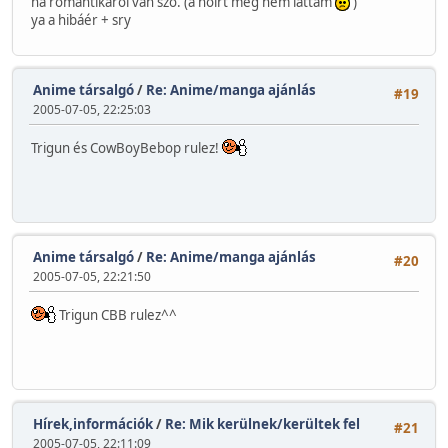
ha romantikárol van szó. (a noirt még nem láttam
)
ya a hibáér + sry
Anime társalgó
/
Re: Anime/manga ajánlás
#19
2005-07-05, 22:25:03
Trigun és CowBoyBebop rulez!
Anime társalgó
/
Re: Anime/manga ajánlás
#20
2005-07-05, 22:21:50
Trigun CBB rulez^^
Hírek,információk
/
Re: Mik kerülnek/kerültek fel
#21
2005-07-05, 22:11:09