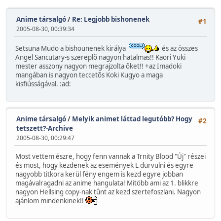
Anime társalgó
/
Re: Legjobb bishonenek
#1
2005-08-30, 00:39:34
Setsuna Mudo a bishounenek királya
és az összes
Angel Sancutary-s szereplõ nagyon hatalmas!! Kaori Yuki
mester asszony nagyon megrajzolta õket!! +az Imadoki
mangában is nagyon teccetõs Koki Kugyo a maga
kisfiússágával. :ad:
Anime társalgó
/
Melyik animet láttad legutóbb? Hogy
#2
tetszett?-Archive
2005-08-30, 00:29:47
Most vettem észre, hogy fenn vannak a Trnity Blood "Új" részei
és most, hogy kezdenek az események L durvulni és egyre
nagyobb titkora kerül fény engem is kezd egyre jobban
magávalragadni az anime hangulata! Mitöbb ami az 1. blikkre
nagyon Hellsing copy-nak tûnt az kezd szertefoszlani. Nagyon
ajánlom mindenkinek!!