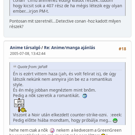
conan" cimú animehez eddigi kiadot részek..tudom
hogy kicsit sok a 407 rész de ha mégis létezik egy olyan
ember...irjon PM-t.
Pontosan mit szeretnél...Detective conan -hoz kadott milyen
részek?
Anime társalgó
/
Re: Anime/manga ajánlás
#18
2005-07-08, 13:42:44
Quote from: JaFaR
Én is ezért vittem haza (jah, és volt felirat is), de úgy
látszik nekünk nem annyira jön be ez a romantikus
style.
És én még jobban megnéztem mint bnõm.
Pedig a nõk szeretik a romantikát.
Viszont a Noir után elkezdett counter-strike-ozni. :eeek:
Pedig elõtte hiába mondtam, hogy próbálja meg...
hehe nem csak a nõk
nekem a kedvecem a GreenGreen