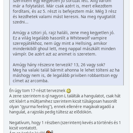
Szerintem egy kegyetlen jó sorozat lett. Alig várom
már a folytatást. Már csak azért is, mert elkezdtem
fordítani, és az 5. részt is befejeztem már. Még 3 rész
és kezdhetek valami mást keresni. Na meg nyugtatót
szedni...
Amúgy a sztori jó, rajz haláli, zene meg kegyetlen jó.
Ez a világ legalább hasonlít a Whitewolf vampire
szerepjátékhoz, nem úgy mint a Hellsing, amikor
mindenkibõl ghoul lett, meg nappal mászkált minden
vámpír. De azért azt az animet is szeretem.
Amúgy hány részesre tervezik? 13, 26 vagy sok?
Meg ha valaki talál bármit ahonna le lehet tölteni az ha
máshogy nem is, de legalább priviben robbantson egy
címet az arcomba.
Én úgy tom 17-részt terveznek
A zene szerintem is ql nagyon L találták a hangulatot, csak hát
ott kísért a múlt(amihez szerintem kicsit túlságosan hasonlít
olyan "gyurma feeling"), ennek ellenére magávalragadó a
hangulat, a rajzolás pedig túltesz az elõdökön.
Negatívum, hogy 1 részben (szerintem) kevés a történés és 1
kicsit vontatott.