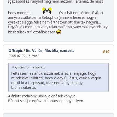
Igaz ebbõl az irányból még nem néztem + a témát, de most
hogy mondod...
Csak hát nem értem õ akart
annyira csatlakozni a Bebophoz [annak ellenére, hogy a
gyreket eléggé félre nem érthetõen ott akarták hagyni]...
Úgylátszik megunta,vagy talán csalódott,vagy csak gyerek. sry
kicsit túlsokat filozofálok ezen
Offtopic
/
Re: Vallás, filozófia, ezoteria
#10
2005-07-09, 15:29:40
Quote from: roderick
Felteszem az antikrisztusnak is az a lényege, hogy
mindekivel elhiteti, hogy ö egy új Jézus, csak a végén
derül ki a turpisság, igaz nemvagyok nagy
bibliaszakértö.
Ajánlott irodalom: Biblia/jelenések könyve.
Bár ott se írj le egészen pontosan, hogy milyen.