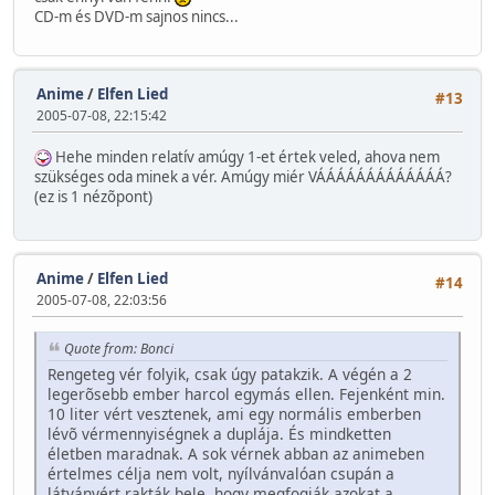
CD-m és DVD-m sajnos nincs...
Anime
/
Elfen Lied
#13
2005-07-08, 22:15:42
Hehe minden relatív amúgy 1-et értek veled, ahova nem
szükséges oda minek a vér. Amúgy miér VÁÁÁÁÁÁÁÁÁÁÁÁÁ?
(ez is 1 nézõpont)
Anime
/
Elfen Lied
#14
2005-07-08, 22:03:56
Quote from: Bonci
Rengeteg vér folyik, csak úgy patakzik. A végén a 2
legerõsebb ember harcol egymás ellen. Fejenként min.
10 liter vért vesztenek, ami egy normális emberben
lévõ vérmennyiségnek a duplája. És mindketten
életben maradnak. A sok vérnek abban az animeben
értelmes célja nem volt, nyílvánvalóan csupán a
látványért rakták bele, hogy megfogják azokat a