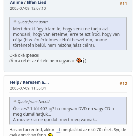
Anime
/
Elfen Lied
#11
2005-07-09, 12:07:10
Quote from: Bonci
Mert direkt úgy írtam le, hogy senki ne tudja azt
mondani, hogy van értelme, erre te azt írod, hogy van
célja (btw. én értelmes célról beszéltem, anime
történetén belül, nem nézõhajhász célra).
Oké oké !peace!
(Ám a cél és az értele nem ugyanaz.
)
Help
/
Keresem a....
#12
2005-07-09, 11:55:04
Quote from: Necrid
Összes? 1-tól 407-ig? ha megvan DVD-en vagy CD-n
meg dumálhatjuk...
A movie-kra ne gondolj mert meg vannak..
Ha van torrented, akkor
itt
megtalálod az elsõ 70 részt. Syr, de
csak ennyi van fenn.