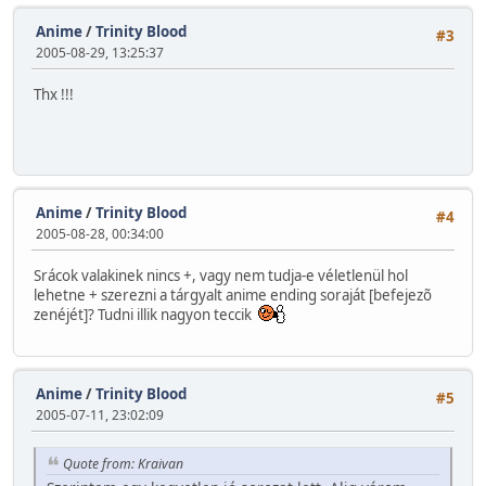
Anime
/
Trinity Blood
#3
2005-08-29, 13:25:37
Thx !!!
Anime
/
Trinity Blood
#4
2005-08-28, 00:34:00
Srácok valakinek nincs +, vagy nem tudja-e véletlenül hol
lehetne + szerezni a tárgyalt anime ending soraját [befejezõ
zenéjét]? Tudni illik nagyon teccik
Anime
/
Trinity Blood
#5
2005-07-11, 23:02:09
Quote from: Kraivan