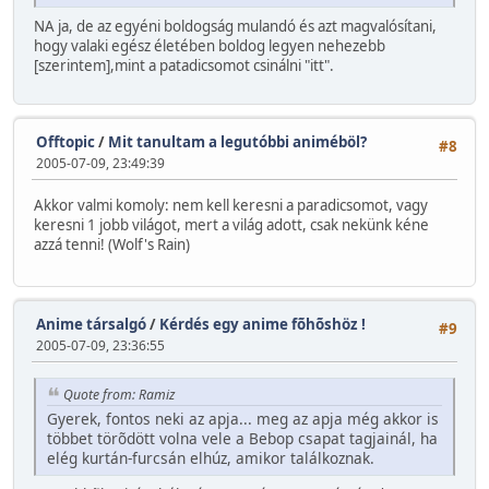
NA ja, de az egyéni boldogság mulandó és azt magvalósítani,
hogy valaki egész életében boldog legyen nehezebb
[szerintem],mint a patadicsomot csinálni "itt".
Offtopic
/
Mit tanultam a legutóbbi animéböl?
#8
2005-07-09, 23:49:39
Akkor valmi komoly: nem kell keresni a paradicsomot, vagy
keresni 1 jobb világot, mert a világ adott, csak nekünk kéne
azzá tenni! (Wolf's Rain)
Anime társalgó
/
Kérdés egy anime fõhõshöz !
#9
2005-07-09, 23:36:55
Quote from: Ramiz
Gyerek, fontos neki az apja... meg az apja még akkor is
többet törõdött volna vele a Bebop csapat tagjainál, ha
elég kurtán-furcsán elhúz, amikor találkoznak.