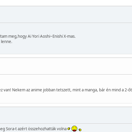
áltam meg,hogy Ai Yori Aoshi~Enishi X-mas.
 lenne.
de ez van! Nekem az anime jobban tetszett, mint a manga, bár én mind a 2-ő
eg Sora-t azért összehozhatták volna