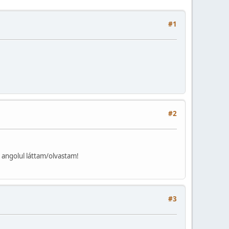
#1
#2
t angolul láttam/olvastam!
#3