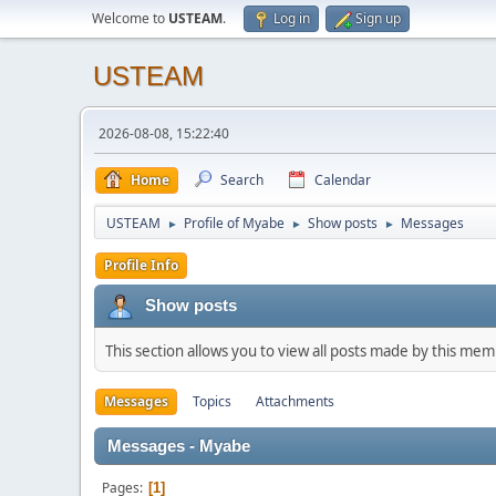
Welcome to
USTEAM
.
Log in
Sign up
USTEAM
2026-08-08, 15:22:40
Home
Search
Calendar
USTEAM
Profile of Myabe
Show posts
Messages
►
►
►
Profile Info
Show posts
This section allows you to view all posts made by this me
Messages
Topics
Attachments
Messages - Myabe
Pages
1