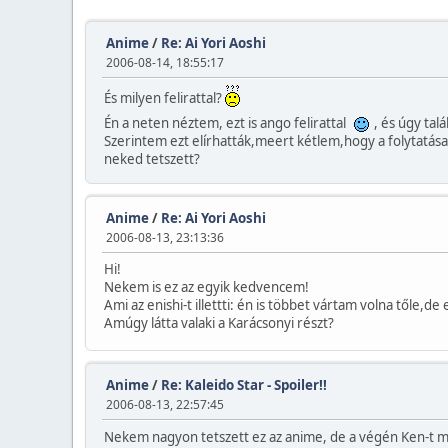
Anime
/
Re: Ai Yori Aoshi
2006-08-14, 18:55:17
És milyen felirattal?
Én a neten néztem, ezt is ango felirattal
, és úgy tal
Szerintem ezt elírhatták,meert kétlem,hogy a folytatása
neked tetszett?
Anime
/
Re: Ai Yori Aoshi
2006-08-13, 23:13:36
Hi!
Nekem is ez az egyik kedvencem!
Ami az enishi-t illettti: én is többet vártam volna tőle,
Amúgy látta valaki a Karácsonyi részt?
Anime
/
Re: Kaleido Star - Spoiler!!
2006-08-13, 22:57:45
Nekem nagyon tetszett ez az anime, de a végén Ken-t m