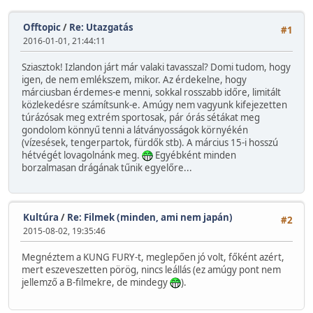
Offtopic
/
Re: Utazgatás
#1
2016-01-01, 21:44:11
Sziasztok! Izlandon járt már valaki tavasszal? Domi tudom, hogy
igen, de nem emlékszem, mikor. Az érdekelne, hogy
márciusban érdemes-e menni, sokkal rosszabb időre, limitált
közlekedésre számítsunk-e. Amúgy nem vagyunk kifejezetten
túrázósak meg extrém sportosak, pár órás sétákat meg
gondolom könnyű tenni a látványosságok környékén
(vízesések, tengerpartok, fürdők stb). A március 15-i hosszú
hétvégét lovagolnánk meg.
Egyébként minden
borzalmasan drágának tűnik egyelőre...
Kultúra
/
Re: Filmek (minden, ami nem japán)
#2
2015-08-02, 19:35:46
Megnéztem a KUNG FURY-t, meglepően jó volt, főként azért,
mert eszeveszetten pörög, nincs leállás (ez amúgy pont nem
jellemző a B-filmekre, de mindegy
).