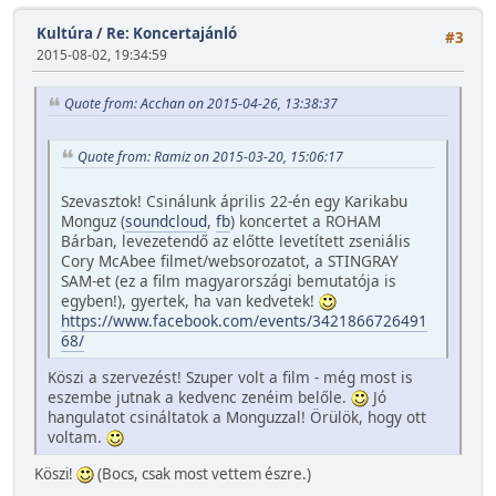
Kultúra
/
Re: Koncertajánló
#3
2015-08-02, 19:34:59
Quote from: Acchan on 2015-04-26, 13:38:37
Quote from: Ramiz on 2015-03-20, 15:06:17
Szevasztok! Csinálunk április 22-én egy Karikabu
Monguz (
soundcloud
,
fb
) koncertet a ROHAM
Bárban, levezetendő az előtte levetített zseniális
Cory McAbee filmet/websorozatot, a STINGRAY
SAM-et (ez a film magyarországi bemutatója is
egyben!), gyertek, ha van kedvetek!
https://www.facebook.com/events/3421866726491
68/
Köszi a szervezést! Szuper volt a film - még most is
eszembe jutnak a kedvenc zenéim belőle.
Jó
hangulatot csináltatok a Monguzzal! Örülök, hogy ott
voltam.
Köszi!
(Bocs, csak most vettem észre.)