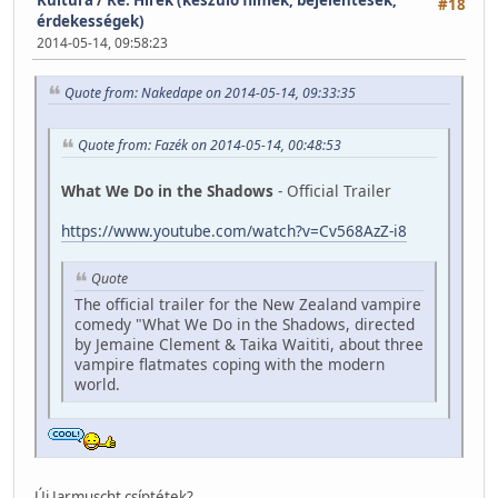
Kultúra
/
Re: Hírek (készülő filmek, bejelentések,
#18
érdekességek)
2014-05-14, 09:58:23
Quote from: Nakedape on 2014-05-14, 09:33:35
Quote from: Fazék on 2014-05-14, 00:48:53
What We Do in the Shadows
- Official Trailer
https://www.youtube.com/watch?v=Cv568AzZ-i8
Quote
The official trailer for the New Zealand vampire
comedy "What We Do in the Shadows, directed
by Jemaine Clement & Taika Waititi, about three
vampire flatmates coping with the modern
world.
Új Jarmuscht csíptétek?