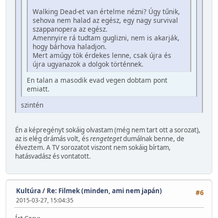
Walking Dead-et van értelme nézni? Úgy tűnik,
sehova nem halad az egész, egy nagy survival
szappanopera az egész.
Amennyire rá tudtam guglizni, nem is akarják,
hogy bárhova haladjon.
Mert amúgy tök érdekes lenne, csak újra és
újra ugyanazok a dolgok történnek.
En talan a masodik evad vegen dobtam pont
emiatt.
szintén
Én a képregényt sokáig olvastam (még nem tart ott a sorozat),
az is elég drámás volt, és
rengeteget
dumálnak benne, de
élveztem. A TV sorozatot viszont nem sokáig bírtam,
hatásvadász és vontatott.
Kultúra
/
Re: Filmek (minden, ami nem japán)
#6
2015-03-27, 15:04:35