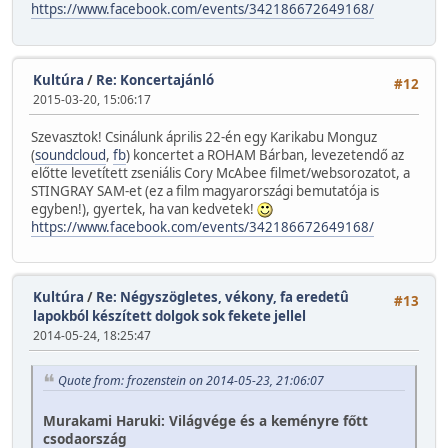
https://www.facebook.com/events/342186672649168/
Kultúra
/
Re: Koncertajánló
#12
2015-03-20, 15:06:17
Szevasztok! Csinálunk április 22-én egy Karikabu Monguz
(
soundcloud
,
fb
) koncertet a ROHAM Bárban, levezetendő az
előtte levetített zseniális Cory McAbee filmet/websorozatot, a
STINGRAY SAM-et (ez a film magyarországi bemutatója is
egyben!), gyertek, ha van kedvetek!
https://www.facebook.com/events/342186672649168/
Kultúra
/
Re: Négyszögletes, vékony, fa eredetû
#13
lapokból készített dolgok sok fekete jellel
2014-05-24, 18:25:47
Quote from: frozenstein on 2014-05-23, 21:06:07
Murakami Haruki: Világvége és a keményre főtt
csodaország