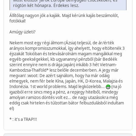
rögtön két hónapra. Érdekes lesz.
Állítólag nagyon jók a kajáik. Majd kérünk kajás beszámolót,
fotókkal!
Amúgy üzleti?
Nekem most egy régi álmom (Ázsia) teljesül, de ár/érték
arányos kompromisszumokkal, így ahelyett, hogy eltöltenék 3
éjszakát Tokióban és televásárolnám magam mangákkal meg
egyéb geekségekkel, kb ugyanannyi pénzből (bár Bedéék
szerint ennyire nem is drága Japán) inkább 3 hét Vietnam-
Kambodzsa-Thaiföld* lesz belőle decemberben. A jegy már
megvan! :woot: De azért sajnálom, hogy ha már odáig
elmegyek, nem fér bele Kína, Japán, HK, D-Korea, Malajzia és
Indonézia. 1st world problems. Majd legközelebb...
(na jó
igaziból erre sincs meg a pénz, a repjegy hitelből, mindegy
amolyan ramizos döntés volt ez... de nagy utazásokra még
eddig csak hirtelen és túlzottan bátor felbuzdulásból indultam
el)
* : it's a TRAP!!!