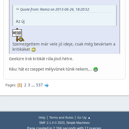
Quote from: Ramiz on 2013-06-26, 18:20:52
Az új
Szemezgettem már vele jó ideje, csak még bevártam a
kritikákat
Geekzre írok kritikát róla jövő hétre.
Kiku: hát ez cseppet mélyvíznek tűnik nekem,...
2
3
...
537
Pages
1
|
|
Help
Terms and Rules
Go Up ▲
,
SMF 2.1.4 © 2023
Simple Machines
Page created in 2.766 seconds with 17 queries.