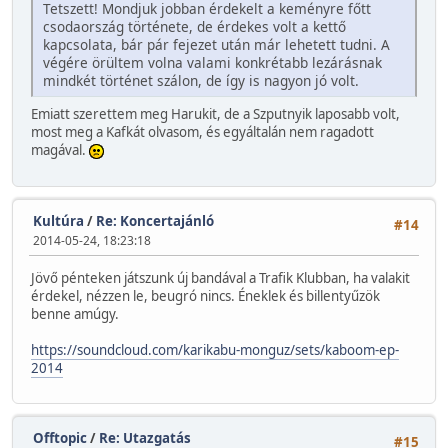
Tetszett! Mondjuk jobban érdekelt a keményre főtt
csodaország története, de érdekes volt a kettő
kapcsolata, bár pár fejezet után már lehetett tudni. A
végére örültem volna valami konkrétabb lezárásnak
mindkét történet szálon, de így is nagyon jó volt.
Emiatt szerettem meg Harukit, de a Szputnyik laposabb volt,
most meg a Kafkát olvasom, és egyáltalán nem ragadott
magával.
Kultúra
/
Re: Koncertajánló
#14
2014-05-24, 18:23:18
Jövő pénteken játszunk új bandával a Trafik Klubban, ha valakit
érdekel, nézzen le, beugró nincs. Éneklek és billentyűzök
benne amúgy.
https://soundcloud.com/karikabu-monguz/sets/kaboom-ep-
2014
Offtopic
/
Re: Utazgatás
#15