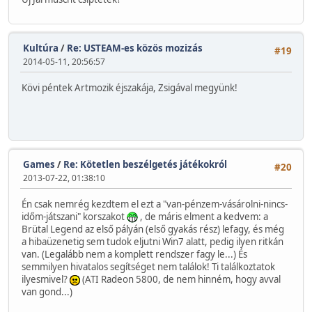
Kultúra
/
Re: USTEAM-es közös mozizás
#19
2014-05-11, 20:56:57
Kövi péntek Artmozik éjszakája, Zsigával megyünk!
Games
/
Re: Kötetlen beszélgetés játékokról
#20
2013-07-22, 01:38:10
Én csak nemrég kezdtem el ezt a "van-pénzem-vásárolni-nincs-
időm-játszani" korszakot
, de máris elment a kedvem: a
Brütal Legend az első pályán (első gyakás rész) lefagy, és még
a hibaüzenetig sem tudok eljutni Win7 alatt, pedig ilyen ritkán
van. (Legalább nem a komplett rendszer fagy le...) És
semmilyen hivatalos segítséget nem találok! Ti találkoztatok
ilyesmivel?
(ATI Radeon 5800, de nem hinném, hogy avval
van gond...)