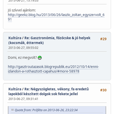
2013-06-27, 15:19:03
Jó szívvel ajánlom:
http://geekz.blog.hu/2013/06/26/laszlo_zoltan_egyszervolt_6
91
Kultúra
/
Re: Gasztronómia, főzőcske & jó helyek
#29
(kocsmák, éttermek)
2013-06-27, 09:55:02
Domi, ez megvolt?
http://gasztroutazasok.blogrepublik.eu/2012/10/14/enni-
izlandon-a-rothasztott-capahus/#more-58978
Kultúra
/
Re: Négyszögletes, vékony, fa eredetû
#30
lapokból készített dolgok sok fekete jellel
2013-06-27, 09:31:41
Quote from: Próféta on 2013-06-26, 23:22:34