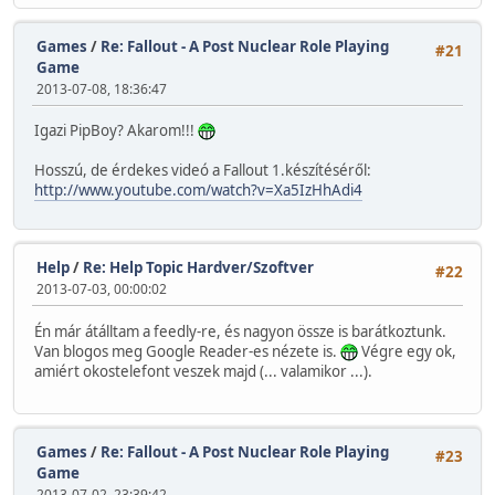
Games
/
Re: Fallout - A Post Nuclear Role Playing
#21
Game
2013-07-08, 18:36:47
Igazi PipBoy? Akarom!!!
Hosszú, de érdekes videó a Fallout 1.készítéséről:
http://www.youtube.com/watch?v=Xa5IzHhAdi4
Help
/
Re: Help Topic Hardver/Szoftver
#22
2013-07-03, 00:00:02
Én már átálltam a feedly-re, és nagyon össze is barátkoztunk.
Van blogos meg Google Reader-es nézete is.
Végre egy ok,
amiért okostelefont veszek majd (... valamikor ...).
Games
/
Re: Fallout - A Post Nuclear Role Playing
#23
Game
2013-07-02, 23:39:42