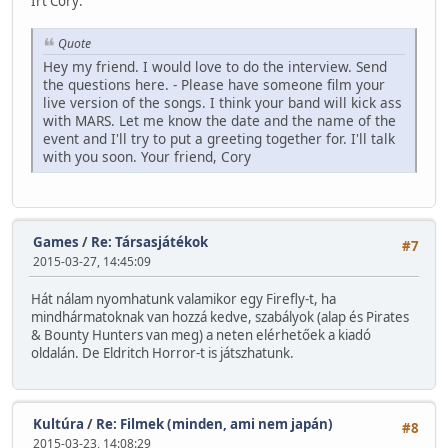
Írt Cory:
Quote
Hey my friend. I would love to do the interview. Send
the questions here. - Please have someone film your
live version of the songs. I think your band will kick ass
with MARS. Let me know the date and the name of the
event and I'll try to put a greeting together for. I'll talk
with you soon. Your friend, Cory
Games
/
Re: Társasjátékok
#7
2015-03-27, 14:45:09
Hát nálam nyomhatunk valamikor egy Firefly-t, ha
mindhármatoknak van hozzá kedve, szabályok (alap és Pirates
& Bounty Hunters van meg) a neten elérhetőek a kiadó
oldalán. De Eldritch Horror-t is játszhatunk.
Kultúra
/
Re: Filmek (minden, ami nem japán)
#8
2015-03-23, 14:08:29