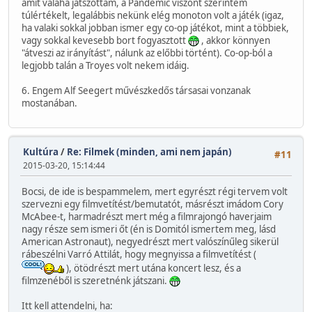
amit valaha játszottam, a Pandemic viszont szerintem
túlértékelt, legalábbis nekünk elég monoton volt a játék (igaz,
ha valaki sokkal jobban ismer egy co-op játékot, mint a többiek,
vagy sokkal kevesebb bort fogyasztott
, akkor könnyen
"átveszi az irányítást", nálunk az előbbi történt). Co-op-ból a
legjobb talán a Troyes volt nekem idáig.
6. Engem Alf Seegert művészkedős társasai vonzanak
mostanában.
Kultúra
/
Re: Filmek (minden, ami nem japán)
#11
2015-03-20, 15:14:44
Bocsi, de ide is bespammelem, mert egyrészt régi tervem volt
szervezni egy filmvetítést/bemutatót, másrészt imádom Cory
McAbee-t, harmadrészt mert még a filmrajongó haverjaim
nagy része sem ismeri őt (én is Domitól ismertem meg, lásd
American Astronaut), negyedrészt mert valószínűleg sikerül
rábeszélni Varró Attilát, hogy megnyissa a filmvetítést (
), ötödrészt mert utána koncert lesz, és a
filmzenéből is szeretnénk játszani.
Itt kell attendelni, ha: