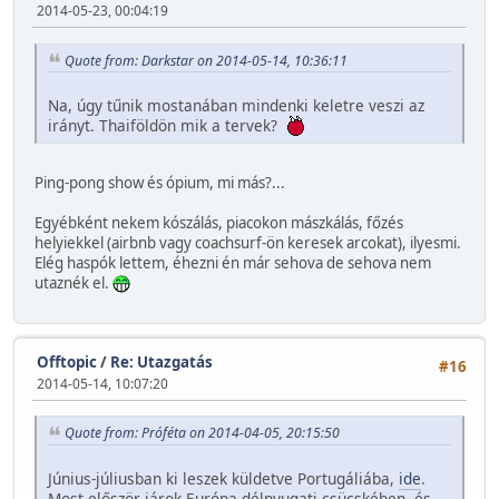
2014-05-23, 00:04:19
Quote from: Darkstar on 2014-05-14, 10:36:11
Na, úgy tűnik mostanában mindenki keletre veszi az
irányt. Thaiföldön mik a tervek?
Ping-pong show és ópium, mi más?...
Egyébként nekem kószálás, piacokon mászkálás, főzés
helyiekkel (airbnb vagy coachsurf-ön keresek arcokat), ilyesmi.
Elég haspók lettem, éhezni én már sehova de sehova nem
utaznék el.
Offtopic
/
Re: Utazgatás
#16
2014-05-14, 10:07:20
Quote from: Próféta on 2014-04-05, 20:15:50
Június-júliusban ki leszek küldetve Portugáliába,
ide
.
Most először járok Európa délnyugati csücskében, és