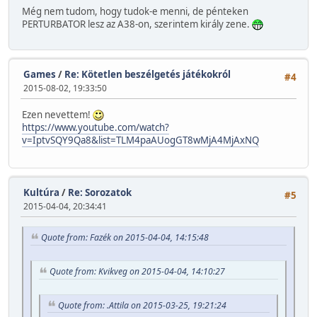
Még nem tudom, hogy tudok-e menni, de pénteken
PERTURBATOR lesz az A38-on, szerintem király zene.
Games
/
Re: Kötetlen beszélgetés játékokról
#4
2015-08-02, 19:33:50
Ezen nevettem!
https://www.youtube.com/watch?
v=IptvSQY9Qa8&list=TLM4paAUogGT8wMjA4MjAxNQ
Kultúra
/
Re: Sorozatok
#5
2015-04-04, 20:34:41
Quote from: Fazék on 2015-04-04, 14:15:48
Quote from: Kvikveg on 2015-04-04, 14:10:27
Quote from: .Attila on 2015-03-25, 19:21:24