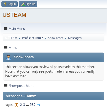
Log in
Sign up
USTEAM
Main Menu
USTEAM
Profile of Ramiz
Show posts
Messages
►
►
►
Menu
Show posts
This section allows you to view all posts made by this member.
Note that you can only see posts made in areas you currently
have access to.
Show posts Menu
Messages - Ramiz
2
3
...
537
Pages
1