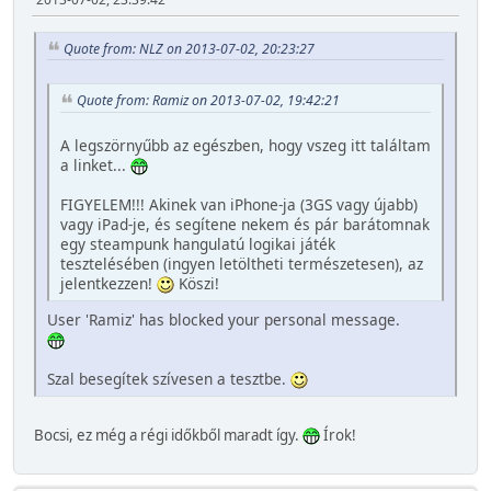
Quote from: NLZ on 2013-07-02, 20:23:27
Quote from: Ramiz on 2013-07-02, 19:42:21
A legszörnyűbb az egészben, hogy vszeg itt találtam
a linket...
FIGYELEM!!! Akinek van iPhone-ja (3GS vagy újabb)
vagy iPad-je, és segítene nekem és pár barátomnak
egy steampunk hangulatú logikai játék
tesztelésében (ingyen letöltheti természetesen), az
jelentkezzen!
Köszi!
User 'Ramiz' has blocked your personal message.
Szal besegítek szívesen a tesztbe.
Bocsi, ez még a régi időkből maradt így.
Írok!