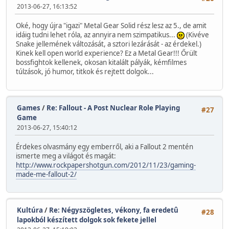
2013-06-27, 16:13:52
Oké, hogy újra "igazi" Metal Gear Solid rész lesz az 5., de amit
idáig tudni lehet róla, az annyira nem szimpatikus...
(Kivéve
Snake jellemének változását, a sztori lezárását - az érdekel.)
Kinek kell open world experience? Ez a Metal Gear!!! Őrült
bossfightok kellenek, okosan kitalált pályák, kémfilmes
túlzások, jó humor, titkok és rejtett dolgok...
Games
/
Re: Fallout - A Post Nuclear Role Playing
#27
Game
2013-06-27, 15:40:12
Érdekes olvasmány egy emberről, aki a Fallout 2 mentén
ismerte meg a világot és magát:
http://www.rockpapershotgun.com/2012/11/23/gaming-
made-me-fallout-2/
Kultúra
/
Re: Négyszögletes, vékony, fa eredetû
#28
lapokból készített dolgok sok fekete jellel