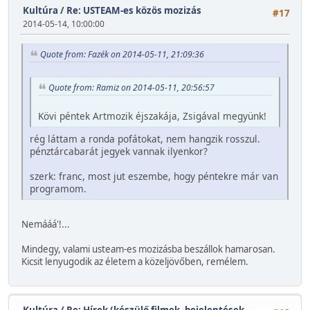
Kultúra
/
Re: USTEAM-es közös mozizás
#17
2014-05-14, 10:00:00
Quote from: Fazék on 2014-05-11, 21:09:36
Quote from: Ramiz on 2014-05-11, 20:56:57
Kövi péntek Artmozik éjszakája, Zsigával megyünk!
rég láttam a ronda pofátokat, nem hangzik rosszul.
pénztárcabarát jegyek vannak ilyenkor?
szerk: franc, most jut eszembe, hogy péntekre már van
programom.
Nemááá'!...
Mindegy, valami usteam-es mozizásba beszállok hamarosan.
Kicsit lenyugodik az életem a közeljövőben, remélem.