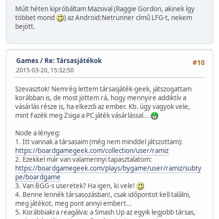
Múlt héten kipróbáltam Mazsival (Raggie Gordon, akinek így
többet mond
) az Android:Netrunner című LFG-t, nekem
bejött.
Games
/
Re: Társasjátékok
#10
2015-03-20, 15:32:50
Szevasztok! Nemrég lettem társasjáték-geek, játszogattam
korábban is, de most jöttem rá, hogy mennyire addiktív a
vásárlás része is, ha elkezdi az ember. Kb. úgy vagyok vele,
mint Fazék meg Zsiga a PC játék vásárlással...
Node a lényeg:
1. Itt vannak a társasaim (még nem minddel játszottam):
https://boardgamegeek.com/collection/user/ramiz
2. Ezekkel már van valamennyi tapasztalatom:
https://boardgamegeek.com/plays/bygame/user/ramiz/subty
pe/boardgame
3. Van BGG-s useretek? Ha igen, ki vele!
4. Benne lennék társasozásban!, csak időpontot kell találni,
meg játékot, meg pont annyi embert...
5. Korábbiakra reagálva: a Smash Up az egyik legjobb társas,