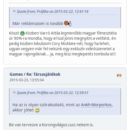
Quote from: Próféta on 2015-03-22, 12:41:16
Már reklámozom is tovább
Köszi!
Közben Varró Attila legmenőbb magyar filmesztéta
úr 90%-ra mondta, hogy el tud jönni megnyitni a vetítést, én
pedig közben kibulizom Cory McAbee-nél, hogy ha lehet,
ugyan vegyen már fel nekünk egy exkluzív videóüzenetet a
magyar rajongóknak... ja, meg lesz meglepetés tombola is!!!
Games
/
Re: Társasjátékok
#9
2015-03-23, 13:55:34
Quote from: Próféta on 2015-03-22, 12:39:51
Ha az is olyan szórakoztató, mint az
Ankh-Morporkos
,
akkor jöhet
Be van tervezve a Korongvilágos cucc nekem is.