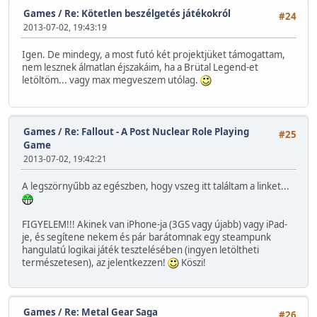
Games
/
Re: Kötetlen beszélgetés játékokról
#24
2013-07-02, 19:43:19
Igen. De mindegy, a most futó két projektjüket támogattam,
nem lesznek álmatlan éjszakáim, ha a Brütal Legend-et
letöltöm... vagy max megveszem utólag.
Games
/
Re: Fallout - A Post Nuclear Role Playing
#25
Game
2013-07-02, 19:42:21
A legszörnyűbb az egészben, hogy vszeg itt találtam a linket...
FIGYELEM!!! Akinek van iPhone-ja (3GS vagy újabb) vagy iPad-
je, és segítene nekem és pár barátomnak egy steampunk
hangulatú logikai játék tesztelésében (ingyen letöltheti
természetesen), az jelentkezzen!
Köszi!
Games
/
Re: Metal Gear Saga
#26