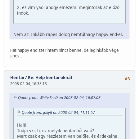
2. ez vlm yaoi ahogy elnézem. megintcsak az előző
indok.
Nem az. Inkább rapes dolog nemtúlnagy happy end-el.
Hát happy end szerintem nincs benne, de leginkább vége
sincs...
Hentai
/
Re: Help hentai-oknál
#3
2008-02-04, 16:38:13
Quote from: White SeeD on 2008-02-04, 16:07:08
Quote from: JollyR on 2008-02-04, 11:11:57
Hali!
Tudja vki, h. ez melyik hentai-ból való?
Mert csak egy részletem van belőle, és érdekelne