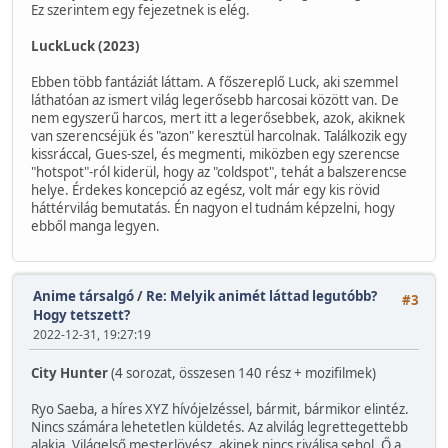
Ez szerintem egy fejezetnek is elég.
LuckLuck (2023)
Ebben több fantáziát láttam. A főszereplő Luck, aki szemmel
láthatóan az ismert világ legerősebb harcosai között van. De
nem egyszerű harcos, mert itt a legerősebbek, azok, akiknek
van szerencséjük és "azon" keresztül harcolnak. Találkozik egy
kissráccal, Gues-szel, és megmenti, miközben egy szerencse
"hotspot"-ról kiderül, hogy az "coldspot", tehát a balszerencse
helye. Érdekes koncepció az egész, volt már egy kis rövid
háttérvilág bemutatás. Én nagyon el tudnám képzelni, hogy
ebből manga legyen.
Anime társalgó
/
Re: Melyik animét láttad legutóbb?
#3
Hogy tetszett?
2022-12-31, 19:27:19
City Hunter
(4 sorozat, összesen 140 rész + mozifilmek)
Ryo Saeba, a híres XYZ hívójelzéssel, bármit, bármikor elintéz.
Nincs számára lehetetlen küldetés. Az alvilág legrettegettebb
alakja. Világelső mesterlövész, akinek nincs riválisa sehol. Ő a