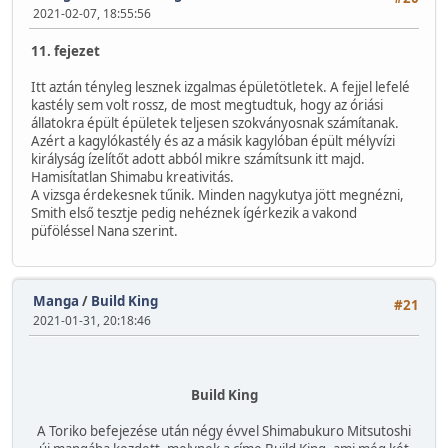
2021-02-07, 18:55:56
11. fejezet
Itt aztán tényleg lesznek izgalmas épületötletek. A fejjel lefelé
kastély sem volt rossz, de most megtudtuk, hogy az óriási
állatokra épült épületek teljesen szokványosnak számítanak.
Azért a kagylókastély és az a másik kagylóban épült mélyvízi
királyság ízelítőt adott abból mikre számítsunk itt majd.
Hamisítatlan Shimabu kreativitás.
A vizsga érdekesnek tűnik. Minden nagykutya jött megnézni,
Smith első tesztje pedig nehéznek ígérkezik a vakond
püföléssel Nana szerint.
Manga
/
Build King
#21
2021-01-31, 20:18:46
Build King
A Toriko befejezése után négy évvel Shimabukuro Mitsutoshi