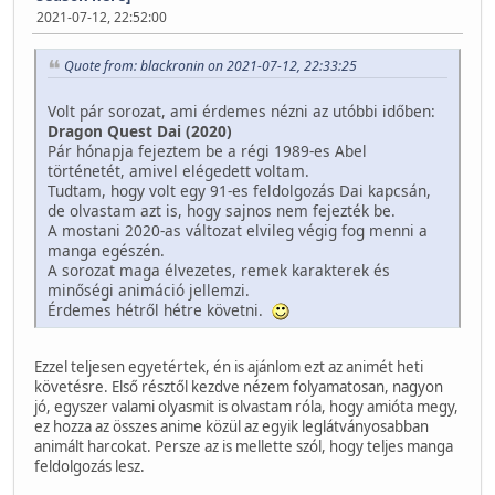
2021-07-12, 22:52:00
Quote from: blackronin on 2021-07-12, 22:33:25
Volt pár sorozat, ami érdemes nézni az utóbbi időben:
Dragon Quest Dai (2020)
Pár hónapja fejeztem be a régi 1989-es Abel
történetét, amivel elégedett voltam.
Tudtam, hogy volt egy 91-es feldolgozás Dai kapcsán,
de olvastam azt is, hogy sajnos nem fejezték be.
A mostani 2020-as változat elvileg végig fog menni a
manga egészén.
A sorozat maga élvezetes, remek karakterek és
minőségi animáció jellemzi.
Érdemes hétről hétre követni.
Ezzel teljesen egyetértek, én is ajánlom ezt az animét heti
követésre. Első résztől kezdve nézem folyamatosan, nagyon
jó, egyszer valami olyasmit is olvastam róla, hogy amióta megy,
ez hozza az összes anime közül az egyik leglátványosabban
animált harcokat. Persze az is mellette szól, hogy teljes manga
feldolgozás lesz.