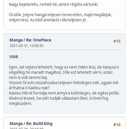
Nagy bejelentés, remek hír, amire régóta vártunk!
Örülök. Jolyne hangja teljesen ismeretlen, majd meglátjuk,
milyen lesz. Az első animáció róla teljesen jó.
Manga
/
Re: OnePiece
#15
2021-03-31, 12:06:35
1008
Igen, azt sejteni lehetett, hogy ez nem Oden lesz, de Kanjuuro
végsőkig hű maradt magához, tőle ezt lehetett várni, ezzel
nem is volt semmi baj.
Viszont Orochi visszahozása teljesen felesleges volt, ugyan mit
árthatna ő Kaidou-nak?
Kaidou hibrid formája nem annyira különleges, de egész pofás.
Kíváncsi leszek, ha szét tudják választani őket, ki kivel fog
megküzdeni.
Manga
/
Re: Build King
#16