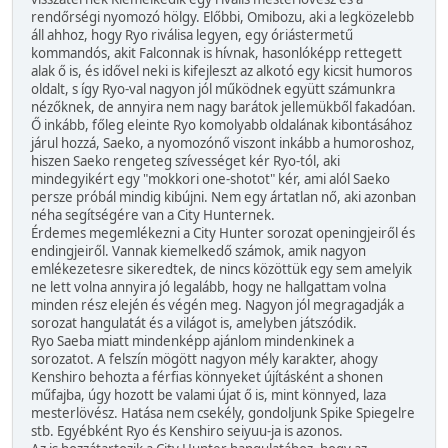
rendőrségi nyomozó hölgy. Előbbi, Omibozu, aki a legközelebb
áll ahhoz, hogy Ryo riválisa legyen, egy óriástermetű
kommandós, akit Falconnak is hívnak, hasonlóképp rettegett
alak ő is, és idővel neki is kifejleszt az alkotó egy kicsit humoros
oldalt, s így Ryo-val nagyon jól működnek együtt számunkra
nézőknek, de annyira nem nagy barátok jellemükből fakadóan.
Ő inkább, főleg eleinte Ryo komolyabb oldalának kibontásához
járul hozzá, Saeko, a nyomozónő viszont inkább a humoroshoz,
hiszen Saeko rengeteg szívességet kér Ryo-tól, aki
mindegyikért egy "mokkori one-shotot" kér, ami alól Saeko
persze próbál mindig kibújni. Nem egy ártatlan nő, aki azonban
néha segítségére van a City Hunternek.
Érdemes megemlékezni a City Hunter sorozat openingjeiről és
endingjeiről. Vannak kiemelkedő számok, amik nagyon
emlékezetesre sikeredtek, de nincs közöttük egy sem amelyik
ne lett volna annyira jó legalább, hogy ne hallgattam volna
minden rész elején és végén meg. Nagyon jól megragadják a
sorozat hangulatát és a világot is, amelyben játszódik.
Ryo Saeba miatt mindenképp ajánlom mindenkinek a
sorozatot. A felszín mögött nagyon mély karakter, ahogy
Kenshiro behozta a férfias könnyeket újításként a shonen
műfajba, úgy hozott be valami újat ő is, mint könnyed, laza
mesterlövész. Hatása nem csekély, gondoljunk Spike Spiegelre
stb. Egyébként Ryo és Kenshiro seiyuu-ja is azonos.