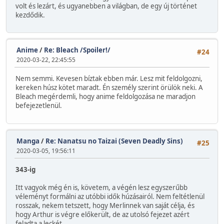
volt és lezárt, és ugyanebben a világban, de egy új történet
kezdődik.
Anime
/
Re: Bleach /Spoiler!/
#24
2020-03-22, 22:45:55
Nem semmi. Kevesen bíztak ebben már. Lesz mit feldolgozni,
kereken húsz kötet maradt. Én személy szerint örülök neki. A
Bleach megérdemli, hogy anime feldolgozása ne maradjon
befejezetlenül.
Manga
/
Re: Nanatsu no Taizai (Seven Deadly Sins)
#25
2020-03-05, 19:56:11
343-ig
Itt vagyok még én is, követem, a végén lesz egyszerűbb
véleményt formálni az utóbbi idők húzásairól. Nem feltétlenül
rosszak, nekem tetszett, hogy Merlinnek van saját célja, és
hogy Arthur is végre előkerült, de az utolsó fejezet azért
feladta a leckét...