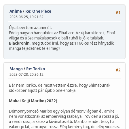
Anime
/
Re: One Piece
#1
2026-06-25, 19:21:32
Újra beértem az animét.
Eddig nagyon hangulatos az Elbaf arc. Az új karakterek, Elbaf
világa és a Szalmakalaposok elbafi ruhái is jól eltaláltak.
Blackronin
, meg tudod írni, hogy az 1166-os rész hányadik
manga fejezetnek felel meg?
Manga
/
Re: Toriko
#2
2023-07-28, 20:36:12
Bár nem Toriko, de most vettem észre, hogy Shimabunak
időközben kijött pár újabb one-shot-ja.
Makai Keiji Maribo (2022)
Démonnyomozó Maribo egy olyan démonvilágban él, amire
nem vonatkoznak az embervilág szabályai, röviden a rossz a jó,
a rend rossz, a káosz a kívánatos stb. Maribo rendet tesz, ha
valami jó lát, ami ugye rossz. Elég kemény tag, de elég vicces is.