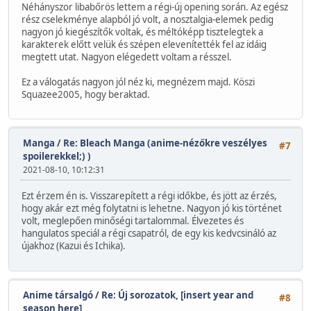
Néhányszor libabőrös lettem a régi-új opening során. Az egész
rész cselekménye alapból jó volt, a nosztalgia-elemek pedig
nagyon jó kiegészítők voltak, és méltóképp tisztelegtek a
karakterek előtt velük és szépen elevenítették fel az idáig
megtett utat. Nagyon elégedett voltam a résszel.
Ez a válogatás nagyon jól néz ki, megnézem majd. Köszi
Squazee2005, hogy beraktad.
Manga
/
Re: Bleach Manga (anime-nézőkre veszélyes
#7
spoilerekkel;) )
2021-08-10, 10:12:31
Ezt érzem én is. Visszarepített a régi időkbe, és jött az érzés,
hogy akár ezt még folytatni is lehetne. Nagyon jó kis történet
volt, meglepően minőségi tartalommal. Élvezetes és
hangulatos speciál a régi csapatról, de egy kis kedvcsináló az
újakhoz (Kazui és Ichika).
Anime társalgó
/
Re: Új sorozatok, [insert year and
#8
season here]