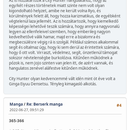
Az is hozzátartozik a City Hunter hangulatához, hogy az
egy/két részes történetek miatt szinte nem volt olyan
kigondolható helyzet, amibe ne került volna Ryo, és
körülmények felett áll, hogy hozza karizmatikus, de egyébként
végtelenül laza jellemét. Az is hozzátartozik, hogy kiemelkedő
képességei lehetővé teszik számára, hogy annyira nagyvonalú
legyen az ellenfeleivel szemben, hogy emberileg nagyon
kedvelhetővé válik hamar, majd erre a bizalomra és
megbecsülésre végig rá is szolgál. Például számos alkalommal
segít és oltalmaz úgy, hogy ki sem derül az érintettek számára,
hogy ő ott volt. Virraszt, védelmez, segít, önzetlenül támogat
sokszor névtelenségbe burkolózva. Kitűnően működnek a
pózok is, nem JoJo szinten van jelen itt, de azért vannak, és
hangulatos zenével aláfestve kitűnően működnek.
City Hunter olyan kedvencemmé vált idén mint öt éve volt a
Ginga Eiyuu Densetsu. Tényleg kimagasló alkotás.
Manga
/
Re: Berserk manga
#4
2022-06-27, 09:51:29
365-366