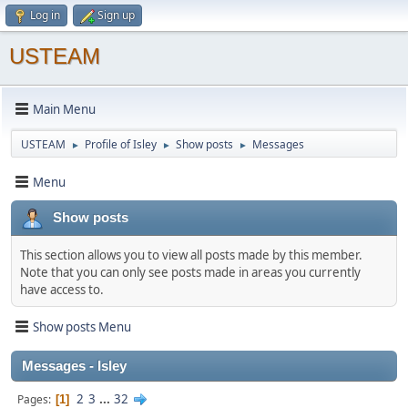
Log in
Sign up
USTEAM
Main Menu
USTEAM
Profile of Isley
Show posts
Messages
►
►
►
Menu
Show posts
This section allows you to view all posts made by this member.
Note that you can only see posts made in areas you currently
have access to.
Show posts Menu
Messages - Isley
2
3
...
32
Pages
1