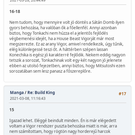
2021-03-28, 20:44:49
16-18
Nem tudom, hogy mennyire volt jó döntés a Sátán Domb ilyen
gyors behozása, ha valóban ők a főellenfél. Annyi azonban
biztos, hogy Tonkachi nem húzza el a jelentős fejlődés
végbemenési idejét, ha a House Beast Vigorját már most
megszerezte. Ez az arany Vigor, amivel rendelkezik, úgy tűnik,
elég különlegessé teszi őt. A háttérben szépen lassan
Konechika is egész jó karakterré fejlődik. Nekem eddig nagyon
tetszik a sorozat, Tonkachinak volt egy-két nagyon jó jelenete
ebben az utolsó fejezetben, annyi biztos, hogy Mitsutoshi ezen
sorozatában sem lesz panasz a főszereplőre.
Manga
/
Re: Build King
#17
2021-03-08, 11:16:43
15
Igazad lehet. Eléggé beindult minden. Én is már elégedett
voltam a Vigor rendszer puszta behozása miatt is már, arra
nem számítottam, hogy rögtön nagy horderejű harcok