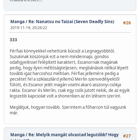
Manga
/
Re: Nanatsu no Taizai (Seven Deadly Sins)
#26
2019-11-19, 20:26:22
333
Férfias könnyekkel vehettünk búcsút a Legnagyobbtól.
Suzukinak köszönjük ezt a nem mindennapi, gondos
odafigyeléssel felépített karaktert, Escanornak magának
pedig, hogy ilyen méltóságteljesen, megbánások nélkül lépett
tovább igaz harcoshoz méltóan. Férfias jellemére pedig a
pecsétet fel a sziklaszilárd jellemű Merlin szenvedélyektől
fűtött, és Escanor jelét magán viselni akaró asszonyi csókja
rakta. Escanor és Merlin, csak egy csók jutott nekik, de az egyik
legszebb kapcsolat volt a shonenben az én ízlésem szerint.
Meglátjuk, hogyan tovább. Szerintem a főharcon túl vagyunk
már.
Manga
/
Re: Melyik mangát olvastad legutóbb? Hogy
#27