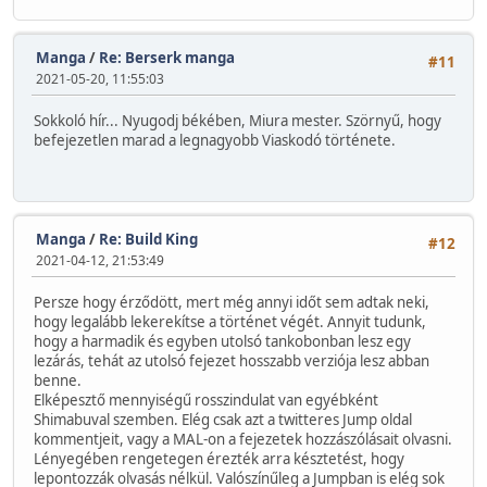
Manga
/
Re: Berserk manga
#11
2021-05-20, 11:55:03
Sokkoló hír... Nyugodj békében, Miura mester. Szörnyű, hogy
befejezetlen marad a legnagyobb Viaskodó története.
Manga
/
Re: Build King
#12
2021-04-12, 21:53:49
Persze hogy érződött, mert még annyi időt sem adtak neki,
hogy legalább lekerekítse a történet végét. Annyit tudunk,
hogy a harmadik és egyben utolsó tankobonban lesz egy
lezárás, tehát az utolsó fejezet hosszabb verziója lesz abban
benne.
Elképesztő mennyiségű rosszindulat van egyébként
Shimabuval szemben. Elég csak azt a twitteres Jump oldal
kommentjeit, vagy a MAL-on a fejezetek hozzászólásait olvasni.
Lényegében rengetegen érezték arra késztetést, hogy
lepontozzák olvasás nélkül. Valószínűleg a Jumpban is elég sok