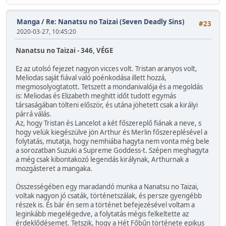
Manga
/
Re: Nanatsu no Taizai (Seven Deadly Sins)
#23
2020-03-27, 10:45:20
Nanatsu no Taizai - 346, VÉGE
Ez az utolsó fejezet nagyon vicces volt. Tristan aranyos volt,
Meliodas saját fiával való poénkodása illett hozzá,
megmosolyogtatott. Tetszett a mondanivalója és a megoldás
is: Meliodas és Elizabeth meghitt időt tudott egymás
társaságában tölteni először, és utána jöhetett csak a királyi
párrá válás.
Az, hogy Tristan és Lancelot a két főszereplő fiának a neve, s
hogy velük kiegészülve jön Arthur és Merlin főszereplésével a
folytatás, mutatja, hogy nemhiába hagyta nem vonta még bele
a sorozatban Suzuki a Supreme Goddess-t. Szépen meghagyta
a még csak kibontakozó legendás királynak, Arthurnak a
mozgásteret a mangaka.
Összességében egy maradandó munka a Nanatsu no Taizai,
voltak nagyon jó csaták, történetszálak, és persze gyengébb
részek is. És bár én sem a történet befejezésével voltam a
leginkább megelégedve, a folytatás mégis felkeltette az
érdeklődésemet. Tetszik, hogy a Hét Főbűn története epikus