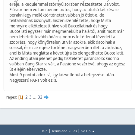
ereje, a Requiemmel szörnyű sorsban részesítette Daivolot.
Először nem voltam benne biztos, hogy az utolsó két részre
berakni egy melléktörténetet valóban jó ötlet-e, de
telitalálatnak bizonyult, hiszen szemléltette, hogy Mista
mennyire elkötelezett híve volt Buccellatinak és hogy
Buccellati egyszer már megmenekült a haláltól, amit most már
nem lehetett tovább ódázni, nem is feltétlenül tévedett a
szobrász, hogy könyörtelen út vár azokra, akik dacolnak a
sorssal, és ez az egész történet nagyszerűen illett a záráshoz,
ahol is Mista meglátta a követ újra és elengedhette Buccellatit.
Az ending utáni jelenet pedig tiszteletet parancsoló: Giorno
valóban Gang-Starra vált, a Passione vezérévé, ahogy az egész
út elején eltervezte.
Most 9 pontot adok rá, így közvetlenül a befejezése után.
Nagyszerű PART volt ez is.
2
3
...
32
Pages
1
|
|
Help
Terms and Rules
Go Up ▲