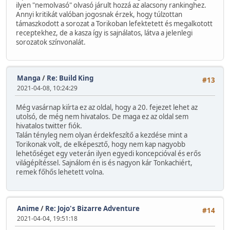
ilyen "nemolvasó" olvasó járult hozzá az alacsony rankinghez.
Annyi kritikát valóban jogosnak érzek, hogy túlzottan
támaszkodott a sorozat a Torikoban lefektetett és megalkotott
receptekhez, de a kasza így is sajnálatos, látva a jelenlegi
sorozatok színvonalát.
Manga
/
Re: Build King
#13
2021-04-08, 10:24:29
Még vasárnap kiírta ez az oldal, hogy a 20. fejezet lehet az
utolsó, de még nem hivatalos. De maga ez az oldal sem
hivatalos twitter fiók.
Talán tényleg nem olyan érdekfeszítő a kezdése mint a
Torikonak volt, de elképesztő, hogy nem kap nagyobb
lehetőséget egy veterán ilyen egyedi koncepcióval és erős
világépítéssel. Sajnálom én is és nagyon kár Tonkachiért,
remek főhős lehetett volna.
Anime
/
Re: Jojo's Bizarre Adventure
#14
2021-04-04, 19:51:18