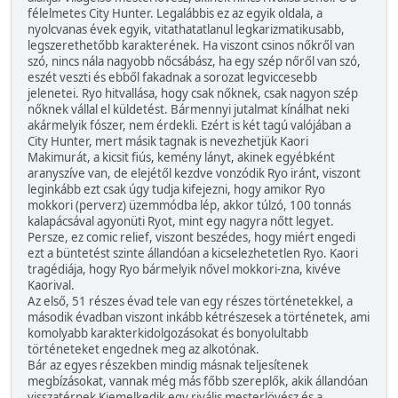
félelmetes City Hunter. Legalábbis ez az egyik oldala, a
nyolcvanas évek egyik, vitathatatlanul legkarizmatikusabb,
legszerethetőbb karakterének. Ha viszont csinos nőkről van
szó, nincs nála nagyobb nőcsábász, ha egy szép nőről van szó,
eszét veszti és ebből fakadnak a sorozat legviccesebb
jelenetei. Ryo hitvallása, hogy csak nőknek, csak nagyon szép
nőknek vállal el küldetést. Bármennyi jutalmat kínálhat neki
akármelyik fószer, nem érdekli. Ezért is két tagú valójában a
City Hunter, mert másik tagnak is nevezhetjük Kaori
Makimurát, a kicsit fiús, kemény lányt, akinek egyébként
aranyszíve van, de elejétől kezdve vonzódik Ryo iránt, viszont
leginkább ezt csak úgy tudja kifejezni, hogy amikor Ryo
mokkori (perverz) üzemmódba lép, akkor túlzó, 100 tonnás
kalapácsával agyonüti Ryot, mint egy nagyra nőtt legyet.
Persze, ez comic relief, viszont beszédes, hogy miért engedi
ezt a büntetést szinte állandóan a kicselezhetetlen Ryo. Kaori
tragédiája, hogy Ryo bármelyik nővel mokkori-zna, kivéve
Kaorival.
Az első, 51 részes évad tele van egy részes történetekkel, a
második évadban viszont inkább kétrészesek a történetek, ami
komolyabb karakterkidolgozásokat és bonyolultabb
történeteket engednek meg az alkotónak.
Bár az egyes részekben mindig másnak teljesítenek
megbízásokat, vannak még más főbb szereplők, akik állandóan
visszatérnek Kiemelkedik egy rivális mesterlövész és a