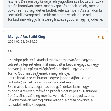
lesznek. De nem baj, kavarja fel nyugodtan az állóvizet. Shizuka
is elég komolyan ismeri már a Vigort és annak színeit, mert a
pókok sem sokáig idétlenkedtek vele szemben. A sátán dombi
sem tűnik gyengének, Smith még persze sok lenne neki.
Tonkachinak elég jó lehetőség lesz ez egyből a nagy fejlődésre.
Manga
/
Re: Build King
#18
2021-02-28, 20:19:26
14
Ez a Vigor (életerő) átadási módszer magyarázat nagyon
tetszett a fejezet elején. Shimabu itt is kezd megágyazni egy
nagyon jól felépített világirányító erőnek. Ugye a Vigor a
Toriko Gourmet Sejtjeinek a megfelelője.
Smith karaktere és humora egyre jobban átjön, Bar ( a
farkasfiú) remek, és a többiek is érdekesek.
Ez a második teszt izgalmas eddig, érdekes látni, hogy
mindenki teljesen másképp próbál hidat képezni. A shinobi
építész Shizukáé elég merész volt, kíváncsi vagyok azon a
vékony fonalon mit fog tudni kezdeni a preta pókokkal a
szakadék kellős közepén.