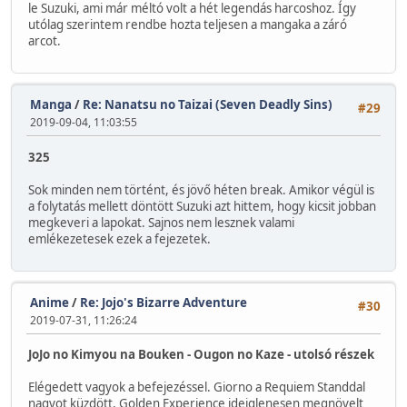
le Suzuki, ami már méltó volt a hét legendás harcoshoz. Így
utólag szerintem rendbe hozta teljesen a mangaka a záró
arcot.
Manga
/
Re: Nanatsu no Taizai (Seven Deadly Sins)
#29
2019-09-04, 11:03:55
325
Sok minden nem történt, és jövő héten break. Amikor végül is
a folytatás mellett döntött Suzuki azt hittem, hogy kicsit jobban
megkeveri a lapokat. Sajnos nem lesznek valami
emlékezetesek ezek a fejezetek.
Anime
/
Re: Jojo's Bizarre Adventure
#30
2019-07-31, 11:26:24
JoJo no Kimyou na Bouken - Ougon no Kaze - utolsó részek
Elégedett vagyok a befejezéssel. Giorno a Requiem Standdal
nagyot küzdött, Golden Experience ideiglenesen megnövelt