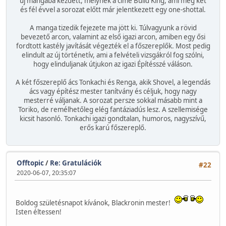
új mangába kezdett, melynek a címe Build King, ami még két
és fél évvel a sorozat előtt már jelentkezett egy one-shottal.
A manga tizedik fejezete ma jött ki. Túlvagyunk a rövid
bevezető arcon, valamint az első igazi arcon, amiben egy ősi
fordtott kastély javítását végezték el a főszereplők. Most pedig
elindult az új történetív, ami a felvételi vizsgákról fog szólni,
hogy elinduljanak útjukon az igazi Építésszé váláson.
A két főszereplő ács Tonkachi és Renga, akik Shovel, a legendás
ács vagy építész mester tanítvány és céljuk, hogy nagy
mesterré váljanak. A sorozat persze sokkal másabb mint a
Toriko, de remélhetőleg elég fantáziadús lesz. A szellemisége
kicsit hasonló. Tonkachi igazi gondtalan, humoros, nagyszívű,
erős karú főszereplő.
Offtopic
/
Re: Gratulációk
#22
2020-06-07, 20:35:07
Boldog születésnapot kívánok, Blackronin mester!
Isten éltessen!