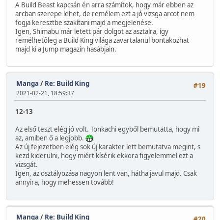
A Build Beast kapcsán én arra számítok, hogy már ebben az
arcban szerepe lehet, de remélem ezt a jó vizsga arcot nem
fogja keresztbe szakítani majd a megjelenése.
Igen, Shimabu már letett pár dolgot az asztalra, így
remélhetőleg a Build King világa zavartalanul bontakozhat
majd ki a Jump magazin hasábjain.
Manga
/
Re: Build King
#19
2021-02-21, 18:59:37
12-13
Az első teszt elég jó volt. Tonkachi egyből bemutatta, hogy mi
az, amiben ő a legjobb.
Az új fejezetben elég sok új karakter lett bemutatva megint, s
kezd kiderülni, hogy miért kísérik ekkora figyelemmel ezt a
vizsgát.
Igen, az osztályozása nagyon lent van, hátha javul majd. Csak
annyira, hogy mehessen tovább!
Manga
/
Re: Build King
#20