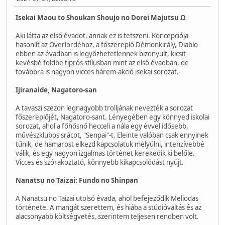
Isekai Maou to Shoukan Shoujo no Dorei Majutsu Ω
Aki látta az első évadot, annak ez is tetszeni. Koncepciója
hasonlít az Overlordéhoz, a főszereplő Démonkirály, Diablo
ebben az évadban is legyőzhetetlennek bizonyult, kicsit
kevésbé földbe tiprós stílusban mint az első évadban, de
továbbra is nagyon vicces hárem-akció isekai sorozat.
Ijiranaide, Nagatoro-san
A tavaszi szezon legnagyobb trolljának nevezték a sorozat
főszereplőjét, Nagatoro-sant. Lényegében egy könnyed iskolai
sorozat, ahol a főhősnő hecceli a nála egy évvel idősebb,
művészklubos srácot, "Senpai"-t. Eleinte valóban csak ennyinek
tűnik, de hamarost elkezd kapcsolatuk mélyülni, intenzívebbé
válik, és egy nagyon izgalmas történet kerekedik ki belőle.
Vicces és szórakoztató, könnyebb kikapcsolódást nyújt.
Nanatsu no Taizai: Fundo no Shinpan
A Nanatsu no Taizai utolsó évada, ahol befejeződik Meliodas
története. A mangát szerettem, és hiába a stúdióváltás és az
alacsonyabb költségvetés, szerintem teljesen rendben volt.