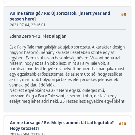
Anime társalgó
/
Re: Új sorozatok, [insert year and
#9
season here]
2021-07-04, 22:16:01
Edens Zero 1-12. rész alapján
Ez a Fairy Tale mangakájának újabb sorozata. A karakter design
nagyon hasonló, néhány karakter esetében szinte egy az
egyben. Ezenkívül is van hasonlóság bőven. Viszont néha azt
hiszem, hogy ez talán jobb lesz, mint a Fairy Tale volt, a
barátság mindent legyőz elv helyett behozott a mangaka most
egy egzaktabb erőszisztémát, és az sem utolsó, hogy szelik át
az űrt, már több bolygón jártak és elég érdekes jelenségek
vannak, például Időfalók.
Nézi ezt egyébként valaki? Nem egy különleges mű,
hozzávetőleg a Fairy Tale szintje, semmi több, de talán egy
esélyt meg lehet adni neki. 25 részes lesz egyelőre egyébként.
Anime társalgó
/
Re: Melyik animét láttad legutóbb?
#10
Hogy tetszett?
2021-07-04, 22:08:18