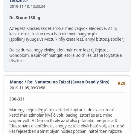
tetszett?
2019-11-18, 13:33:34
Dr. Stone 130-ig
Az egész Kincses sziget arc-kal meg vagyok elégedve. Az új
karakterek, a sztori és a harcok mind nagyon jók.
[spoiler]Hyuuga vs Mozu király csata lesz, annyi biztos.[/spoiler]
De ez durva, hogy elvileg idén már nem lesz új fejezet.
Gondolom, a spin-off mangát letolja Boichi és utána folytatja a
fősztorit.
Manga
/
Re: Nanatsu no Taizai (Seven Deadly Sins)
#28
2019-11-05, 09:33:58
330-331
Már egy ideje elég jó fejezeteket kaptunk, de ez az utolsó
kettő már szimplán kiváló volt: pacing, sztori és art, mind
szuper volt. A Démon Király az utolsó pillanatig megmaradt
"disszonáns ellenfélnek", ahogy ez tőle elvárható volt, az utolsó
két fejezetben a Sinst olyan hősies pózban, háttérben rajzolta