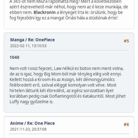
A 365-öt nem Miura rajzolhatta még? Mert a következőben
azért észrevehető már néhol, hogy nem az ő keze munkája, de
ebben nem.
Blackronin
a lényeget írta le: örülünk, hogy be
fog fejeződni így ez a manga! Óriási hála a stúdiónak érte!
Manga
/
Re: OnePiece
#5
2022-02-11, 13:10:53
1040
Nem volt rossz fejezet, Law nélkül ez biztos nem ment volna,
de az is igaz, hogy Big Mom-ból már tényleg elég volt ennyi.
Kellett hozzá a Kroom és az Assign, két démongyümölcs
felébredett erő, szóval eléggé komolyan volt véve. Most
hirtelen láttunk két ébredést, az egész sorozatban ilyet
korábban pedig csak Doflamingotól és Katakuritól. Most jöhet
Luffy nagy győzelme is.
Anime
/
Re: One Piece
#6
2021-11-23, 20:37:08