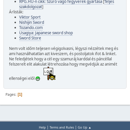
RPG.HU-n cikk: Szúró vágó fegyverek gyártása
[
Teljes
szakdolgozat
]
Árlisták:
Viktor Sport
Nishijin Sword
Tozando.com
Usagiya: Japanese sword shop
Sword Store
Nem volt időm teljesen végigolvasni, légyszi nézzétek meg és
ami használhatatlan azt kiveszem, és postoljatok ifot & linket.
Ne feledjétek hogy a cél egy szamuráj karddal és páncéllal
felszerelt elit alakulat létrehozása hogy megvédjük az animét
ellenségei elől
Pages
1
|
|
Help
Terms and Rules
Go Up ▲