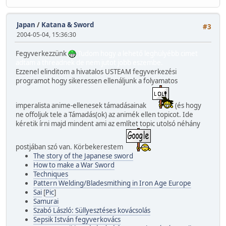
Japan
/
Katana & Sword
#3
2004-05-04, 15:36:30
Fegyverkezzünk
Tudom hogy a lehető leghülyébb cimet
adtam a threadnek de nem jutot jobb eszembe.
Ezzenel elinditom a hivatalos USTEAM fegyverkezési
programot hogy sikeressen ellenáljunk a folyamatos
imperalista anime-ellenesek támadásainak
(és hogy
ne offoljuk tele a Támadás(ok) az animék ellen topicot. Ide
kéretik írni majd mindent ami az említet topic utolsó néhány
postjában szó van. Körbekerestem
The story of the Japanese sword
How to make a War Sword
Techniques
Pattern Welding/Bladesmithing in Iron Age Europe
Sai
[
Pic
]
Samurai
Szabó László: Süllyesztéses kovácsolás
Sepsik István fegyverkovács