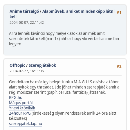
Anime társalgó
/
Alapmûvek, amiket mindenképp látni
#1
kell
2004-08-07, 22:11:42
Arra lennék kiváncsi hogy melyek azok az animék amit
szerintetek látni kell (min 1x) ahhoz hogy vki vérbeli anime fan
legyen.
Offtopic
/
Szerepjátékok
#2
2004-07-27, 16:11:06
Gondoltam ha már így belejöttünk a M.A.G.U.S-ozásba a tábor
alatt nyitok egy threadet. Ide jöhet minden szerepjáték amit a
régi módszer szerint (papír, ceruza, fantázia) játszanak.
RPG.hu
Mágus portál
Ynevi krónikák
24hour RPG
(érdekesség olyan rendszerek amik 24 óra alatt
készültek)
szerepjatek.lap.hu