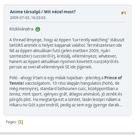
Anime társalgó
/
Mit nézel most?
#1
2009-07-03, 16:33:03
Közkívánatra.
A thread lényege, hogy az éppen "currently watching" státuszt
betöltő animék is helyet kapjanak valahol. Természetesen ide
NE az éppen aktuálisan futó (jelen esetben 2009, nyári
szemeszter) cuccokról írj, kritizálj, véleményezz, whatever,
hanem az éppen aktuálisan nyomon követett cucc(ok)ról és
persze az overall vélemények SE ide jöjjenek.
Pölö - ahogy írtam is egy másik topicban - jelenleg a
Prince of
Tennis
t vaccsolgatom. 10 rész alapján hangulatos (hohó, de
még mennyire), standard bishounen cucc, középpontban a
tenisz, mint sport, igényes gráf, átlagos animáció, jó zenék és
pörgős plot. Ha megtartja ezt a szintet, lazán lesöpri nálam a
Hikaru no Gót a porondról, pedig az sem egy gyenge darab...
Pages
1