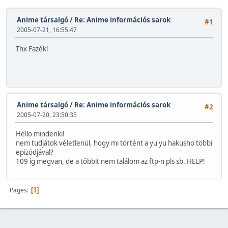
Anime társalgó
/
Re: Anime információs sarok
#1
2005-07-21, 16:55:47
Thx Fazék!
Anime társalgó
/
Re: Anime információs sarok
#2
2005-07-20, 23:50:35
Hello mindenki!
nem tudjátok véletlenül, hogy mi történt a yu yu hakusho többi
epizódjával?
109 ig megvan, de a többit nem találom az ftp-n pls sb. HELP!
Pages
1