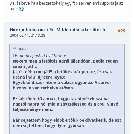
De, felteve ha a beszerzohely egy ftp server, ami suportalja az
fxp-t
Hírek,információk
/
Re: Mik kerülnek/kerültek fel
#25
2004-02-11, 21:13:28
Quote
Originally posted by Chronos
Nekem meg a letöltés ugrál állandóan, pedig régen
simán jött...
Ja, és néha megáll!! a letöltés pár percre, és csak
utána indul újra!:rolleyes:
Egyébként szerintem a válasz ugyanaz: A server
bizony le van terhelve erősen...
Ez köszönhető annak, hogy az animések száma
napról napra nő, míg a sávszélesség és a cpu+vinyó
teljesítménye nem...
Bár sejtettem hogy előbb-utóbb bekövetkezik, de azt
nem sejtettem, hogy ilyen gyorsan...