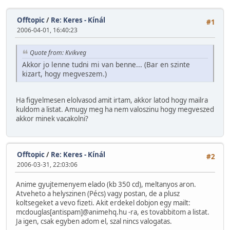
Offtopic
/
Re: Keres - Kínál
#1
2006-04-01, 16:40:23
Quote from: Kvikveg
Akkor jo lenne tudni mi van benne... (Bar en szinte
kizart, hogy megveszem.)
Ha figyelmesen elolvasod amit irtam, akkor latod hogy mailra
kuldom a listat. Amugy meg ha nem valoszinu hogy megveszed
akkor minek vacakolni?
Offtopic
/
Re: Keres - Kínál
#2
2006-03-31, 22:03:06
Anime gyujtemenyem elado (kb 350 cd), meltanyos aron.
Atveheto a helyszinen (Pécs) vagy postan, de a plusz
koltsegeket a vevo fizeti. Akit erdekel dobjon egy mailt:
mcdouglas[antispam]@animehq.hu -ra, es tovabbitom a listat.
Ja igen, csak egyben adom el, szal nincs valogatas.