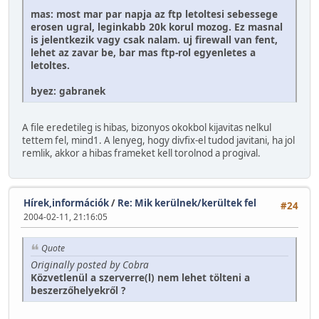
mas: most mar par napja az ftp letoltesi sebessege
erosen ugral, leginkabb 20k korul mozog. Ez masnal
is jelentkezik vagy csak nalam. uj firewall van fent,
lehet az zavar be, bar mas ftp-rol egyenletes a
letoltes.
byez: gabranek
A file eredetileg is hibas, bizonyos okokbol kijavitas nelkul
tettem fel, mind1. A lenyeg, hogy divfix-el tudod javitani, ha jol
remlik, akkor a hibas frameket kell torolnod a progival.
Hírek,információk
/
Re: Mik kerülnek/kerültek fel
#24
2004-02-11, 21:16:05
Quote
Originally posted by Cobra
Közvetlenül a szerverre(l) nem lehet tölteni a
beszerzőhelyekről ?