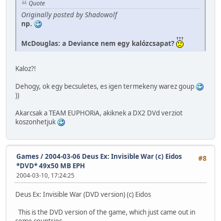
Quote
Originally posted by Shadowolf
np.
McDouglas: a Deviance nem egy kalózcsapat?
Kaloz?!
Dehogy, ok egy becsuletes, es igen termekeny warez goup
))
Akarcsak a TEAM EUPHORiA, akiknek a DX2 DVd verziot
koszonhetjuk
Games
/
2004-03-06 Deus Ex: Invisible War (c) Eidos
#8
*DVD* 49x50 MB EPH
2004-03-10, 17:24:25
Deus Ex: Invisible War (DVD version) (c) Eidos
This is the DVD version of the game, which just came out in
some countries.