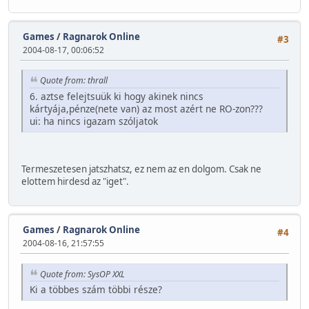
Games
/
Ragnarok Online
#3
2004-08-17, 00:06:52
Quote from: thrall
6. aztse felejtsuük ki hogy akinek nincs
kártyája,pénze(nete van) az most azért ne RO-zon???
ui: ha nincs igazam szóljatok
Termeszetesen jatszhatsz, ez nem az en dolgom. Csak ne
elottem hirdesd az "iget".
Games
/
Ragnarok Online
#4
2004-08-16, 21:57:55
Quote from: SysOP XXL
Ki a többes szám többi része?