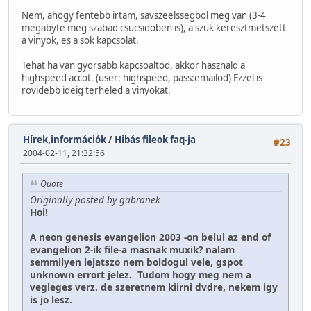
Nem, ahogy fentebb irtam, savszeelssegbol meg van (3-4
megabyte meg szabad csucsidoben is), a szuk keresztmetszett
a vinyok, es a sok kapcsolat.
Tehat ha van gyorsabb kapcsoaltod, akkor hasznald a
highspeed accot. (user: highspeed, pass:emailod) Ezzel is
rovidebb ideig terheled a vinyokat.
Hírek,információk
/
Hibás fileok faq-ja
#23
2004-02-11, 21:32:56
Quote
Originally posted by gabranek
Hoi!
A neon genesis evangelion 2003 -on belul az end of
evangelion 2-ik file-a masnak muxik? nalam
semmilyen lejatszo nem boldogul vele, gspot
unknown errort jelez. Tudom hogy meg nem a
vegleges verz. de szeretnem kiirni dvdre, nekem igy
is jo lesz.