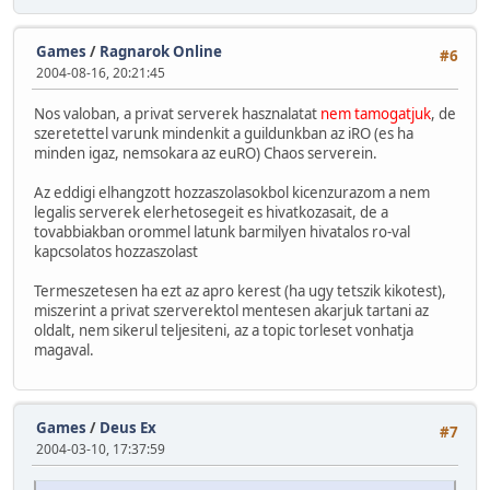
Games
/
Ragnarok Online
#6
2004-08-16, 20:21:45
Nos valoban, a privat serverek hasznalatat
nem tamogatjuk
, de
szeretettel varunk mindenkit a guildunkban az iRO (es ha
minden igaz, nemsokara az euRO) Chaos serverein.
Az eddigi elhangzott hozzaszolasokbol kicenzurazom a nem
legalis serverek elerhetosegeit es hivatkozasait, de a
tovabbiakban orommel latunk barmilyen hivatalos ro-val
kapcsolatos hozzaszolast
Termeszetesen ha ezt az apro kerest (ha ugy tetszik kikotest),
miszerint a privat szerverektol mentesen akarjuk tartani az
oldalt, nem sikerul teljesiteni, az a topic torleset vonhatja
magaval.
Games
/
Deus Ex
#7
2004-03-10, 17:37:59