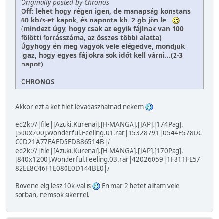
Originally posted by Chronos
Off: lehet hogy régen igen, de manapság konstans
60 kb/s-et kapok, és naponta kb. 2 gb jön le...
(mindezt úgy, hogy csak az egyik fájlnak van 100
fölötti forrásszáma, az összes többi alatta)
Úgyhogy én meg vagyok vele elégedve, mondjuk
igaz, hogy egyes fájlokra sok időt kell várni...(2-3
napot)
CHRONOS
Akkor ezt a ket filet levadaszhatnad nekem
ed2k://|file|[Azuki.Kurenai].[H-MANGA].[JAP].[174Pag].
[500x700].Wonderful.Feeling.01.rar|15328791|0544F578DC
C0D21A77FAED5FD886514B|/
ed2k://|file|[Azuki.Kurenai].[H-MANGA].[JAP].[170Pag].
[840x1200].Wonderful.Feeling.03.rar|42026059|1F811FE57
82EE8C46F1E080E0D144BE0|/
Bovene elg lesz 10k-val is
En mar 2 hetet alltam vele
sorban, nemsok sikerrel.