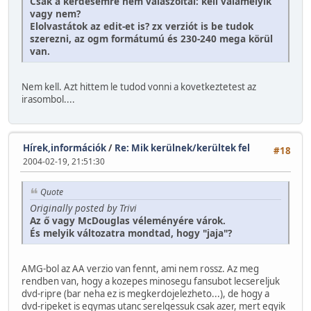
Csak a kérdésemre nem válaszoltál: kell valamelyik
vagy nem?
Elolvastátok az edit-et is? zx verziót is be tudok
szerezni, az ogm formátumú és 230-240 mega körül
van.
Nem kell. Azt hittem le tudod vonni a kovetkeztetest az
irasombol....
Hírek,információk
/
Re: Mik kerülnek/kerültek fel
#18
2004-02-19, 21:51:30
Quote
Originally posted by Trivi
Az ő vagy McDouglas véleményére várok.
És melyik változatra mondtad, hogy "jaja"?
AMG-bol az AA verzio van fennt, ami nem rossz. Az meg
rendben van, hogy a kozepes minosegu fansubot lecsereljuk
dvd-ripre (bar neha ez is megkerdojelezheto...), de hogy a
dvd-ripeket is egymas utanc serelgessuk csak azer, mert egyik