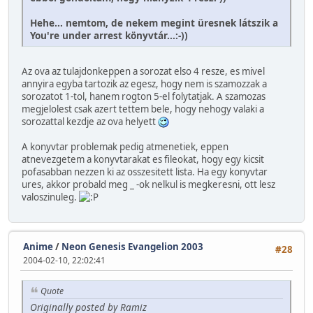
Hehe... nemtom, de nekem megint üresnek látszik a
You're under arrest könyvtár...:-))
Az ova az tulajdonkeppen a sorozat elso 4 resze, es mivel
annyira egyba tartozik az egesz, hogy nem is szamozzak a
sorozatot 1-tol, hanem rogton 5-el folytatjak. A szamozas
megjelolest csak azert tettem bele, hogy nehogy valaki a
sorozattal kezdje az ova helyett
A konyvtar problemak pedig atmenetiek, eppen
atnevezgetem a konyvtarakat es fileokat, hogy egy kicsit
pofasabban nezzen ki az osszesitett lista. Ha egy konyvtar
ures, akkor probald meg _ -ok nelkul is megkeresni, ott lesz
valoszinuleg.
Anime
/
Neon Genesis Evangelion 2003
#28
2004-02-10, 22:02:41
Quote
Originally posted by Ramiz