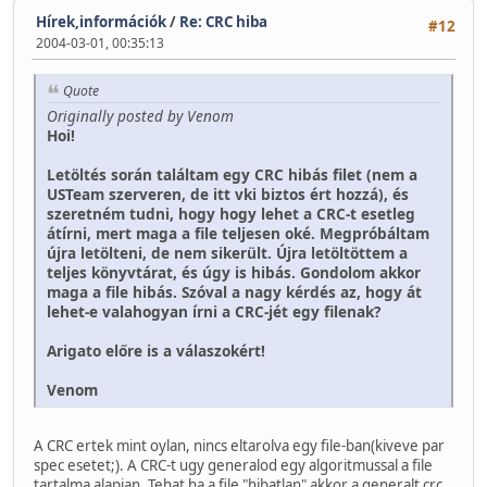
Hírek,információk
/
Re: CRC hiba
#12
2004-03-01, 00:35:13
Quote
Originally posted by Venom
Hoi!
Letöltés során találtam egy CRC hibás filet (nem a
USTeam szerveren, de itt vki biztos ért hozzá), és
szeretném tudni, hogy hogy lehet a CRC-t esetleg
átírni, mert maga a file teljesen oké. Megpróbáltam
újra letölteni, de nem sikerült. Újra letöltöttem a
teljes könyvtárat, és úgy is hibás. Gondolom akkor
maga a file hibás. Szóval a nagy kérdés az, hogy át
lehet-e valahogyan írni a CRC-jét egy filenak?
Arigato előre is a válaszokért!
Venom
A CRC ertek mint oylan, nincs eltarolva egy file-ban(kiveve par
spec esetet;). A CRC-t ugy generalod egy algoritmussal a file
tartalma alapjan. Tehat ha a file "hibatlan" akkor a generalt crc