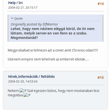
Help
/
Irc
#14
2004-02-21, 20:15:17
Quote
Originally posted by ElfWarrior
Lehet, hogy nem néztem eléggé körül, de itt nem
láttam, melyik server-en van fenn ez a szoba.
Megmondanád?
Megprobaltad ertelmezni azt a cimet amit Chronos odairt?!!
Istenem ennyire nem lehetnek az emberek idiotak....
Hírek,információk
/
feltöltés
#15
2004-02-20, 14:53:24
Nekem
Szal egeszen biztos, hogy nem mostanaban lesz
megoldva