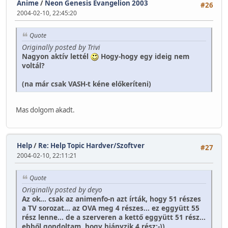
Anime
/
Neon Genesis Evangelion 2003
#26
2004-02-10, 22:45:20
Quote
Originally posted by Trivi
Nagyon aktív lettél
Hogy-hogy egy ideig nem
voltál?
(na már csak VASH-t kéne előkeríteni)
Mas dolgom akadt.
Help
/
Re: Help Topic Hardver/Szoftver
#27
2004-02-10, 22:11:21
Quote
Originally posted by deyo
Az ok... csak az animenfo-n azt írták, hogy 51 részes
a TV sorozat... az OVA meg 4 részes... ez eggyütt 55
rész lenne... de a szerveren a kettő eggyütt 51 rész...
ebből gondoltam, hogy hiányzik 4 rész:-))