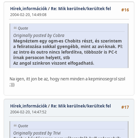
Hírek,információk
/
Re: Mik kerülnek/kerültek fel
#16
2004-02-20, 14:49:08
Quote
Originally posted by Cobra
Megnéztem egy ogm-es Chobits részt, és szerintem
a feliratozása sokkal gyengébb, mint az avi-knak. Pl:
az intro és outro nincs lefordítva, többször is PC-t
írnak persocon helyett, stb
Az angol szinkron viszont elfogadható.
Na igen, itt jon be az, hogy nem minden a kepminosegrol szol
;)))
Hírek,információk
/
Re: Mik kerülnek/kerültek fel
#17
2004-02-20, 14:47:52
Quote
Originally posted by Trivi