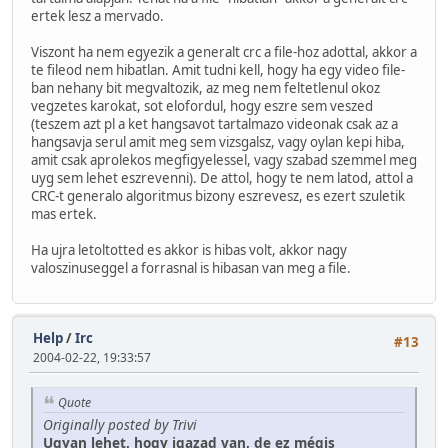
ertek lesz a mervado.
Viszont ha nem egyezik a generalt crc a file-hoz adottal, akkor a
te fileod nem hibatlan. Amit tudni kell, hogy ha egy video file-
ban nehany bit megvaltozik, az meg nem feltetlenul okoz
vegzetes karokat, sot elofordul, hogy eszre sem veszed
(teszem azt pl a ket hangsavot tartalmazo videonak csak az a
hangsavja serul amit meg sem vizsgalsz, vagy oylan kepi hiba,
amit csak aprolekos megfigyelessel, vagy szabad szemmel meg
uyg sem lehet eszrevenni). De attol, hogy te nem latod, attol a
CRC-t generalo algoritmus bizony eszrevesz, es ezert szuletik
mas ertek.
Ha ujra letoltotted es akkor is hibas volt, akkor nagy
valoszinuseggel a forrasnal is hibasan van meg a file.
Help
/
Irc
#13
2004-02-22, 19:33:57
Quote
Originally posted by Trivi
Ugyan lehet, hogy igazad van, de ez mégis