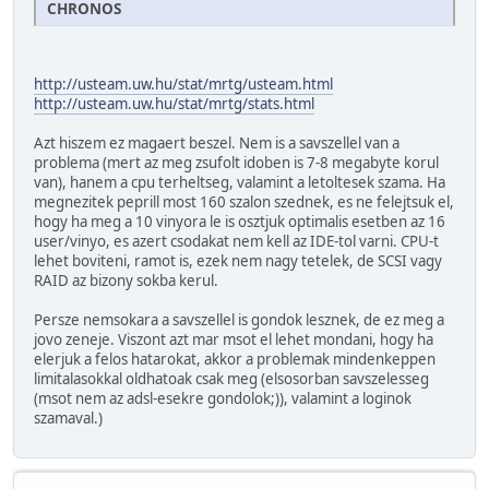
CHRONOS
http://usteam.uw.hu/stat/mrtg/usteam.html
http://usteam.uw.hu/stat/mrtg/stats.html
Azt hiszem ez magaert beszel. Nem is a savszellel van a
problema (mert az meg zsufolt idoben is 7-8 megabyte korul
van), hanem a cpu terheltseg, valamint a letoltesek szama. Ha
megnezitek peprill most 160 szalon szednek, es ne felejtsuk el,
hogy ha meg a 10 vinyora le is osztjuk optimalis esetben az 16
user/vinyo, es azert csodakat nem kell az IDE-tol varni. CPU-t
lehet boviteni, ramot is, ezek nem nagy tetelek, de SCSI vagy
RAID az bizony sokba kerul.
Persze nemsokara a savszellel is gondok lesznek, de ez meg a
jovo zeneje. Viszont azt mar msot el lehet mondani, hogy ha
elerjuk a felos hatarokat, akkor a problemak mindenkeppen
limitalasokkal oldhatoak csak meg (elsosorban savszelesseg
(msot nem az adsl-esekre gondolok;)), valamint a loginok
szamaval.)