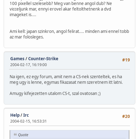
100 pixellel szelesebb? Meg van benne angol dub? Ne
vicceljunk mar, ennyi erovel akar feltolthetnenk a dvd
imageket is....
Ami kell: japan szinkron, angol felirat.... minden ami ennel tobb
az mar folosleges.
Games
/
Counter-Strike
#19
2004-02-17, 16:19:00
Na igen, ez egy forum, amit nem a CS-nek szenteltek, es ha
meg ugy is lenne, egymas fikazasat nem szeretnem itt latni.
Amugy kifejezetten utalom CS-t, szal ovatosan ;)
Help
/
Irc
#20
2004-02-15, 16:53:31
Quote