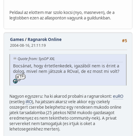
Peldaul az elottem mar szolo kocsi (nyo, masneven), de a
legtobben ezen az allasponton vagyunk a guildunkban.
Games
/
Ragnarok Online
#5
2004-08-16, 21:11:19
Quote from: SysOP XXL
Bocsánat, hogy értetlenkedek, igazából nem is érint a
dolog, mivel nem játszok a ROval, de ez most mi volt?
Nagyon egyszeru: ha ki akarod probalni a ragnarokont:
euRO
(esetleg
iRO
), ha jatszani akarsz vele akkor egy csekely
osszegert cserebe belephetsz egy rendesen mukodo online
jatek tarsadalomba (25 jatekos NEM mukodo gazdasagot
eredmenyez es nem tekintheto community-nek). A privat
servereket nem tamogatjuk (es irtjuk is oket a
lehetosegeinkhez merten).