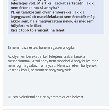
felesleges volt. Miért kell azokat sértegetni, akik
nem értenek hozzá annyira?
Pl. én találkoztam olyan emberekkel, akik a
legegyszerűbb matekfeladatot sem értették még
akkor sem, ha elmagyaráztam nekik, és mégsem
hülyéztem le őket.
Kicsit több toleranciát, ha lehet.
Ez nem hozza ertes, hanem egyszeru logika!
Az olyan embereket el kell felejteni, csak artanak a
tarsadalomnak. Attol hogy nem mondod ki hogy hulye meg
nem fog megvaltozni a helyzet. Nem szeretem ha ilyenek
vesznek korul, nemtom te hogy vagy vele...
UI: sry, veletlenul edit-re nyomtam quote helyett