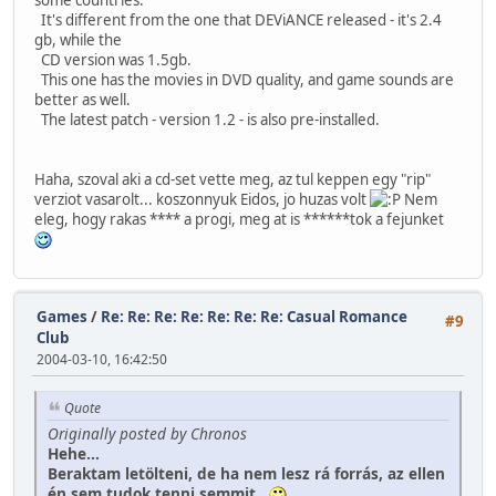
It's different from the one that DEViANCE released - it's 2.4
gb, while the
CD version was 1.5gb.
This one has the movies in DVD quality, and game sounds are
better as well.
The latest patch - version 1.2 - is also pre-installed.
Haha, szoval aki a cd-set vette meg, az tul keppen egy "rip"
verziot vasarolt... koszonnyuk Eidos, jo huzas volt
Nem
eleg, hogy rakas **** a progi, meg at is ******tok a fejunket
Games
/
Re: Re: Re: Re: Re: Re: Re: Casual Romance
#9
Club
2004-03-10, 16:42:50
Quote
Originally posted by Chronos
Hehe...
Beraktam letölteni, de ha nem lesz rá forrás, az ellen
én sem tudok tenni semmit...