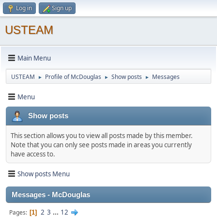
Log in
Sign up
USTEAM
Main Menu
USTEAM
Profile of McDouglas
Show posts
Messages
►
►
►
Menu
Show posts
This section allows you to view all posts made by this member.
Note that you can only see posts made in areas you currently
have access to.
Show posts Menu
Messages - McDouglas
2
3
...
12
Pages
1