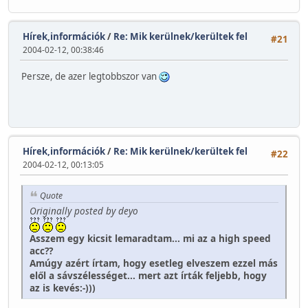
Hírek,információk
/
Re: Mik kerülnek/kerültek fel
#21
2004-02-12, 00:38:46
Persze, de azer legtobbszor van
Hírek,információk
/
Re: Mik kerülnek/kerültek fel
#22
2004-02-12, 00:13:05
Quote
Originally posted by deyo
Asszem egy kicsit lemaradtam... mi az a high speed
acc??
Amúgy azért írtam, hogy esetleg elveszem ezzel más
elől a sávszélességet... mert azt írták feljebb, hogy
az is kevés:-)))