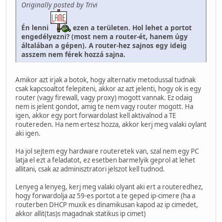
Originally posted by Trivi
Én lenni
ezen a területen. Hol lehet a portot
engedélyezni? (most nem a router-ét, hanem úgy
általában a gépen). A router-hez sajnos egy ideig
asszem nem férek hozzá sajna.
Amikor azt irjak a botok, hogy alternativ metodussal tudnak
csak kapcsoaltot felepiteni, akkor az azt jelenti, hogy ok is egy
router (vagy firewall, vagy proxy) mogott vannak. Ez odaig
nem is jelent gondot, amig te nem vagy router mogott. Ha
igen, akkor egy port forwardolast kell aktivalnod a TE
routereden. Ha nem ertesz hozza, akkor kerj meg valaki oylant
aki igen.
Ha jol sejtem egy hardware routeretek van, szal nem egy PC
latja el ezt a feladatot, ez esetben barmelyik geprol at lehet
allitani, csak az adminisztratori jelszot kell tudnod.
Lenyeg a lenyeg, kerj meg valaki olyant aki ert a routeredhez,
hogy forwardolja az 59-es portot a te geped ip-cimere (ha a
routerben DHCP muxik es dinamikusan kapod az ip cimedet,
akkor allit(tas)s magadnak statikus ip cimet)