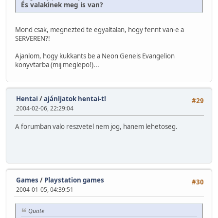
És valakinek meg is van?
Mond csak, megnezted te egyaltalan, hogy fennt van-e a
SERVEREN?!
Ajanlom, hogy kukkants be a Neon Geneis Evangelion
konyvtarba (mij meglepo!)...
Hentai
/
ajánljatok hentai-t!
#29
2004-02-06, 22:29:04
A forumban valo reszvetel nem jog, hanem lehetoseg.
Games
/
Playstation games
#30
2004-01-05, 04:39:51
Quote