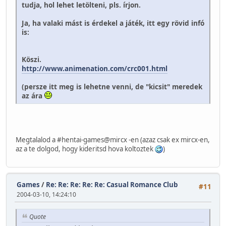
tudja, hol lehet letölteni, pls. írjon.
Ja, ha valaki mást is érdekel a játék, itt egy rövid infó
is:
Köszi.
http://www.animenation.com/crc001.html
(persze itt meg is lehetne venni, de "kicsit" meredek
az ára
Megtalalod a #hentai-games@mircx -en (azaz csak ex mircx-en,
az a te dolgod, hogy kideritsd hova koltoztek
)
Games
/
Re: Re: Re: Re: Re: Casual Romance Club
#11
2004-03-10, 14:24:10
Quote