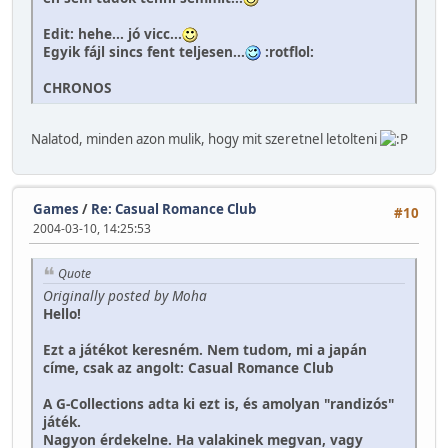
Edit: hehe... jó vicc...
Egyik fájl sincs fent teljesen...
:rotflol:
CHRONOS
Nalatod, minden azon mulik, hogy mit szeretnel letolteni
Games
/
Re: Casual Romance Club
#10
2004-03-10, 14:25:53
Quote
Originally posted by Moha
Hello!
Ezt a játékot keresném. Nem tudom, mi a japán
címe, csak az angolt: Casual Romance Club
A G-Collections adta ki ezt is, és amolyan "randizós"
játék.
Nagyon érdekelne. Ha valakinek megvan, vagy