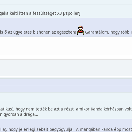
a kelti itten a feszültséget X3 [/spoiler]
s ő az ügyeletes bishonen az egészben!
Garantálom, hogy több 1
atikus), hogy nem tették be azt a részt, amikor Kanda kórházban volt
n gyorsan a drága...
tálja), hogy jelenlegi sebeit begyógyulja. A mangában kanda épp most