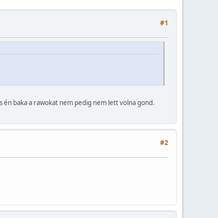
#1
s én baka a rawokat nem pedig nem lett volna gond.
#2