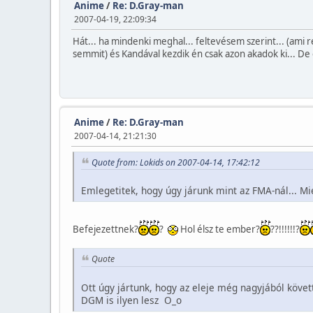
Anime
/
Re: D.Gray-man
2007-04-19, 22:09:34
Hát... ha mindenki meghal... feltevésem szerint... (ami
semmit) és Kandával kezdik én csak azon akadok ki... De
Anime
/
Re: D.Gray-man
2007-04-14, 21:21:30
Quote from: Lokids on 2007-04-14, 17:42:12
Emlegetitek, hogy úgy járunk mint az FMA-nál... Mi
Befejezettnek?
?
Hol élsz te ember?
??!!!!!!?
Quote
Ott úgy jártunk, hogy az eleje még nagyjából köve
DGM is ilyen lesz O_o