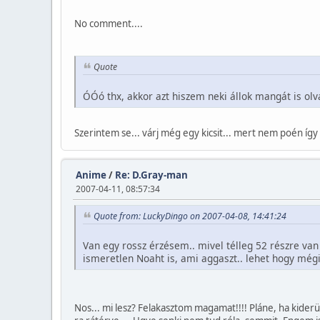
No comment....
Quote
ÓÓó thx, akkor azt hiszem neki állok mangát is olv
Szerintem se... várj még egy kicsit... mert nem poén í
Anime
/
Re: D.Gray-man
2007-04-11, 08:57:34
Quote from: LuckyDingo on 2007-04-08, 14:41:24
Van egy rossz érzésem.. mivel télleg 52 részre va
ismeretlen Noaht is, ami aggaszt.. lehet hogy mégi
Nos... mi lesz? Felakasztom magamat!!!! Pláne, ha kiderü