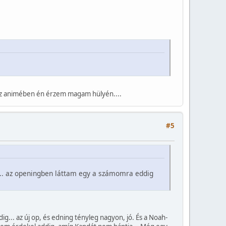
t az animében én érzem magam hülyén....
#5
ól.. az openingben láttam egy a számomra eddig
g... az új op, és edning tényleg nagyon, jó. És a Noah-