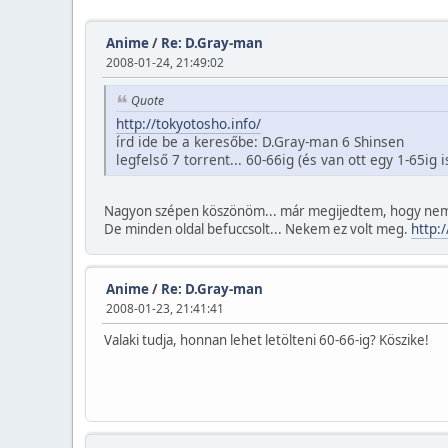
Anime
/
Re: D.Gray-man
2008-01-24, 21:49:02
Quote
http://tokyotosho.info/
írd ide be a keresőbe: D.Gray-man 6 Shinsen
legfelső 7 torrent... 60-66ig (és van ott egy 1-65ig i
Nagyon szépen köszönöm... már megijedtem, hogy nem le
De minden oldal befuccsolt... Nekem ez volt meg.
http:
Anime
/
Re: D.Gray-man
2008-01-23, 21:41:41
Valaki tudja, honnan lehet letölteni 60-66-ig? Köszike!