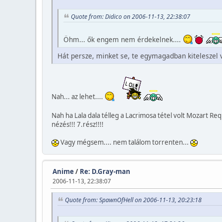
Quote from: Didico on 2006-11-13, 22:38:07
Öhm... ők engem nem érdekelnek....
Hát persze, minket se, te egymagadban kiteleszel 
Nah... az lehet....
Nah ha Lala dala télleg a Lacrimosa tétel volt Mozart R
nézés!!! 7.rész!!!!
Vagy mégsem.... nem találom torrenten...
Anime
/
Re: D.Gray-man
2006-11-13, 22:38:07
Quote from: SpawnOfHell on 2006-11-13, 20:23:18