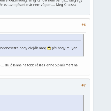
t nem érdekel addig, amíg Kandát nem bántja... Még egy
.. én ezt az egészet már nem vágom.... Még Kirácska
#6
 mindenesetre hogy oldják meg
(és hogy milyen
i... de jó lenne ha több részes lenne 52-nél mert ha
#7