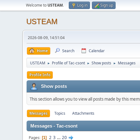
Welcome to
USTEAM
.
Log in
Sign up
USTEAM
2026-08-09, 14:51:04
Home
Search
Calendar
USTEAM
Profile of Tac-csont
Show posts
Messages
►
►
►
Profile Info
Show posts
This section allows you to view all posts made by this me
Messages
Topics
Attachments
Messages - Tac-csont
2
3
...
20
Pages
1