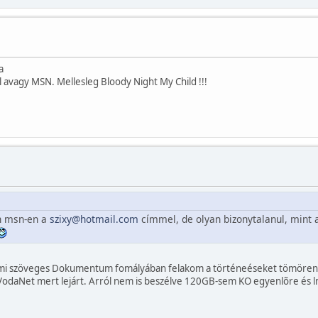
a
l avagy MSN. Mellesleg Bloody Night My Child !!!
an msn-en a
szixy@hotmail.com
címmel, de olyan bizonytalanul, mint 
alami szöveges Dokumentum fomályában felakom a történeéseket tömören 
odaNet mert lejárt. Arról nem is beszélve 120GB-sem KO egyenlõre és lm