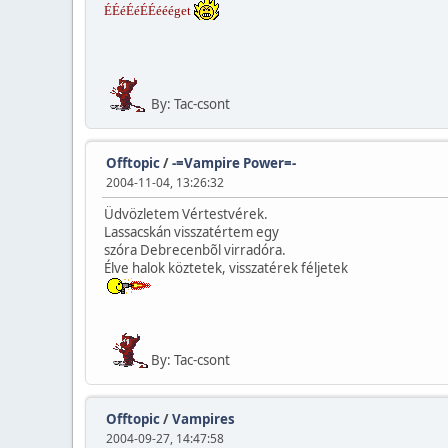
ÉÉéÉéÉÉéééget
By: Tac-csont
Offtopic
/
-=Vampire Power=-
2004-11-04, 13:26:32
Üdvözletem Vértestvérek.
Lassacskán visszatértem egy
szóra Debrecenbõl virradóra.
Élve halok köztetek, visszatérek féljetek
By: Tac-csont
Offtopic
/
Vampires
2004-09-27, 14:47:58