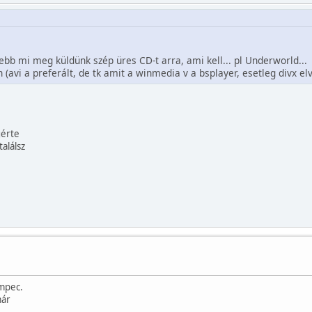
jebb mi meg küldünk szép üres CD-t arra, ami kell... pl Underworld...
 (avi a preferált, de tk amit a winmedia v a bsplayer, esetleg divx elv
gérte
alálsz
émpec.
már