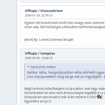
Offtopic
/
Vissszatértem
2006-01-24, 22:30:13
Egykori Vértestvéretek ismét itten avagy most számodr
ottan vala. Elérhetõségek a Bloodline telefontársaságná
(devil) By: Lomek|Damned Brujah
Offtopic
/
Vampires
2005-05-02, 13:40:10
Quote from: Kalibur
Kalibur néha, hangsúlyozottan néha elérhetõ ugy
Live masquradeért meg sárga vok az irígységtõl!
Majd ha lesssz lehetõségem rá újra akkor mail vagy v
történéseket de ahoz nem ártana megint legalább ez a V
könyvtáram szerencsére már ki let mentve 6 DVD
Egyenlõre ennyi !!!