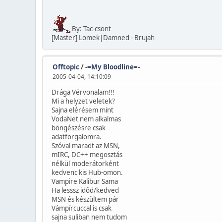
By: Tac-csont
[Master] Lomek|Damned - Brujah
Offtopic
/
-=My Bloodline=-
2005-04-04, 14:10:09
Drága Vérvonalam!!!
Mi a helyzet veletek?
Sajna elérésem mint
VodaNet nem alkalmas
böngészésre csak
adatforgalomra.
Szóval maradt az MSN,
mIRC, DC++ megosztás
nélkül moderátorként
kedvenc kis Hub-omon.
Vampire Kalibur Sama
Ha lesssz idõd/kedved
MSN és készültem pár
Vámpírcuccal is csak
sajna suliban nem tudom