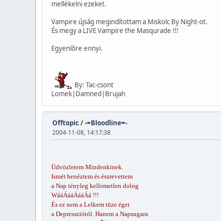
mellékelni ezeket.
Vampire újság megindítottam a Miskolc By Night-ot.
És megy a LIVE Vampire the Masqurade !!!
Egyenlõre ennyi.
By: Tac-csont
Lomek|Damned|Brujah
Offtopic
/
-=Bloodline=-
2004-11-08, 14:17:38
Üdvözletem Mindenkinek.
Ismét benéztem és észrevettem
a Nap tényleg kellemetlen dolog
WááÁááÁááÁá !!!
És ez nem a Lelkem tüze éget
a Depressziótól. Hanem a Napsugara