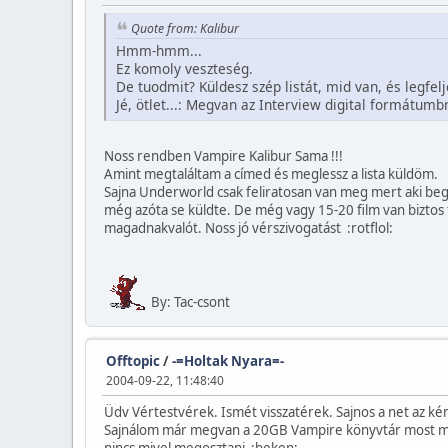
Quote from: Kalibur
Hmm-hmm...
Ez komoly veszteség.
De tuodmit? Küldesz szép listát, mid van, és legfel
Jé, ötlet...: Megvan az Interview digital formátumbn
Noss rendben Vampire Kalibur Sama !!!
Amint megtaláltam a címed és meglessz a lista küldöm.
Sajna Underworld csak feliratosan van meg mert aki be
még azóta se küldte. De még vagy 15-20 film van biztos t
magadnakvalót. Noss jó vérszivogatást :rotflol:
By: Tac-csont
Offtopic
/
-=Holtak Nyara=-
2004-09-22, 11:48:40
Üdv Vértestvérek. Ismét visszatérek. Sajnos a net az k
Sajnálom már megvan a 20GB Vampire könyvtár most 