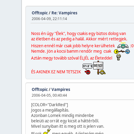
Offtopic
/
Re: Vampires
2006-04-09, 22:11:14
Noss én úgy "Élek", hogy csakis egy biztos dolog van
az életben és az pedig a halál. Akkor miért rettegjek.
Hiszen ennél már csak jobb helyre kerülhetek
:0
Nemde. Jön a kocsi bamm rendőr meg csak
Aztán megy tovább szóval ÉLJÉL az Életeddel
ÉS AKINEK EZ NEM TETSZIK
Offtopic
/
Vampires
2006-04-05, 00:40:44
[COLOR="DarkRed"]
Jogos a megállapítás.
Azonban Lomek mindíg mindenbe
beleüti az orrát egy kicsit a háttérbõl.
Mivel sunyiban itt is meg ott is jelen van.
Pl sok
meg egyéb. Ajánlanám még