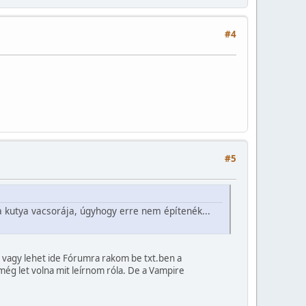
#4
#5
a kutya vacsorája, úgyhogy erre nem építenék...
vagy lehet ide Fórumra rakom be txt.ben a
ég let volna mit leírnom róla. De a Vampire