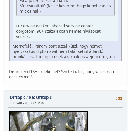
Fo a jo szervezes ahhaha.
Mit csinaltok? (Kisse keverem hogy ki hol van es
mit csinal.)
IT Service desken (shared service center)
dolgozom, 90+ százalékban német hívásokat
veszek.
Merrefelé? Párom pont azzal küzd, hogy német
nyelvszakos diplomával nem talál sehol állandó
munkát, csak ideiglenesek akarnak összejönni folyton.
Debreceni ITSH érdekelhet? Szinte biztos, hogy van service
desk-es meló.
Offtopic
/
Re: Offtopic
#23
2016-06-20, 23:53:29