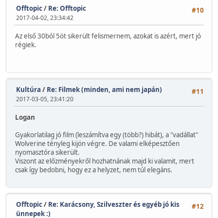
Offtopic
/
Re: Offtopic
#10
2017-04-02, 23:34:42
Az első 30ból 5öt sikerült felismernem, azokat is azért, mert jó
régiek.
Kultúra
/
Re: Filmek (minden, ami nem japán)
#11
2017-03-05, 23:41:20
Logan
Gyakorlatilag jó film (leszámítva egy (több?) hibát), a "vadállat"
Wolverine tényleg kijön végre. De valami elképesztően
nyomasztóra sikerült.
Viszont az előzményekről hozhatnának majd ki valamit, mert
csak így bedobni, hogy ez a helyzet, nem túl elegáns.
Offtopic
/
Re: Karácsony, Szilveszter és egyéb jó kis
#12
ünnepek :)