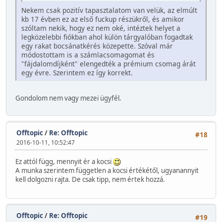
Nekem csak pozitív tapasztalatom van velük, az elmúlt
kb 17 évben ez az első fuckup részükről, és amikor
szóltam nekik, hogy ez nem oké, intéztek helyet a
legközelebbi fiókban ahol külön tárgyalóban fogadtak
egy rakat bocsánatkérés közepette. Szóval már
módostottam is a számlacsomagomat és
"fájdalomdíjként" elengedték a prémium csomag árát
egy évre. Szerintem ez így korrekt.
Gondolom nem vagy mezei ügyfél.
Offtopic
/
Re: Offtopic
#18
2016-10-11, 10:52:47
Ez attól függ, mennyit ér a kocsi
A munka szerintem független a kocsi értékétől, ugyanannyit
kell dolgozni rajta. De csak tipp, nem értek hozzá.
Offtopic
/
Re: Offtopic
#19