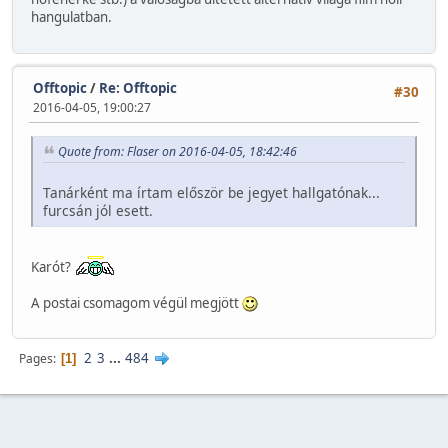
hangulatban.
Offtopic
/
Re: Offtopic
#30
2016-04-05, 19:00:27
Quote from: Flaser on 2016-04-05, 18:42:46
Tanárként ma írtam először be jegyet hallgatónak...
furcsán jól esett.
Karót?
A postai csomagom végül megjött
2
3
...
484
Pages
1