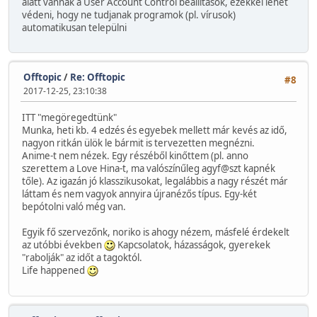
alatt vannak a User Account Control beállítások, ezekkel lehet
védeni, hogy ne tudjanak programok (pl. vírusok)
automatikusan települni
Offtopic
/
Re: Offtopic
#8
2017-12-25, 23:10:38
ITT "megöregedtünk"
Munka, heti kb. 4 edzés és egyebek mellett már kevés az idő,
nagyon ritkán ülök le bármit is tervezetten megnézni.
Anime-t nem nézek. Egy részéből kinőttem (pl. anno
szerettem a Love Hina-t, ma valószínűleg agyf@szt kapnék
tőle). Az igazán jó klasszikusokat, legalábbis a nagy részét már
láttam és nem vagyok annyira újranézős típus. Egy-két
bepótolni való még van.
Egyik fő szervezőnk, noriko is ahogy nézem, másfelé érdekelt
az utóbbi években
Kapcsolatok, házasságok, gyerekek
"rabolják" az időt a tagoktól.
Life happened