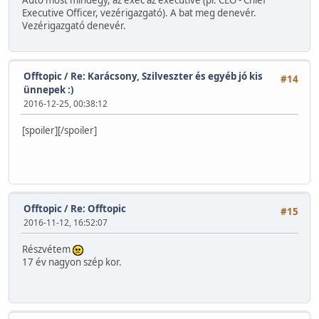
Auto most mindegy, az exec az executive (pl. CEO - Chief
Executive Officer, vezérigazgató). A bat meg denevér.
Vezérigazgató denevér.
Offtopic
/
Re: Karácsony, Szilveszter és egyéb jó kis
#14
ünnepek :)
2016-12-25, 00:38:12
[spoiler]
[/spoiler]
Offtopic
/
Re: Offtopic
#15
2016-11-12, 16:52:07
Részvétem
17 év nagyon szép kor.