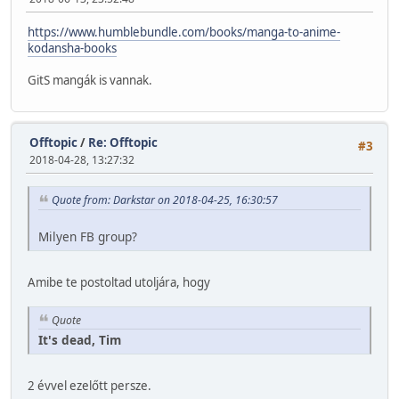
https://www.humblebundle.com/books/manga-to-anime-
kodansha-books
GitS mangák is vannak.
Offtopic
/
Re: Offtopic
#3
2018-04-28, 13:27:32
Quote from: Darkstar on 2018-04-25, 16:30:57
Milyen FB group?
Amibe te postoltad utoljára, hogy
Quote
It's dead, Tim
2 évvel ezelőtt persze.