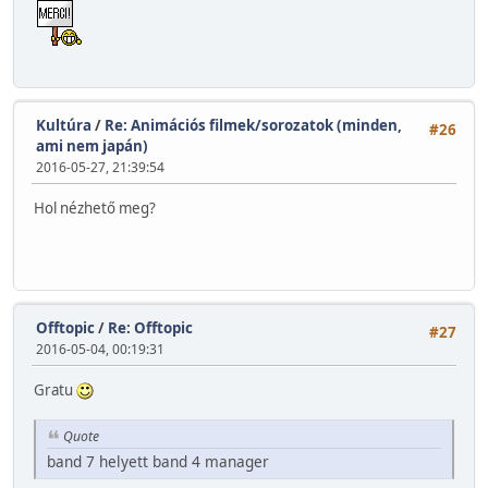
Kultúra
/
Re: Animációs filmek/sorozatok (minden,
#26
ami nem japán)
2016-05-27, 21:39:54
Hol nézhető meg?
Offtopic
/
Re: Offtopic
#27
2016-05-04, 00:19:31
Gratu
Quote
band 7 helyett band 4 manager