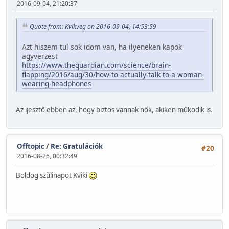
2016-09-04, 21:20:37
Quote from: Kvikveg on 2016-09-04, 14:53:59
Azt hiszem tul sok idom van, ha ilyeneken kapok
agyverzest
https://www.theguardian.com/science/brain-
flapping/2016/aug/30/how-to-actually-talk-to-a-woman-
wearing-headphones
Az ijesztő ebben az, hogy biztos vannak nők, akiken működik is.
Offtopic
/
Re: Gratulációk
#20
2016-08-26, 00:32:49
Boldog szülinapot Kviki