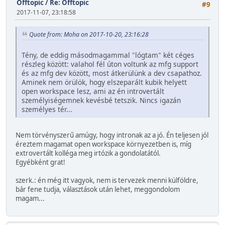
Offtopic
/
Re: Offtopic
#9
2017-11-07, 23:18:58
Quote from: Moha on 2017-10-20, 23:16:28
Tény, de eddig másodmagammal "lógtam" két céges
részleg között: valahol fél úton voltunk az mfg support
és az mfg dev között, most átkerülünk a dev csapathoz.
Aminek nem örülök, hogy elszeparált kubik helyett
open workspace lesz, ami az én introvertált
személyiségemnek kevésbé tetszik. Nincs igazán
személyes tér...
Nem törvényszerű amúgy, hogy intronak az a jó. Én teljesen jól
éreztem magamat open workspace környezetben is, míg
extrovertált kolléga meg irtózik a gondolatától.
Egyébként grat!
szerk.: én még itt vagyok, nem is tervezek menni külföldre,
bár fene tudja, választások után lehet, meggondolom
magam...