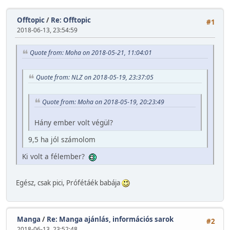
Offtopic
/
Re: Offtopic
#1
2018-06-13, 23:54:59
Quote from: Moha on 2018-05-21, 11:04:01
Quote from: NLZ on 2018-05-19, 23:37:05
Quote from: Moha on 2018-05-19, 20:23:49
Hány ember volt végül?
9,5 ha jól számolom
Ki volt a félember?
Egész, csak pici, Prófétáék babája
Manga
/
Re: Manga ajánlás, információs sarok
#2
2018-06-13, 23:52:48