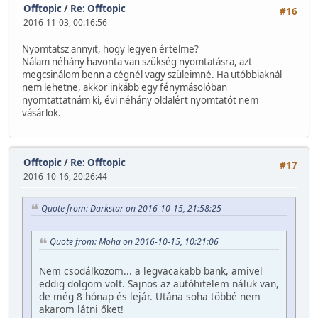
Offtopic
/
Re: Offtopic
#16
2016-11-03, 00:16:56
Nyomtatsz annyit, hogy legyen értelme?
Nálam néhány havonta van szükség nyomtatásra, azt
megcsinálom benn a cégnél vagy szüleimné. Ha utóbbiaknál
nem lehetne, akkor inkább egy fénymásolóban
nyomtattatnám ki, évi néhány oldalért nyomtatót nem
vásárlok.
Offtopic
/
Re: Offtopic
#17
2016-10-16, 20:26:44
Quote from: Darkstar on 2016-10-15, 21:58:25
Quote from: Moha on 2016-10-15, 10:21:06
Nem csodálkozom... a legvacakabb bank, amivel
eddig dolgom volt. Sajnos az autóhitelem náluk van,
de még 8 hónap és lejár. Utána soha többé nem
akarom látni őket!