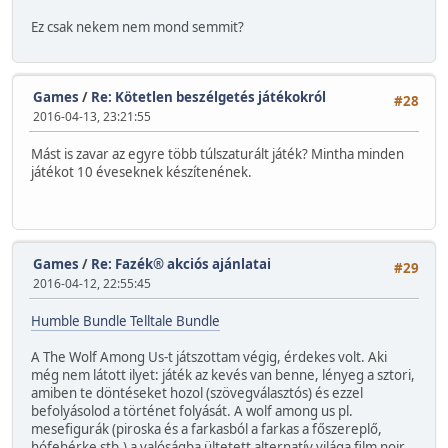
Ez csak nekem nem mond semmit?
Games
/
Re: Kötetlen beszélgetés játékokról
#28
2016-04-13, 23:21:55
Mást is zavar az egyre több túlszaturált játék? Mintha minden
játékot 10 éveseknek készítenének.
Games
/
Re: Fazék® akciós ajánlatai
#29
2016-04-12, 22:55:45
Humble Bundle Telltale Bundle
A The Wolf Among Us-t játszottam végig, érdekes volt. Aki
még nem látott ilyet: játék az kevés van benne, lényeg a sztori,
amiben te döntéseket hozol (szövegválasztós) és ezzel
befolyásolod a történet folyását. A wolf among us pl.
mesefigurák (piroska és a farkasból a farkas a főszereplő,
hófehérke stb.) a valóságba ültetett alternatív világa film noir