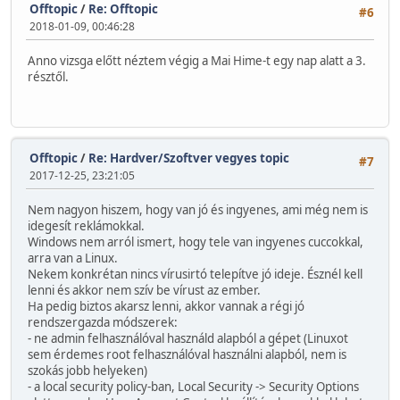
Offtopic
/
Re: Offtopic
#6
2018-01-09, 00:46:28
Anno vizsga előtt néztem végig a Mai Hime-t egy nap alatt a 3.
résztől.
Offtopic
/
Re: Hardver/Szoftver vegyes topic
#7
2017-12-25, 23:21:05
Nem nagyon hiszem, hogy van jó és ingyenes, ami még nem is
idegesít reklámokkal.
Windows nem arról ismert, hogy tele van ingyenes cuccokkal,
arra van a Linux.
Nekem konkrétan nincs vírusirtó telepítve jó ideje. Észnél kell
lenni és akkor nem szív be vírust az ember.
Ha pedig biztos akarsz lenni, akkor vannak a régi jó
rendszergazda módszerek:
- ne admin felhasználóval használd alapból a gépet (Linuxot
sem érdemes root felhasználóval használni alapból, nem is
szokás jobb helyeken)
- a local security policy-ban, Local Security -> Security Options