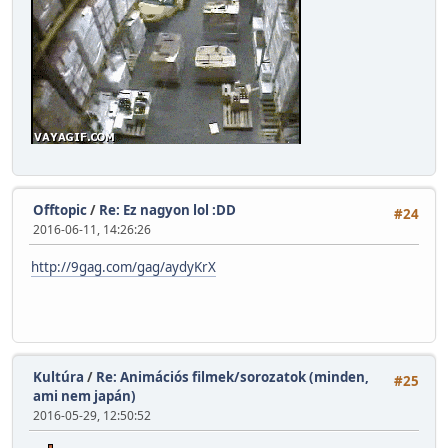
Offtopic
/
Re: Ez nagyon lol :DD
#24
2016-06-11, 14:26:26
http://9gag.com/gag/aydyKrX
Kultúra
/
Re: Animációs filmek/sorozatok (minden,
#25
ami nem japán)
2016-05-29, 12:50:52