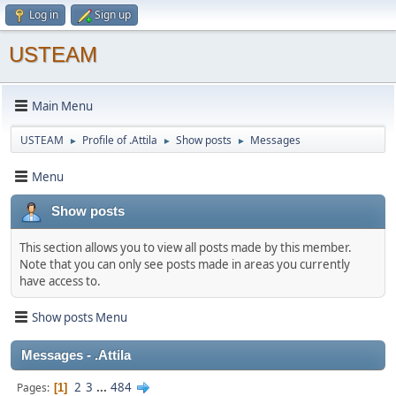
Log in
Sign up
USTEAM
Main Menu
USTEAM
Profile of .Attila
Show posts
Messages
►
►
►
Menu
Show posts
This section allows you to view all posts made by this member.
Note that you can only see posts made in areas you currently
have access to.
Show posts Menu
Messages - .Attila
2
3
...
484
Pages
1