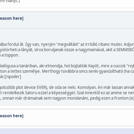
em hiányt.)
season here]
fordul át. Így van, nyerjen "megváltást" az irritáló ribanc muter. Adjun
ötörheti a lányát, sírva boruljanak össze a nagymamával, akit a SEMMIBŐ
a a toppon.
 dialógusa a tanáriban, aki elmondja, hol bújtatták Kayót, mire a cuccok "
ton a tettes személye. Merthogy továbbra sincs senki gyanúsítható (ha 
r.[/spoiler]
lcsóbb plot device EVER), de oda se neki. Komolyan, én már lassan annak i
t rendelkezik Satoru ezzel a képességgel. Szal innentől ez az anime se n
st, onnan már drámainak sem nagyon mondanám, pedig ezen a fronton (is)
season here]