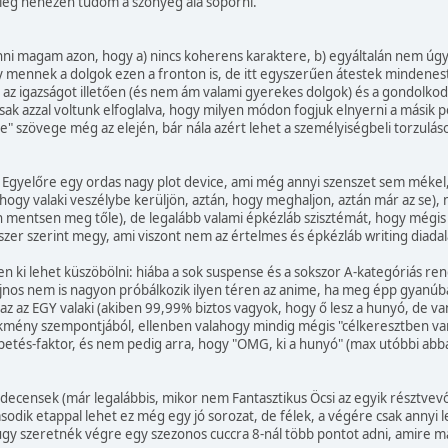
elég nehezen tudom a szőnyeg alá söpörni.
magam azon, hogy a) nincs koherens karaktere, b) egyáltalán nem úgy vi
nnek a dolgok ezen a fronton is, de itt egyszerűen átestek mindenestül
k az igazságot illetően (és nem ám valami gyerekes dolgok) és a gondolk
k azzal voltunk elfoglalva, hogy milyen módon fogjuk elnyerni a másik 
 fake" szövege még az elején, bár nála azért lehet a személyiségbeli torzul
en? Egyelőre egy ordas nagy plot device, ami még annyi szenszet sem mék
t, hogy valaki veszélybe kerüljön, aztán, hogy meghaljon, aztán már az se
entsen meg tőle), de legalább valami épkézláb szisztémát, hogy mégis mi
zer szerint megy, ami viszont nem az értelmes és épkézláb writing diadal
en ki lehet küszöbölni: hiába a sok suspense és a sokszor A-kategóriás r
ajnos nem is nagyon próbálkozik ilyen téren az anime, ha meg épp gyanúba
 az az EGY valaki (akiben 99,99% biztos vagyok, hogy ő lesz a hunyó, de
elekmény szempontjából, ellenben valahogy mindig mégis "célkeresztben 
petés-faktor, és nem pedig arra, hogy "OMG, ki a hunyó" (max utóbbi abb
decensek (már legalábbis, mikor nem Fantasztikus Öcsi az egyik résztvevő
dik etappal lehet ez még egy jó sorozat, de félek, a végére csak annyi l
g úgy szeretnék végre egy szezonos cuccra 8-nál több pontot adni, amire