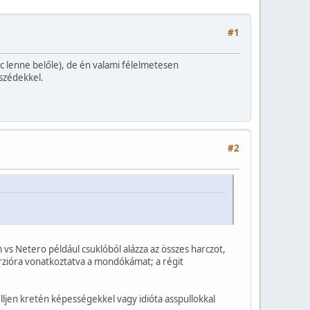
#1
ucc lenne belőle), de én valami félelmetesen
eszédekkel.
#2
 Netero például csuklóból alázza az összes harczot,
zióra vonatkoztatva a mondókámat; a régit
ljen kretén képességekkel vagy idióta asspullokkal