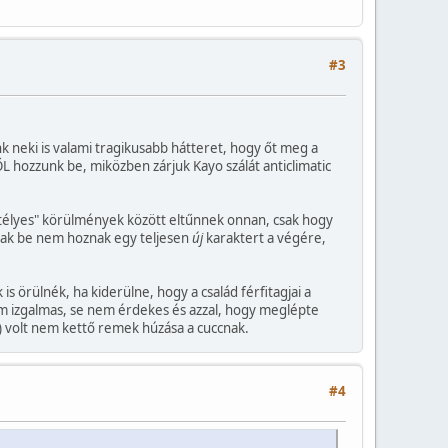
#3
k neki is valami tragikusabb hátteret, hogy őt meg a
L hozzunk be, miközben zárjuk Kayo szálát anticlimatic
rejtélyes" körülmények között eltűnnek onnan, csak hogy
csak be nem hoznak egy teljesen
új
karaktert a végére,
s örülnék, ha kiderülne, hogy a család férfitagjai a
em izgalmas, se nem érdekes és azzal, hogy meglépte
 volt nem kettő remek húzása a cuccnak.
#4