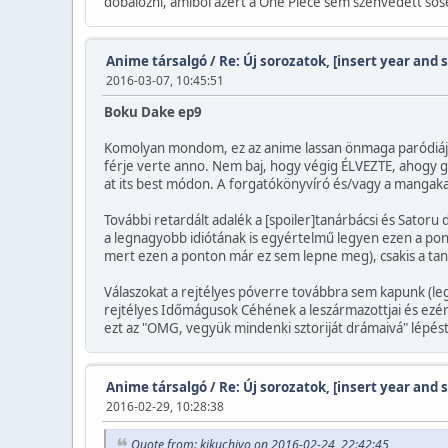
dobálózni, amiből azért a One Piece sem szenvedett sos
Anime társalgó
/
Re: Új sorozatok, [insert year and 
2016-03-07, 10:45:51
Boku Dake ep9
Komolyan mondom, ez az anime lassan önmaga paródiájába 
férje verte anno. Nem baj, hogy végig ÉLVEZTE, ahogy gy
at its best módon. A forgatókönyvíró és/vagy a mangak
További retardált adalék a [spoiler]tanárbácsi és Satoru
a legnagyobb idiótának is egyértelmű legyen ezen a pon
mert ezen a ponton már ez sem lepne meg), csakis a taná
Válaszokat a rejtélyes póverre továbbra sem kapunk (lego
rejtélyes Időmágusok Céhének a leszármazottjai és ezér
ezt az "OMG, vegyük mindenki sztoriját drámaivá" lépé
Anime társalgó
/
Re: Új sorozatok, [insert year and 
2016-02-29, 10:28:38
Quote from: kikuchiyo on 2016-02-24, 22:42:45