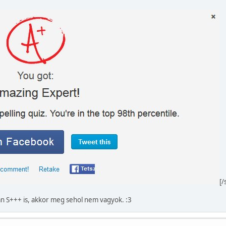
[/
n S+++ is, akkor meg sehol nem vagyok. :3