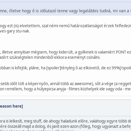
enne, illetve hogy ő is időutazó lenne vagy legalábbis tudná, mi van a
gy ezt (is) elvetettem, szal némi nemű határozatlanságot érzek felfedez
éves gary stu-nak.
, illetve annyiban mégsem, hogy kiderült, a gyilkinek is valamiért PONT ez 
azért szükségtelen mindenből ekkora eseményt csinálni.
an is kifejtik, pláne, ha [spoiler]tényleg ő az elkövető, de ez 99%[/spoi
ebb időt tölt a képernyőn, annál több az awesome), sőt a vége (a reggeli
yon remélem, hogy a hülyepicsa anyja - filmes közhelyek ide vagy oda - 
season here]
ra is lelkesít, meg stuff, de ahogy haladunk előre, valahogy egyre több d
ére összeáll majd a dolog, és javít ezen-azon (főleg, hogy ugyanazt a befe