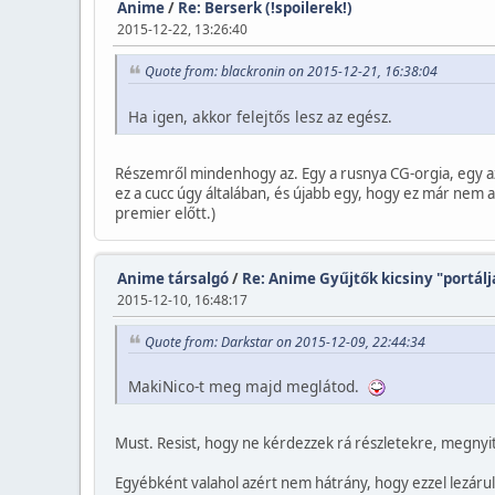
Anime
/
Re: Berserk (!spoilerek!)
2015-12-22, 13:26:40
Quote from: blackronin on 2015-12-21, 16:38:04
Ha igen, akkor felejtős lesz az egész.
Részemről mindenhogy az. Egy a rusnya CG-orgia, egy az, 
ez a cucc úgy általában, és újabb egy, hogy ez már nem 
premier előtt.)
Anime társalgó
/
Re: Anime Gyűjtők kicsiny "portálj
2015-12-10, 16:48:17
Quote from: Darkstar on 2015-12-09, 22:44:34
MakiNico-t meg majd meglátod.
Must. Resist, hogy ne kérdezzek rá részletekre, megnyitv
Egyébként valahol azért nem hátrány, hogy ezzel lezáru