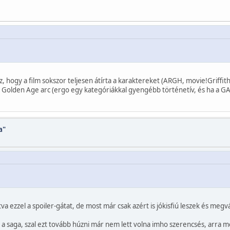
hogy a film sokszor teljesen átírta a karaktereket (ARGH, movie!Griffith, d
a Golden Age arc (ergo egy kategóriákkal gyengébb történetív, és ha a GA
a"
a ezzel a spoiler-gátat, de most már csak azért is jókisfiú leszek és megv
l a saga, szal ezt tovább húzni már nem lett volna imho szerencsés, arr