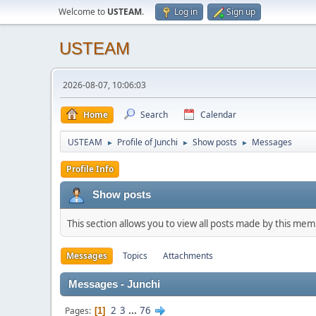
Welcome to
USTEAM
.
Log in
Sign up
USTEAM
2026-08-07, 10:06:03
Home
Search
Calendar
USTEAM
Profile of Junchi
Show posts
Messages
►
►
►
Profile Info
Show posts
This section allows you to view all posts made by this me
Messages
Topics
Attachments
Messages - Junchi
2
3
...
76
Pages
1