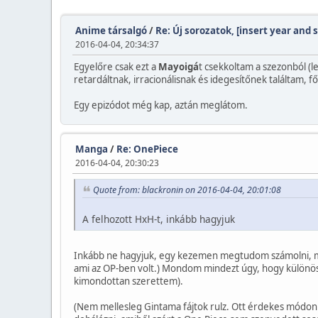
Anime társalgó
/
Re: Új sorozatok, [insert year and 
2016-04-04, 20:34:37
Egyelőre csak ezt a
Mayoigá
t csekkoltam a szezonból (le
retardáltnak, irracionálisnak és idegesítőnek találtam,
Egy epizódot még kap, aztán meglátom.
Manga
/
Re: OnePiece
2016-04-04, 20:30:23
Quote from: blackronin on 2016-04-04, 20:01:08
A felhozott HxH-t, inkább hagyjuk
Inkább ne hagyjuk, egy kezemen megtudom számolni, mel
ami az OP-ben volt.) Mondom mindezt úgy, hogy különö
kimondottan szerettem).
(Nem mellesleg Gintama fájtok rulz. Ott érdekes módon 