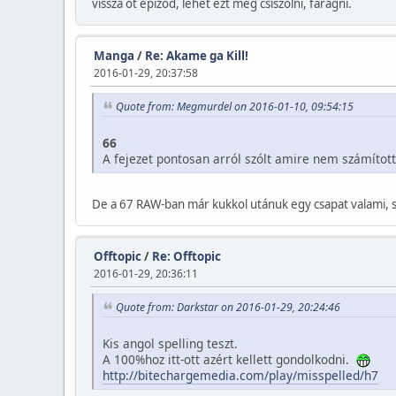
vissza öt epizód, lehet ezt még csiszolni, faragni.
Manga
/
Re: Akame ga Kill!
2016-01-29, 20:37:58
Quote from: Megmurdel on 2016-01-10, 09:54:15
66
A fejezet pontosan arról szólt amire nem számíto
De a 67 RAW-ban már kukkol utánuk egy csapat valami,
Offtopic
/
Re: Offtopic
2016-01-29, 20:36:11
Quote from: Darkstar on 2016-01-29, 20:24:46
Kis angol spelling teszt.
A 100%hoz itt-ott azért kellett gondolkodni.
http://bitechargemedia.com/play/misspelled/h7