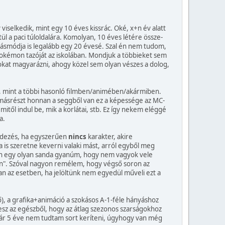
selkedik, mint egy 10 éves kissrác. Oké, x+n év alatt
 a paci túloldalára. Komolyan, 10 éves létére össze-
odásmódja is legalább egy 20 évesé. Szal én nem tudom,
pokémon tazóját az iskolában. Mondjuk a többieket sem
ásokat magyarázni, ahogy közel sem olyan vészes a dolog,
el, mint a többi hasonló filmben/animében/akármiben.
), másrészt honnan a seggből van ez a képessége az MC-
től indul be, mik a korlátai, stb. Ez így nekem eléggé
a.
endezés, ha egyszerűen
nincs
karakter, akire
 is szeretne keverni valaki mást, arról egyből meg
 van egy olyan sanda gyanúm, hogy nem vagyok vele
van". Szóval nagyon remélem, hogy végső soron az
an az esetben, ha jelöltünk nem egyedül műveli ezt a
), a grafika+animáció a szokásos A-1-féle hányáshoz
esz az egészből, hogy az átlag szezonos szarságokhoz
 már 5 éve nem tudtam sort keríteni, úgyhogy van még