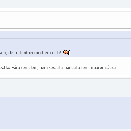
ttam, de rettentően örültem neki!
 szal kurvára remélem, nem készül a mangaka semmi baromságra.