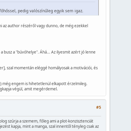
 főhőssel, pedig valószínűleg egyik sem igaz.
ni az author részéről vagy dunno, de még ezekkel
a busz a "búvóhelye". Áhá... Az ilyesmit azért jó lenne
ler], szal momentán eléggé homályosak a motivációi, és
) még engem is hihetetlenül elkapott érzelmileg.
megkapja végül, amit megérdemel.
#5
olog szúrja a szemem, főleg ami a plot-konzisztenciát
jezést kapja, mint a manga, szal innentől tényleg csak az