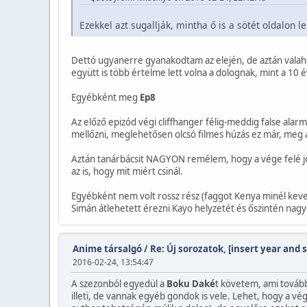
Ezekkel azt sugallják, mintha ő is a sötét oldalon l
Dettó ugyanerre gyanakodtam az elején, de aztán valaho
együtt is több értelme lett volna a dolognak, mint a 10 
Egyébként meg
Ep8
Az előző epizód végi cliffhanger félig-meddig false alarm
mellőzni, meglehetősen olcsó filmes húzás ez már, meg 
Aztán tanárbácsit NAGYON remélem, hogy a vége felé jobb
az is, hogy mit miért csinál.
Egyébként nem volt rossz rész (faggot Kenya minél keves
Simán átlehetett érezni Kayo helyzetét és őszintén nag
Anime társalgó
/
Re: Új sorozatok, [insert year and 
2016-02-24, 13:54:47
A szezonból egyedül a
Boku Daké
t követem, ami tovább
illeti, de vannak egyéb gondok is vele. Lehet, hogy a vég