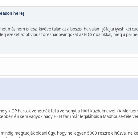
season here]
het más nem is lesz, kivéve talán az a boszis, ha valami jófajta iyashikei c
 főleg ezeket az obvious foreshadowingokat az EDGY dalokkal, meg a párb
yik OP harcok vehetnék fel a versenyt a H×H küzdelmeivel. (A Meruem vs
sebben én sem vagyok nagy H×H fan (már legalábbis a Madhouse-féle ver
mindig megtudják oldani úgy, hogy ne legyen 5000 részre elhúzva, ne kel