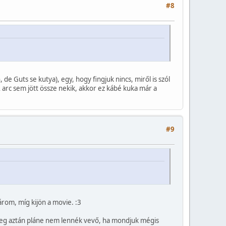
#8
e Guts se kutya), egy, hogy fingjuk nincs, miről is szól
 arc sem jött össze nekik, akkor ez kábé kuka már a
#9
árom, míg kijön a movie. :3
a meg aztán pláne nem lennék vevő, ha mondjuk mégis