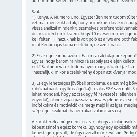
author tehetségén múlik a dolog), de egyelőre ezeket 
Szal:
1) Kenya. A Numero Uno. Egyszerűen nem tudom túltenni 
ezt már megszokhattuk, hogy animékben kissé máshogy me
vissza analizál mindenkit, személyes preferenciái vanna
de arra azért emlékszem, hogy 10 évesen mi még igencsa
kell félteni, Hinazukinak is volt pölö ez a "we are both
mint Kenőmájas koma esetében, de azért nah...
2) Ez az egész időutazósdi. Ez a mi a rák tulajdonképp
Egy az, hogy baromira nincs rá szabály (az elején kellet
nek? Szal nem várok tudományos magyarázatot (az Isten m
"használjuk, mikor a cselekmény éppen azt kívánja" móds
3) Ez egy lehetséges jövőbeli probléma, de ezt még bőv
ráhúzhatnánk a gyilkosságo(ka)t, csakis EGY szereplő. S
lehet mondani, hogy ez csak egy félrevezetés, ellenben
egyedül), akinek vígan passzív az összes jelenete a cs
indítékokra és motivációkra megy majd ki az igazi megle
szépséges szakmát, hanem akad valami társa is).
A karakterek amúgy nem rosszak, ahogy a dialógusok is 
képest szintén egész korrekt, úgyhogy egy épkézláb máso
képest igen, jó volt, de úgy overall már kevésbé. Pedi