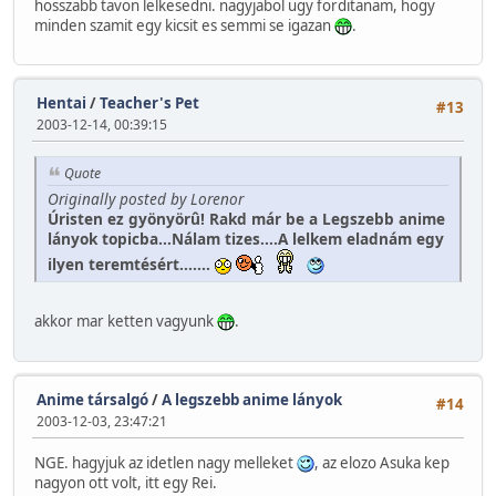
hosszabb tavon lelkesedni. nagyjabol ugy forditanam, hogy
minden szamit egy kicsit es semmi se igazan
.
Hentai
/
Teacher's Pet
#13
2003-12-14, 00:39:15
Quote
Originally posted by Lorenor
Úristen ez gyönyörû! Rakd már be a Legszebb anime
lányok topicba...Nálam tizes....A lelkem eladnám egy
ilyen teremtésért.......
akkor mar ketten vagyunk
.
Anime társalgó
/
A legszebb anime lányok
#14
2003-12-03, 23:47:21
NGE. hagyjuk az idetlen nagy melleket
, az elozo Asuka kep
nagyon ott volt, itt egy Rei.