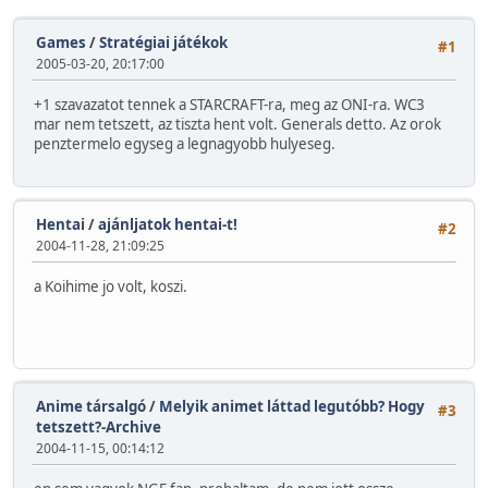
Games
/
Stratégiai játékok
#1
2005-03-20, 20:17:00
+1 szavazatot tennek a STARCRAFT-ra, meg az ONI-ra. WC3
mar nem tetszett, az tiszta hent volt. Generals detto. Az orok
penztermelo egyseg a legnagyobb hulyeseg.
Hentai
/
ajánljatok hentai-t!
#2
2004-11-28, 21:09:25
a Koihime jo volt, koszi.
Anime társalgó
/
Melyik animet láttad legutóbb? Hogy
#3
tetszett?-Archive
2004-11-15, 00:14:12