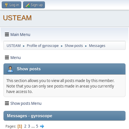
Log in
Sign up
USTEAM
Main Menu
USTEAM
Profile of gyroscope
Show posts
Messages
►
►
►
Menu
Show posts
This section allows you to view all posts made by this member.
Note that you can only see posts made in areas you currently
have access to.
Show posts Menu
Messages - gyroscope
2
3
...
5
Pages
1