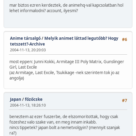
mar biztos ezren kerdeztek, de animehq-val kapcsolatban hol
lehet informalodni? account, ilyesmi?
Anime társalgó
/
Melyik animet láttad legutóbb? Hogy
#6
tetszett?-Archive
2004-11-13, 20:20:03
most eppen: Junni Kokki, Armitage III Poly Matrix, Gunslinger
Girl, Last Excile
(az Armitage, Last Excile, Tsukikage -nek szerintem tok jo az
angolja)
Japan
/
főzőcske
#7
2004-11-13, 18:26:10
beneztem az ezer fuszerbe, de elszomoritottak, hogy csak
fozeshez valo szake van, en meg innam inkabb.
nincs tippetek? japan bolt a nemetvolgyin? (mennyit szanjak
ra?)