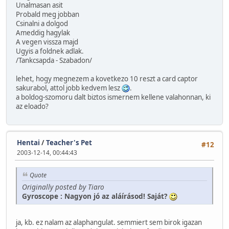
Unalmasan asit
Probald meg jobban
Csinalni a dolgod
Ameddig hagylak
A vegen vissza majd
Ugyis a foldnek adlak.
/Tankcsapda - Szabadon/
lehet, hogy megnezem a kovetkezo 10 reszt a card captor
sakurabol, attol jobb kedvem lesz
.
a boldog-szomoru dalt biztos ismernem kellene valahonnan, ki
az eloado?
Hentai
/
Teacher's Pet
#12
2003-12-14, 00:44:43
Quote
Originally posted by Tiaro
Gyroscope : Nagyon jó az aláírásod! Saját?
ja, kb. ez nalam az alaphangulat. semmiert sem birok igazan