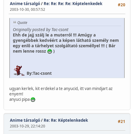
Anime társalgó
/
Re: Re: Re: Re: Képtelenkedek
#20
2003-10-30, 00:57:52
Quote
Originally posted by Tac-csont
Ehh de jajj szálj le a muterról !!! Amúgy a
gyengébbek kedvéért a képen látható személy nem
egy enlõ a tárhelyet szolgáltató személlyel !!! ( Bár
nem lenne rossz
)
By:Tac-csont
ugyan kerlek, kit erdekel a te anyucid, itt van mindjart az
enyem!
anyuci pipa
Anime társalgó
/
Re: Re: Képtelenkedek
#21
2003-10-29, 22:14:20