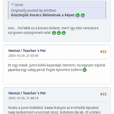
Quote
Originally posted by phr0zen
Köszönjük Kovács Bélánénak a képet.
ooo... hol lakik ez a kovacs belane, mert igy elso ranezesre
surgosen osszejonnek vele!
Hentai
/
Teacher's Pet
#22
2003-10-29, 21:55:56
itt egy masik. junni kokki kepeslap! istenem, ha egyszer eljutok
japanba egy valag penzt fogok ilyesmire kolteni
.
Hentai
/
Teacher's Pet
#23
2003-10-29, 21:48:19
Youko a Junni Kokkibol. kawai leanyzo az erettebb tipusbol.
nagy kedvencem a sorozat szvsz. kotelezo darab. itt a teljes