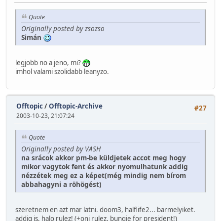
Quote
Originally posted by zsozso
Simán
legjobb no a jeno, mi?
imhol valami szolidabb leanyzo.
Offtopic
/
Offtopic-Archive
#27
2003-10-23, 21:07:24
Quote
Originally posted by VASH
na srácok akkor pm-be küldjetek accot meg hogy
mikor vagytok fent és akkor nyomulhatunk addig
nézzétek meg ez a képet(még mindig nem bírom
abbahagyni a röhögést)
szeretnem en azt mar latni. doom3, halflife2... barmelyiket.
addig is, halo rulez! (+oni rulez. bungie for president!)