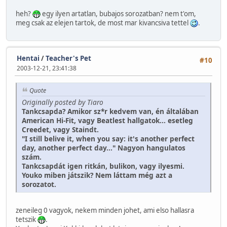
heh?
egy ilyen artatlan, bubajos sorozatban? nem t'om,
meg csak az elejen tartok, de most mar kivancsiva tettel
.
Hentai
/
Teacher's Pet
#10
2003-12-21, 23:41:38
Quote
Originally posted by Tiaro
Tankcsapda? Amikor sz*r kedvem van, én általában
American Hi-Fit, vagy Beatlest hallgatok... esetleg
Creedet, vagy Staindt.
"I still belive it, when you say: it's another perfect
day, another perfect day..." Nagyon hangulatos
szám.
Tankcsapdát igen ritkán, bulikon, vagy ilyesmi.
Youko miben játszik? Nem láttam még azt a
sorozatot.
zeneileg 0 vagyok, nekem minden johet, ami elso hallasra
tetszik
.