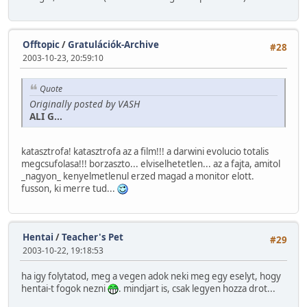
Offtopic
/
Gratulációk-Archive
#28
2003-10-23, 20:59:10
Quote
Originally posted by VASH
ALI G...
katasztrofa! katasztrofa az a film!!! a darwini evolucio totalis
megcsufolasa!!! borzaszto... elviselhetetlen... az a fajta, amitol
_nagyon_ kenyelmetlenul erzed magad a monitor elott.
fusson, ki merre tud...
Hentai
/
Teacher's Pet
#29
2003-10-22, 19:18:53
ha igy folytatod, meg a vegen adok neki meg egy eselyt, hogy
hentai-t fogok nezni
. mindjart is, csak legyen hozza drot...