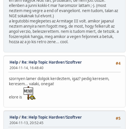
en sem vagyok NGE fan, probaltam, de nem jott ossze.
ellenben a junni kokki-t mar haromszor lattam ;-). (most
neztem meg vegre a end of evangeliont. nem tudom, talan az
NGE sokaknak tul elvont.)
a legutobbi meglepetes az Armitage III volt. amikor japanul
neztem annyira nem fogott meg, de most, hogy felkerult az
angol verzio, beleszerettem. nem is tudom miert, de tetszik. a
foszereplok hangja, meg amikor a vegen feljonnek a betuk,
hozza az a jo kis retro zene... cool.
Help
/
Re: Help Topic Hardver/Szoftver
#4
2004-11-14, 16:48:40
szornyen lamer dolgok kerdeztem, igaz? pedig keresem,
keresem... valaki, onegai!
elore is
Help
/
Re: Help Topic Hardver/Szoftver
#5
2004-11-13, 20:52:45