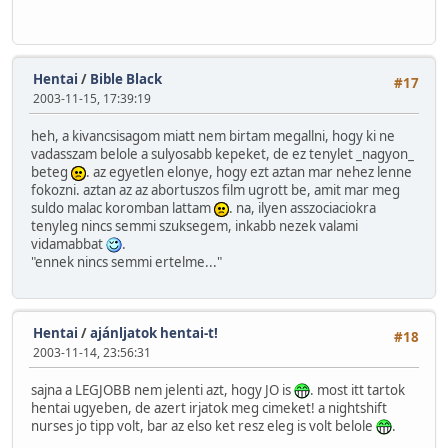
Hentai
/
Bible Black
#17
2003-11-15, 17:39:19
heh, a kivancsisagom miatt nem birtam megallni, hogy ki ne
vadasszam belole a sulyosabb kepeket, de ez tenylet _nagyon_
beteg
. az egyetlen elonye, hogy ezt aztan mar nehez lenne
fokozni. aztan az az abortuszos film ugrott be, amit mar meg
suldo malac koromban lattam
. na, ilyen asszociaciokra
tenyleg nincs semmi szuksegem, inkabb nezek valami
vidamabbat
.
"ennek nincs semmi ertelme..."
Hentai
/
ajánljatok hentai-t!
#18
2003-11-14, 23:56:31
sajna a LEGJOBB nem jelenti azt, hogy JO is
. most itt tartok
hentai ugyeben, de azert irjatok meg cimeket! a nightshift
nurses jo tipp volt, bar az elso ket resz eleg is volt belole
.