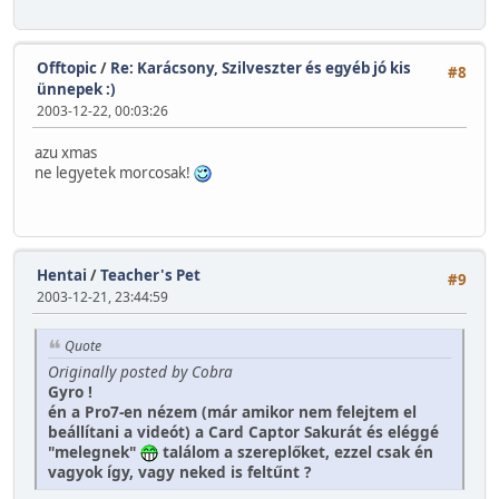
Offtopic
/
Re: Karácsony, Szilveszter és egyéb jó kis
#8
ünnepek :)
2003-12-22, 00:03:26
azu xmas
ne legyetek morcosak!
Hentai
/
Teacher's Pet
#9
2003-12-21, 23:44:59
Quote
Originally posted by Cobra
Gyro !
én a Pro7-en nézem (már amikor nem felejtem el
beállítani a videót) a Card Captor Sakurát és eléggé
"melegnek"
találom a szereplőket, ezzel csak én
vagyok így, vagy neked is feltűnt ?