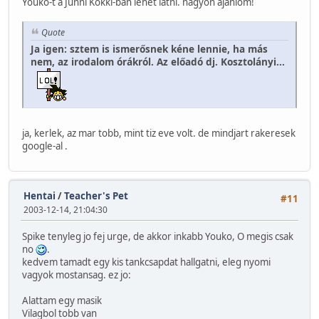
Youko-t a Junni Kokki-ban lehet latni. nagyon ajanlom!
Quote
Ja igen: sztem is ismerősnek kéne lennie, ha más
nem, az irodalom órákról. Az előadó dj. Kosztolányi...
ja, kerlek, az mar tobb, mint tiz eve volt. de mindjart rakeresek
google-al
.
Hentai
/
Teacher's Pet
#11
2003-12-14, 21:04:30
Spike tenyleg jo fej urge, de akkor inkabb Youko, O megis csak
no
.
kedvem tamadt egy kis tankcsapdat hallgatni, eleg nyomi
vagyok mostansag. ez jo:
Alattam egy masik
Vilagbol tobb van