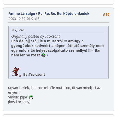
Anime társalgó
/
Re: Re: Re: Re: Képtelenkedek
#19
2003-10-30, 01:01:18
Quote
Originally posted by Tac-csont
Ehh de jajj szálj le a muterról !!! Amúgy a
gyengébbek kedvéért a képen látható személy nem
egy enlõ a tárhelyet szolgáltató személlyel !!! ( Bár
nem lenne rossz
)
By:Tac-csont
ugyan kerlek, kit erdekel a Te muterod, itt van mindjart az
enyem!
"anyuci pipa"
(koszi ornagy)