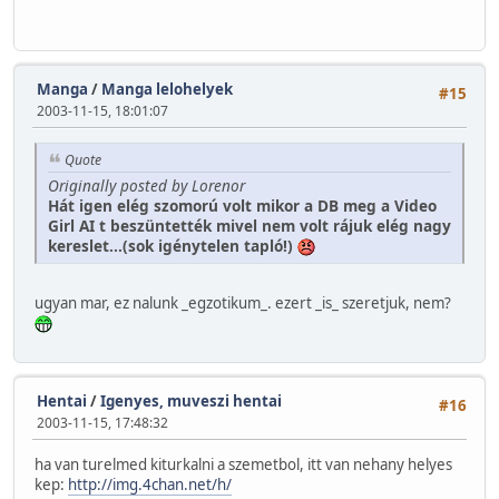
Manga
/
Manga lelohelyek
#15
2003-11-15, 18:01:07
Quote
Originally posted by Lorenor
Hát igen elég szomorú volt mikor a DB meg a Video
Girl AI t beszüntették mivel nem volt rájuk elég nagy
kereslet...(sok igénytelen tapló!)
ugyan mar, ez nalunk _egzotikum_. ezert _is_ szeretjuk, nem?
Hentai
/
Igenyes, muveszi hentai
#16
2003-11-15, 17:48:32
ha van turelmed kiturkalni a szemetbol, itt van nehany helyes
kep:
http://img.4chan.net/h/