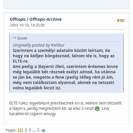
Offtopic
/
Offtopic-Archive
#30
2003-10-10, 14:25:06
Quote
Originally posted by Kalibur
Szerintem a személyi adataim között leírtam, de
hogy ne kelljen böngészned, leírom ide is, hogy az
ELTE-re.
Ami pedig a Slayerst illeti, szerintem érdemes lenne
még legalább két résznek esélyt adnod, ha utánna
se jön be, megette a fene (pedig télleg rém jó ám,
még nem találkoztam olyannal, akinek ne tetszett
volna legalább kicsit is).
ELTE rulez. egyebkent jelentkeznek en is, nekem sem tetszett
a Slayers, pedig megneztem kb. az elso 3 reszt
. Lina
karakteret csipem amugy.
2
3
...
5
Pages
1