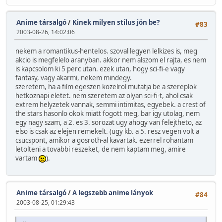
Anime társalgó
/
Kinek milyen stílus jön be?
#83
2003-08-26, 14:02:06
nekem a romantikus-hentelos. szoval legyen lelkizes is, meg
akcio is megfelelo aranyban. akkor nem alszom el rajta, es nem
is kapcsolom ki 5 perc utan. ezek utan, hogy sci-fi-e vagy
fantasy, vagy akarmi, nekem mindegy.
szeretem, ha a film egeszen kozelrol mutatja be a szereplok
hetkoznapi eletet. nem szeretem az olyan sci-fi-t, ahol csak
extrem helyzetek vannak, semmi intimitas, egyebek. a crest of
the stars hasonlo okok miatt fogott meg, bar igy utolag, nem
egy nagy szam, a 2. es 3. sorozat ugy ahogy van felejtheto, az
elso is csak az elejen remekelt. (ugy kb. a 5. resz vegen volt a
csucspont, amikor a gosroth-al kavartak. ezerrel rohantam
letolteni a tovabbi reszeket, de nem kaptam meg, amire
vartam
).
Anime társalgó
/
A legszebb anime lányok
#84
2003-08-25, 01:29:43