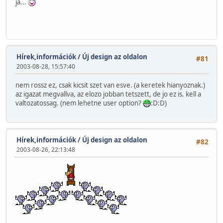
ja...
Hírek,információk
/
Új design az oldalon
#81
2003-08-28, 15:57:40
nem rossz ez, csak kicsit szet van esve. (a keretek hianyoznak.)
az igazat megvallva, az elozo jobban tetszett, de jo ez is. kell a
valtozatossag. (nem lehetne user option?
:D:D)
Hírek,információk
/
Új design az oldalon
#82
2003-08-26, 22:13:48