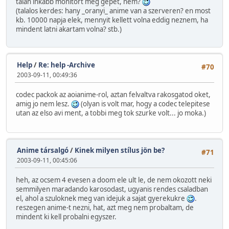
talan inkabb monitort meg gepet, nem?
(talalos kerdes: hany _oranyi_ anime van a szerveren? en most
kb. 10000 napja elek, mennyit kellett volna eddig neznem, ha
mindent latni akartam volna? stb.)
Help
/
Re: help -Archive
#70
2003-09-11, 00:49:36
codec packok az aoianime-rol, aztan felvaltva rakosgatod oket,
amig jo nem lesz.
(olyan is volt mar, hogy a codec telepitese
utan az elso avi ment, a tobbi meg tok szurke volt... jo moka.)
Anime társalgó
/
Kinek milyen stílus jön be?
#71
2003-09-11, 00:45:06
heh, az ocsem 4 evesen a doom ele ult le, de nem okozott neki
semmilyen maradando karosodast, ugyanis rendes csaladban
el, ahol a szuloknek meg van idejuk a sajat gyerekukre
.
reszegen anime-t nezni, hat, azt meg nem probaltam, de
mindent ki kell probalni egyszer.