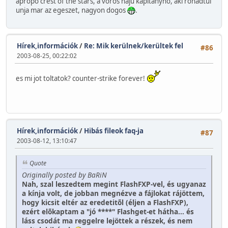
apropo crest of the stars, a voros haju kapitanyno, aki rohadtul
unja mar az egeszet, nagyon dogos
.
Hírek,információk
/
Re: Mik kerülnek/kerültek fel
#86
2003-08-25, 00:22:02
es mi jot toltatok? counter-strike forever!
Hírek,információk
/
Hibás fileok faq-ja
#87
2003-08-12, 13:10:47
Quote
Originally posted by BaRiN
Nah, szal leszedtem megint FlashFXP-vel, és ugyanaz
a kínja volt, de jobban megnézve a fájlokat rájöttem,
hogy kicsit eltér az eredetitõl (éljen a FlashFXP),
ezért elõkaptam a "jó ****" Flashget-et hátha... és
láss csodát ma reggelre lejöttek a részek, és nem