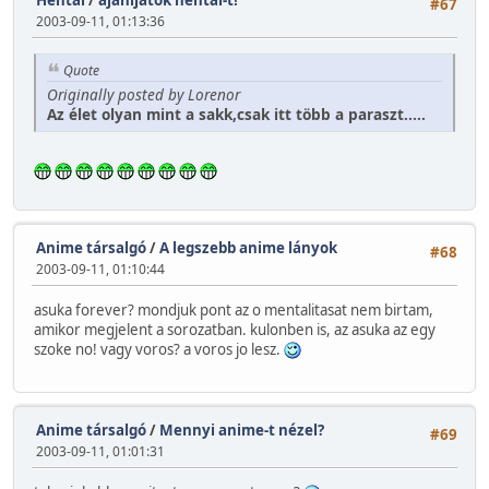
Hentai
/
ajánljatok hentai-t!
#67
2003-09-11, 01:13:36
Quote
Originally posted by Lorenor
Az élet olyan mint a sakk,csak itt több a paraszt.....
Anime társalgó
/
A legszebb anime lányok
#68
2003-09-11, 01:10:44
asuka forever? mondjuk pont az o mentalitasat nem birtam,
amikor megjelent a sorozatban. kulonben is, az asuka az egy
szoke no! vagy voros? a voros jo lesz.
Anime társalgó
/
Mennyi anime-t nézel?
#69
2003-09-11, 01:01:31