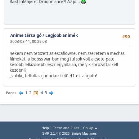
RaistlinMajere: Dragonlance?! Az jo...
Anime társalgó
/
Legjobb animék
#90
2003-08-11, 00:29:08
nekem nem tetszett az escaflowne, nem szeretem a mechas
filmeket, a lodoss war-ban meg tul sok volt a csete-pate.
kesobb lelkizosebb lesz? egyaltalan, melyik sorozattal kell
kezdeni?
_valaki_ feltolta a junni kokki 40-41-et. arigato!
1
2
4
5
Pages
3
|
|
Help
Terms and Rules
Go Up ▲
,
SMF 2.1.4 © 2023
Simple Machines