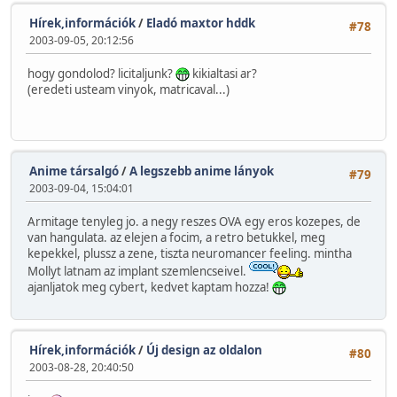
Hírek,információk
/
Eladó maxtor hddk
#78
2003-09-05, 20:12:56
hogy gondolod? licitaljunk?
kikialtasi ar?
(eredeti usteam vinyok, matricaval...)
Anime társalgó
/
A legszebb anime lányok
#79
2003-09-04, 15:04:01
Armitage tenyleg jo. a negy reszes OVA egy eros kozepes, de
van hangulata. az elejen a focim, a retro betukkel, meg
kepekkel, plussz a zene, tiszta neuromancer feeling. mintha
Mollyt latnam az implant szemlencseivel.
ajanljatok meg cybert, kedvet kaptam hozza!
Hírek,információk
/
Új design az oldalon
#80
2003-08-28, 20:40:50