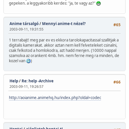
gepeken. a leggyakoribb kerdes: "ja, te vagy az?"
Anime társalgó
/
Mennyi anime-t nézel?
#65
2003-09-11, 19:31:55
1 terrabajt! meg par ev es ekkora tarolokapacitassal szallitjak a
digitalis kamerakat. akkor aztan nem kell felveteleket csinalni,
csak felkotod a homlokodra, azt hadd menjen. (10000 nappal
szamolva az orankent 4mb. hm. nem ferne meg ra minden, de
kozel van
)
Help
/
Re: help -Archive
#66
2003-09-11, 19:26:57
http://aoianime.animehq.hu/index.php?oldal=codec