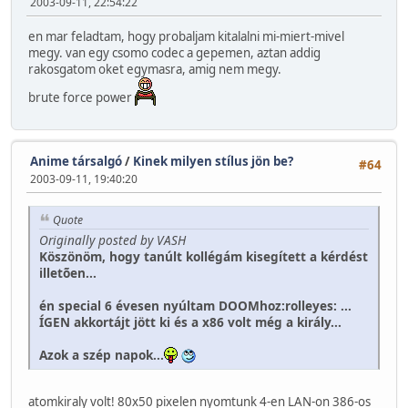
2003-09-11, 22:54:22
en mar feladtam, hogy probaljam kitalalni mi-miert-mivel
megy. van egy csomo codec a gepemen, aztan addig
rakosgatom oket egymasra, amig nem megy.
brute force power
Anime társalgó
/
Kinek milyen stílus jön be?
#64
2003-09-11, 19:40:20
Quote
Originally posted by VASH
Köszönöm, hogy tanúlt kollégám kisegített a kérdést
illetõen...
én special 6 évesen nyúltam DOOMhoz:rolleyes: ...
ÍGEN akkortájt jött ki és a x86 volt még a király...
Azok a szép napok...
atomkiraly volt! 80x50 pixelen nyomtunk 4-en LAN-on 386-os