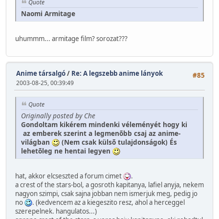
Quote
Naomi Armitage
uhummm... armitage film? sorozat???
Anime társalgó
/
Re: A legszebb anime lányok
#85
2003-08-25, 00:39:49
Quote
Originally posted by Che
Gondoltam kikérem mindenki véleményét hogy ki
az emberek szerint a legmenõbb csaj az anime-
világban
(Nem csak külsõ tulajdonságok) És
lehetõleg ne hentai legyen
hat, akkor elcseszted a forum cimet
.
a crest of the stars-bol, a gosroth kapitanya, lafiel anyja, nekem
nagyon szimpi, csak sajna jobban nem ismerjuk meg, pedig jo
no
. (kedvencem az a kiegeszito resz, ahol a herceggel
szerepelnek. hangulatos...)