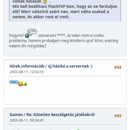
voltak hibásak
.
Mit kell beállítani FlashFXP-ben, hogy ez ne forduljon
elõ? Mert valszínû azért van, mert néha szakad a
netem, és akkor ront el vmit.
hogymi?
szoval ami ****, az talan nem is codec
problema, hanem probaljam meg letolteni ujra? khm, esetleg
valami sfv megoldas?
Hírek,információk
/
új házikó a servernek :)
#88
2003-08-11, 12:02:55
Games
/
Re: Kötetlen beszélgetés játékokról
#89
2003-08-11, 00:34:45