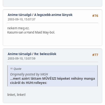
Anime társalgó
/
A legszebb anime lányok
#76
2003-09-10, 15:07:37
nekem meg ez.
Kasumi-san a Hand Maid May-bol.
Anime társalgó
/
Re: beleszólok
#77
2003-09-10, 13:07:59
Quote
Originally posted by VASH
...mert azért láttam MÛVÉSZI képeket néhány manga
cicáról és HUH:rolleyes:
linket, linket!