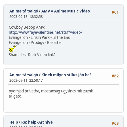
Anime társalgó
/
AMV = Anime Music Video
#61
2003-09-13, 18:32:58
Cowboy Bebop AMV:
http://www.fayevalentine.net/stuff/video/
Evangelion - Linkin Park - In the End
Evangelion - Prodigy - Breathe
Shameless Rock Video link?
Anime társalgó
/
Kinek milyen stílus jön be?
#62
2003-09-11, 22:58:17
nyomjad privatba, mostansag ugysincs mit zuzni!
arigato.
Help
/
Re: help -Archive
#63