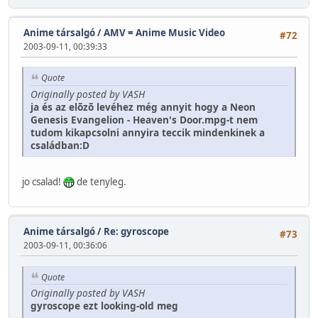
Anime társalgó
/
AMV = Anime Music Video
#72
2003-09-11, 00:39:33
Quote
Originally posted by VASH
ja és az elõzõ levéhez még annyit hogy a Neon
Genesis Evangelion - Heaven's Door.mpg-t nem
tudom kikapcsolni annyira teccik mindenkinek a
családban:D
jo csalad!
de tenyleg.
Anime társalgó
/
Re: gyroscope
#73
2003-09-11, 00:36:06
Quote
Originally posted by VASH
gyroscope ezt looking-old meg