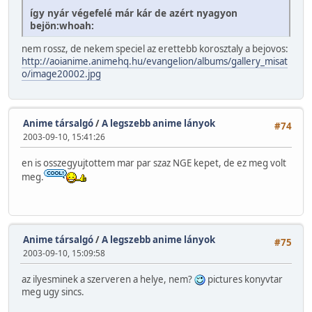
így nyár végefelé már kár de azért nyagyon
bejön:whoah:
nem rossz, de nekem speciel az erettebb korosztaly a bejovos:
http://aoianime.animehq.hu/evangelion/albums/gallery_misat
o/image20002.jpg
Anime társalgó
/
A legszebb anime lányok
#74
2003-09-10, 15:41:26
en is osszegyujtottem mar par szaz NGE kepet, de ez meg volt
meg.
Anime társalgó
/
A legszebb anime lányok
#75
2003-09-10, 15:09:58
az ilyesminek a szerveren a helye, nem?
pictures konyvtar
meg ugy sincs.