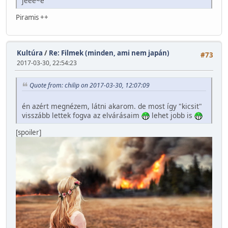
jeee~e
Piramis ++
Kultúra
/
Re: Filmek (minden, ami nem japán)
#73
2017-03-30, 22:54:23
Quote from: chilip on 2017-03-30, 12:07:09
én azért megnézem, látni akarom. de most így "kicsit"
visszább lettek fogva az elvárásaim
lehet jobb is
[spoiler]