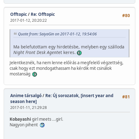
Offtopic
/
Re: Offtopic
#80
2017-01-12, 20:20:22
Quote from: SaiyaGin on 2017-01-12, 19:54:06
Ma belefutottam egy hirdetésbe, melyben egy szálloda
Night Front Desk Agent
et keres.
Jelentkeznék, ha nem lenne előírás a megfelelő végzettség,
csak hogy ezt mondogathassam ha kérdik mit csinálok
mostanság
Anime társalgó
/
Re: Új sorozatok, [insert year and
#81
season here]
2017-01-11, 21:29:28
Kobayashi
girl meets ...girl.
Nagyon pihent