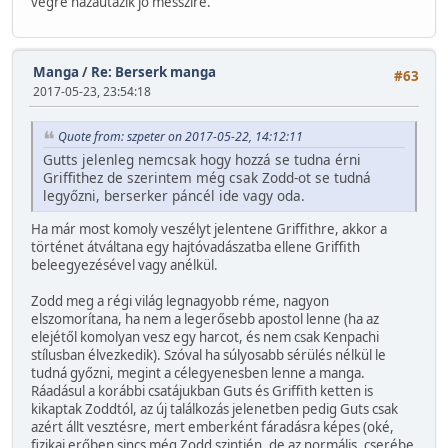
végre hazautazik jó messzire.
Manga
/
Re: Berserk manga
#63
2017-05-23, 23:54:18
Quote from: szpeter on 2017-05-22, 14:12:11
Gutts jelenleg nemcsak hogy hozzá se tudna érni
Griffithez de szerintem még csak Zodd-ot se tudná
legyőzni, berserker páncél ide vagy oda.
Ha már most komoly veszélyt jelentene Griffithre, akkor a
történet átváltana egy hajtóvadászatba ellene Griffith
beleegyezésével vagy anélkül.
Zodd meg a régi világ legnagyobb réme, nagyon
elszomorítana, ha nem a legerősebb apostol lenne (ha az
elejétől komolyan vesz egy harcot, és nem csak Kenpachi
stílusban élvezkedik). Szóval ha súlyosabb sérülés nélkül le
tudná győzni, megint a célegyenesben lenne a manga.
Ráadásul a korábbi csatájukban Guts és Griffith ketten is
kikaptak Zoddtól, az új találkozás jelenetben pedig Guts csak
azért állt vesztésre, mert emberként fáradásra képes (oké,
fizikai erőben sincs még Zodd szintjén, de az normális, cserébe