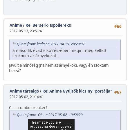
Anime
/
Re: Berserk (!spoilerek!)
#66
2017-05-13, 23:51:41
Quote from: kada on 2017-04-15, 20:29:07
a második évad első részében megint meg kellett
szoknom az árnyékokat...
Javult a minőség (na nem az árnyékok), vagy én szoktam
hozzá?
Anime társalgó
/
Re: Anime Gyűjtők kicsiny "portálja"
#67
2017-05-02, 21:14:41
C-c-c-combo breaker!
Quote from: -OJ- on 2017-05-02, 19:58:29