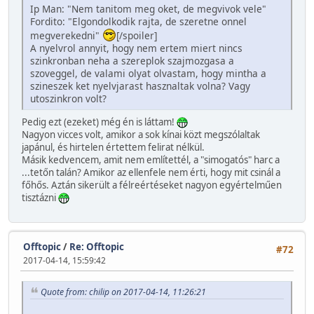
Ip Man: "Nem tanitom meg oket, de megvivok vele"
Fordito: "Elgondolkodik rajta, de szeretne onnel
megverekedni"
[/spoiler]
A nyelvrol annyit, hogy nem ertem miert nincs
szinkronban neha a szereplok szajmozgasa a
szoveggel, de valami olyat olvastam, hogy mintha a
szineszek ket nyelvjarast hasznaltak volna? Vagy
utoszinkron volt?
Pedig ezt (ezeket) még én is láttam!
Nagyon vicces volt, amikor a sok kínai közt megszólaltak
japánul, és hirtelen értettem felirat nélkül.
Másik kedvencem, amit nem említettél, a "simogatós" harc a
...tetőn talán? Amikor az ellenfele nem érti, hogy mit csinál a
főhős. Aztán sikerült a félreértéseket nagyon egyértelműen
tisztázni
Offtopic
/
Re: Offtopic
#72
2017-04-14, 15:59:42
Quote from: chilip on 2017-04-14, 11:26:21