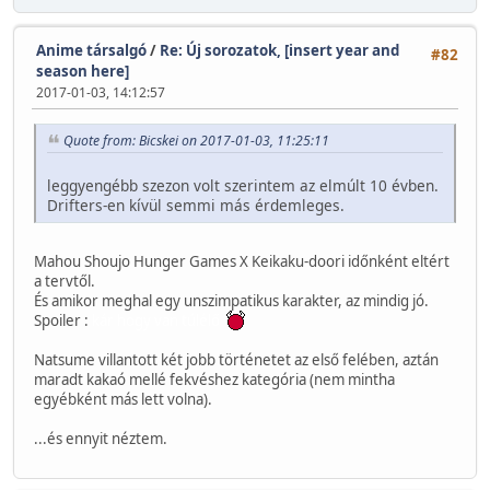
Anime társalgó
/
Re: Új sorozatok, [insert year and
#82
season here]
2017-01-03, 14:12:57
Quote from: Bicskei on 2017-01-03, 11:25:11
leggyengébb szezon volt szerintem az elmúlt 10 évben.
Drifters-en kívül semmi más érdemleges.
Mahou Shoujo Hunger Games X Keikaku-doori időnként eltért
a tervtől.
És amikor meghal egy unszimpatikus karakter, az mindig jó.
Spoiler :
kár hogy van túlélő
Natsume villantott két jobb történetet az első felében, aztán
maradt kakaó mellé fekvéshez kategória (nem mintha
egyébként más lett volna).
...és ennyit néztem.