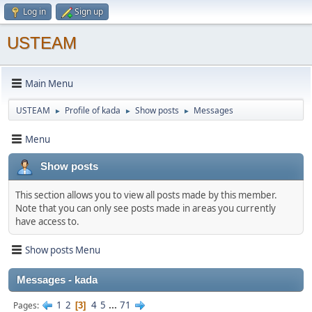
Log in
Sign up
USTEAM
Main Menu
USTEAM
Profile of kada
Show posts
Messages
►
►
►
Menu
Show posts
This section allows you to view all posts made by this member.
Note that you can only see posts made in areas you currently
have access to.
Show posts Menu
Messages - kada
1
2
4
5
...
71
Pages
3