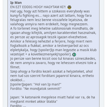
Ip Man
EN EZT EDDIG HOGY HAGYTAM KI?!
Hat ugy, hogy azt hittem a szokasos everybody was
kung-fu fighting es... najo azert azt lattam, hogy fara
felugralas nem lesz benne visszafele lejatszva, de
valahogy annyira nem erdekelt, hogy megnezzem.
A fo tortenet meg lehetne sablonosnak mondhato, de
igazan ahogy kifejtik, amilyen karaktereket hasznalnak,
es persze az aprosagok teszik igazan elvezhetove.
Amikor a feleseg neheztel a ferjere, hogy miert nem
foglalkozik a fiukkal, amikor a testverparbol az ocs
elpletykalja, hogy [spoiler]Ip man legyozte a masik klub
vezetojet + a kovetkezmenyek[/spoiler].
Jo persze van benne kicsit ooo tul kinaias szineszkedes,
de nem annyira zavaro, hogy ne lehessen elvezni tole a
filmet.
Szep ahogy a fordito kezeli azokat a helyzeteket, ahol
nem tud szo szerint forditani japanrol kinaira, ertheto
okokbol...
[spoiler]Japan: "Hol van Ip man?"
Fordito: "Ne mondjatok semmit!"
Japan: "A katonaink megolese miatt halal var ra, de ha
megtanit minket akkor blabla"
Fordito: ...