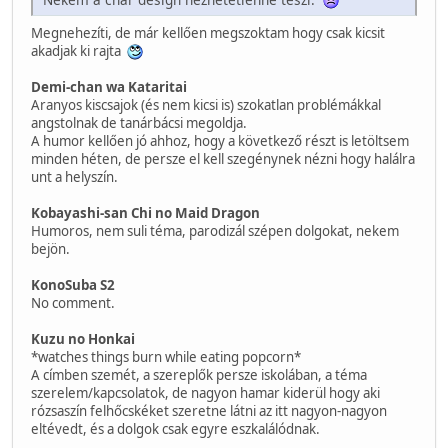
Megnehezíti, de már kellően megszoktam hogy csak kicsit
akadjak ki rajta
Demi-chan wa Kataritai
Aranyos kiscsajok (és nem kicsi is) szokatlan problémákkal
angstolnak de tanárbácsi megoldja.
A humor kellően jó ahhoz, hogy a következő részt is letöltsem
minden héten, de persze el kell szegénynek nézni hogy halálra
unt a helyszín.
Kobayashi-san Chi no Maid Dragon
Humoros, nem suli téma, parodizál szépen dolgokat, nekem
bejön.
KonoSuba S2
No comment.
Kuzu no Honkai
*watches things burn while eating popcorn*
A címben szemét, a szereplők persze iskolában, a téma
szerelem/kapcsolatok, de nagyon hamar kiderül hogy aki
rózsaszín felhőcskéket szeretne látni az itt nagyon-nagyon
eltévedt, és a dolgok csak egyre eszkalálódnak.