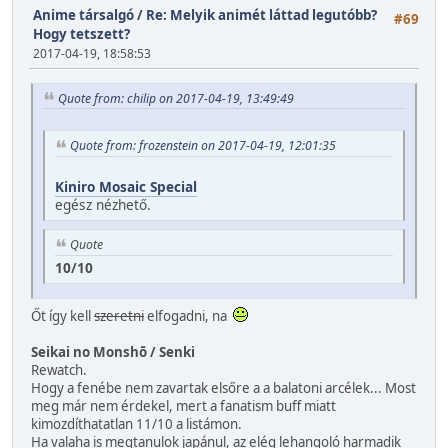
Anime társalgó
/
Re: Melyik animét láttad legutóbb?
#69
Hogy tetszett?
2017-04-19, 18:58:53
Quote from: chilip on 2017-04-19, 13:49:49
Quote from: frozenstein on 2017-04-19, 12:01:35
Kiniro Mosaic Special
egész nézhető.
Quote
10/10
Őt így kell
szeretni
elfogadni, na
Seikai no Monshō / Senki
Rewatch.
Hogy a fenébe nem zavartak elsőre a a balatoni arcélek... Most
meg már nem érdekel, mert a fanatism buff miatt
kimozdíthatatlan 11/10 a listámon.
Ha valaha is megtanulok japánul, az elég lehangoló harmadik