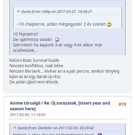
Quote from: chilip on 2017-03-07, 14:36:21
~10 chapterre, aztán mégegyszer 2 év szünet
10 fejezetre?
De optimista valaki!
Szerintem ha kapunk 3-at vagy 4-et akkor már
örülhetünk...
KaDa's Basic Survival Guide
Nincsen konfliktus, csak béke.
Nincsen Berserk... kivéve arra a pár percre, amikor tényleg
kijön az az egy darab új rész.
De aztán újból nem létezik.
Anime társalgó
/
Re: Új sorozatok, [insert year and
#78
season here]
2017-02-05, 11:14:55
Quote from: Darkstar on 2017-02-05, 00:20:42
Nekem a char design nézhetetlenné teszi.