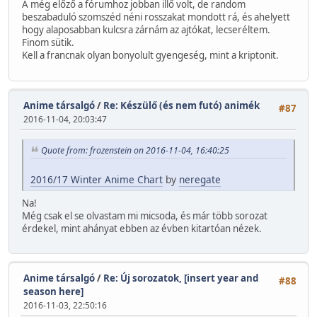
A még előző a fórumhoz jobban illő volt, de random
beszabaduló szomszéd néni rosszakat mondott rá, és ahelyett
hogy alaposabban kulcsra zárnám az ajtókat, lecseréltem.
Finom sütik.
Kell a francnak olyan bonyolult gyengeség, mint a kriptonit.
Anime társalgó
/
Re: Készülő (és nem futó) animék
#87
2016-11-04, 20:03:47
Quote from: frozenstein on 2016-11-04, 16:40:25
2016/17 Winter Anime Chart
by
neregate
Na!
Még csak el se olvastam mi micsoda, és már több sorozat
érdekel, mint ahányat ebben az évben kitartóan nézek.
Anime társalgó
/
Re: Új sorozatok, [insert year and
#88
season here]
2016-11-03, 22:50:16