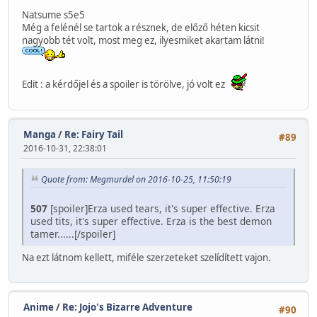
Natsume s5e5
Még a felénél se tartok a résznek, de előző héten kicsit
nagyobb tét volt, most meg ez, ilyesmiket akartam látni!
Edit : a kérdőjel és a spoiler is törölve, jó volt ez
Manga
/
Re: Fairy Tail
#89
2016-10-31, 22:38:01
Quote from: Megmurdel on 2016-10-25, 11:50:19
507
[spoiler]Erza used tears, it's super effective. Erza
used tits, it's super effective. Erza is the best demon
tamer......[/spoiler]
Na ezt látnom kellett, miféle szerzeteket szelídített vajon.
Anime
/
Re: Jojo's Bizarre Adventure
#90