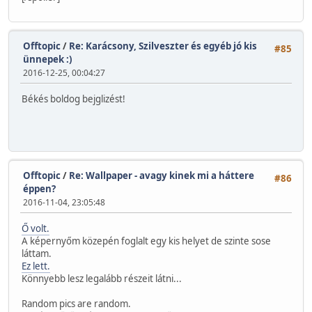
Offtopic
/
Re: Karácsony, Szilveszter és egyéb jó kis
#85
ünnepek :)
2016-12-25, 00:04:27
Békés boldog bejglizést!
Offtopic
/
Re: Wallpaper - avagy kinek mi a háttere
#86
éppen?
2016-11-04, 23:05:48
Ő volt.
A képernyőm közepén foglalt egy kis helyet de szinte sose
láttam.
Ez lett.
Könnyebb lesz legalább részeit látni...
Random pics are random.