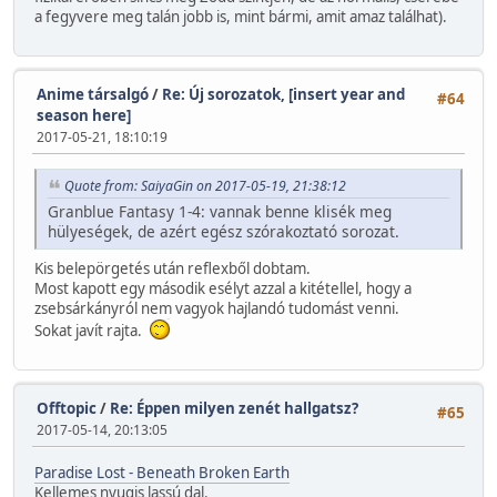
a fegyvere meg talán jobb is, mint bármi, amit amaz találhat).
Anime társalgó
/
Re: Új sorozatok, [insert year and
#64
season here]
2017-05-21, 18:10:19
Quote from: SaiyaGin on 2017-05-19, 21:38:12
Granblue Fantasy 1-4: vannak benne klisék meg
hülyeségek, de azért egész szórakoztató sorozat.
Kis belepörgetés után reflexből dobtam.
Most kapott egy második esélyt azzal a kitétellel, hogy a
zsebsárkányról nem vagyok hajlandó tudomást venni.
Sokat javít rajta.
Offtopic
/
Re: Éppen milyen zenét hallgatsz?
#65
2017-05-14, 20:13:05
Paradise Lost - Beneath Broken Earth
Kellemes nyugis lassú dal.