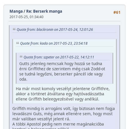
Manga
/
Re: Berserk manga
#61
2017-05-25, 01:34:40
Quote from: blackronin on 2017-05-24, 12:01:26
Quote from: kada on 2017-05-23, 23:54:18
Quote from: szpeter on 2017-05-22, 14:12:11
Gutts jelenleg nemcsak hogy hozzá se tudna
érni Griffithez de szerintem még csak Zodd-ot
se tudná legyőzni, berserker páncél ide vagy
oda.
Ha már most komoly veszélyt jelentene Griffithre,
akkor a történet átváltana egy hajtóvadászatba
ellene Griffith beleegyezésével vagy anélkül.
Griffith mindig is arrogáns volt, így biztosan nem fogja
levadászni Guts, még annak ellenére sem, hogy most
már valóban veszélyt jelent rá.
A többi Apostol pedig nem merne magánakcióba