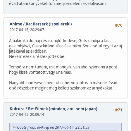
évad utáni könyveket tuti megrendelem és elolvasom.
Anime
/
Re: Berserk (!spoilerek!)
#70
2017-04-15, 20:29:07
A bakiraka dumája és zsonglőrködése, Guts randija a kis
galambjával, Casca kirándulása és amikor Sonia sétál egyet az új
játékával az erdőben.
Nekem ezek a részek jöttek be.
Tempóra nem tudom, mit mondjak, van ahol számomra pont
hogy kissé vontatott vagy unalmas.
Nagyobb büdzsével meg tuti lehetne jobb is, a második évad
első részében megint meg kellett szoknom az árnyékokat...
Kultúra
/
Re: Filmek (minden, ami nem japán)
#71
2017-04-15, 20:09:14
Quote from: Kvikveg on 2017-04-14, 23:51:59