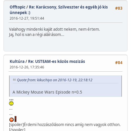
Offtopic
/
Re: Karácsony, Szilveszter és egyéb jó kis
#83
ünnepek :)
2016-12-27, 19:51:44
Valahogy mindenki kaját adott nekem, nem értem.
Jaj, hol is van a régi aláírásom...
Kultúra
/
Re: USTEAM-es közös mozizás
#84
2016-12-26, 17:35:46
Quote from: kikuchiyo on 2016-12-19, 22:18:12
A Mickey Mouse Wars Episode n+0.5
...
...
[spoiler]Érdemi hozzászólásom nincs amíg nem vagyok otthon.
[/spoiler]