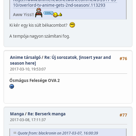
10/overlord-tv-anime-gets-2nd-season/.113293
Aww Yiss!!
Ki kér egy kis sült békacombot?
A tempója nagyon számítani fog.
Anime társalgó
/
Re: Új sorozatok, [insert year and
#76
season here]
2017-03-10, 19:53:07
Ősmágus Felesége OVA 2
Manga
/
Re: Berserk manga
#77
2017-03-08, 17:11:37
Quote from: blackronin on 2017-03-07, 16:00:39