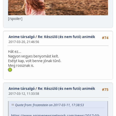
[/spoiler]
Anime társalgó
/
Re: Készülő (és nem futó) animék
#74
2017-03-20, 21:46:56
Hát ez...
Nagyon vegyes benyomást kelt.
Esélyt kap, volt benne jónak tűnő.
Meg rossznak is.
Anime társalgó
/
Re: Készülő (és nem futó) animék
#75
2017-03-12, 11:33:58
Quote from: frozenstein on 2017-03-11, 17:38:53
https://www.animenewsnetwork.com/news/2017-03-