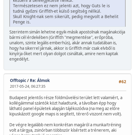
kezdeni a beleegyezése nélkül.
Természetesen ez nem jelenti azt, hogy Guts le is
tudná győzni Griffith-et külső segítség nélkül.
Skull Knight-nak sem sikerült, pedig megvolt a Behelit
Penge is.
Szerintem simán lehetne egyik-másik apostolnak magánakciója
bármi cél érdekében (Griffith "megmentése", erőpróba,
unalom, szinte legális emberhús), akár annak tudatában is,
hogy ha sikerrel járnak, akkor is Griffith már csak elvből is
kinyírja őket mert olyan dolgot csináltak, amire nem kaptak
engedélyt.
Offtopic
/
Re: Álmok
#62
2017-05-24, 06:27:35
Budapest jelentős része földművelési terület lett valamiért, a
kollégáimmal szántók közt haladtunk, a távolban épp hogy
látható panel épületek alapján tájékozódva (na meg az előre
kipuskázott google maps is segített, térerő viszont nem volt).
De végre legalább nem konkrétan magáról a munka/tréning
volt a tárgya, zsinórban többször kísértett a trénerem, aki