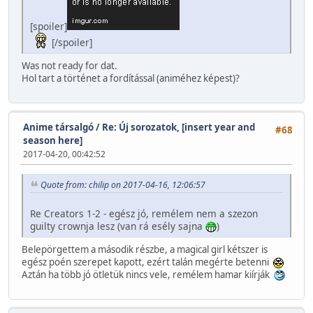
[spoiler]
[/spoiler]
Was not ready for dat.
Hol tart a történet a fordítással (animéhez képest)?
Anime társalgó
/
Re: Új sorozatok, [insert year and
#68
season here]
2017-04-20, 00:42:52
Quote from: chilip on 2017-04-16, 12:06:57
Re Creators 1-2 - egész jó, remélem nem a szezon
guilty crownja lesz (van rá esély sajna
)
Belepörgettem a második részbe, a magical girl kétszer is
egész poén szerepet kapott, ezért talán megérte betenni
Aztán ha több jó ötletük nincs vele, remélem hamar kiírják