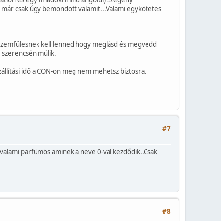
tation és egy Imadoki mind angolul) Szegény
n már csak úgy bemondott valamit...Valami egykötetes
 szemfülesnek kell lenned hogy meglásd és megvedd
a szerencsén múlik.
zállítási idő a CON-on meg nem mehetsz biztosra.
#7
 valami parfümös aminek a neve 0-val kezdődik..Csak
#8