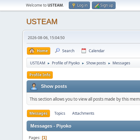
Welcome to
USTEAM
.
Log in
Sign up
USTEAM
2026-08-06, 15:04:50
Home
Search
Calendar
USTEAM
Profile of Piyoko
Show posts
Messages
►
►
►
Profile Info
Show posts
This section allows you to view all posts made by this me
Messages
Topics
Attachments
Messages - Piyoko
Pages
1