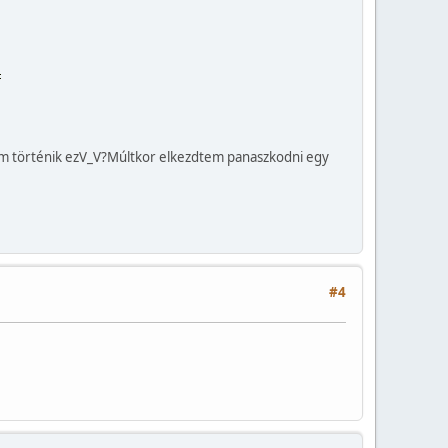
m történik ezV_V?Múltkor elkezdtem panaszkodni egy
#4