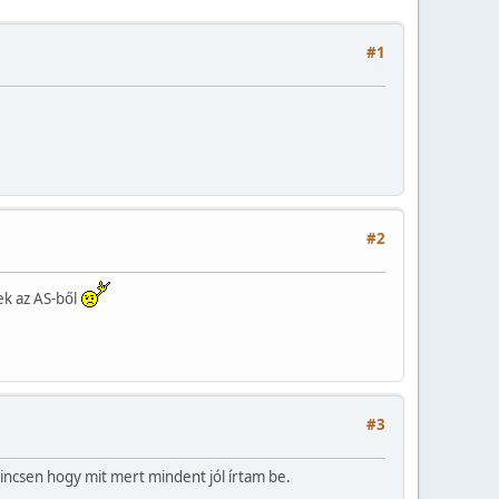
#1
#2
ek az AS-ből
#3
incsen hogy mit mert mindent jól írtam be.