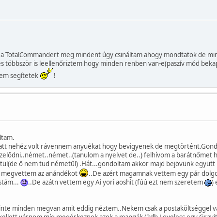
 a TotalCommandert meg mindent úgy csináltam ahogy mondtatok de mindig a
 többször is leellenőriztem hogy minden renben van-e(paszív mód bekapcso
em segítetek
!
ltam.
iatt nehéz volt rávennem anyuékat hogy bevigyenek de megtörtént.Gondo
ődni..német..német..(tanulom a nyelvet de..) felhívom a barátnőmet 
metül(de ő nem tud németűl) .Hát...gondoltam akkor majd bejövünk együt
jól megvettem az anándékot
..De azért magamnak vettem egy pár dolg
stám...
..De azátn vettem egy Ai yori aoshit (fúú ezt nem szeretem
)
zinte minden megvan amit eddig néztem..Nekem csak a postaköltséggel v