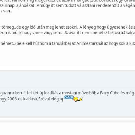
ot kellett várnom míg megérkeznek azok a mangák (2db Loveless egy Gravi
szülinapi ajándékát..Amúgy itt sem tudott választani rendesenXD a végé
z van..
er tömeg..de egy idő után meg lehet szokni..A lényeg hogy ügyesenek és
zon is múlik hogy van-e vagy sem...Szóval itt nem mehetsz biztosra.Csak 
német..(bele kell húznom a tanulásba) az Animestarsnál az hogy sok a kis
inra került fel két új fordítás a mostani műveiből: a Fairy Cube és még
hogy 2006-os kiadású.Szóval elég új
!