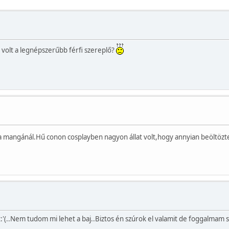
i volt a legnépszerűbb férfi szereplő?
 mangánál.Hű conon cosplayben nagyon állat volt,hogy annyian beöltözt
(..Nem tudom mi lehet a baj..Biztos én szúrok el valamit de foggalmam s