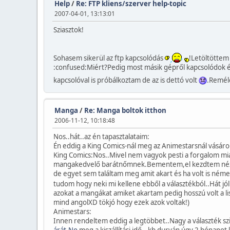
Help
/
Re: FTP kliens/szerver help-topic
2007-04-01, 13:13:01
Sziasztok!
Sohasem sikerül az ftp kapcsolódás
!Letöltöttem
:confused:Miért?Pedig most másik gépről kapcsolódok és
kapcsolóval is próbálkoztam de az is dettó volt
.Remél
Manga
/
Re: Manga boltok itthon
2006-11-12, 10:18:48
Nos..hát..az én tapasztalataim:
Én eddig a King Comics-nál meg az Animestarsnál vásáro
King Comics:Nos..Mivel nem vagyok pesti a forgalom m
mangakedvelő barátnőmnek.Bementem,el kezdtem nézel
de egyet sem találtam meg amit akart és ha volt is né
tudom hogy neki mi kellene ebből a választékból..Hát 
azokat a mangákat amiket akartam pedig hosszú volt a li
mind angolXD tökjó hogy ezek azok voltak!)
Animestars:
Innen rendeltem eddig a legtöbbet..Nagy a választék s