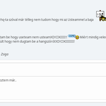
ehq-ta szóval már télleg nem tudom hogy mi az Usteammel a baja
írtam be hogy useteam nem usteamXD!CIKIIII!!
Miért mindig vele
lt hogy nem dugtam be a hangszórótXD!CIKIIIIIII!
 Zsiga
tpztem már..