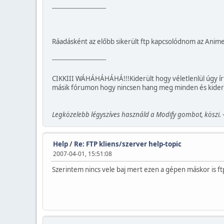
---------------------------
Ráadásként az előbb sikerült ftp kapcsolódnom az Anim
---------------------------
CIKKIII WÁHÁHÁHÁHÁ!!!Kiderült hogy véletlenlül úgy 
másik fórumon hogy nincsen hang meg minden és kiderü
Legközelebb légyszíves használd a Modify gombot, köszi. -
Help
/
Re: FTP kliens/szerver help-topic
2007-04-01, 15:51:08
Szerintem nincs vele baj mert ezen a gépen máskor is f