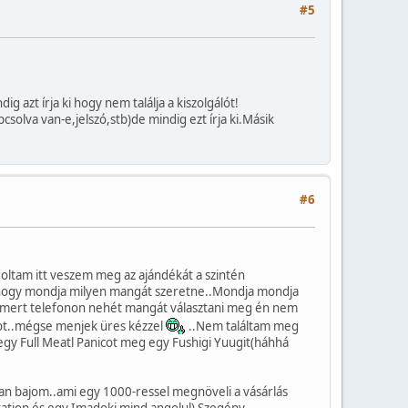
#5
zt írja ki hogy nem találja a kiszolgálót!
lva van-e,jelszó,stb)de mindig ezt írja ki.Másik
#6
ltam itt veszem meg az ajándékát a szintén
hogy mondja milyen mangát szeretne..Mondja mondja
t mert telefonon nehét mangát választani meg én nem
ot..mégse menjek üres kézzel
..Nem találtam meg
 egy Full Meatl Panicot meg egy Fushigi Yuugit(háhhá
an bajom..ami egy 1000-ressel megnöveli a vásárlás