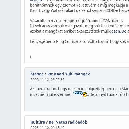
árát.No
meg a kiszállítási idő...kb durván úgy 2 hónap
barátnőmnek egy csomót kellett várnia míg megkapja a 
Kaorit vagy Watasét akart de sehol sem voltXD!De hát..e
Vásároltam már a szupperrrr jóóó anime CONokon is.
Itt sok árus van sok mangával ..meg sok tülekedő emb
azokat a mangákat amiket akarsz.Itt sok múlik
ezen.De
a
Lényegében a King Comicsnál az volt a bajom hogy sok a 
L
Manga
/
Re: Kaori Yuki mangak
2006-11-12, 09:52:39
Azt nem tudom hogy most min dolgozik éppen de a Mangaz
most nem jut eszembe..
..De annyit tudok róla 
Kultúra
/
Re: Netes rádióadók
2006-11-12, 09:45:49