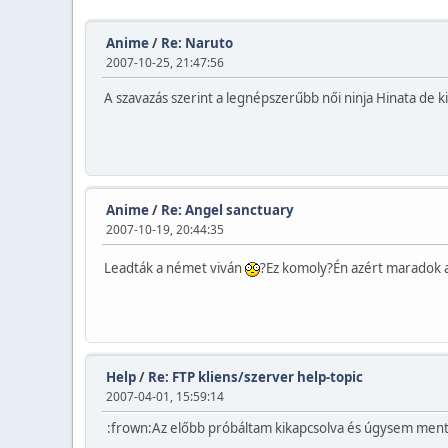
Anime
/
Re: Naruto
2007-10-25, 21:47:56
A szavazás szerint a legnépszerűbb női ninja Hinata de k
Anime
/
Re: Angel sanctuary
2007-10-19, 20:44:35
Leadták a német viván
?Ez komoly?Én azért maradok a
Help
/
Re: FTP kliens/szerver help-topic
2007-04-01, 15:59:14
:frown:Az előbb próbáltam kikapcsolva és úgysem ment:'