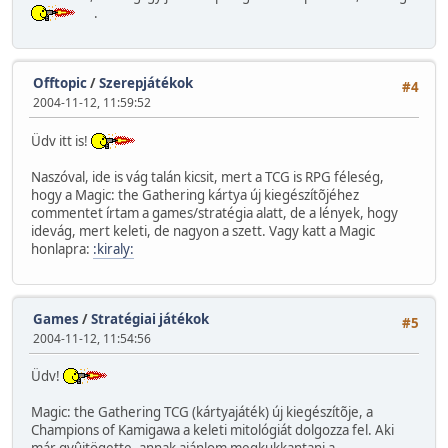
.
Offtopic
/
Szerepjátékok
#4
2004-11-12, 11:59:52
Üdv itt is!
Naszóval, ide is vág talán kicsit, mert a TCG is RPG féleség,
hogy a Magic: the Gathering kártya új kiegészítõjéhez
commentet írtam a games/stratégia alatt, de a lények, hogy
idevág, mert keleti, de nagyon a szett. Vagy katt a Magic
honlapra:
:kiraly:
Games
/
Stratégiai játékok
#5
2004-11-12, 11:54:56
Üdv!
Magic: the Gathering TCG (kártyajáték) új kiegészítõje, a
Champions of Kamigawa a keleti mitológiát dolgozza fel. Aki