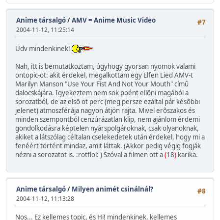
Anime társalgó
/
AMV = Anime Music Video
#7
2004-11-12, 11:25:14
Üdv mindenkinek!
Nah, itt is bemutatkoztam, úgyhogy gyorsan nyomok valami
ontopic-ot: akit érdekel, megalkottam egy Elfen Lied AMV-t
Marilyn Manson "Use Your Fist And Not Your Mouth" címû
dalocskájára. Igyekeztem nem sok poént ellõni magából a
sorozatból, de az elsõ öt perc (meg persze ezáltal pár késõbbi
jelenet) atmoszférája nagyon átjön rajta. Mivel erõszakos és
minden szempontból cenzúrázatlan klip, nem ajánlom érdemi
gondolkodásra képtelen nyárspolgároknak, csak olyanoknak,
akiket a látszólag céltalan cselekedetek után érdekel, hogy mi a
fenéért történt mindaz, amit láttak. (Akkor pedig végig fogják
nézni a sorozatot is. :rotflol: ) Szóval a filmen ott a
(
18
)
karika.
Anime társalgó
/
Milyen animét csinálnál?
#8
2004-11-12, 11:13:28
Nos... Ez kellemes topic, és Hi! mindenkinek, kellemes