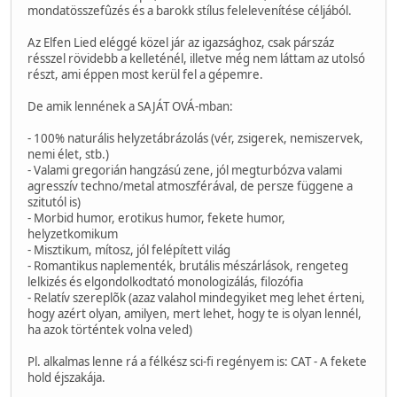
mondatösszefûzés és a barokk stílus felelevenítése céljából.
Az Elfen Lied eléggé közel jár az igazsághoz, csak párszáz
résszel rövidebb a kelleténél, illetve még nem láttam az utolsó
részt, ami éppen most kerül fel a gépemre.
De amik lennének a SAJÁT OVÁ-mban:
- 100% naturális helyzetábrázolás (vér, zsigerek, nemiszervek,
nemi élet, stb.)
- Valami gregorián hangzású zene, jól megturbózva valami
agresszív techno/metal atmoszférával, de persze függene a
szitutól is)
- Morbid humor, erotikus humor, fekete humor,
helyzetkomikum
- Misztikum, mítosz, jól felépített világ
- Romantikus naplementék, brutális mészárlások, rengeteg
lelkizés és elgondolkodtató monologizálás, filozófia
- Relatív szereplõk (azaz valahol mindegyiket meg lehet érteni,
hogy azért olyan, amilyen, mert lehet, hogy te is olyan lennél,
ha azok történtek volna veled)
Pl. alkalmas lenne rá a félkész sci-fi regényem is: CAT - A fekete
hold éjszakája.