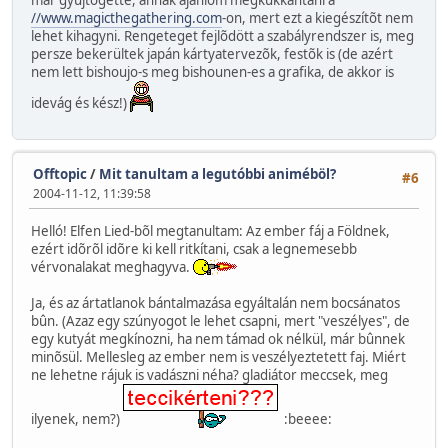
már gyûjtögette, annak ajánlom megkukkantani a
//www.magicthegathering.com
-on, mert ezt a kiegészítõt nem
lehet kihagyni. Rengeteget fejlõdött a szabályrendszer is, meg
persze bekerültek japán kártyatervezõk, festõk is (de azért
nem lett bishoujo-s meg bishounen-es a grafika, de akkor is
idevág és kész!)
Offtopic
/
Mit tanultam a legutóbbi animéböl?
#6
2004-11-12, 11:39:58
Helló! Elfen Lied-bõl megtanultam: Az ember fáj a Földnek,
ezért idõrõl idõre ki kell ritkítani, csak a legnemesebb
vérvonalakat meghagyva.
Ja, és az ártatlanok bántalmazása egyáltalán nem bocsánatos
bûn. (Azaz egy szúnyogot le lehet csapni, mert "veszélyes", de
egy kutyát megkínozni, ha nem támad ok nélkül, már bûnnek
minõsül. Mellesleg az ember nem is veszélyeztetett faj. Miért
ne lehetne rájuk is vadászni néha? gladiátor meccsek, meg
ilyenek, nem?)
:beeee: