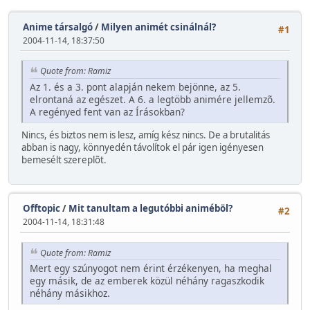
Anime társalgó
/
Milyen animét csinálnál?
#1
2004-11-14, 18:37:50
Quote from: Ramiz
Az 1. és a 3. pont alapján nekem bejönne, az 5.
elrontaná az egészet. A 6. a legtöbb animére jellemzõ.
A regényed fent van az Írásokban?
Nincs, és biztos nem is lesz, amíg kész nincs. De a brutalitás
abban is nagy, könnyedén távolítok el pár igen igényesen
bemesélt szereplõt.
Offtopic
/
Mit tanultam a legutóbbi animéböl?
#2
2004-11-14, 18:31:48
Quote from: Ramiz
Mert egy szúnyogot nem érint érzékenyen, ha meghal
egy másik, de az emberek közül néhány ragaszkodik
néhány másikhoz.