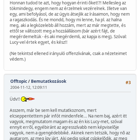
Honnan tudod te azt, hogy hogyan érinti õket!?! Mellesleg az
tökmindegy, engem nem az érzelmek vezérelnek. Illetve van
egy, ami befolyásol, de az úgyis átsejlik az írásaimon, hogy nem
a ragaszkodás. És ne mondd, hogy mi lenne, ha pl. az halna
meg, aki a legközelebb áll hozzám, mert az már megtette, és
ettõl se változott meg a hozzáállásom (bár azért fájt, de
megérdemeltük - és aki megérdemli, az kapja is meg). Szóval:
Lucy-vel értek egyet, és kész!!
(Ne tekintsd ellened irányuló offenzívának, csak a nézeteimet
védem.)
Offtopic
/
Bemutatkozások
#3
2004-11-12, 12:09:11
Üdv!!
Asszem, már be sem kell mutatkoznom, mert
elcseppentettem pár infót mindenfele... Na nem baj, azért itt
vagyok, megmutatom magam és az én kis Lucy-met, szóval
ennyit errõl, egyébiránt az agresszívabb nem képviselõje
vagyok, nem a gyengédebbiké. Akinek nem tetszik, hogy nõ az
avatarom, az meg így járt. Aki pedig sokat csípkelõdik, az meg