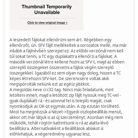
A leszedett fájlokat ellenőrizni sem árt. Régebben egy
ellenőrzőt, ún.
SFV
fájlt mellékeltek a sorozatok mellé, ma már
inkább a fájlnévben szerepel ez. Az előbbi verziónál nem kell
túl sokat tenni, a TC egy duplakattra ellenőrzi a fájlokat. A
második verziónál létre kellene hozni az SFV-t, majd az ebben
szereplő összegeket összevetni a fájlok végén szereplő
összegekkel. Igazából ez sem olyan nagy dolog, hiszen a TC
képes létrehozni SFV-ket. De szerencsére voltak akik
megspórolták nekünk ezt az egész játékot.
A megoldás neve crc32 tag. Nincs más feladatunk, mint
letölteni
innen
, majd a letöltött zip fájlt nyissuk meg TC-vel -
gyak duplakatt rá - és azonnal fel is telepíti magát, csak
nyomkodjuk az OK-ot egymás után. A zip ezután törölhető.
Most ha megnézzük a Nézet->Egyedi oszlopbeállítás menüt,
akkor ott már látjuk is az új szerzeményt. Azonban még nem
működik, tehát rögtön kattintsunk is rá az alatta lévő
beállításra. Alternatívaként a Beállítások ablakot is
előhívhatjuk, a végeredmény ugyanaz lesz.