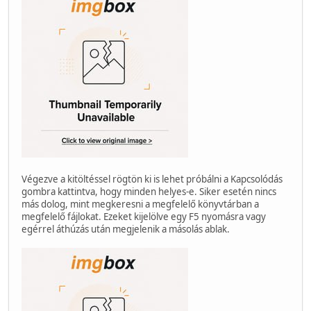
Végezve a kitöltéssel rögtön ki is lehet próbálni a Kapcsolódás
gombra kattintva, hogy minden helyes-e. Siker esetén nincs
más dolog, mint megkeresni a megfelelő könyvtárban a
megfelelő fájlokat. Ezeket kijelölve egy F5 nyomásra vagy
egérrel áthúzás után megjelenik a másolás ablak.