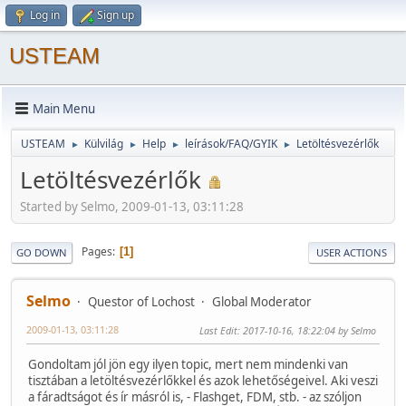
Log in
Sign up
USTEAM
Main Menu
USTEAM
Külvilág
Help
leírások/FAQ/GYIK
Letöltésvezérlők
►
►
►
►
Letöltésvezérlők
Started by Selmo, 2009-01-13, 03:11:28
Pages
1
GO DOWN
USER ACTIONS
Selmo
Questor of Lochost
Global Moderator
2009-01-13, 03:11:28
Last Edit
: 2017-10-16, 18:22:04 by Selmo
Gondoltam jól jön egy ilyen topic, mert nem mindenki van
tisztában a letöltésvezérlőkkel és azok lehetőségeivel. Aki veszi
a fáradtságot és ír másról is, - Flashget, FDM, stb. - az szóljon