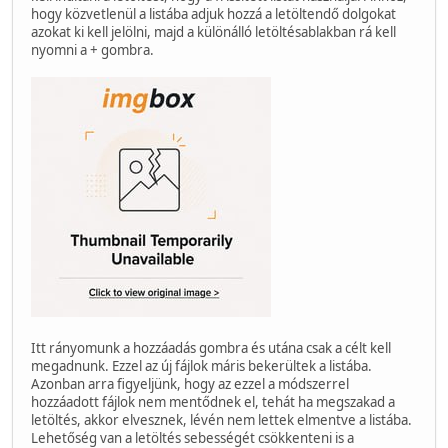
hogy közvetlenül a listába adjuk hozzá a letöltendő dolgokat
azokat ki kell jelölni, majd a különálló letöltésablakban rá kell
nyomni a + gombra.
Itt rányomunk a hozzáadás gombra és utána csak a célt kell
megadnunk. Ezzel az új fájlok máris bekerültek a listába.
Azonban arra figyeljünk, hogy az ezzel a módszerrel
hozzáadott fájlok nem mentődnek el, tehát ha megszakad a
letöltés, akkor elvesznek, lévén nem lettek elmentve a listába.
Lehetőség van a letöltés sebességét csökkenteni is a