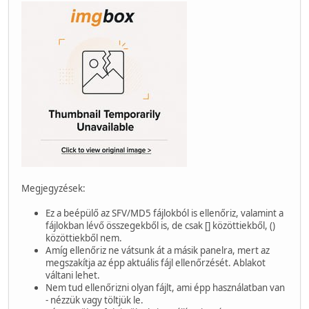
Megjegyzések:
Ez a beépülő az SFV/MD5 fájlokból is ellenőriz, valamint a
fájlokban lévő összegekből is, de csak [] közöttiekből, ()
közöttiekből nem.
Amíg ellenőriz ne vátsunk át a másik panelra, mert az
megszakítja az épp aktuális fájl ellenőrzését. Ablakot
váltani lehet.
Nem tud ellenőrizni olyan fájlt, ami épp használatban van
- nézzük vagy töltjük le.