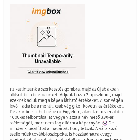
Itt kattintsunk a szerkesztés gombra, majd az új ablakban
állítsuk be a beépülőnket. Adjunk hozzá 2 új oszlopot, majd
ezeknek adjuk meg a képen látható értékeket. A sor végén
lévő + adja be a menüt, csak végig kell követni az értékeket.
De akár be is lehet gépelni. Figyelem, akinek nincs legalább
1600-as felbontása, az vegye vissza a név mező 330-as
szélességét, mert nem fog elférni a képernyőn!
De
mindenki beállíthatja magának, hogy tetszik. A vállalkozó
szelleműek további oszlopokat is hozzáadhatnak vagy
módosíthatják őket, de az átlagfelhasználónak ennyi bőven