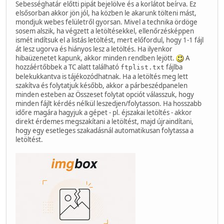
Sebességhatár előtti pipát bejelölve és a korlátot beírva. Ez
elsősorban akkor jön jól, ha közben le akarunk tölteni mást,
mondjuk webes felületről gyorsan. Mivel a technika ördöge
sosem alszik, ha végzett a letöltésekkel, ellenőrzésképpen
ismét indítsuk el a listás letöltést, mert előfordul, hogy 1-1 fájl
át lesz ugorva és hiányos lesz a letöltés. Ha ilyenkor
hibaüzenetet kapunk, akkor minden rendben lejött.
A
hozzáértőbbek a TC alatt található
fájlba
ftplist.txt
belekukkantva is tájékozódhatnak. Ha a letöltés meg lett
szakítva és folytatjuk később, akkor a párbeszédpanelen
minden esteben az Összeset folytat opciót válasszuk, hogy
minden fájlt kérdés nélkül leszedjen/folytasson. Ha hosszabb
időre magára hagyjuk a gépet - pl. éjszakai letöltés - akkor
direkt érdemes megszakítani a letöltést, majd újraindítani,
hogy egy esetleges szakadásnál automatikusan folytassa a
letöltést.