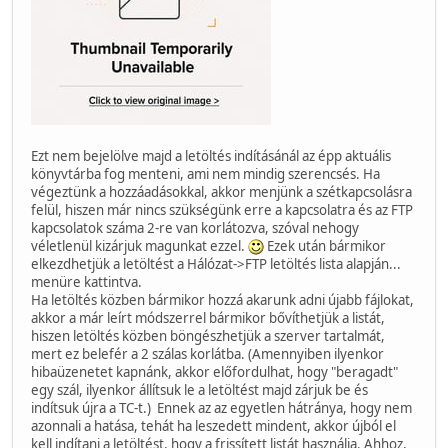
Ezt nem bejelölve majd a letöltés indításánál az épp aktuális
könyvtárba fog menteni, ami nem mindig szerencsés. Ha
végeztünk a hozzáadásokkal, akkor menjünk a szétkapcsolásra
felül, hiszen már nincs szükségünk erre a kapcsolatra és az FTP
kapcsolatok száma 2-re van korlátozva, szóval nehogy
véletlenül kizárjuk magunkat ezzel.
Ezek után bármikor
elkezdhetjük a letöltést a Hálózat->FTP letöltés lista alapján...
menüre kattintva.
Ha letöltés közben bármikor hozzá akarunk adni újabb fájlokat,
akkor a már leírt módszerrel bármikor bővíthetjük a listát,
hiszen letöltés közben böngészhetjük a szerver tartalmát,
mert ez belefér a 2 szálas korlátba. (Amennyiben ilyenkor
hibaüzenetet kapnánk, akkor előfordulhat, hogy "beragadt"
egy szál, ilyenkor állítsuk le a letöltést majd zárjuk be és
indítsuk újra a TC-t.) Ennek az az egyetlen hátránya, hogy nem
azonnali a hatása, tehát ha leszedett mindent, akkor újból el
kell indítani a letöltést, hogy a frissített listát használja. Ahhoz,