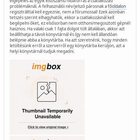
elgépelés az egyik elsőszámú hibaforrás a csatlakozási
problémáknál. A felhasználói név/jelszó párosnak a
főoldalon
regisztrálttal kell egyeznie, nem a fórumossal! Ezek azonban
tetszés szerint elhagyhatók, ekkor a csatlakozásnál kell
begépelni őket, ez elsősorban nem otthoni/megosztott gépnél
hasznos. Ha valaki csak 1 fajta dolgot tölt általában, akkor azt
beállíthatja a távoli könyvtárnál és így nem kell állandóan
belépnie abba a könyvtárba. Ha azt szeretnénk, hogy minden
letöltésünk erről a szerverről egy könyvtárba kerüljön, azt a
helyi könyvtárnál tudjuk megadni.