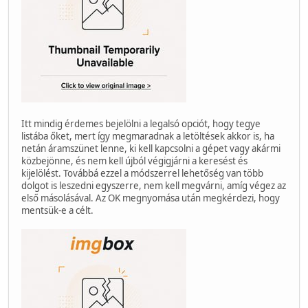
Itt mindig érdemes bejelölni a legalsó opciót, hogy tegye
listába őket, mert így megmaradnak a letöltések akkor is, ha
netán áramszünet lenne, ki kell kapcsolni a gépet vagy akármi
közbejönne, és nem kell újból végigjárni a keresést és
kijelölést. Továbbá ezzel a módszerrel lehetőség van több
dolgot is leszedni egyszerre, nem kell megvárni, amíg végez az
első másolásával. Az OK megnyomása után megkérdezi, hogy
mentsük-e a célt.