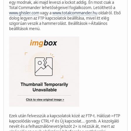
egy modnak, aki majd leveszi a lockot addig. Én most csak a
Total Commander lehetőségeivel foglalkozom. Letölthető a
www.ghisler.com
vagy a
www.totalcommander.hu
oldalról. Első
dolog legyen az FTP kapcsolatok beállítása, mivel itt elég
szigorúan veszik a hammerolást. Beállítások->Általános
beállítások menü.
Ezek után felvesszük a kapcsolatok közé az FTP-t. Hálózat->FTP
kapcsolódás vagy CTRL+F és Új kapcsolat... gomb. A kiszolgáló
nevét és a felhasználónevet/jelszót 2× is nézzük át, mert az