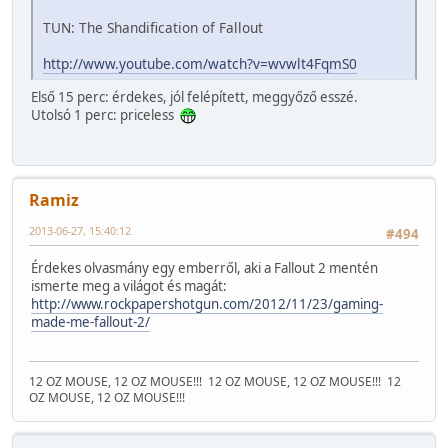
TUN: The Shandification of Fallout
http://www.youtube.com/watch?v=wvwlt4FqmS0
Első 15 perc: érdekes, jól felépített, meggyőző esszé.
Utolsó 1 perc: priceless
Ramiz
2013-06-27, 15:40:12
#494
Érdekes olvasmány egy emberről, aki a Fallout 2 mentén
ismerte meg a világot és magát:
http://www.rockpapershotgun.com/2012/11/23/gaming-
made-me-fallout-2/
12 OZ MOUSE, 12 OZ MOUSE!!!
12 OZ MOUSE, 12 OZ MOUSE!!!
12
OZ MOUSE, 12 OZ MOUSE!!!