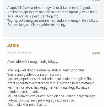
Alapbeállításokkal elment egy fél órát kb., mire lefagyott.
Amikor átkapcsoltam minden multithread opciót (kivéve hang)
1-re, akkor kb. 2 perc után fagyott.
Tegnap este még játszottam nem tudom, mennyit, 0-ra állítva,
és nem fagyott, úh. egyelőre marad így.
.Attila
2012-07-28, 01:25:58
#486
Azért időnként még mindig lefagy.
Más: egy-két dologra ennél a játéknál sem gondoltak.
Wasteland guide-ot csinálom sorban.
[spoiler]Repellent stick-kel kellett sok mole-t megpiszkálni,
ezért elindultam a csatornák felé. Útközben belefutottam a
war memorial-ba, hát végigmentem rajta, legyilkolászva
mindent, ami ott volt.
Mi volt a következő quest? Menjek oda vissza elhelyezni egy
kütyüt. Bónusz: ne öljek meg egy szörnyet se.
Ööö... ok.
Már mind halott.