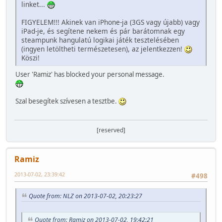
linket...
FIGYELEM!!! Akinek van iPhone-ja (3GS vagy újabb) vagy
iPad-je, és segítene nekem és pár barátomnak egy
steampunk hangulatú logikai játék tesztelésében
(ingyen letöltheti természetesen), az jelentkezzen!
Köszi!
User 'Ramiz' has blocked your personal message.
Szal besegítek szívesen a tesztbe.
[reserved]
Ramiz
2013-07-02, 23:39:42
#498
Quote from: NLZ on 2013-07-02, 20:23:27
Quote from: Ramiz on 2013-07-02, 19:42:21