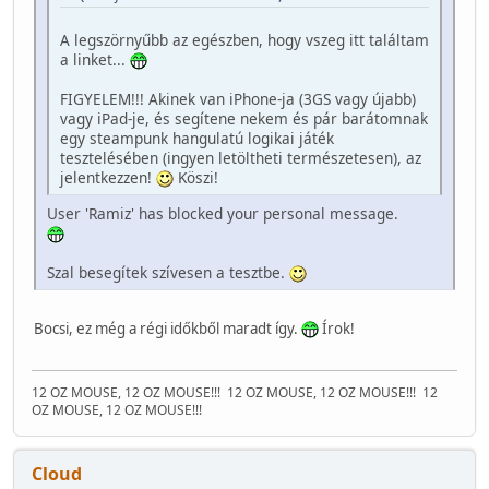
A legszörnyűbb az egészben, hogy vszeg itt találtam
a linket...
FIGYELEM!!! Akinek van iPhone-ja (3GS vagy újabb)
vagy iPad-je, és segítene nekem és pár barátomnak
egy steampunk hangulatú logikai játék
tesztelésében (ingyen letöltheti természetesen), az
jelentkezzen!
Köszi!
User 'Ramiz' has blocked your personal message.
Szal besegítek szívesen a tesztbe.
Bocsi, ez még a régi időkből maradt így.
Írok!
12 OZ MOUSE, 12 OZ MOUSE!!!
12 OZ MOUSE, 12 OZ MOUSE!!!
12
OZ MOUSE, 12 OZ MOUSE!!!
Cloud