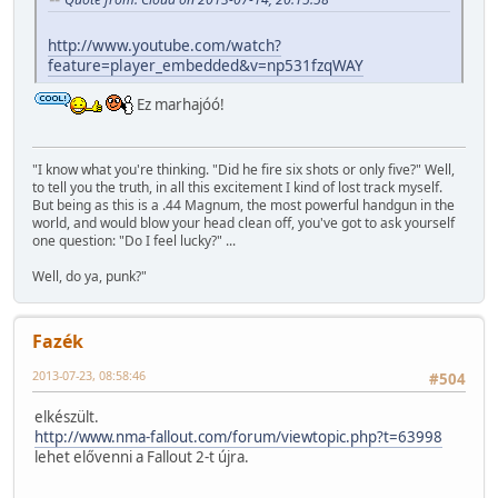
http://www.youtube.com/watch?
feature=player_embedded&v=np531fzqWAY
Ez marhajóó!
"I know what you're thinking. "Did he fire six shots or only five?" Well,
to tell you the truth, in all this excitement I kind of lost track myself.
But being as this is a .44 Magnum, the most powerful handgun in the
world, and would blow your head clean off, you've got to ask yourself
one question: "Do I feel lucky?" ...
Well, do ya, punk?"
Fazék
2013-07-23, 08:58:46
#504
elkészült.
http://www.nma-fallout.com/forum/viewtopic.php?t=63998
lehet elővenni a Fallout 2-t újra.