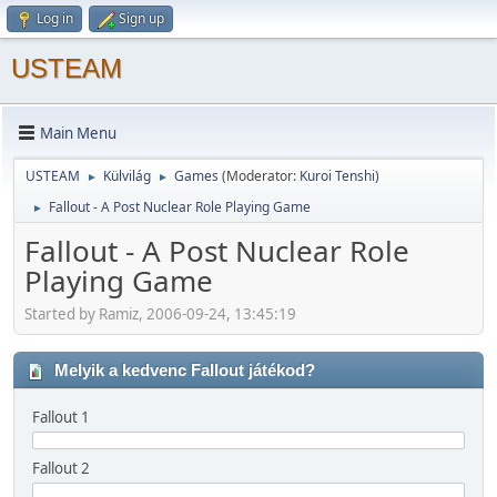
Log in
Sign up
USTEAM
Main Menu
USTEAM
Külvilág
Games
(Moderator:
Kuroi Tenshi
)
►
►
Fallout - A Post Nuclear Role Playing Game
►
Fallout - A Post Nuclear Role
Playing Game
Started by Ramiz, 2006-09-24, 13:45:19
Melyik a kedvenc Fallout játékod?
Fallout 1
Fallout 2