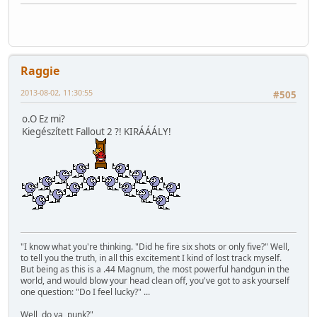
Raggie
2013-08-02, 11:30:55
#505
o.O Ez mi?
Kiegészített Fallout 2 ?! KIRÁÁÁLY!
"I know what you're thinking. "Did he fire six shots or only five?" Well,
to tell you the truth, in all this excitement I kind of lost track myself.
But being as this is a .44 Magnum, the most powerful handgun in the
world, and would blow your head clean off, you've got to ask yourself
one question: "Do I feel lucky?" ...
Well, do ya, punk?"