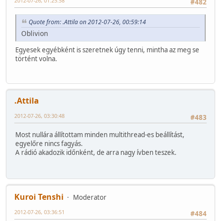
2012-07-26, 01:25:58
#482
Quote from: .Attila on 2012-07-26, 00:59:14
Oblivion
Egyesek egyébként is szeretnek úgy tenni, mintha az meg se
történt volna.
.Attila
2012-07-26, 03:30:48
#483
Most nullára állítottam minden multithread-es beállítást,
egyelőre nincs fagyás.
A rádió akadozik időnként, de arra nagy ívben teszek.
Kuroi Tenshi
Moderator
2012-07-26, 03:36:51
#484