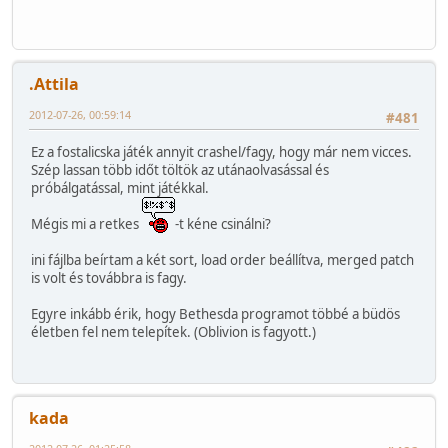
.Attila
2012-07-26, 00:59:14
#481
Ez a fostalicska játék annyit crashel/fagy, hogy már nem vicces.
Szép lassan több időt töltök az utánaolvasással és
próbálgatással, mint játékkal.
Mégis mi a retkes
-t kéne csinálni?
ini fájlba beírtam a két sort, load order beállítva, merged patch
is volt és továbbra is fagy.
Egyre inkább érik, hogy Bethesda programot többé a büdös
életben fel nem telepítek. (Oblivion is fagyott.)
kada