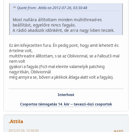
Quote from: .Attila on 2012-07-26, 03:30:48
Most nullára állítottam minden multithread-es
beállítást, egyelőre nincs fagyás.
A rádió akadozik időnként, de arra nagy ívben teszek.
Ez ám kifejezetten fura. Én pedig pont, hogy amit lehetett és
értelme volt,
multithreadre állítottam, s se az Oblivionnal, se a Fallout3-mal
nem volt
gyakori a fagyás (Fo3-mal eleinte valamelyik patching
nagyritkán, Oblivionnál
még annyira se, bőven a játékok átlaga alatt volt a fagyás).
Interhost
Csoportos támogatás 14. kör -- tavaszi-őszi csoportok
.Attila
2012-07-26, 12:58:00
#485