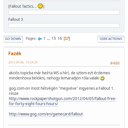
(Fallout Tactics...
)
Fallout 3
1
...
15
16
Pages
17
GO DOWN
USER ACTIONS
Fazék
2012-04-06, 14:24:39
#480
akciós topicba már beírta WS a hírt, de sztem ezt érdemes
mindenhova belökni, nehogy lemaradjon róla valaki
gog.com-on most hétvégén "megvéve" ingyenes a Fallout 1.
része
http://www.rockpapershotgun.com/2012/04/05/fallout-free-
for-forty-eight-fours-hours/
http://www.gog.com/en/gamecard/fallout