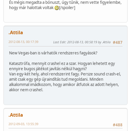
És mégis megadta a bónuszt, úgy tűnik, nem vette figyelembe,
hogy már halottak voltak
[/spoiler]
.Attila
2012-08-13, 00:17:39
Last Edit
: 2012-08-13, 00:58:19 by .Attila
#487
New Vegas-ban is várhatók rendszeres fagyások?
Katasztrófa, mennyit crashel ez a szar. Hogyan lehetett egy
ennyire bugos játékot javítás nélkül hagyni?
Van egy-két hely, ahol rendszerint fagy. Persze sound crash-el,
amit csak egy gép újraindítás tud megoldani. Minden
alkalommal imádkozom, hogy amikor átfutok az adott helyen,
akkor nem crashel.
.Attila
2012-09-03, 13:55:39
#488