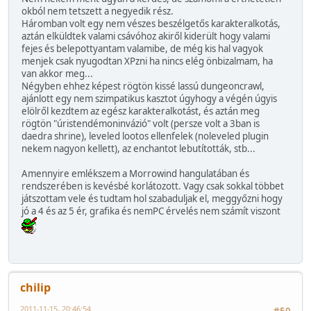
okból nem tetszett a negyedik rész.
Háromban volt egy nem vészes beszélgetős karakteralkotás,
aztán elküldtek valami csávóhoz akiről kiderült hogy valami
fejes és belepottyantam valamibe, de még kis hal vagyok
menjek csak nyugodtan XPzni ha nincs elég önbizalmam, ha
van akkor meg...
Négyben ehhez képest rögtön kissé lassú dungeoncrawl,
ajánlott egy nem szimpatikus kasztot úgyhogy a végén úgyis
elölről kezdtem az egész karakteralkotást, és aztán meg
rögtön "úristendémoninvázió" volt (persze volt a 3ban is
daedra shrine), leveled lootos ellenfelek (noleveled plugin
nekem nagyon kellett), az enchantot lebutították, stb...
Amennyire emlékszem a Morrowind hangulatában és
rendszerében is kevésbé korlátozott. Vagy csak sokkal többet
játszottam vele és tudtam hol szabaduljak el, meggyőzni hogy
jó a 4 és az 5 ér, grafika és nemPC érvelés nem számít viszont
chilip
2011-11-15, 20:46:54
#50