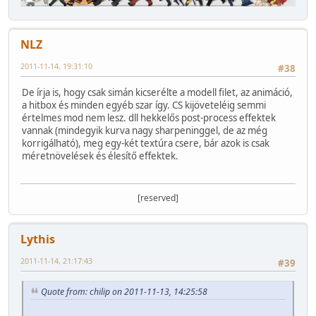
NLZ
2011-11-14, 19:31:10
#38
De írja is, hogy csak simán kicserélte a modell filet, az animáció,
a hitbox és minden egyéb szar így. CS kijöveteléig semmi
értelmes mod nem lesz. dll hekkelős post-process effektek
vannak (mindegyik kurva nagy sharpeninggel, de az még
korrigálható), meg egy-két textúra csere, bár azok is csak
méretnövelések és élesítő effektek.
[reserved]
Lythis
2011-11-14, 21:17:43
#39
Quote from: chilip on 2011-11-13, 14:25:58