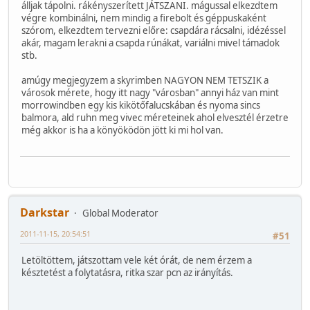
álljak tápolni. rákényszerített JÁTSZANI. mágussal elkezdtem
végre kombinálni, nem mindig a firebolt és géppuskaként
szórom, elkezdtem tervezni előre: csapdára rácsalni, idézéssel
akár, magam lerakni a csapda rúnákat, variálni mivel támadok
stb.
amúgy megjegyzem a skyrimben NAGYON NEM TETSZIK a
városok mérete, hogy itt nagy "városban" annyi ház van mint
morrowindben egy kis kikötőfalucskában és nyoma sincs
balmora, ald ruhn meg vivec méreteinek ahol elvesztél érzetre
még akkor is ha a könyöködön jött ki mi hol van.
Darkstar
Global Moderator
2011-11-15, 20:54:51
#51
Letöltöttem, játszottam vele két órát, de nem érzem a
késztetést a folytatásra, ritka szar pcn az irányítás.