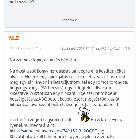
nekrózzunk?
[reserved]
NLZ
2011-11-13, 22:01:23
Last Edit
: 2011-11-13, 22:04:17 by NLZ
#36
Na van neki topic, öröm és bódottá.
Na most a sok könyv herdálása után végre el is kezdtem őket
olvasni. Először egy lapozgatós rpg -re esett a választás, most
meg egy sárkányon kellett túljutnom, fel egy romos toronyba,
hogy egy könyv (Withersins) legyen legfelül, díszesen
kikészítve. A sztoriban egy hibbant ürge szerint mindent
beszélgetés az ABC betűit követi, ezért megsértődik az őt
hibbantságával szembesítő feleségére. Jajj, ez az abszurd
csattanó a végén nagyon ott volt.
Ha valaki vevő az
ilyenekre, megtalálja itt:
http://sadpanda.us/images/742152-3L2OQP7.jpg
Kb valahol ott kell felmenni a hegyen, a jelölt részen. Kis