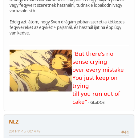
vagy fegyvert szeretnek használni, tudnak e lopakodni vagy
varázsolni stb.
Eddig azt látom, hogy Sven drágám jobban szereti a kétkezes
fegyvereket az egykéz + pajzsnál, és használ íjat ha épp úgy
van kedve.
"But there's no
sense crying
over every mistake
You just keep on
trying
till you run out of
cake"
- GLaDOS
NLZ
2011-11-15, 00:14:49
#41