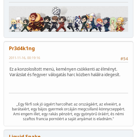
Pr3d4k1ng
2011-11-16, 00:19:16
#54
Ez a konzolosított menü, keményen csökkenti az élményt.
Varázslat és fegyver válogatás harc közben halálra idegesít.
,,Egy férfi sok jó ügyért harcolhat: az országáért, az elveiért, a
barátaiért, egy bájos gyermek orcáján megcsillanó könnycseppért.
Ami engem illet, egy rakás pénzért, egy gyönyörű óráért, és némi
szaftos francia pornóért a saját anyámat is eladnám."
Liquid Snake