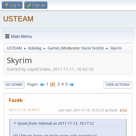
Log in
Sign up
USTEAM
Main Menu
USTEAM
Külvilág
Games
(Moderator:
Kuroi Tenshi
)
Skyrim
►
►
►
Skyrim
Started by Liquid Snake, 2011-11-11, 16:42:16
1
3
4
5
Pages
2
GO DOWN
USER ACTIONS
Fazék
2011-11-13, 10:49:31
Last Edit
: 2011-11-13, 10:51:21 by Fazék
#30
Quote from: Felsmuk on 2011-11-13, 10:17:12
Jól láttam hogy
ez
még nem volt postolva?