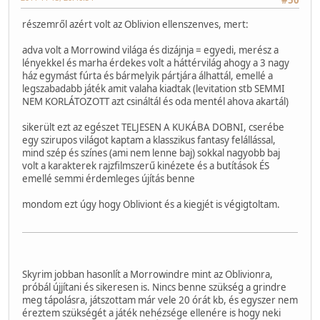
részemről azért volt az Oblivion ellenszenves, mert:
adva volt a Morrowind világa és dizájnja = egyedi, merész a
lényekkel és marha érdekes volt a háttérvilág ahogy a 3 nagy
ház egymást fúrta és bármelyik pártjára álhattál, emellé a
legszabadabb játék amit valaha kiadtak (levitation stb SEMMI
NEM KORLÁTOZOTT azt csináltál és oda mentél ahova akartál)
sikerült ezt az egészet TELJESEN A KUKÁBA DOBNI, cserébe
egy szirupos világot kaptam a klasszikus fantasy felállással,
mind szép és színes (ami nem lenne baj) sokkal nagyobb baj
volt a karakterek rajzfilmszerű kinézete és a butítások ÉS
emellé semmi érdemleges újítás benne
mondom ezt úgy hogy Obliviont és a kiegjét is végigtoltam.
Skyrim jobban hasonlít a Morrowindre mint az Oblivionra,
próbál újjítani és sikeresen is. Nincs benne szükség a grindre
meg tápolásra, játszottam már vele 20 órát kb, és egyszer nem
éreztem szükségét a játék nehézsége ellenére is hogy neki