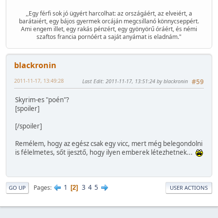
,,Egy férfi sok jó ügyért harcolhat: az országáért, az elveiért, a
barátaiért, egy bájos gyermek orcáján megcsillanó könnycseppért.
Ami engem illet, egy rakás pénzért, egy gyönyörű óráért, és némi
szaftos francia pornóért a saját anyámat is eladnám."
blackronin
2011-11-17, 13:49:28
Last Edit
: 2011-11-17, 13:51:24 by blackronin
#59
Skyrim-es "poén"?
[spoiler]
[/spoiler]
Remélem, hogy az egész csak egy vicc, mert még belegondolni
is félelmetes, sőt ijesztő, hogy ilyen emberek létezhetnek...
1
3
4
5
Pages
2
GO UP
USER ACTIONS