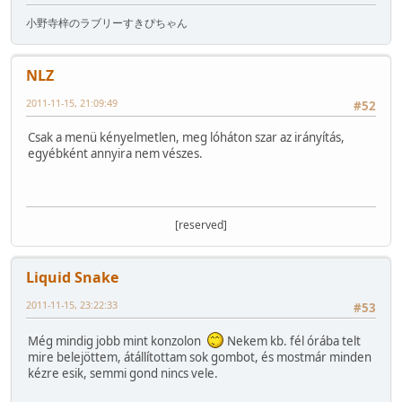
小野寺梓のラブリーすきぴちゃん
NLZ
2011-11-15, 21:09:49
#52
Csak a menü kényelmetlen, meg lóháton szar az irányítás,
egyébként annyira nem vészes.
[reserved]
Liquid Snake
2011-11-15, 23:22:33
#53
Még mindig jobb mint konzolon
Nekem kb. fél órába telt
mire belejöttem, átállítottam sok gombot, és mostmár minden
kézre esik, semmi gond nincs vele.