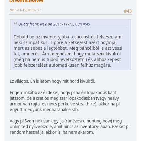
Dreamcleaver
2011-11-15, 01:07:23
#43
Quote from: NLZ on 2011-11-15, 00:14:49
Dobáld be az inventoryjába a cuccost és felveszi, ami
neki szimpatikus. Tippre a kétkezest azért noymja,
mert az sebez a legtöbbet. Meg páncélból is azt veszi
fel, ami erős. Ám megnézed, hogy mi látszik kívülről
(még ha nem is tudod levetkőztetni) és ahhoz képest
jobb felszerelést automatikusan felhúz magára.
Ez világos. Én is látom hogy mit hord kívülről.
Engem inkább az érdekel, hogy pl ha én lopakodós karit
játszom, de a csatlós meg szar lopakodásban (vagy heavy
armor van rajta, és nincs perkelve stealth-re), akkor ha pl
együtt megyünk meghallanak e stb.
Vagy pl Sven-nek van egy íja (ránézésre hunting bow) meg
unlimited nyílvesszője, amit nincs az inventory-jában. Ezeket pl
random használja, akkor is, ha nem akarom.