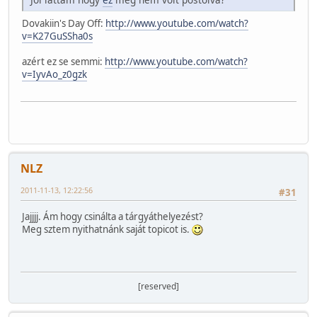
Dovakiin's Day Off:
http://www.youtube.com/watch?
v=K27GuSSha0s
azért ez se semmi:
http://www.youtube.com/watch?
v=IyvAo_z0gzk
NLZ
2011-11-13, 12:22:56
#31
Jajjjj. Ám hogy csinálta a tárgyáthelyezést?
Meg sztem nyithatnánk saját topicot is.
[reserved]