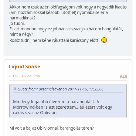
Akkor nem csak az én oldfagságom volt hogy a negyedik kiadás
(ami hozzám sokkal késöbb jutott el) nyomába se ér a
harmadiknak?
Jó tudni.
És azt mondod hogy ez jobban visszaadja a három hangulatát,
mint a négy?
Rossz tudni, nem kéne rákattani karácsony elött
Liquid Snake
2011-11-15, 20:05:58
#48
Quote from: Dreamcleaver on 2011-11-15, 17:35:06
Mindegy legalább élvezem a barangolást. A
Morrowind-ben is azt szerettem...és ezért volt egy
rakás szar az Oblivion.
Mi volt a baj az Oblivionnal, barangolás téren?