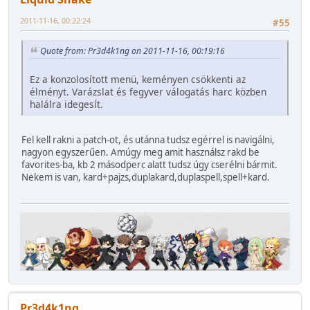
2011-11-16, 00:22:24
#55
Quote from: Pr3d4k1ng on 2011-11-16, 00:19:16
Ez a konzolosított menü, keményen csökkenti az
élményt. Varázslat és fegyver válogatás harc közben
halálra idegesít.
Fel kell rakni a patch-ot, és utánna tudsz egérrel is navigálni,
nagyon egyszerűen. Amúgy meg amit használsz rakd be
favorites-ba, kb 2 másodperc alatt tudsz úgy cserélni bármit.
Nekem is van, kard+pajzs,duplakard,duplaspell,spell+kard.
Pr3d4k1ng