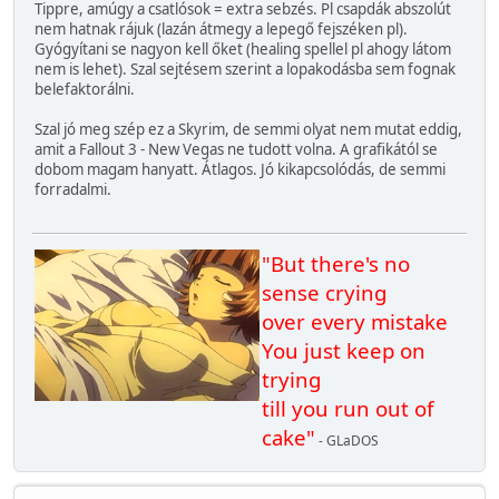
Tippre, amúgy a csatlósok = extra sebzés. Pl csapdák abszolút
nem hatnak rájuk (lazán átmegy a lepegő fejszéken pl).
Gyógyítani se nagyon kell őket (healing spellel pl ahogy látom
nem is lehet). Szal sejtésem szerint a lopakodásba sem fognak
belefaktorálni.
Szal jó meg szép ez a Skyrim, de semmi olyat nem mutat eddig,
amit a Fallout 3 - New Vegas ne tudott volna. A grafikától se
dobom magam hanyatt. Átlagos. Jó kikapcsolódás, de semmi
forradalmi.
"But there's no
sense crying
over every mistake
You just keep on
trying
till you run out of
cake"
- GLaDOS