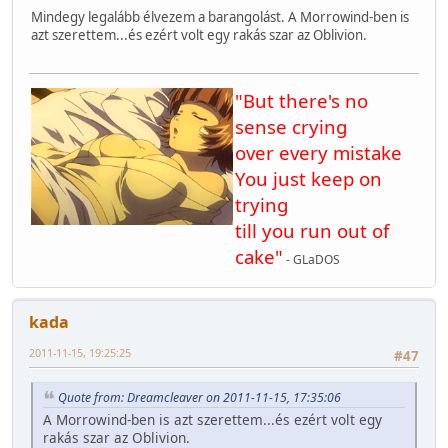
Mindegy legalább élvezem a barangolást. A Morrowind-ben is
azt szerettem...és ezért volt egy rakás szar az Oblivion.
"But there's no
sense crying
over every mistake
You just keep on
trying
till you run out of
cake"
- GLaDOS
kada
2011-11-15, 19:25:25
#47
Quote from: Dreamcleaver on 2011-11-15, 17:35:06
A Morrowind-ben is azt szerettem...és ezért volt egy
rakás szar az Oblivion.