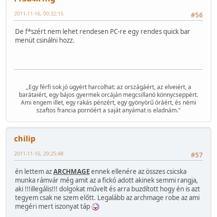
2011-11-16, 00:32:15
#56
De f*szért nem lehet rendesen PC-re egy rendes quick bar
menüt csinálni hozz.
,,Egy férfi sok jó ügyért harcolhat: az országáért, az elveiért, a
barátaiért, egy bájos gyermek orcáján megcsillanó könnycseppért.
Ami engem illet, egy rakás pénzért, egy gyönyörű óráért, és némi
szaftos francia pornóért a saját anyámat is eladnám."
chilip
2011-11-16, 20:25:48
#57
én lettem az
ARCHMAGE
ennek ellenére az összes csicska
munka rámvár még amit az a fickó adott akinek semmi rangja,
aki !!!illegális!!! dolgokat művelt és arra buzdított hogy én is azt
tegyem csak ne szem előtt. Legalább az archmage robe az ami
megéri mert iszonyat táp