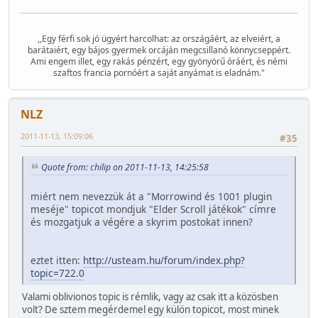
,,Egy férfi sok jó ügyért harcolhat: az országáért, az elveiért, a
barátaiért, egy bájos gyermek orcáján megcsillanó könnycseppért.
Ami engem illet, egy rakás pénzért, egy gyönyörű óráért, és némi
szaftos francia pornóért a saját anyámat is eladnám."
NLZ
2011-11-13, 15:09:06
#35
Quote from: chilip on 2011-11-13, 14:25:58
miért nem nevezzük át a "Morrowind és 1001 plugin
meséje" topicot mondjuk "Elder Scroll játékok" címre
és mozgatjuk a végére a skyrim postokat innen?
eztet itten:
http://usteam.hu/forum/index.php?
topic=722.0
Valami oblivionos topic is rémlik, vagy az csak itt a közösben
volt? De sztem megérdemel egy külön topicot, most minek