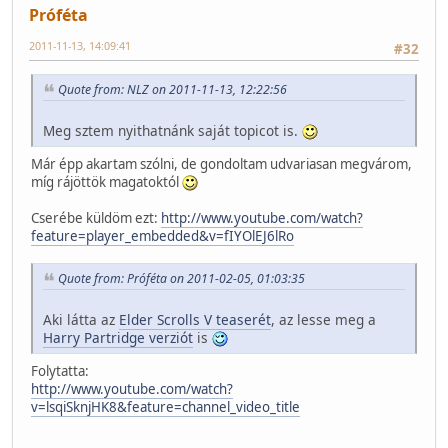
Próféta
2011-11-13, 14:09:41
#32
Quote from: NLZ on 2011-11-13, 12:22:56
Meg sztem nyithatnánk saját topicot is.
Már épp akartam szólni, de gondoltam udvariasan megvárom,
míg rájöttök magatoktól
Cserébe küldöm ezt:
http://www.youtube.com/watch?
feature=player_embedded&v=fIYOlEJ6lRo
Quote from: Próféta on 2011-02-05, 01:03:35
Aki látta az
Elder Scrolls V teaserét
, az lesse meg a
Harry Partridge verziót
is
Folytatta:
http://www.youtube.com/watch?
v=lsqiSknjHK8&feature=channel_video_title