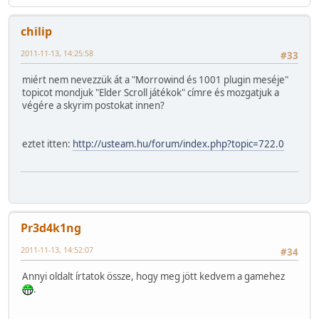
chilip
2011-11-13, 14:25:58
#33
miért nem nevezzük át a "Morrowind és 1001 plugin meséje"
topicot mondjuk "Elder Scroll játékok" címre és mozgatjuk a
végére a skyrim postokat innen?
eztet itten:
http://usteam.hu/forum/index.php?topic=722.0
Pr3d4k1ng
2011-11-13, 14:52:07
#34
Annyi oldalt írtatok össze, hogy meg jött kedvem a gamehez
.