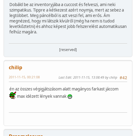
Dobáld be az inventoryjába a cuccost és felveszi, ami neki
szimpatikus. Tippre a kétkezest azért noymja, mert az sebez a
legtöbbet. Meg páncélból is azt veszi fel, ami erős. Ám
megnézed, hogy mi látszik kívülről (még ha nem is tudod
levetkőztetni) és ahhoz képest jobb felszerelést automatikusan
felhúz magára.
[reserved]
chilip
2011-11-15, 00:21:08
Last Edit
: 2011-11-15, 13:08:49 by chilip
#42
én az összes végigjátszásom alatt magányos farkast jáccom
max idézett lények vannak