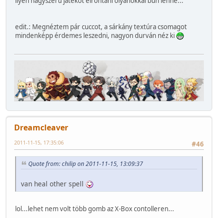
ilyen nagyszerű játékot elrontani olyanokkal bűn lenne...
edit.: Megnéztem pár cuccot, a sárkány textúra csomagot
mindenképp érdemes leszedni, nagyon durván néz ki
Dreamcleaver
2011-11-15, 17:35:06
#46
Quote from: chilip on 2011-11-15, 13:09:37
van heal other spell
lol...lehet nem volt több gomb az X-Box contolleren...