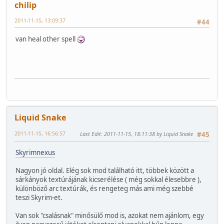
chilip
2011-11-15, 13:09:37
#44
van heal other spell
Liquid Snake
2011-11-15, 16:56:57
Last Edit
: 2011-11-15, 18:11:38 by Liquid Snake
#45
Skyrimnexus
Nagyon jó oldal. Elég sok mod található itt, többek között a
sárkányok textúrájának kicserélése ( még sokkal élesebbre ),
különböző arc textúrák, és rengeteg más ami még szebbé
teszi Skyrim-et.
Van sok "csalásnak" minősülő mod is, azokat nem ajánlom, egy