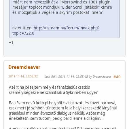
miért nem nevezzük át a "Morrowind és 1001 plugin
meséje" topicot mondjuk "Elder Scroll játékok" címre
és mozgatjuk a végére a skyrim postokat innen?
eztet itten:
http://usteam.hu/forum/index.php?
topic=722.0
+1
Dreamcleaver
2011-11-14, 22:52:32
Last Edit
: 2011-11-14, 22:55:48 by Dreamcleaver
#40
Azért ha jól sejtem mély és fantáziadús csatlós
személyiségekre ne számítsak a Sykrim-ben ugye?
Ez a Sven nevű fickó pl helyből csatlakozott és követ bárhová,
csak mert jó színben tüntettem fel a helyi kereskedő lányánál
(ráadásul minden átvezető dialógus nélkül). Azóta még
énekeltetni sem tudom, pedig bárd lenne a drágám...
Amúgy a csatlósoknak vannak statjaik? Pl hogy milyen páncélt