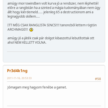
amúgy morrowindben volt kurva jó a rendszer, nem léphettél
előre a ranglistán ha a szinted a mágia tudományában nem úgy
állt hogy kiérdemeld..... jelenleg 65 a destructionom ami a
legnagyobb skillem....
ITT MÉG CSAK RANGLISTA SINCS!!!! tanoncból lettem rögtön
ARCHMAGE!!!
amúgy jó a játék csak pár dolgot kibaszottul lebutítottak ott
ahol NEM KELLETT VOLNA.
Pr3d4k1ng
2011-11-16, 20:53:33
#58
Jómagam meg hagyom fenébe a gamet.