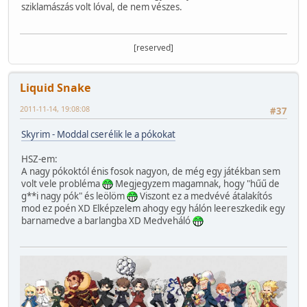
sziklamászás volt lóval, de nem vészes.
[reserved]
Liquid Snake
2011-11-14, 19:08:08
#37
Skyrim - Moddal cserélik le a pókokat
HSZ-em:
A nagy pókoktól énis fosok nagyon, de még egy játékban sem
volt vele probléma
Megjegyzem magamnak, hogy "hűű de
g**i nagy pók" és leölöm
Viszont ez a medvévé átalakítós
mod ez poén XD Elképzelem ahogy egy hálón leereszkedik egy
barnamedve a barlangba XD Medveháló