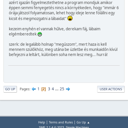
azért igazán figyelmeztethetne a program mondjuk amikor
éppen semmi fenyegetés nincs a környékeden, hogy "immár 6
órája játszol folyamatosan, lehet hogy ideje lenne fölállni egy
kicsit és megmozgatni a lábaidat"
kezeim enyhén el vannak hűlve, derekam fáj, lábaim
elgémberedtek
szerk: de legalább holnap "megúszom", mert haza is kell
mennem szülőkhöz, meg utána be üzletbe és munkaidőn kívül
befejezni a leltárt, különben soha nem lesz meg... hurrá!
1
3
4
...
25
Pages
2
GO UP
USER ACTIONS
|
|
Help
Terms and Rules
Go Up ▲
,
SMF 2.1.4 © 2023
Simple Machines