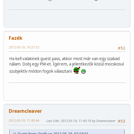
Fazék
2012-05-19, 10:27:53
#52
Ha kell valakinek guest pass, akkor most már van egy szabad
nálam. Dobj egy PM-et. Ígérem, a jelentkezők közül mocskosul
szubjektív módon fogok választani
Dreamcleaver
2012-05-19, 11:43:44
Last Edit
: 2012-05-19, 11:45:19 by Dreamcleaver
#53
Quote from: Fazék on 2012-05-19, 02:18:01