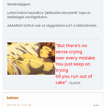
Mindenképpen!
Lehet ki kéne használni a "Játékostárs kerestetik" topic-ot
battletagek cserélgetésére.
AAAARGH! 62% és már x2 végignéztem a D1-2 előtörténetet.
"But there's no
sense crying
over every mistake
You just keep on
trying
till you run out of
cake"
- GLaDOS
kelvor
2012-05-16, 21:01:34
#40