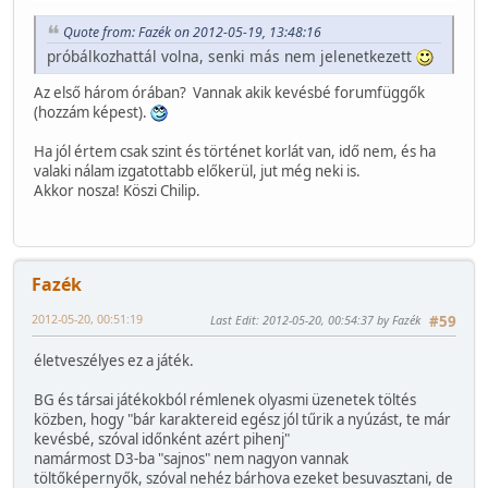
Quote from: Fazék on 2012-05-19, 13:48:16
próbálkozhattál volna, senki más nem jelenetkezett
Az első három órában? Vannak akik kevésbé forumfüggők
(hozzám képest).
Ha jól értem csak szint és történet korlát van, idő nem, és ha
valaki nálam izgatottabb előkerül, jut még neki is.
Akkor nosza! Köszi Chilip.
Fazék
2012-05-20, 00:51:19
Last Edit
: 2012-05-20, 00:54:37 by Fazék
#59
életveszélyes ez a játék.
BG és társai játékokból rémlenek olyasmi üzenetek töltés
közben, hogy "bár karaktereid egész jól tűrik a nyúzást, te már
kevésbé, szóval időnként azért pihenj"
namármost D3-ba "sajnos" nem nagyon vannak
töltőképernyők, szóval nehéz bárhova ezeket besuvasztani, de