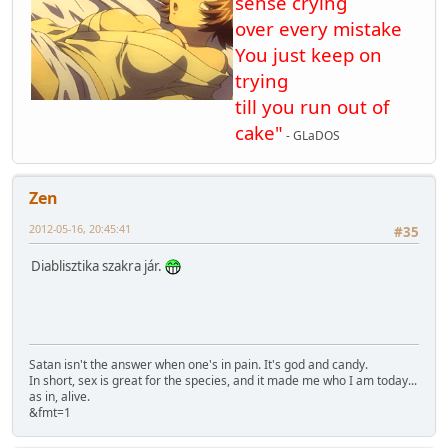
sense crying
over every mistake
You just keep on
trying
till you run out of
cake"
- GLaDOS
Zen
2012-05-16, 20:45:41
#35
Diablisztika szakra jár.
Satan isn't the answer when one's in pain. It's god and candy.
In short, sex is great for the species, and it made me who I am today...
as in, alive.
&fmt=1