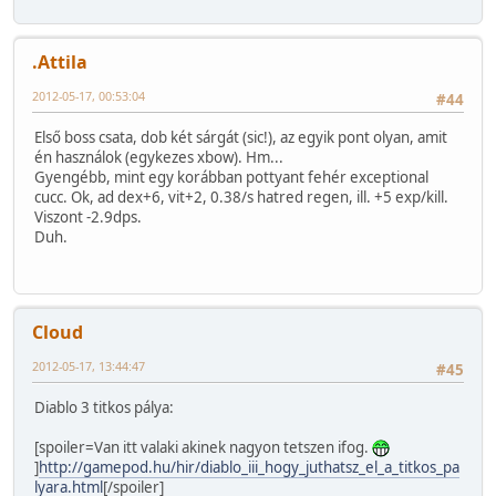
.Attila
2012-05-17, 00:53:04
#44
Első boss csata, dob két sárgát (sic!), az egyik pont olyan, amit
én használok (egykezes xbow). Hm...
Gyengébb, mint egy korábban pottyant fehér exceptional
cucc. Ok, ad dex+6, vit+2, 0.38/s hatred regen, ill. +5 exp/kill.
Viszont -2.9dps.
Duh.
Cloud
2012-05-17, 13:44:47
#45
Diablo 3 titkos pálya:
[spoiler=Van itt valaki akinek nagyon tetszen ifog.
]
http://gamepod.hu/hir/diablo_iii_hogy_juthatsz_el_a_titkos_pa
lyara.html
[/spoiler]