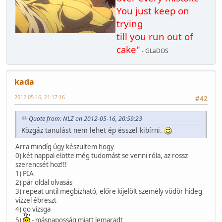
You just keep on
trying
till you run out of
cake"
- GLaDOS
kada
2012-05-16, 21:17:16
#42
Quote from: NLZ on 2012-05-16, 20:59:23
Közgáz tanulást nem lehet ép ésszel kibírni.
Arra mindíg úgy készültem hogy
0) két nappal elötte még tudomást se venni róla, az rossz
szerencsét hoz!!!
1) PIA
2) pár oldal olvasás
3) repeat until megbízható, előre kijelölt személy vödör hideg
vizzel ébreszt
4) go vizsga
5)
- másnaposság miatt lemaradt