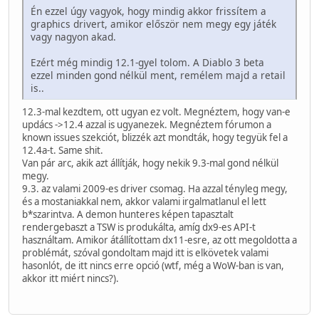
Én ezzel úgy vagyok, hogy mindig akkor frissítem a
graphics drivert, amikor először nem megy egy játék
vagy nagyon akad.
Ezért még mindig 12.1-gyel tolom. A Diablo 3 beta
ezzel minden gond nélkül ment, remélem majd a retail
is..
12.3-mal kezdtem, ott ugyan ez volt. Megnéztem, hogy van-e
updács ->12.4 azzal is ugyanezek. Megnéztem fórumon a
known issues szekciót, blizzék azt mondták, hogy tegyük fel a
12.4a-t. Same shit.
Van pár arc, akik azt állítják, hogy nekik 9.3-mal gond nélkül
megy.
9.3. az valami 2009-es driver csomag. Ha azzal tényleg megy,
és a mostaniakkal nem, akkor valami irgalmatlanul el lett
b*szarintva. A demon hunteres képen tapasztalt
rendergebaszt a TSW is produkálta, amíg dx9-es API-t
használtam. Amikor átállítottam dx11-esre, az ott megoldotta a
problémát, szóval gondoltam majd itt is elkövetek valami
hasonlót, de itt nincs erre opció (wtf, még a WoW-ban is van,
akkor itt miért nincs?).