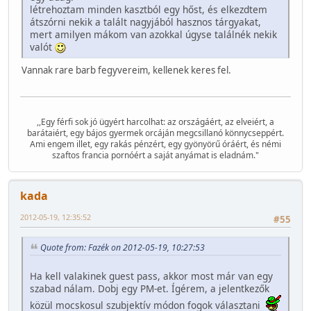
létrehoztam minden kasztból egy hőst, és elkezdtem
átszórni nekik a talált nagyjából hasznos tárgyakat,
mert amilyen mákom van azokkal úgyse találnék nekik
valót
Vannak rare barb fegyvereim, kellenek keres fel.
,,Egy férfi sok jó ügyért harcolhat: az országáért, az elveiért, a
barátaiért, egy bájos gyermek orcáján megcsillanó könnycseppért.
Ami engem illet, egy rakás pénzért, egy gyönyörű óráért, és némi
szaftos francia pornóért a saját anyámat is eladnám."
kada
2012-05-19, 12:35:52
#55
Quote from: Fazék on 2012-05-19, 10:27:53
Ha kell valakinek guest pass, akkor most már van egy
szabad nálam. Dobj egy PM-et. Ígérem, a jelentkezők
közül mocskosul szubjektív módon fogok választani