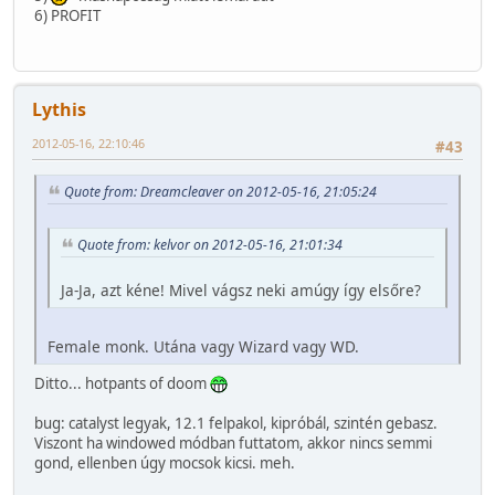
6) PROFIT
Lythis
2012-05-16, 22:10:46
#43
Quote from: Dreamcleaver on 2012-05-16, 21:05:24
Quote from: kelvor on 2012-05-16, 21:01:34
Ja-Ja, azt kéne! Mivel vágsz neki amúgy így elsőre?
Female monk. Utána vagy Wizard vagy WD.
Ditto... hotpants of doom
bug: catalyst legyak, 12.1 felpakol, kipróbál, szintén gebasz.
Viszont ha windowed módban futtatom, akkor nincs semmi
gond, ellenben úgy mocsok kicsi. meh.