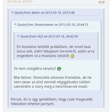
2012-05-16, 20:59:51
#39
Quote from: kelvor on 2012-05-16, 20:57:48
Quote from: Dreamcleaver on 2012-05-16, 20:44:15
Quote from: NLZ on 2012-05-16, 20:42:54
Én hivatalos letöltőt próbáltam, de mivel buzi
lassú volt, ezért lekaptam torrentről, aztán arra
engedtem rá a hivatalos letöltőt
Te nem vizsgákra tanulsz?
Btw Kelvor: felveszlek szívesen friendsbe, de ha
nem zavar az első normál végigjátszást solózni
szeretném a story meg a henchman-ek miatt.
Persze, én is úgy gondoltam, hogy csak magasabb
fokozaton lehetne partyzni.