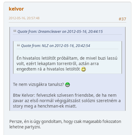
kelvor
2012-05-16, 20:57:48
#37
Quote from: Dreamcleaver on 2012-05-16, 20:44:15
Quote from: NLZ on 2012-05-16, 20:42:54
Én hivatalos letöltőt próbáltam, de mivel buzi lassú
volt, ezért lekaptam torrentről, aztán arra
engedtem rá a hivatalos letöltőt
Te nem vizsgákra tanulsz?
Btw Kelvor: felveszlek szívesen friendsbe, de ha nem
zavar az első normál végigjátszást solózni szeretném a
story meg a henchman-ek miatt.
Persze, én is úgy gondoltam, hogy csak magasabb fokozaton
lehetne partyzni.