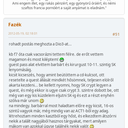
Ami engem illet, egy rakás pénzért, egy gyönyörű óráért, és némi
szaftos francia pornóért a saját anyámat is eladnám."
Fazék
2012-05-19, 02:18:01
#51
rohadt postás meghozta a Dio3-at...
kb f7 óta csak vacsorázni tettem félre. de erőt vettem
magamon és most kiléptem!
guest pass alat elvittem barbárt és kirurgust 10-11. szintig SK
lenyomásáig.
kicsit kicseszés, hogy amint beütöttem a cd-kulcsot, ott
resetelte a quest állását mindkét hősömnek, teljesen elölről
akarta kezdeni... be kellett nyomni, hogy SK crypt legyen a
quest, és még ekkor is ugye csak crypt 3. szintre dobott be, ott
még van egy kis küzdelem eljutni SK-ig és ezt a részt enyhén
szólva már unom
na mindegy. barbárral most haladtam előre egy kicsit, 16-os
szintű vagyok már, még mindig van az ACT1-ből egy adag.
létrehoztam minden kasztból egy hőst, és elkezdtem átszórni
nekik a talált nagyjából hasznos tárgyakat, mert amilyen
mákom van azokkal úgyse találnék nekik valót