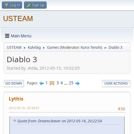
Log in
Sign up
USTEAM
Main Menu
USTEAM
Külvilág
Games
(Moderator:
Kuroi Tenshi
)
Diablo 3
►
►
►
Diablo 3
Started by .Attila, 2012-05-15, 10:02:05
1
3
4
...
25
Pages
2
GO DOWN
USER ACTIONS
Lythis
2012-05-16, 20:34:47
#30
Quote from: Dreamcleaver on 2012-05-16, 20:22:54