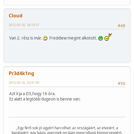
Cloud
2012-05-18, 18:19:37
#49
Van 2. rész is már.
Freddiew megint alkotott.
Pr3d4k1ng
2012-05-18, 23:41:00
#50
Azt írja a D3,hogy 16 óra.
Ez alatt a legtöbb dugeon is benne van.
,,Egy férfi sok jó ügyért harcolhat: az országáért, az elveiért, a
barátaiért, egy bájos gyermek orcáján megcsillanó könnycseppért.