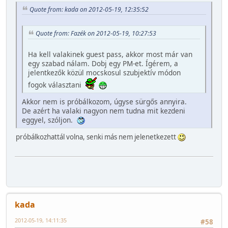
Quote from: kada on 2012-05-19, 12:35:52
Quote from: Fazék on 2012-05-19, 10:27:53
Ha kell valakinek guest pass, akkor most már van
egy szabad nálam. Dobj egy PM-et. Ígérem, a
jelentkezők közül mocskosul szubjektív módon
fogok választani
Akkor nem is próbálkozom, úgyse sürgős annyira.
De azért ha valaki nagyon nem tudna mit kezdeni
eggyel, szóljon.
próbálkozhattál volna, senki más nem jelenetkezett
kada
2012-05-19, 14:11:35
#58