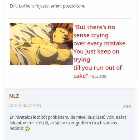
Edit. Lol be is fejezte, amint posztoltam.
"But there's no
sense crying
over every mistake
You just keep on
trying
till you run out of
cake"
- GLaDOS
NLZ
2012-05-16, 20:42:54
#33
Én hivatalos letöltőt próbáltam, de mivel buzi lassú volt, ezért
lekaptam torrentről, aztán arra engedtem rá a hivatalos
letöltőt