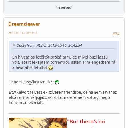
[reserved]
Dreamcleaver
2012-05-16, 20:44:15
#34
Quote from: NLZ on 2012-05-16, 20:42:54
Én hivatalos letöltőt próbáltam, de mivel buzi lassú
volt, ezért lekaptam torrentről, aztán arra engedtem rá
a hivatalos letöltőt
Te nem vizsgákra tanulsz?
Btw Kelvor: felveszlek szívesen friendsbe, de ha nem zavar az
első normál végigjátszást solózni szeretném a story meg a
henchman-ek miatt.
"But there's no