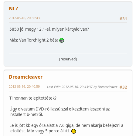
NLZ
2012-05-16, 20:36:43
#31
5850 jól megy 12.1-el, milyen kártyád van?
Más: Van Torchlight 2 béta
[reserved]
Dreamcleaver
2012-05-16, 20:40:59
Last Edit
: 2012-05-16, 20:43:37 by Dreamcleaver
#32
Ti honnan telepítettétek?
Úgy olvastam DVD-ről lassú szal elkezdtem leszedni az
installert b-netről.
Le is jött kb egy óra alatt a 7.6 giga, de nem akarja befejezni a
letöltést. Már vagy 5 perce áll itt.