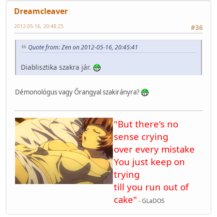
Dreamcleaver
2012-05-16, 20:48:25
#36
Quote from: Zen on 2012-05-16, 20:45:41
Diablisztika szakra jár.
Démonológus vagy Őrangyal szakirányra?
"But there's no
sense crying
over every mistake
You just keep on
trying
till you run out of
cake"
- GLaDOS