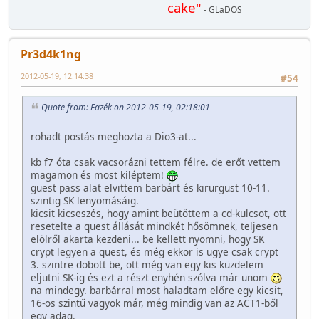
cake"
- GLaDOS
Pr3d4k1ng
2012-05-19, 12:14:38
#54
Quote from: Fazék on 2012-05-19, 02:18:01
rohadt postás meghozta a Dio3-at...
kb f7 óta csak vacsorázni tettem félre. de erőt vettem
magamon és most kiléptem!
guest pass alat elvittem barbárt és kirurgust 10-11.
szintig SK lenyomásáig.
kicsit kicseszés, hogy amint beütöttem a cd-kulcsot, ott
resetelte a quest állását mindkét hősömnek, teljesen
elölről akarta kezdeni... be kellett nyomni, hogy SK
crypt legyen a quest, és még ekkor is ugye csak crypt
3. szintre dobott be, ott még van egy kis küzdelem
eljutni SK-ig és ezt a részt enyhén szólva már unom
na mindegy. barbárral most haladtam előre egy kicsit,
16-os szintű vagyok már, még mindig van az ACT1-ből
egy adag.