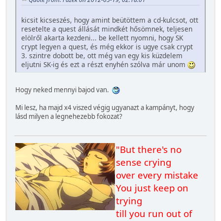
kicsit kicseszés, hogy amint beütöttem a cd-kulcsot, ott
resetelte a quest állását mindkét hősömnek, teljesen
elölről akarta kezdeni... be kellett nyomni, hogy SK
crypt legyen a quest, és még ekkor is ugye csak crypt
3. szintre dobott be, ott még van egy kis küzdelem
eljutni SK-ig és ezt a részt enyhén szólva már unom
Hogy neked mennyi bajod van.
Mi lesz, ha majd x4 viszed végig ugyanazt a kampányt, hogy
lásd milyen a legnehezebb fokozat?
"But there's no
sense crying
over every mistake
You just keep on
trying
till you run out of