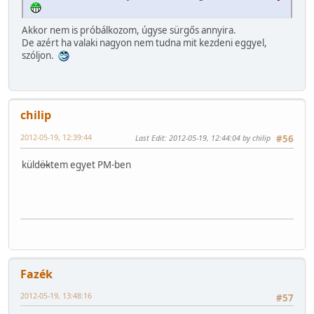
Akkor nem is próbálkozom, úgyse sürgős annyira.
De azért ha valaki nagyon nem tudna mit kezdeni eggyel,
szóljon.
chilip
2012-05-19, 12:39:44
Last Edit
: 2012-05-19, 12:44:04 by chilip
#56
küld
ök
tem egyet PM-ben
Fazék
2012-05-19, 13:48:16
#57