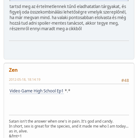
tartsd meg az értelmetlennek tűnő eladhatatlan tárgyakat, és
figyelj oda összekombinálási lehetőségre vmelyik szereplőnél,
ha már megvan mind. ha valaki pontosabban elolvasta és még
hozzá tud adni spoiler-mentes tanácsot, akkor tegye meg,
részemről ennyi maradt meg a cikkből
Zen
2012-05-18, 18:14:19
#48
Video Game High School Ep1
*.*
Satan isn't the answer when one's in pain. It's god and candy.
In short, sex is great for the species, and it made me who I am today...
as in, alive.
&fmt=1