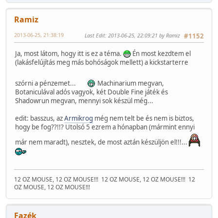
Ramiz
2013-06-25, 21:38:19
Last Edit
: 2013-06-25, 22:09:21 by Ramiz
#1152
Ja, most látom, hogy itt is ez a téma.
Én most kezdtem el
(lakásfelújítás meg más bohóságok mellett) a kickstarterre
szórni a pénzemet...
Machinarium megvan,
Botaniculával adós vagyok, két Double Fine játék és
Shadowrun megvan, mennyi sok készül még...
edit: basszus, az
Armikrog
még nem telt be és nem is biztos,
hogy be fog??!!? Utolsó 5 ezrem a hónapban (mármint ennyi
már nem maradt), nesztek, de most aztán készüljön el!!!...
12 OZ MOUSE, 12 OZ MOUSE!!!
12 OZ MOUSE, 12 OZ MOUSE!!!
12
OZ MOUSE, 12 OZ MOUSE!!!
Fazék