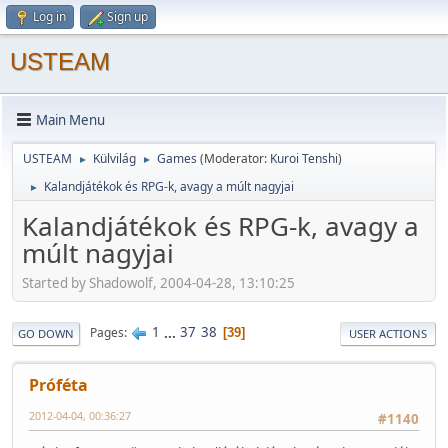
Log in
Sign up
USTEAM
Main Menu
USTEAM
Külvilág
Games
(Moderator:
Kuroi Tenshi
)
►
►
Kalandjátékok és RPG-k, avagy a múlt nagyjai
►
Kalandjátékok és RPG-k, avagy a
múlt nagyjai
Started by Shadowolf, 2004-04-28, 13:10:25
1
...
37
38
Pages
39
GO DOWN
USER ACTIONS
Próféta
2012-04-04, 00:36:27
#1140