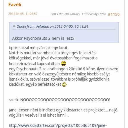
Fazék
2012-04-05, 11:06:57
Last Edit
: 2012-04-05, 11:09:40 by Fazék
#1150
Quote from: Felsmuk on 2012-04-05, 10:48:24
Akkor Psychonauts 2 nem is lesz?
tippre azzal még várnak egy kicsit.
Notch is miután szembesült a tényleges fejlesztési
költségekkel, már jóval óvatosabban fogalmazott a
finanszírozással kapcsolatban
egy Psychonauts 2-re alsóhangon 20millió $ kéne. ilyen összeg
kickstarter-en való összegyűjtésére némileg kisebb esélyt
látnak ők is, szóval ezzel továbbra is próbálják győzködni a
kiadókat, egyéb befektetőket
szerk: NOOOOOOOOOOOOOOOOOOOOOOOOOOOOOO!
Jane Jensen néni is indított egy kickstarter-es projektet... na jó,
végülis 1 vesével is el lehet lenni...
http://www.kickstarter.com/projects/1005365109/jane-