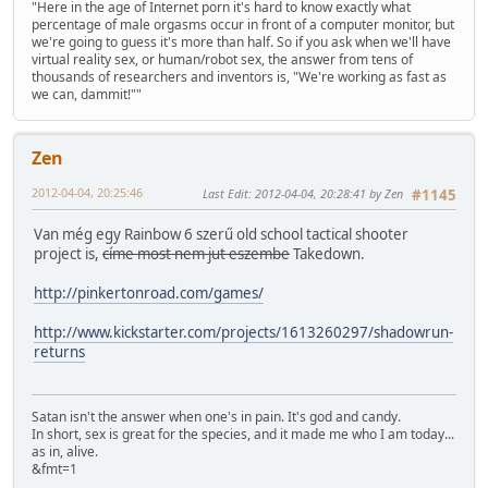
"Here in the age of Internet porn it's hard to know exactly what
percentage of male orgasms occur in front of a computer monitor, but
we're going to guess it's more than half. So if you ask when we'll have
virtual reality sex, or human/robot sex, the answer from tens of
thousands of researchers and inventors is, "We're working as fast as
we can, dammit!""
Zen
2012-04-04, 20:25:46
Last Edit
: 2012-04-04, 20:28:41 by Zen
#1145
Van még egy Rainbow 6 szerű old school tactical shooter
project is,
címe most nem jut eszembe
Takedown.
http://pinkertonroad.com/games/
http://www.kickstarter.com/projects/1613260297/shadowrun-
returns
Satan isn't the answer when one's in pain. It's god and candy.
In short, sex is great for the species, and it made me who I am today...
as in, alive.
&fmt=1