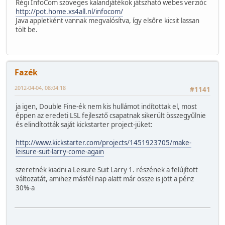
Régi InfoCom szöveges kalandjátékok játszható webes verziói:
http://pot.home.xs4all.nl/infocom/
Java appletként vannak megvalósítva, így elsőre kicsit lassan
tölt be.
Fazék
2012-04-04, 08:04:18
#1141
ja igen, Double Fine-ék nem kis hullámot indítottak el, most
éppen az eredeti LSL fejlesztő csapatnak sikerült összegyűlnie
és elindították saját kickstarter project-jüket:
http://www.kickstarter.com/projects/1451923705/make-
leisure-suit-larry-come-again
szeretnék kiadni a Leisure Suit Larry 1. részének a felújított
változatát, amihez másfél nap alatt már össze is jött a pénz
30%-a