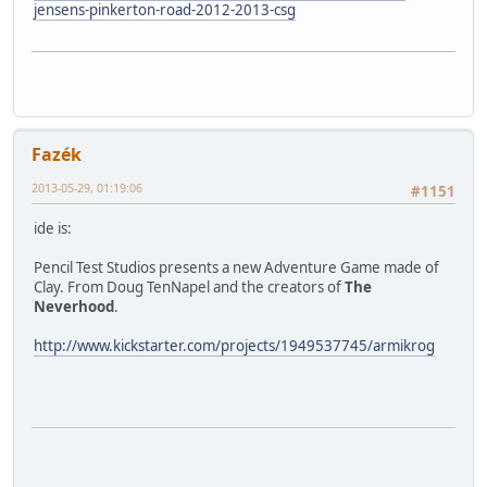
jensens-pinkerton-road-2012-2013-csg
Fazék
2013-05-29, 01:19:06
#1151
ide is:
Pencil Test Studios presents a new Adventure Game made of
Clay. From Doug TenNapel and the creators of
The
Neverhood
.
http://www.kickstarter.com/projects/1949537745/armikrog