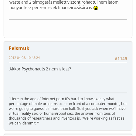
wasteland 2 támogatás mellett viszont rohadtul nem látom
hogyan lesz pénzem ezek finanszírozására is
Felsmuk
2012-04-05, 10:48:24
#1149
Akkor Psychonauts 2 nem is lesz?
"Here in the age of Internet porn it's hard to know exactly what
percentage of male orgasms occur in front of a computer monitor, but
we're going to guess it's more than half. So if you ask when we'll have
virtual reality sex, or human/robot sex, the answer from tens of
thousands of researchers and inventors is, "We're working as fast as
we can, dammit!""