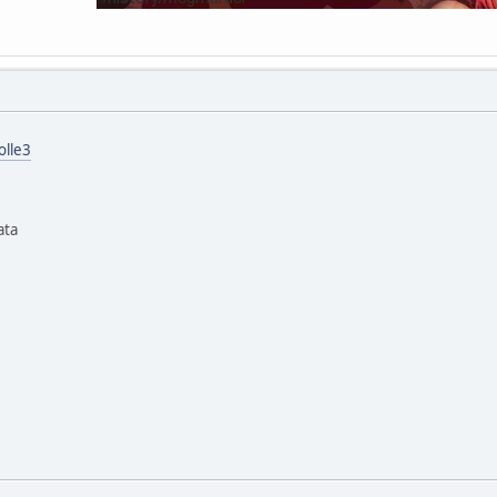
olle3
ata