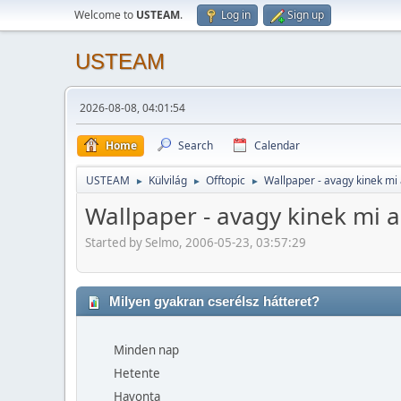
Welcome to
USTEAM
.
Log in
Sign up
USTEAM
2026-08-08, 04:01:54
Home
Search
Calendar
USTEAM
Külvilág
Offtopic
Wallpaper - avagy kinek mi
►
►
►
Wallpaper - avagy kinek mi 
Started by Selmo, 2006-05-23, 03:57:29
Milyen gyakran cserélsz hátteret?
Minden nap
Hetente
Havonta