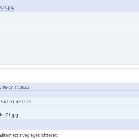
csZ1.jpg
5-08-03, 11:30:03
5-08-03, 02:33:20
4csZ1.jpg
náltam ezt a végleges hátteret.