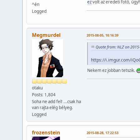
ez
volt az eredeti fotó, úgyh
^én
Logged
Megmurdel
2015-08-05, 10:16:39
Quote from: NLZ on 2015-
https://i.imgur.com/iQ
Nekem ez jobban tetszik.
otaku
Posts: 1,804
Soha ne add fel! ...csak ha
van rajta elég bélyeg.
Logged
frozenstein
2015-08-28, 17:22:53