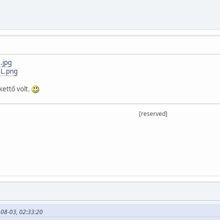
.jpg
0L.png
kettő volt.
[reserved]
08-03, 02:33:20