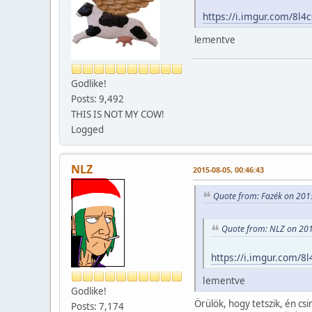
https://i.imgur.com/8l4
lementve
Godlike!
Posts: 9,492
THIS IS NOT MY COW!
Logged
NLZ
2015-08-05, 00:46:43
Quote from: Fazék on 201
Quote from: NLZ on 201
https://i.imgur.com/8l
lementve
Godlike!
Örülök, hogy tetszik, én csi
Posts: 7,174