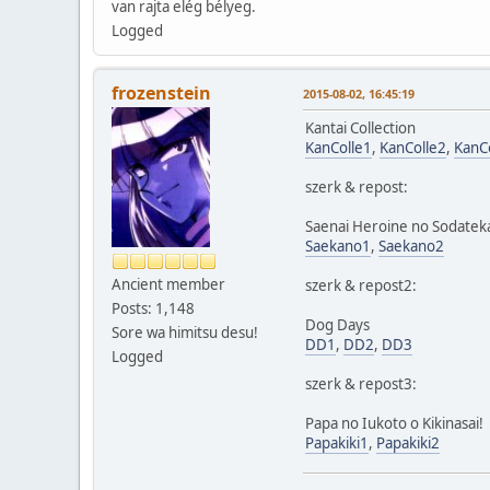
van rajta elég bélyeg.
Logged
frozenstein
2015-08-02, 16:45:19
Kantai Collection
KanColle1
,
KanColle2
,
KanC
szerk & repost:
Saenai Heroine no Sodatek
Saekano1
,
Saekano2
Ancient member
szerk & repost2:
Posts: 1,148
Dog Days
Sore wa himitsu desu!
DD1
,
DD2
,
DD3
Logged
szerk & repost3:
Papa no Iukoto o Kikinasai!
Papakiki1
,
Papakiki2