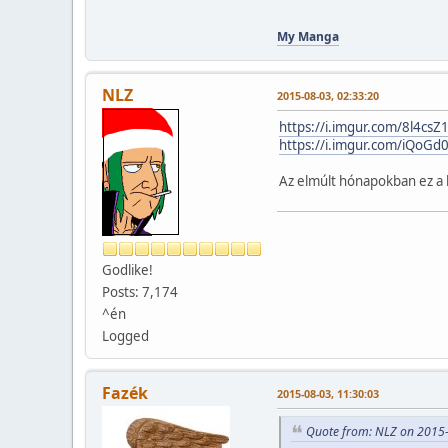
My Manga
NLZ
2015-08-03, 02:33:20
https://i.imgur.com/8l4csZ1
https://i.imgur.com/iQoGd
Az elmúlt hónapokban ez a 
Godlike!
Posts: 7,174
^én
Logged
Fazék
2015-08-03, 11:30:03
Quote from: NLZ on 2015-