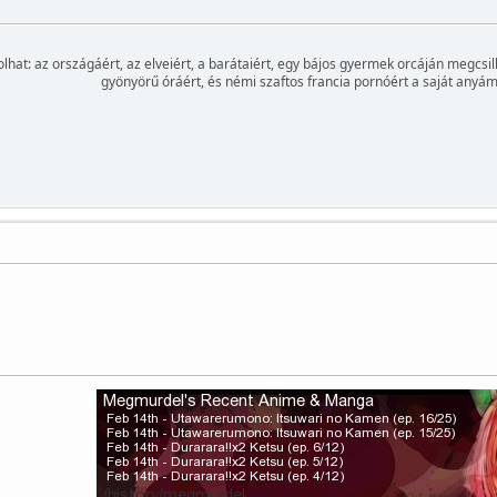
rcolhat: az országáért, az elveiért, a barátaiért, egy bájos gyermek orcáján megcs
gyönyörű óráért, és némi szaftos francia pornóért a saját anyám