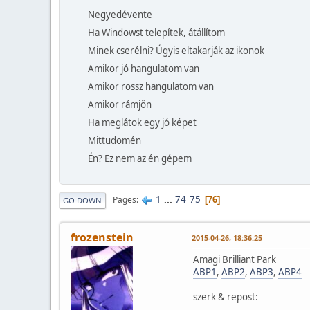
Negyedévente
Ha Windowst telepítek, átállítom
Minek cserélni? Úgyis eltakarják az ikonok
Amikor jó hangulatom van
Amikor rossz hangulatom van
Amikor rámjön
Ha meglátok egy jó képet
Mittudomén
Én? Ez nem az én gépem
1
...
74
75
Pages
76
GO DOWN
frozenstein
2015-04-26, 18:36:25
Amagi Brilliant Park
ABP1
,
ABP2
,
ABP3
,
ABP4
szerk & repost: