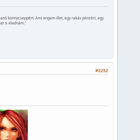
illanó könnycseppért. Ami engem illet, egy rakás pénzért, egy
at is eladnám."
#2252