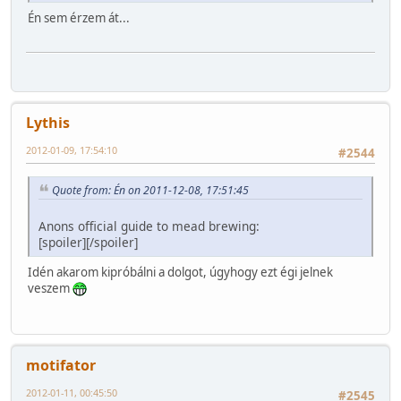
Én sem érzem át...
Lythis
2012-01-09, 17:54:10
#2544
Quote from: Én on 2011-12-08, 17:51:45
Anons official guide to mead brewing:
[spoiler]
[/spoiler]
Idén akarom kipróbálni a dolgot, úgyhogy ezt égi jelnek
veszem
motifator
2012-01-11, 00:45:50
#2545