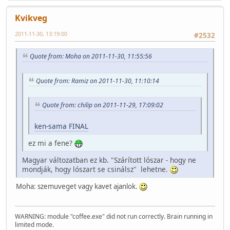
Kvikveg
2011-11-30, 13:19:00
#2532
Quote from: Moha on 2011-11-30, 11:55:56
Quote from: Ramiz on 2011-11-30, 11:10:14
Quote from: chilip on 2011-11-29, 17:09:02
ken-sama FINAL
ez mi a fene?
Magyar változatban ez kb. "Szárított lószar - hogy ne
mondják, hogy lószart se csinálsz" lehetne.
Moha: szemuveget vagy kavet ajanlok.
WARNING: module "coffee.exe" did not run correctly. Brain running in
limited mode.