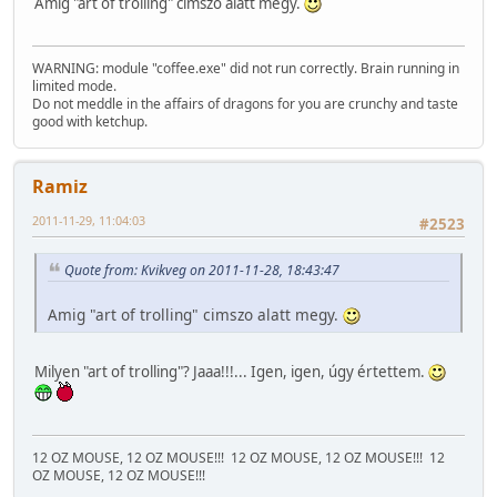
Amig "art of trolling" cimszo alatt megy.
WARNING: module "coffee.exe" did not run correctly. Brain running in
limited mode.
Do not meddle in the affairs of dragons for you are crunchy and taste
good with ketchup.
Ramiz
2011-11-29, 11:04:03
#2523
Quote from: Kvikveg on 2011-11-28, 18:43:47
Amig "art of trolling" cimszo alatt megy.
Milyen "art of trolling"? Jaaa!!!... Igen, igen, úgy értettem.
12 OZ MOUSE, 12 OZ MOUSE!!!
12 OZ MOUSE, 12 OZ MOUSE!!!
12
OZ MOUSE, 12 OZ MOUSE!!!