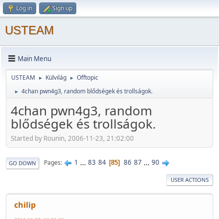
Log in
Sign up
USTEAM
Main Menu
USTEAM
Külvilág
Offtopic
►
►
4chan pwn4g3, random blődségek és trollságok.
►
4chan pwn4g3, random
blődségek és trollságok.
Started by Rounin, 2006-11-23, 21:02:00
1
...
83
84
86
87
...
90
Pages
85
GO DOWN
USER ACTIONS
chilip