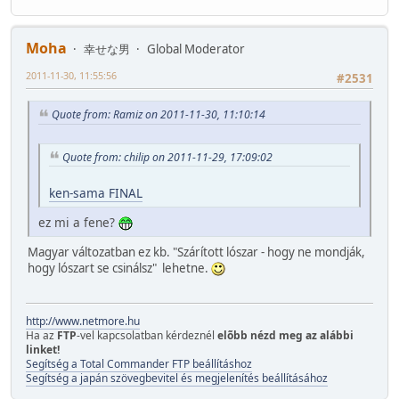
Moha
幸せな男
Global Moderator
2011-11-30, 11:55:56
#2531
Quote from: Ramiz on 2011-11-30, 11:10:14
Quote from: chilip on 2011-11-29, 17:09:02
ken-sama FINAL
ez mi a fene?
Magyar változatban ez kb. "Szárított lószar - hogy ne mondják,
hogy lószart se csinálsz" lehetne.
http://www.netmore.hu
Ha az
FTP
-vel kapcsolatban kérdeznél
elõbb nézd meg az alábbi
linket!
Segítség a Total Commander FTP beállításhoz
Segítség a japán szövegbevitel és megjelenítés beállításához