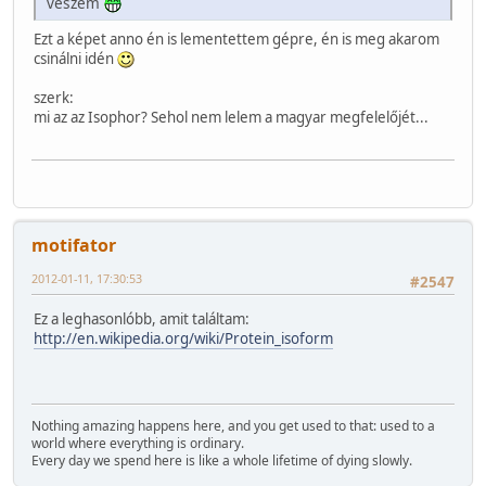
veszem
Ezt a képet anno én is lementettem gépre, én is meg akarom
csinálni idén
szerk:
mi az az Isophor? Sehol nem lelem a magyar megfelelőjét...
motifator
2012-01-11, 17:30:53
#2547
Ez a leghasonlóbb, amit találtam:
http://en.wikipedia.org/wiki/Protein_isoform
Nothing amazing happens here, and you get used to that: used to a
world where everything is ordinary.
Every day we spend here is like a whole lifetime of dying slowly.