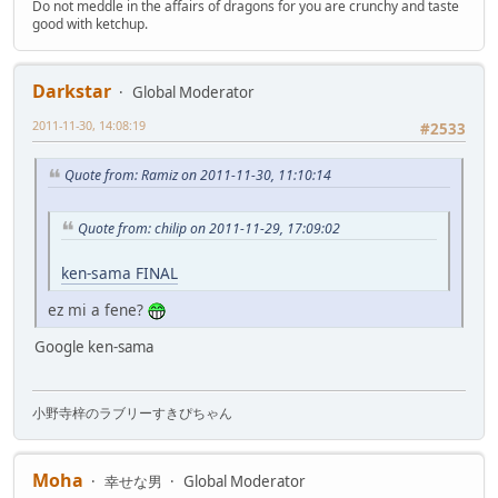
Do not meddle in the affairs of dragons for you are crunchy and taste
good with ketchup.
Darkstar
Global Moderator
2011-11-30, 14:08:19
#2533
Quote from: Ramiz on 2011-11-30, 11:10:14
Quote from: chilip on 2011-11-29, 17:09:02
ken-sama FINAL
ez mi a fene?
Google ken-sama
小野寺梓のラブリーすきぴちゃん
Moha
幸せな男
Global Moderator