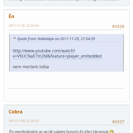
Én
2011-11-29, 22:24:42
#2526
Quote from: Nakedape on 2011-11-29, 21:54:39
http://www.youtube.com/watch?
v=V9UCNaE7m2M&feature=player_embedded
nem mertem lolba
Cobra
2011-11-29, 22:29:22
#2527
Én megbökném az arcát valami hosszú és éles tárggyal