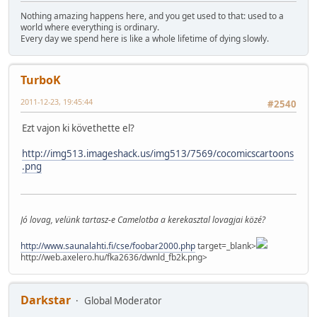
Nothing amazing happens here, and you get used to that: used to a
world where everything is ordinary.
Every day we spend here is like a whole lifetime of dying slowly.
TurboK
2011-12-23, 19:45:44
#2540
Ezt vajon ki követhette el?
http://img513.imageshack.us/img513/7569/cocomicscartoons
.png
Jó lovag, velünk tartasz-e Camelotba a kerekasztal lovagjai közé?
http://www.saunalahti.fi/cse/foobar2000.php
target=_blank>
http://web.axelero.hu/fka2636/dwnld_fb2k.png>
Darkstar
Global Moderator