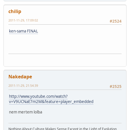
chilip
2011-11-29, 17:09:02
#2524
ken-sama FINAL
Nakedape
2011-11-29, 21:54:39
#2525
http://www.youtube.com/watch?
v=V9UCNaE7m2M&feature=player_embedded
nem mertem lolba
Nothing About Culture Makes Sense Except in the Light of Evolution