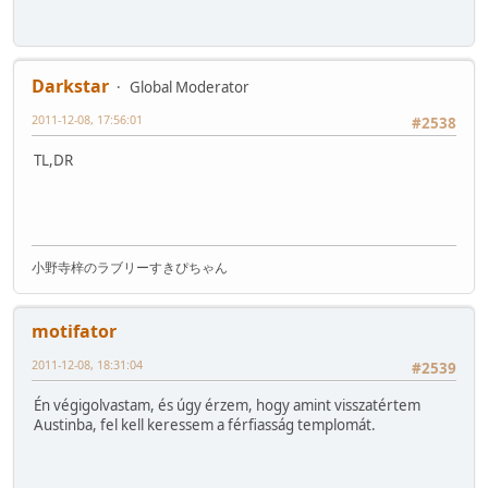
Darkstar
Global Moderator
2011-12-08, 17:56:01
#2538
TL,DR
小野寺梓のラブリーすきぴちゃん
motifator
2011-12-08, 18:31:04
#2539
Én végigolvastam, és úgy érzem, hogy amint visszatértem
Austinba, fel kell keressem a férfiasság templomát.