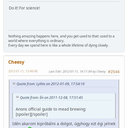
Do it! For science!
Nothing amazing happens here, and you get used to that: used to a
world where everything is ordinary.
Every day we spend here is like a whole lifetime of dying slowly.
Cheesy
2012-01-11, 13:48:48
Last Edit
: 2012-01-11, 14:11:04 by Cheesy
#2546
Quote from: Lythis on 2012-01-09, 17:54:10
Quote from: Én on 2011-12-08, 17:51:45
Anons official guide to mead brewing:
[spoiler]
[/spoiler]
Idén akarom kipróbálni a dolgot, úgyhogy ezt égi jelnek