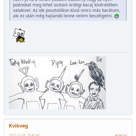
poénokat meg lehet osztani ördögi kacaj kíséretében
valakivel. Az ide posztolókon kívül nincs más barátom,
aki ez után még hajlandó lenne velem beszélgetni.
Kvikveg
2011-11-28, 18:43:47
#2522