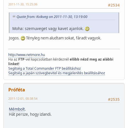
2011-11-30, 15:25:06
#2534
Quote from: Kvikveg on 2011-11-30, 13:19:00
Moha: szemuveget vagy kavet ajanlok.
Jogos.
Tényleg nem aludtam sokat, fáradt vagyok.
http://www.netmore.hu
Ha az
FTP
-vel kapcsolatban kérdeznél
elõbb nézd meg az alábbi
linket!
Segítség a Total Commander FTP beállításhoz
Segítség a japán szövegbevitel és megjelenítés beállításához
Próféta
2011-12-01, 00:38:54
#2535
Mémbolt
.
Hát persze, hogy izlandi.