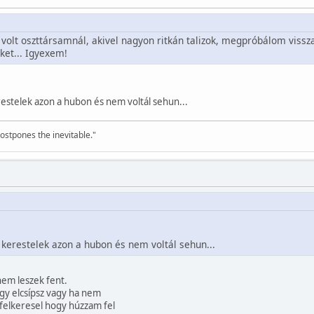
olt oszttársamnál, akivel nagyon ritkán talizok, megpróbálom visszas
ket... Igyexem!
estelek azon a hubon és nem voltál sehun...
ostpones the inevitable."
kerestelek azon a hubon és nem voltál sehun...
nem leszek fent.
gy elcsípsz vagy ha nem
 felkeresel hogy húzzam fel