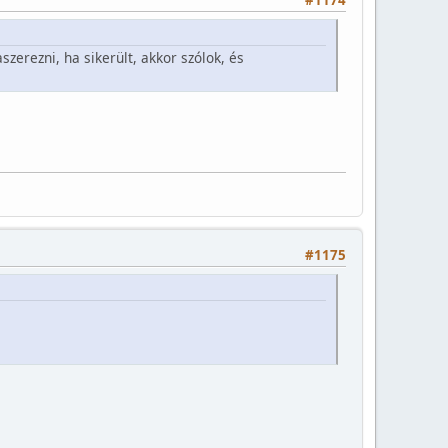
#1174
zerezni, ha sikerült, akkor szólok, és
#1175