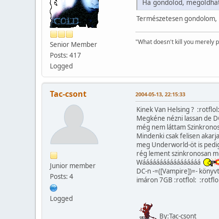
Ha gondolod, megoldhat
Természetesen gondolom,
"What doesn't kill you merely p
Senior Member
Posts: 417
Logged
Tac-csont
2004-05-13, 22:15:33
Kinek Van Helsing ? :rotflol
Megkéne nézni lassan de D
még nem láttam Szinkrono
Mindenki csak felisen akarja
meg Underworld-öt is pedi
rég lement szinkronosan m
Wááááááááááááááááá
Junior member
DC-n -=([Vampire])=- köny
Posts: 4
imáron 7GB :rotflol: :rotflol
Logged
By:Tac-csont