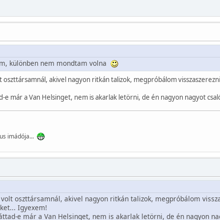
om, különben nem mondtam volna
 oszttársamnál, akivel nagyon ritkán talizok, megpróbálom visszaszerezni
d-e már a Van Helsinget, nem is akarlak letörni, de én nagyon nagyot cs
us imádója...
olt oszttársamnál, akivel nagyon ritkán talizok, megpróbálom visszas
ket... Igyexem!
ttad-e már a Van Helsinget, nem is akarlak letörni, de én nagyon n