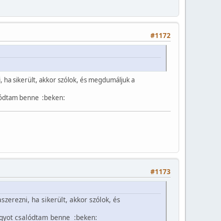
#1172
, ha sikerült, akkor szólok, és megdumáljuk a
alódtam benne :beken:
#1173
zerezni, ha sikerült, akkor szólok, és
agyot csalódtam benne :beken: