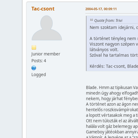
Tac-csont
2004-05-17, 00:09:11
Quote from: Trivi
Nem szoktam idejárni, 
A történet tényleg nem 
Viszont nagyon szépen v
látványos volt.
Junior member
Szóval ha tartalmas tör
Posts: 4
Kérdés: Tac-csont, Blad
Logged
Blade. Hmm az tipikusan V
minedn úgy ahogy elfogadhat
nekem, hogy járhat fénybe
A történet azon az ágon ne
hentelős roszkisvámpíroka
a lopott vértasakok meg a ti
Ott nem túlozták el az átvá
halála volt gáz belemegy ap
Gameboy játéokban annyira
a Vámpír. A legvége az a "sz