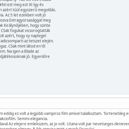
fel ezt meg ezt itt így és
an azért túúl egyszerű megoldás.
ia. Az 5 let ezekben volt jó
úlozva Extragyorsasággal meg
k Királynőjében, hogy szinte
ó. CSak fogukat vicsorogtatták
volt azért, hogy xy naptejjel
radicsomparti az tetszet elején.
igaz. CSak mint látod erről
m. Na igen a Blade az
ndjátékosoknak jó. Egyenlőre
 eddig ez volt a legjobb vampiros film amivel talalkoztam. Tortenetileg es
akciofilm. Semmi elegancia.
aval Az elejere emlekszem, az jo volt. Utana volt par nevetseges denever