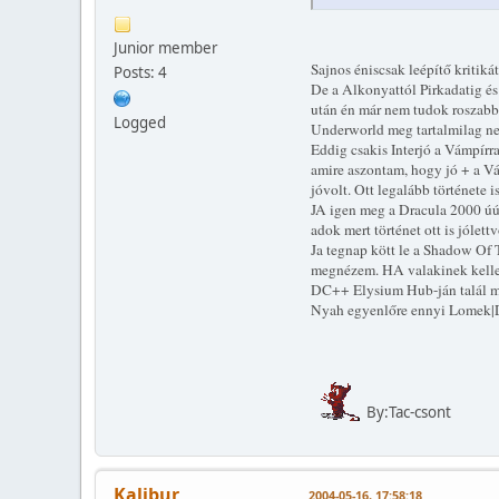
Junior member
Sajnos éniscsak leépítő kritikát
Posts: 4
De a Alkonyattól Pirkadatig é
után én már nem tudok roszabba
Logged
Underworld meg tartalmilag n
Eddig csakis Interjó a Vámpírra
amire aszontam, hogy jó + a V
jóvolt. Ott legalább története i
JA igen meg a Dracula 2000 úú 
adok mert történet ott is jólettv
Ja tegnap kött le a Shadow Of 
megnézem. HA valakinek kell
DC++ Elysium Hub-ján talál me
Nyah egyenlőre ennyi Lomek|
By:Tac-csont
Kalibur
2004-05-16, 17:58:18