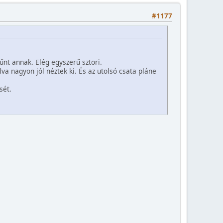
#1177
nt annak. Elég egyszerű sztori.
a nagyon jól néztek ki. És az utolsó csata pláne
sét.