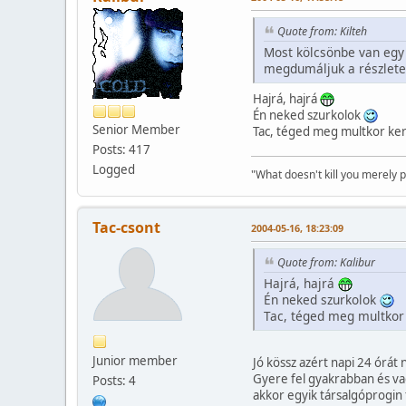
Quote from: Kilteh
Most kölcsönbe van egy v
megdumáljuk a részlete
Hajrá, hajrá
Én neked szurkolok
Senior Member
Tac, téged meg multkor ker
Posts: 417
Logged
"What doesn't kill you merely p
Tac-csont
2004-05-16, 18:23:09
Quote from: Kalibur
Hajrá, hajrá
Én neked szurkolok
Tac, téged meg multkor 
Junior member
Jó kössz azért napi 24 órát 
Gyere fel gyakrabban és va
Posts: 4
akkor egyik társalgóprogin