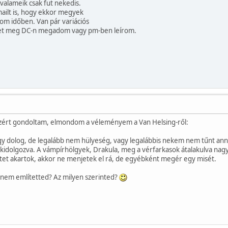
valameik csak fut nekedis.
ailt is, hogy ekkor megyek
om időben. Van pár variációs
met meg DC-n megadom vagy pm-ben leírom.
azért gondoltam, elmondom a véleményem a Van Helsing-ről:
y dolog, de legalább nem hülyeség, vagy legalábbis nekem nem tűnt anna
kidolgozva. A vámpírhölgyek, Drakula, meg a vérfarkasok átalakulva nagyon 
etet akartok, akkor ne menjetek el rá, de egyébként megér egy misét.
t nem említetted? Az milyen szerinted?