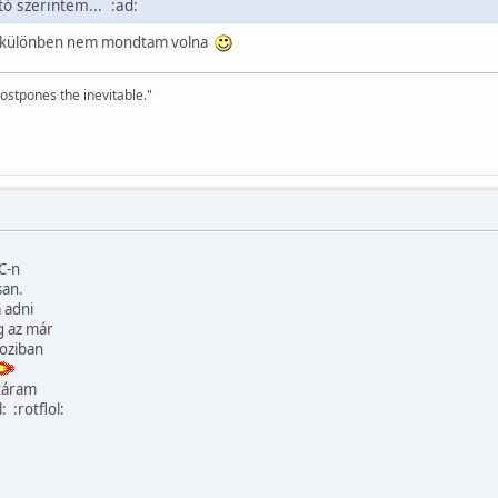
ó szerintem... :ad:
 különben nem mondtam volna
ostpones the inevitable."
:
C-n
san.
 adni
g az már
oziban
vtáram
: :rotflol: