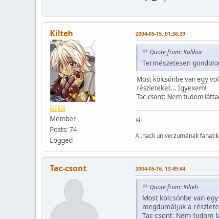
Kilteh
2004-05-15, 01:36:29
Quote from: Kalibur
Természetesen gondol
Most kölcsönbe van egy volt
részleteket... Igyexem!
Tac-csont: Nem tudom látta
Member
Kil
Posts: 74
A .hack univerzumának fanatik
Logged
Tac-csont
2004-05-16, 13:49:44
Quote from: Kilteh
Most kölcsönbe van egy v
megdumáljuk a részlete
Tac-csont: Nem tudom lá