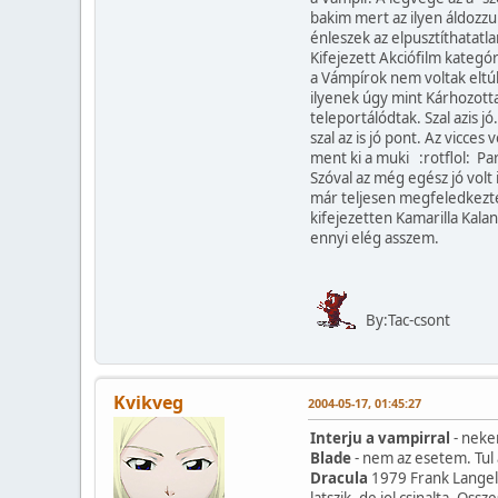
bakim mert az ilyen áldozzuk
énleszek az elpusztíthatatl
Kifejezett Akciófilm kategór
a Vámpírok nem voltak elt
ilyenek úgy mint Kárhozotta
teleportálódtak. Szal azis j
szal az is jó pont. Az vicces 
ment ki a muki :rotflol: Pa
Szóval az még egész jó volt 
már teljesen megfeledkezte
kifejezetten Kamarilla Kala
ennyi elég asszem.
By:Tac-csont
Kvikveg
2004-05-17, 01:45:27
Interju a vampirral
- nekem
Blade
- nem az esetem. Tul 
Dracula
1979 Frank Langell