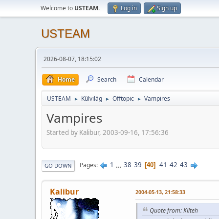
Welcome to
USTEAM
.
Log in
Sign up
USTEAM
2026-08-07, 18:15:02
Home
Search
Calendar
USTEAM
Külvilág
Offtopic
Vampires
►
►
►
Vampires
Started by Kalibur, 2003-09-16, 17:56:36
1
...
38
39
41
42
43
Pages
40
GO DOWN
Kalibur
2004-05-13, 21:58:33
Quote from: Kilteh