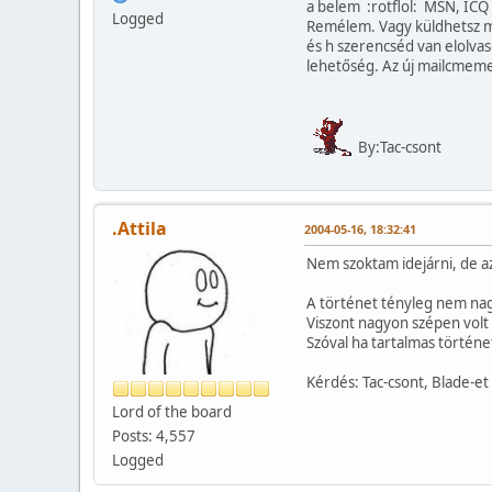
a belem :rotflol: MSN, ICQ 
Logged
Remélem. Vagy küldhetsz m
és h szerencséd van elolvas
lehetőség. Az új mailcme
By:Tac-csont
.Attila
2004-05-16, 18:32:41
Nem szoktam idejárni, de 
A történet tényleg nem nag
Viszont nagyon szépen volt 
Szóval ha tartalmas történ
Kérdés: Tac-csont, Blade-e
Lord of the board
Posts: 4,557
Logged