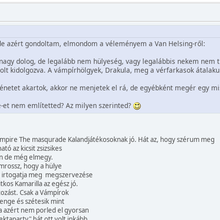
de azért gondoltam, elmondom a véleményem a Van Helsing-ről:
nagy dolog, de legalább nem hülyeség, vagy legalábbis nekem nem tű
olt kidolgozva. A vámpírhölgyek, Drakula, meg a vérfarkasok átalakulv
ténetet akartok, akkor ne menjetek el rá, de egyébként megér egy mi
e-et nem említetted? Az milyen szerinted?
ampire The masqurade Kalandjátékosoknak jó. Hát az, hogy szérum meg
ó az kicsit zsizsikes
n de még elmegy.
mrossz, hogy a hülye
t irtogatja meg megszervezése
tkos Kamarilla az egész jó.
ltozást. Csak a Vámpírok
enge és szétesik mint
 azért nem porled el gyorsan
ektaparty" hát ott volt inkább