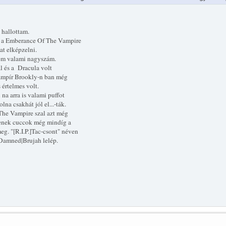
 hallottam.
s a Emberance Of The Vampire
t elképzelni.
em valami nagyszám.
l és a Dracula volt
ámpír Brookly-n ban még
s értelmes volt.
na arra is valami puffot
olna csakhát jól el...-ták.
The Vampire szal azt még
enek cuccok még mindíg a
g. "[R.I.P.]Tac-csont" néven
Damned|Brujah lelép.