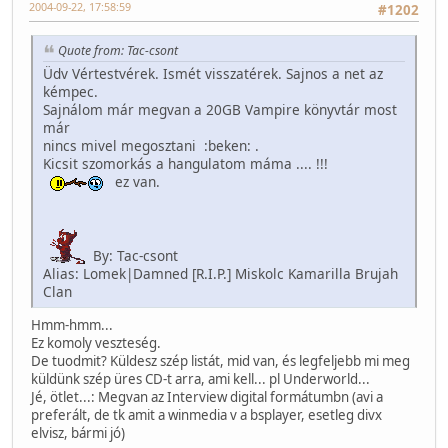
2004-09-22, 17:58:59
#1202
Quote from: Tac-csont
Üdv Vértestvérek. Ismét visszatérek. Sajnos a net az
kémpec.
Sajnálom már megvan a 20GB Vampire könyvtár most
már
nincs mivel megosztani :beken: .
Kicsit szomorkás a hangulatom máma .... !!!
ez van.
By: Tac-csont
Alias: Lomek|Damned [R.I.P.] Miskolc Kamarilla Brujah
Clan
Hmm-hmm...
Ez komoly veszteség.
De tuodmit? Küldesz szép listát, mid van, és legfeljebb mi meg
küldünk szép üres CD-t arra, ami kell... pl Underworld...
Jé, ötlet...: Megvan az Interview digital formátumbn (avi a
preferált, de tk amit a winmedia v a bsplayer, esetleg divx
elvisz, bármi jó)