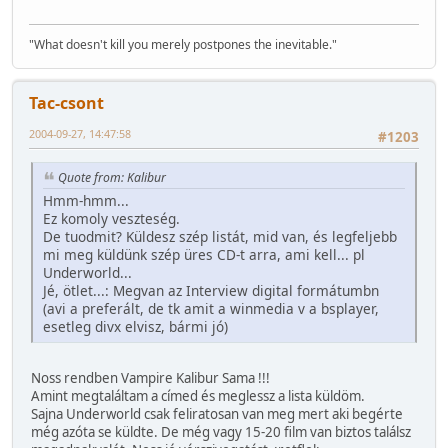
"What doesn't kill you merely postpones the inevitable."
Tac-csont
2004-09-27, 14:47:58
#1203
Quote from: Kalibur
Hmm-hmm...
Ez komoly veszteség.
De tuodmit? Küldesz szép listát, mid van, és legfeljebb
mi meg küldünk szép üres CD-t arra, ami kell... pl
Underworld...
Jé, ötlet...: Megvan az Interview digital formátumbn
(avi a preferált, de tk amit a winmedia v a bsplayer,
esetleg divx elvisz, bármi jó)
Noss rendben Vampire Kalibur Sama !!!
Amint megtaláltam a címed és meglessz a lista küldöm.
Sajna Underworld csak feliratosan van meg mert aki begérte
még azóta se küldte. De még vagy 15-20 film van biztos találsz