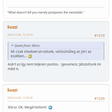
"What doesn't kill you merely postpones the inevitable."
Suszi
2004-10-08, 12:25:56
#1219
Quote from: Shiroi
Mi csak shadowrun-oztunk, valószínûleg az járt az
eszében...
Azért ez így nem teljesen pontos. :gevumezs: Játszottunk mi
mást is.
Suszi
2004-10-08, 12:56:06
#1220
Shiroi: OK. Megértettem!