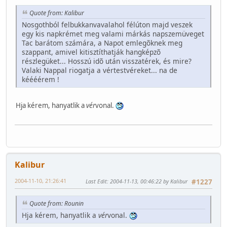
Quote from: Kalibur
Nosgothból felbukkanvavalahol félúton majd veszek
egy kis napkrémet meg valami márkás napszemüveget
Tac barátom számára, a Napot emlegõknek meg
szappant, amivel kitisztíthatják hangképzõ
részlegüket... Hosszú idõ után visszatérek, és mire?
Valaki Nappal riogatja a vértestvéreket... na de
kéééérem !
Hja kérem, hanyatlik a
vér
vonal.
Kalibur
2004-11-10, 21:26:41
Last Edit
: 2004-11-13, 00:46:22 by Kalibur
#1227
Quote from: Rounin
Hja kérem, hanyatlik a
vér
vonal.