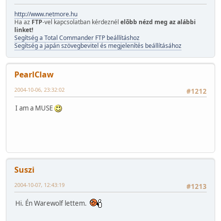
http://www.netmore.hu
Ha az
FTP
-vel kapcsolatban kérdeznél
elõbb nézd meg az alábbi
linket!
Segítség a Total Commander FTP beállításhoz
Segítség a japán szövegbevitel és megjelenítés beállításához
PearlClaw
2004-10-06, 23:32:02
#1212
I am a MUSE
Suszi
2004-10-07, 12:43:19
#1213
Hi. Én Warewolf lettem.