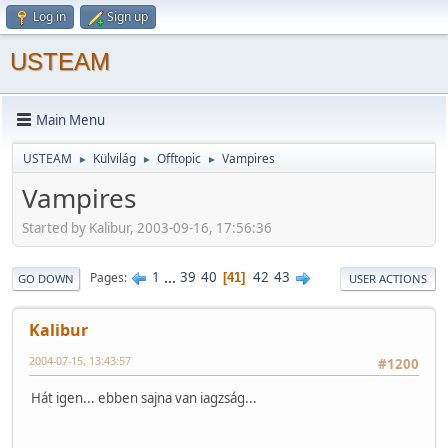
Log in
Sign up
USTEAM
Main Menu
USTEAM
Külvilág
Offtopic
Vampires
►
►
►
Vampires
Started by Kalibur, 2003-09-16, 17:56:36
1
...
39
40
42
43
Pages
41
GO DOWN
USER ACTIONS
Kalibur
2004-07-15, 13:43:57
#1200
Hát igen... ebben sajna van iagzság...