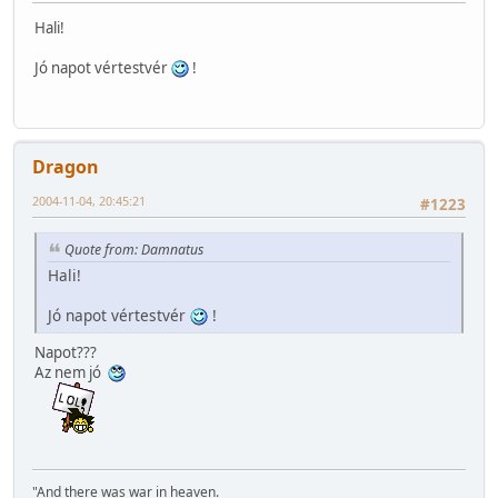
Hali!
Jó napot vértestvér
!
Dragon
2004-11-04, 20:45:21
#1223
Quote from: Damnatus
Hali!
Jó napot vértestvér
!
Napot???
Az nem jó
"And there was war in heaven.