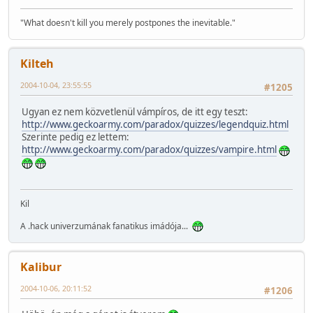
"What doesn't kill you merely postpones the inevitable."
Kilteh
2004-10-04, 23:55:55
#1205
Ugyan ez nem közvetlenül vámpíros, de itt egy teszt:
http://www.geckoarmy.com/paradox/quizzes/legendquiz.html
Szerinte pedig ez lettem:
http://www.geckoarmy.com/paradox/quizzes/vampire.html
Kil
A .hack univerzumának fanatikus imádója...
Kalibur
2004-10-06, 20:11:52
#1206