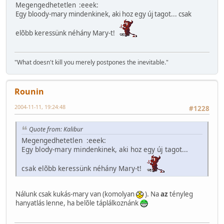
Megengedhetetlen :eeek:
Egy bloody-mary mindenkinek, aki hoz egy új tagot... csak
elõbb keressünk néhány Mary-t!
"What doesn't kill you merely postpones the inevitable."
Rounin
2004-11-11, 19:24:48
#1228
Quote from: Kalibur
Megengedhetetlen :eeek:
Egy blody-mary mindenkinek, aki hoz egy új tagot...
csak elõbb keressünk néhány Mary-t!
Nálunk csak kukás-mary van (komolyan
). Na
az
tényleg
hanyatlás lenne, ha belõle táplálkoznánk