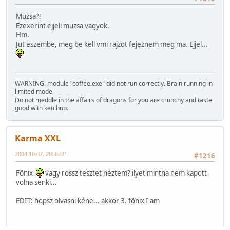
Muzsa?!
Ezexerint ejjeli muzsa vagyok.
Hm.
Jut eszembe, meg be kell vmi rajzot fejeznem meg ma. Ejjel...
WARNING: module "coffee.exe" did not run correctly. Brain running in
limited mode.
Do not meddle in the affairs of dragons for you are crunchy and taste
good with ketchup.
Karma XXL
2004-10-07, 20:36:21
#1216
Fõnix
vagy rossz tesztet néztem? ilyet mintha nem kapott
volna senki...
EDIT: hopsz olvasni kéne... akkor 3. fõnix I am