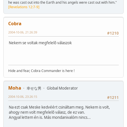
he was cast out into the Earth and his angels were cast out with him."
[Revelations 12:7-9]
Cobra
2004-10-06, 21:26:39
#1210
Nekem se voltak megfelelõ válaszok
Hide and fear, Cobra Commander is here !
Moha
幸せな男
Global Moderator
2004-10-06, 23:26:15
#1211
Na ezt csak Meske kedvéért csináltam meg. Nekem is volt,
ahogy nem volt megfelelõ válasz, de ez van.
Angyal lettem én is. Más mondanivalóm nincs...