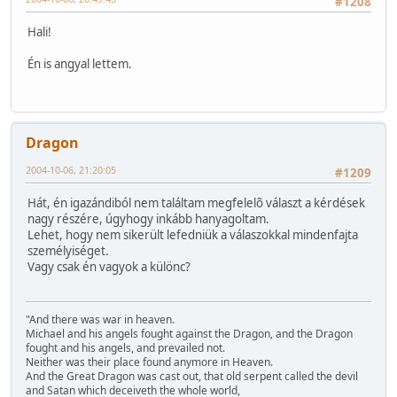
#1208
Hali!
Én is angyal lettem.
Dragon
2004-10-06, 21:20:05
#1209
Hát, én igazándiból nem találtam megfelelõ választ a kérdések
nagy részére, úgyhogy inkább hanyagoltam.
Lehet, hogy nem sikerült lefedniük a válaszokkal mindenfajta
személyiséget.
Vagy csak én vagyok a különc?
"And there was war in heaven.
Michael and his angels fought against the Dragon, and the Dragon
fought and his angels, and prevailed not.
Neither was their place found anymore in Heaven.
And the Great Dragon was cast out, that old serpent called the devil
and Satan which deceiveth the whole world,