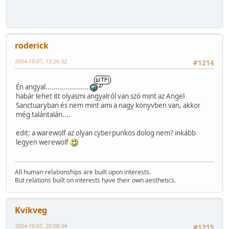
roderick
2004-10-07, 13:26:32
#1214
Én angyal.....................
habár lehet itt olyasmi angyalról van szó mint az Angel
Sanctuaryban és nem mint ami a nagy könyvben van, akkor
még talántalán....
edit: a warewolf az olyan cyberpunkos dolog nem? inkább
legyen werewolf
All human relationships are built upon interests.
But relations built on interests have their own aesthetics.
Kvikveg
2004-10-07, 20:08:34
#1215