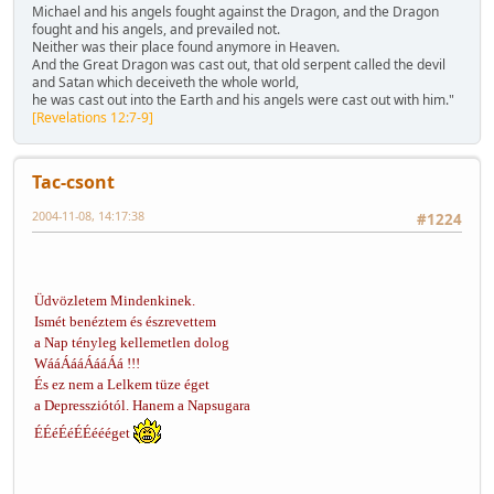
Michael and his angels fought against the Dragon, and the Dragon
fought and his angels, and prevailed not.
Neither was their place found anymore in Heaven.
And the Great Dragon was cast out, that old serpent called the devil
and Satan which deceiveth the whole world,
he was cast out into the Earth and his angels were cast out with him."
[Revelations 12:7-9]
Tac-csont
2004-11-08, 14:17:38
#1224
Üdvözletem Mindenkinek.
Ismét benéztem és észrevettem
a Nap tényleg kellemetlen dolog
WááÁááÁááÁá !!!
És ez nem a Lelkem tüze éget
a Depressziótól. Hanem a Napsugara
ÉÉéÉéÉÉéééget