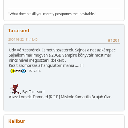
"What doesn't kill you merely postpones the inevitable."
Tac-csont
2004-09-22, 11:48:40
#1201
Üdv Vértestvérek. Ismét visszatérek. Sajnos a net az kémpec.
Sajnálom már megvan a 20GB Vampire könyvtár most már
nincs mivel megosztani :beken: .
Kicsit szomorkás a hangulatom máma .... !!!
ez van.
By: Tac-csont
Alias: Lomek|Damned [R.I.P.] Miskolc Kamarilla Brujah Clan
Kalibur