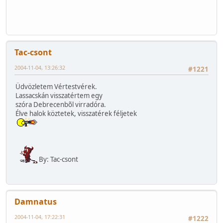
Tac-csont
2004-11-04, 13:26:32
#1221
Üdvözletem Vértestvérek.
Lassacskán visszatértem egy
szóra Debrecenbõl virradóra.
Élve halok köztetek, visszatérek féljetek
By: Tac-csont
Damnatus
2004-11-04, 17:22:31
#1222