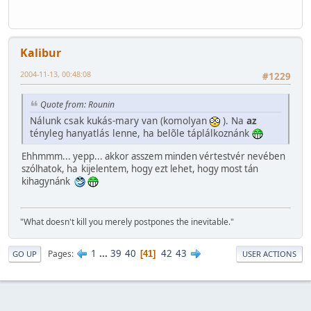
Kalibur
2004-11-13, 00:48:08
#1229
Quote from: Rounin
Nálunk csak kukás-mary van (komolyan
). Na
az
tényleg hanyatlás lenne, ha belõle táplálkoznánk
Ehhmmm... yepp... akkor asszem minden vértestvér nevében
szólhatok, ha kijelentem, hogy ezt lehet, hogy most tán
kihagynánk
"What doesn't kill you merely postpones the inevitable."
1
...
39
40
42
43
Pages
41
GO UP
USER ACTIONS