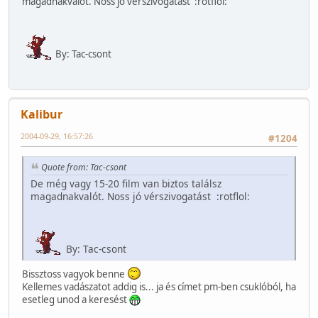
magadnakvalót. Noss jó vérszivogatást :rotflol:
By: Tac-csont
Kalibur
2004-09-29, 16:57:26
#1204
Quote from: Tac-csont
De még vagy 15-20 film van biztos találsz
magadnakvalót. Noss jó vérszivogatást :rotflol:
By: Tac-csont
Bissztoss vagyok benne
Kellemes vadászatot addig is... ja és címet pm-ben csuklóból, ha
esetleg unod a keresést