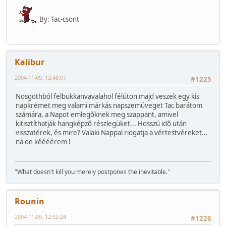
By: Tac-csont
Kalibur
2004-11-09, 12:48:07
#1225
Nosgothból felbukkanvavalahol félúton majd veszek egy kis
napkrémet meg valami márkás napszemüveget Tac barátom
számára, a Napot emlegõknek meg szappant, amivel
kitisztíthatják hangképzõ részlegüket... Hosszú idõ után
visszatérek, és mire? Valaki Nappal riogatja a vértestvéreket...
na de kéééérem !
"What doesn't kill you merely postpones the inevitable."
Rounin
2004-11-09, 12:52:24
#1226