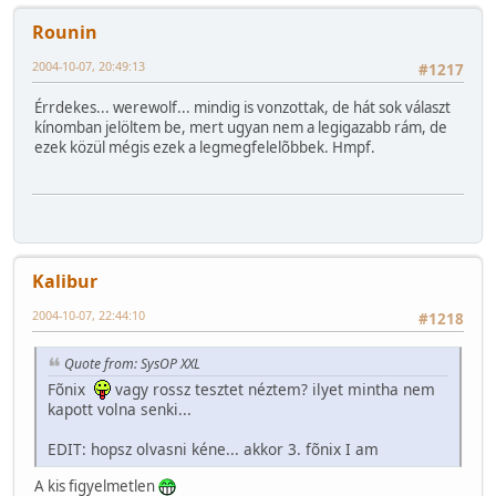
Rounin
2004-10-07, 20:49:13
#1217
Érrdekes... werewolf... mindig is vonzottak, de hát sok választ
kínomban jelöltem be, mert ugyan nem a legigazabb rám, de
ezek közül mégis ezek a legmegfelelõbbek. Hmpf.
Kalibur
2004-10-07, 22:44:10
#1218
Quote from: SysOP XXL
Fõnix
vagy rossz tesztet néztem? ilyet mintha nem
kapott volna senki...
EDIT: hopsz olvasni kéne... akkor 3. fõnix I am
A kis figyelmetlen