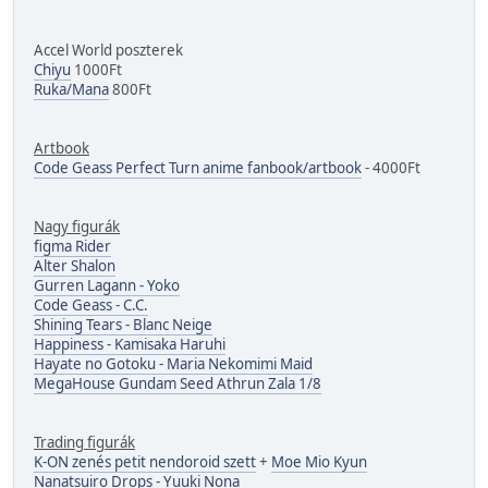
Accel World poszterek
Chiyu
1000Ft
Ruka/Mana
800Ft
Artbook
Code Geass Perfect Turn anime fanbook/artbook
- 4000Ft
Nagy figurák
figma Rider
Alter Shalon
Gurren Lagann - Yoko
Code Geass - C.C.
Shining Tears - Blanc Neige
Happiness - Kamisaka Haruhi
Hayate no Gotoku - Maria Nekomimi Maid
MegaHouse Gundam Seed Athrun Zala 1/8
Trading figurák
K-ON zenés petit nendoroid szett
+
Moe Mio Kyun
Nanatsuiro Drops - Yuuki Nona