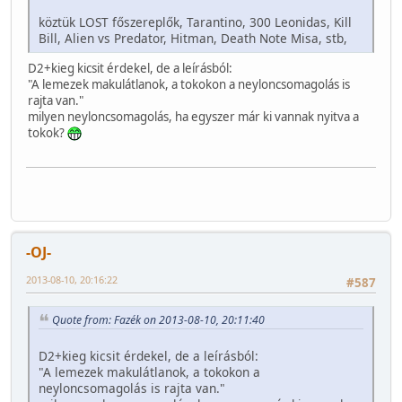
köztük LOST főszereplők, Tarantino, 300 Leonidas, Kill
Bill, Alien vs Predator, Hitman, Death Note Misa, stb,
D2+kieg kicsit érdekel, de a leírásból:
"A lemezek makulátlanok, a tokokon a neyloncsomagolás is
rajta van."
milyen neyloncsomagolás, ha egyszer már ki vannak nyitva a
tokok?
-OJ-
2013-08-10, 20:16:22
#587
Quote from: Fazék on 2013-08-10, 20:11:40
D2+kieg kicsit érdekel, de a leírásból:
"A lemezek makulátlanok, a tokokon a
neyloncsomagolás is rajta van."