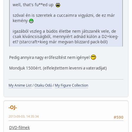
well, that's fu**ed up
szóval én is szeretek a cuccaimra vigyázni, de ez már
kemény
igazából vszleg a büdös életbe nem játszanék vele, de
csak kíváncsiságból, mennyiért adnád külön a D2+kieg-
et? (starcraft+kieg már megvan blizzard pack-ból)
Pedig annyira nagy erőfeszítést nem igényel
Mondjuk 1500ért. (elfelejtettem levenni a vateradíjat)
My Anime List
/
Otaku Odú
/
My Figure Collection
-OJ-
2013-09-03, 14:35:34
#590
DVD-filmek