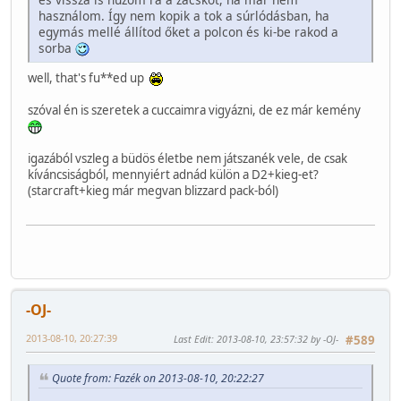
használom. Így nem kopik a tok a súrlódásban, ha
egymás mellé állítod őket a polcon és ki-be rakod a
sorba
well, that's fu**ed up
szóval én is szeretek a cuccaimra vigyázni, de ez már kemény
igazából vszleg a büdös életbe nem játszanék vele, de csak
kíváncsiságból, mennyiért adnád külön a D2+kieg-et?
(starcraft+kieg már megvan blizzard pack-ból)
-OJ-
2013-08-10, 20:27:39
Last Edit
: 2013-08-10, 23:57:32 by -OJ-
#589
Quote from: Fazék on 2013-08-10, 20:22:27