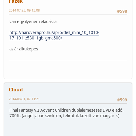
Fazék
2014-07-25, 09:13:08
#598
van egy ilyenem eladásra:
http://hardverapro.hu/apro/dell_mini_10_1010-
17_101_z530_1gb_gma500/
az ár alkuképes
Cloud
2014-08-01, 07:11:21
#599
Final Fantasy VII Advent Children duplalemezeses DVD eladó.
700ft. (angol japán szinkron, feliratok között van magyar is)