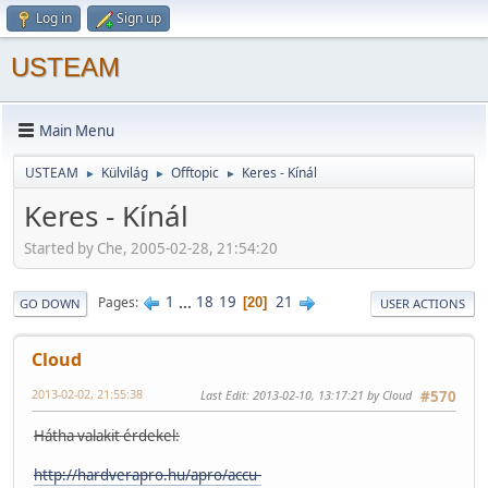
Log in
Sign up
USTEAM
Main Menu
USTEAM
Külvilág
Offtopic
Keres - Kínál
►
►
►
Keres - Kínál
Started by Che, 2005-02-28, 21:54:20
1
...
18
19
21
Pages
20
GO DOWN
USER ACTIONS
Cloud
2013-02-02, 21:55:38
Last Edit
: 2013-02-10, 13:17:21 by Cloud
#570
Hátha valakit érdekel:
http://hardverapro.hu/apro/accu-