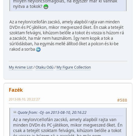
milyen neyloncsomagolás, ha egyszer már ki vannak
nyitva a tokok?
Az a neylon/cellofán zacskó, amely alapból rajta van minden
DVDn és PC-játékon, mikor megveszed őket. Én csak a tetejét
szoktam felvágni, kihúzom belőle a tokot és vissza is húzom rá
a zacskót, ha már nem használom. Így nem kopik a tok a
súrlódásban, ha egymás mellé állítod őket a polcon és ki-be
rakod a sorba
My Anime List
/
Otaku Odú
/
My Figure Collection
Fazék
2013-08-10, 20:22:27
#588
Quote from: -OJ- on 2013-08-10, 20:16:22
Az a neylon/cellofán zacskó, amely alapból rajta van
minden DVDn és PC-játékon, mikor megveszed őket. Én
csak a tetejét szoktam felvágni, kihúzom belőle a tokot
és vissza is húzom rá a zacskót, ha már nem