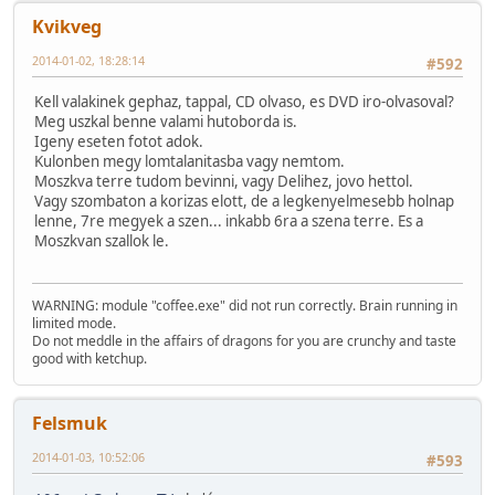
Kvikveg
2014-01-02, 18:28:14
#592
Kell valakinek gephaz, tappal, CD olvaso, es DVD iro-olvasoval?
Meg uszkal benne valami hutoborda is.
Igeny eseten fotot adok.
Kulonben megy lomtalanitasba vagy nemtom.
Moszkva terre tudom bevinni, vagy Delihez, jovo hettol.
Vagy szombaton a korizas elott, de a legkenyelmesebb holnap
lenne, 7re megyek a szen... inkabb 6ra a szena terre. Es a
Moszkvan szallok le.
WARNING: module "coffee.exe" did not run correctly. Brain running in
limited mode.
Do not meddle in the affairs of dragons for you are crunchy and taste
good with ketchup.
Felsmuk
2014-01-03, 10:52:06
#593