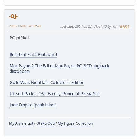
-OJ-
2013-10-08, 14:33:48
Last Edit
: 2014-05-27, 21:01:10 by -OJ-
#591
PC-játékok
Resident Evil 4 Biohazard
Max Payne 2 The Fall of Max Payne PC (3CD, digipack
díszdoboz)
Guild Wars Nightfall - Collector's Edition
Ubisoft Pack - LOST, FarCry, Prince of Persia SoT
Jade Empire (papírtokos)
My Anime List
/
Otaku Odú
/
My Figure Collection