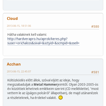
Cloud
2013-06-15, 18:51:06
#580
Hátha valakinek kell valami:
http://hardverapro.hu/aprok/keres.php?
suser=orichalcos&sival=&sctyid=&scmpid=&ssell=
Acchan
2013-06-15, 22:45:07
#581
Költözködés előtt állok, szóval eljött az ideje, hogy
megszabaduljak a
Metal Hammer
jeimtől. Olyan 2003-2005-ös
év közöttiek lehetnek emlékeim szerint (CD melléklettel, "most
vettem le az újságos polcáról" állapotban), de majd utánanézek
a részleteknek, ha érdekel valakit.