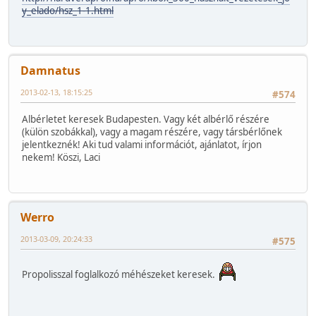
y_elado/hsz_1-1.html
Damnatus
2013-02-13, 18:15:25
#574
Albérletet keresek Budapesten. Vagy két albérlő részére
(külön szobákkal), vagy a magam részére, vagy társbérlőnek
jelentkeznék! Aki tud valami információt, ajánlatot, írjon
nekem! Köszi, Laci
Werro
2013-03-09, 20:24:33
#575
Propolisszal foglalkozó méhészeket keresek.