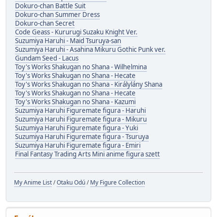
Dokuro-chan Battle Suit
Dokuro-chan Summer Dress
Dokuro-chan Secret
Code Geass - Kururugi Suzaku Knight Ver.
Suzumiya Haruhi - Maid Tsuruya-san
Suzumiya Haruhi - Asahina Mikuru Gothic Punk ver.
Gundam Seed - Lacus
Toy's Works Shakugan no Shana - Wilhelmina
Toy's Works Shakugan no Shana - Hecate
Toy's Works Shakugan no Shana - Királylány Shana
Toy's Works Shakugan no Shana - Hecate
Toy's Works Shakugan no Shana - Kazumi
Suzumiya Haruhi Figuremate figura - Haruhi
Suzumiya Haruhi Figuremate figura - Mikuru
Suzumiya Haruhi Figuremate figura - Yuki
Suzumiya Haruhi Figuremate figura - Tsuruya
Suzumiya Haruhi Figuremate figura - Emiri
Final Fantasy Trading Arts Mini anime figura szett
My Anime List
/
Otaku Odú
/
My Figure Collection