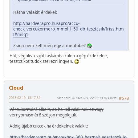
Hátha valakit érdekel:
http://hardverapro.hu/apro/accu-
check_vercukormero_mmol_l_50_db_tesztcsik/friss.htm
l#msg1
Zsiga nem kell még egy a mentőbe?
Hát, végülis a saját táskámba külön a gép érdekelne,
tesztcsíkot tudok szerezni ingyen.
Cloud
2013-02-10, 13:17:52
Last Edit
: 2013-03-09, 22:33:13 by Cloud
#573
Vércukormérő elkellt, de ha kell valakinek ez vagy
vérnyomásmérő szóljon megoldjuk.
Addig újabb cuccok ha érdekelnek valakit:
http://hardverapro.hu/apro/xbox_360_hasznalt_vezetesek_jo