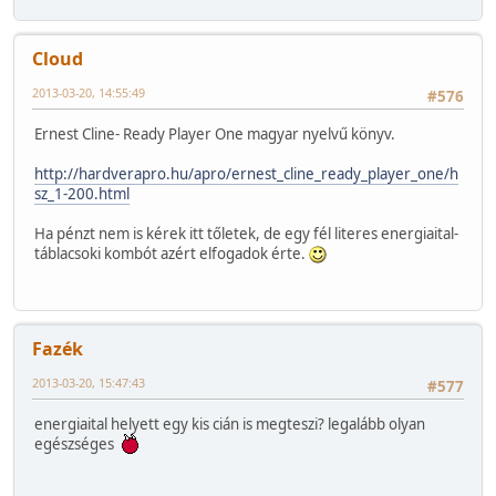
Cloud
2013-03-20, 14:55:49
#576
Ernest Cline- Ready Player One magyar nyelvű könyv.
http://hardverapro.hu/apro/ernest_cline_ready_player_one/h
sz_1-200.html
Ha pénzt nem is kérek itt tőletek, de egy fél literes energiaital-
táblacsoki kombót azért elfogadok érte.
Fazék
2013-03-20, 15:47:43
#577
energiaital helyett egy kis cián is megteszi? legalább olyan
egészséges