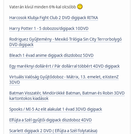
Vaterán kívül minden 6%-kal olcsóbb
Harcosok Klubja Fight Club 2 DVD digipack RITKA
Harry Potter 1 - 5 dobozos/digipack 10DVD
Rodriguez Gyűjtemény - Mexikó Trilógia Sin City Terrorbolygó
DVD digipack
Bleach 1 évad anime digipack díszdoboz 5DVD
Egy maréknyi dollárért / Pár dollárral többért 4DVD digipack
Virtuális Valóság Gyűjtődoboz - Mátrix, 13. emelet, eXistenZ
3DVD
Batman Visszatér, Mindörökké Batman, Batman és Robin 3DVD
kartontokos kiadások
Spooks / MI-5 Az elit alakulat 1 évad 3DVD digipack
Elfújta a Szél gyűjtői digipack díszdoboz 4DVD
Scarlett digipack 2 DVD ( Elfújta a Szél folytatása)