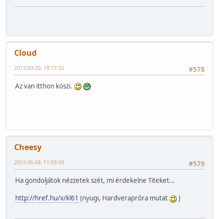
Cloud
2013-03-20, 18:17:32
#578
Az van itthon köszi.
Cheesy
2013-06-08, 11:59:09
#579
Ha gondoljátok nézzetek szét, mi érdekelne Titeket...
http://href.hu/x/kl61
(nyugi, Hardverapróra mutat
)