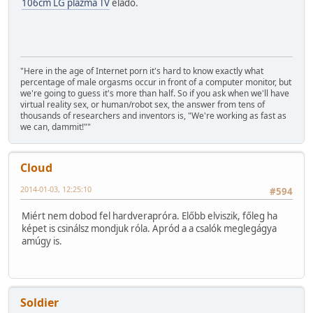
106cm LG plazma TV
eladó.
"Here in the age of Internet porn it's hard to know exactly what
percentage of male orgasms occur in front of a computer monitor, but
we're going to guess it's more than half. So if you ask when we'll have
virtual reality sex, or human/robot sex, the answer from tens of
thousands of researchers and inventors is, "We're working as fast as
we can, dammit!""
Cloud
2014-01-03, 12:25:10
#594
Miért nem dobod fel hardverapróra. Előbb elviszik, főleg ha
képet is csinálsz mondjuk róla. Apród a a csalók meglegágya
amúgy is.
Soldier