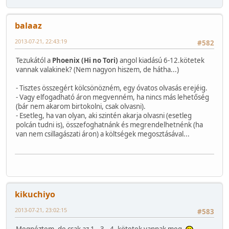
balaaz
2013-07-21, 22:43:19
#582
Tezukától a
Phoenix (Hi no Tori)
angol kiadású 6-12.kötetek
vannak valakinek? (Nem nagyon hiszem, de hátha...)
- Tisztes összegért kölcsönözném, egy óvatos olvasás erejéig.
- Vagy elfogadható áron megvenném, ha nincs más lehetőség
(bár nem akarom birtokolni, csak olvasni).
- Esetleg, ha van olyan, aki szintén akarja olvasni (esetleg
polcán tudni is), összefoghatnánk és megrendelhetnénk (ha
van nem csillagászati áron) a költségek megosztásával...
kikuchiyo
2013-07-21, 23:02:15
#583