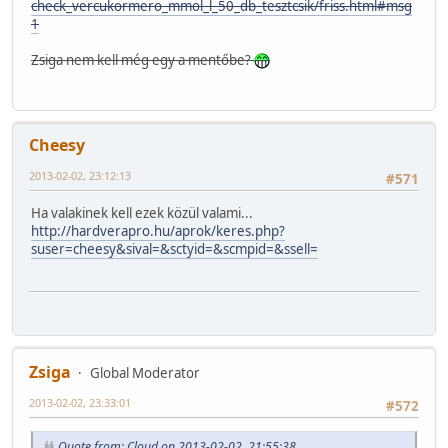
check_vercukormero_mmol_l_50_db_tesztcsik/friss.html#msg
1
Zsiga nem kell még egy a mentőbe?
Cheesy
2013-02-02, 23:12:13
#571
Ha valakinek kell ezek közül valami...
http://hardverapro.hu/aprok/keres.php?
suser=cheesy&sival=&sctyid=&scmpid=&ssell=
Zsiga
Global Moderator
2013-02-02, 23:33:01
#572
Quote from: Cloud on 2013-02-02, 21:55:38