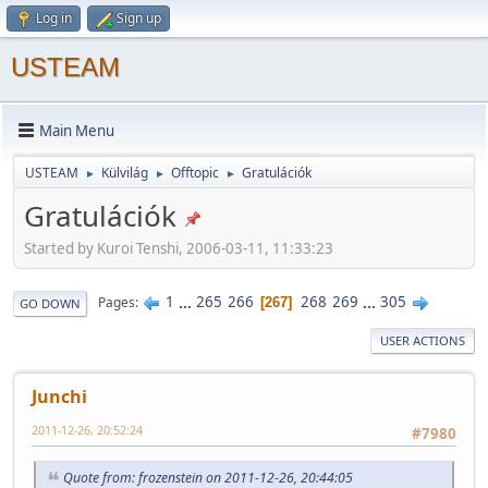
Log in
Sign up
USTEAM
Main Menu
USTEAM
Külvilág
Offtopic
Gratulációk
►
►
►
Gratulációk
Started by Kuroi Tenshi, 2006-03-11, 11:33:23
1
...
265
266
268
269
...
305
Pages
267
GO DOWN
USER ACTIONS
Junchi
2011-12-26, 20:52:24
#7980
Quote from: frozenstein on 2011-12-26, 20:44:05