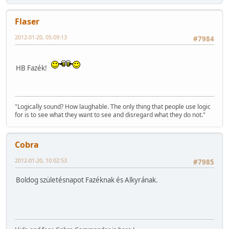
Flaser
2012-01-20, 05:09:13
#7984
HB Fazék!
"Logically sound? How laughable. The only thing that people use logic
for is to see what they want to see and disregard what they do not."
Cobra
2012-01-20, 10:02:53
#7985
Boldog születésnapot Fazéknak és Alkyrának.