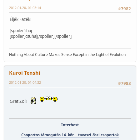
2012-01-20, 01:03:14
#7982
Éljék Fazék!
[spoiler]ihaj
[spoiler]csuhaj[/spoiler][/spoiler]
Nothing About Culture Makes Sense Except in the Light of Evolution
Kuroi Tenshi
2012-01-20, 01:04:32
#7983
Grat Zoli!
Interhost
Csoportos támogatás 14. kör -- tavaszi-őszi csoportok