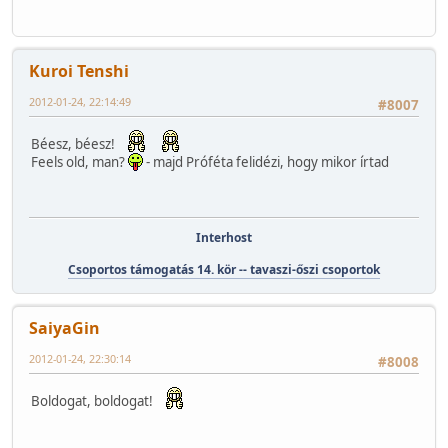
Kuroi Tenshi
2012-01-24, 22:14:49
#8007
Béesz, béesz!
Feels old, man?
- majd Próféta felidézi, hogy mikor írtad
Interhost
Csoportos támogatás 14. kör -- tavaszi-őszi csoportok
SaiyaGin
2012-01-24, 22:30:14
#8008
Boldogat, boldogat!