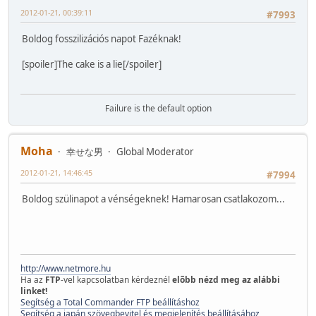
2012-01-21, 00:39:11
#7993
Boldog fosszilizációs napot Fazéknak!
[spoiler]The cake is a lie[/spoiler]
Failure is the default option
Moha
幸せな男
Global Moderator
2012-01-21, 14:46:45
#7994
Boldog szülinapot a vénségeknek! Hamarosan csatlakozom...
http://www.netmore.hu
Ha az
FTP
-vel kapcsolatban kérdeznél
elõbb nézd meg az alábbi
linket!
Segítség a Total Commander FTP beállításhoz
Segítség a japán szövegbevitel és megjelenítés beállításához