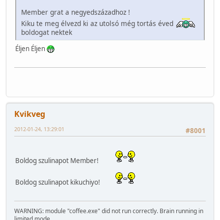
Member grat a negyedszázadhoz !
Kiku te meg élvezd ki az utolsó még tortás éved
boldogat nektek
Éljen Éljen
Kvikveg
2012-01-24, 13:29:01
#8001
Boldog szulinapot Member!
Boldog szulinapot kikuchiyo!
WARNING: module "coffee.exe" did not run correctly. Brain running in
limited mode.