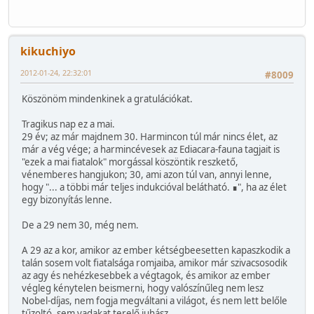
kikuchiyo
2012-01-24, 22:32:01
#8009
Köszönöm mindenkinek a gratulációkat.
Tragikus nap ez a mai.
29 év; az már majdnem 30. Harmincon túl már nincs élet, az
már a vég vége; a harmincévesek az Ediacara-fauna tagjait is
"ezek a mai fiatalok" morgással köszöntik reszkető,
vénemberes hangjukon; 30, ami azon túl van, annyi lenne,
hogy "... a többi már teljes indukcióval belátható. ∎", ha az élet
egy bizonyítás lenne.
De a 29 nem 30, még nem.
A 29 az a kor, amikor az ember kétségbeesetten kapaszkodik a
talán sosem volt fiatalsága romjaiba, amikor már szivacsosodik
az agy és nehézkesebbek a végtagok, és amikor az ember
végleg kénytelen beismerni, hogy valószínűleg nem lesz
Nobel-díjas, nem fogja megváltani a világot, és nem lett belőle
tűzoltó, sem vadakat terelő juhász.