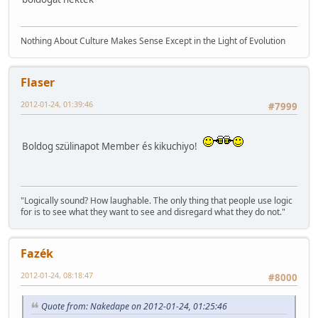
Nothing About Culture Makes Sense Except in the Light of Evolution
Flaser
2012-01-24, 01:39:46
#7999
Boldog szülinapot Member és kikuchiyo!
"Logically sound? How laughable. The only thing that people use logic
for is to see what they want to see and disregard what they do not."
Fazék
2012-01-24, 08:18:47
#8000
Quote from: Nakedape on 2012-01-24, 01:25:46