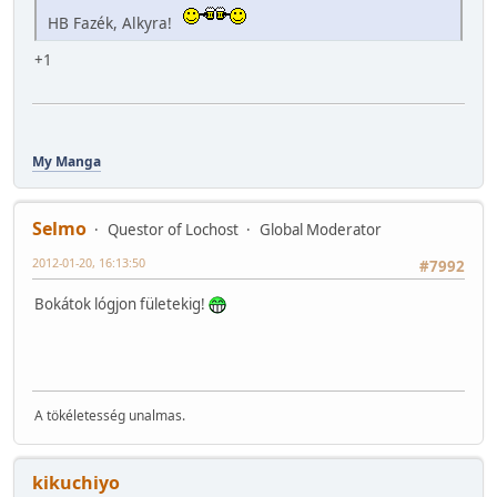
HB Fazék, Alkyra!
+1
My Manga
Selmo
Questor of Lochost
Global Moderator
2012-01-20, 16:13:50
#7992
Bokátok lógjon fületekig!
A tökéletesség unalmas.
kikuchiyo