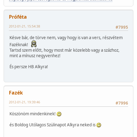
Próféta
2012-01-21, 15:54:38
#7995
Késve bár, de törve nem, vagy hogy is van a vers, részvétem
Fazéknak!
Tartsd szem előtt, hogy most már közelebb vagy a százhoz,
mint a mínusz negyvenhez!
És persze HB Alkyra!
Fazék
2012-01-21, 19:39:46
#7996
Köszönöm mindenkinek!
és Boldog Utólagos Szülinapot Alkyra neked is