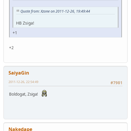
Quote from: Xzone on 2011-12-26, 19:49:44
HB Zsiga!
+1
+2
SaiyaGin
2011-12-26, 22:54:49
#7981
Boldogat, Zsiga!
Nakedape