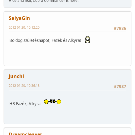
Hide and fear, Cobra Commander is here !
SaiyaGin
2012-01-20, 10:12:20
#7986
Boldog születésnapot, Fazék és Alkyra!
Junchi
2012-01-20, 10:36:18
#7987
HB Fazék, Alkyra!
Dreamcleaver