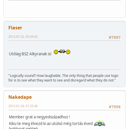
Flaser
2012-01-22, 05:04:42
#7997
Utólag BSZ Alkyranak is!
"Logically sound? How laughable. The only thing that people use logic
for is to see what they want to see and disregard what they do not."
Nakedape
2012-01-24, 01:25:46
#7998
Member grat a negyedszázadhoz !
Kiku te meg élvezd ki az utolsó még tortás éved
boldogat nektek