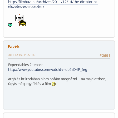
http://filmbuzi.hu/archives/2011/12/14/the-dictator-az-
elozetes-es-a-poszter/
Fazék
2011-12-15, 14:27:16
#2691
Expendables 2 teaser
http://www.youtube.com/watch?v=db2sD4P_Ieg
argh és itt irodában nincs pofám megnézni... na majd otthon,
úgyis még egy fél év a film