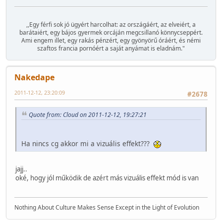
,,Egy férfi sok jó ügyért harcolhat: az országáért, az elveiért, a
barátaiért, egy bájos gyermek orcáján megcsillanó könnycseppért.
Ami engem illet, egy rakás pénzért, egy gyönyörű óráért, és némi
szaftos francia pornóért a saját anyámat is eladnám."
Nakedape
2011-12-12, 23:20:09
#2678
Quote from: Cloud on 2011-12-12, 19:27:21
Ha nincs cg akkor mi a vizuális effekt???
jajj..
oké, hogy jól működik de azért más vizuális effekt mód is van
Nothing About Culture Makes Sense Except in the Light of Evolution