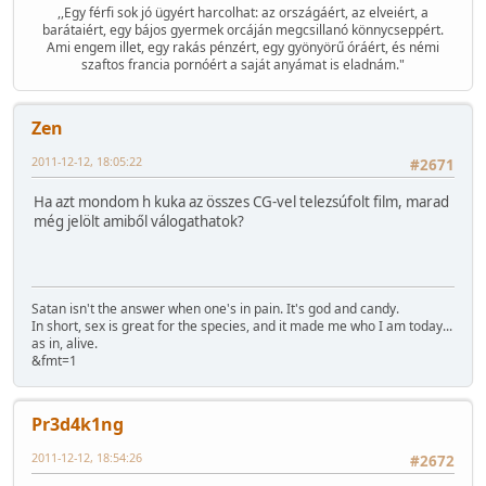
,,Egy férfi sok jó ügyért harcolhat: az országáért, az elveiért, a
barátaiért, egy bájos gyermek orcáján megcsillanó könnycseppért.
Ami engem illet, egy rakás pénzért, egy gyönyörű óráért, és némi
szaftos francia pornóért a saját anyámat is eladnám."
Zen
2011-12-12, 18:05:22
#2671
Ha azt mondom h kuka az összes CG-vel telezsúfolt film, marad
még jelölt amiből válogathatok?
Satan isn't the answer when one's in pain. It's god and candy.
In short, sex is great for the species, and it made me who I am today...
as in, alive.
&fmt=1
Pr3d4k1ng
2011-12-12, 18:54:26
#2672