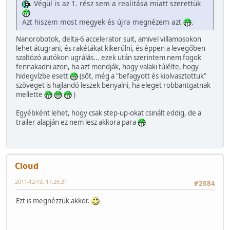
. Végül is az 1. rész sem a realitása miatt szerettük
Azt hiszem most megyek és újra megnézem azt
.
Nanorobotok, delta-6 accelerator suit, amivel villamosokon
lehet átugrani, és rakétákat kikerülni, és éppen a levegőben
szaltózó autókon ugrálás... ezek után szerintem nem fogok
fennakadni azon, ha azt mondják, hogy valaki túlélte, hogy
hidegvízbe esett
(sőt, még a "befagyott és kiolvasztottuk"
szöveget is hajlandó leszek benyalni, ha eleget robbantgatnak
mellette
)
Egyébként lehet, hogy csak step-up-okat csinált eddig, de a
trailer alapján ez nem lesz akkora para
Cloud
2011-12-13, 17:26:31
#2684
Ezt is megnézzük akkor.