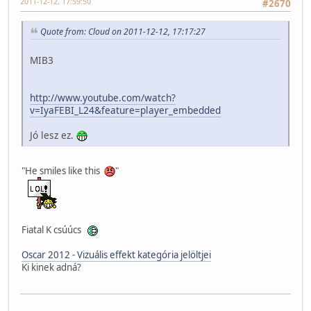
2011-12-12, 17:59:50
#2670
Quote from: Cloud on 2011-12-12, 17:17:27
MIB3
http://www.youtube.com/watch?
v=IyaFEBI_L24&feature=player_embedded
Jó lesz ez.
"He smiles like this
"
Fiatal K csúúcs
Oscar 2012 - Vizuális effekt kategória jelöltjei
Ki kinek adná?