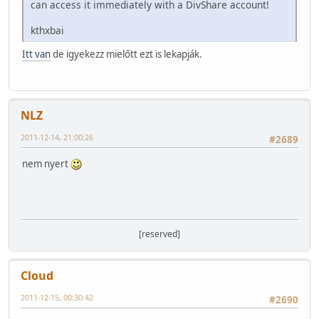
can access it immediately with a DivShare account!
kthxbai
Itt van
de igyekezz mielőtt ezt is lekapják.
NLZ
2011-12-14, 21:00:26
#2689
nem nyert
[reserved]
Cloud
2011-12-15, 00:30:42
#2690