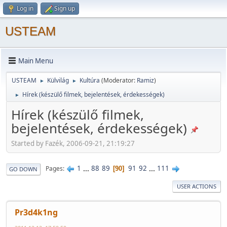
Log in
Sign up
USTEAM
Main Menu
USTEAM
Külvilág
Kultúra
(Moderator:
Ramiz
)
►
►
Hírek (készülő filmek, bejelentések, érdekességek)
►
Hírek (készülő filmek,
bejelentések, érdekességek)
Started by Fazék, 2006-09-21, 21:19:27
1
...
88
89
91
92
...
111
Pages
90
GO DOWN
USER ACTIONS
Pr3d4k1ng