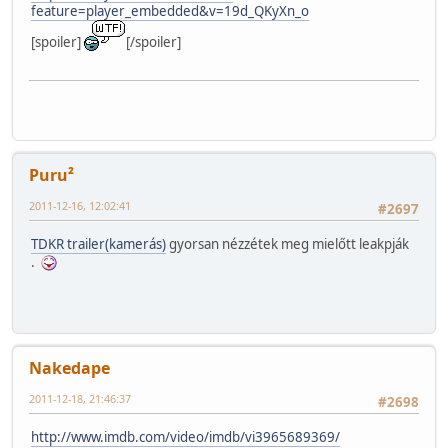
feature=player_embedded&v=19d_QKyXn_o
[spoiler]
[/spoiler]
Puru²
2011-12-16, 12:02:41
#2697
TDKR trailer(kamerás)
gyorsan nézzétek meg mielőtt leakpják
.
Nakedape
2011-12-18, 21:46:37
#2698
http://www.imdb.com/video/imdb/vi3965689369/