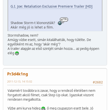
G.I. Joe: Retaliation Exclusive Premiere Trailer [HD]
Shadow Storm-t klononzták?
Akár még jó is lehet a film.
Stormshadow, nem?
Amúgy vízbe esett, simán kitalálhatták, hogy túlélte. De
egyébként mi az, hogy "akár még"?
A trailer alapján az első szintjét simán hozza... az pedig éppen
elég
Pr3d4k1ng
2011-12-13, 14:15:02
#2682
Valamiért továbbra is zavar, hogy a rendező életében nem
forgatott akció filmet, csak Step Up okat. Igazokat viszont
rendesen megalkotta.
Vízbe ami kurva hideg
, ő meg csupaszon esett bele. Jó