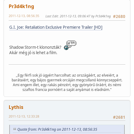
Pr3d4k1ng
2011-12-13, 08:56:35
Last Edit
: 2011-12-13, 09:06:47 by Pr3d4k1ng
#2680
G.I. Joe: Retaliation Exclusive Premiere Trailer [HD]
Shadow Storm-t klononzták?
Akár még jó is lehet a film.
,,Egy férfi sok jó ügyért harcolhat: az országáért, az elveiért, a
barátaiért, egy bájos gyermek orcáján megcsillanó könnycseppért.
Ami engem illet, egy rakás pénzért, egy gyönyörű óráért, és némi
szaftos francia pornóért a saját anyámat is eladnám."
Lythis
2011-12-13, 12:33:28
#2681
Quote from: Pr3d4k1ng on 2011-12-13, 08:56:35