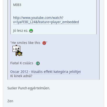
MIB3
http://www.youtube.com/watch?
v=IyaFEBI_L24&feature=player_embedded
Jó lesz ez.
"He smiles like this
"
Fiatal K csúúcs
Oscar 2012 - Vizuális effekt kategória jelöltjei
Ki kinek adná?
Sucker Punch egyértelműen.
Zen