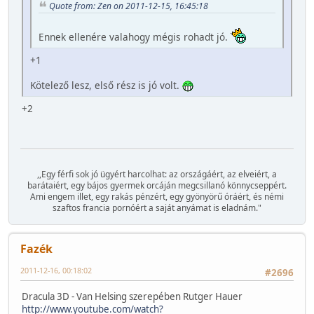
Quote from: Zen on 2011-12-15, 16:45:18
Ennek ellenére valahogy mégis rohadt jó.
+1
Kötelező lesz, első rész is jó volt.
+2
,,Egy férfi sok jó ügyért harcolhat: az országáért, az elveiért, a
barátaiért, egy bájos gyermek orcáján megcsillanó könnycseppért.
Ami engem illet, egy rakás pénzért, egy gyönyörű óráért, és némi
szaftos francia pornóért a saját anyámat is eladnám."
Fazék
2011-12-16, 00:18:02
#2696
Dracula 3D - Van Helsing szerepében Rutger Hauer
http://www.youtube.com/watch?