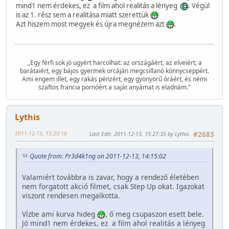
mind1 nem érdekes, ez a film ahol realitás a lényeg
. Végül
is az 1. rész sem a realitása miatt szerettük
Azt hiszem most megyek és újra megnézem azt
.
,,Egy férfi sok jó ügyért harcolhat: az országáért, az elveiért, a
barátaiért, egy bájos gyermek orcáján megcsillanó könnycseppért.
Ami engem illet, egy rakás pénzért, egy gyönyörű óráért, és némi
szaftos francia pornóért a saját anyámat is eladnám."
Lythis
2011-12-13, 15:20:10
Last Edit
: 2011-12-13, 15:27:35 by Lythis
#2683
Quote from: Pr3d4k1ng on 2011-12-13, 14:15:02
Valamiért továbbra is zavar, hogy a rendező életében
nem forgatott akció filmet, csak Step Up okat. Igazokat
viszont rendesen megalkotta.
Vízbe ami kurva hideg
, ő meg csupaszon esett bele.
Jó mind1 nem érdekes, ez a film ahol realitás a lényeg