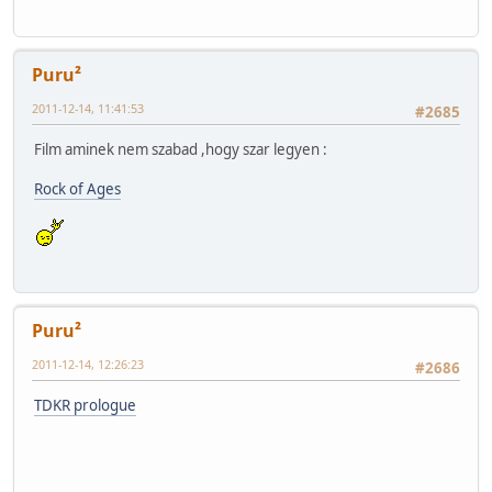
Puru²
2011-12-14, 11:41:53
#2685
Film aminek nem szabad ,hogy szar legyen :
Rock of Ages
Puru²
2011-12-14, 12:26:23
#2686
TDKR prologue