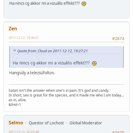
Ha nincs cg akkor mi a vizuális effekt???
Zen
2011-12-12, 19:30:21
#2674
Quote from: Cloud on 2011-12-12, 19:27:21
Ha nincs cg akkor mi a vizuális effekt???
Hangsúly a telezsúfolton.
Satan isn't the answer when one's in pain. It's god and candy.
In short, sex is great for the species, and it made me who I am today...
as in, alive.
&fmt=1
Selmo
Questor of Lochost
Global Moderator
2011-12-12, 20:23:48
#2675