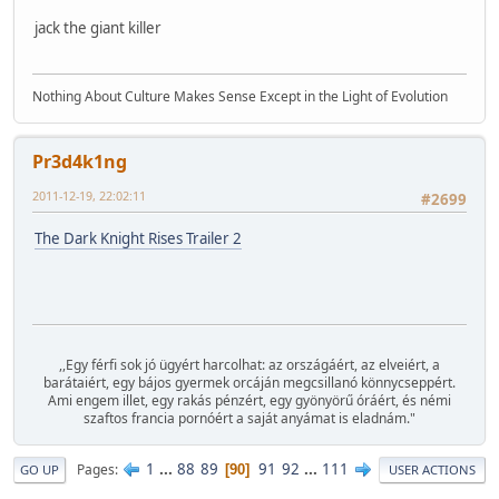
jack the giant killer
Nothing About Culture Makes Sense Except in the Light of Evolution
Pr3d4k1ng
2011-12-19, 22:02:11
#2699
The Dark Knight Rises Trailer 2
,,Egy férfi sok jó ügyért harcolhat: az országáért, az elveiért, a
barátaiért, egy bájos gyermek orcáján megcsillanó könnycseppért.
Ami engem illet, egy rakás pénzért, egy gyönyörű óráért, és némi
szaftos francia pornóért a saját anyámat is eladnám."
1
...
88
89
91
92
...
111
Pages
90
GO UP
USER ACTIONS