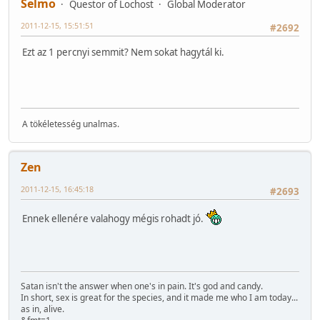
Selmo
Questor of Lochost
Global Moderator
2011-12-15, 15:51:51
#2692
Ezt az 1 percnyi semmit? Nem sokat hagytál ki.
A tökéletesség unalmas.
Zen
2011-12-15, 16:45:18
#2693
Ennek ellenére valahogy mégis rohadt jó.
Satan isn't the answer when one's in pain. It's god and candy.
In short, sex is great for the species, and it made me who I am today...
as in, alive.