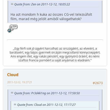
Quote from: Zen on 2011-12-12, 18:05:22
Ha azt mondom h kuka az összes CG-vel telezsúfolt
film, marad még jelölt amiből válogathatok?
,,Egy férfi sok jó ügyért harcolhat: az országáért, az elveiért, a
barátaiért, egy bájos gyermek orcáján megcsillanó könnycseppért.
Ami engem illet, egy rakás pénzért, egy gyönyörű óráért, és némi
szaftos francia pornóért a saját anyámat is eladnám."
Cloud
2011-12-12, 19:27:21
#2673
Quote from: Pr3d4k1ng on 2011-12-12, 17:59:50
Quote from: Cloud on 2011-12-12, 17:17:27