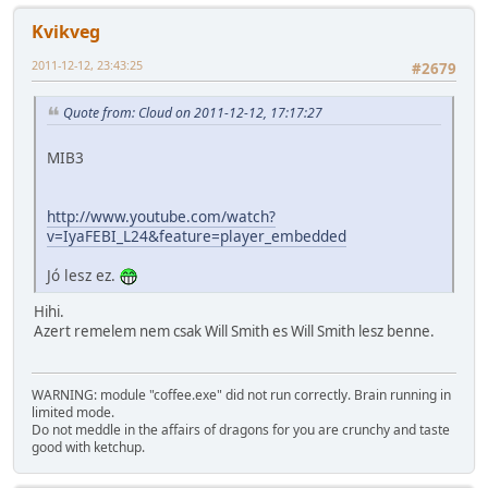
Kvikveg
2011-12-12, 23:43:25
#2679
Quote from: Cloud on 2011-12-12, 17:17:27
MIB3
http://www.youtube.com/watch?
v=IyaFEBI_L24&feature=player_embedded
Jó lesz ez.
Hihi.
Azert remelem nem csak Will Smith es Will Smith lesz benne.
WARNING: module "coffee.exe" did not run correctly. Brain running in
limited mode.
Do not meddle in the affairs of dragons for you are crunchy and taste
good with ketchup.