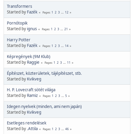
Transformers
Started by
Fazék
1
2
3
...
12
Pages
Pornótopik
Started by
ignus
1
2
3
...
21
Pages
Harry Potter
Started by
Fazék
1
2
3
...
14
Pages
Képregények (9M Klub)
Started by
Raggie
1
2
3
...
11
Pages
Építészet, közterületek, tájépítészet, stb.
Started by
Kvikveg
H. P. Lovecraft sötét világa
Started by
Ramiz
1
2
3
...
5
Pages
Idegen nyelvek (minden, ami nem japán)
Started by
Kvikveg
Esetleges rendelések
Started by
.Attila
1
2
3
...
46
Pages