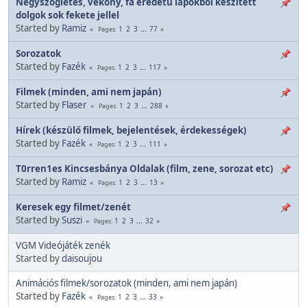
Négyszögletes, vékony, fa eredetû lapokból készített
dolgok sok fekete jellel
Started by
Ramiz
1
2
3
...
77
Pages
Sorozatok
Started by
Fazék
1
2
3
...
117
Pages
Filmek (minden, ami nem japán)
Started by
Flaser
1
2
3
...
288
Pages
Hírek (készülő filmek, bejelentések, érdekességek)
Started by
Fazék
1
2
3
...
111
Pages
T0rren1es Kincsesbánya Oldalak (film, zene, sorozat etc)
Started by
Ramiz
1
2
3
...
13
Pages
Keresek egy filmet/zenét
Started by
Suszi
1
2
3
...
32
Pages
VGM Videójáték zenék
Started by
daisoujou
Animációs filmek/sorozatok (minden, ami nem japán)
Started by
Fazék
1
2
3
...
33
Pages