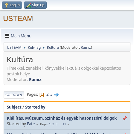
Log in
Sign up
USTEAM
Main Menu
USTEAM
Külvilág
Kultúra
(Moderator:
Ramiz
)
►
►
Kultúra
Filmekkel, zenékkel, könyvekkel aktuális dolgokkal kapcsolatos
postok helye
Moderator:
Ramiz
.
2
3
Pages
1
GO DOWN
Subject
/
Started by
Kiállítás, Múzeum, Színház és egyéb hasonszőrű dolgok
Started by
Fate
1
2
3
...
11
Pages