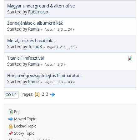
Magyar underground & alternative
Started by
Fubenalvo
Zeneajánlások, albumkritikák
Started by
Ramiz
1
2
3
...
24
Pages
Metal, rock és hasonlók...
Started by
TurboK
1
2
3
...
36
Pages
Titanic Filmfesztivál
Started by
Ramiz
1
2
3
Pages
Hónap végi vizsgafelejtős filmmaraton
Started by
Ramiz
1
2
3
...
43
Pages
2
3
Pages
1
GO UP
Poll
Moved Topic
Locked Topic
Sticky Topic