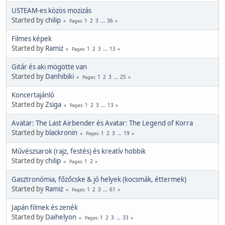
USTEAM-es közös mozizás
Started by
chilip
1
2
3
...
36
Pages
Filmes képek
Started by
Ramiz
1
2
3
...
13
Pages
Gitár és aki mögötte van
Started by
Danhibiki
1
2
3
...
25
Pages
Koncertajánló
Started by
Zsiga
1
2
3
...
13
Pages
Avatar: The Last Airbender és Avatar: The Legend of Korra
Started by
blackronin
1
2
3
...
19
Pages
Művészsarok (rajz, festés) és kreatív hobbik
Started by
chilip
1
2
Pages
Gasztronómia, főzőcske & jó helyek (kocsmák, éttermek)
Started by
Ramiz
1
2
3
...
61
Pages
Japán filmek és zenék
Started by
Daihelyon
1
2
3
...
33
Pages