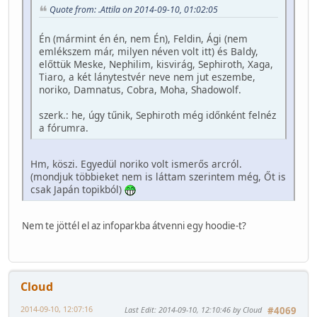
Quote from: .Attila on 2014-09-10, 01:02:05
Én (mármint én én, nem Én), Feldin, Ági (nem
emlékszem már, milyen néven volt itt) és Baldy,
előttük Meske, Nephilim, kisvirág, Sephiroth, Xaga,
Tiaro, a két lánytestvér neve nem jut eszembe,
noriko, Damnatus, Cobra, Moha, Shadowolf.
szerk.: he, úgy tűnik, Sephiroth még időnként felnéz
a fórumra.
Hm, köszi. Egyedül noriko volt ismerős arcról.
(mondjuk többieket nem is láttam szerintem még, Őt is
csak Japán topikból)
Nem te jöttél el az infoparkba átvenni egy hoodie-t?
Cloud
2014-09-10, 12:07:16
Last Edit
: 2014-09-10, 12:10:46 by Cloud
#4069