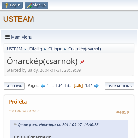
Log in
Sign up
USTEAM
Main Menu
USTEAM
Külvilág
Offtopic
Önarckép(csarnok)
►
►
►
Önarckép(csarnok)
Started by Baldy, 2004-01-31, 23:59:39
1
...
134
135
137
Pages
136
GO DOWN
USER ACTIONS
Próféta
2011-06-09, 00:28:20
#4050
Quote from: Nakedape on 2011-06-07, 14:46:28
a.k.a Bjúgnakrækir