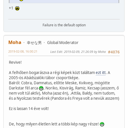
+1
Failure is the default option
Moha
幸せな男
Global Moderator
2019-02-08, 16:00:21
Last Edit
: 2019-02-09, 21:26:09 by Moha
#4076
Revive!
A felhőben bogarászva a régi képek közt találtam
ezt itt
. A
2005-ös Abádszalóki tábor csoportképe.
Balról: Cobra, Damnatus, előtte Meske, Kvikveg, mögötte
Darkstar fél arca
, Noriko, Kisvirág, Ramiz, Kecsap (asszem, ő
nem volt túl aktív), Moha (azaz én), .Attila, Baldy, nem tudom,
és a Nyolczas testvérek (Pandora és Freya volt a nevük asszem)
Ez is lassan 14 éve volt!
De, hogy milyen életlen lett a többi kép nagy része!