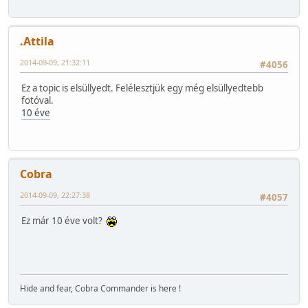
.Attila
2014-09-09, 21:32:11
#4056
Ez a topic is elsüllyedt. Felélesztjük egy még elsüllyedtebb
fotóval.
10 éve
Cobra
2014-09-09, 22:27:38
#4057
Ez már 10 éve volt?
Hide and fear, Cobra Commander is here !