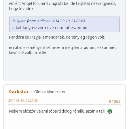
vmiért Angel fórumnév ugrott be, de taglistát nézve gyanús,
hogy tévedek
Quote from: .Attila on 2014-09-10, 01:02:05
a két lánytestvér neve nem jut eszembe
Pandóra és Freyja -t mondanék, de tényleg régen volt.
erről az eseményről azt hiszem még lemaradtam, ekkor még
kevésbé voltam aktív
Darkstar
Global Moderator
2014-09-10, 01:21:36
#4062
Nekem először valami tóparti dolog rémlik, aztán a téli.