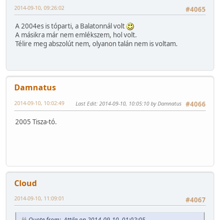
2014-09-10, 09:26:02
#4065
A 2004es is tóparti, a Balatonnál volt
A másikra már nem emlékszem, hol volt.
Télire meg abszolút nem, olyanon talán nem is voltam.
Damnatus
2014-09-10, 10:02:49
Last Edit
: 2014-09-10, 10:05:10 by Damnatus
#4066
2005 Tisza-tó.
Cloud
2014-09-10, 11:09:01
#4067
Quote from: .Attila on 2014-09-10, 01:02:05