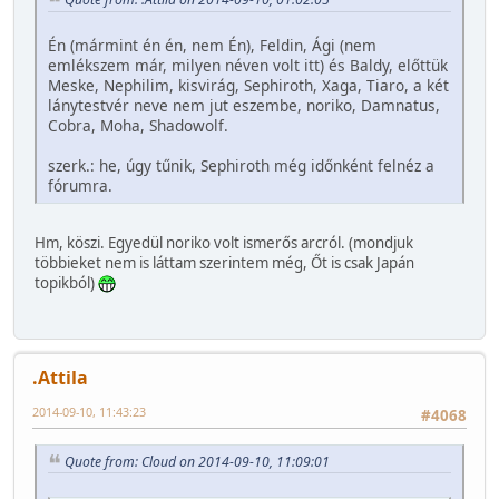
Én (mármint én én, nem Én), Feldin, Ági (nem
emlékszem már, milyen néven volt itt) és Baldy, előttük
Meske, Nephilim, kisvirág, Sephiroth, Xaga, Tiaro, a két
lánytestvér neve nem jut eszembe, noriko, Damnatus,
Cobra, Moha, Shadowolf.
szerk.: he, úgy tűnik, Sephiroth még időnként felnéz a
fórumra.
Hm, köszi. Egyedül noriko volt ismerős arcról. (mondjuk
többieket nem is láttam szerintem még, Őt is csak Japán
topikból)
.Attila
2014-09-10, 11:43:23
#4068
Quote from: Cloud on 2014-09-10, 11:09:01