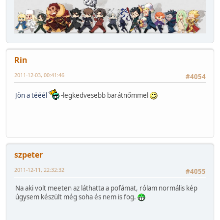
Rin
2011-12-03, 00:41:46
#4054
Jön a tééél
-legkedvesebb barátnőmmel
szpeter
2011-12-11, 22:32:32
#4055
Na aki volt meeten az láthatta a pofámat, rólam normális kép
úgysem készült még soha és nem is fog.