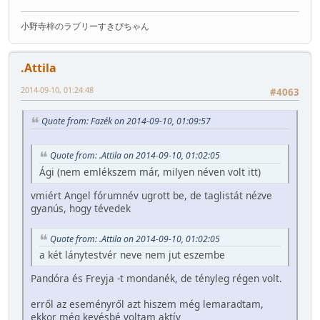
小野寺梓のラブリーすきぴちゃん
.Attila
2014-09-10, 01:24:48
#4063
Quote from: Fazék on 2014-09-10, 01:09:57
Quote from: .Attila on 2014-09-10, 01:02:05
Ági (nem emlékszem már, milyen néven volt itt)
vmiért Angel fórumnév ugrott be, de taglistát nézve
gyanús, hogy tévedek
Quote from: .Attila on 2014-09-10, 01:02:05
a két lánytestvér neve nem jut eszembe
Pandóra és Freyja -t mondanék, de tényleg régen volt.
erről az eseményről azt hiszem még lemaradtam,
ekkor még kevésbé voltam aktív