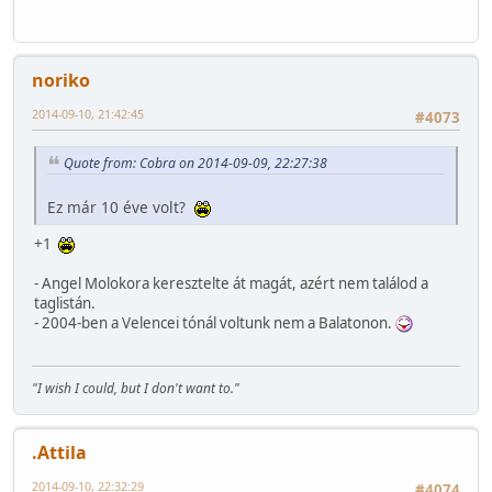
noriko
2014-09-10, 21:42:45
#4073
Quote from: Cobra on 2014-09-09, 22:27:38
Ez már 10 éve volt?
+1
- Angel Molokora keresztelte át magát, azért nem találod a
taglistán.
- 2004-ben a Velencei tónál voltunk nem a Balatonon.
"I wish I could, but I don't want to."
.Attila
2014-09-10, 22:32:29
#4074