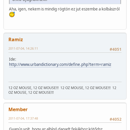
Aha, igen, nekem is mindig rögtön ez jut eszembe a kolbászról
Ramiz
2011-07-04, 14:26:11
#4051
Ide:
http://www.urbandictionary.com/define.php?term=ramiz
12 OZ MOUSE, 12 OZ MOUSE!!!
12 OZ MOUSE, 12 OZ MOUSE!!!
12
OZ MOUSE, 12 OZ MOUSE!!!
Member
2011-07-04, 17:37:48
#4052
Gyanús volt, hogy az albínó dagadt fekákhoz kötődsz.