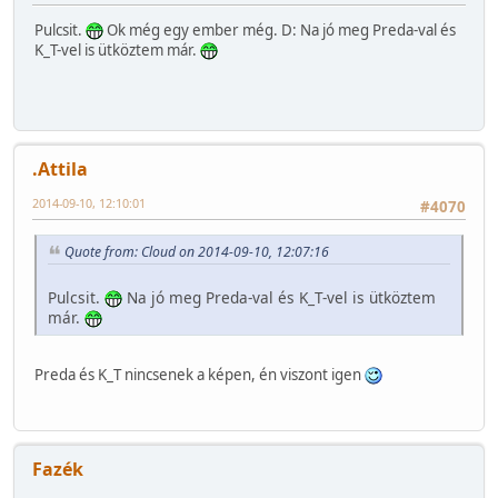
Pulcsit.
Ok még egy ember még. D: Na jó meg Preda-val és
K_T-vel is ütköztem már.
.Attila
2014-09-10, 12:10:01
#4070
Quote from: Cloud on 2014-09-10, 12:07:16
Pulcsit.
Na jó meg Preda-val és K_T-vel is ütköztem
már.
Preda és K_T nincsenek a képen, én viszont igen
Fazék