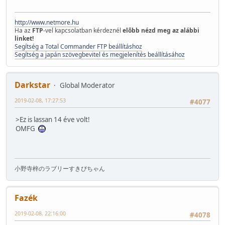
http://www.netmore.hu
Ha az
FTP
-vel kapcsolatban kérdeznél
elõbb nézd meg az alábbi
linket!
Segítség a Total Commander FTP beállításhoz
Segítség a japán szövegbevitel és megjelenítés beállításához
Darkstar
Global Moderator
2019-02-08, 17:27:53
#4077
>Ez is lassan 14 éve volt!
OMFG
小野寺梓のラブリーすきぴちゃん
Fazék
2019-02-08, 22:16:00
#4078