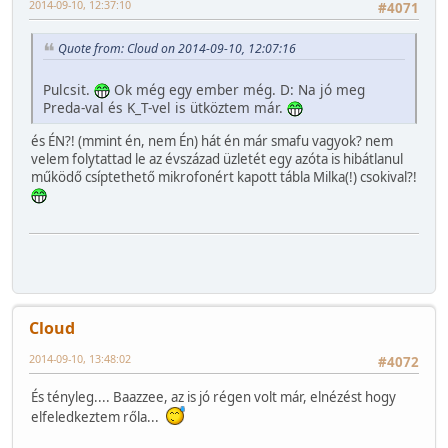
2014-09-10, 12:37:10
#4071
Quote from: Cloud on 2014-09-10, 12:07:16
Pulcsit.
Ok még egy ember még. D: Na jó meg
Preda-val és K_T-vel is ütköztem már.
és ÉN?! (mmint én, nem Én) hát én már smafu vagyok? nem
velem folytattad le az évszázad üzletét egy azóta is hibátlanul
működő csíptethető mikrofonért kapott tábla Milka(!) csokival?!
Cloud
2014-09-10, 13:48:02
#4072
És tényleg.... Baazzee, az is jó régen volt már, elnézést hogy
elfeledkeztem rőla...