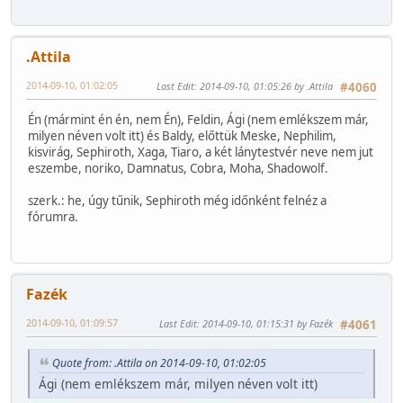
.Attila
2014-09-10, 01:02:05
Last Edit
: 2014-09-10, 01:05:26 by .Attila
#4060
Én (mármint én én, nem Én), Feldin, Ági (nem emlékszem már,
milyen néven volt itt) és Baldy, előttük Meske, Nephilim,
kisvirág, Sephiroth, Xaga, Tiaro, a két lánytestvér neve nem jut
eszembe, noriko, Damnatus, Cobra, Moha, Shadowolf.
szerk.: he, úgy tűnik, Sephiroth még időnként felnéz a
fórumra.
Fazék
2014-09-10, 01:09:57
Last Edit
: 2014-09-10, 01:15:31 by Fazék
#4061
Quote from: .Attila on 2014-09-10, 01:02:05
Ági (nem emlékszem már, milyen néven volt itt)