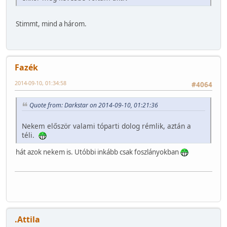
Stimmt, mind a három.
Fazék
2014-09-10, 01:34:58
#4064
Quote from: Darkstar on 2014-09-10, 01:21:36
Nekem először valami tóparti dolog rémlik, aztán a
téli.
hát azok nekem is. Utóbbi inkább csak foszlányokban
.Attila