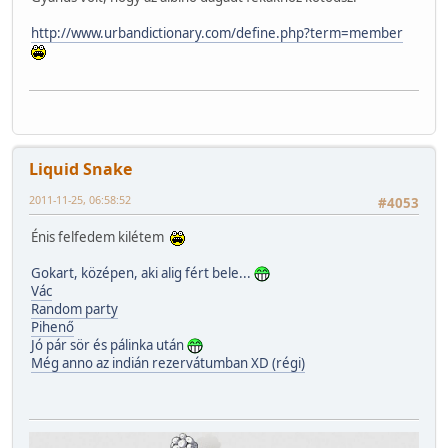
http://www.urbandictionary.com/define.php?term=member
Liquid Snake
2011-11-25, 06:58:52
#4053
Énis felfedem kilétem
Gokart, középen, aki alig fért bele...
Vác
Random party
Pihenő
Jó pár sör és pálinka után
Még anno az indián rezervátumban XD (régi)