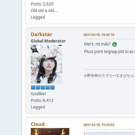
Posts: 2,620
Old old is old...
Logged
Darkstar
2021-03-18, 16:42:16
Global Moderator
Mert, mi más?
Plusz pont tegnap jött ki az
小野寺梓のラブリーすきぴちゃ
Godlike!
Posts: 6,412
Logged
Cloud
2021-03-19, 15:25:02