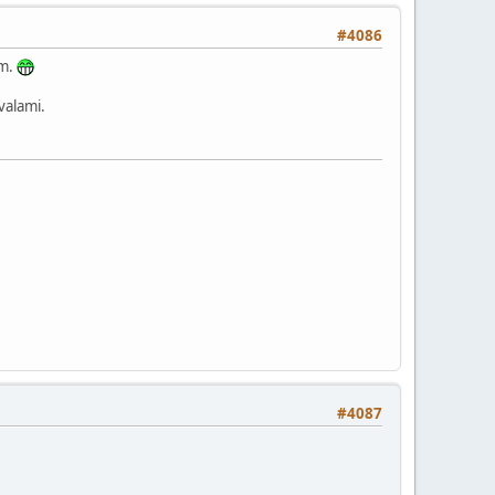
#4086
em.
valami.
#4087