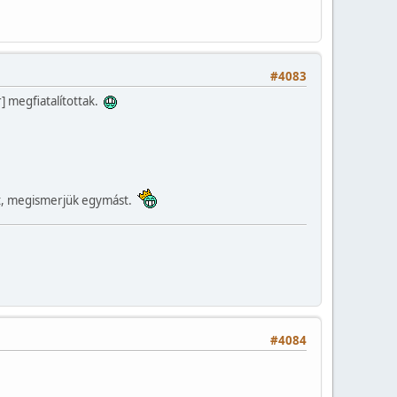
#4083
r] megfiatalítottak.
it, megismerjük egymást.
#4084