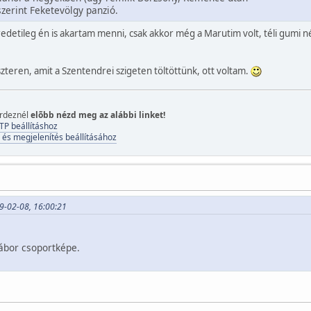
 szerint Feketevölgy panzió.
edetileg én is akartam menni, csak akkor még a Marutim volt, téli gumi né
szteren, amit a Szentendrei szigeten töltöttünk, ott voltam.
érdeznél
elõbb nézd meg az alábbi linket!
TP beállításhoz
 és megjelenítés beállításához
9-02-08, 16:00:21
ábor csoportképe.