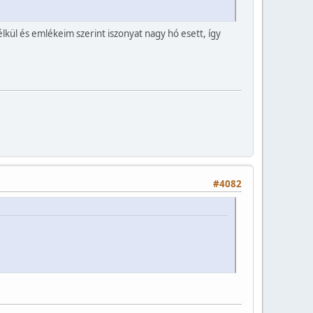
lkül és emlékeim szerint iszonyat nagy hó esett, így
#4082