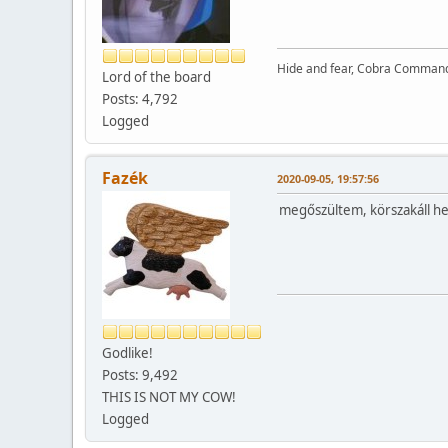
Hide and fear, Cobra Commande
Lord of the board
Posts: 4,792
Logged
Fazék
2020-09-05, 19:57:56
megőszültem, körszakáll hel
Godlike!
Posts: 9,492
THIS IS NOT MY COW!
Logged