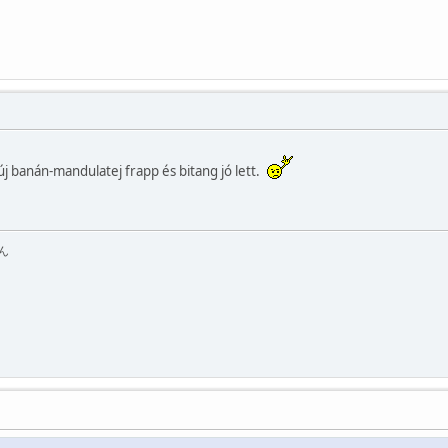
 új banán-mandulatej frapp és bitang jó lett.
ん