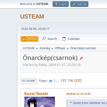
Welcome to
USTEAM
.
Log in
Sign up
USTEAM
2026-08-06, 20:35:17
Home
Search
Calendar
USTEAM
Külvilág
Offtopic
Önarckép(csarnok)
►
►
►
Önarckép(csarnok)
Started by Baldy, 2004-01-31, 23:59:39
1
...
135
136
Pages
137
GO DOWN
Kuroi Tenshi
2019-02-14, 01:12:55
Quote from: Darkstar on 