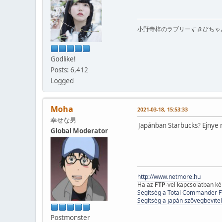
小野寺梓のラブリーすきぴちゃ
Godlike!
Posts: 6,412
Logged
Moha
2021-03-18, 15:53:33
幸せな男
Japánban Starbucks? Ejnye
Global Moderator
http://www.netmore.hu
Ha az
FTP
-vel kapcsolatban k
Segítség a Total Commander F
Segítség a japán szövegbevitel
Postmonster