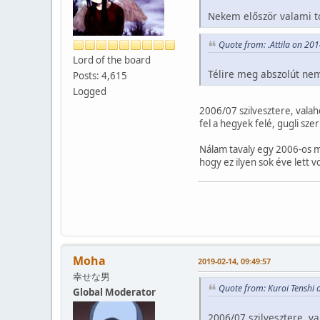
Nekem először valami tó
Quote from: .Attila on 20
Lord of the board
Télire meg abszolút nem
Posts: 4,615
Logged
2006/07 szilvesztere, vala
fel a hegyek felé, gugli sze
Nálam tavaly egy 2006-os me
hogy ez ilyen sok éve lett 
Moha
2019-02-14, 09:49:57
幸せな男
Quote from: Kuroi Tenshi 
Global Moderator
2006/07 szilvesztere, v