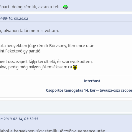
parti dolog rémlik, aztán a téli.
14-09-10, 09:26:02
, olyanon talán nem is voltam.
hol a hegyekben (úgy rémlik Börzsöny, Kemence után
rint Feketevölgy panzió.
et összezipelt fájlja került elő, és szörnyülködtem,
volna, pedig még milyen jól emlékszem rá
Interhost
Csoportos támogatás 14. kör -- tavaszi-őszi csopo
on 2019-02-14, 01:12:55
alahol a hegyekben (úgy rémlik Börzsöny, Kemence után