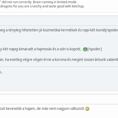
id not run correctly. Brain running in limited mode.
f dragons for you are crunchy and taste good with ketchup.
]meg a tényleg hihetetlen jó kozmetikai termékek és napi két kondi[/spoile
gy két napig kimaradt a hajmosás és a szín is kopott.
[/spoiler]
an, ha esetleg végre véget érne a korona és megint összerántunk valam
ん
kicsit kevesebb a hajam, de más nem nagyon változott