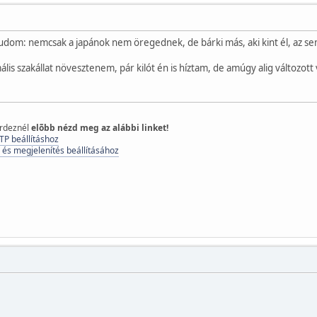
udom: nemcsak a japánok nem öregednek, de bárki más, aki kint él, az s
is szakállat növesztenem, pár kilót én is híztam, de amúgy alig változott 
érdeznél
elõbb nézd meg az alábbi linket!
TP beállításhoz
 és megjelenítés beállításához