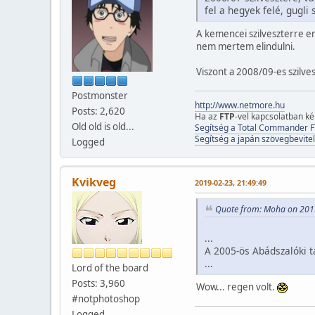
fel a hegyek felé, gugli
A kemencei szilveszterre er
nem mertem elindulni.
Viszont a 2008/09-es szilve
Postmonster
http://www.netmore.hu
Posts: 2,620
Ha az
FTP
-vel kapcsolatban k
Old old is old...
Segítség a Total Commander F
Segítség a japán szövegbevitel
Logged
Kvikveg
2019-02-23, 21:49:49
Quote from: Moha on 201
...
A 2005-ös Abádszalóki t
...
Lord of the board
Posts: 3,960
Wow... regen volt.
#notphotoshop
Logged