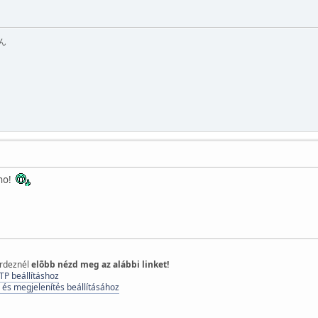
ん
 no!
érdeznél
elõbb nézd meg az alábbi linket!
TP beállításhoz
 és megjelenítés beállításához