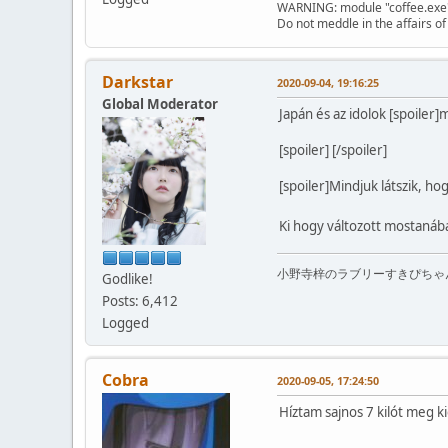
WARNING: module "coffee.exe" d
Do not meddle in the affairs o
Darkstar
2020-09-04, 19:16:25
Global Moderator
Japán és az idolok [spoiler
[spoiler]
[/spoiler]
[spoiler]Mindjuk látszik, ho
Ki hogy változott mostanáb
小野寺梓のラブリーすきぴちゃ
Godlike!
Posts: 6,412
Logged
Cobra
2020-09-05, 17:24:50
Híztam sajnos 7 kilót meg 