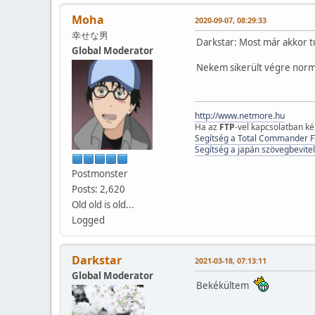
Moha
2020-09-07, 08:29:33
幸せな男
Darkstar: Most már akkor t
Global Moderator
Nekem sikerült végre normál
http://www.netmore.hu
Ha az
FTP
-vel kapcsolatban k
Segítség a Total Commander F
Segítség a japán szövegbevitel
Postmonster
Posts: 2,620
Old old is old...
Logged
Darkstar
2021-03-18, 07:13:11
Global Moderator
Bekékültem