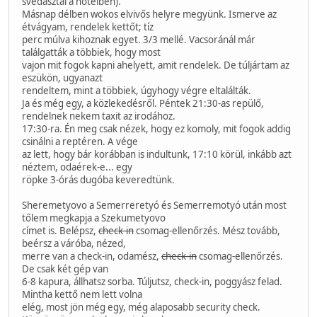
svédasztal a hotelben).
Másnap délben wokos elvivős helyre megyünk. Ismerve az
étvágyam, rendelek kettőt; tíz
perc múlva kihoznak egyet. 3/3 mellé. Vacsoránál már
találgatták a többiek, hogy most
vajon mit fogok kapni ahelyett, amit rendelek. De túljártam az
eszükön, ugyanazt
rendeltem, mint a többiek, úgyhogy végre eltalálták.
Ja és még egy, a közlekedésről. Péntek 21:30-as repülő,
rendelnek nekem taxit az irodához.
17:30-ra. Én meg csak nézek, hogy ez komoly, mit fogok addig
csinálni a reptéren. A vége
az lett, hogy bár korábban is indultunk, 17:10 körül, inkább azt
néztem, odaérek-e... egy
röpke 3-órás dugóba keveredtünk.
Sheremetyovo a Semerreretyó és Semerremotyó után most
tőlem megkapja a Szekumetyovo
címet is. Belépsz,
check-in
csomag-ellenőrzés. Mész tovább,
beérsz a váróba, nézed,
merre van a check-in, odamész,
check-in
csomag-ellenőrzés.
De csak két gép van
6-8 kapura, állhatsz sorba. Túljutsz, check-in, poggyász felad.
Mintha kettő nem lett volna
elég, most jön még egy, még alaposabb security check.