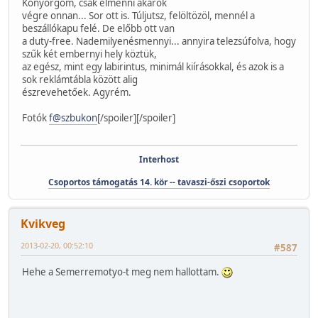
Könyörgöm, csak elmenni akarok
végre onnan... Sor ott is. Túljutsz, felöltözöl, mennél a
beszállókapu felé. De előbb ott van
a duty-free. Nademilyenésmennyi... annyira telezsúfolva, hogy
szűk két embernyi hely köztük,
az egész, mint egy labirintus, minimál kiírásokkal, és azok is a
sok reklámtábla között alig
észrevehetőek. Agyrém.
Fotók
f@szbukon
[/spoiler][/spoiler]
Interhost
Csoportos támogatás 14. kör -- tavaszi-őszi csoportok
Kvikveg
2013-02-20, 00:52:10
#587
Hehe a Semerremotyo-t meg nem hallottam.