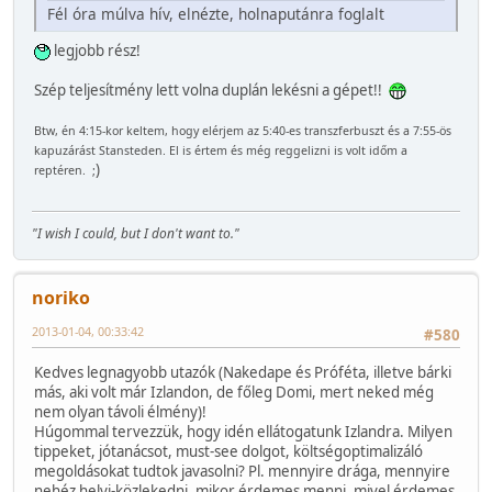
Fél óra múlva hív, elnézte, holnaputánra foglalt
legjobb rész!
Szép teljesítmény lett volna duplán lekésni a gépet!!
Btw, én 4:15-kor keltem, hogy elérjem az 5:40-es transzferbuszt és a 7:55-ös
kapuzárást Stansteden. El is értem és még reggelizni is volt időm a
)
reptéren. ;
"I wish I could, but I don't want to."
noriko
2013-01-04, 00:33:42
#580
Kedves legnagyobb utazók (Nakedape és Próféta, illetve bárki
más, aki volt már Izlandon, de főleg Domi, mert neked még
nem olyan távoli élmény)!
Húgommal tervezzük, hogy idén ellátogatunk Izlandra. Milyen
tippeket, jótanácsot, must-see dolgot, költségoptimalizáló
megoldásokat tudtok javasolni? Pl. mennyire drága, mennyire
nehéz helyi-közlekedni, mikor érdemes menni, mivel érdemes