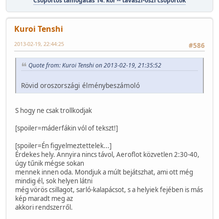
Csoportos támogatás 14. kör -- tavaszi-őszi csoportok
Kuroi Tenshi
2013-02-19, 22:44:25
#586
Quote from: Kuroi Tenshi on 2013-02-19, 21:35:52
Rövid oroszországi élménybeszámoló
S hogy ne csak trollkodjak
[spoiler=máderfákin vól of tekszt!]
[spoiler=Én figyelmeztettelek...]
Érdekes hely. Annyira nincs távol, Aeroflot közvetlen 2:30-40,
úgy tűnik mégse sokan
mennek innen oda. Mondjuk a múlt bejátszhat, ami ott még
mindig él, sok helyen látni
még vörös csillagot, sarló-kalapácsot, s a helyiek fejében is más
kép maradt meg az
akkori rendszerről.