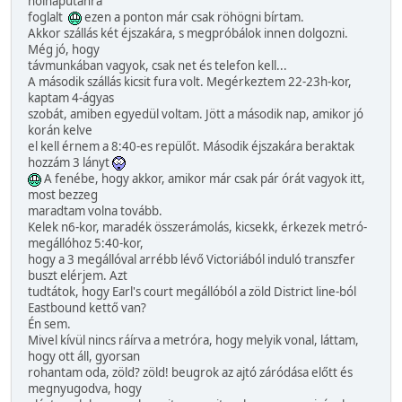
holnaputánra
foglalt
ezen a ponton már csak röhögni bírtam.
Akkor szállás két éjszakára, s megpróbálok innen dolgozni.
Még jó, hogy
távmunkában vagyok, csak net és telefon kell...
A második szállás kicsit fura volt. Megérkeztem 22-23h-kor,
kaptam 4-ágyas
szobát, amiben egyedül voltam. Jött a második nap, amikor jó
korán kelve
el kell érnem a 8:40-es repülőt. Második éjszakára beraktak
hozzám 3 lányt
A fenébe, hogy akkor, amikor már csak pár órát vagyok itt,
most bezzeg
maradtam volna tovább.
Kelek n6-kor, maradék összerámolás, kicsekk, érkezek metró-
megállóhoz 5:40-kor,
hogy a 3 megállóval arrébb lévő Victoriából induló transzfer
buszt elérjem. Azt
tudtátok, hogy Earl's court megállóból a zöld District line-ból
Eastbound kettő van?
Én sem.
Mivel kívül nincs ráírva a metróra, hogy melyik vonal, láttam,
hogy ott áll, gyorsan
rohantam oda, zöld? zöld! beugrok az ajtó záródása előtt és
megnyugodva, hogy