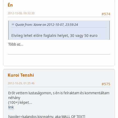
Én
2012-10-08, 00:32:30
#574
Quote from: Xzone on 2012-10-07, 23:59:24
Elvileg lehet előre foglalni helyet, 30 vagy 50 euro
Több az...
Kuroi Tenshi
2012-10-29, 01:25:46
#575
Erőt vettem lustaságomon, s én is felraktam és kommentáltam
néhány
(100+) képet...
link
[spoiler=kalandos kisregény, aka WALL OF TEXT]