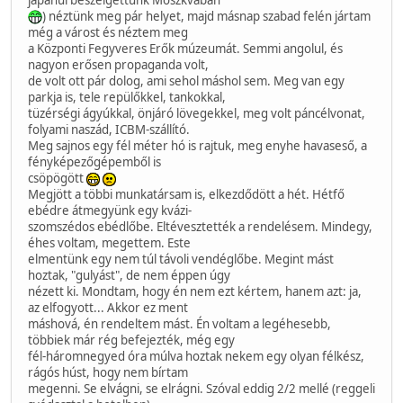
) néztünk meg pár helyet, majd másnap szabad felén jártam
még a várost és néztem meg
a Központi Fegyveres Erők múzeumát. Semmi angolul, és
nagyon erősen propaganda volt,
de volt ott pár dolog, ami sehol máshol sem. Meg van egy
parkja is, tele repülőkkel, tankokkal,
tüzérségi ágyúkkal, önjáró lövegekkel, meg volt páncélvonat,
folyami naszád, ICBM-szállító.
Meg sajnos egy fél méter hó is rajtuk, meg enyhe havaseső, a
fényképezőgépemből is
csöpögött
Megjött a többi munkatársam is, elkezdődött a hét. Hétfő
ebédre átmegyünk egy kvázi-
szomszédos ebédlőbe. Eltévesztették a rendelésem. Mindegy,
éhes voltam, megettem. Este
elmentünk egy nem túl távoli vendéglőbe. Megint mást
hoztak, "gulyást", de nem éppen úgy
nézett ki. Mondtam, hogy én nem ezt kértem, hanem azt: ja,
az elfogyott... Akkor ez ment
máshová, én rendeltem mást. Én voltam a legéhesebb,
többiek már rég befejezték, még egy
fél-háromnegyed óra múlva hoztak nekem egy olyan félkész,
rágós húst, hogy nem bírtam
megenni. Se elvágni, se elrágni. Szóval eddig 2/2 mellé (reggeli