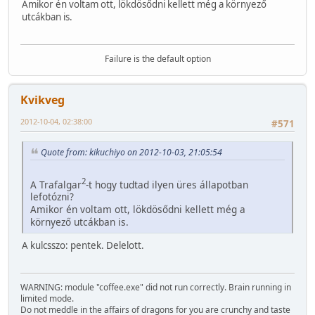
Amikor én voltam ott, lökdösődni kellett még a környező
utcákban is.
Failure is the default option
Kvikveg
2012-10-04, 02:38:00
#571
Quote from: kikuchiyo on 2012-10-03, 21:05:54
2
A Trafalgar
-t hogy tudtad ilyen üres állapotban
lefotózni?
Amikor én voltam ott, lökdösődni kellett még a
környező utcákban is.
A kulcsszo: pentek. Delelott.
WARNING: module "coffee.exe" did not run correctly. Brain running in
limited mode.
Do not meddle in the affairs of dragons for you are crunchy and taste