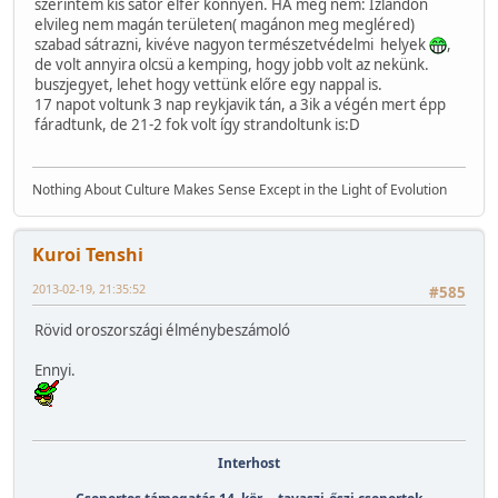
szerintem kis sátor elfér könnyen. HA meg nem: Izlandon
elvileg nem magán területen( magánon meg megléred)
szabad sátrazni, kivéve nagyon természetvédelmi helyek
,
de volt annyira olcsü a kemping, hogy jobb volt az nekünk.
buszjegyet, lehet hogy vettünk előre egy nappal is.
17 napot voltunk 3 nap reykjavik tán, a 3ik a végén mert épp
fáradtunk, de 21-2 fok volt így strandoltunk is:D
Nothing About Culture Makes Sense Except in the Light of Evolution
Kuroi Tenshi
2013-02-19, 21:35:52
#585
Rövid oroszországi élménybeszámoló
Ennyi.
Interhost