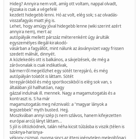
Hideg? Annyira nem volt, amíg ott voltam, nappal olvadt,
éjszaka is csak a végefelé
kezdett hidegebb lenni. Hó az volt, elég sok; s az olvadás-
visszafagyás miatt jég is.
Lehet, hogy amúgy jóval hidegebb lenne (wiki szerint azért
annyira nem), mert az
autópályák mellett párszáz méterenként úgy árulták
egyszemélyes illegál-kirakodó-
vásárban a fagyállót, mint nálunk az ásványvizet vagy frissen
szedett málnát, dinnyét.
A közlekedés ott is balkános, a sávjelzések, de még a
záróvonalak is csak indikatívak,
bármerről megelőzhet egy sötét terepjáró, és még
autópályán tolatót is láttam. Sötét
terepjárókból és még sportkocsikból is elég sok van, s
általában jól hallhatóan, nagy
gázzal indulnak ill. mennek. Nagy a magamutogatás és a
kontraszt is. S ha már
magamutogatás meg néznivaló: a "magyar lányok a
legszebbek" myth busted. Hejj.
Moszkvában annyi szép (s nem szlávos, hanem kifejezetten
európai arcú) lányt láttam...
S jól is öltözködnek, talán néha kicsit túlzásba is viszik (télen is
szoknya-harisnya-
vékony csizma), nyoma sincs az itteni igénytelen melegítőnaci