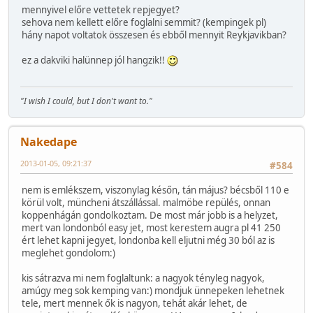
mennyivel előre vettetek repjegyet?
sehova nem kellett előre foglalni semmit? (kempingek pl)
hány napot voltatok összesen és ebből mennyit Reykjavikban?
ez a dakviki halünnep jól hangzik!!
"I wish I could, but I don't want to."
Nakedape
2013-01-05, 09:21:37
#584
nem is emlékszem, viszonylag későn, tán május? bécsből 110 e
körül volt, müncheni átszállással. malmöbe repülés, onnan
koppenhágán gondolkoztam. De most már jobb is a helyzet,
mert van londonból easy jet, most kerestem augra pl 41 250
ért lehet kapni jegyet, londonba kell eljutni még 30 ból az is
meglehet gondolom:)
kis sátrazva mi nem foglaltunk: a nagyok tényleg nagyok,
amúgy meg sok kemping van:) mondjuk ünnepeken lehetnek
tele, mert mennek ők is nagyon, tehát akár lehet, de