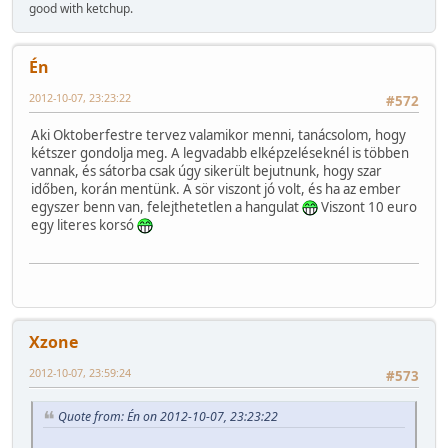
good with ketchup.
Én
2012-10-07, 23:23:22
#572
Aki Oktoberfestre tervez valamikor menni, tanácsolom, hogy
kétszer gondolja meg. A legvadabb elképzeléseknél is többen
vannak, és sátorba csak úgy sikerült bejutnunk, hogy szar
időben, korán mentünk. A sör viszont jó volt, és ha az ember
egyszer benn van, felejthetetlen a hangulat
Viszont 10 euro
egy literes korsó
Xzone
2012-10-07, 23:59:24
#573
Quote from: Én on 2012-10-07, 23:23:22