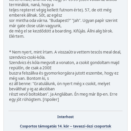
terminálok, naná, hogy a
teljes repteret végig kellett futnom érte). 57, de ott még
emberek állnak. Sőt, az egész
sor mintha oda várna. "Budapest?" "Jah". Ugyan papír szerint
már gate close után vagyunk,
de még el se kezdődött a boarding. Kifújás. Állni alig bírok.
Elértem.
* Nem nyert, mint írtam. A visszaútra vettem tescós meal deal,
szendvics-csoki-kóla.
Szendvics és kóla megvolt a vonaton, a csokit gondoltam majd
repülőn, de csak a 200E
buszra felszállva és gyomorkorgásra jutott eszembe, hogy ez
még van. Bontom ki, s
ez áll benne: "Gratulálunk, ön nyert még x csokit, melyet
beválthat y-ig az akcióban
részt vevő boltokban". Ja Angliában. Én meg már Bp-en. Erre
egy jót röhögtem. [/spoiler]
Interhost
Csoportos támogatás 14. kör -- tavaszi-őszi csoportok