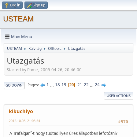
Log in
Sign up
USTEAM
Main Menu
USTEAM
Külvilág
Offtopic
Utazgatás
►
►
►
Utazgatás
Started by Ramiz, 2005-04-26, 20:46:00
1
...
18
19
21
22
...
24
Pages
20
GO DOWN
USER ACTIONS
kikuchiyo
2012-10-03, 21:05:54
#570
2
A Trafalgar
-t hogy tudtad ilyen üres állapotban lefotózni?