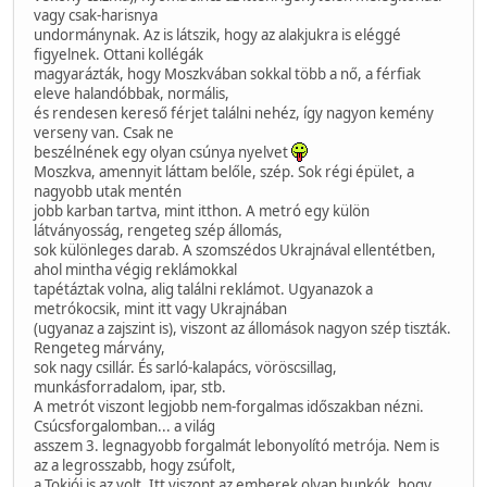
vagy csak-harisnya
undormánynak. Az is látszik, hogy az alakjukra is eléggé
figyelnek. Ottani kollégák
magyarázták, hogy Moszkvában sokkal több a nő, a férfiak
eleve halandóbbak, normális,
és rendesen kereső férjet találni nehéz, így nagyon kemény
verseny van. Csak ne
beszélnének egy olyan csúnya nyelvet
Moszkva, amennyit láttam belőle, szép. Sok régi épület, a
nagyobb utak mentén
jobb karban tartva, mint itthon. A metró egy külön
látványosság, rengeteg szép állomás,
sok különleges darab. A szomszédos Ukrajnával ellentétben,
ahol mintha végig reklámokkal
tapétáztak volna, alig találni reklámot. Ugyanazok a
metrókocsik, mint itt vagy Ukrajnában
(ugyanaz a zajszint is), viszont az állomások nagyon szép tiszták.
Rengeteg márvány,
sok nagy csillár. És sarló-kalapács, vöröscsillag,
munkásforradalom, ipar, stb.
A metrót viszont legjobb nem-forgalmas időszakban nézni.
Csúcsforgalomban... a világ
asszem 3. legnagyobb forgalmát lebonyolító metrója. Nem is
az a legrosszabb, hogy zsúfolt,
a Tokiói is az volt. Itt viszont az emberek olyan bunkók, hogy