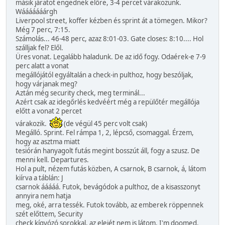
másik járatot engednek előre, 3-4 percet várakozunk.
Wááááááárgh
Liverpool street, koffer kézben és sprint át a tömegen. Mikor?
Még 7 perc, 7:15.
Számolás... 46-48 perc, azaz 8:01-03. Gate closes: 8:10.... Hol
szálljak fel? Elől.
Üres vonat. Legalább haladunk. De az idő fogy. Odaérek-e 7-9
perc alatt a vonat
megállójától egyáltalán a check-in pulthoz, hogy beszóljak,
hogy várjanak meg?
Aztán még security check, meg terminál...
Azért csak az idegőrlés kedvéért még a repülőtér megállója
előtt a vonat 2 percet
várakozik.
(de végül 45 perc volt csak)
Megálló. Sprint. Fel rámpa 1, 2, lépcső, csomaggal. Érzem,
hogy az asztma miatt
tesiórán hanyagolt futás megint bosszút áll, fogy a szusz. De
menni kell. Departures.
Hol a pult, nézem futás közben, A csarnok, B csarnok, á, látom
kiírva a táblán: J
csarnok ááááá. Futok, bevágódok a pulthoz, de a kisasszonyt
annyira nem hatja
meg, oké, arra tessék. Futok tovább, az emberek röppennek
szét előttem, Security
check kígyózó sorokkal, az elejét nem is látom. I'm doomed.