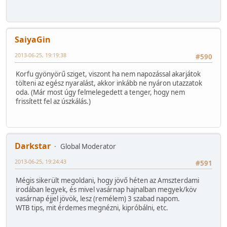
SaiyaGin
2013-06-25, 19:19:38
#590
Korfu gyönyörű sziget, viszont ha nem napozással akarjátok
tölteni az egész nyaralást, akkor inkább ne nyáron utazzatok
oda. (Már most úgy felmelegedett a tenger, hogy nem
frissített fel az úszkálás.)
Darkstar
Global Moderator
2013-06-25, 19:24:43
#591
Mégis sikerült megoldani, hogy jövő héten az Amszterdami
irodában legyek, és mivel vasárnap hajnalban megyek/köv
vasárnap éjjel jövök, lesz (remélem) 3 szabad napom.
WTB tips, mit érdemes megnézni, kipróbálni, etc.