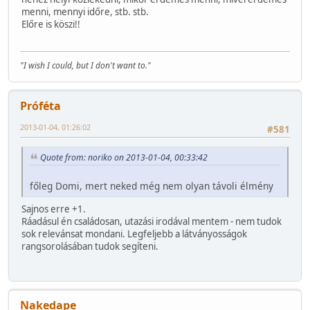
menni, mennyi időre, stb. stb.
Előre is köszi!!
"I wish I could, but I don't want to."
Próféta
2013-01-04, 01:26:02
#581
Quote from: noriko on 2013-01-04, 00:33:42
főleg Domi, mert neked még nem olyan távoli élmény
Sajnos erre +1.
Ráadásul én családosan, utazási irodával mentem - nem tudok
sok relevánsat mondani. Legfeljebb a látványosságok
rangsorolásában tudok segíteni.
Nakedape