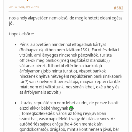
2013-01-04, 09:26:20
#582
nos a hely alapvetően nem olcsó, de meg lehetett oldani egész
jól.
tippek elsőre:
Pénz: alapvetően mindenhol elfogadnak kártyát
(Bolhapiac is), itthon nem találtam ISK-t, Eurót és dollárt
vittünk. ami lényeges nincsenek pénzváltók, turista
office-ok meg bankok (meg segítőkész izlandiak:) )
váltanak pénzt, Itthontól eltérően a bankok jó
árfolyamon (jobb minta turist o), viszont bankok
nincsenek nyitva hétvégén! repülőtéren bank (lnskabank
tán?) van kihelyezett pénzváltója, magyar reptéri tarifák
miatt nem ott váltottunk, nos simán lehet, oké a hely és
az árfolyama is az volt:)
Utazás, repülőtéren nem lehet aludni, de persze ha ott
alszol akkor békénhagynak
, Tömegközlekedés: városi az főleg reykjavikban
számíthat, vasárnap délelőtt vagy délután az sincs. Az
autóbérlés sajnos drága (ha 4-5en mentek tán
gondolkozható), drágább, mint a kontinensen jóval, bár