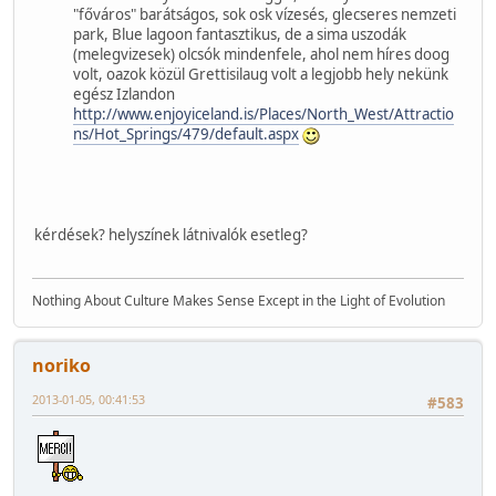
"főváros" barátságos, sok osk vízesés, glecseres nemzeti
park, Blue lagoon fantasztikus, de a sima uszodák
(melegvizesek) olcsók mindenfele, ahol nem híres doog
volt, oazok közül Grettisilaug volt a legjobb hely nekünk
egész Izlandon
http://www.enjoyiceland.is/Places/North_West/Attractio
ns/Hot_Springs/479/default.aspx
kérdések? helyszínek látnivalók esetleg?
Nothing About Culture Makes Sense Except in the Light of Evolution
noriko
2013-01-05, 00:41:53
#583