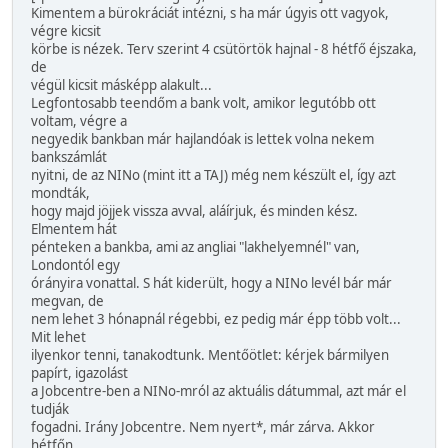
Kimentem a bürokráciát intézni, s ha már úgyis ott vagyok,
végre kicsit
körbe is nézek. Terv szerint 4 csütörtök hajnal - 8 hétfő éjszaka,
de
végül kicsit másképp alakult...
Legfontosabb teendőm a bank volt, amikor legutóbb ott
voltam, végre a
negyedik bankban már hajlandóak is lettek volna nekem
bankszámlát
nyitni, de az NINo (mint itt a TAJ) még nem készült el, így azt
mondták,
hogy majd jöjjek vissza avval, aláírjuk, és minden kész.
Elmentem hát
pénteken a bankba, ami az angliai "lakhelyemnél" van,
Londontól egy
órányira vonattal. S hát kiderült, hogy a NINo levél bár már
megvan, de
nem lehet 3 hónapnál régebbi, ez pedig már épp több volt...
Mit lehet
ilyenkor tenni, tanakodtunk. Mentőötlet: kérjek bármilyen
papírt, igazolást
a Jobcentre-ben a NINo-mról az aktuális dátummal, azt már el
tudják
fogadni. Irány Jobcentre. Nem nyert*, már zárva. Akkor
hétfőn.