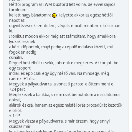
Hétfői program az IWM Duxford lett volna, de evvel sajnos
törölnöm
kellett nagy bánatomra
Helyette akkor az egész hétfői
napot az
ügyintézésnek szentelem, végülis emiatt mentem elsősorban
ki.
Ironikus módon ekkor még azt számoltam, hogy amekkora
lyukak lesznek
a kért időpontok, majd pedig a repülő indulása között, mit
fogok én addig
csinálni.
Reggel hostelből kicsekk, Jobcentre megkeres. Akkor jött be
egy csoport
indiai, és épp csak egy ügyintéző van. Na mindegy, még
ráérek. +1 óra.
Megyek a pályaudvarra, a vonat 6 perccel előttem ment el.
+24 perc.
Megérkezek a bankba, s nem csak bemutatom a mai dátumos
doksit,
aláírok és csá, hanem az egész másfél órás procedúrát kezdtük
elölről.
+ 1:15.
Megyek vissza a pályaudvarra, s már érzem, hogy ennyi
csúszás már
kezd egy kicsit sok lenni. Szaporázom léptem, magam után