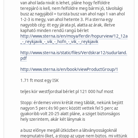
van ahol lada nivát is lehet, pláne hogy felföldre
terepjáró is kell, nem felföldre meg bármi jó, távolsági
busz az nagyjából = turista busz van ahol napi 1 van ahol
1-2-3 is megy, van ahol hetente 3. Pl a sterna egy
nagyobb cég: itt egy járata pl, alatta az árak, illetve
kapható minden rendű rangú bérlet
http://www.sterna.is/en/moya/ferdir/hopurview/12_12a
_-_reykjavik_-_vik_-_hofn_-_vik_-_reykjavik
http://www.sterna.is/static/files/Verdskrar12/sudurland.
pdf
http://www.sterna.is/en/book/viewProductGroup/1
1.71 ft most egy ISK
teljes kör westfjordsal bérlet pl 121 000 huf most
Stopp: érdemes vinni krétát meg táblát, nekünk bejött
nagyon 5 perc és 90 perc között vettek fel 5 perc az
gyakoribb volt 20-25 alatt pláne, a sziget biztonságos
hely szerintem, akár két lánynak is
a busz előnye megáll útközben a látványosságoknál
megmutatni őket, a stopp az ugye nem biztos. mi vittünk