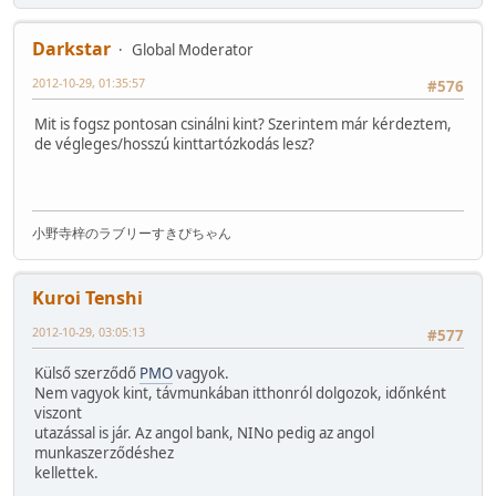
Darkstar
Global Moderator
2012-10-29, 01:35:57
#576
Mit is fogsz pontosan csinálni kint? Szerintem már kérdeztem,
de végleges/hosszú kinttartózkodás lesz?
小野寺梓のラブリーすきぴちゃん
Kuroi Tenshi
2012-10-29, 03:05:13
#577
Külső szerződő
PMO
vagyok.
Nem vagyok kint, távmunkában itthonról dolgozok, időnként
viszont
utazással is jár. Az angol bank, NINo pedig az angol
munkaszerződéshez
kellettek.