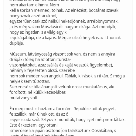
nem akartam elhinni. Nem
kell a sorban menned, tolnak. Az elnézést, bocsánat szavak
hiányoznak a szótárukból,
egyszerűen csak szó nélkül nekedjönnek, arrébbnyomnak.
Ja és még valami Moszkváról: nagyon drága. Azt mondják,
hogy az ingatlan is a világ egyik
legdrágábbja, de a kaja is. Még az olcsó helyek is az itthoniak
duplája.
Múzeum, látványosság viszont sok van, és nem is annyira
drágák (főleg ha az ottani turista-
viszonylatokat, azaz szállás és kaját vesszük figyelembe),
néhány kifejezetten olcsó. Cserébe
nem sok minden van angolul. Táblák, kiírások is ritkán. S még a
helyiek sem túlzottan.
Szerencsére általában jött velünk orosz munkatárs is, aki
fordított, nélkülük kezes-lábas
mutatvány volt.
Én meg most is hoztam a formám. Repülőre adtak jegyet,
felszállok, már ülnek ott, és az ő
jegye is oda szól. Sztyuvik mondták, hogy ilyet még nem láttak.
Este érkeztem, egy ottani
ismerőssel (a japán ösztöndíjon találkoztunk Oosakában, s
japánul beszélgettünk Moszkvában