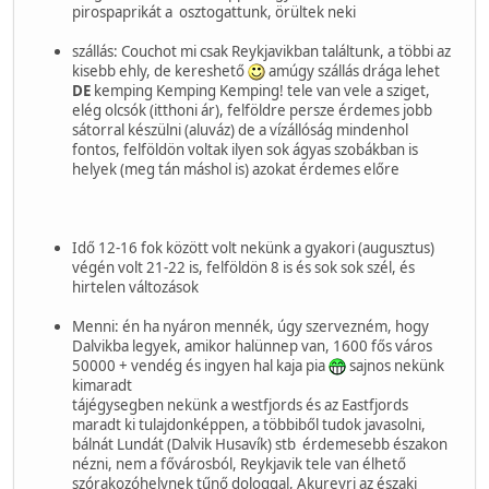
pirospaprikát a osztogattunk, örültek neki
szállás: Couchot mi csak Reykjavikban találtunk, a többi az
kisebb ehly, de kereshető
amúgy szállás drága lehet
DE
kemping Kemping Kemping! tele van vele a sziget,
elég olcsók (itthoni ár), felföldre persze érdemes jobb
sátorral készülni (aluváz) de a vízállóság mindenhol
fontos, felföldön voltak ilyen sok ágyas szobákban is
helyek (meg tán máshol is) azokat érdemes előre
Idő 12-16 fok között volt nekünk a gyakori (augusztus)
végén volt 21-22 is, felföldön 8 is és sok sok szél, és
hirtelen változások
Menni: én ha nyáron mennék, úgy szervezném, hogy
Dalvikba legyek, amikor halünnep van, 1600 fős város
50000 + vendég és ingyen hal kaja pia
sajnos nekünk
kimaradt
tájégysegben nekünk a westfjords és az Eastfjords
maradt ki tulajdonképpen, a többiből tudok javasolni,
bálnát Lundát (Dalvik Husavík) stb érdemesebb északon
nézni, nem a fővárosból, Reykjavik tele van élhető
szórakozóhelynek tűnő dologgal, Akureyri az északi