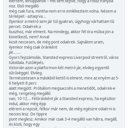
elértem, lehuppanok -- mit sem sejtve, hogy a rossz irányba
visz. Első megálló
még csak fura, mintha nem erre emlékeztem volna. Nézem a
térképet - aztaqrva...
Ilyenkor a metró sem jár túl gyakran, úgyhogy várhattam tíz
percet. Odaérek a
buszhoz, már elment. Na mindegy, akkor fél óra múlva jön a
következő, nem? Avval
kicsit neccesen, de még pont odaérek. Sajnálom uram,
ilyenkor még csak óránként
jár.......
Gyors fejszámolás. Stansted express Liverpool streetről, város
túloldala. Futólépés.
Victorián azon a platformon két metró jár, elvileg egyenlő
sűrűséggel. Elvileg.
Természetesen a másikból kettő is elment, mire az enyém az 5-
6 helyett 8 perc
alatt megjött. Próbálom megsaccolni a menetidőt, odaérek-e
még, rengeteg megálló
van, 10-12... Félóránként jár a Stansted express, ha egészkor
indul, akkor még épp
elérem a repcsit, félkor már nem, de még egészre odaérni is
necces lesz. De tippre
pont meglesz. Amikor már csak 3-4 megálló van hátra, megáll,
és közli, hogy egy