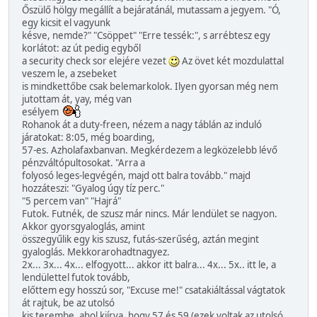
Őszülő hölgy megállít a bejáratánál, mutassam a jegyem. "Ó,
egy kicsit el vagyunk
késve, nemde?" "Csöppet" "Erre tessék:", s arrébtesz egy
korlátot: az út pedig egyből
a security check sor elejére vezet
Az övet két mozdulattal
veszem le, a zsebeket
is mindkettőbe csak belemarkolok. Ilyen gyorsan még nem
jutottam át, yay, még van
esélyem
Rohanok át a duty-freen, nézem a nagy táblán az induló
járatokat: 8:05, még boarding,
57-es. Azholafaxbanvan. Megkérdezem a legközelebb lévő
pénzváltópultosokat. "Arra a
folyosó leges-legvégén, majd ott balra tovább." majd
hozzáteszi: "Gyalog úgy tíz perc."
"5 percem van" "Hajrá"
Futok. Futnék, de szusz már nincs. Már lendület se nagyon.
Akkor gyorsgyaloglás, amint
összegyűlik egy kis szusz, futás-szerűség, aztán megint
gyaloglás. Mekkorarohadtnagyez.
2x... 3x... 4x... elfogyott... akkor itt balra... 4x... 5x.. itt le, a
lendülettel futok tovább,
előttem egy hosszú sor, "Excuse me!" csatakiáltással vágtatok
át rajtuk, be az utolsó
kis terembe, ahol kiírva, hogy 57 és 59 (ezek voltak az utolsó