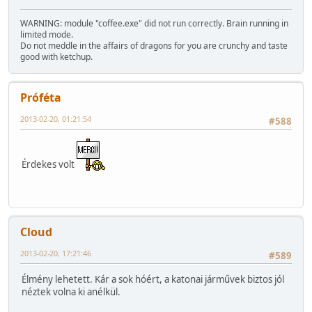
WARNING: module "coffee.exe" did not run correctly. Brain running in
limited mode.
Do not meddle in the affairs of dragons for you are crunchy and taste
good with ketchup.
Próféta
2013-02-20, 01:21:54
#588
Érdekes volt
Cloud
2013-02-20, 17:21:46
#589
Élmény lehetett. Kár a sok hóért, a katonai járművek biztos jól
néztek volna ki anélkül.