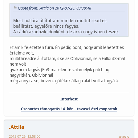
Quote from: .Attila on 2012-07-26, 03:30:48
Most nullára állítottam minden multithread-es
beállítást, egyelőre nincs fagyás.
A rádió akadozik időnként, de arra nagy ívben teszek.
Ez ám kifejezetten fura. Én pedig pont, hogy amit lehetett és
értelme volt,
multithreadre állítottam, s se az Oblivionnal, se a Fallout3-mal
nem volt
gyakori a fagyás (Fo3-mal eleinte valamelyik patching
nagyritkán, Oblivionnál
még annyira se, bőven a játékok átlaga alatt volt a fagyás).
Interhost
Csoportos támogatás 14. kör -- tavaszi-őszi csoportok
.Attila
2012-07-26, 12:58:00
#485