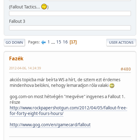
(Fallout Tactics...
)
Fallout 3
1
...
15
16
Pages
17
GO DOWN
USER ACTIONS
Fazék
2012-04-06, 14:24:39
#480
akciós topicba már beírta WS a hírt, de sztem ezt érdemes
mindenhova belökni, nehogy lemaradjon róla valaki
gog.com-on most hétvégén "megvéve" ingyenes a Fallout 1.
része
http://www.rockpapershotgun.com/2012/04/05/fallout-free-
for-forty-eight-fours-hours/
http://www.gog.com/en/gamecard/fallout