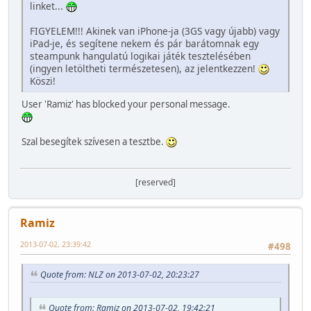
linket...
FIGYELEM!!! Akinek van iPhone-ja (3GS vagy újabb) vagy
iPad-je, és segítene nekem és pár barátomnak egy
steampunk hangulatú logikai játék tesztelésében
(ingyen letöltheti természetesen), az jelentkezzen!
Köszi!
User 'Ramiz' has blocked your personal message.
Szal besegítek szívesen a tesztbe.
[reserved]
Ramiz
2013-07-02, 23:39:42
#498
Quote from: NLZ on 2013-07-02, 20:23:27
Quote from: Ramiz on 2013-07-02, 19:42:21