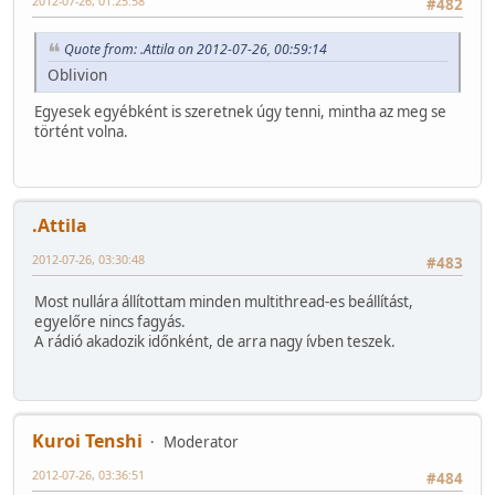
2012-07-26, 01:25:58
#482
Quote from: .Attila on 2012-07-26, 00:59:14
Oblivion
Egyesek egyébként is szeretnek úgy tenni, mintha az meg se
történt volna.
.Attila
2012-07-26, 03:30:48
#483
Most nullára állítottam minden multithread-es beállítást,
egyelőre nincs fagyás.
A rádió akadozik időnként, de arra nagy ívben teszek.
Kuroi Tenshi
Moderator
2012-07-26, 03:36:51
#484