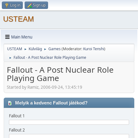
Log in
Sign up
USTEAM
Main Menu
USTEAM
Külvilág
Games
(Moderator:
Kuroi Tenshi
)
►
►
Fallout - A Post Nuclear Role Playing Game
►
Fallout - A Post Nuclear Role
Playing Game
Started by Ramiz, 2006-09-24, 13:45:19
Melyik a kedvenc Fallout játékod?
Fallout 1
Fallout 2