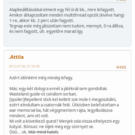
Alapbeállításokkal elment egy fél órát kb., mire lefagyott.
Amikor átkapcsoltam minden multithread opciót (kivéve hang)
1-re, akkor kb. 2 perc után fagyott.
Tegnap este még játszottam nem tudom, mennyit, 0-ra állítva,
és nem fagyott, úh. egyelőre marad így.
.Attila
2012-07-28, 01:25:58
#486
Azért időnként még mindig lefagy.
Más: egy-két dologra ennél a játéknál sem gondoltak.
Wasteland guide-ot csinálom sorban.
[spoiler]Repellent stick-kel kellett sok mole-t megpiszkálni,
ezért elindultam a csatornák felé. Útközben belefutottam a
war memorial-ba, hát végigmentem rajta, legyilkolászva
mindent, ami ott volt.
Mi volt a következő quest? Menjek oda vissza elhelyezni egy
kütyüt. Bónusz: ne öljek meg egy szörnyet se.
Ööö... ok.
Már mind halott.