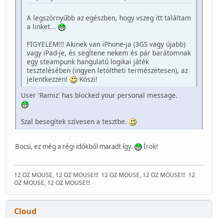
A legszörnyűbb az egészben, hogy vszeg itt találtam
a linket...
FIGYELEM!!! Akinek van iPhone-ja (3GS vagy újabb)
vagy iPad-je, és segítene nekem és pár barátomnak
egy steampunk hangulatú logikai játék
tesztelésében (ingyen letöltheti természetesen), az
jelentkezzen!
Köszi!
User 'Ramiz' has blocked your personal message.
Szal besegítek szívesen a tesztbe.
Bocsi, ez még a régi időkből maradt így.
Írok!
12 OZ MOUSE, 12 OZ MOUSE!!!
12 OZ MOUSE, 12 OZ MOUSE!!!
12
OZ MOUSE, 12 OZ MOUSE!!!
Cloud