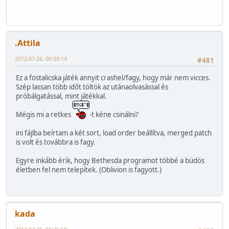
.Attila
2012-07-26, 00:59:14
#481
Ez a fostalicska játék annyit crashel/fagy, hogy már nem vicces.
Szép lassan több időt töltök az utánaolvasással és
próbálgatással, mint játékkal.
Mégis mi a retkes
-t kéne csinálni?
ini fájlba beírtam a két sort, load order beállítva, merged patch
is volt és továbbra is fagy.
Egyre inkább érik, hogy Bethesda programot többé a büdös
életben fel nem telepítek. (Oblivion is fagyott.)
kada