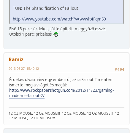
TUN: The Shandification of Fallout
http://www.youtube.com/watch?v=wvwlt4FqmS0
Első 15 perc: érdekes, jól felépített, meggyőző esszé.
Utolsó 1 perc: priceless
Ramiz
2013-06-27, 15:40:12
#494
Érdekes olvasmány egy emberről, aki a Fallout 2 mentén
ismerte meg a világot és magát:
http://www.rockpapershotgun.com/2012/11/23/gaming-
made-me-fallout-2/
12 OZ MOUSE, 12 OZ MOUSE!!!
12 OZ MOUSE, 12 OZ MOUSE!!!
12
OZ MOUSE, 12 OZ MOUSE!!!