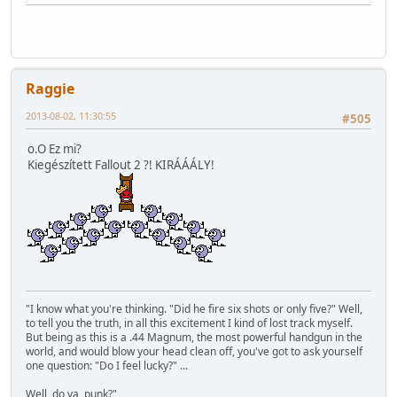
Raggie
2013-08-02, 11:30:55
#505
o.O Ez mi?
Kiegészített Fallout 2 ?! KIRÁÁÁLY!
"I know what you're thinking. "Did he fire six shots or only five?" Well,
to tell you the truth, in all this excitement I kind of lost track myself.
But being as this is a .44 Magnum, the most powerful handgun in the
world, and would blow your head clean off, you've got to ask yourself
one question: "Do I feel lucky?" ...
Well, do ya, punk?"