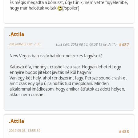
És mégis megadta a bónuszt, úgy tűnik, nem vette figyelembe,
hogy már halottak voltak
[/spoiler]
.Attila
2012-08-13, 00:17:39
Last Edit
: 2012-08-13, 00:58:19 by .Attila
#487
New Vegas-ban is várhatók rendszeres fagyások?
Katasztrófa, mennyit crashel ez a szar. Hogyan lehetett egy
ennyire bugos játékot javítás nélkül hagyni?
Van egy-két hely, ahol rendszerint fagy. Persze sound crash-el,
amit csak egy gép újraindítás tud megoldani. Minden
alkalommal imádkozom, hogy amikor átfutok az adott helyen,
akkor nem crashel.
.Attila
2012-09-03, 13:55:39
#488