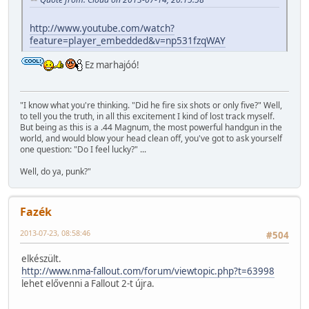
http://www.youtube.com/watch?
feature=player_embedded&v=np531fzqWAY
Ez marhajóó!
"I know what you're thinking. "Did he fire six shots or only five?" Well,
to tell you the truth, in all this excitement I kind of lost track myself.
But being as this is a .44 Magnum, the most powerful handgun in the
world, and would blow your head clean off, you've got to ask yourself
one question: "Do I feel lucky?" ...
Well, do ya, punk?"
Fazék
2013-07-23, 08:58:46
#504
elkészült.
http://www.nma-fallout.com/forum/viewtopic.php?t=63998
lehet elővenni a Fallout 2-t újra.