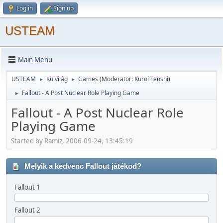
Log in
Sign up
USTEAM
Main Menu
USTEAM
Külvilág
Games
(Moderator:
Kuroi Tenshi
)
►
►
Fallout - A Post Nuclear Role Playing Game
►
Fallout - A Post Nuclear Role
Playing Game
Started by Ramiz, 2006-09-24, 13:45:19
Melyik a kedvenc Fallout játékod?
Fallout 1
Fallout 2