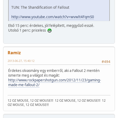
TUN: The Shandification of Fallout
http://www.youtube.com/watch?v=wvwlt4FqmS0
Első 15 perc: érdekes, jól felépített, meggyőző esszé.
Utolsó 1 perc: priceless
Ramiz
2013-06-27, 15:40:12
#494
Érdekes olvasmány egy emberről, aki a Fallout 2 mentén
ismerte meg a világot és magát:
http://www.rockpapershotgun.com/2012/11/23/gaming-
made-me-fallout-2/
12 OZ MOUSE, 12 OZ MOUSE!!!
12 OZ MOUSE, 12 OZ MOUSE!!!
12
OZ MOUSE, 12 OZ MOUSE!!!