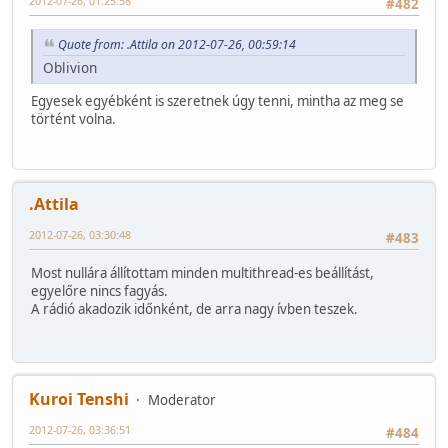
2012-07-26, 01:25:58
#482
Quote from: .Attila on 2012-07-26, 00:59:14
Oblivion
Egyesek egyébként is szeretnek úgy tenni, mintha az meg se
történt volna.
.Attila
2012-07-26, 03:30:48
#483
Most nullára állítottam minden multithread-es beállítást,
egyelőre nincs fagyás.
A rádió akadozik időnként, de arra nagy ívben teszek.
Kuroi Tenshi
Moderator
2012-07-26, 03:36:51
#484