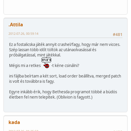
.Attila
2012-07-26, 00:59:14
#481
Ez a fostalicska játék annyit crashel/fagy, hogy már nem vicces.
Szép lassan több időt töltök az utánaolvasással és
próbálgatással, mint játékkal.
Mégis mi a retkes
-t kéne csinálni?
ini fájlba beírtam a két sort, load order beállítva, merged patch
is volt és továbbra is fagy.
Egyre inkább érik, hogy Bethesda programot többé a büdös
életben fel nem telepítek. (Oblivion is fagyott.)
kada