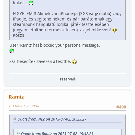
linket...
FIGYELEM!!! Akinek van iPhone-ja (3GS vagy újabb) vagy
iPad-je, és segítene nekem és pár barátomnak egy
steampunk hangulatú logikai játék tesztelésében
(ingyen letöltheti természetesen), az jelentkezzen!
Köszi!
User 'Ramiz' has blocked your personal message.
Szal besegítek szívesen a tesztbe.
[reserved]
Ramiz
2013-07-02, 23:39:42
#498
Quote from: NLZ on 2013-07-02, 20:23:27
Quote from: Ramiz on 2013-07-02, 19:42:21