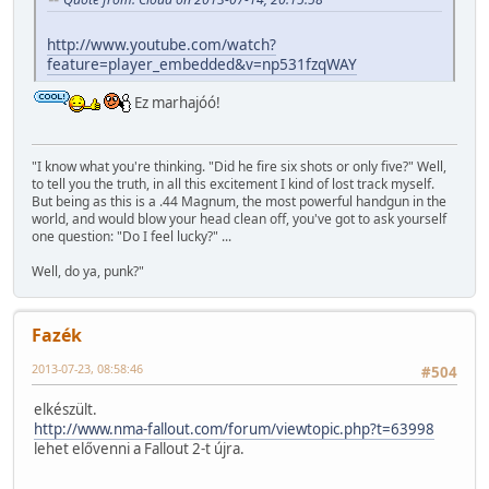
http://www.youtube.com/watch?
feature=player_embedded&v=np531fzqWAY
Ez marhajóó!
"I know what you're thinking. "Did he fire six shots or only five?" Well,
to tell you the truth, in all this excitement I kind of lost track myself.
But being as this is a .44 Magnum, the most powerful handgun in the
world, and would blow your head clean off, you've got to ask yourself
one question: "Do I feel lucky?" ...
Well, do ya, punk?"
Fazék
2013-07-23, 08:58:46
#504
elkészült.
http://www.nma-fallout.com/forum/viewtopic.php?t=63998
lehet elővenni a Fallout 2-t újra.