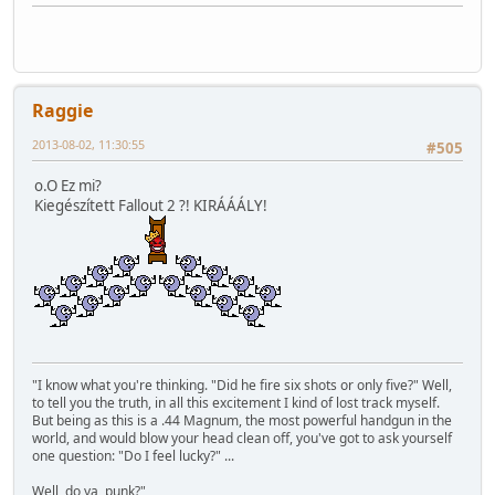
Raggie
2013-08-02, 11:30:55
#505
o.O Ez mi?
Kiegészített Fallout 2 ?! KIRÁÁÁLY!
"I know what you're thinking. "Did he fire six shots or only five?" Well,
to tell you the truth, in all this excitement I kind of lost track myself.
But being as this is a .44 Magnum, the most powerful handgun in the
world, and would blow your head clean off, you've got to ask yourself
one question: "Do I feel lucky?" ...
Well, do ya, punk?"