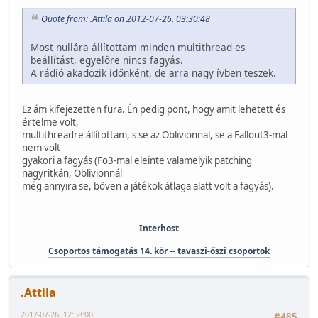
Quote from: .Attila on 2012-07-26, 03:30:48
Most nullára állítottam minden multithread-es
beállítást, egyelőre nincs fagyás.
A rádió akadozik időnként, de arra nagy ívben teszek.
Ez ám kifejezetten fura. Én pedig pont, hogy amit lehetett és
értelme volt,
multithreadre állítottam, s se az Oblivionnal, se a Fallout3-mal
nem volt
gyakori a fagyás (Fo3-mal eleinte valamelyik patching
nagyritkán, Oblivionnál
még annyira se, bőven a játékok átlaga alatt volt a fagyás).
Interhost
Csoportos támogatás 14. kör -- tavaszi-őszi csoportok
.Attila
2012-07-26, 12:58:00
#485