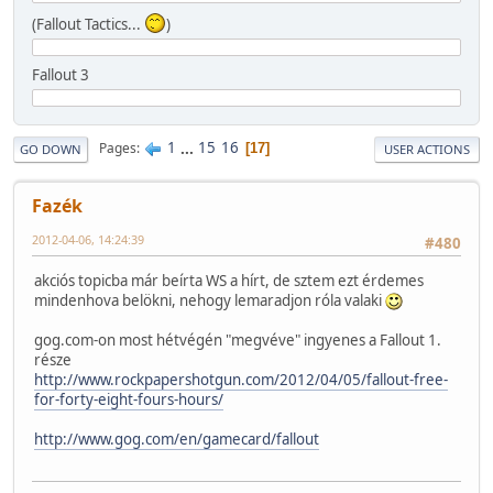
(Fallout Tactics...
)
Fallout 3
1
...
15
16
Pages
17
GO DOWN
USER ACTIONS
Fazék
2012-04-06, 14:24:39
#480
akciós topicba már beírta WS a hírt, de sztem ezt érdemes
mindenhova belökni, nehogy lemaradjon róla valaki
gog.com-on most hétvégén "megvéve" ingyenes a Fallout 1.
része
http://www.rockpapershotgun.com/2012/04/05/fallout-free-
for-forty-eight-fours-hours/
http://www.gog.com/en/gamecard/fallout