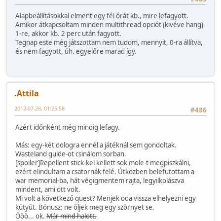
Alapbeállításokkal elment egy fél órát kb., mire lefagyott.
Amikor átkapcsoltam minden multithread opciót (kivéve hang)
1-re, akkor kb. 2 perc után fagyott.
Tegnap este még játszottam nem tudom, mennyit, 0-ra állítva,
és nem fagyott, úh. egyelőre marad így.
.Attila
2012-07-28, 01:25:58
#486
Azért időnként még mindig lefagy.
Más: egy-két dologra ennél a játéknál sem gondoltak.
Wasteland guide-ot csinálom sorban.
[spoiler]Repellent stick-kel kellett sok mole-t megpiszkálni,
ezért elindultam a csatornák felé. Útközben belefutottam a
war memorial-ba, hát végigmentem rajta, legyilkolászva
mindent, ami ott volt.
Mi volt a következő quest? Menjek oda vissza elhelyezni egy
kütyüt. Bónusz: ne öljek meg egy szörnyet se.
Ööö... ok.
Már mind halott.