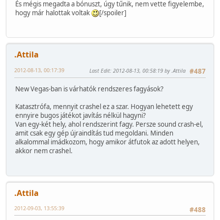
És mégis megadta a bónuszt, úgy tűnik, nem vette figyelembe,
hogy már halottak voltak
[/spoiler]
.Attila
2012-08-13, 00:17:39
Last Edit
: 2012-08-13, 00:58:19 by .Attila
#487
New Vegas-ban is várhatók rendszeres fagyások?
Katasztrófa, mennyit crashel ez a szar. Hogyan lehetett egy
ennyire bugos játékot javítás nélkül hagyni?
Van egy-két hely, ahol rendszerint fagy. Persze sound crash-el,
amit csak egy gép újraindítás tud megoldani. Minden
alkalommal imádkozom, hogy amikor átfutok az adott helyen,
akkor nem crashel.
.Attila
2012-09-03, 13:55:39
#488