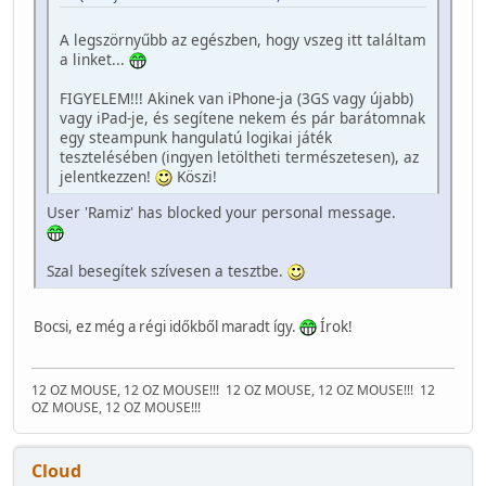
A legszörnyűbb az egészben, hogy vszeg itt találtam
a linket...
FIGYELEM!!! Akinek van iPhone-ja (3GS vagy újabb)
vagy iPad-je, és segítene nekem és pár barátomnak
egy steampunk hangulatú logikai játék
tesztelésében (ingyen letöltheti természetesen), az
jelentkezzen!
Köszi!
User 'Ramiz' has blocked your personal message.
Szal besegítek szívesen a tesztbe.
Bocsi, ez még a régi időkből maradt így.
Írok!
12 OZ MOUSE, 12 OZ MOUSE!!!
12 OZ MOUSE, 12 OZ MOUSE!!!
12
OZ MOUSE, 12 OZ MOUSE!!!
Cloud