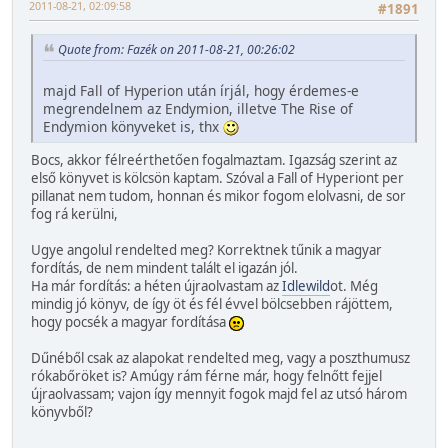
2011-08-21, 02:09:58
#1891
Quote from: Fazék on 2011-08-21, 00:26:02
majd Fall of Hyperion után írjál, hogy érdemes-e
megrendelnem az Endymion, illetve The Rise of
Endymion könyveket is, thx
Bocs, akkor félreérthetően fogalmaztam. Igazság szerint az
első könyvet is kölcsön kaptam. Szóval a Fall of Hyperiont per
pillanat nem tudom, honnan és mikor fogom elolvasni, de sor
fog rá kerülni,
Ugye angolul rendelted meg? Korrektnek tűnik a magyar
fordítás, de nem mindent talált el igazán jól.
Ha már fordítás: a héten újraolvastam az
Idlewild
ot. Még
mindig jó könyv, de így öt és fél évvel bölcsebben rájöttem,
hogy pocsék a magyar fordítása
Dűnéből csak az alapokat rendelted meg, vagy a poszthumusz
rókabőröket is? Amúgy rám férne már, hogy felnőtt fejjel
újraolvassam; vajon így mennyit fogok majd fel az utsó három
könyvből?