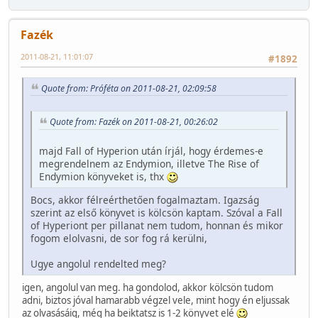
Fazék
2011-08-21, 11:01:07
#1892
Quote from: Próféta on 2011-08-21, 02:09:58
Quote from: Fazék on 2011-08-21, 00:26:02
majd Fall of Hyperion után írjál, hogy érdemes-e
megrendelnem az Endymion, illetve The Rise of
Endymion könyveket is, thx
Bocs, akkor félreérthetően fogalmaztam. Igazság
szerint az első könyvet is kölcsön kaptam. Szóval a Fall
of Hyperiont per pillanat nem tudom, honnan és mikor
fogom elolvasni, de sor fog rá kerülni,
Ugye angolul rendelted meg?
igen, angolul van meg. ha gondolod, akkor kölcsön tudom
adni, biztos jóval hamarabb végzel vele, mint hogy én eljussak
az olvasásáig, még ha beiktatsz is 1-2 könyvet elé