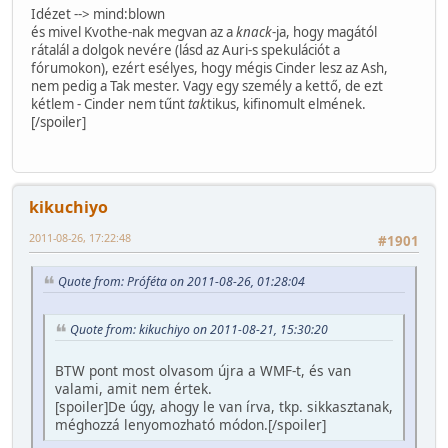
Idézet --> mind:blown
és mivel Kvothe-nak megvan az a
knack
-ja, hogy magától
rátalál a dolgok nevére (lásd az Auri-s spekulációt a
fórumokon), ezért esélyes, hogy mégis Cinder lesz az Ash,
nem pedig a Tak mester. Vagy egy személy a kettő, de ezt
kétlem - Cinder nem tűnt
tak
tikus, kifinomult elmének.
[/spoiler]
kikuchiyo
2011-08-26, 17:22:48
#1901
Quote from: Próféta on 2011-08-26, 01:28:04
Quote from: kikuchiyo on 2011-08-21, 15:30:20
BTW pont most olvasom újra a WMF-t, és van
valami, amit nem értek.
[spoiler]De úgy, ahogy le van írva, tkp. sikkasztanak,
méghozzá lenyomozható módon.[/spoiler]