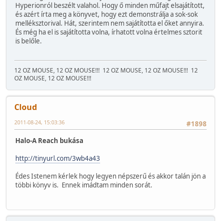
Hyperionról beszélt valahol. Hogy ő minden műfajt elsajátított,
és azért írta meg a könyvet, hogy ezt demonstrálja a sok-sok
melléksztorival. Hát, szerintem nem sajátította el őket annyira.
És még ha el is sajátította volna, írhatott volna értelmes sztorit
is belőle.
12 OZ MOUSE, 12 OZ MOUSE!!!
12 OZ MOUSE, 12 OZ MOUSE!!!
12
OZ MOUSE, 12 OZ MOUSE!!!
Cloud
2011-08-24, 15:03:36
#1898
Halo-A Reach bukása
http://tinyurl.com/3wb4a43
Édes Istenem kérlek hogy legyen népszerű és akkor talán jön a
többi könyv is. Ennek imádtam minden sorát.