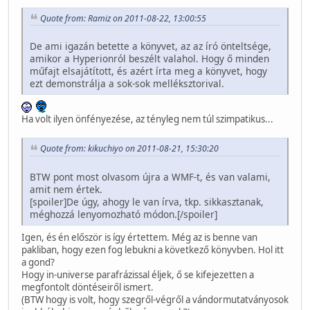
Quote from: Ramiz on 2011-08-22, 13:00:55
De ami igazán betette a könyvet, az az író önteltsége,
amikor a Hyperionról beszélt valahol. Hogy ő minden
műfajt elsajátított, és azért írta meg a könyvet, hogy
ezt demonstrálja a sok-sok melléksztorival.
Ha volt ilyen önfényezése, az tényleg nem túl szimpatikus...
Quote from: kikuchiyo on 2011-08-21, 15:30:20
BTW pont most olvasom újra a WMF-t, és van valami,
amit nem értek.
[spoiler]De úgy, ahogy le van írva, tkp. sikkasztanak,
méghozzá lenyomozható módon.[/spoiler]
Igen, és én először is így értettem. Még az is benne van
pakliban, hogy ezen fog lebukni a következő könyvben. Hol itt
a gond?
Hogy in-universe parafrázissal éljek, ő se kifejezetten a
megfontolt döntéseiről ismert.
(BTW hogy is volt, hogy szegről-végről a vándormutatványosok