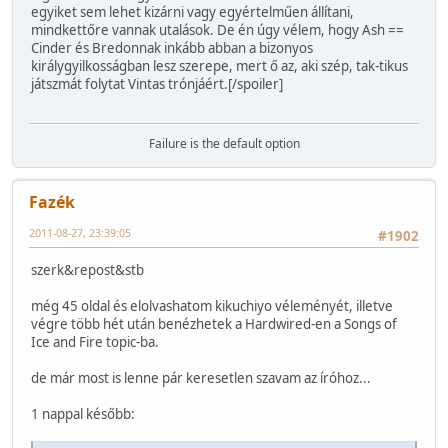
egyiket sem lehet kizárni vagy egyértelműen állítani,
mindkettőre vannak utalások. De én úgy vélem, hogy Ash ==
Cinder és Bredonnak inkább abban a bizonyos
királygyilkosságban lesz szerepe, mert ő az, aki szép, tak-tikus
játszmát folytat Vintas trónjáért.[/spoiler]
Failure is the default option
Fazék
2011-08-27, 23:39:05
#1902
szerk&repost&stb
még 45 oldal és elolvashatom kikuchiyo véleményét, illetve
végre több hét után benézhetek a Hardwired-en a Songs of
Ice and Fire topic-ba.
de már most is lenne pár keresetlen szavam az íróhoz...
1 nappal később: