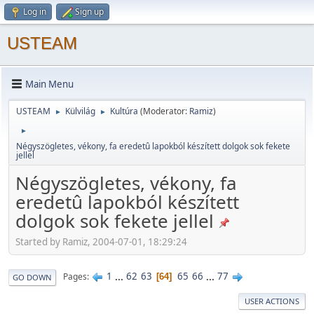
Log in
Sign up
USTEAM
Main Menu
USTEAM
Külvilág
Kultúra
(Moderator:
Ramiz
)
►
►
►
Négyszögletes, vékony, fa eredetû lapokból készített dolgok sok fekete
jellel
Négyszögletes, vékony, fa
eredetû lapokból készített
dolgok sok fekete jellel
Started by Ramiz, 2004-07-01, 18:29:24
1
...
62
63
65
66
...
77
Pages
64
GO DOWN
USER ACTIONS