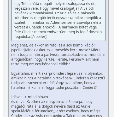
egy Tehlu háta mögötti helyre csalogassa és ott
végezzen vele. Hogy mivel csalogatja? A valódi
nevének kimondásával. Ez az első és a második
kötetben is megtörténik egyszer (amikor megölik a
szüleit, ill. amikor az Adem sensei elszavalja neki a
verset a Chandrianokról). A harmadik kötet vége
felé Cinder menetrendszerűen meg is fog érkezni a
fogadóba.[/spoiler]
Meglehet, de akkor mireföl ez a sok komplikáció?
[spoiler]Minek akkor ez a mesélős keretmese? Miért
nem tudja simán a partvisra támaszkodva azt mondani
a fogadóban, hogy Ferule, Ferule, Ferule?Miért nem
tette meg ezt egy hónappal előbb?
Egyáltalán, miért akarja Cindert lépre csalni olyankor,
amikor nincs a hatalma birtokában? Cinderen keresztül
tudja visszanyerni erejét? Vagy az a pláne, hogy a
hatalma nélkül is el fogja tudni pusztítani Cindert?
Idézet --> mind:blown
és mivel Kvothe-nak megvan az a
knack
-ja, hogy
magától rátalál a dolgok nevére (lásd az Auri-s
spekulációt a fórumokon), ezért esélyes, hogy mégis
Cinder lesz az Ash, nem pedig a Tak mester. Vagy egy