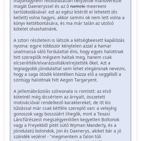
majdhogynem feloldhatatlan helyzetbe manőverezte
magát Daeneryssel és az ő
nameki
meereeni
tartózkodásával: ezt az egész kitérőt el lehetett (és
kellett) volna hagyni, akkor semmi ok nem lett volna a
könyv kettébontására, és ma már talán az utolsó
kötetet olvashatnánk.
A sztori részletein is látszik a kétségbeesett kapálózás
nyoma: egyre többször kénytelen azzal a hamar
unalmassá váló fordulattal élni, hogy egyes halottnak
hitt szereplők mégsem haltak meg, hanem csak
elcserélték/elvarázsolták/elrejtették őket. Azt a
legnagyobb jóindulattal sem lehet elegánsnak nevezni,
hogy a saga ötödik kötetében húzza elő a seggéből a
szintúgy halottnak hitt Aegon Targaryent.
A jellemábrázolás színvonala is romlott: az első
kötetnél még dicsértem az árnyalt, összetett
motivációval rendelkező karaktereket, de itt kis
túlzással már csak kétféle szereplő van: a velejéig
gonoszok vagy bosszúért lihegők, mint a Texasi
Láncfűrészest megszégyenítően kegyetlen Boltonok
vagy a Freyekből pitét sütő Wyman Manderly, és a
jóindulatú bolondok, Jon és Daenerys, akiket bár a jó
szándék vezérel - "megmentem a falon túli