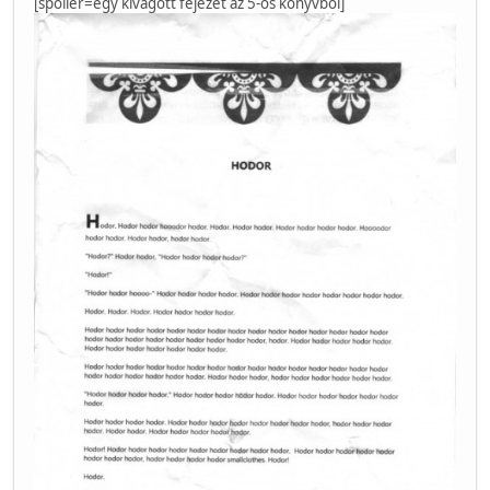
[spoiler=egy kivágott fejezet az 5-ös könyvből]