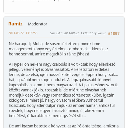
Ramiz
Moderator
2011-08-22, 13:00:55
Last Edit
: 2011-08-22, 13:05:23 by Ramiz
#1897
Ne haragudj, Moha, de sosem értettem, minek time
management könyv egy értelmes embernek... Nem lesz
benne semmi, amire magadtól is rá ne jöhess!
A Hyperion nekem nagy csalódás is volt - csak hogy ellenkező
jellegű véleményt is olvashassatok. A keretsztori érdekes
lenne, de az első, igen hosszú kötet végére éppen hogy csak...
hát, igazából nem is igen indul el. A legizgalmasabb lénnyel
kapcsolatban semmit nem magyaráz el. A tipikus zsánersztorik
között vannak jók is, rosszak is, de miért ne olvashatnék
mondjuk detektív- vagy romantikus történetet külön, igazán
kidolgozva, miért jó, ha így olvasom el őket? Ahhoz túl
hosszúak, hogy átlendüljön rajtuk az ember hamar, ahhoz túl
rövidek, hogy ne legyen fárasztó mindig újrakezdeni a
beleélést, új karakterek megjegyzését stb...
De ami igazán betette a könyvet, az az író önteltsége, amikor a