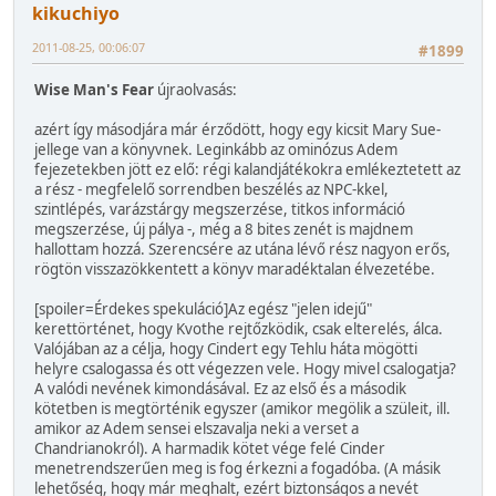
kikuchiyo
2011-08-25, 00:06:07
#1899
Wise Man's Fear
újraolvasás:
azért így másodjára már érződött, hogy egy kicsit Mary Sue-
jellege van a könyvnek. Leginkább az ominózus Adem
fejezetekben jött ez elő: régi kalandjátékokra emlékeztetett az
a rész - megfelelő sorrendben beszélés az NPC-kkel,
szintlépés, varázstárgy megszerzése, titkos információ
megszerzése, új pálya -, még a 8 bites zenét is majdnem
hallottam hozzá. Szerencsére az utána lévő rész nagyon erős,
rögtön visszazökkentett a könyv maradéktalan élvezetébe.
[spoiler=Érdekes spekuláció]Az egész "jelen idejű"
kerettörténet, hogy Kvothe rejtőzködik, csak elterelés, álca.
Valójában az a célja, hogy Cindert egy Tehlu háta mögötti
helyre csalogassa és ott végezzen vele. Hogy mivel csalogatja?
A valódi nevének kimondásával. Ez az első és a második
kötetben is megtörténik egyszer (amikor megölik a szüleit, ill.
amikor az Adem sensei elszavalja neki a verset a
Chandrianokról). A harmadik kötet vége felé Cinder
menetrendszerűen meg is fog érkezni a fogadóba. (A másik
lehetőség, hogy már meghalt, ezért biztonságos a nevét