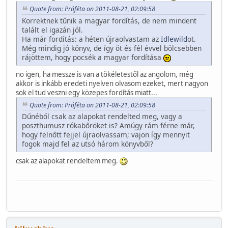
Quote from: Próféta on 2011-08-21, 02:09:58
Korrektnek tűnik a magyar fordítás, de nem mindent
talált el igazán jól.
Ha már fordítás: a héten újraolvastam az
Idlewild
ot.
Még mindig jó könyv, de így öt és fél évvel bölcsebben
rájöttem, hogy pocsék a magyar fordítása
no igen, ha messze is van a tökéletestől az angolom, még
akkor is inkább eredeti nyelven olvasom ezeket, mert nagyon
sok el tud veszni egy közepes fordítás miatt...
Quote from: Próféta on 2011-08-21, 02:09:58
Dűnéből csak az alapokat rendelted meg, vagy a
poszthumusz rókabőröket is? Amúgy rám férne már,
hogy felnőtt fejjel újraolvassam; vajon így mennyit
fogok majd fel az utsó három könyvből?
csak az alapokat rendeltem meg.