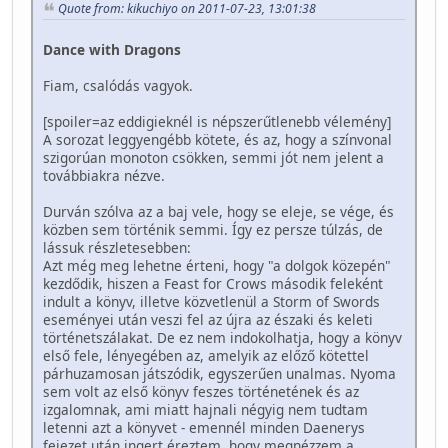
Quote from: kikuchiyo on 2011-07-23, 13:01:38
Dance with Dragons
Fiam, csalódás vagyok.
[spoiler=az eddigieknél is népszerűtlenebb vélemény]
A sorozat leggyengébb kötete, és az, hogy a színvonal
szigorúan monoton csökken, semmi jót nem jelent a
továbbiakra nézve.
Durván szólva az a baj vele, hogy se eleje, se vége, és
közben sem történik semmi. Így ez persze túlzás, de
lássuk részletesebben:
Azt még meg lehetne érteni, hogy "a dolgok közepén"
kezdődik, hiszen a Feast for Crows második feleként
indult a könyv, illetve közvetlenül a Storm of Swords
eseményei után veszi fel az újra az északi és keleti
történetszálakat. De ez nem indokolhatja, hogy a könyv
első fele, lényegében az, amelyik az előző kötettel
párhuzamosan játszódik, egyszerűen unalmas. Nyoma
sem volt az első könyv feszes történetének és az
izgalomnak, ami miatt hajnali négyig nem tudtam
letenni azt a könyvet - emennél minden Daenerys
fejezet után ingert éreztem, hogy megnézzem a