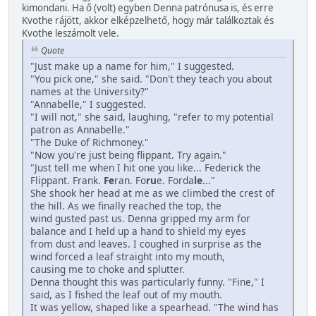
kimondani. Ha ő (volt) egyben Denna patrónusa is, és erre
Kvothe rájött, akkor elképzelhető, hogy már találkoztak és
Kvothe leszámolt vele.
Quote
"Just make up a name for him," I suggested.
"You pick one," she said. "Don't they teach you about
names at the University?"
"Annabelle," I suggested.
"I will not," she said, laughing, "refer to my potential
patron as Annabelle."
"The Duke of Richmoney."
"Now you're just being flippant. Try again."
"Just tell me when I hit one you like... Federick the
Flippant. Frank.
Fe
ran. Fo
ru
e. Forda
le
..."
She shook her head at me as we climbed the crest of
the hill. As we finally reached the top, the
wind gusted past us. Denna gripped my arm for
balance and I held up a hand to shield my eyes
from dust and leaves. I coughed in surprise as the
wind forced a leaf straight into my mouth,
causing me to choke and splutter.
Denna thought this was particularly funny. "Fine," I
said, as I fished the leaf out of my mouth.
It was yellow, shaped like a spearhead. "The wind has