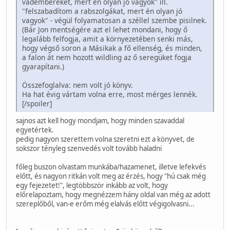
vadembereket, mert én olyan jó vagyok" ill.
"felszabadítom a rabszolgákat, mert én olyan jó
vagyok" - végül folyamatosan a széllel szembe pisilnek.
(Bár Jon mentségére azt el lehet mondani, hogy ő
legalább felfogja, amit a környezetében senki más,
hogy végső soron a Másikak a fő ellenség, és minden,
a falon át nem hozott wildling az ő seregüket fogja
gyarapítani.)
Összefoglalva: nem volt jó könyv.
Ha hat évig vártam volna erre, most mérges lennék.
[/spoiler]
sajnos azt kell hogy mondjam, hogy minden szavaddal
egyetértek.
pedig nagyon szerettem volna szeretni ezt a könyvet, de
sokszor tényleg szenvedés volt tovább haladni
főleg buszon olvastam munkába/hazamenet, illetve lefekvés
előtt, és nagyon ritkán volt meg az érzés, hogy "hú csak még
egy fejezetet!", legtöbbször inkább az volt, hogy
előrelapoztam, hogy megnézzem hány oldal van még az adott
szereplőből, van-e erőm még elalvás előtt végigolvasni...