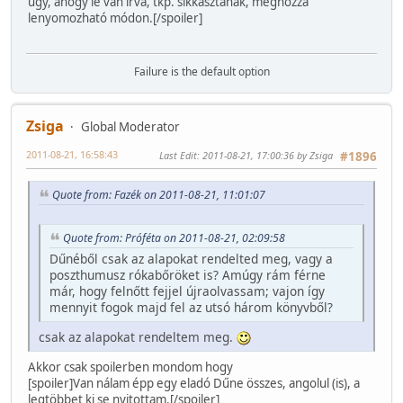
úgy, ahogy le van írva, tkp. sikkasztanak, méghozzá
lenyomozható módon.[/spoiler]
Failure is the default option
Zsiga
Global Moderator
2011-08-21, 16:58:43
Last Edit
: 2011-08-21, 17:00:36 by Zsiga
#1896
Quote from: Fazék on 2011-08-21, 11:01:07
Quote from: Próféta on 2011-08-21, 02:09:58
Dűnéből csak az alapokat rendelted meg, vagy a
poszthumusz rókabőröket is? Amúgy rám férne
már, hogy felnőtt fejjel újraolvassam; vajon így
mennyit fogok majd fel az utsó három könyvből?
csak az alapokat rendeltem meg.
Akkor csak spoilerben mondom hogy
[spoiler]Van nálam épp egy eladó Dűne összes, angolul (is), a
legtöbbet ki se nyitottam.[/spoiler]