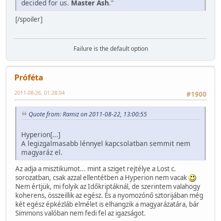
decided for us.
Master Ash
."
[/spoiler]
Failure is the default option
Próféta
2011-08-26, 01:28:04
#1900
Quote from: Ramiz on 2011-08-22, 13:00:55
Hyperion[...]
A legizgalmasabb lénnyel kapcsolatban semmit nem
magyaráz el.
Az adja a misztikumot... mint a sziget rejtélye a Lost c.
sorozatban, csak azzal ellentétben a Hyperion nem vacak
Nem értjük, mi folyik az Időkriptáknál, de szerintem valahogy
koherens, összeillik az egész. És a nyomozónő sztorijában még
két egész épkézláb elmélet is elhangzik a magyarázatára, bár
Simmons valóban nem fedi fel az igazságot.