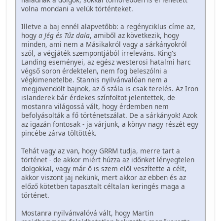
volna mondani a velük történteket.
Illetve a baj ennél alapvetőbb: a regényciklus címe az,
hogy
a Jég és Tűz dala
, amiből az következik, hogy
minden, ami nem a Másikakról vagy a sárkányokról
szól, a végjáték szempontjából irreleváns. King's
Landing eseményei, az egész westerosi hatalmi harc
végső soron érdektelen, nem fog beleszólni a
végkimenetelbe. Stannis nyilvánvalóan nem a
megjövendölt bajnok, az ő szála is csak terelés. Az Iron
islanderek bár érdekes színfoltot jelentettek, de
mostanra világossá vált, hogy érdemben nem
befolyásolták a fő történetszálat. De a sárkányok! Azok
az igazán fontosak - ja várjunk, a könyv nagy részét egy
pincébe zárva töltötték.
Tehát vagy az van, hogy GRRM tudja, merre tart a
történet - de akkor miért húzza az időnket lényegtelen
dolgokkal, vagy már ő is szem elől veszítette a célt,
akkor viszont jaj nekünk, mert akkor az ebben és az
előző kötetben tapasztalt céltalan keringés maga a
történet.
Mostanra nyilvánvalóvá vált, hogy Martin