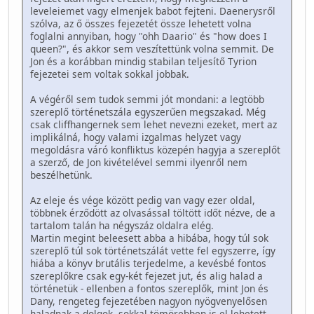
leveleiemet vagy elmenjek babot fejteni. Daenerysről
szólva, az ő összes fejezetét össze lehetett volna
foglalni annyiban, hogy "ohh Daario" és "how does I
queen?", és akkor sem veszítettünk volna semmit. De
Jon és a korábban mindig stabilan teljesítő Tyrion
fejezetei sem voltak sokkal jobbak.
A végéről sem tudok semmi jót mondani: a legtöbb
szereplő történetszála egyszerűen megszakad. Még
csak cliffhangernek sem lehet nevezni ezeket, mert az
implikálná, hogy valami izgalmas helyzet vagy
megoldásra váró konfliktus közepén hagyja a szereplőt
a szerző, de Jon kivételével semmi ilyenről nem
beszélhetünk.
Az eleje és vége között pedig van vagy ezer oldal,
többnek érződött az olvasással töltött időt nézve, de a
tartalom talán ha négyszáz oldalra elég.
Martin megint beleesett abba a hibába, hogy túl sok
szereplő túl sok történetszálát vette fel egyszerre, így
hiába a könyv brutális terjedelme, a kevésbé fontos
szereplőkre csak egy-két fejezet jut, és alig halad a
történetük - ellenben a fontos szereplők, mint Jon és
Dany, rengeteg fejezetében nagyon nyögvenyelősen
haladnak a dolgok, sokkal tömörebben is el lehetett