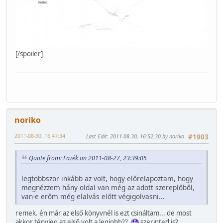
[/spoiler]
noriko
2011-08-30, 16:47:34
Last Edit
: 2011-08-30, 16:52:30 by noriko
#1903
Quote from: Fazék on 2011-08-27, 23:39:05
legtöbbször inkább az volt, hogy előrelapoztam, hogy
megnézzem hány oldal van még az adott szereplőből,
van-e erőm még elalvás előtt végigolvasni...
remek. én már az első könyvnél is ezt csináltam... de most
akkor tényleg az első volt a legjobb??
szerinted is?