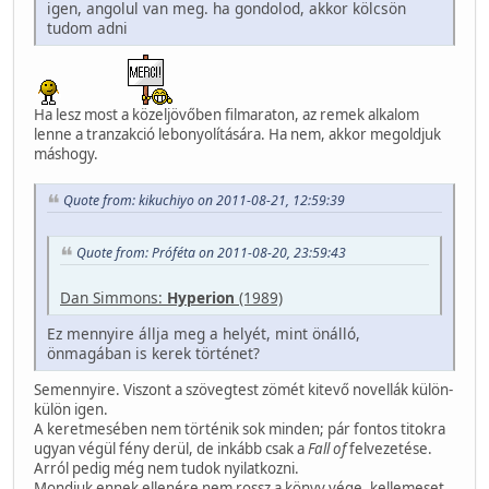
igen, angolul van meg. ha gondolod, akkor kölcsön
tudom adni
Ha lesz most a közeljövőben filmaraton, az remek alkalom
lenne a tranzakció lebonyolítására. Ha nem, akkor megoldjuk
máshogy.
Quote from: kikuchiyo on 2011-08-21, 12:59:39
Quote from: Próféta on 2011-08-20, 23:59:43
Dan Simmons:
Hyperion
(1989)
Ez mennyire állja meg a helyét, mint önálló,
önmagában is kerek történet?
Semennyire. Viszont a szövegtest zömét kitevő novellák külön-
külön igen.
A keretmesében nem történik sok minden; pár fontos titokra
ugyan végül fény derül, de inkább csak a
Fall of
felvezetése.
Arról pedig még nem tudok nyilatkozni.
Mondjuk ennek ellenére nem rossz a könyv vége, kellemeset