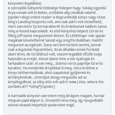
könyvben legalábbis)
A szereplők túlnyomó többsége hidegen hagy. Sokáig egyedül
Arya vonala volt érdekes, a többiek alig csináltak valamit.
[spoiler=disgruntled reader is disgruntled]A könyv nagy része
King's Landing központú volt, ami csak azért volt elviselhető,
mert szeretem Tyrion karakterét és érdekesnek találom Sansa
meg a Hound kapcsolatát. Az első könyvhöz képest Cersei és
főleg Joff szinte megszűntek létezni. És Littlefinger már igazán
magának követelhetné Sansát egy omg!fordulatban, mielőtt
megunom az egészet. Dany-vel nem történt semmi, Jonnal
csak a legutolsó fejezetében, Bran álhalála remek fordulat
akart lenni, de túl átlátszó volt, viszont legalább VÉGRE tudja
használni az erejét. About damn time a sok nyafogás és
farkasálom után. Ki van még...Stannis vörös papnője túl erős
karakter. Ha mindenkit árnyékkal öl meg, nincs értelme a
könyv kétharmadának, ahol csapatokat gyűjtenek és
ármánykodnak...(mondjuk ahogy megszülte azt az
árnyékgyilkost, az elég ütős volt azért! eww.) Also, where the
zombies at?? *sóhaj*[/spoiler]
A harmadik könyvön szerintem még átrágom magam, ha már
megvan papíralapon is. Onnantól nincs meg, így nyugodtabb
szívvel olvasok helyettük spoilereket majd.