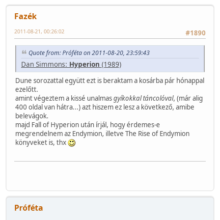
Fazék
2011-08-21, 00:26:02
#1890
Quote from: Próféta on 2011-08-20, 23:59:43
Dan Simmons:
Hyperion
(1989)
Dune sorozattal együtt ezt is beraktam a kosárba pár hónappal
ezelőtt.
amint végeztem a kissé unalmas
gyíkokkal táncolóval
, (már alig
400 oldal van hátra...) azt hiszem ez lesz a következő, amibe
belevágok.
majd Fall of Hyperion után írjál, hogy érdemes-e
megrendelnem az Endymion, illetve The Rise of Endymion
könyveket is, thx
Próféta