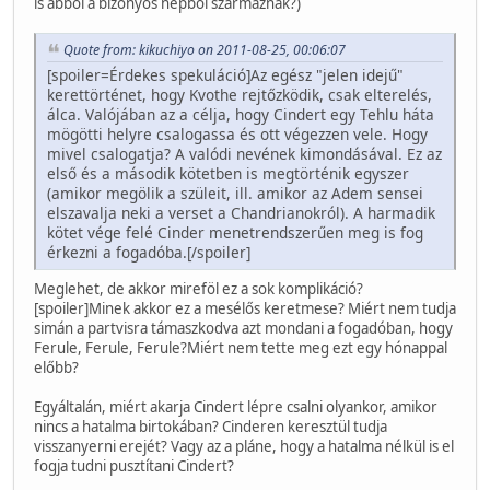
is abból a bizonyos népből származnak?)
Quote from: kikuchiyo on 2011-08-25, 00:06:07
[spoiler=Érdekes spekuláció]Az egész "jelen idejű"
kerettörténet, hogy Kvothe rejtőzködik, csak elterelés,
álca. Valójában az a célja, hogy Cindert egy Tehlu háta
mögötti helyre csalogassa és ott végezzen vele. Hogy
mivel csalogatja? A valódi nevének kimondásával. Ez az
első és a második kötetben is megtörténik egyszer
(amikor megölik a szüleit, ill. amikor az Adem sensei
elszavalja neki a verset a Chandrianokról). A harmadik
kötet vége felé Cinder menetrendszerűen meg is fog
érkezni a fogadóba.[/spoiler]
Meglehet, de akkor mireföl ez a sok komplikáció?
[spoiler]Minek akkor ez a mesélős keretmese? Miért nem tudja
simán a partvisra támaszkodva azt mondani a fogadóban, hogy
Ferule, Ferule, Ferule?Miért nem tette meg ezt egy hónappal
előbb?
Egyáltalán, miért akarja Cindert lépre csalni olyankor, amikor
nincs a hatalma birtokában? Cinderen keresztül tudja
visszanyerni erejét? Vagy az a pláne, hogy a hatalma nélkül is el
fogja tudni pusztítani Cindert?