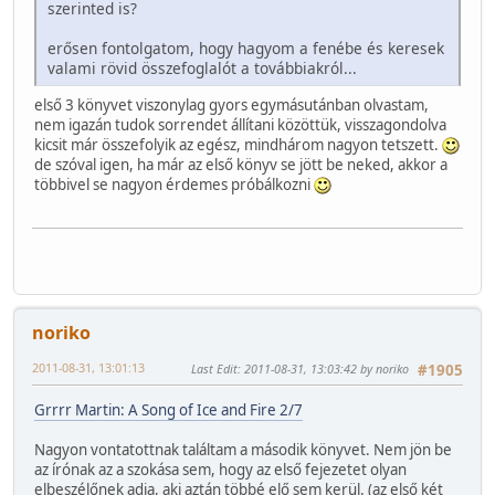
szerinted is?
erősen fontolgatom, hogy hagyom a fenébe és keresek
valami rövid összefoglalót a továbbiakról...
első 3 könyvet viszonylag gyors egymásutánban olvastam,
nem igazán tudok sorrendet állítani közöttük, visszagondolva
kicsit már összefolyik az egész, mindhárom nagyon tetszett.
de szóval igen, ha már az első könyv se jött be neked, akkor a
többivel se nagyon érdemes próbálkozni
noriko
2011-08-31, 13:01:13
Last Edit
: 2011-08-31, 13:03:42 by noriko
#1905
Grrrr Martin: A Song of Ice and Fire 2/7
Nagyon vontatottnak találtam a második könyvet. Nem jön be
az írónak az a szokása sem, hogy az első fejezetet olyan
elbeszélőnek adja, aki aztán többé elő sem kerül. (az első két