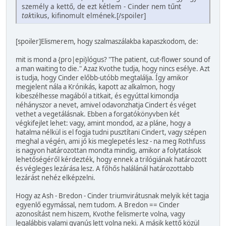
személy a kettő, de ezt kétlem - Cinder nem tűnt
tak
tikus, kifinomult elmének.[/spoiler]
[spoiler]Elismerem, hogy szalmaszálakba kapaszkodom, de:
mit is mond a {pro|epi}lógus? "The patient, cut-flower sound of
a man waiting to die." Azaz Kvothe tudja, hogy nincs esélye. Azt
is tudja, hogy Cinder előbb-utóbb megtalálja. Így amikor
megjelent nála a Krónikás, kapott az alkalmon, hogy
kibeszélhesse magából a titkait, és egyúttal kimondja
néhányszor a nevet, amivel odavonzhatja Cindert és véget
vethet a vegetálásnak. Ebben a forgatókönyvben két
végkifejlet lehet: vagy, amint mondod, az a pláne, hogy a
hatalma nélkül is el fogja tudni pusztítani Cindert, vagy szépen
meghal a végén, ami jó kis meglepetés lesz - na meg Rothfuss
is nagyon határozottan mondta mindig, amikor a folytatások
lehetőségéről kérdezték, hogy ennek a trilógiának határozott
és végleges lezárása lesz. A főhős halálánál határozottabb
lezárást nehéz elképzelni.
Hogy az Ash - Bredon - Cinder triumvirátusnak melyik két tagja
egyenlő egymással, nem tudom. A Bredon == Cinder
azonosítást nem hiszem, Kvothe felismerte volna, vagy
legalábbis valami gyanús lett volna neki. A másik kettő közül