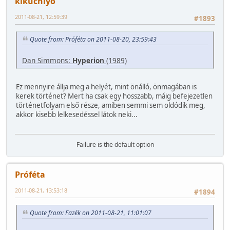
kikuchiyo
2011-08-21, 12:59:39
#1893
Quote from: Próféta on 2011-08-20, 23:59:43
Dan Simmons:
Hyperion
(1989)
Ez mennyire állja meg a helyét, mint önálló, önmagában is
kerek történet? Mert ha csak egy hosszabb, máig befejezetlen
történetfolyam első része, amiben semmi sem oldódik meg,
akkor kisebb lelkesedéssel látok neki...
Failure is the default option
Próféta
2011-08-21, 13:53:18
#1894
Quote from: Fazék on 2011-08-21, 11:01:07