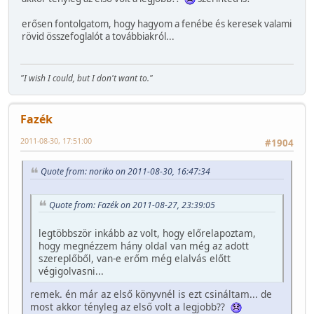
erősen fontolgatom, hogy hagyom a fenébe és keresek valami
rövid összefoglalót a továbbiakról...
"I wish I could, but I don't want to."
Fazék
2011-08-30, 17:51:00
#1904
Quote from: noriko on 2011-08-30, 16:47:34
Quote from: Fazék on 2011-08-27, 23:39:05
legtöbbször inkább az volt, hogy előrelapoztam,
hogy megnézzem hány oldal van még az adott
szereplőből, van-e erőm még elalvás előtt
végigolvasni...
remek. én már az első könyvnél is ezt csináltam... de
most akkor tényleg az első volt a legjobb??