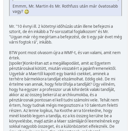
Emmm, Mr. Martin és Mr. Rothfuss után már óvatosabb
vagy?
Mr. "10 évnyi ill. 2 kötetnyi időhúzás után illene befejezni a
sztorit, de én inkább a TV-sorozattal foglalkozom" és Mr.
"Ugyan már rég megírtam a befejezést, de ti egy pár évet még
várni fogtok rá", inkább.
BTW pont most olvasom újra a WMF-t, és van valami, amit nem
értek.
[spoiler]Konkrétan azt a megállapodást, amit az Egyetem
pénztárosával kötött, miután visszatért a japánfremenektől.
Ugyebár a Maertől kapott egy biankó csekket, aminek a
terhére bármekkora tandíjat elszámolhat. Eddig oké. De mi
értelme van annak, hogy felsrófolja a tandíját? Úgy vélném,
hogy ha egyszer a professzor urak kihirdetik valaki tandíját,
akkor az az összeg bekerül az archívumokba, és a
pénztárosnak pontosan el kell tudni számolni vele. Tehát nem
értem, hogy tudnak mégis megosztozni a 10 talentum feletti
részen. Az lenne logikus, ha Kvothe arra törekedne, hogy
minél kisebb legyen a tandíja, ez a kis összeg kerülne be a
könyvelésbe, majd aztán a Maer számlájáról leemelnének egy
sokkal nagyobb összeget, és a különbözetet elfeleznék. De