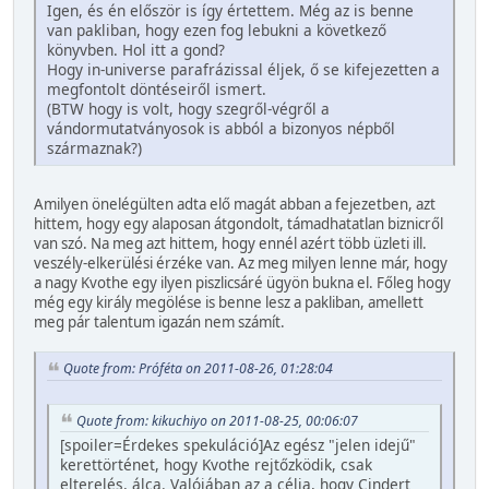
Igen, és én először is így értettem. Még az is benne
van pakliban, hogy ezen fog lebukni a következő
könyvben. Hol itt a gond?
Hogy in-universe parafrázissal éljek, ő se kifejezetten a
megfontolt döntéseiről ismert.
(BTW hogy is volt, hogy szegről-végről a
vándormutatványosok is abból a bizonyos népből
származnak?)
Amilyen önelégülten adta elő magát abban a fejezetben, azt
hittem, hogy egy alaposan átgondolt, támadhatatlan biznicről
van szó. Na meg azt hittem, hogy ennél azért több üzleti ill.
veszély-elkerülési érzéke van. Az meg milyen lenne már, hogy
a nagy Kvothe egy ilyen piszlicsáré ügyön bukna el. Főleg hogy
még egy király megölése is benne lesz a pakliban, amellett
meg pár talentum igazán nem számít.
Quote from: Próféta on 2011-08-26, 01:28:04
Quote from: kikuchiyo on 2011-08-25, 00:06:07
[spoiler=Érdekes spekuláció]Az egész "jelen idejű"
kerettörténet, hogy Kvothe rejtőzködik, csak
elterelés, álca. Valójában az a célja, hogy Cindert