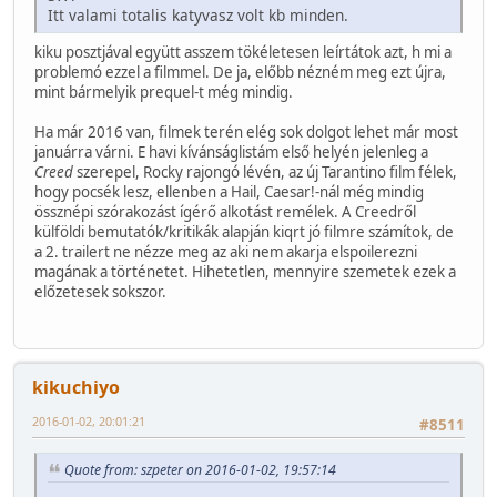
Itt valami totalis katyvasz volt kb minden.
kiku posztjával együtt asszem tökéletesen leírtátok azt, h mi a
problemó ezzel a filmmel. De ja, előbb nézném meg ezt újra,
mint bármelyik prequel-t még mindig.
Ha már 2016 van, filmek terén elég sok dolgot lehet már most
januárra várni. E havi kívánságlistám első helyén jelenleg a
Creed
szerepel, Rocky rajongó lévén, az új Tarantino film félek,
hogy pocsék lesz, ellenben a Hail, Caesar!-nál még mindig
össznépi szórakozást ígérő alkotást remélek. A Creedről
külföldi bemutatók/kritikák alapján kiqrt jó filmre számítok, de
a 2. trailert ne nézze meg az aki nem akarja elspoilerezni
magának a történetet. Hihetetlen, mennyire szemetek ezek a
előzetesek sokszor.
kikuchiyo
2016-01-02, 20:01:21
#8511
Quote from: szpeter on 2016-01-02, 19:57:14