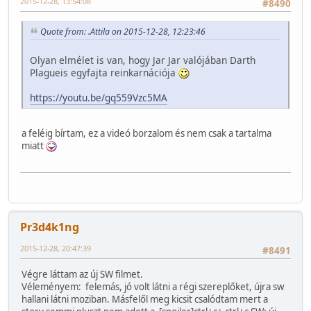
2015-12-28, 13:54:08
#8490
Quote from: .Attila on 2015-12-28, 12:23:46
Olyan elmélet is van, hogy Jar Jar valójában Darth
Plagueis egyfajta reinkarnációja
https://youtu.be/gq559Vzc5MA
a feléig bírtam, ez a videó borzalom és nem csak a tartalma
miatt
Pr3d4k1ng
2015-12-28, 20:47:39
#8491
Végre láttam az új SW filmet.
Véleményem: felemás, jó volt látni a régi szereplőket, újra sw
hallani látni moziban. Másfelől meg kicsit csalódtam mert a