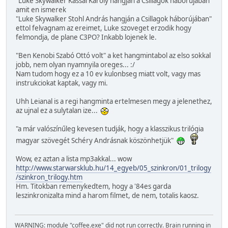
"Luke Skywalker Kassai Károly hangján a Csillagok háborújában"
amit en ismerek
"Luke Skywalker Stohl András hangján a Csillagok háborújában"
ettol felvagnam az ereimet, Luke szoveget erzodik hogy
felmondja, de plane C3PO? Inkabb lojenek le.
"Ben Kenobi Szabó Ottó volt" a ket hangmintabol az elso sokkal
jobb, nem olyan nyamnyila oreges... :/
Nam tudom hogy ez a 10 ev kulonbseg miatt volt, vagy mas
instrukciokat kaptak, vagy mi.
Uhh Leianal is a regi hangminta ertelmesen megy a jelenethez,
az ujnal ez a sulytalan ize...
"a már valószínűleg kevesen tudják, hogy a klasszikus trilógia
magyar szövegét Schéry Andrásnak köszönhetjük"
Wow, ez aztan a lista mp3akkal... wow
http://www.starwarsklub.hu/14_egyeb/05_szinkron/01_trilogy
/szinkron_trilogy.htm
Hm. Titokban remenykedtem, hogy a '84es garda
leszinkronizalta mind a harom filmet, de nem, totalis kaosz.
WARNING: module "coffee.exe" did not run correctly. Brain running in