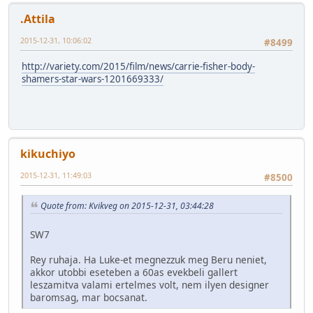
.Attila
2015-12-31, 10:06:02
#8499
http://variety.com/2015/film/news/carrie-fisher-body-
shamers-star-wars-1201669333/
kikuchiyo
2015-12-31, 11:49:03
#8500
Quote from: Kvikveg on 2015-12-31, 03:44:28
SW7
Rey ruhaja. Ha Luke-et megnezzuk meg Beru neniet,
akkor utobbi eseteben a 60as evekbeli gallert
leszamitva valami ertelmes volt, nem ilyen designer
baromsag, mar bocsanat.