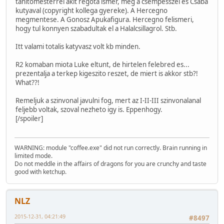
tanitomesterrel akit regota ismer, meg a csempesszel es Csaba
kutyaval (copyright kollega gyereke). A Hercegno
megmentese. A Gonosz Apukafigura. Hercegno felismeri,
hogy tul konnyen szabadultak el a Halalcsillagrol. Stb.
Itt valami totalis katyvasz volt kb minden.
R2 komaban miota Luke eltunt, de hirtelen felebred es...
prezentalja a terkep kigeszito reszet, de miert is akkor stb?!
What??!
Remeljuk a szinvonal javulni fog, mert az I-II-III szinvonalanal
feljebb voltak, szoval nezheto igy is. Eppenhogy.
[/spoiler]
WARNING: module "coffee.exe" did not run correctly. Brain running in
limited mode.
Do not meddle in the affairs of dragons for you are crunchy and taste
good with ketchup.
NLZ
2015-12-31, 04:21:49
#8497