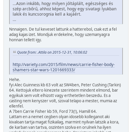
...Azon inkább, hogy milyen jóltáplált, egészséges és
szép arcbőrű, ahhoz képest, hogy egy sivatagi lyukban
lakik és kuncsorognia kell a kajáért.
...
Nnnaigen. De tul keveset lattunk a hatterebol, csak ezt a fel
adag kajas izet. Mondjuk erdekelne, hogy uzemanyagra
honnan tellett igy.
Quote from: .Attila on 2015-12-31, 10:06:02
http://variety.com/2015/film/news/carrie-fisher-body-
shamers-star-wars-1201669333/
Hehe.
fyi Alec Guinness kb 63 volt az SW4ben, Peter Cushing (Tarkin)
64. Kettojuk eltero kinezete szerintem mindent elmond, bar
egyikuk sem volt elhizott vagy erthetetlen beszedu. Es a
casting nem kenyszer volt, szoval telapo a mester, mumia az
ellenfel.
A 7ben Carrie Fisher kb 59, Ford 73(!), Hamill 64.
Lattam en a nemet cegben olyan idosebb kolleganot aki
kivaloan tartja magat fizikailag, marmint nyilvan latszik a kora,
de karban van tartva, oszinten szolva en orulnek ha ilyen