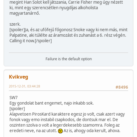
megint Han Solot kell játszania, Carrie Fisher meg úgy nézett
ki, mint egy szerencsétlen nyugdíjas alkoholista
magyartanárnő.
szerk.
[spoiler]Ja, és az ufófejű főgonosz Snoke vagy ki nem más, mint
Palpatine, aki túlélte az áramozást és zuhanást a 6. rész végén.
Calling it now.[/spoiler]
Failure is the default option
Kvikveg
2015-12-31, 03:44:28
#8496
SW7
Egy gondolat bant engemet, najo inkabb sok.
[spoiler]
Alapvetoen PirosKard karaktere egesz jo volt, csak azert vagy
fonok vagy emo instabil csapkodos, de dontsuk mar el. De
oszinten szolva o volt a legerdekesebb szamomra. Foleg az
eredeti neve, na az utott.
Az is, ahogy oda kerult, ahova.