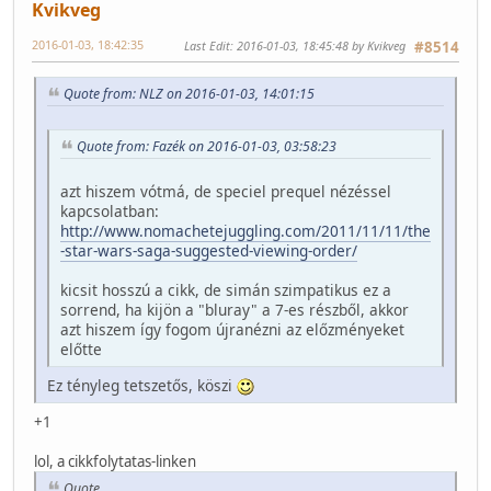
Kvikveg
2016-01-03, 18:42:35
Last Edit
: 2016-01-03, 18:45:48 by Kvikveg
#8514
Quote from: NLZ on 2016-01-03, 14:01:15
Quote from: Fazék on 2016-01-03, 03:58:23
azt hiszem vótmá, de speciel prequel nézéssel
kapcsolatban:
http://www.nomachetejuggling.com/2011/11/11/the
-star-wars-saga-suggested-viewing-order/
kicsit hosszú a cikk, de simán szimpatikus ez a
sorrend, ha kijön a "bluray" a 7-es részből, akkor
azt hiszem így fogom újranézni az előzményeket
előtte
Ez tényleg tetszetős, köszi
+1
lol, a cikkfolytatas-linken
Quote