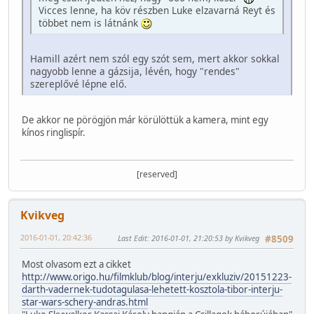
Vicces lenne, ha köv részben Luke elzavarná Reyt és
többet nem is látnánk
Hamill azért nem szól egy szót sem, mert akkor sokkal
nagyobb lenne a gázsija, lévén, hogy "rendes"
szereplővé lépne elő.
De akkor ne pörögjön már körülöttük a kamera, mint egy
kínos ringlispír.
[reserved]
Kvikveg
2016-01-01, 20:42:36
Last Edit
: 2016-01-01, 21:20:53 by Kvikveg
#8509
Most olvasom ezt a cikket
http://www.origo.hu/filmklub/blog/interju/exkluziv/20151223-
darth-vadernek-tudotagulasa-lehetett-kosztola-tibor-interju-
star-wars-schery-andras.html