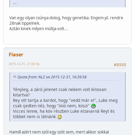
...
Van egy olyan csúnya dolog, hogy genetika. Engem pl. rendre
28nak tippelnek.
Aztán kinek milyen múltja volt...
Flaser
2015-12-31, 21:06:56
#8505
Quote from: NLZ on 2015-12-31, 16:39:58
Tényleg, a záró jelenet csak nekem volt kínosan
kitartva?
Rey ott tartja a kardot, hogy "vedd már el", Luke meg
csak ijedten néz, hogy "ööö nem, köszi"
Vicces lenne, ha köv részben Luke elzavarná Reyt és
többet nem is látnánk
Hamill azért nem szól egy szót sem, mert akkor sokkal