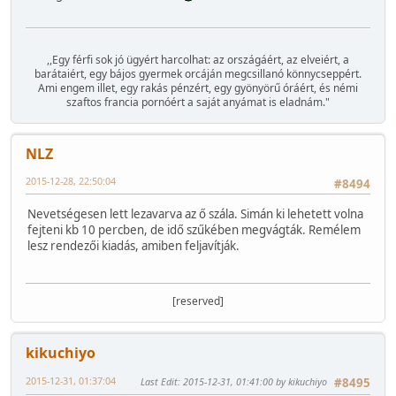
,,Egy férfi sok jó ügyért harcolhat: az országáért, az elveiért, a
barátaiért, egy bájos gyermek orcáján megcsillanó könnycseppért.
Ami engem illet, egy rakás pénzért, egy gyönyörű óráért, és némi
szaftos francia pornóért a saját anyámat is eladnám."
NLZ
2015-12-28, 22:50:04
#8494
Nevetségesen lett lezavarva az ő szála. Simán ki lehetett volna
fejteni kb 10 percben, de idő szűkében megvágták. Remélem
lesz rendezői kiadás, amiben feljavítják.
[reserved]
kikuchiyo
2015-12-31, 01:37:04
Last Edit
: 2015-12-31, 01:41:00 by kikuchiyo
#8495