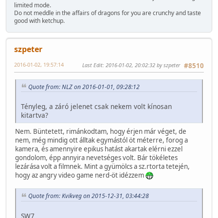
limited mode.
Do not meddle in the affairs of dragons for you are crunchy and taste
good with ketchup.
szpeter
2016-01-02, 19:57:14
Last Edit
: 2016-01-02, 20:02:32 by szpeter
#8510
Quote from: NLZ on 2016-01-01, 09:28:12
Tényleg, a záró jelenet csak nekem volt kínosan
kitartva?
Nem. Büntetett, rimánkodtam, hogy érjen már véget, de
nem, még mindig ott álltak egymástól öt méterre, forog a
kamera, és amennyire epikus hatást akartak elérni ezzel
gondolom, épp annyira nevetséges volt. Bár tökéletes
lezárása volt a filmnek. Mint a gyümölcs a sz.rtorta tetején,
hogy az angry video game nerd-öt idézzem
Quote from: Kvikveg on 2015-12-31, 03:44:28
SW7