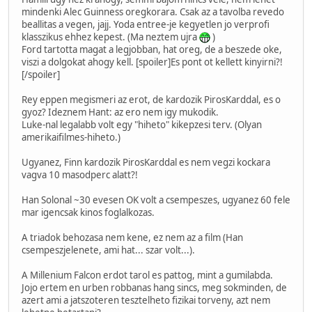
mindenki Alec Guinness oregkorara. Csak az a tavolba revedo
beallitas a vegen, jajj. Yoda entree-je kegyetlen jo verprofi
klasszikus ehhez kepest. (Ma neztem ujra
)
Ford tartotta magat a legjobban, hat oreg, de a beszede oke,
viszi a dolgokat ahogy kell. [spoiler]Es pont ot kellett kinyirni?!
[/spoiler]
Rey eppen megismeri az erot, de kardozik PirosKarddal, es o
gyoz? Ideznem Hant: az ero nem igy mukodik.
Luke-nal legalabb volt egy "hiheto" kikepzesi terv. (Olyan
amerikaifilmes-hiheto.)
Ugyanez, Finn kardozik PirosKarddal es nem vegzi kockara
vagva 10 masodperc alatt?!
Han Solonal ~30 evesen OK volt a csempeszes, ugyanez 60 fele
mar igencsak kinos foglalkozas.
A triadok behozasa nem kene, ez nem az a film (Han
csempeszjelenete, ami hat... szar volt...).
A Millenium Falcon erdot tarol es pattog, mint a gumilabda.
Jojo ertem en urben robbanas hang sincs, meg sokminden, de
azert ami a jatszoteren tesztelheto fizikai torveny, azt nem