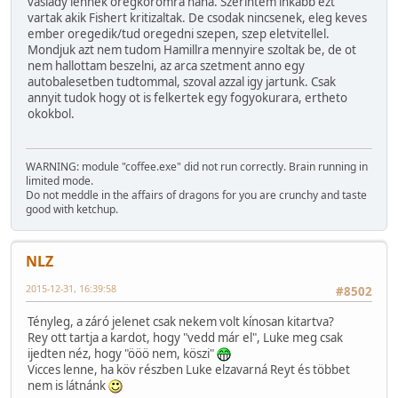
vaslady lennek oregkoromra haha. Szerintem inkabb ezt
vartak akik Fishert kritizaltak. De csodak nincsenek, eleg keves
ember oregedik/tud oregedni szepen, szep eletvitellel.
Mondjuk azt nem tudom Hamillra mennyire szoltak be, de ot
nem hallottam beszelni, az arca szetment anno egy
autobalesetben tudtommal, szoval azzal igy jartunk. Csak
annyit tudok hogy ot is felkertek egy fogyokurara, ertheto
okokbol.
WARNING: module "coffee.exe" did not run correctly. Brain running in
limited mode.
Do not meddle in the affairs of dragons for you are crunchy and taste
good with ketchup.
NLZ
2015-12-31, 16:39:58
#8502
Tényleg, a záró jelenet csak nekem volt kínosan kitartva?
Rey ott tartja a kardot, hogy "vedd már el", Luke meg csak
ijedten néz, hogy "ööö nem, köszi"
Vicces lenne, ha köv részben Luke elzavarná Reyt és többet
nem is látnánk