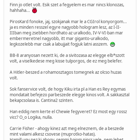
Finn jo otlet volt. Esik szet a fegyelem es mar nincs klonozas,
hahhaha...
PirosKard fonoke, jaj, szokjanak mar le a CGIrol konyorgom...
ja es minden resszel egyre nagyobb hologram lesz, az I-II-
IIIban meg zsebben hordhato az uralkodo, IV-V-VI-ban mar
embermeretnel nagyobb, itt mar giganto-uralkodo,
legkozelebb mar csak a labujjait fogjuk latni asszem.
BB-8 aranyosan nezett ki, de a sivitozasa az elegge elb*szott
volt, a viselkedese meg kisse tulporgos, de ez meg belefer.
A Hitler-beszed a rohamosztagos tomegnek az olcso huzas
volt.
Sok fanservice volt, de hogy Kiku irta pl a Han es Rey egymas
mondatait befejezo parbeszede elegge kinos volt. A sakkasztal
bekapcsolasa is. Cantina2 szinten.
Han eddig nem kerte el Chewie fegyveret? Ez most egy rossz
vicc? O_o Logika, nulla.
Carrie Fisher - ahogy kinez azt meg elneznem, de a beszede
mint valami alkesz csovese (muprotko-hatas).
Hamill ugy nez ki ahogy, semmi bajom nincs vele, nem lehet