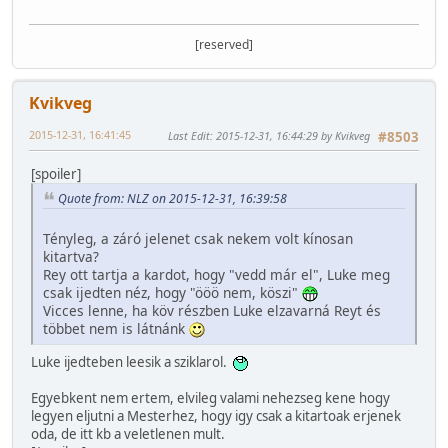
[reserved]
Kvikveg
2015-12-31, 16:41:45
Last Edit
: 2015-12-31, 16:44:29 by Kvikveg
#8503
[spoiler]
Quote from: NLZ on 2015-12-31, 16:39:58
Tényleg, a záró jelenet csak nekem volt kínosan
kitartva?
Rey ott tartja a kardot, hogy "vedd már el", Luke meg
csak ijedten néz, hogy "ööö nem, köszi"
Vicces lenne, ha köv részben Luke elzavarná Reyt és
többet nem is látnánk
Luke ijedteben leesik a sziklarol.
Egyebkent nem ertem, elvileg valami nehezseg kene hogy
legyen eljutni a Mesterhez, hogy igy csak a kitartoak erjenek
oda, de itt kb a veletlenen mult.