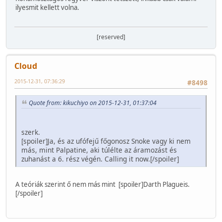
ilyesmit kellett volna.
[reserved]
Cloud
2015-12-31, 07:36:29
#8498
Quote from: kikuchiyo on 2015-12-31, 01:37:04
szerk.
[spoiler]Ja, és az ufófejű főgonosz Snoke vagy ki nem
más, mint Palpatine, aki túlélte az áramozást és
zuhanást a 6. rész végén. Calling it now.[/spoiler]
A teóriák szerint ő nem más mint [spoiler]Darth Plagueis.
[/spoiler]