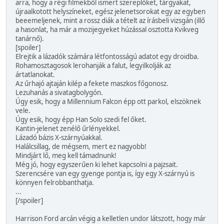
arra, hogy a régi filmekből ismert szereplőket, tárgyakat,
újraalkotott helyszíneket, egész jelenetsorokat egy az egyben
beeemeljenek, mint a rossz diák a tételt az írásbeli vizsgán (illő
a hasonlat, ha már a mozijegyeket húzással osztotta Kvikveg
tanárnő).
[spoiler]
Elrejtik a lázadók számára létfontosságú adatot egy droidba.
Rohamosztagosok lerohanják a falut, legyilkolják az
ártatlanokat.
Az űrhajó ajtaján kilép a fekete maszkos főgonosz.
Lezuhanás a sivatagbolygón.
Úgy esik, hogy a Millennium Falcon épp ott parkol, elszöknek
vele.
Úgy esik, hogy épp Han Solo szedi fel őket.
Kantin-jelenet zenélő űrlényekkel.
Lázadó bázis X-szárnyúakkal.
Halálcsillag, de mégsem, mert ez nagyobb!
Mindjárt lő, meg kell támadnunk!
Még jó, hogy egyszerűen ki lehet kapcsolni a pajzsait.
Szerencsére van egy gyenge pontja is, így egy X-szárnyú is
könnyen felrobbanthatja.
...
[/spoiler]
Harrison Ford arcán végig a kelletlen undor látszott, hogy már