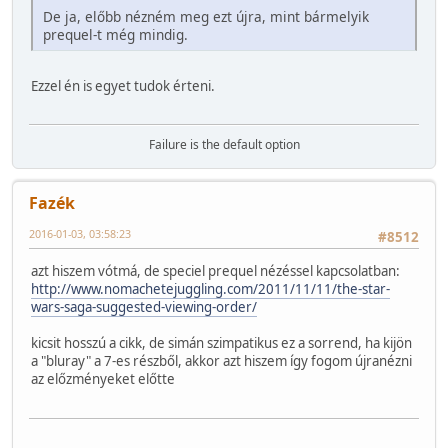
De ja, előbb nézném meg ezt újra, mint bármelyik
prequel-t még mindig.
Ezzel én is egyet tudok érteni.
Failure is the default option
Fazék
2016-01-03, 03:58:23
#8512
azt hiszem vótmá, de speciel prequel nézéssel kapcsolatban:
http://www.nomachetejuggling.com/2011/11/11/the-star-
wars-saga-suggested-viewing-order/
kicsit hosszú a cikk, de simán szimpatikus ez a sorrend, ha kijön
a "bluray" a 7-es részből, akkor azt hiszem így fogom újranézni
az előzményeket előtte