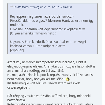
Quote from: Kvikveg on 2015-12-31, 03:44:28
Rey eppen megismeri az erot, de kardozik
PirosKarddal, es o gyoz? Ideznem Hant: az ero nem igy
mukodik.
Luke-nal legalabb volt egy "hiheto" kikepzesi terv.
(Olyan amerikaifilmes-hiheto.)
Ugyanez, Finn kardozik PirosKarddal es nem vegzi
kockara vagva 10 masodperc alatt?!
[/spoiler]
Azért Rey nem volt inkompetens közelharcban, Finnt is
elagyabugyálja az elején. A fénykardos mozgása hasonlított is
arra, mint ha a rúdfegyverét használná.
Na meg azért Finn is kapott kiképzést, valsz volt közelharc is,
nem csak az, hogy hogyan kell mellélőni.
Kis fütyi meg le volt sérülve, szóval sztem okés volt
összességében.
Bár tényleg veszít a varázsából a fénykard, hogy mindenki
használhatja
Rohamosztagos fegyver viszont tetszett, inkább csak valami