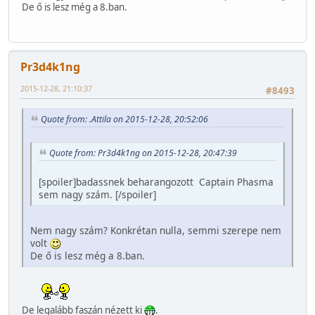
De ő is lesz még a 8.ban.
Pr3d4k1ng
2015-12-28, 21:10:37
#8493
Quote from: .Attila on 2015-12-28, 20:52:06
Quote from: Pr3d4k1ng on 2015-12-28, 20:47:39
[spoiler]badassnek beharangozott Captain Phasma
sem nagy szám. [/spoiler]
Nem nagy szám? Konkrétan nulla, semmi szerepe nem
volt
De ő is lesz még a 8.ban.
De legalább faszán nézett ki
.