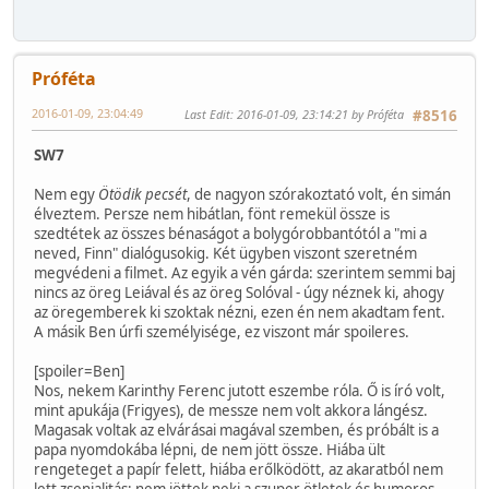
Próféta
2016-01-09, 23:04:49
Last Edit
: 2016-01-09, 23:14:21 by Próféta
#8516
SW7
Nem egy
Ötödik pecsét
, de nagyon szórakoztató volt, én simán
élveztem. Persze nem hibátlan, fönt remekül össze is
szedtétek az összes bénaságot a bolygórobbantótól a "mi a
neved, Finn" dialógusokig. Két ügyben viszont szeretném
megvédeni a filmet. Az egyik a vén gárda: szerintem semmi baj
nincs az öreg Leiával és az öreg Solóval - úgy néznek ki, ahogy
az öregemberek ki szoktak nézni, ezen én nem akadtam fent.
A másik Ben úrfi személyisége, ez viszont már spoileres.
[spoiler=Ben]
Nos, nekem Karinthy Ferenc jutott eszembe róla. Ő is író volt,
mint apukája (Frigyes), de messze nem volt akkora lángész.
Magasak voltak az elvárásai magával szemben, és próbált is a
papa nyomdokába lépni, de nem jött össze. Hiába ült
rengeteget a papír felett, hiába erőlködött, az akaratból nem