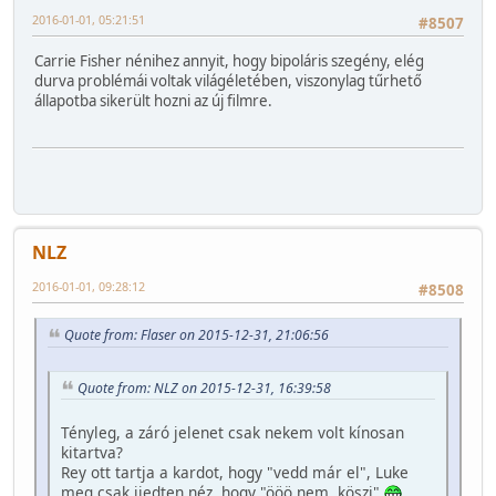
2016-01-01, 05:21:51
#8507
Carrie Fisher nénihez annyit, hogy bipoláris szegény, elég
durva problémái voltak világéletében, viszonylag tűrhető
állapotba sikerült hozni az új filmre.
NLZ
2016-01-01, 09:28:12
#8508
Quote from: Flaser on 2015-12-31, 21:06:56
Quote from: NLZ on 2015-12-31, 16:39:58
Tényleg, a záró jelenet csak nekem volt kínosan
kitartva?
Rey ott tartja a kardot, hogy "vedd már el", Luke
meg csak ijedten néz, hogy "ööö nem, köszi"