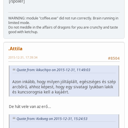
[/spoiler]
WARNING: module "coffee.exe" did not run correctly. Brain running in
limited mode.
Do not meddle in the affairs of dragons for you are crunchy and taste
good with ketchup.
.Attila
2015-12-31, 17:39:34
#8504
Quote from: kikuchiyo on 2015-12-31, 11:49:03
Azon inkább, hogy milyen jóltáplált, egészséges és szép
arcbőrű, ahhoz képest, hogy egy sivatagi lyukban lakik
és kuncsorognia kell a kajáért.
De hát vele van az erő...
Quote from: Kvikveg on 2015-12-31, 15:24:53