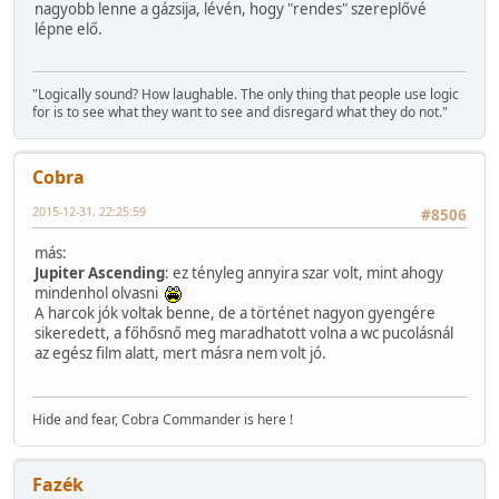
nagyobb lenne a gázsija, lévén, hogy "rendes" szereplővé
lépne elő.
"Logically sound? How laughable. The only thing that people use logic
for is to see what they want to see and disregard what they do not."
Cobra
2015-12-31, 22:25:59
#8506
más:
Jupiter Ascending
: ez tényleg annyira szar volt, mint ahogy
mindenhol olvasni
A harcok jók voltak benne, de a történet nagyon gyengére
sikeredett, a főhősnő meg maradhatott volna a wc pucolásnál
az egész film alatt, mert másra nem volt jó.
Hide and fear, Cobra Commander is here !
Fazék