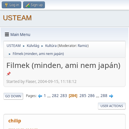
Log in
Sign up
USTEAM
Main Menu
USTEAM
Külvilág
Kultúra
(Moderator:
Ramiz
)
►
►
Filmek (minden, ami nem japán)
►
Filmek (minden, ami nem japán)
Started by Flaser, 2004-09-15, 11:18:12
1
...
282
283
285
286
...
288
Pages
284
GO DOWN
USER ACTIONS
chilip