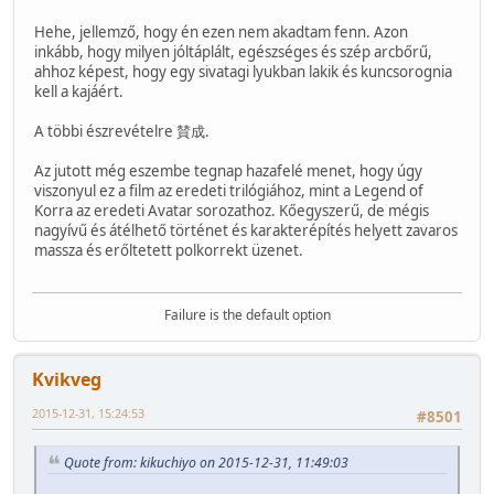
Hehe, jellemző, hogy én ezen nem akadtam fenn. Azon
inkább, hogy milyen jóltáplált, egészséges és szép arcbőrű,
ahhoz képest, hogy egy sivatagi lyukban lakik és kuncsorognia
kell a kajáért.
A többi észrevételre 賛成.
Az jutott még eszembe tegnap hazafelé menet, hogy úgy
viszonyul ez a film az eredeti trilógiához, mint a Legend of
Korra az eredeti Avatar sorozathoz. Kőegyszerű, de mégis
nagyívű és átélhető történet és karakterépítés helyett zavaros
massza és erőltetett polkorrekt üzenet.
Failure is the default option
Kvikveg
2015-12-31, 15:24:53
#8501
Quote from: kikuchiyo on 2015-12-31, 11:49:03