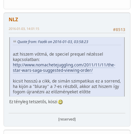
NLZ
2016-01-03, 14:01:15
#8513
Quote from: Fazék on 2016-01-03, 03:58:23
azt hiszem vótmá, de speciel prequel nézéssel
kapcsolatban:
http://www.nomachetejuggling.com/2011/11/11/the-
star-wars-saga-suggested-viewing-order/
kicsit hosszú a cikk, de simán szimpatikus ez a sorrend,
ha kijön a "bluray" a 7-es részből, akkor azt hiszem így
fogom újranézni az előzményeket előtte
Ez tényleg tetszetős, köszi
[reserved]