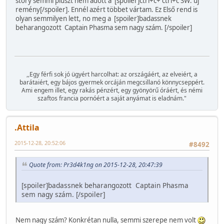
story semmi pluszt nem adott a [spoiler]ctrl+c+ ctrl+c SW: új
remény[/spoiler]. Ennél azért többet vártam. Ez Első rend is
olyan semmilyen lett, no meg a [spoiler]badassnek
beharangozott Captain Phasma sem nagy szám. [/spoiler]
,,Egy férfi sok jó ügyért harcolhat: az országáért, az elveiért, a
barátaiért, egy bájos gyermek orcáján megcsillanó könnycseppért.
Ami engem illet, egy rakás pénzért, egy gyönyörű óráért, és némi
szaftos francia pornóért a saját anyámat is eladnám."
.Attila
2015-12-28, 20:52:06
#8492
Quote from: Pr3d4k1ng on 2015-12-28, 20:47:39
[spoiler]badassnek beharangozott Captain Phasma
sem nagy szám. [/spoiler]
Nem nagy szám? Konkrétan nulla, semmi szerepe nem volt