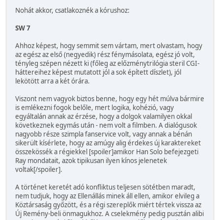
Nohát akkor, csatlakoznék a kórushoz:
SW 7
Ahhoz képest, hogy semmit sem vártam, mert olvastam, hogy
az egész az első (negyedik) rész fénymásolata, egész jó volt,
tényleg szépen nézett ki (főleg az előzménytrilógia steril CGI-
háttereihez képest mutatott jól a sok épített díszlet), jól
lekötött arra a két órára.
Viszont nem vagyok biztos benne, hogy egy hét múlva bármire
is emlékezni fogok belőle, mert logika, kohézió, vagy
egyáltalán annak az érzése, hogy a dolgok valamilyen okkal
következnek egymás után - nem volt a filmben. A dialógusok
nagyobb része szimpla fanservice volt, vagy annak a bénán
sikerült kísérlete, hogy az amúgy alig érdekes új karaktereket
összekössék a régiekkel [spoiler]amikor Han Solo befejezgeti
Ray mondatait, azok tipikusan ilyen kínos jelenetek
voltak[/spoiler].
A történet keretét adó konfliktus teljesen sötétben maradt,
nem tudjuk, hogy az Ellenállás minek áll ellen, amikor elvileg a
Köztársaság győzött, és a régi szereplők miért tértek vissza az
Új Remény-beli önmagukhoz. A cselekmény pedig pusztán alibi