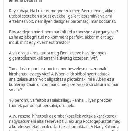
lehetne betartani?
Rey ruhaja. Ha Luke-et megnezzuk meg Beru neniet, akkor
utobbi eseteben a 60as evekbeli gallert leszamitva valami
ertelmes volt, nem ilyen designer baromsag, mar bocsanat.
Btw az elejen miert nem parkolt fel a roncshoz a jarganyaval?
Es ha az lebegni tud no komment perfekt, akkor miert ugy
indul, mint egy kivenhedt traktor?
A viz draga kincs, tudta meg Finn, kiveve ha vizigenyes
gigantodisznot kell tartani a sivatag kozepen. Wtf.
Tamadasi celpont csoportos megbeszelese es azonnali
kirohanas - ez egy vicc? A IVben a "droidbol nyert adatok
analizalasa utan" volt eligazitas a pilotaknak, mi a 7.ben ez a
kupleraj? Chain of command meg szervezeti struktura az mar
smafu?
10 perc mulva feltolt a Halalcsillag3 - ahha... ilyen precizen
tudnek par dolgot becsulni, orulnek...
A IV. resznel hihetoek es emberkozeliek voltak a karakterek:
nagybacsi/neni altal felnevelt fiu, aki unja Rocsogepusztat meg
a kotelessegeket amik ottartjak a homokban. A Nagy Kaland a