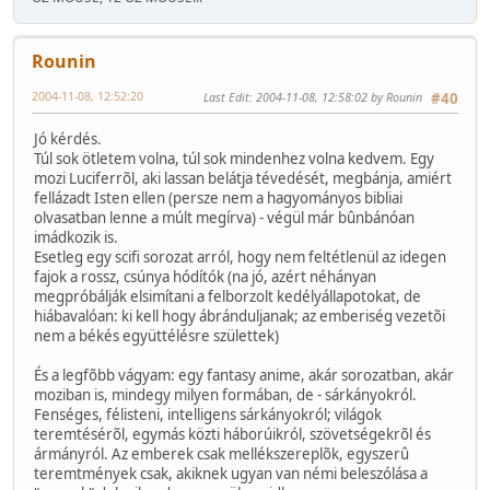
Rounin
2004-11-08, 12:52:20
Last Edit
: 2004-11-08, 12:58:02 by Rounin
#40
Jó kérdés.
Túl sok ötletem volna, túl sok mindenhez volna kedvem. Egy
mozi Luciferrõl, aki lassan belátja tévedését, megbánja, amiért
fellázadt Isten ellen (persze nem a hagyományos bibliai
olvasatban lenne a múlt megírva) - végül már bûnbánóan
imádkozik is.
Esetleg egy scifi sorozat arról, hogy nem feltétlenül az idegen
fajok a rossz, csúnya hódítók (na jó, azért néhányan
megpróbálják elsimítani a felborzolt kedélyállapotokat, de
hiábavalóan: ki kell hogy ábránduljanak; az emberiség vezetõi
nem a békés együttélésre születtek)
És a legfõbb vágyam: egy fantasy anime, akár sorozatban, akár
moziban is, mindegy milyen formában, de - sárkányokról.
Fenséges, félisteni, intelligens sárkányokról; világok
teremtésérõl, egymás közti háborúikról, szövetségekrõl és
ármányról. Az emberek csak mellékszereplõk, egyszerû
teremtmények csak, akiknek ugyan van némi beleszólása a