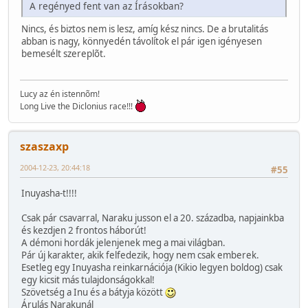
A regényed fent van az Írásokban?
Nincs, és biztos nem is lesz, amíg kész nincs. De a brutalitás
abban is nagy, könnyedén távolítok el pár igen igényesen
bemesélt szereplõt.
Lucy az én istennõm!
Long Live the Diclonius race!!!
szaszaxp
2004-12-23, 20:44:18
#55
Inuyasha-t!!!!
Csak pár csavarral, Naraku jusson el a 20. századba, napjainkba
és kezdjen 2 frontos háborút!
A démoni hordák jelenjenek meg a mai világban.
Pár új karakter, akik felfedezik, hogy nem csak emberek.
Esetleg egy Inuyasha reinkarnációja (Kikio legyen boldog) csak
egy kicsit más tulajdonságokkal!
Szövetség a Inu és a bátyja között
Árulás Narakunál