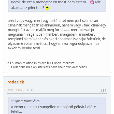
Bocsi, de ezt a mondatot én most nem értem...
Mit
akarna ez jelenteni?
azért vagy-vagy, mert egy történetet nem párhuzamosan
csinálnak mangában és animében, hanem vagy valaki csinál egy
mangát ést azt animálják meg fordítva... mert persze jó
megcsinálni regényben, filmben, mangában, animében,
templomi ólomüvegen és ókori eposzban is a saját ötletünk, de
olyasmire voltam kiváncsi, hogy amikor kigondolja az ember,
akkor milyenbe teszi...
All human relationships are built upon interests.
But relations built on interests have their own aesthetics.
roderick
2004-11-05, 01:31:36
#31
Quote from: Shiroi
A Neon Genesis Evangelion mangától például elõre
félek...