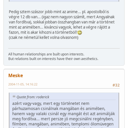
Pedig sztem szászor jobb mint az anime... pl. apostolból is
végre 12 db van... (igaz nem nagyon számít, mert Angyalnak
van fordítva), sokkal jobban összhangban van már a történet
mint az animében... kiváncsi vagyok, lehet a végre rájött a
fazon, mit is akar kihozni a történetböl?
(csak ne németül kellet volna olvasnom)
All human relationships are built upon interests.
But relations built on interests have their own aesthetics.
Meske
2004-11-05, 14:16:22
#32
Quote from: roderick
azért vagy-vagy, mert egy történetet nem
párhuzamosan csinálnak mangában és animében,
hanem vagy valaki csinál egy mangát ést azt animálják
meg fordítva... mert persze jó megcsinálni regényben,
filmben, mangában, animében, templomi ólomüvegen