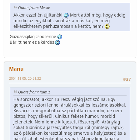
Quote from: Meske
Akkor ezzel én újjítanék!
Mert attól még, hogy eddig
mindig az egyikbõl csinálták a másikat, én még
elkészíthetem párhuzamosan a kettõt, nem?
Gazdaságilag csõd lenne
Bár itt nem ez a kérdés
Manu
2004-11-05, 20:51:32
#37
Quote from: Ramiz
Ha sorozatot, akkor 13 rész. Végig jazz szólna. Egy
gengszter sztori lenne, árulásokkal és leszámolásokkal.
Kisváros, megpróbálhatsz pártatlan maradni, de nem
biztos, hogy sikerül. Cinikus fekete humor, morbid
jelenetek. Nem lenne kifejezett fõszereplõ. Aránylag
sokat tudnánk a jazzegyüttes tagjairól (mintegy rajtuk,
az õ példáikon keresztül megismerve a hely(zet)et) és a
bárról, ahol esténként játszanak. Ahogy kihullanak a