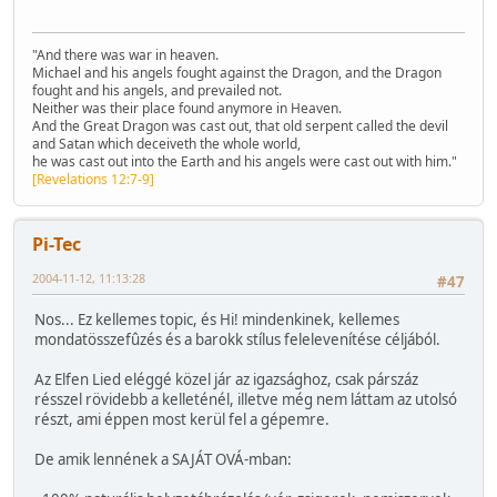
"And there was war in heaven.
Michael and his angels fought against the Dragon, and the Dragon
fought and his angels, and prevailed not.
Neither was their place found anymore in Heaven.
And the Great Dragon was cast out, that old serpent called the devil
and Satan which deceiveth the whole world,
he was cast out into the Earth and his angels were cast out with him."
[Revelations 12:7-9]
Pi-Tec
2004-11-12, 11:13:28
#47
Nos... Ez kellemes topic, és Hi! mindenkinek, kellemes
mondatösszefûzés és a barokk stílus felelevenítése céljából.
Az Elfen Lied eléggé közel jár az igazsághoz, csak párszáz
résszel rövidebb a kelleténél, illetve még nem láttam az utolsó
részt, ami éppen most kerül fel a gépemre.
De amik lennének a SAJÁT OVÁ-mban: