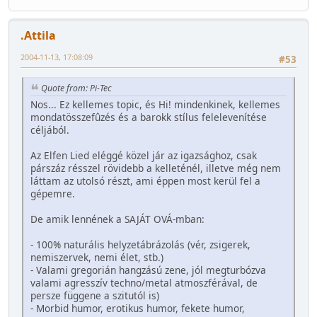
.Attila
2004-11-13, 17:08:09
#53
Quote from: Pi-Tec
Nos... Ez kellemes topic, és Hi! mindenkinek, kellemes
mondatösszefûzés és a barokk stílus felelevenítése
céljából.
Az Elfen Lied eléggé közel jár az igazsághoz, csak
párszáz résszel rövidebb a kelleténél, illetve még nem
láttam az utolsó részt, ami éppen most kerül fel a
gépemre.
De amik lennének a SAJÁT OVÁ-mban:
- 100% naturális helyzetábrázolás (vér, zsigerek,
nemiszervek, nemi élet, stb.)
- Valami gregorián hangzású zene, jól megturbózva
valami agresszív techno/metal atmoszférával, de
persze függene a szitutól is)
- Morbid humor, erotikus humor, fekete humor,