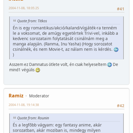
2004-11-08, 18:05:25
#41
Quote from: Titkos
Én is egy romantikus/akció/kaland/vígjáték-ra tenném
le a voksomat, de amúgy egyetértek Trivi-vel, inkább a
kedvenc sorozataim folytatását csinálnám meg a
manga alapján. (Ranma, Inu Yasha) (Hogy sorozatot
csinálnék, és nem Movie-t, az nálam nem is kérdés.
)
Asszem ez Damnatus ötlete volt, én csak helyeseltem
De
mind1 végülis
Ramiz
Moderator
2004-11-08, 19:14:38
#42
Quote from: Rounin
És a legfõbb vágyam: egy fantasy anime, akár
sorozatban, akár moziban is, mindegy milyen