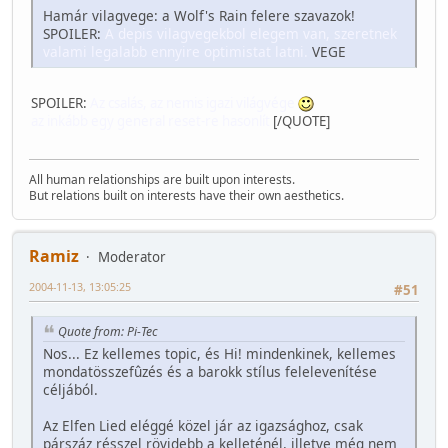
Hamár vilagvege: a Wolf's Rain felere szavazok!
SPOILER:
A depis vilagvegekbol elegem van, szeretnek
valami legalabb ennyire optimistat latni.
VEGE
SPOILER:
Az csalás, az nemis igazi világvége
az inkább egy general reset-re hasonlít
[/QUOTE]
All human relationships are built upon interests.
But relations built on interests have their own aesthetics.
Ramiz
Moderator
2004-11-13, 13:05:25
#51
Quote from: Pi-Tec
Nos... Ez kellemes topic, és Hi! mindenkinek, kellemes
mondatösszefûzés és a barokk stílus felelevenítése
céljából.
Az Elfen Lied eléggé közel jár az igazsághoz, csak
párszáz résszel rövidebb a kelleténél, illetve még nem