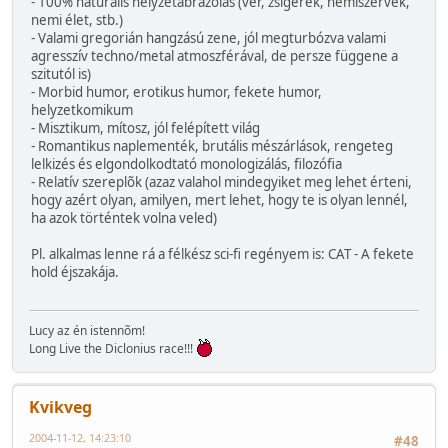
- 100% naturális helyzetábrázolás (vér, zsigerek, nemiszervek,
nemi élet, stb.)
- Valami gregorián hangzású zene, jól megturbózva valami
agresszív techno/metal atmoszférával, de persze függene a
szitutól is)
- Morbid humor, erotikus humor, fekete humor,
helyzetkomikum
- Misztikum, mítosz, jól felépített világ
- Romantikus naplementék, brutális mészárlások, rengeteg
lelkizés és elgondolkodtató monologizálás, filozófia
- Relatív szereplõk (azaz valahol mindegyiket meg lehet érteni,
hogy azért olyan, amilyen, mert lehet, hogy te is olyan lennél,
ha azok történtek volna veled)
Pl. alkalmas lenne rá a félkész sci-fi regényem is: CAT - A fekete
hold éjszakája.
Lucy az én istennõm!
Long Live the Diclonius race!!!
Kvikveg
2004-11-12, 14:23:10
#48