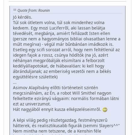
Quote from: Rounin
Jó kérdés.
Túl sok ötletem volna, túl sok mindenhez volna
kedvem. Egy mozi Luciferrõl, aki lassan belátja
tévedését, megbánja, amiért fellázadt Isten ellen
(persze nem a hagyományos bibliai olvasatban lenne a
múlt megírva) - végül már bûnbánóan imádkozik is.
Esetleg egy scifi sorozat arról, hogy nem feltétlenül az
idegen fajok a rossz, csúnya hódítók (na jó, azért
néhányan megpróbálják elsimítani a felborzolt
kedélyállapotokat, de hiábavalóan: ki kell hogy
ábránduljanak; az emberiség vezetõi nem a békés
együttélésre születtek)
...
Asimov Alapítvány elõtti történeteit szintén
megcsinálnám, az Én, a robot Will Smithel nagyon
felkeltette ezirányú vágyaim: normális formában látni
ezt az univerzumot.
Hát nagyjából ennyit kusza elképzeléseimrõl.
A képi világ pedig részletgazdag, festményszerû
hátterek, és realisztikusabb figurák (semmi Slayers^^"
Nem mintha nem tetszene, de a Kenshin féle