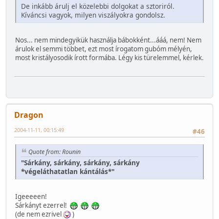
De inkább árulj el közelebbi dolgokat a sztoriról.
Kíváncsi vagyok, milyen viszályokra gondolsz.
Nos... nem mindegyikük használja bábokként...ááá, nem! Nem
árulok el semmi többet, ezt most írogatom gubóm mélyén,
most kristályosodik írott formába. Légy kis türelemmel, kérlek.
Dragon
2004-11-11, 00:15:49
#46
Quote from: Rounin
"Sárkány, sárkány, sárkány, sárkány
*végeláthatatlan kántálás*"
Igeeeeen!
Sárkányt ezerrel!
(de nem ezrivel
)