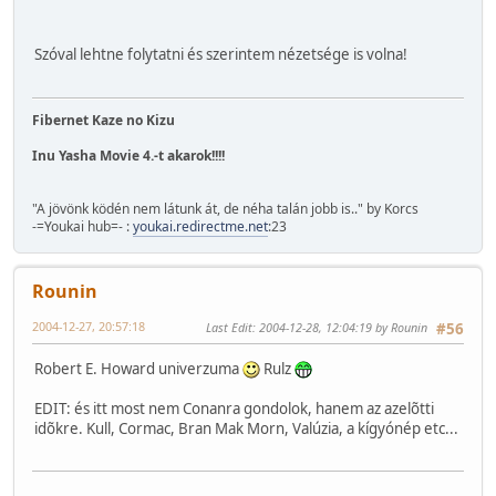
Szóval lehtne folytatni és szerintem nézetsége is volna!
Fibernet Kaze no Kizu
Inu Yasha Movie 4.-t akarok!!!!
"A jövönk ködén nem látunk át, de néha talán jobb is.." by Korcs
-=Youkai hub=- :
youkai.redirectme.net
:23
Rounin
2004-12-27, 20:57:18
Last Edit
: 2004-12-28, 12:04:19 by Rounin
#56
Robert E. Howard univerzuma
Rulz
EDIT: és itt most nem Conanra gondolok, hanem az azelõtti
idõkre. Kull, Cormac, Bran Mak Morn, Valúzia, a kígyónép etc...