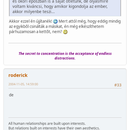
és ókori eposzban is a saját ötletünk, de olyasmire
voltam kiváncsi, hogy amikor kigondolja az ember,
akkor milyenbe teszi...
Akkor ezzel én újjítanék!
Mert attól még, hogy eddig mindig
az egyikbõl csinálták a másikat, én még elkészíthetem
párhuzamosan a kettõt, nem?
The secret to concentration is the acceptance of endless
distractions.
roderick
2004-11-05, 14:59:00
#33
de
All human relationships are built upon interests.
But relations built on interests have their own aesthetics.