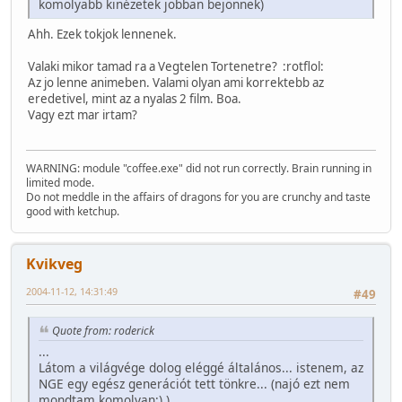
komolyabb kinézetek jobban bejönnek)
Ahh. Ezek tokjok lennenek.
Valaki mikor tamad ra a Vegtelen Tortenetre? :rotflol:
Az jo lenne animeben. Valami olyan ami korrektebb az
eredetivel, mint az a nyalas 2 film. Boa.
Vagy ezt mar irtam?
WARNING: module "coffee.exe" did not run correctly. Brain running in
limited mode.
Do not meddle in the affairs of dragons for you are crunchy and taste
good with ketchup.
Kvikveg
2004-11-12, 14:31:49
#49
Quote from: roderick
...
Látom a világvége dolog eléggé általános... istenem, az
NGE egy egész generációt tett tönkre... (najó ezt nem
mondtam komolyan:) )