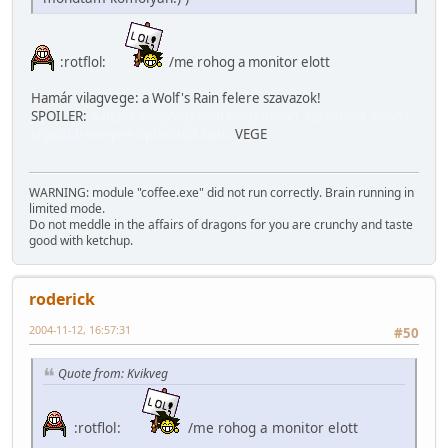
:rotflol:
/me rohog a monitor elott
Hamár vilagvege: a Wolf's Rain felere szavazok!
SPOILER:
A depis vilagvegekbol elegem van, szeretnek valami
legalabb ennyire optimistat latni.
VEGE
WARNING: module "coffee.exe" did not run correctly. Brain running in
limited mode.
Do not meddle in the affairs of dragons for you are crunchy and taste
good with ketchup.
roderick
2004-11-12, 16:57:31
#50
Quote from: Kvikveg
:rotflol:
/me rohog a monitor elott