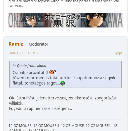
girls are naked or topless without using the phrase "Fanservice". We
can wait."
Ramiz
Moderator
2004-11-06, 14:53:17
#39
Quote from: Manu
Csinálj sorozatot!!!
A'szem már meg is találtam kis csapatomhoz az egyik
fiatal, tehetséges tagot...
OK. Sztoriírást, jelenettervezást, zenekeresést, zongorázást
vállalok.
Egyedül a rajz nem az erõsségem...
12 OZ MOUSE, 12 OZ MOUSE!!!
12 OZ MOUSE, 12 OZ MOUSE!!!
12
OZ MOUSE, 12 OZ MOUSE!!!