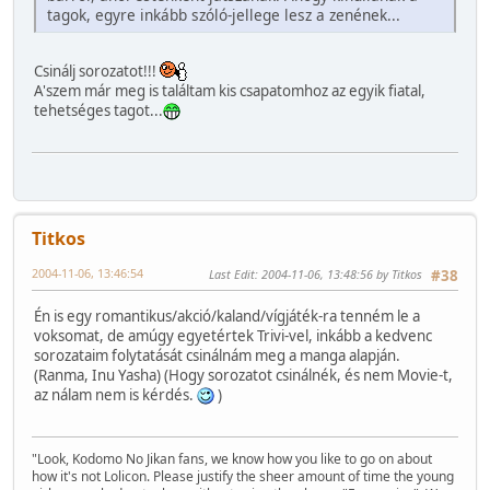
tagok, egyre inkább szóló-jellege lesz a zenének...
Csinálj sorozatot!!!
A'szem már meg is találtam kis csapatomhoz az egyik fiatal,
tehetséges tagot...
Titkos
2004-11-06, 13:46:54
Last Edit
: 2004-11-06, 13:48:56 by Titkos
#38
Én is egy romantikus/akció/kaland/vígjáték-ra tenném le a
voksomat, de amúgy egyetértek Trivi-vel, inkább a kedvenc
sorozataim folytatását csinálnám meg a manga alapján.
(Ranma, Inu Yasha) (Hogy sorozatot csinálnék, és nem Movie-t,
az nálam nem is kérdés.
)
"Look, Kodomo No Jikan fans, we know how you like to go on about
how it's not Lolicon. Please justify the sheer amount of time the young