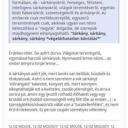
formában, de - sárkányokról. Fenséges, félisteni,
intelligens sárkányokról; világok teremtésérõl, egymás
közti háborúikról, szövetségekrõl és ármányról. Az
emberek csak mellékszereplõk, egyszerû
teremtmények csak, akiknek ugyan van némi
beleszólása a "nagyok" dolgaiba, de szerepük
majdhogynem elhanyagolható.
"Sárkány, sárkány,
sárkány, sárkány *végeláthatatlan kántálás*"
Érdekes ötlet. De azért durva. Világokat teremtgetõ,
egymással harcoló sárkányok. Nyomasztó lenne nézni... az
ember
annyira törpe lenne...
A sárkányok azért jók, mert kevés van belõlük, büszkék és
titokzatosak. Azért is nem szeretem a sok sárkányt
"elõrángató" kalandot, könyvet stb, mert könnyen
elkoptathatják ezt a kivételes, csodás jelenséget, és arra a
sorsra jut, amire egy ijesztõ rothadó élõhalott vagy egy
brutális ork (hobbit-szemszögbõl még félt tõle az ember...) : a
szerepjátékos/olvasó/stb vállat von a "tucatellenfélen", és nem
érzi érdekesnek. Ez persze csupán személyes vélemény.
12 OZ MOUSE, 12 OZ MOUSE!!!
12 OZ MOUSE, 12 OZ MOUSE!!!
12