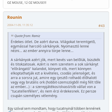
OZ MOUSE, 12 OZ MOUSE!!!
Rounin
2004-11-09, 11:35:12
#43
Quote from: Ramiz
Érdekes ötlet. De azért durva. Világokat teremtgetõ,
egymással harcoló sárkányok. Nyomasztó lenne
nézni... az
ember
annyira törpe lenne...
A sárkányok azért jók, mert kevés van belõlük, büszkék
és titokzatosak. Azért is nem szeretem a sok sárkányt
"elõrángató" kalandot, könyvet stb, mert könnyen
elkoptathatják ezt a kivételes, csodás jelenséget, és
arra a sorsra jut, amire egy ijesztõ rothadó élõhalott
vagy egy brutális ork (hobbit-szemszögbõl még félt tõle
az ember...) : a szerepjátékos/olvasó/stb vállat von a
"tucatellenfélen", és nem érzi érdekesnek. Ez persze
csupán személyes vélemény.
Egy szóval sem mondtam, hogy tucatnyinál többen lennének