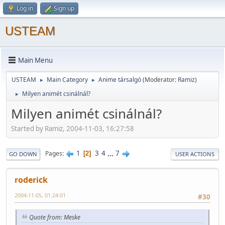
Log in
Sign up
USTEAM
Main Menu
USTEAM
Main Category
Anime társalgó
(Moderator:
Ramiz
)
►
►
Milyen animét csinálnál?
►
Milyen animét csinálnál?
Started by Ramiz, 2004-11-03, 16:27:58
1
3
4
...
7
Pages
2
GO DOWN
USER ACTIONS
roderick
2004-11-05, 01:24:01
#30
Quote from: Meske