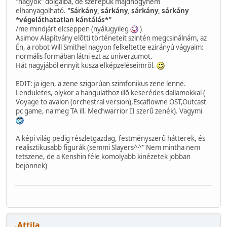
"nagyok" dolgaiba, de szerepük majdhogynem
elhanyagolható.
"Sárkány, sárkány, sárkány, sárkány
*végeláthatatlan kántálás*"
/me mindjárt elcseppen (nyálügyileg
)
Asimov Alapítvány elõtti történeteit szintén megcsinálnám, az
Én, a robot Will Smithel nagyon felkeltette ezirányú vágyaim:
normális formában látni ezt az univerzumot.
Hát nagyjából ennyit kusza elképzeléseimrõl.
EDIT: ja igen, a zene szigorúan szimfonikus zene lenne.
Lendületes, olykor a hangulathoz illõ keserédes dallamokkal (
Voyage to avalon (orchestral version),Escaflowne OST,Outcast
pc game, na meg TA ill. Mechwarrior II szerû zenék). Vagymi
A képi világ pedig részletgazdag, festményszerû hátterek, és
realisztikusabb figurák (semmi Slayers^^" Nem mintha nem
tetszene, de a Kenshin féle komolyabb kinézetek jobban
bejönnek)
.Attila