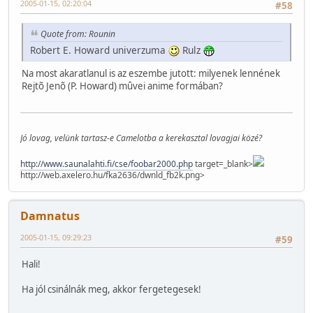
2005-01-15, 02:20:04
#58
Quote from: Rounin
Robert E. Howard univerzuma
Rulz
Na most akaratlanul is az eszembe jutott: milyenek lennének
Rejtõ Jenõ (P. Howard) mûvei anime formában?
Jó lovag, velünk tartasz-e Camelotba a kerekasztal lovagjai közé?
http://www.saunalahti.fi/cse/foobar2000.php
target=_blank>
http://web.axelero.hu/fka2636/dwnld_fb2k.png>
Damnatus
2005-01-15, 09:29:23
#59
Hali!
Ha jól csinálnák meg, akkor fergetegesek!