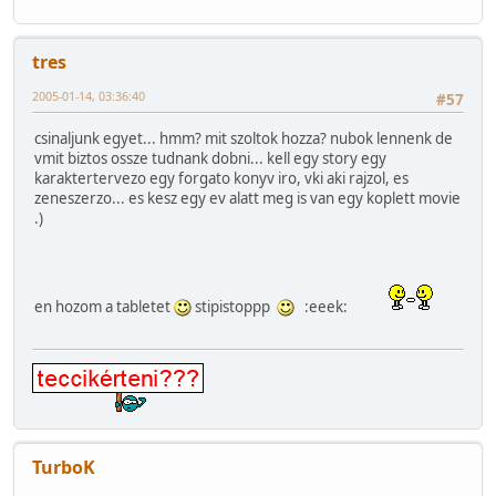
tres
2005-01-14, 03:36:40
#57
csinaljunk egyet... hmm? mit szoltok hozza? nubok lennenk de
vmit biztos ossze tudnank dobni... kell egy story egy
karaktertervezo egy forgato konyv iro, vki aki rajzol, es
zeneszerzo... es kesz egy ev alatt meg is van egy koplett movie
.)
en hozom a tabletet
stipistoppp
:eeek:
TurboK