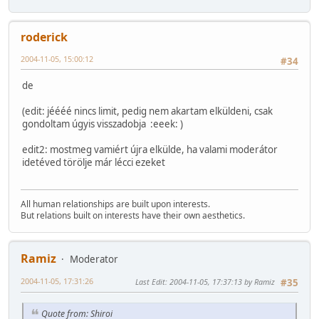
roderick
2004-11-05, 15:00:12
#34
de
(edit: jéééé nincs limit, pedig nem akartam elküldeni, csak
gondoltam úgyis visszadobja :eeek: )
edit2: mostmeg vamiért újra elkülde, ha valami moderátor
idetéved törölje már lécci ezeket
All human relationships are built upon interests.
But relations built on interests have their own aesthetics.
Ramiz
Moderator
2004-11-05, 17:31:26
Last Edit
: 2004-11-05, 17:37:13 by Ramiz
#35
Quote from: Shiroi