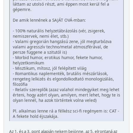
láttam az utolsó részt, ami éppen most kerül fel a
gépemre.
De amik lennének a SAJÁT OVÁ-mban:
- 100% naturális helyzetábrázolás (vér, zsigerek,
nemiszervek, nemi élet, stb.)
- Valami gregorián hangzású zene, jól megturbózva
valami agresszív techno/metal atmoszférával, de
persze függene a szitutól is)
- Morbid humor, erotikus humor, fekete humor,
helyzetkomikum
- Misztikum, mítosz, jól felépített világ
- Romantikus naplementék, brutális mészárlások,
rengeteg lelkizés és elgondolkodtató monologizálás,
filozófia
- Relatív szereplõk (azaz valahol mindegyiket meg lehet
érteni, hogy azért olyan, amilyen, mert lehet, hogy te is
olyan lennél, ha azok történtek volna veled)
Pl. alkalmas lenne rá a félkész sci-fi regényem is: CAT -
A fekete hold éjszakája.
Az 1. és a 3. pont alapján nekem bejönne, az 5. elrontaná az