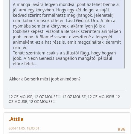
A manga javára legyen mondva: pont az lehet benne a
jó, ami egy könyvben. Hogy egy-két dolgot a saját
kedved szerint formálhatsz meg (hangok, jelenetek),
nem kötnek mások ötletei. Lásd Gyûrûk Ura. A film a
nyomába sem ér a könyvnek, akármilyen jó is a
többihez képest. Viszont a Berserk szerintem animében
jobb lenne. A Blame! viszont elveszítené a lényegét
animeként -az a hat rész is, amit megcsináltak, semmit
nem ér.
Tehát: szerintem csakis a stílustól függ, hogy hogyan
jobb. A Neon Genesis Evangelion mangától például
elõre félek...
Akkor a Berserk miért jobb animében?
12 OZ MOUSE, 12 OZ MOUSE!!!
12 OZ MOUSE, 12 OZ MOUSE!!!
12
OZ MOUSE, 12 OZ MOUSE!!!
.Attila
2004-11-05, 18:03:31
#36