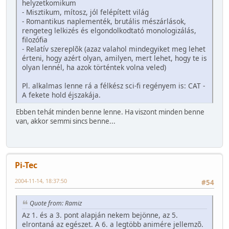
helyzetkomikum
- Misztikum, mítosz, jól felépített világ
- Romantikus naplementék, brutális mészárlások,
rengeteg lelkizés és elgondolkodtató monologizálás,
filozófia
- Relatív szereplõk (azaz valahol mindegyiket meg lehet
érteni, hogy azért olyan, amilyen, mert lehet, hogy te is
olyan lennél, ha azok történtek volna veled)
Pl. alkalmas lenne rá a félkész sci-fi regényem is: CAT -
A fekete hold éjszakája.
Ebben tehát minden benne lenne. Ha viszont minden benne
van, akkor semmi sincs benne...
Pi-Tec
2004-11-14, 18:37:50
#54
Quote from: Ramiz
Az 1. és a 3. pont alapján nekem bejönne, az 5.
elrontaná az egészet. A 6. a legtöbb animére jellemzõ.