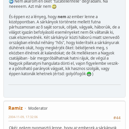
Nem akarom én õket "tucatellenféllé" degradálni. Na
neeeeem. Azt már nem
És éppen ez a lényeg, hogy
nem
az ember lenne a
középpontban. A sárkányok története mellett futna
párhuzamosan az õ saját sorsuk, céljaik, vágyaik, háborúik, de a
világot igazán befolyásoló eseményeket nem õk váltanák ki,
csak elszenvednék. Két sárkányúr közti háború miatt szenvedõ
országban elindul néhány "hõs", hogy kiderítsék a sárkányurak
dühének okát, hogy megkérjék õket: békéljenek meg, s
eközben élnének át kalandokat; de õk mellékesen a Nagyok
csatájában - bár megpróbálhatnak hatni rájuk, de végül a
Nagyok pillanatyni hangulata dönti el, vajon figyelembe veszik-
e a pótolható parányok vágyait, kik hasznos szolgák, vagy
éppen katonák lehetnek (értsd: golyófogók
)
Ramiz
Moderator
2004-11-09, 17:32:06
#44
Okéj:
nekem
nyomasztó lenne, hogy az emberek a sárkányok