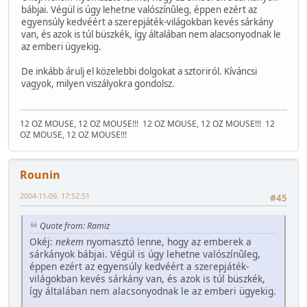
bábjai. Végül is úgy lehetne valószínûleg, éppen ezért az
egyensúly kedvéért a szerepjáték-világokban kevés sárkány
van, és azok is túl büszkék, így általában nem alacsonyodnak le
az emberi ügyekig.
De inkább árulj el közelebbi dolgokat a sztoriról. Kíváncsi
vagyok, milyen viszályokra gondolsz.
12 OZ MOUSE, 12 OZ MOUSE!!!
12 OZ MOUSE, 12 OZ MOUSE!!!
12
OZ MOUSE, 12 OZ MOUSE!!!
Rounin
2004-11-09, 17:52:51
#45
Quote from: Ramiz
Okéj:
nekem
nyomasztó lenne, hogy az emberek a
sárkányok bábjai. Végül is úgy lehetne valószínûleg,
éppen ezért az egyensúly kedvéért a szerepjáték-
világokban kevés sárkány van, és azok is túl büszkék,
így általában nem alacsonyodnak le az emberi ügyekig.