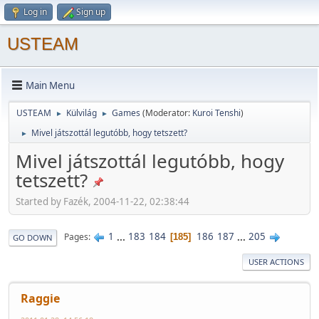
Log in
Sign up
USTEAM
Main Menu
USTEAM
Külvilág
Games
(Moderator:
Kuroi Tenshi
)
►
►
Mivel játszottál legutóbb, hogy tetszett?
►
Mivel játszottál legutóbb, hogy
tetszett?
Started by Fazék, 2004-11-22, 02:38:44
1
...
183
184
186
187
...
205
Pages
185
GO DOWN
USER ACTIONS
Raggie