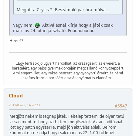
Megjött a Crysis 2. Beszámoló pár óra múlva...
Vagy nem.
Aktiválásnál kiírja hogy a játék csak
március 24. után játszható. Fuuuuuuuuuu.
Heee??
,,Egy férfi sok jó ügyért harcolhat: az országáért, az elveiért, a
barátaiért, egy bájos gyermek orcáján megcsillanó könnycseppért.
Ami engem illet, egy rakás pénzért, egy gyönyörű óráért, és némi
szaftos francia pornóért a saját anyámat is eladnám."
Cloud
2011-03-22, 14:28:23
#5547
Megjött nekem is tegnap játék. Feltelepítettem, de olyan tetű
lassan ment fel hogy azt hittem megőszülök. Aztán indításnál
jött egy patch egyszerre, majd jön aktiválás ablak. Beírom
kódomat erre kiadja hogy csak március 22. 1:00-tól lehet