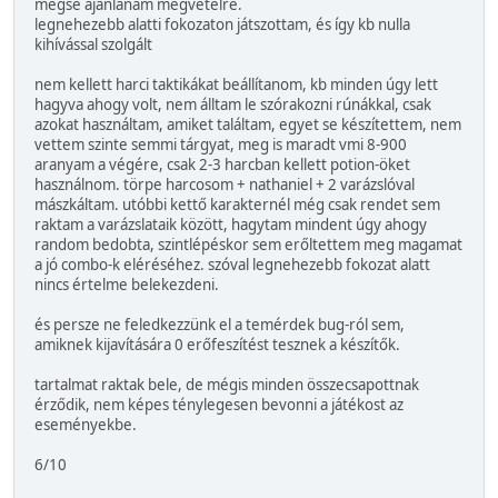
mégse ajánlanám megvételre.
legnehezebb alatti fokozaton játszottam, és így kb nulla
kihívással szolgált
nem kellett harci taktikákat beállítanom, kb minden úgy lett
hagyva ahogy volt, nem álltam le szórakozni rúnákkal, csak
azokat használtam, amiket találtam, egyet se készítettem, nem
vettem szinte semmi tárgyat, meg is maradt vmi 8-900
aranyam a végére, csak 2-3 harcban kellett potion-öket
használnom. törpe harcosom + nathaniel + 2 varázslóval
mászkáltam. utóbbi kettő karakternél még csak rendet sem
raktam a varázslataik között, hagytam mindent úgy ahogy
random bedobta, szintlépéskor sem erőltettem meg magamat
a jó combo-k eléréséhez. szóval legnehezebb fokozat alatt
nincs értelme belekezdeni.
és persze ne feledkezzünk el a temérdek bug-ról sem,
amiknek kijavítására 0 erőfeszítést tesznek a készítők.
tartalmat raktak bele, de mégis minden összecsapottnak
érződik, nem képes ténylegesen bevonni a játékost az
eseményekbe.
6/10