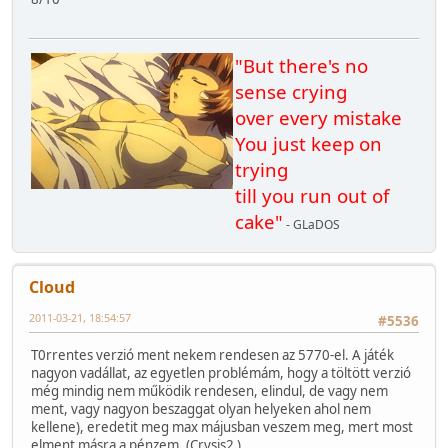
"But there's no
sense crying
over every mistake
You just keep on
trying
till you run out of
cake"
- GLaDOS
Cloud
2011-03-21, 18:54:57
#5536
T0rrentes verzió ment nekem rendesen az 5770-el. A játék
nagyon vadállat, az egyetlen problémám, hogy a töltött verzió
még mindig nem működik rendesen, elindul, de vagy nem
ment, vagy nagyon beszaggat olyan helyeken ahol nem
kellene), eredetit meg max májusban veszem meg, mert most
elment másra a pénzem. (Crysis2 )