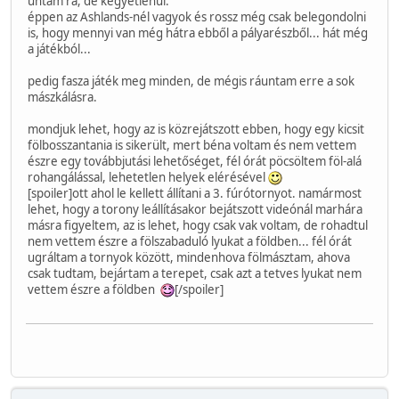
untam rá, de kegyetlenül.
éppen az Ashlands-nél vagyok és rossz még csak belegondolni
is, hogy mennyi van még hátra ebből a pályarészből... hát még
a játékból...
pedig fasza játék meg minden, de mégis ráuntam erre a sok
mászkálásra.
mondjuk lehet, hogy az is közrejátszott ebben, hogy egy kicsit
fölbosszantania is sikerült, mert béna voltam és nem vettem
észre egy továbbjutási lehetőséget, fél órát pöcsöltem föl-alá
rohangálással, lehetetlen helyek elérésével
[spoiler]ott ahol le kellett állítani a 3. fúrótornyot. namármost
lehet, hogy a torony leállításakor bejátszott videónál marhára
másra figyeltem, az is lehet, hogy csak vak voltam, de rohadtul
nem vettem észre a fölszabaduló lyukat a földben... fél órát
ugráltam a tornyok között, mindenhova fölmásztam, ahova
csak tudtam, bejártam a terepet, csak azt a tetves lyukat nem
vettem észre a földben
[/spoiler]