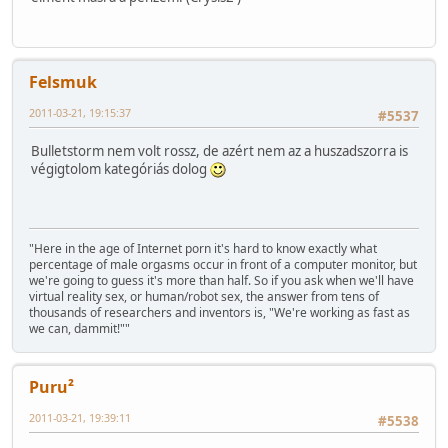
Felsmuk
2011-03-21, 19:15:37
#5537
Bulletstorm nem volt rossz, de azért nem az a huszadszorra is
végigtolom kategóriás dolog
"Here in the age of Internet porn it's hard to know exactly what
percentage of male orgasms occur in front of a computer monitor, but
we're going to guess it's more than half. So if you ask when we'll have
virtual reality sex, or human/robot sex, the answer from tens of
thousands of researchers and inventors is, "We're working as fast as
we can, dammit!""
Puru²
2011-03-21, 19:39:11
#5538