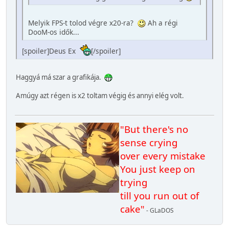
Melyik FPS-t tolod végre x20-ra?
Ah a régi
DooM-os idők...
[spoiler]Deus Ex
[/spoiler]
Haggyá má szar a grafikája.
Amúgy azt régen is x2 toltam végig és annyi elég volt.
"But there's no
sense crying
over every mistake
You just keep on
trying
till you run out of
cake"
- GLaDOS