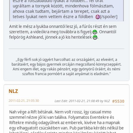
észre a fölszabaduló lyukat a földben... fél órát
ugráltam a tornyok között, mindenhova fölmásztam,
ahova csak tudtam, bejártam a terepet, csak azt a
tetves lyukat nem vettem észre a földben
[/spoiler]
Amit le mész a lyukba onnantól lesz jó, a fúrós részt én sem
szerettem, a videókra meg továbbra is figyelj
. Onnantól
felpörög Ashleand, jönnek a jó kis hentelések
.
,,Egy férfi sok jó ügyért harcolhat: az országáért, az elveiért, a
barátaiért, egy bájos gyermek orcáján megcsillanó könnycseppért.
Ami engem illet, egy rakás pénzért, egy gyönyörű óráért, és némi
szaftos francia pornóért a saját anyámat is eladnám."
NLZ
2011-02-21, 21:05:30
Last Edit
: 2011-02-21, 21:08:49 by NLZ
#5530
Nah vége a Rift bétának. Nem volt rossz, így casual mmo
szemmel nézve jól ki van találva. Folyamatos Eventekre és
Riftekre mindig odagyűlnek az emberek, kivéve ha a mapnak
egy elhagyatott csücskében van. Pub partikba kérdés nélkül be