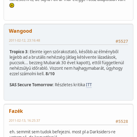
Wangood
2011-02-12, 23:16:48
#5527
Tropico 3
: Eleinte igen szórakoztató, később az élményből
lejjebb ad a brutális nehézség (átlag kétévente lázadások,
puccsok... bezzeg Mubarak 30 évet kapott), ettől függetlenül
nehézsúlyú időrabló. Viszont nem hajhagymabarát, úgyhogy
ezzel számolni kell.
8/10
SAS Secure Tomorrow
: Részletes kritika
ITT
Fazék
2011-02-13, 16:25:37
#5528
eh. semmit sem tudok befejezni. most pl a Darksiders-re