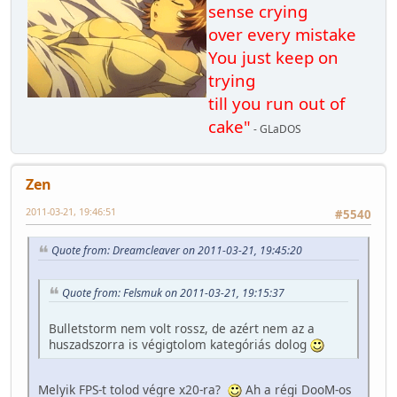
sense crying
over every mistake
You just keep on
trying
till you run out of
cake"
- GLaDOS
Zen
2011-03-21, 19:46:51
#5540
Quote from: Dreamcleaver on 2011-03-21, 19:45:20
Quote from: Felsmuk on 2011-03-21, 19:15:37
Bulletstorm nem volt rossz, de azért nem az a
huszadszorra is végigtolom kategóriás dolog
Melyik FPS-t tolod végre x20-ra?
Ah a régi DooM-os