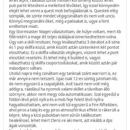
lehet lépni, ráadásul szinte minden körülmény között lehet
pub partit létesíteni a melletted lévőkkel, így ezzel könnyedén
elejét lehet venni a quest mob befoglalásnak is. Questek elég
szimplák, de szinte mindet végigcsináltam és nem volt uncsi.
Könnyű megcsinálni őket, még a patisakat is, ugye a fent
említettek miatt.
Egy Stormcaster Maget választottam, de hülye voltam, mert kb
fillérekért a mage lét teljes skálájával ismerkedhettem volna.
Úgy van a skill rendszer, hogy kiválaszthatsz 3 darabot a 8 sima
és 1 pvp skillfa közül, amik között aztán szintenként két pontot
eloszthatsz. Ez a skillfa választás végleges, viszont lehet a pont
elosztást resetelni. És lehet még 4 builded is, vagyis
választhatsz új skillfa csoportosításokat, amik között aztán pár
másodperc váltani.
Utolsó napra még csináltam egy tanknak szánt warriort is, ez
már annyira nem tetszett. Igaz csak 12-es szintig jutottam kb,
de nem egyszerű a csapatjáték. AoE taunt nem volt még
addigra, ráadásul ha nyomok valami skillet a távolban álló
szörnyre, akkor nem megy oda automatikusan. Szal egyedül a
földön lévő jelző nyílra és a mob feje felett lévő nyílra
hagyatkozhattam, ami nem volt túl egyszerű a Fire Riftekben,
ahol piros a talaj és egy piros atmoszférikus effekt is rákerült a
képre. Meg a kicsi pubokban nem sűrűn találkoztam
healeléssel, lehet mert Cleric-re aki ment, azt inkább a dps
ágak vonzották.