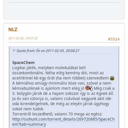
NLZ
2011-02-06, 19:57:29
#5524
Quote from: Én on 2011-02-05, 20:08:27
SpaceChem
Logikai játék, melyben molekulákat kell
összekombinálni. Néha elég kemény dió, most az
acetilénnel kb egy órát (ha nem többet) szenvedtem
A kémiához amúgy minimális köze van, szóval a nem-
kémiabuziknak is ajánlom mert elég jó
Még csak a
3. bolygón járok de a hajam sokszor így is az égnek áll.
Ja és van sztorija is, valami csávóval vagyunk akit ide-
oda kirendelgetnek, de még az elején járok úgyhogy
sokat nem tudok.
Torrentről leszedhető, valami 70 mega az egész:
http://isohunt.com/torrent_details/269720885/SpaceCh
em?tab=summary