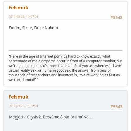
Felsmuk
2011-03-22, 10:07:21
#5542
Doom, Strife, Duke Nukem.
"Here in the age of Internet porn it's hard to know exactly what
percentage of male orgasms occur in front of a computer monitor, but
we're going to guess it's more than half. So if you ask when we'll have
virtual reality sex, or human/robot sex, the answer from tens of
thousands of researchers and inventors is, "We're working as fast as
we can, dammit!""
Felsmuk
2011-03-22, 13:22:01
#5543
Megjött a Crysis 2. Beszámoló pár óra múlva...