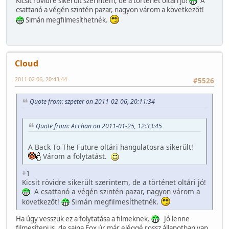
Kicsit rövidre sikerült szerintem, de a történet oltári jó!
A
csattanó a végén szintén pazar, nagyon várom a következőt!
Simán megfilmesíthetnék.
Cloud
2011-02-06, 20:43:44
#5526
Quote from: szpeter on 2011-02-06, 20:11:34
Quote from: Acchan on 2011-01-25, 12:33:45
A Back To The Future oltári hangulatosra sikerült!
Várom a folytatást.
+1
Kicsit rövidre sikerült szerintem, de a történet oltári jó!
A csattanó a végén szintén pazar, nagyon várom a
következőt!
Simán megfilmesíthetnék.
Ha úgy vesszük ez a folytatása a filmeknek.
Jó lenne
filmesíteni is, de sajna Fox úr már eléggé rossz állapotban van.