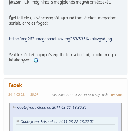
játszani. Ok, még nincs is megjelenés megvárom éccakát.
Éjjel felkelek, kíváncsiságból, újra indítom játékot, megadom
serialt, erre ez fogad:
http://img263.imageshack.us/img263/5356/kpkivgsd.jpg
Szal tök jó, két napig nézegethetem a borítót, a pólót meg a
kézikönyvet.
Fazék
2011-03-22, 14:29:37
Last Edit
: 2011-03-22, 14:36:00 by Fazék
#5548
Quote from: Cloud on 2011-03-22, 13:30:35
Quote from: Felsmuk on 2011-03-22, 13:22:01