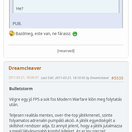
He?
PUB.
Bazdmeg, este van, ne fárassz.
[reserved]
Dreamcleaver
2011-03-21, 18:06:07
Last Edit
: 2011-03-21, 18:10:05 by Dreamcleaver
#5535
Bulletstorm
Végre egy jó FPS a sok fos Modern Warfare klón meg folytatás
után.
Teljesen realitás mentes, over-the-top játékmenet, szinte
folyamatos adrenalin pumpáló akció. A játék egyediségét a
skillshot rendszer adja. Ez annyit jelent, hogy a játék jutalmazza
a minél látványosabb kombó killeket, és az így szerzet