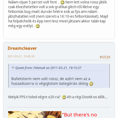
Nálam olyan 5 percet volt fent .
Nem lett volna rossz játék
csak élvezhetetlen volt a sok grafikai glitch-től illetve egy
felbontás bug miatt durván felére esik az fps ami nálam
játszhatatlan volt (nem szereti a 16:10-es felbontásokat). Majd
ha felpatchelik és épp nem lesz mivel játszani akkor talán kap
még egy esélyt.
Dreamcleaver
2011-03-21, 19:45:20
#5539
Quote from: Felsmuk on 2011-03-21, 19:15:37
Bulletstorm nem volt rossz, de azért nem az a
huszadszorra is végigtolom kategóriás dolog
Melyik FPS-t tolod végre x20-ra?
Ah a régi DooM-os idők...
"But there's no