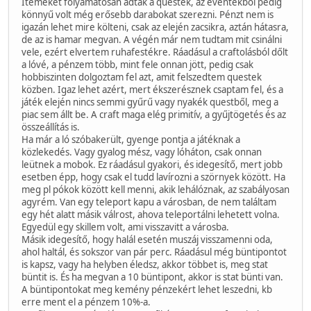
Itemeket folyamatosan adták a questek, az eventekből pedig
könnyű volt még erősebb darabokat szerezni. Pénzt nem is
igazán lehet mire költeni, csak az elején zacsikra, aztán hátasra,
de az is hamar megvan. A végén már nem tudtam mit csinálni
vele, ezért elvertem ruhafestékre. Ráadásul a craftolásból dőlt
a lóvé, a pénzem több, mint fele onnan jött, pedig csak
hobbiszinten dolgoztam fel azt, amit felszedtem questek
közben. Igaz lehet azért, mert ékszerésznek csaptam fel, és a
játék elején nincs semmi gyűrű vagy nyakék questből, meg a
piac sem állt be. A craft maga elég primitív, a gyűjtögetés és az
összeállítás is.
Ha már a ló szóbakerült, gyenge pontja a játéknak a
közlekedés. Vagy gyalog mész, vagy lóháton, csak onnan
leütnek a mobok. Ez ráadásul gyakori, és idegesítő, mert jobb
esetben épp, hogy csak el tudd lavírozni a szörnyek között. Ha
meg pl pókok között kell menni, akik lehálóznak, az szabályosan
agyrém. Van egy teleport kapu a városban, de nem találtam
egy hét alatt másik válrost, ahova teleportálni lehetett volna.
Egyedül egy skillem volt, ami visszavitt a városba.
Másik idegesítő, hogy halál esetén muszáj visszamenni oda,
ahol haltál, és sokszor van pár perc. Ráadásul még büntipontot
is kapsz, vagy ha helyben éledsz, akkor többet is, meg stat
büntit is. És ha megvan a 10 büntipont, akkor is stat bünti van.
A büntipontokat meg kemény pénzekért lehet leszedni, kb
erre ment el a pénzem 10%-a.