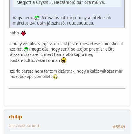
Megjött a Crysis 2. Beszámoló pár óra múlva...
Vagy nem.
Aktiválásnál kiírja hogy a játék csak
március 24. után játszható. Fuuuuuuuuuu.
höhö.
amúgy végülis ez egész korrekt (és természetesen mocskosul
szemét
) megoldás, hogy senki se tudjon premier előtt
játszani csak azért, mert hamarabb kapta meg
postán/boltból/akárhonnan
szerk: persze nem tartom kizártnak, hogy a kalóz változat már
működőképes emellett
chilip
2011-03-22, 14:34:51
#5549