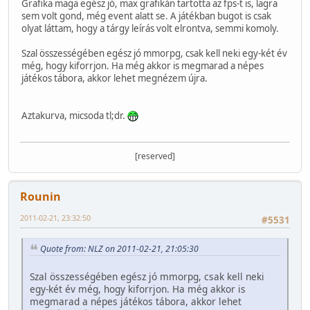
Grafika maga egész jó, max grafikán tartotta az fps-t is, lagra
sem volt gond, még event alatt se. A játékban bugot is csak
olyat láttam, hogy a tárgy leírás volt elrontva, semmi komoly.
Szal összességében egész jó mmorpg, csak kell neki egy-két év
még, hogy kiforrjon. Ha még akkor is megmarad a népes
játékos tábora, akkor lehet megnézem újra.
Aztakurva, micsoda tl;dr.
[reserved]
Rounin
2011-02-21, 23:32:50
#5531
Quote from: NLZ on 2011-02-21, 21:05:30
Szal összességében egész jó mmorpg, csak kell neki
egy-két év még, hogy kiforrjon. Ha még akkor is
megmarad a népes játékos tábora, akkor lehet