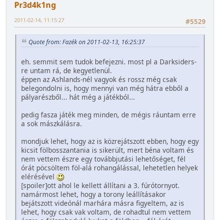
Pr3d4k1ng
2011-02-14, 11:15:27
#5529
Quote from: Fazék on 2011-02-13, 16:25:37
eh. semmit sem tudok befejezni. most pl a Darksiders-
re untam rá, de kegyetlenül.
éppen az Ashlands-nél vagyok és rossz még csak
belegondolni is, hogy mennyi van még hátra ebből a
pályarészből... hát még a játékból...
pedig fasza játék meg minden, de mégis ráuntam erre
a sok mászkálásra.
mondjuk lehet, hogy az is közrejátszott ebben, hogy egy
kicsit fölbosszantania is sikerült, mert béna voltam és
nem vettem észre egy továbbjutási lehetőséget, fél
órát pöcsöltem föl-alá rohangálással, lehetetlen helyek
elérésével
[spoiler]ott ahol le kellett állítani a 3. fúrótornyot.
namármost lehet, hogy a torony leállításakor
bejátszott videónál marhára másra figyeltem, az is
lehet, hogy csak vak voltam, de rohadtul nem vettem