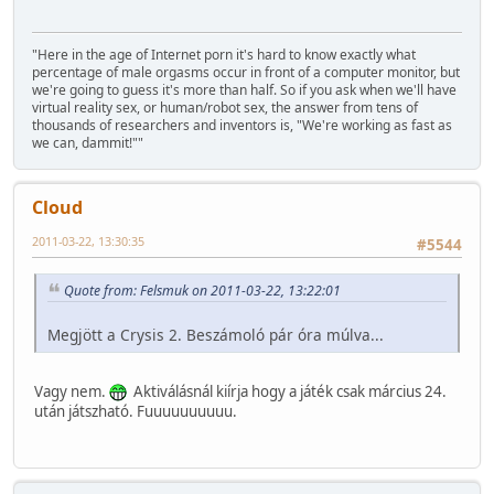
"Here in the age of Internet porn it's hard to know exactly what
percentage of male orgasms occur in front of a computer monitor, but
we're going to guess it's more than half. So if you ask when we'll have
virtual reality sex, or human/robot sex, the answer from tens of
thousands of researchers and inventors is, "We're working as fast as
we can, dammit!""
Cloud
2011-03-22, 13:30:35
#5544
Quote from: Felsmuk on 2011-03-22, 13:22:01
Megjött a Crysis 2. Beszámoló pár óra múlva...
Vagy nem.
Aktiválásnál kiírja hogy a játék csak március 24.
után játszható. Fuuuuuuuuuu.