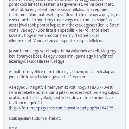
pontokból lehet fejleszteni a fegyvereket, venni lőszert etc.
Tehát pl, ha egy ellent becsúszással fellöksz, a levegőben
teletömöd ólommal, esetleg szétlövöd a fejét vagy a golyóit, és
ezek után belerúgod egy tüske vagy elektromos csapdába,
azért jóval több pontot kapsz, mintha csak egyszerűen lelőtted
volna. Van egy külön lista is a speciális killekről, ahol lehet
követni, hogy milyen módon nem nyírtad még ki az
ellenfeleidet. Vannak fegyver specifikus spec killek is.
Ja van benne egy szexi csajszi is, ha valakinek az kell. Meg egy-
két látványos boss, és egy vicces mini-game egy irányítható
lézerágyús Godzilla szerűséggel.
A multiról egyelőre nem tudok nyilatkozni, de videók alapján
jónak tűnik. Majd talán egyszer ha Steam-en...
Az egyedüli negatív élményem az volt, hogy a HD 5770-est
nem érzékelte normálisan a játék, és ezért volt pár elég súlyos
grafikai glitch (árnyékok, textúrák), de a neten körbenézve
találtam megoldást.
(
http://forums.epicgames.com/showthread.php?t=764775
)
Csak ajánlani tudom a játékot.
8/10