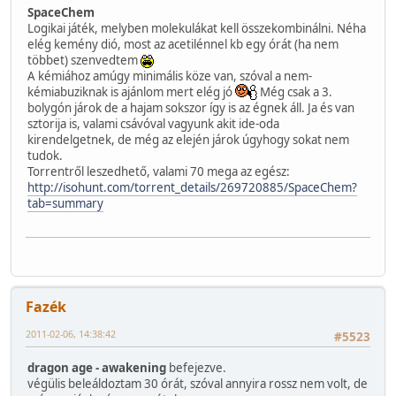
SpaceChem
Logikai játék, melyben molekulákat kell összekombinálni. Néha
elég kemény dió, most az acetilénnel kb egy órát (ha nem
többet) szenvedtem
A kémiához amúgy minimális köze van, szóval a nem-
kémiabuziknak is ajánlom mert elég jó
Még csak a 3.
bolygón járok de a hajam sokszor így is az égnek áll. Ja és van
sztorija is, valami csávóval vagyunk akit ide-oda
kirendelgetnek, de még az elején járok úgyhogy sokat nem
tudok.
Torrentről leszedhető, valami 70 mega az egész:
http://isohunt.com/torrent_details/269720885/SpaceChem?
tab=summary
Fazék
2011-02-06, 14:38:42
#5523
dragon age - awakening
befejezve.
végülis beleáldoztam 30 órát, szóval annyira rossz nem volt, de