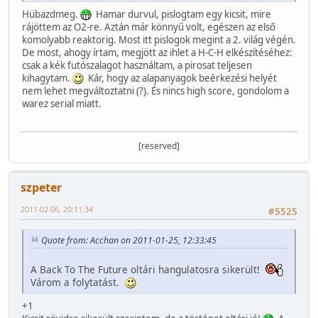
Hübazdmeg.
Hamar durvul, pislogtam egy kicsit, mire
rájöttem az O2-re. Aztán már könnyű volt, egészen az első
komolyabb reaktorig. Most itt pislogok megint a 2. világ végén.
De most, ahogy írtam, megjött az ihlet a H-C-H elkészítéséhez:
csak a kék futószalagot használtam, a pirosat teljesen
kihagytam.
Kár, hogy az alapanyagok beérkezési helyét
nem lehet megváltoztatni (?). És nincs high score, gondolom a
warez serial miatt.
[reserved]
szpeter
2011-02-06, 20:11:34
#5525
Quote from: Acchan on 2011-01-25, 12:33:45
A Back To The Future oltári hangulatosra sikerült!
Várom a folytatást.
+1