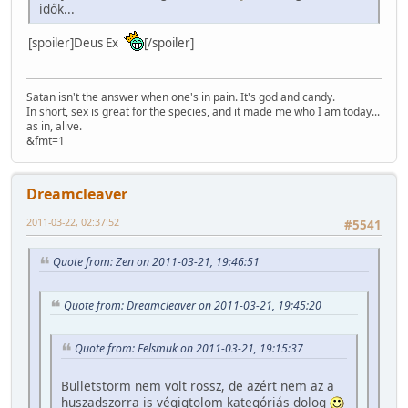
idők...
[spoiler]Deus Ex
[/spoiler]
Satan isn't the answer when one's in pain. It's god and candy.
In short, sex is great for the species, and it made me who I am today...
as in, alive.
&fmt=1
Dreamcleaver
2011-03-22, 02:37:52
#5541
Quote from: Zen on 2011-03-21, 19:46:51
Quote from: Dreamcleaver on 2011-03-21, 19:45:20
Quote from: Felsmuk on 2011-03-21, 19:15:37
Bulletstorm nem volt rossz, de azért nem az a
huszadszorra is végigtolom kategóriás dolog