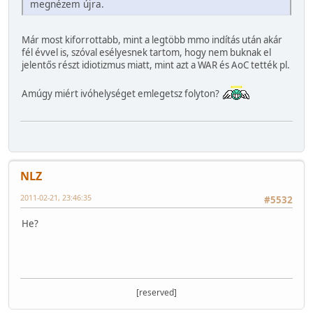
megnézem újra.
Már most kiforrottabb, mint a legtöbb mmo indítás után akár
fél évvel is, szóval esélyesnek tartom, hogy nem buknak el
jelentős részt idiotizmus miatt, mint azt a WAR és AoC tették pl.
Amúgy miért ivóhelységet emlegetsz folyton?
NLZ
2011-02-21, 23:46:35
#5532
He?
[reserved]