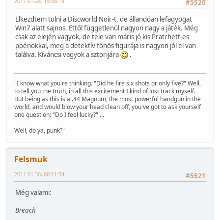
2011-01-28, 14:56:18
#5520
Elkezdtem tolni a Discworld Noir-t, de állandóan lefagyogat
Win7 alatt sajnos. Ettől függetlenül nagyon nagy a játék. Még
csak az elején vagyok, de tele van máris jó kis Pratchett-es
poénokkal, meg a detektív főhős figurája is nagyon jól el van
találva. Kíváncsi vagyok a sztorijára
.
"I know what you're thinking. "Did he fire six shots or only five?" Well,
to tell you the truth, in all this excitement I kind of lost track myself.
But being as this is a .44 Magnum, the most powerful handgun in the
world, and would blow your head clean off, you've got to ask yourself
one question: "Do I feel lucky?" ...
Well, do ya, punk?"
Felsmuk
2011-01-30, 00:11:54
#5521
Még valami:
Breach