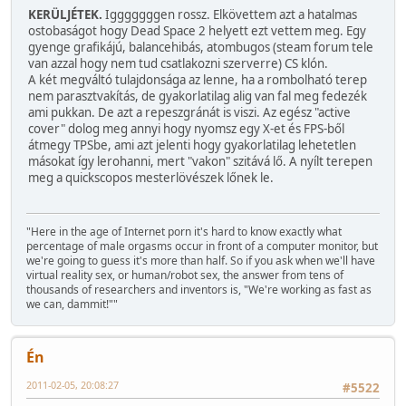
KERÜLJÉTEK.
Igggggggen rossz. Elkövettem azt a hatalmas
ostobaságot hogy Dead Space 2 helyett ezt vettem meg. Egy
gyenge grafikájú, balancehibás, atombugos (steam forum tele
van azzal hogy nem tud csatlakozni szerverre) CS klón.
A két megváltó tulajdonsága az lenne, ha a rombolható terep
nem parasztvakítás, de gyakorlatilag alig van fal meg fedezék
ami pukkan. De azt a repeszgránát is viszi. Az egész "active
cover" dolog meg annyi hogy nyomsz egy X-et és FPS-ből
átmegy TPSbe, ami azt jelenti hogy gyakorlatilag lehetetlen
másokat így lerohanni, mert "vakon" szitává lő. A nyílt terepen
meg a quickscopos mesterlövészek lőnek le.
"Here in the age of Internet porn it's hard to know exactly what
percentage of male orgasms occur in front of a computer monitor, but
we're going to guess it's more than half. So if you ask when we'll have
virtual reality sex, or human/robot sex, the answer from tens of
thousands of researchers and inventors is, "We're working as fast as
we can, dammit!""
Én
2011-02-05, 20:08:27
#5522