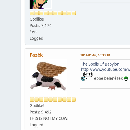
Godlike!
Posts: 7,174
^én
Logged
Fazék
2014-01-16, 16:33:18
The Spoils Of Babylon
http://www.youtube.com/
ebbe belenézek
Godlike!
Posts: 9,492
THIS IS NOT MY COW!
Logged