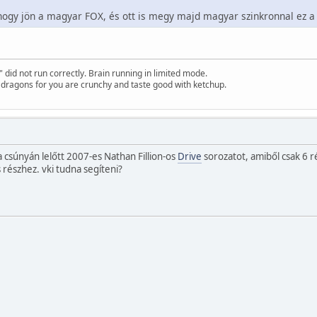
hogy jön a magyar FOX, és ott is megy majd magyar szinkronnal ez a 
id not run correctly. Brain running in limited mode.
f dragons for you are crunchy and taste good with ketchup.
súnyán lelőtt 2007-es Nathan Fillion-os
Drive
sorozatot, amiből csak 6 r
s részhez. vki tudna segíteni?