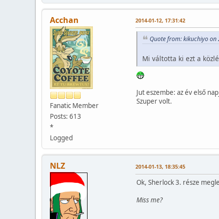
Acchan
2014-01-12, 17:31:42
Quote from: kikuchiyo on
Mi váltotta ki ezt a köz
Jut eszembe: az év első na
Szuper volt.
Fanatic Member
Posts: 613
*
Logged
NLZ
2014-01-13, 18:35:45
Ok, Sherlock 3. része megle
Miss me?