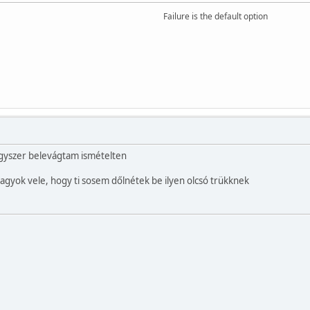
Failure is the default option
gyszer belevágtam ismételten
vagyok vele, hogy ti sosem dőlnétek be ilyen olcsó trükknek