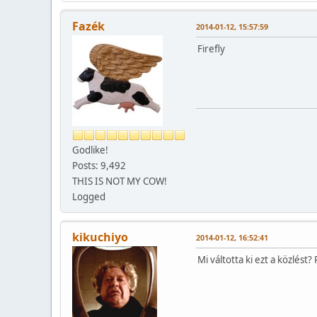
Fazék
2014-01-12, 15:57:59
Firefly
Godlike!
Posts: 9,492
THIS IS NOT MY COW!
Logged
kikuchiyo
2014-01-12, 16:52:41
Mi váltotta ki ezt a közlést