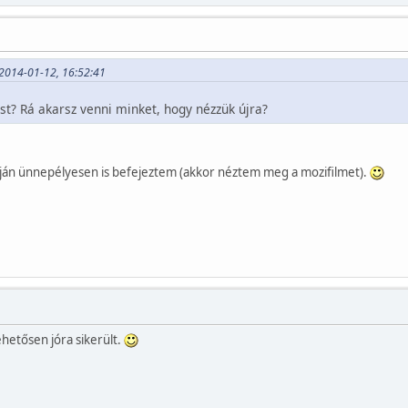
 2014-01-12, 16:52:41
lést? Rá akarsz venni minket, hogy nézzük újra?
pján ünnepélyesen is befejeztem (akkor néztem meg a mozifilmet).
hetősen jóra sikerült.