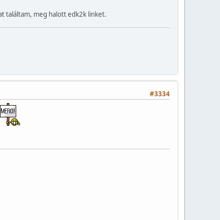
t találtam, meg halott edk2k linket.
#3334