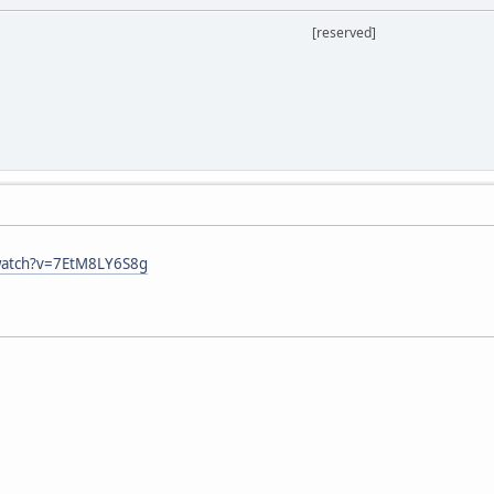
[reserved]
watch?v=7EtM8LY6S8g