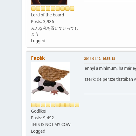
Lord of the board
Posts: 3,986
みんな私を置いていってし
まう
Logged
Fazék
2014-01-12, 16:55:18
ennyi a minimum, ha már e
szerk: de persze tisztában 
Godlike!
Posts: 9,492
THIS IS NOT MY COW!
Logged