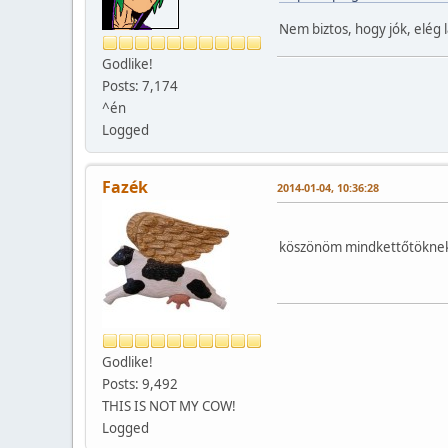
Nem biztos, hogy jók, elég 
Godlike!
Posts: 7,174
^én
Logged
Fazék
2014-01-04, 10:36:28
köszönöm mindkettőtöknek, 
Godlike!
Posts: 9,492
THIS IS NOT MY COW!
Logged