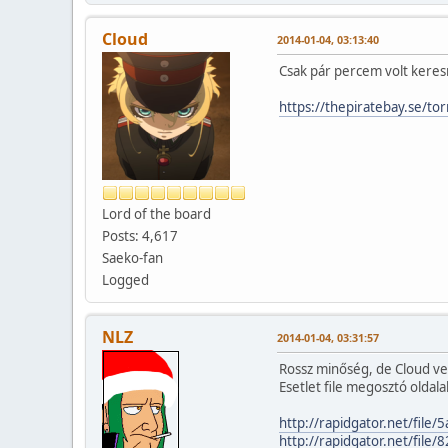
Cloud
2014-01-04, 03:13:40
Csak pár percem volt keresn
https://thepiratebay.se/t
Lord of the board
Posts: 4,617
Saeko-fan
Logged
NLZ
2014-01-04, 03:31:57
Rossz minőség, de Cloud ve
Esetlet file megosztó oldala
http://rapidgator.net/fil
http://rapidgator.net/fi