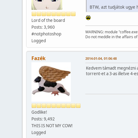
BTW, azt tudjátok ugye 
Lord of the board
Posts: 3,960
WARNING: module "coffee.exe" d
#notphotoshop
Do not meddle in the affairs o
Logged
Fazék
2014-01-04, 01:06:48
Kedvem támadt megnézni a c
torrent-et a 3-as illetve 4-e
Godlike!
Posts: 9,492
THIS IS NOT MY COW!
Logged