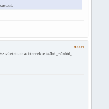
sorozat.
#3331
ész született, de az istennek se találok _működő_