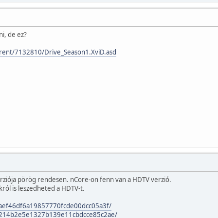
i, de ez?
orrent/7132810/Drive_Season1.XviD.asd
rziója pörög rendesen. nCore-on fenn van a HDTV verzió.
król is leszedheted a HDTV-t.
e/5aef46df6a19857770fcde00dcc05a3f/
le/8214b2e5e1327b139e11cbdcce85c2ae/