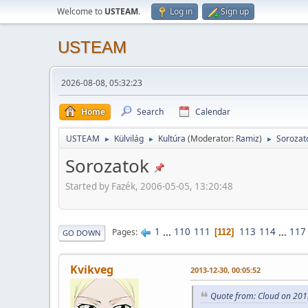
Welcome to
USTEAM
.
Log in
Sign up
USTEAM
2026-08-08, 05:32:23
Home
Search
Calendar
USTEAM
Külvilág
Kultúra
(Moderator:
Ramiz
)
Sorozat
►
►
►
Sorozatok
Started by Fazék, 2006-05-05, 13:20:48
1
...
110
111
113
114
...
117
Pages
112
GO DOWN
Kvikveg
2013-12-30, 00:05:52
Quote from: Cloud on 201