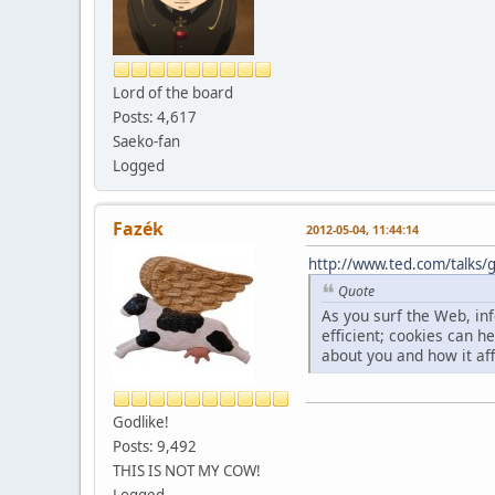
Lord of the board
Posts: 4,617
Saeko-fan
Logged
Fazék
2012-05-04, 11:44:14
http://www.ted.com/talks/g
Quote
As you surf the Web, in
efficient; cookies can h
about you and how it affe
Godlike!
Posts: 9,492
THIS IS NOT MY COW!
Logged