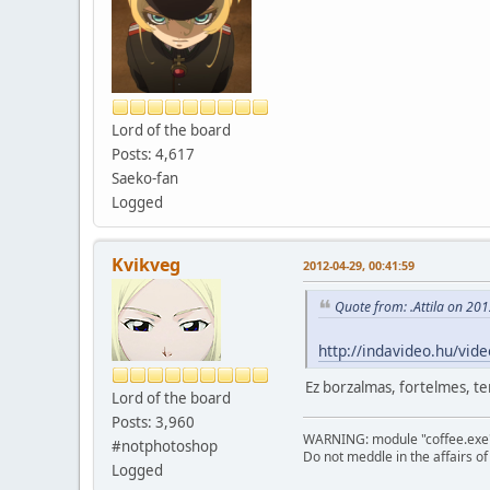
Lord of the board
Posts: 4,617
Saeko-fan
Logged
Kvikveg
2012-04-29, 00:41:59
Quote from: .Attila on 20
http://indavideo.hu/vi
Ez borzalmas, fortelmes, 
Lord of the board
Posts: 3,960
WARNING: module "coffee.exe" d
#notphotoshop
Do not meddle in the affairs o
Logged