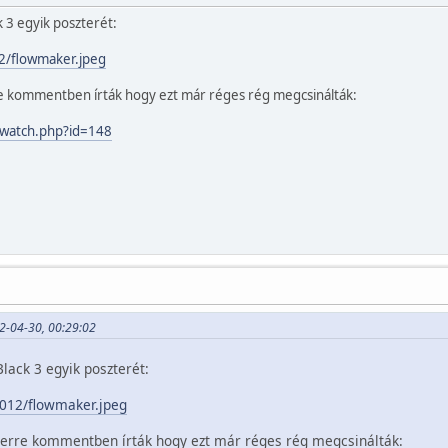
 3 egyik poszterét:
12/flowmaker.jpeg
re kommentben írták hogy ezt már réges rég megcsinálták:
u/watch.php?id=148
2-04-30, 00:29:02
lack 3 egyik poszterét:
/2012/flowmaker.jpeg
, erre kommentben írták hogy ezt már réges rég megcsinálták: