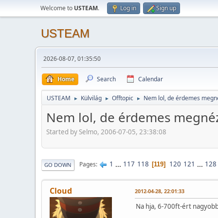
Welcome to
USTEAM
.
Log in
Sign up
USTEAM
2026-08-07, 01:35:50
Home
Search
Calendar
USTEAM
Külvilág
Offtopic
Nem lol, de érdemes megn
►
►
►
Nem lol, de érdemes megné
Started by Selmo, 2006-07-05, 23:38:08
1
...
117
118
120
121
...
128
Pages
119
GO DOWN
Cloud
2012-04-28, 22:01:33
Na hja, 6-700ft-ért nagyob