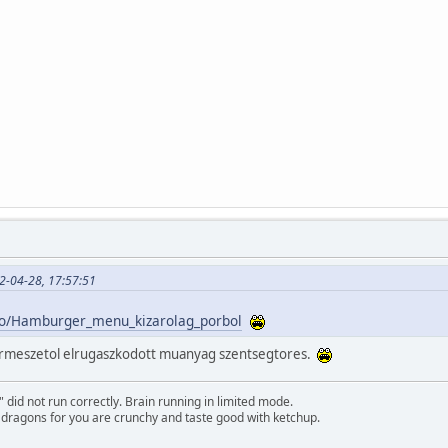
12-04-28, 17:57:51
deo/Hamburger_menu_kizarolag_porbol
termeszetol elrugaszkodott muanyag szentsegtores.
id not run correctly. Brain running in limited mode.
f dragons for you are crunchy and taste good with ketchup.