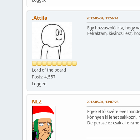
.Attila
2012-05-04, 11:56:41
Egy hozzászóló írta, hogy v
Felraktam, kíváncsi lesz, h
Lord of the board
Posts: 4,557
Logged
NLZ
2012-05-04, 13:07:25
Egy-kettő kivételével mind
könnyen ki lehet sakkozni, h
De persze ez csak a felismer