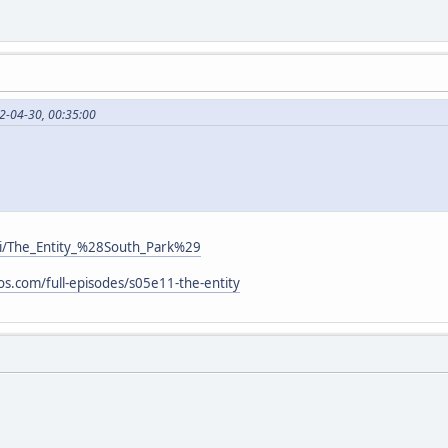
2-04-30, 00:35:00
iki/The_Entity_%28South_Park%29
s.com/full-episodes/s05e11-the-entity