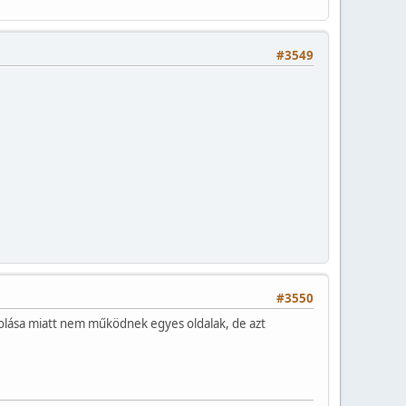
#3549
#3550
kolása miatt nem működnek egyes oldalak, de azt