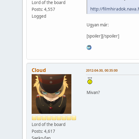
Lord of the board
http://filmhiradok.nava
Posts: 4,557
Logged
Ugyan már:
[spoiler]
[/spoiler]
Cloud
2012-04-30, 00:35:00
Mivan?
Lord of the board
Posts: 4,617
Saeko-fan