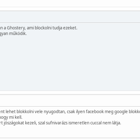
an a Ghostery, ami blockolni tudja ezeket.
ogyan működik.
ent lehet blokkolni vele nyugodtan, csak ilyen facebook meg google blok
ogy mi kell.
t jószágokat kezeli, szal sufnivarázs ismeretlen cuccal nem látja.