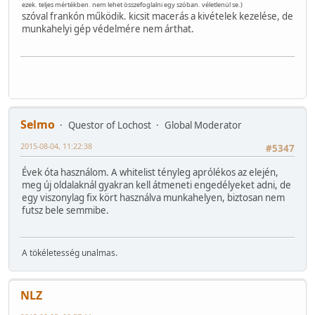
ezek. teljes mértékben. nem lehet összefoglalni egy szóban. véletlenül se.)
szóval frankón működik. kicsit macerás a kivételek kezelése, de
munkahelyi gép védelmére nem árthat.
Selmo
Questor of Lochost
Global Moderator
2015-08-04, 11:22:38
#5347
Évek óta használom. A whitelist tényleg aprólékos az elején,
meg új oldalaknál gyakran kell átmeneti engedélyeket adni, de
egy viszonylag fix kört használva munkahelyen, biztosan nem
futsz bele semmibe.
A tökéletesség unalmas.
NLZ