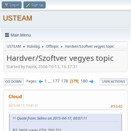
Log in
Sign up
USTEAM
Main Menu
USTEAM
Külvilág
Offtopic
Hardver/Szoftver vegyes topic
►
►
►
Hardver/Szoftver vegyes topic
Started by Fazék, 2006-10-13, 16:37:31
1
...
177
178
180
Pages
179
GO DOWN
USER ACTIONS
Cloud
2015-04-17, 13:41:21
#5340
Quote from: Selmo on 2015-04-17, 00:07:11
R7 260X vagy GTX 750 Ti?