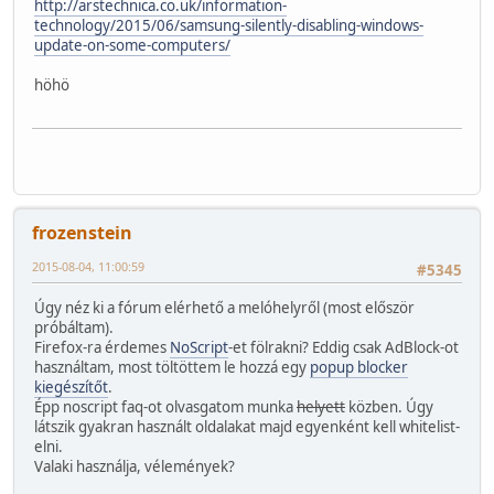
http://arstechnica.co.uk/information-
technology/2015/06/samsung-silently-disabling-windows-
update-on-some-computers/
höhö
frozenstein
2015-08-04, 11:00:59
#5345
Úgy néz ki a fórum elérhető a melóhelyről (most először
próbáltam).
Firefox-ra érdemes
NoScript
-et fölrakni? Eddig csak AdBlock-ot
használtam, most töltöttem le hozzá egy
popup blocker
kiegészítőt
.
Épp noscript faq-ot olvasgatom munka
helyett
közben. Úgy
látszik gyakran használt oldalakat majd egyenként kell whitelist-
elni.
Valaki használja, vélemények?