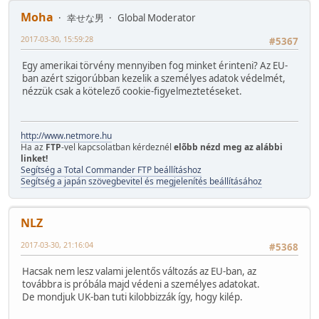
Moha
幸せな男
Global Moderator
2017-03-30, 15:59:28
#5367
Egy amerikai törvény mennyiben fog minket érinteni? Az EU-
ban azért szigorúbban kezelik a személyes adatok védelmét,
nézzük csak a kötelező cookie-figyelmeztetéseket.
http://www.netmore.hu
Ha az
FTP
-vel kapcsolatban kérdeznél
elõbb nézd meg az alábbi
linket!
Segítség a Total Commander FTP beállításhoz
Segítség a japán szövegbevitel és megjelenítés beállításához
NLZ
2017-03-30, 21:16:04
#5368
Hacsak nem lesz valami jelentős változás az EU-ban, az
továbbra is próbála majd védeni a személyes adatokat.
De mondjuk UK-ban tuti kilobbizzák így, hogy kilép.