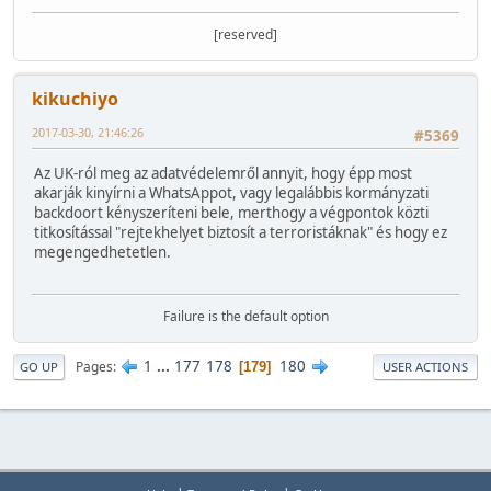
[reserved]
kikuchiyo
2017-03-30, 21:46:26
#5369
Az UK-ról meg az adatvédelemről annyit, hogy épp most
akarják kinyírni a WhatsAppot, vagy legalábbis kormányzati
backdoort kényszeríteni bele, merthogy a végpontok közti
titkosítással "rejtekhelyet biztosít a terroristáknak" és hogy ez
megengedhetetlen.
Failure is the default option
1
...
177
178
180
Pages
179
GO UP
USER ACTIONS