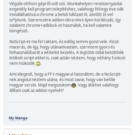
Végülis otthoni gépről volt szó. Munkahelyen rendszergazdai
engedély kell program telepítéshez, valahogy fél/egy éve vált
installálhatóvá a chrome a belső hálózatról, azelőtt IE-vel
sz*ptunk. Szerencsére addon-okra nincs ilyen korlátozás, így
odabent chrome+adblock-ot használok, ha kell valamire
böngésző.
NoScript-et ma fel raktam, és eddig semmi gond vele. Kicsit
macerás, de így, hogy utánaolvastam, szerintem gyors és
felhasználóbarát a whitelist kezelés. A legtöbb oldal betöltődik
letiltott script-ekkel is, csak aztán néztem, hogy néhány funkció
nem működik
.
Ami idegesít, hogy a FF-t magyarul használom, de a NoScript-
nek angolul néztem utána, és most zavar, hogy van belőle
magyar verzió. Majd megszokom
. Vagy átlehet valahogy
állítani csak az addon nyelvét?
My Manga