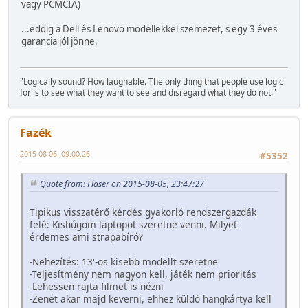
vagy PCMCIA)
...eddig a Dell és Lenovo modellekkel szemezet, s egy 3 éves
garancia jól jönne.
"Logically sound? How laughable. The only thing that people use logic
for is to see what they want to see and disregard what they do not."
Fazék
2015-08-06, 09:00:26
#5352
Quote from: Flaser on 2015-08-05, 23:47:27
Tipikus visszatérő kérdés gyakorló rendszergazdák
felé: Kishúgom laptopot szeretne venni. Milyet
érdemes ami strapabíró?
-Nehezítés: 13'-os kisebb modellt szeretne
-Teljesítmény nem nagyon kell, játék nem prioritás
-Lehessen rajta filmet is nézni
-Zenét akar majd keverni, ehhez küldő hangkártya kell