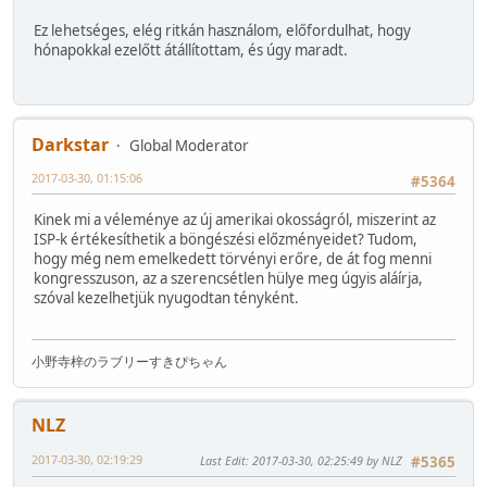
Ez lehetséges, elég ritkán használom, előfordulhat, hogy
hónapokkal ezelőtt átállítottam, és úgy maradt.
Darkstar
Global Moderator
2017-03-30, 01:15:06
#5364
Kinek mi a véleménye az új amerikai okosságról, miszerint az
ISP-k értékesíthetik a böngészési előzményeidet? Tudom,
hogy még nem emelkedett törvényi erőre, de át fog menni
kongresszuson, az a szerencsétlen hülye meg úgyis aláírja,
szóval kezelhetjük nyugodtan tényként.
小野寺梓のラブリーすきぴちゃん
NLZ
2017-03-30, 02:19:29
Last Edit
: 2017-03-30, 02:25:49 by NLZ
#5365