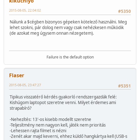
kikuchiyo
2015-08-05, 22:04:02
#5350
Nálunk a $cégben bizonyos gépeken kötelező használni. Meg
lehet szokni, pár dolog nem vagy csak nehézkesen működik
(de azokat meg úgysem onnan nézegetem).
Failure is the default option
Flaser
2015-08-05, 23:47:27
#5351
Tipikus visszatérő kérdés gyakorló rendszergazdák felé:
Kishúgom laptopot szeretne venni. Milyet érdemes ami
strapabíró?
-Nehezítés: 13'-os kisebb modellt szeretne
-Teljesítmény nem nagyon kell, játék nem prioritás
-Lehessen rajta filmet is nézni
-Zenét akar majd keverni, ehhez küldő hangkártya kell (USB-s