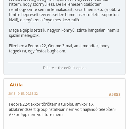
hittem, hogy szörnyű lesz. De kellemesen csalódtam:
nemhogy szinte semmi fennakadást, zavart nem okoz (a jobbra
fentre bepréselt szerencsétlen home-insert-delete csoporton
kívül), de egészen kényelmes, kézreálló.
Maga a gép is tetszik, nagyon könnyű, szinte hangtalan, nem is
igazán melegszik.
Ellenben a Fedora 22, Gnome 3-mal, amit mondtak, hogy
tegyek rá, egy fostos bughalom.
Failure is the default option
.Attila
2015-10-15, 00:35:32
#5358
Fedora 22-t akkor töröltem a túróba, amikor a X
ablakrendszert groupinstall-ban nem volt hajlandó telepíteni.
Akkor épp nem volt türelmem.