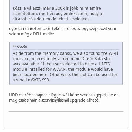
Köszi a választ, már a 200k is jobb mint amire
számítottam, mert én úgy emlékeztem, hogy a
strapabíró üzleti modellek itt kezdődnek.
gyorsan ránéztem az értékelésre, és ez egy szép pozitívum
sztem még a DELL mellé:
Quote
Aside from the memory banks, we also found the Wi-Fi
card and, interestingly, a free mini PCIe/mSata slot
was available. If the user selected to have a UMTS
module installed for WWAN, the module would have
been located here. Otherwise, the slot can be used for
a small mSATA SSD.
HDD cseréhez sajnos eléggé szét kéne szedni a gépet, de ez
meg csak simán a szervíznyílásnál upgrade-elhető.