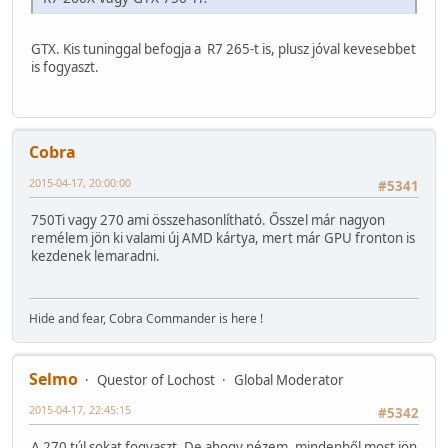
GTX. Kis tuninggal befogja a R7 265-t is, plusz jóval kevesebbet
is fogyaszt.
Cobra
2015-04-17, 20:00:00
#5341
750Ti vagy 270 ami összehasonlítható. Ősszel már nagyon
remélem jön ki valami új AMD kártya, mert már GPU fronton is
kezdenek lemaradni.
Hide and fear, Cobra Commander is here !
Selmo
Questor of Lochost
Global Moderator
2015-04-17, 22:45:15
#5342
A 270 túl sokat fogyaszt. De ahogy nézem, mindenből most jön