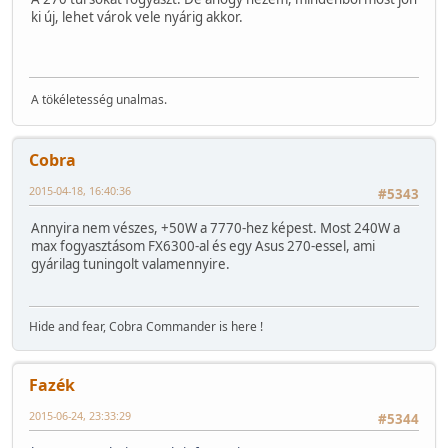
ki új, lehet várok vele nyárig akkor.
A tökéletesség unalmas.
Cobra
2015-04-18, 16:40:36
#5343
Annyira nem vészes, +50W a 7770-hez képest. Most 240W a
max fogyasztásom FX6300-al és egy Asus 270-essel, ami
gyárilag tuningolt valamennyire.
Hide and fear, Cobra Commander is here !
Fazék
2015-06-24, 23:33:29
#5344