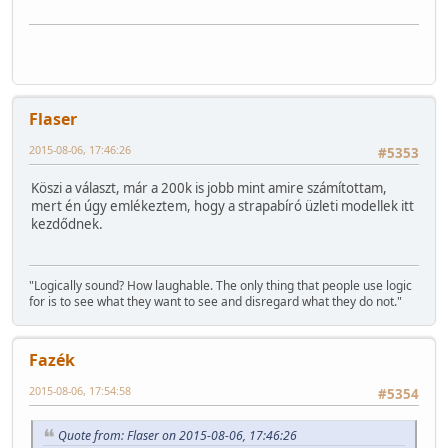
Flaser
2015-08-06, 17:46:26
#5353
Köszi a választ, már a 200k is jobb mint amire számítottam,
mert én úgy emlékeztem, hogy a strapabíró üzleti modellek itt
kezdődnek.
"Logically sound? How laughable. The only thing that people use logic
for is to see what they want to see and disregard what they do not."
Fazék
2015-08-06, 17:54:58
#5354
Quote from: Flaser on 2015-08-06, 17:46:26