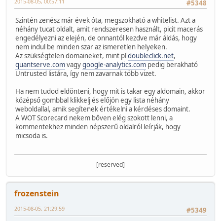
2015-08-05, 00:57:11
#5348
Szintén zenész már évek óta, megszokható a whitelist. Azt a
néhány tucat oldalt, amit rendszeresen használt, picit macerás
engedélyezni az elején, de onnantól kezdve már áldás, hogy
nem indul be minden szar az ismeretlen helyeken.
Az szükségtelen domaineket, mint pl
doubleclick.net
,
quantserve.com
vagy
google-analytics.com
pedig berakható
Untrusted listára, így nem zavarnak több vizet.
Ha nem tudod eldönteni, hogy mit is takar egy aldomain, akkor
középső gombbal klikkelj és előjön egy lista néhány
weboldallal, amik segítenek értékelni a kérdéses domaint.
A WOT Scorecard nekem bőven elég szokott lenni, a
kommentekhez minden népszerű oldalról leírják, hogy
micsoda is.
[reserved]
frozenstein
2015-08-05, 21:29:59
#5349