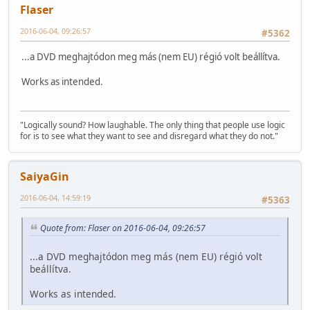
Flaser
2016-06-04, 09:26:57
#5362
...a DVD meghajtódon meg más (nem EU) régió volt beállítva.
Works as intended.
"Logically sound? How laughable. The only thing that people use logic
for is to see what they want to see and disregard what they do not."
SaiyaGin
2016-06-04, 14:59:19
#5363
Quote from: Flaser on 2016-06-04, 09:26:57
...a DVD meghajtódon meg más (nem EU) régió volt
beállítva.
Works as intended.