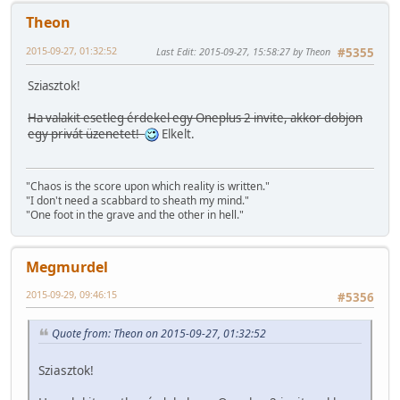
Theon
2015-09-27, 01:32:52
Last Edit
: 2015-09-27, 15:58:27 by Theon
#5355
Sziasztok!
Ha valakit esetleg érdekel egy Oneplus 2 invite, akkor dobjon
egy privát üzenetet!
Elkelt.
"Chaos is the score upon which reality is written."
"I don't need a scabbard to sheath my mind."
"One foot in the grave and the other in hell."
Megmurdel
2015-09-29, 09:46:15
#5356
Quote from: Theon on 2015-09-27, 01:32:52
Sziasztok!