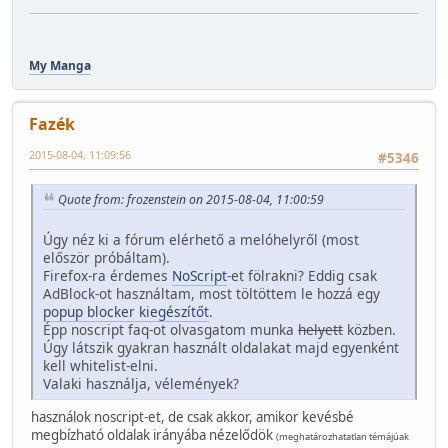
My Manga
Fazék
2015-08-04, 11:09:56
#5346
Quote from: frozenstein on 2015-08-04, 11:00:59
Úgy néz ki a fórum elérhető a melóhelyről (most
először próbáltam).
Firefox-ra érdemes
NoScript
-et fölrakni? Eddig csak
AdBlock-ot használtam, most töltöttem le hozzá egy
popup blocker kiegészítőt
.
Épp noscript faq-ot olvasgatom munka
helyett
közben.
Úgy látszik gyakran használt oldalakat majd egyenként
kell whitelist-elni.
Valaki használja, vélemények?
használok noscript-et, de csak akkor, amikor kevésbé
megbízható oldalak irányába nézelődök
(meghatározhatatlan témájúak