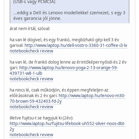
(USB-s vagy PCMCIA)
...eddig a Dell és Lenovo modellekkel szemezet, s egy 3
éves garancia jól jönne.
árat nem írtál, szóval:
ha van lé dögivel, és egy frankó, megbízható gép kell 3 év
garival:
http://www.laptop.hu/dell-vostro-3360-31-coffee-i3-lx
notebookcheck review
ha van lé, de frankó dolog lenne az érintőképernyősdi és 2 év
gari:
http://www.laptop.hu/lenovo-yoga-2-13-orange-59-
439731-w8-1-ulb
notebookcheck review
ha nincs lé, csak működjön, és éppen megfeleljen az
előírásoknak és 2 év gari:
http://www.laptop.hu/lenovo-m30-
70-brown-59-432403-fd-2y
notebookcheck review
illetve fujitsu-t se hagyjuk ki (2év):
http://www.laptop.hu/fujitsu-lifebook-uh552-silver-noos-dbt-
2y
notebookcheck review