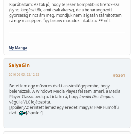
Kipróbáltam: Az tök jó, hogy teljesen kompatibilis firefox-szal
(sync, kiegészítők, amit csak akarsz), de a beharangozott
gyorsaság nincs ám meg, mondjuk nem is igazán számítottam
rá egy mai gépen. Így bizony maradok inkább az FF-nél.
My Manga
SaiyaGin
2016-06-03, 23:12:53
#5361
Betettem egy műsoros dvd-t a számítógépembe, hogy
belenézzek. A Windows Media Playes fel sem ismeri, a Media
Player Classic pedig azt írta ki rá, hogy
Invalid Disc Region
,
végül a VLC lejátszotta.
[spoiler]Az érintett lemez egy eredeti magyar FMP Fumoffu
dvd.
[/spoiler]