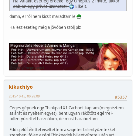
Ha valakit esetleg érdekel egy Oneplus 2 invite, akkor
dobjon egy privát üzenetet!
Elkelt.
damn, erről nem kicsit maradtam le
Ha lesz esetleg még a jövőben szólj plz
kikuchiyo
2015-10-15, 00:28:09
#5357
Céges gépnek egy Thinkpad X1 Carbont kaptam (megnéztem
az árát és nyeltem egyet), bent ugyan rákötött egérrel-
billentyűzettel használom, de most hazahoztam.
Eddig előítélettel viseltettem a szigetes billentyűzetekkel
szemben, főleg a régi Thinkpadek billentyűzetei után azt