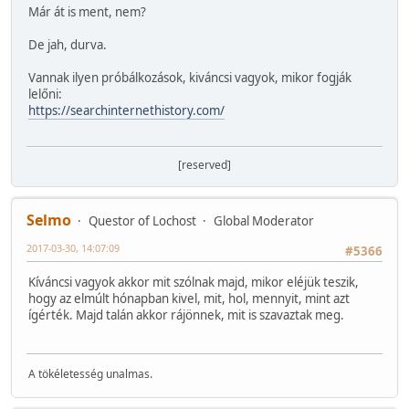
Már át is ment, nem?
De jah, durva.
Vannak ilyen próbálkozások, kiváncsi vagyok, mikor fogják
lelőni:
https://searchinternethistory.com/
[reserved]
Selmo
Questor of Lochost
Global Moderator
2017-03-30, 14:07:09
#5366
Kíváncsi vagyok akkor mit szólnak majd, mikor eléjük teszik,
hogy az elmúlt hónapban kivel, mit, hol, mennyit, mint azt
ígérték. Majd talán akkor rájönnek, mit is szavaztak meg.
A tökéletesség unalmas.