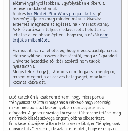
előzménygányolásokban. Egyfolytában előkerült,
teljesen indokolatlanul.
A híres
Mr Plinkett Star Wars prequel kritika
jól
összefoglalja ezt (meg minden mást is kiveséz,
érdemes megnézni az egészet, ha kimaradt volna).
Az Erő varázsa is teljesen odaveszett, holott arra
lehetne a legjobban építeni, hogy mi, a nézők
nem
értjük s mibenlétét
.
És most itt van a lehetőség, hogy megszabaduljanak az
előzményfilmek összes elbaszásától, meg az Expanded
Universe hozadékaitól (bár azokról nem tudok
nyilatkozni).
Mégis félek, hogy J.J. Abrams nem fogja ezt meglépni,
hanem megtartja az összes betegségét, max kicsit
kozmetikázva azt.
Ettől tartok én is, csak nem értem, hogy miért pont a
"fénypallost" szúrta ki magának a kétkedő nagyközönség,
mikor még pont azt legkönnyebb megmagyarázni és
elfogadni. A generic sivatag környezet túlszerepeltetése, meg
a narráció klissés szövege engem jobbna elkeserített.
Én is keserű szájízzel álltam fel a trailer elől, ilyen "tényleg csak
ennyire futja" érzéssel, de aztán felrémlett, hogy ez csupán