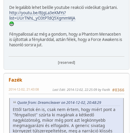
De legalább lehet belőle youtube reakció videókat gyártani.
http://youtu.be/BJgLa3eKMYs?
list=UUrTNhL_yO3tPTdQ5XgmmWjA
Fénypallossal az még a gondom, hogy a Phantom Menaceben
is újítottak a fénykarddal, aztán félek, hogy a Force Awakens is
hasonló sorsra jut.
[reserved]
Fazék
2014-12-02, 21:43:08
Last Edit
: 2014-12-02, 22:25:09 by Fazék
#8366
Quote from: Dreamcleaver on 2014-12-02, 20:48:29
Ettől tartok én is, csak nem értem, hogy miért pont a
"fénypallost" szúrta ki magának a kétkedő
nagyközönség, mikor még pont azt legkönnyebb
megmagyarázni és elfogadni. A generic sivatag
környezet túlszerepeltetése, meg a narráció klissés