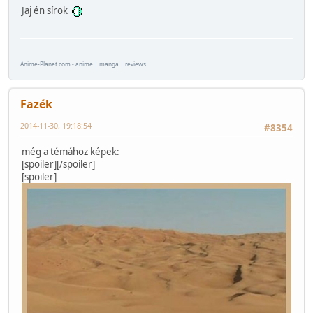
Jaj én sírok
Anime-Planet.com
-
anime
|
manga
|
reviews
Fazék
2014-11-30, 19:18:54
#8354
még a témához képek:
[spoiler]
[/spoiler]
[spoiler]