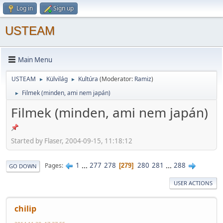
Log in
Sign up
USTEAM
Main Menu
USTEAM
Külvilág
Kultúra
(Moderator:
Ramiz
)
►
►
Filmek (minden, ami nem japán)
►
Filmek (minden, ami nem japán)
Started by Flaser, 2004-09-15, 11:18:12
1
...
277
278
280
281
...
288
Pages
279
GO DOWN
USER ACTIONS
chilip