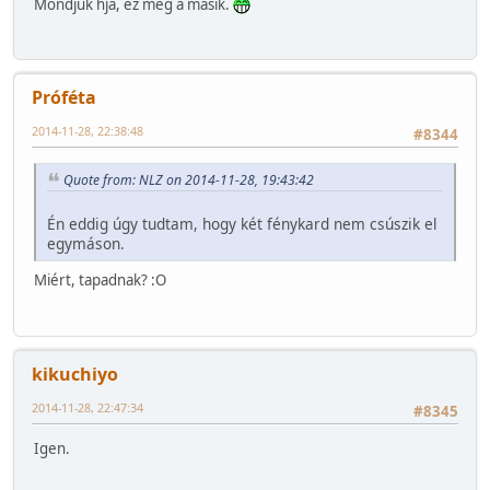
Mondjuk hja, ez meg a másik.
Próféta
2014-11-28, 22:38:48
#8344
Quote from: NLZ on 2014-11-28, 19:43:42
Én eddig úgy tudtam, hogy két fénykard nem csúszik el
egymáson.
Miért, tapadnak? :O
kikuchiyo
2014-11-28, 22:47:34
#8345
Igen.