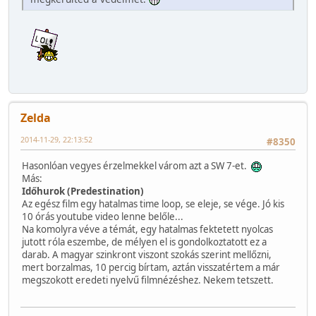
Zelda
2014-11-29, 22:13:52
#8350
Hasonlóan vegyes érzelmekkel várom azt a SW 7-et.
Más:
Időhurok (Predestination)
Az egész film egy hatalmas time loop, se eleje, se vége. Jó kis
10 órás youtube video lenne belőle...
Na komolyra véve a témát, egy hatalmas fektetett nyolcas
jutott róla eszembe, de mélyen el is gondolkoztatott ez a
darab. A magyar szinkront viszont szokás szerint mellőzni,
mert borzalmas, 10 percig bírtam, aztán visszatértem a már
megszokott eredeti nyelvű filmnézéshez. Nekem tetszett.