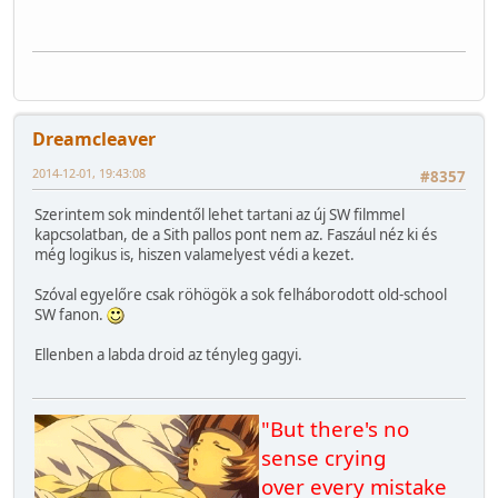
Dreamcleaver
2014-12-01, 19:43:08
#8357
Szerintem sok mindentől lehet tartani az új SW filmmel
kapcsolatban, de a Sith pallos pont nem az. Faszául néz ki és
még logikus is, hiszen valamelyest védi a kezet.
Szóval egyelőre csak röhögök a sok felháborodott old-school
SW fanon.
Ellenben a labda droid az tényleg gagyi.
"But there's no
sense crying
over every mistake