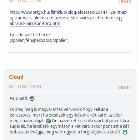
2014-11-28, 17:27:55
#8340
http://www.origo.hu/filmklub/blog/elozetes/20141128-itt-az-
uj-star-wars-film-elso-elozetese-star-wars-az-ebredo-ero-j-j-
abrams-harrison-ford.html
I just leave this here~
[spoiler]fénypallos xD[/spoiler]
Cloud
2014-11-28, 19:33:54
#8341
Az a kard.
És még meg is magyarázzák vérvanok hogy kell az a
keresztvas, mert ha elcsúszik egymáson a két kard, az védi
meg a használóját.
De bazze két kis kiálló szarból jönnek ki a
sugarak, ha lecsúszik egymáson a két kard akkor pont azt a két
bizbaszt is levágja, meg vele együtt a forgatójának a kezét.