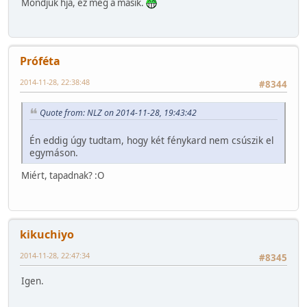
Mondjuk hja, ez meg a másik.
Próféta
2014-11-28, 22:38:48
#8344
Quote from: NLZ on 2014-11-28, 19:43:42
Én eddig úgy tudtam, hogy két fénykard nem csúszik el
egymáson.
Miért, tapadnak? :O
kikuchiyo
2014-11-28, 22:47:34
#8345
Igen.