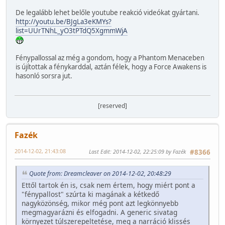
De legalább lehet belőle youtube reakció videókat gyártani.
http://youtu.be/BJgLa3eKMYs?
list=UUrTNhL_yO3tPTdQ5XgmmWjA
Fénypallossal az még a gondom, hogy a Phantom Menaceben
is újítottak a fénykarddal, aztán félek, hogy a Force Awakens is
hasonló sorsra jut.
[reserved]
Fazék
2014-12-02, 21:43:08
Last Edit
: 2014-12-02, 22:25:09 by Fazék
#8366
Quote from: Dreamcleaver on 2014-12-02, 20:48:29
Ettől tartok én is, csak nem értem, hogy miért pont a
"fénypallost" szúrta ki magának a kétkedő
nagyközönség, mikor még pont azt legkönnyebb
megmagyarázni és elfogadni. A generic sivatag
környezet túlszerepeltetése, meg a narráció klissés