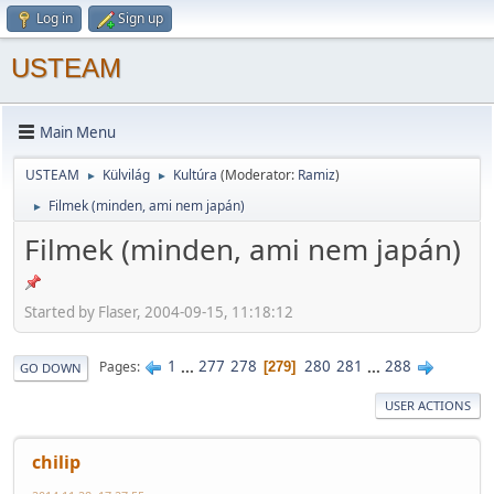
Log in
Sign up
USTEAM
Main Menu
USTEAM
Külvilág
Kultúra
(Moderator:
Ramiz
)
►
►
Filmek (minden, ami nem japán)
►
Filmek (minden, ami nem japán)
Started by Flaser, 2004-09-15, 11:18:12
1
...
277
278
280
281
...
288
Pages
279
GO DOWN
USER ACTIONS
chilip