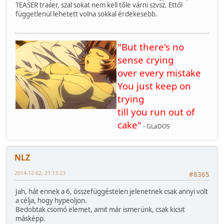
TEASER trailer, szal sokat nem kell tőle várni szvsz. Ettől
függetlenül lehetett volna sokkal érdekesebb.
"But there's no
sense crying
over every mistake
You just keep on
trying
till you run out of
cake"
- GLaDOS
NLZ
2014-12-02, 21:13:23
#8365
Jah, hát ennek a 6, összefüggéstelen jelenetnek csak annyi volt
a célja, hogy hypeoljon.
Bedobtak csomó elemet, amit már ismerünk, csak kicsit
másképp.