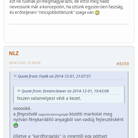
ezt ne tudnák jól megmagyarázni, de ettől még hadd
nevessünk már a koncepción, ha sztünk egyszerűen faszság,
és erőteljesen "nincsjobbötletünk" szaga van
NLZ
2014-12-01, 21:09:09
#8359
Quote from: Fazék on 2014-12-01, 21:07:51
Quote from: Dreamcleaver on 2014-12-01, 19:43:08
hiszen valamelyest védi a kezet.
oooooké.
a
fénycsóvák
közötti markolat meg
(vagymittoménhogyhíjják)
nyilván fénykardálló anyagból van vadiúj fejlesztésként
(illetve a "kardforgatás" is innentől egy pöttyet