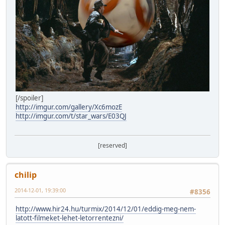
[/spoiler]
http://imgur.com/gallery/Xc6mozE
http://imgur.com/t/star_wars/E03QJ
[reserved]
chilip
2014-12-01, 19:39:00
#8356
http://www.hir24.hu/turmix/2014/12/01/eddig-meg-nem-
latott-filmeket-lehet-letorrentezni/