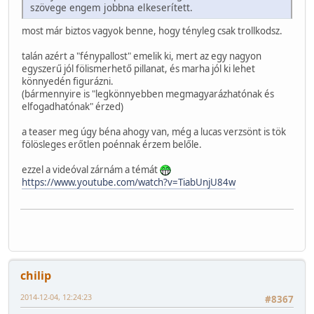
szövege engem jobbna elkeserített.
most már biztos vagyok benne, hogy tényleg csak trollkodsz.
talán azért a "fénypallost" emelik ki, mert az egy nagyon
egyszerű jól fölismerhető pillanat, és marha jól ki lehet
könnyedén figurázni.
(bármennyire is "legkönnyebben megmagyarázhatónak és
elfogadhatónak" érzed)
a teaser meg úgy béna ahogy van, még a lucas verzsönt is tök
fölösleges erőtlen poénnak érzem belőle.
ezzel a videóval zárnám a témát
https://www.youtube.com/watch?v=TiabUnjU84w
chilip
2014-12-04, 12:24:23
#8367