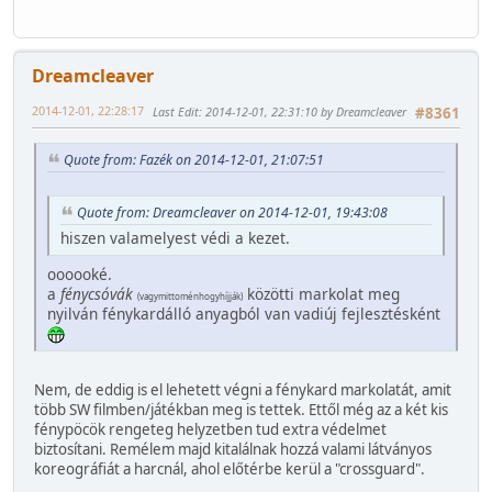
Dreamcleaver
2014-12-01, 22:28:17
Last Edit
: 2014-12-01, 22:31:10 by Dreamcleaver
#8361
Quote from: Fazék on 2014-12-01, 21:07:51
Quote from: Dreamcleaver on 2014-12-01, 19:43:08
hiszen valamelyest védi a kezet.
oooooké.
a
fénycsóvák
közötti markolat meg
(vagymittoménhogyhíjják)
nyilván fénykardálló anyagból van vadiúj fejlesztésként
Nem, de eddig is el lehetett végni a fénykard markolatát, amit
több SW filmben/játékban meg is tettek. Ettől még az a két kis
fénypöcök rengeteg helyzetben tud extra védelmet
biztosítani. Remélem majd kitalálnak hozzá valami látványos
koreográfiát a harcnál, ahol előtérbe kerül a "crossguard".