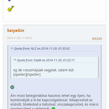
SaiyaGin
2014-11-29, 11:29:52
#8349
Quote from: NLZ on 2014-11-29, 01:35:02
Quote from: Fazék on 2014-11-29, 01:22:11
ejj de rosszmájúak vagytok. sztem kúl:
[spoiler]
[/spoiler]
Ám most belegondolva hasznos lehet egy ilyen, ha
kombinálják a ki-be kapcsolgatással. Kikapcsolod az
elülsőt, blokkolod a hátsóval, visszakapcsolod, és máris
megkerülted a védelmét.