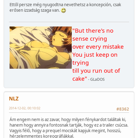
Ettől persze még nyugodtna nevethetsz a koncepción, csak
erősen izzadság szaga van.
"But there's no
sense crying
over every mistake
You just keep on
trying
till you run out of
cake"
- GLaDOS
NLZ
2014-12-02, 00:10:02
#8362
Ám engem nem is az zavar, hogy milyen fénykardot találtak ki,
hanem hogy annyira fontosnak tartják, hogy ez a trailer csúcsa.
Vagyis félő, hogy a prequel mocskát kapjuk megint, hosszú,
hérzelemmentes koreográfiákkal.