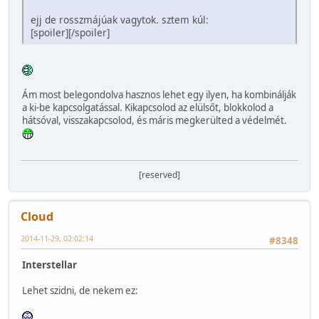
ejj de rosszmájúak vagytok. sztem kúl:
[spoiler]
[/spoiler]
Ám most belegondolva hasznos lehet egy ilyen, ha kombinálják
a ki-be kapcsolgatással. Kikapcsolod az elülsőt, blokkolod a
hátsóval, visszakapcsolod, és máris megkerülted a védelmét.
[reserved]
Cloud
2014-11-29, 02:02:14
#8348
Interstellar
Lehet szidni, de nekem ez: