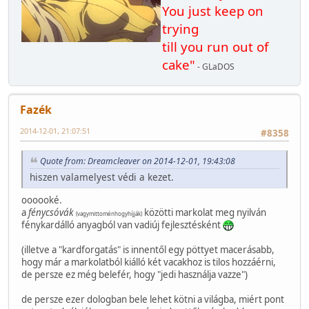
You just keep on
trying
till you run out of
cake"
- GLaDOS
Fazék
2014-12-01, 21:07:51
#8358
Quote from: Dreamcleaver on 2014-12-01, 19:43:08
hiszen valamelyest védi a kezet.
oooooké.
a
fénycsóvák
közötti markolat meg nyilván
(vagymittoménhogyhíjják)
fénykardálló anyagból van vadiúj fejlesztésként
(illetve a "kardforgatás" is innentől egy pöttyet macerásabb,
hogy már a markolatból kiálló két vacakhoz is tilos hozzáérni,
de persze ez még belefér, hogy "jedi használja vazze")
de persze ezer dologban bele lehet kötni a világba, miért pont