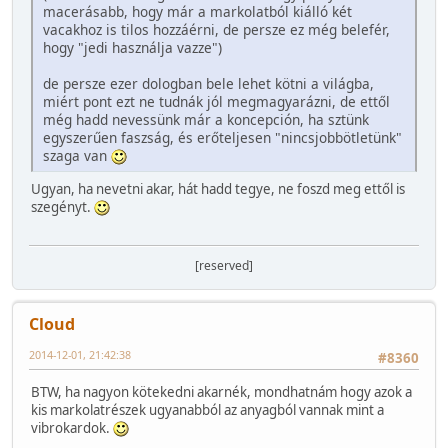
macerásabb, hogy már a markolatból kiálló két
vacakhoz is tilos hozzáérni, de persze ez még belefér,
hogy "jedi használja vazze")
de persze ezer dologban bele lehet kötni a világba,
miért pont ezt ne tudnák jól megmagyarázni, de ettől
még hadd nevessünk már a koncepción, ha sztünk
egyszerűen faszság, és erőteljesen "nincsjobbötletünk"
szaga van
Ugyan, ha nevetni akar, hát hadd tegye, ne foszd meg ettől is
szegényt.
[reserved]
Cloud
2014-12-01, 21:42:38
#8360
BTW, ha nagyon kötekedni akarnék, mondhatnám hogy azok a
kis markolatrészek ugyanabból az anyagból vannak mint a
vibrokardok.