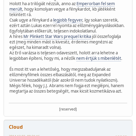
Holott ha a trilógiát nézzük, anno az
Emperorban fel sem
merült
, hogy komolyan vegye a fénykardot, kb játékként
tekintett rá.
Csak ugye a fénykard a
legjobb fegyver
, így sokan szeretik,
ezért aztán Lukas ezerrel nyomta az előzménygányolásokban.
Egyfolytában előkerült, teljesen indokolatlanul.
A híres
Mr Plinkett Star Wars prequel kritika
jól összefoglalja
ezt (meg minden mást is kiveséz, érdemes megnézni az
egészet, ha kimaradt volna).
Az Erő varázsa is teljesen odaveszett, holott arra lehetne a
legjobban építeni, hogy mi, a nézők
nem értjük s mibenlétét
.
És most itt van a lehetőség, hogy megszabaduljanak az
előzményfilmek összes elbaszásától, meg az Expanded
Universe hozadékaitól (bár azokról nem tudok nyilatkozni).
Mégis félek, hogy J.J. Abrams nem fogja ezt meglépni, hanem
megtartja az összes betegségét, max kicsit kozmetikázva azt.
[reserved]
Cloud