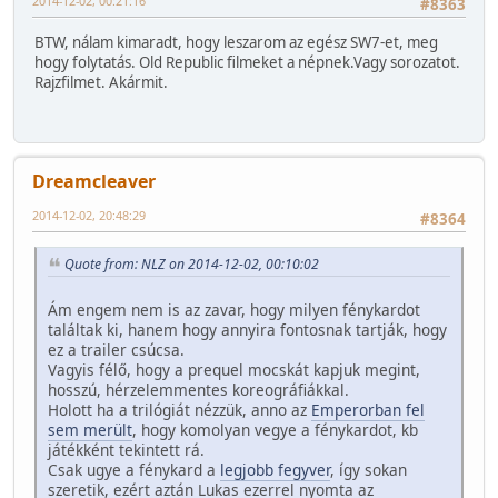
2014-12-02, 00:21:16
#8363
BTW, nálam kimaradt, hogy leszarom az egész SW7-et, meg
hogy folytatás. Old Republic filmeket a népnek.Vagy sorozatot.
Rajzfilmet. Akármit.
Dreamcleaver
2014-12-02, 20:48:29
#8364
Quote from: NLZ on 2014-12-02, 00:10:02
Ám engem nem is az zavar, hogy milyen fénykardot
találtak ki, hanem hogy annyira fontosnak tartják, hogy
ez a trailer csúcsa.
Vagyis félő, hogy a prequel mocskát kapjuk megint,
hosszú, hérzelemmentes koreográfiákkal.
Holott ha a trilógiát nézzük, anno az
Emperorban fel
sem merült
, hogy komolyan vegye a fénykardot, kb
játékként tekintett rá.
Csak ugye a fénykard a
legjobb fegyver
, így sokan
szeretik, ezért aztán Lukas ezerrel nyomta az