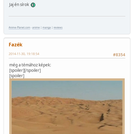
Jaj én sírok
Anime-Planet.com
-
anime
|
manga
|
reviews
Fazék
2014-11-30, 19:18:54
#8354
még a témához képek:
[spoiler]
[/spoiler]
[spoiler]