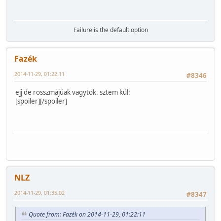
Failure is the default option
Fazék
2014-11-29, 01:22:11
#8346
ejj de rosszmájúak vagytok. sztem kúl:
[spoiler]
[/spoiler]
NLZ
2014-11-29, 01:35:02
#8347
Quote from: Fazék on 2014-11-29, 01:22:11