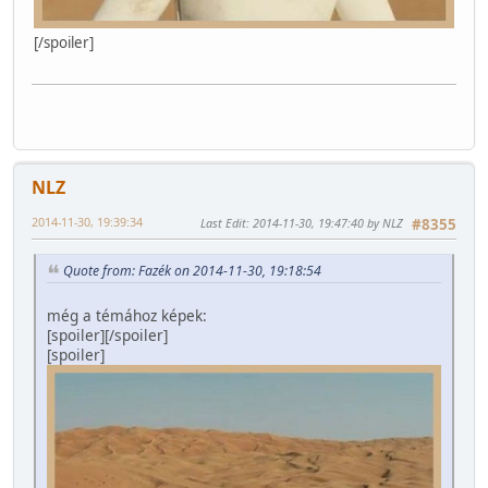
[/spoiler]
NLZ
2014-11-30, 19:39:34
Last Edit
: 2014-11-30, 19:47:40 by NLZ
#8355
Quote from: Fazék on 2014-11-30, 19:18:54
még a témához képek:
[spoiler]
[/spoiler]
[spoiler]