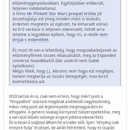
előzménygányolásokban. Egyfolytában előkerült,
teljesen indokolatlanul.
A híres
Mr Plinkett Star Wars prequel kritika
jól
összefoglalja ezt (meg minden mást is kiveséz,
érdemes megnézni az egészet, ha kimaradt volna).
Az Erő varázsa is teljesen odaveszett, holott arra
lehetne a legjobban építeni, hogy mi, a nézők
nem
értjük s mibenlétét
.
És most itt van a lehetőség, hogy megszabaduljanak az
előzményfilmek összes elbaszásától, meg az Expanded
Universe hozadékaitól (bár azokról nem tudok
nyilatkozni).
Mégis félek, hogy J.J. Abrams nem fogja ezt meglépni,
hanem megtartja az összes betegségét, max kicsit
kozmetikázva azt.
Ettől tartok én is, csak nem értem, hogy miért pont a
"fénypallost" szúrta ki magának a kétkedő nagyközönség,
mikor még pont azt legkönnyebb megmagyarázni és
elfogadni. A generic sivatag környezet túlszerepeltetése, meg
a narráció klissés szövege engem jobbna elkeserített.
Én is keserű szájízzel álltam fel a trailer elől, ilyen "tényleg csak
ennyire futja" érzéssel, de aztán felrémlett, hogy ez csupán