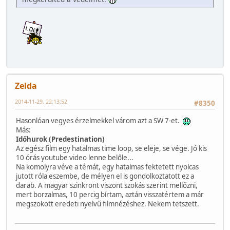
Zelda
2014-11-29, 22:13:52
#8350
Hasonlóan vegyes érzelmekkel várom azt a SW 7-et.
Más:
Időhurok (Predestination)
Az egész film egy hatalmas time loop, se eleje, se vége. Jó kis
10 órás youtube video lenne belőle...
Na komolyra véve a témát, egy hatalmas fektetett nyolcas
jutott róla eszembe, de mélyen el is gondolkoztatott ez a
darab. A magyar szinkront viszont szokás szerint mellőzni,
mert borzalmas, 10 percig bírtam, aztán visszatértem a már
megszokott eredeti nyelvű filmnézéshez. Nekem tetszett.