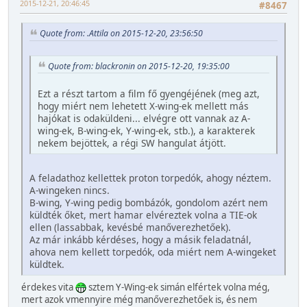
2015-12-21, 20:46:45
#8467
Quote from: .Attila on 2015-12-20, 23:56:50
Quote from: blackronin on 2015-12-20, 19:35:00
Ezt a részt tartom a film fő gyengéjének (meg azt,
hogy miért nem lehetett X-wing-ek mellett más
hajókat is odaküldeni... elvégre ott vannak az A-
wing-ek, B-wing-ek, Y-wing-ek, stb.), a karakterek
nekem bejöttek, a régi SW hangulat átjött.
A feladathoz kellettek proton torpedók, ahogy néztem.
A-wingeken nincs.
B-wing, Y-wing pedig bombázók, gondolom azért nem
küldték őket, mert hamar elvéreztek volna a TIE-ok
ellen (lassabbak, kevésbé manőverezhetőek).
Az már inkább kérdéses, hogy a másik feladatnál,
ahova nem kellett torpedók, oda miért nem A-wingeket
küldtek.
érdekes vita
sztem Y-Wing-ek simán elfértek volna még,
mert azok vmennyire még manőverezhetőek is, és nem