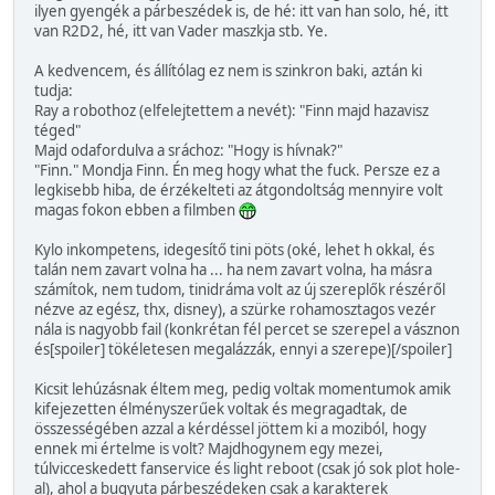
ilyen gyengék a párbeszédek is, de hé: itt van han solo, hé, itt
van R2D2, hé, itt van Vader maszkja stb. Ye.
A kedvencem, és állítólag ez nem is szinkron baki, aztán ki
tudja:
Ray a robothoz (elfelejtettem a nevét): "Finn majd hazavisz
téged"
Majd odafordulva a sráchoz: "Hogy is hívnak?"
"Finn." Mondja Finn. Én meg hogy what the fuck. Persze ez a
legkisebb hiba, de érzékelteti az átgondoltság mennyire volt
magas fokon ebben a filmben
Kylo inkompetens, idegesítő tini pöts (oké, lehet h okkal, és
talán nem zavart volna ha ... ha nem zavart volna, ha másra
számítok, nem tudom, tinidráma volt az új szereplők részéről
nézve az egész, thx, disney), a szürke rohamosztagos vezér
nála is nagyobb fail (konkrétan fél percet se szerepel a vásznon
és[spoiler] tökéletesen megalázzák, ennyi a szerepe)[/spoiler]
Kicsit lehúzásnak éltem meg, pedig voltak momentumok amik
kifejezetten élményszerűek voltak és megragadtak, de
összességében azzal a kérdéssel jöttem ki a moziból, hogy
ennek mi értelme is volt? Majdhogynem egy mezei,
túlvicceskedett fanservice és light reboot (csak jó sok plot hole-
al), ahol a bugyuta párbeszédeken csak a karakterek