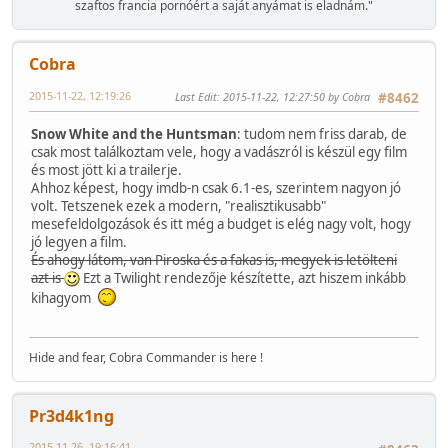
szaftos francia pornóért a saját anyámat is eladnám."
Cobra
2015-11-22, 12:19:26
Last Edit
: 2015-11-22, 12:27:50 by Cobra
#8462
Snow White and the Huntsman
: tudom nem friss darab, de
csak most találkoztam vele, hogy a vadászról is készül egy film
és most jött ki a trailerje.
Ahhoz képest, hogy imdb-n csak 6.1-es, szerintem nagyon jó
volt. Tetszenek ezek a modern, "realisztikusabb"
mesefeldolgozások és itt még a budget is elég nagy volt, hogy
jó legyen a film.
És ahogy látom, van Piroska és a fakas is, megyek is letölteni
azt is
Ezt a Twilight rendezője készítette, azt hiszem inkább
kihagyom
Hide and fear, Cobra Commander is here !
Pr3d4k1ng
2015-11-26, 19:16:41