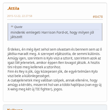
.Attila
2015-12-22, 22:27:58
#8478
Quote
mindenki emlegeti Harrison Ford-ot, hogy milyen jól
játszott
Érdekes, én még ilyet sehol sem olvastam és bennem sem az ő
játéka maradt meg. A szerepet eljátszotta, de semmi különös.
Amúgy igen, szerintem is Kylo viszi a sztorit, szerintem azok az
igazi SW jelenetek, amikor éppen Ren lovagot játszik. A hisztis
tini részei meg kellenek a sztorihoz.
Finn és Rey is jók, úgy közepesen jók, de egyértelműen Kylo
viszi bele a különlegességet.
A csatajelenetek meg valóban szépek, annak ellenére, hogy
amúgy a kérdés, miszerint hol van a többi hajótípus (van egy új
X-wing meg két új TIE fighter), jogos.