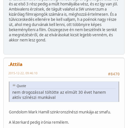
és az első 3 rész pedig a múlt homályába vész, és ez így van jól.
Ambivalens érzések, de tágult valahol a SW univerzum a
kizárólag filmrajongók számára is, méghozzá értelmesen. És a
túlvicceskedés ellenére be kell valljam, h a poénok nagy része
üt, ahol meg durvának kell lenni, ott többnyire képes
bekeményíteni a film. Összegezve én nem beszélnék le senkit
a megnézéséről, de az elvárásokat kicsit lejjebb venném, és
akkor nem lesz gond.
.Attila
2015-12-22, 09:46:10
#8470
Quote
nem drogozással töltötte az elmúlt 30 évet hanem
aktív színészi munkával
Gondolom Mark Hamill szinkronszínészi munkája az smafu.
A lézerkard pedig irónia remélem.