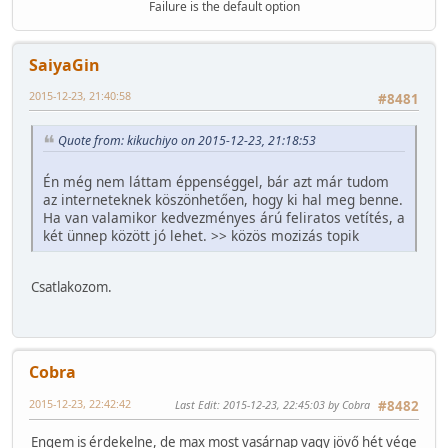
Failure is the default option
SaiyaGin
2015-12-23, 21:40:58
#8481
Quote from: kikuchiyo on 2015-12-23, 21:18:53
Én még nem láttam éppenséggel, bár azt már tudom
az interneteknek köszönhetően, hogy ki hal meg benne.
Ha van valamikor kedvezményes árú feliratos vetítés, a
két ünnep között jó lehet. >> közös mozizás topik
Csatlakozom.
Cobra
2015-12-23, 22:42:42
Last Edit
: 2015-12-23, 22:45:03 by Cobra
#8482
Engem is érdekelne, de max most vasárnap vagy jövő hét vége