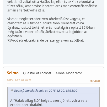
véletlenül voltak ott a Halálcsillag ellen is, az X-ek elvonták a
tüzet róluk, amennyire lehetett, azok meg osztották az áldást.
simán elfértek volna itt is.
viszont megkeseredett vén kötekedő fasz vagyok, és
csalódtam az új filmben. sokkal több is lehetett volna,
újrahasznosított történetre és nosztalgiára épített 95%-ban,
még talán a vader-pótlék játéka tetszett a legjobban az
egészben.
75%-ot adnék csak rá, de persze így is veri az I-III-at.
Selmo
Questor of Lochost
Global Moderator
2015-12-22, 02:40:21
#8468
Quote from: blackronin on 2015-12-20, 19:35:00
A "Halálcsillag 3.0" helyett azért jó lett volna valami
eredetibbet kitalálni.