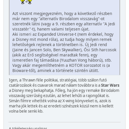
Azt viszont megjegyezném, hogy a következő részben
már nem egy "alternatív Birodalom visszavág"-ot
szeretnék látni (vagy a 9. részben egy alternatív "A Jedi
visszatér"-t), hanem valami teljesen újat.
Aki ismeri az Expanded Universe-t (nem érdekel, hogy
a Disney mit mond róla), az tudja hogy milyen remek
lehetőségek rejlenek a történetben is. Új Jedi rend
(Jaine és Jancen Solo, Ben Skywalker), Ősi Sith harcosok
(akik az Erő segítségével maradtak fenn), egy
ismeretlen faj támadása (Yuuzhan Vong háború), stb.
Vagy akár megemlíthetném a KOTOR sorozatot is (a
Bioware-től), aminek a története szintén ütött.
Igen, a Thrawn féle politikai, stratégiai, több szálon futó
csatározások és csavarok marad nálam továbbra is a
Star Wars
a Disney meg bekaphatja. Főleg, ha jön egy remake Birodalom
visszavág szerűség ezután, az lehet lehűti a rajongókat is.
Simán filmre vihették volna az X-wing könyveket is, azok is
marha jók lettek és az eredeti színészek közül nem is kellett
volna bele senki kb.
A tökéletesség unalmas.