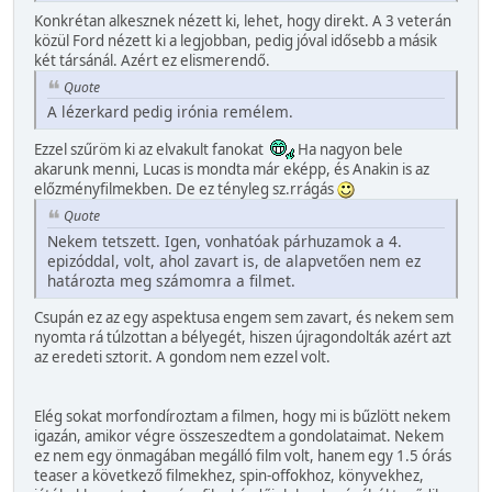
Konkrétan alkesznek nézett ki, lehet, hogy direkt. A 3 veterán
közül Ford nézett ki a legjobban, pedig jóval idősebb a másik
két társánál. Azért ez elismerendő.
Quote
A lézerkard pedig irónia remélem.
Ezzel szűröm ki az elvakult fanokat
Ha nagyon bele
akarunk menni, Lucas is mondta már eképp, és Anakin is az
előzményfilmekben. De ez tényleg sz.rrágás
Quote
Nekem tetszett. Igen, vonhatóak párhuzamok a 4.
epizóddal, volt, ahol zavart is, de alapvetően nem ez
határozta meg számomra a filmet.
Csupán ez az egy aspektusa engem sem zavart, és nekem sem
nyomta rá túlzottan a bélyegét, hiszen újragondolták azért azt
az eredeti sztorit. A gondom nem ezzel volt.
Elég sokat morfondíroztam a filmen, hogy mi is bűzlött nekem
igazán, amikor végre összeszedtem a gondolataimat. Nekem
ez nem egy önmagában megálló film volt, hanem egy 1.5 órás
teaser a következő filmekhez, spin-offokhoz, könyvekhez,