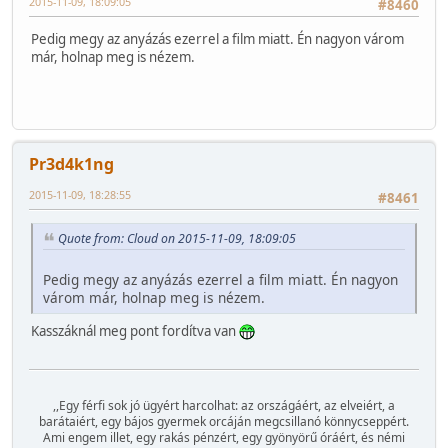
2015-11-09, 18:09:05
#8460
Pedig megy az anyázás ezerrel a film miatt. Én nagyon várom
már, holnap meg is nézem.
Pr3d4k1ng
2015-11-09, 18:28:55
#8461
Quote from: Cloud on 2015-11-09, 18:09:05
Pedig megy az anyázás ezerrel a film miatt. Én nagyon
várom már, holnap meg is nézem.
Kasszáknál meg pont fordítva van
,,Egy férfi sok jó ügyért harcolhat: az országáért, az elveiért, a
barátaiért, egy bájos gyermek orcáján megcsillanó könnycseppért.
Ami engem illet, egy rakás pénzért, egy gyönyörű óráért, és némi