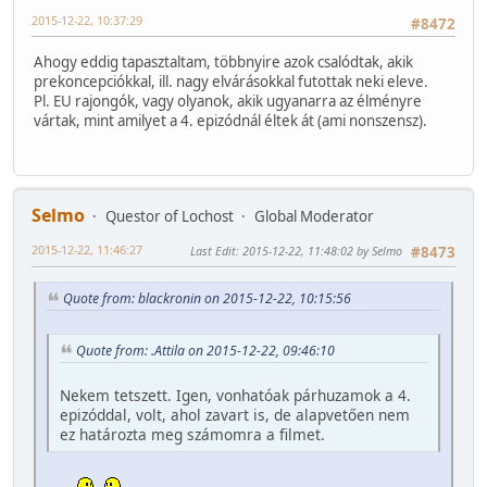
2015-12-22, 10:37:29
#8472
Ahogy eddig tapasztaltam, többnyire azok csalódtak, akik
prekoncepciókkal, ill. nagy elvárásokkal futottak neki eleve.
Pl. EU rajongók, vagy olyanok, akik ugyanarra az élményre
vártak, mint amilyet a 4. epizódnál éltek át (ami nonszensz).
Selmo
Questor of Lochost
Global Moderator
2015-12-22, 11:46:27
Last Edit
: 2015-12-22, 11:48:02 by Selmo
#8473
Quote from: blackronin on 2015-12-22, 10:15:56
Quote from: .Attila on 2015-12-22, 09:46:10
Nekem tetszett. Igen, vonhatóak párhuzamok a 4.
epizóddal, volt, ahol zavart is, de alapvetően nem
ez határozta meg számomra a filmet.