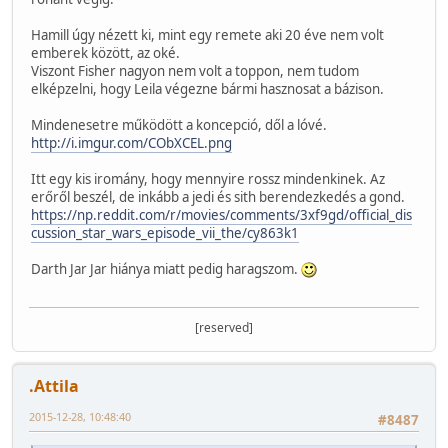
Hamill úgy nézett ki, mint egy remete aki 20 éve nem volt
emberek között, az oké.
Viszont Fisher nagyon nem volt a toppon, nem tudom
elképzelni, hogy Leila végezne bármi hasznosat a bázison.
Mindenesetre működött a koncepció, dől a lóvé.
http://i.imgur.com/CObXCEL.png
Itt egy kis iromány, hogy mennyire rossz mindenkinek. Az
erőről beszél, de inkább a jedi és sith berendezkedés a gond.
https://np.reddit.com/r/movies/comments/3xf9gd/official_dis
cussion_star_wars_episode_vii_the/cy863k1
Darth Jar Jar hiánya miatt pedig haragszom.
[reserved]
.Attila
2015-12-28, 10:48:40
#8487