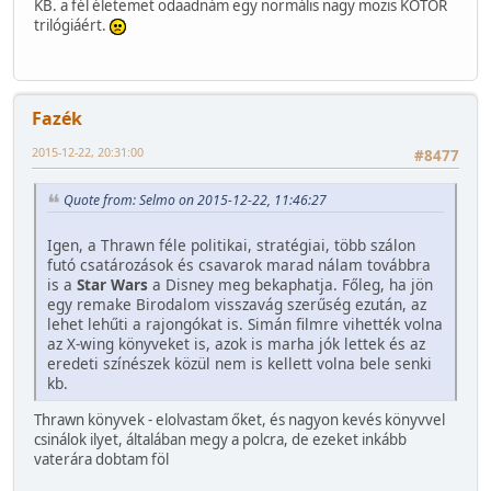
KB. a fél életemet odaadnám egy normális nagy mozis KOTOR
trilógiáért.
Fazék
2015-12-22, 20:31:00
#8477
Quote from: Selmo on 2015-12-22, 11:46:27
Igen, a Thrawn féle politikai, stratégiai, több szálon
futó csatározások és csavarok marad nálam továbbra
is a
Star Wars
a Disney meg bekaphatja. Főleg, ha jön
egy remake Birodalom visszavág szerűség ezután, az
lehet lehűti a rajongókat is. Simán filmre vihették volna
az X-wing könyveket is, azok is marha jók lettek és az
eredeti színészek közül nem is kellett volna bele senki
kb.
Thrawn könyvek - elolvastam őket, és nagyon kevés könyvvel
csinálok ilyet, általában megy a polcra, de ezeket inkább
vaterára dobtam föl