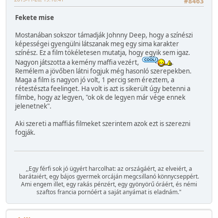
#8463
Fekete mise
Mostanában sokszor támadják Johnny Deep, hogy a színészi
képességei gyengülni látszanak meg egy sima karakter
színész. Ez a film tökéletesen mutatja, hogy egyik sem igaz.
Nagyon játszotta a kemény maffia vezért,
.
Remélem a jövőben látni fogjuk még hasonló szerepekben.
Maga a film is nagyon jó volt, 1 percig sem éreztem, a
rétestészta feelinget. Ha volt is azt is sikerült úgy betenni a
filmbe, hogy az legyen, "ok ok de legyen már vége ennek
jelenetnek".
Aki szereti a maffiás filmeket szerintem azok ezt is szerezni
fogják.
,,Egy férfi sok jó ügyért harcolhat: az országáért, az elveiért, a
barátaiért, egy bájos gyermek orcáján megcsillanó könnycseppért.
Ami engem illet, egy rakás pénzért, egy gyönyörű óráért, és némi
szaftos francia pornóért a saját anyámat is eladnám."