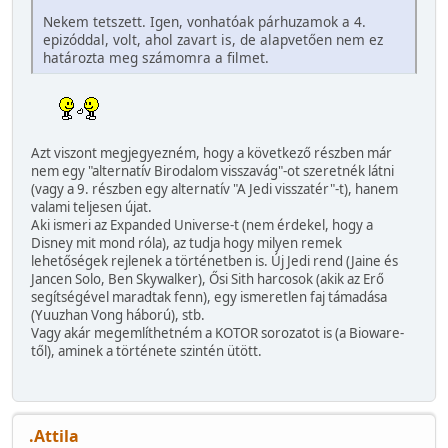
Nekem tetszett. Igen, vonhatóak párhuzamok a 4.
epizóddal, volt, ahol zavart is, de alapvetően nem ez
határozta meg számomra a filmet.
Azt viszont megjegyezném, hogy a következő részben már
nem egy "alternatív Birodalom visszavág"-ot szeretnék látni
(vagy a 9. részben egy alternatív "A Jedi visszatér"-t), hanem
valami teljesen újat.
Aki ismeri az Expanded Universe-t (nem érdekel, hogy a
Disney mit mond róla), az tudja hogy milyen remek
lehetőségek rejlenek a történetben is. Új Jedi rend (Jaine és
Jancen Solo, Ben Skywalker), Ősi Sith harcosok (akik az Erő
segítségével maradtak fenn), egy ismeretlen faj támadása
(Yuuzhan Vong háború), stb.
Vagy akár megemlíthetném a KOTOR sorozatot is (a Bioware-
től), aminek a története szintén ütött.
.Attila