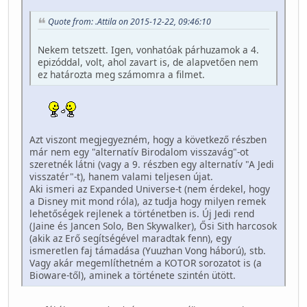
Quote from: .Attila on 2015-12-22, 09:46:10
Nekem tetszett. Igen, vonhatóak párhuzamok a 4.
epizóddal, volt, ahol zavart is, de alapvetően nem
ez határozta meg számomra a filmet.
Azt viszont megjegyezném, hogy a következő részben
már nem egy "alternatív Birodalom visszavág"-ot
szeretnék látni (vagy a 9. részben egy alternatív "A Jedi
visszatér"-t), hanem valami teljesen újat.
Aki ismeri az Expanded Universe-t (nem érdekel, hogy
a Disney mit mond róla), az tudja hogy milyen remek
lehetőségek rejlenek a történetben is. Új Jedi rend
(Jaine és Jancen Solo, Ben Skywalker), Ősi Sith harcosok
(akik az Erő segítségével maradtak fenn), egy
ismeretlen faj támadása (Yuuzhan Vong háború), stb.
Vagy akár megemlíthetném a KOTOR sorozatot is (a
Bioware-től), aminek a története szintén ütött.