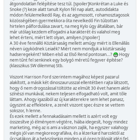
átgondolatlan felépítése tesz túl. [spoiler]Konkrétan a Luke és
Snoke (?) keze alatt tanult Kylon fél nap alatt, autodidakta
módon felülemelkedő Ray, és az agymosott, rohamosztagosok
közösségében gyermekkora óta nevelkedő Fin túlzottan
hirtelen pálfordulása zavart, na meg Kylo úgy általában, bár
már utólag kezdem elfogadni a karakterét és valahol meg
lehet érteni, miért lett olyan, amilyen.[/spoiler]
A 30 éve fennálló Köztársaság mellett amúgy miért is Ellenállás
néven ügyködnek Leiaék? Miért nem mondjuk a köztársaság
hadseregeként? Miben első az Első Rend pontosan...?
Hogy
nem tűnt fel senkinek egy bolygó méretű fegyver építése?
(klasszikus SW dilemma) Stb.
Viszont Harrison Ford szerintem magához képest pazarul
alakított, a másik két dinoszaurusszal ellentétben rajta látszott,
hogy ő nem drogozással töltötte az elmúlt 30 évet hanem aktív
színészi munkával, nekem teljesen elfogadható volt, amit tőle
láttam. Ahogy igazából az új karakterekre sem lehet panasz,
úgyszint az effektekre, a zenét viszont spec észre se vettem
sokszor, h lenne.
És ezek mellett a fennakadásaim mellett is azért volt egy
összesítve jó élményem végtére, hiába idegesít, hogy mindez
marketing, még az is ami a vásznon zajlik, ha egyszer valahogy
mégis jól van megkoreografálva, és a lézerkard harcoktól az
űrcsatákon át a helyszínekig minden a jó öreg trilógiát idézi fel,