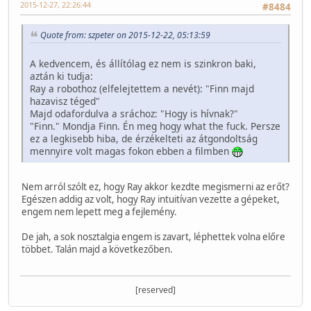
2015-12-27, 22:26:44
#8484
Quote from: szpeter on 2015-12-22, 05:13:59
A kedvencem, és állítólag ez nem is szinkron baki,
aztán ki tudja:
Ray a robothoz (elfelejtettem a nevét): "Finn majd
hazavisz téged"
Majd odafordulva a sráchoz: "Hogy is hívnak?"
"Finn." Mondja Finn. Én meg hogy what the fuck. Persze
ez a legkisebb hiba, de érzékelteti az átgondoltság
mennyire volt magas fokon ebben a filmben
Nem arról szólt ez, hogy Ray akkor kezdte megismerni az erőt?
Egészen addig az volt, hogy Ray intuitívan vezette a gépeket,
engem nem lepett meg a fejlemény.
De jah, a sok nosztalgia engem is zavart, léphettek volna előre
többet. Talán majd a következőben.
[reserved]