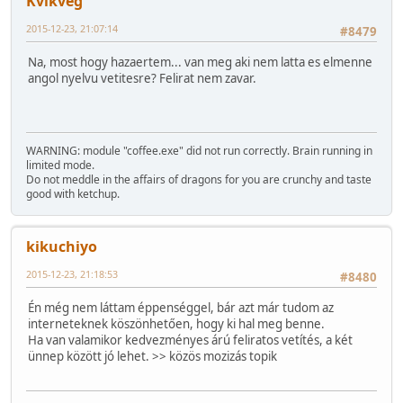
Kvikveg
2015-12-23, 21:07:14
#8479
Na, most hogy hazaertem... van meg aki nem latta es elmenne
angol nyelvu vetitesre? Felirat nem zavar.
WARNING: module "coffee.exe" did not run correctly. Brain running in
limited mode.
Do not meddle in the affairs of dragons for you are crunchy and taste
good with ketchup.
kikuchiyo
2015-12-23, 21:18:53
#8480
Én még nem láttam éppenséggel, bár azt már tudom az
interneteknek köszönhetően, hogy ki hal meg benne.
Ha van valamikor kedvezményes árú feliratos vetítés, a két
ünnep között jó lehet. >> közös mozizás topik