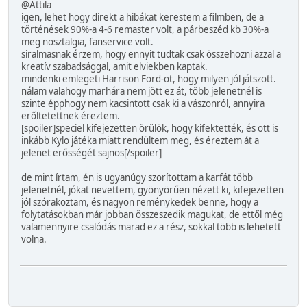
@Attila
igen, lehet hogy direkt a hibákat kerestem a filmben, de a
történések 90%-a 4-6 remaster volt, a párbeszéd kb 30%-a
meg nosztalgia, fanservice volt.
siralmasnak érzem, hogy ennyit tudtak csak összehozni azzal a
kreatív szabadsággal, amit elviekben kaptak.
mindenki emlegeti Harrison Ford-ot, hogy milyen jól játszott.
nálam valahogy marhára nem jött ez át, több jelenetnél is
szinte épphogy nem kacsintott csak ki a vászonról, annyira
erőltetettnek éreztem.
[spoiler]speciel kifejezetten örülök, hogy kifektették, és ott is
inkább Kylo játéka miatt rendültem meg, és éreztem át a
jelenet erősségét sajnos[/spoiler]
de mint írtam, én is ugyanúgy szorítottam a karfát több
jelenetnél, jókat nevettem, gyönyörűen nézett ki, kifejezetten
jól szórakoztam, és nagyon reménykedek benne, hogy a
folytatásokban már jobban összeszedik magukat, de ettől még
valamennyire csalódás marad ez a rész, sokkal több is lehetett
volna.