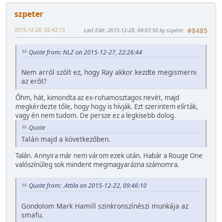
szpeter
2015-12-28, 02:42:13
Last Edit
: 2015-12-28, 04:03:50 by szpeter
#8485
Quote from: NLZ on 2015-12-27, 22:26:44
Nem arról szólt ez, hogy Ray akkor kezdte megismerni
az erőt?
Őhm, hát, kimondta az ex-rohamosztagos nevét, majd
megkérdezte tőle, hogy hogy is hívják. Ezt szerintem elírták,
vagy én nem tudom. De persze ez a legkisebb dolog.
Quote
Talán majd a következőben.
Talán. Annyira már nem várom ezek után. Habár a Rouge One
valószínűleg sok mindent megmagyarázna számomra.
Quote from: .Attila on 2015-12-22, 09:46:10
Gondolom Mark Hamill szinkronszínészi munkája az
smafu.