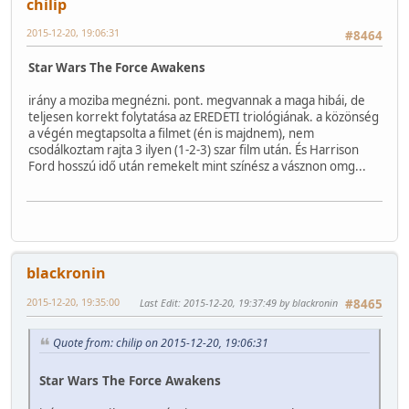
chilip
2015-12-20, 19:06:31
#8464
Star Wars The Force Awakens
irány a moziba megnézni. pont. megvannak a maga hibái, de
teljesen korrekt folytatása az EREDETI triológiának. a közönség
a végén megtapsolta a filmet (én is majdnem), nem
csodálkoztam rajta 3 ilyen (1-2-3) szar film után. És Harrison
Ford hosszú idő után remekelt mint színész a vásznon omg...
blackronin
2015-12-20, 19:35:00
Last Edit
: 2015-12-20, 19:37:49 by blackronin
#8465
Quote from: chilip on 2015-12-20, 19:06:31
Star Wars The Force Awakens