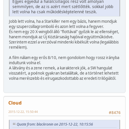
Egyes egyedül a halálcsillagos rész volt amolyan
semmilyen, de az is azért mert szétlőtték. sokkal jobb
lett volna ha csak működésképtelenné teszik.
Jobb lett volna, ha a Starkiller nem egy bázis, hanem mondjuk
egy szupercsillagromboló és azon lett volna a fegyver.
És nem egy 20 X-wingből álló "flottával" győzik le az ellenséget,
hanem mondjuk az Új Köztársaság hajóival együttműködve.
Szerintem ezzel a verzióval mindenki kibékült volna (legalábbis
remélem).
A film nálam egy erős 8/10, nem gondolom hogy rossz irányba
indultunk volna el.
A látvány és a zene remek, a karakterek jók, a SW hangulat
visszatért, a poénok gyakran betaláltak, de a történet lehetett
volna merészebb és elrugaszkodottabb az eredeti trilógiától.
Cloud
2015-12-22, 15:50:44
#8476
Quote from: blackronin on 2015-12-22, 10:15:56