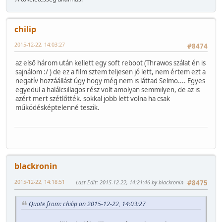
chilip
2015-12-22, 14:03:27
#8474
az első három után kellett egy soft reboot (Thrawos szálat én is
sajnálom :/ ) de ez a film sztem teljesen jó lett, nem értem ezt a
negatív hozzáállást úgy hogy még nem is láttad Selmo.... Egyes
egyedül a halálcsillagos rész volt amolyan semmilyen, de az is
azért mert szétlőtték. sokkal jobb lett volna ha csak
működésképtelenné teszik.
blackronin
2015-12-22, 14:18:51
Last Edit
: 2015-12-22, 14:21:46 by blackronin
#8475
Quote from: chilip on 2015-12-22, 14:03:27