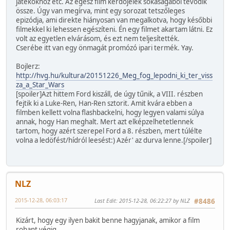
játékokhoz etc. Az egész film kérdőjelek sokaságából tevődik
össze. Úgy van megírva, mint egy sorozat tetszőleges
epizódja, ami direkte hiányosan van megalkotva, hogy későbbi
filmekkel ki lehessen egészíteni. Én egy filmet akartam látni. Ez
volt az egyetlen elvárásom, és ezt nem teljesítették.
Cserébe itt van egy önmagát promózó ipari termék. Yay.
Bojlerz:
http://hvg.hu/kultura/20151226_Meg_fog_lepodni_ki_ter_viss
za_a_Star_Wars
[spoiler]Azt hittem Ford kiszáll, de úgy tűnik, a VIII. részben
fejtik ki a Luke-Ren, Han-Ren sztorit. Amit kvára ebben a
filmben kellett volna flashbackelni, hogy legyen valami súlya
annak, hogy Han meghalt. Mert azt elképzelhetetlennek
tartom, hogy azért szerepel Ford a 8. részben, mert túlélte
volna a ledöfést/hídról leesést:) Azér' az durva lenne.[/spoiler]
NLZ
2015-12-28, 06:03:17
Last Edit
: 2015-12-28, 06:22:27 by NLZ
#8486
Kizárt, hogy egy ilyen bakit benne hagyjanak, amikor a film
rohant végig.