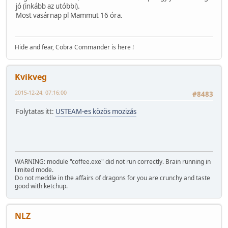
jó (inkább az utóbbi).
Most vasárnap pl Mammut 16 óra.
Hide and fear, Cobra Commander is here !
Kvikveg
2015-12-24, 07:16:00
#8483
Folytatas itt:
USTEAM-es közös mozizás
WARNING: module "coffee.exe" did not run correctly. Brain running in
limited mode.
Do not meddle in the affairs of dragons for you are crunchy and taste
good with ketchup.
NLZ