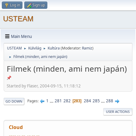
Log in
Sign up
USTEAM
Main Menu
USTEAM
Külvilág
Kultúra
(Moderator:
Ramiz
)
►
►
Filmek (minden, ami nem japán)
►
Filmek (minden, ami nem japán)
Started by Flaser, 2004-09-15, 11:18:12
1
...
281
282
284
285
...
288
Pages
283
GO DOWN
USER ACTIONS
Cloud