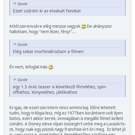
Quote
Ezzel szűröm ki az elvakult fanokat
Attól szerencsére elég messze vagyok
De ahányszor
hallottam, hogy "nem lézer, fény!"...
Quote
Elég sokat morfondíroztam a filmen
Én nem, lefoglal más
Quote
egy 1.5 órás teaser a következő filmekhez, spin-
offokhoz, könyvekhez, játékokhoz
Ez igaz, de ezzel szerintem nincs semmi baj. Előre lehetett
tudni, hogy trilógia lesz, míg ez 1977ben korántsem volt ilyen
biztos, ezért akkor kerek, önmagában is megálló filmet kellett
csinálni. A Disney eleve olyan összegért vette meg a LucasArts-
ot, hogy csak egy piszok nagy franchise-ért éri meg. Ez lehet jó
is, vagy rossz is, majd kiderül. Remélhetőleg a trilógia egy