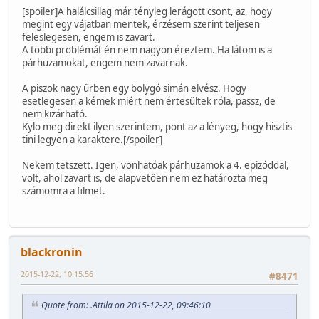
[spoiler]A halálcsillag már tényleg lerágott csont, az, hogy
megint egy vájatban mentek, érzésem szerint teljesen
feleslegesen, engem is zavart.
A többi problémát én nem nagyon éreztem. Ha látom is a
párhuzamokat, engem nem zavarnak.
A piszok nagy űrben egy bolygó simán elvész. Hogy
esetlegesen a kémek miért nem értesültek róla, passz, de
nem kizárható.
Kylo meg direkt ilyen szerintem, pont az a lényeg, hogy hisztis
tini legyen a karaktere.[/spoiler]
Nekem tetszett. Igen, vonhatóak párhuzamok a 4. epizóddal,
volt, ahol zavart is, de alapvetően nem ez határozta meg
számomra a filmet.
blackronin
2015-12-22, 10:15:56
#8471
Quote from: .Attila on 2015-12-22, 09:46:10