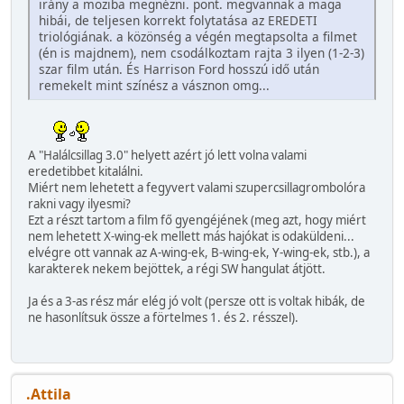
irány a moziba megnézni. pont. megvannak a maga
hibái, de teljesen korrekt folytatása az EREDETI
triológiának. a közönség a végén megtapsolta a filmet
(én is majdnem), nem csodálkoztam rajta 3 ilyen (1-2-3)
szar film után. És Harrison Ford hosszú idő után
remekelt mint színész a vásznon omg...
A "Halálcsillag 3.0" helyett azért jó lett volna valami
eredetibbet kitalálni.
Miért nem lehetett a fegyvert valami szupercsillagrombolóra
rakni vagy ilyesmi?
Ezt a részt tartom a film fő gyengéjének (meg azt, hogy miért
nem lehetett X-wing-ek mellett más hajókat is odaküldeni...
elvégre ott vannak az A-wing-ek, B-wing-ek, Y-wing-ek, stb.), a
karakterek nekem bejöttek, a régi SW hangulat átjött.
Ja és a 3-as rész már elég jó volt (persze ott is voltak hibák, de
ne hasonlítsuk össze a förtelmes 1. és 2. résszel).
.Attila