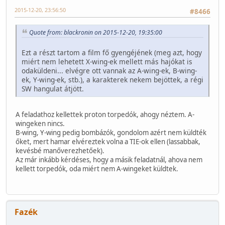
2015-12-20, 23:56:50
#8466
Quote from: blackronin on 2015-12-20, 19:35:00
Ezt a részt tartom a film fő gyengéjének (meg azt, hogy
miért nem lehetett X-wing-ek mellett más hajókat is
odaküldeni... elvégre ott vannak az A-wing-ek, B-wing-
ek, Y-wing-ek, stb.), a karakterek nekem bejöttek, a régi
SW hangulat átjött.
A feladathoz kellettek proton torpedók, ahogy néztem. A-
wingeken nincs.
B-wing, Y-wing pedig bombázók, gondolom azért nem küldték
őket, mert hamar elvéreztek volna a TIE-ok ellen (lassabbak,
kevésbé manőverezhetőek).
Az már inkább kérdéses, hogy a másik feladatnál, ahova nem
kellett torpedók, oda miért nem A-wingeket küldtek.
Fazék