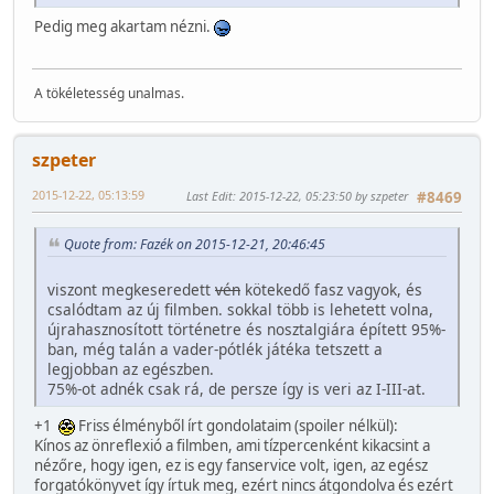
Pedig meg akartam nézni.
A tökéletesség unalmas.
szpeter
2015-12-22, 05:13:59
Last Edit
: 2015-12-22, 05:23:50 by szpeter
#8469
Quote from: Fazék on 2015-12-21, 20:46:45
viszont megkeseredett
vén
kötekedő fasz vagyok, és
csalódtam az új filmben. sokkal több is lehetett volna,
újrahasznosított történetre és nosztalgiára épített 95%-
ban, még talán a vader-pótlék játéka tetszett a
legjobban az egészben.
75%-ot adnék csak rá, de persze így is veri az I-III-at.
+1
Friss élményből írt gondolataim (spoiler nélkül):
Kínos az önreflexió a filmben, ami tízpercenként kikacsint a
nézőre, hogy igen, ez is egy fanservice volt, igen, az egész
forgatókönyvet így írtuk meg, ezért nincs átgondolva és ezért