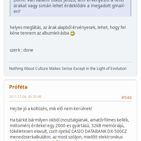
árakat vagy simán lehet érdeklődni a megadott gmail-
en?
helyes meglátás, az árak alapból érvényesek, lehet, hogy fel
kéne tennem az albumleírásba
szerk : done
Nothing About Culture Makes Sense Except in the Light of Evolution
Próféta
2011-12-04, 00:30:48
#546
Hej be jó a költözés, mik elő nem kerülnek!
Ha bárkit bármilyen okból (nosztalgiának, amatőrfilmes kellék,
mittomén) érdekel egy 2000-es gyártású, 32kB memóriájú,
tökéletesen elavult,
cseh nyelvű
CASIO DATABANK DX-500CZ
menedzserkalkulátor, az most szóljon, mielőtt elektronikus