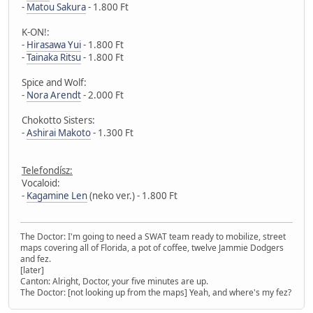
-
Matou Sakura
- 1.800 Ft
K-ON!:
-
Hirasawa Yui
- 1.800 Ft
-
Tainaka Ritsu
- 1.800 Ft
Spice and Wolf:
-
Nora Arendt
- 2.000 Ft
Chokotto Sisters:
-
Ashirai Makoto
- 1.300 Ft
Telefondísz:
Vocaloid:
-
Kagamine Len
(neko ver.) - 1.800 Ft
The Doctor: I'm going to need a SWAT team ready to mobilize, street
maps covering all of Florida, a pot of coffee, twelve Jammie Dodgers
and fez.
[later]
Canton: Alright, Doctor, your five minutes are up.
The Doctor: [not looking up from the maps] Yeah, and where's my fez?