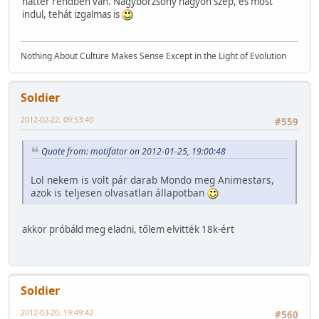
háttér rendben van. Nagybörzsöny nagyon szép, és most
indul, tehát izgalmas is
Nothing About Culture Makes Sense Except in the Light of Evolution
Soldier
2012-02-22, 09:53:40
#559
Quote from: motifator on 2012-01-25, 19:00:48
Lol nekem is volt pár darab Mondo meg Animestars,
azok is teljesen olvasatlan állapotban
akkor próbáld meg eladni, tőlem elvitték 18k-ért
Soldier
2012-03-20, 19:49:42
#560