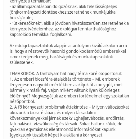
környezeti témákban;
- az államigazgatásban dolgozóknak, akik felelősségteljes
(ön)kormányzati döntésekhez szeretnének munkájukkal
hozzájárulni;
- "útkeresőknek", akik a jövőben hivatásszerűen szeretnének a
környezetvédelemhez, az ökológiai fenntarthatósághoz
kapcsolódó témákkal foglalkozni.
Az eddigi tapasztalatok alapján a tanfolyam kiváló alkalom arra
is, hogy a résztvevők hasonló gondolkodásmódú emberekkel
ismerkedjenek meg, barátságok és munkakapcsolatok
szülessenek.
TÉMAKÖRÖK. A tanfolyam hat nagy téma köré csoportosul:
1. Az emberi bioszféra-átalakítás története – Mi, emberek
lényegesen nagyobb mértékben alakítjuk át a bolygót, mint
bármelyik másik faj. Vajon miként váltunk ilyen különleges
élőlénnyé? Megvizsgáljuk az emberi történelmet egy szokatlan
nézőpontból.
2. A fő környezeti problémák áttekintése – Milyen változásokat
okozunk a bioszférában, és milyen társadalmi
következményekkel járnak ezek? Éghajlatváltozás, erdőirtás,
fajkihalások, vízszűkösség és társaik. Sokat hallunk róluk, de
gyakran egymásnak ellentmondó információkat kapunk.
Igyekszünk tisztább képet kialakítani a környezeti