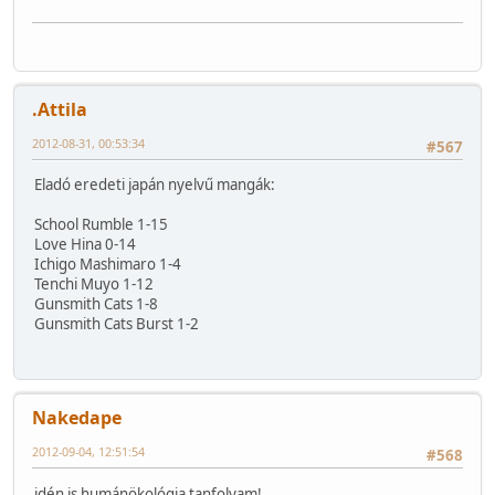
.Attila
2012-08-31, 00:53:34
#567
Eladó eredeti japán nyelvű mangák:
School Rumble 1-15
Love Hina 0-14
Ichigo Mashimaro 1-4
Tenchi Muyo 1-12
Gunsmith Cats 1-8
Gunsmith Cats Burst 1-2
Nakedape
2012-09-04, 12:51:54
#568
idén is humánökológia tanfolyam!