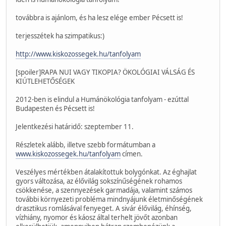
továbbra is ajánlom, és ha lesz elége ember Pécsett is!
terjesszétek ha szimpatikus:)
http://www.kiskozossegek.hu/tanfolyam
[spoiler]RAPA NUI VAGY TIKOPIA? ÖKOLÓGIAI VÁLSÁG ÉS
KIÚTLEHETŐSÉGEK
2012-ben is elindul a Humánökológia tanfolyam - ezúttal
Budapesten és Pécsett is!
Jelentkezési határidő: szeptember 11.
Részletek alább, illetve szebb formátumban a
www.kiskozossegek.hu/tanfolyam
címen.
Veszélyes mértékben átalakítottuk bolygónkat. Az éghajlat
gyors változása, az élővilág sokszínűségének rohamos
csökkenése, a szennyezések garmadája, valamint számos
további környezeti probléma mindnyájunk életminőségének
drasztikus romlásával fenyeget. A sivár élővilág, éhínség,
vízhiány, nyomor és káosz által terhelt jövőt azonban