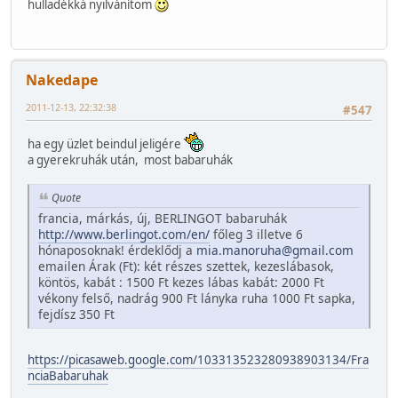
hulladékká nyilvánítom
Nakedape
2011-12-13, 22:32:38
#547
ha egy üzlet beindul jeligére
a gyerekruhák után, most babaruhák
Quote
francia, márkás, új, BERLINGOT babaruhák
http://www.berlingot.com/en/
főleg 3 illetve 6
hónaposoknak! érdeklődj a
mia.manoruha@gmail.com
emailen Árak (Ft): két részes szettek, kezeslábasok,
köntös, kabát : 1500 Ft kezes lábas kabát: 2000 Ft
vékony felső, nadrág 900 Ft lányka ruha 1000 Ft sapka,
fejdísz 350 Ft
https://picasaweb.google.com/103313523280938903134/Fra
nciaBabaruhak