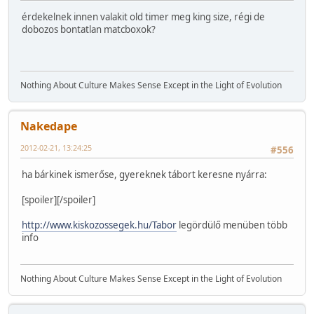
érdekelnek innen valakit old timer meg king size, régi de
dobozos bontatlan matcboxok?
Nothing About Culture Makes Sense Except in the Light of Evolution
Nakedape
2012-02-21, 13:24:25
#556
ha bárkinek ismerőse, gyereknek tábort keresne nyárra:
[spoiler]
[/spoiler]
http://www.kiskozossegek.hu/Tabor
legördülő menüben több
info
Nothing About Culture Makes Sense Except in the Light of Evolution