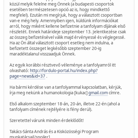
közül melyik felelne meg Önnek (a budapesti csoportok
esetében természetesen opció az is, hogy mindkettő
megfelel). Ezután mi megírjuk, hogy a választott csoportban
van-e még hely. Amennyiben igen, küldünk információkat
arról, hogy miként kellene befizetnie a tanfolyam díjának első
részletét. Ennek határideje szeptember 13. Jelentkezése csak
az összeg befizetésével válik majd érvényessé és véglegessé.
Ha az Ön által választott csoport esetleg nem indulna, a
befizetett összeget legkésőbb szeptember 20-ig
maradéktalanul visszaadjuk Önnek.
Az egyik korábbi résztvevő véleménye a tanfolyamról itt
olvasható:
http://fordulo-portal.hu/index.php?
page=news&id=37
.
Ha bármi kérdése van a tanfolyammal kapcsolatban, kérjük,
írja meg nekünk a humanokologia [kukac]
gmail.com
címre.
Első alkalom szeptember 18-án, 20-án, illetve 22-én (ahol a
tanfolyam címének rejtélyére is fény derül).
Szeretettel várunk minden érdeklődőt!
Takács-Sánta András és a Kisközösségi Program
munkatársai[/spoiler]