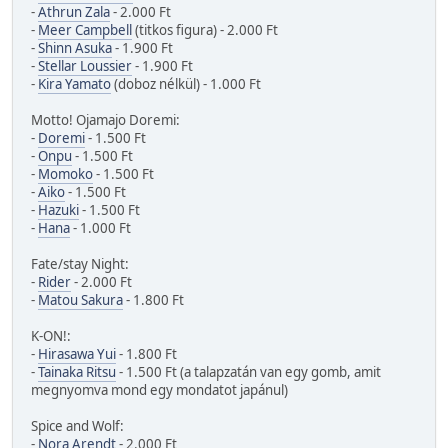
-
Athrun Zala
- 2.000 Ft
-
Meer Campbell
(titkos figura) - 2.000 Ft
-
Shinn Asuka
- 1.900 Ft
-
Stellar Loussier
- 1.900 Ft
-
Kira Yamato
(doboz nélkül) - 1.000 Ft
Motto! Ojamajo Doremi:
-
Doremi
- 1.500 Ft
-
Onpu
- 1.500 Ft
-
Momoko
- 1.500 Ft
-
Aiko
- 1.500 Ft
-
Hazuki
- 1.500 Ft
-
Hana
- 1.000 Ft
Fate/stay Night:
-
Rider
- 2.000 Ft
-
Matou Sakura
- 1.800 Ft
K-ON!:
-
Hirasawa Yui
- 1.800 Ft
-
Tainaka Ritsu
- 1.500 Ft (a talapzatán van egy gomb, amit
megnyomva mond egy mondatot japánul)
Spice and Wolf:
-
Nora Arendt
- 2.000 Ft