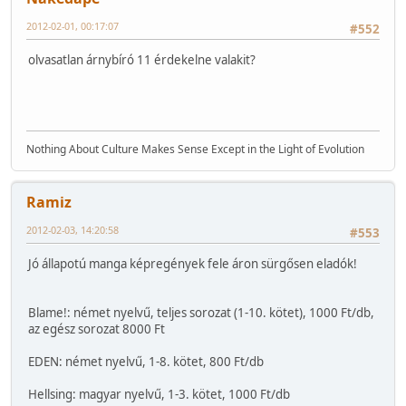
2012-02-01, 00:17:07
#552
olvasatlan árnybíró 11 érdekelne valakit?
Nothing About Culture Makes Sense Except in the Light of Evolution
Ramiz
2012-02-03, 14:20:58
#553
Jó állapotú manga képregények fele áron sürgősen eladók!
Blame!: német nyelvű, teljes sorozat (1-10. kötet), 1000 Ft/db,
az egész sorozat 8000 Ft
EDEN: német nyelvű, 1-8. kötet, 800 Ft/db
Hellsing: magyar nyelvű, 1-3. kötet, 1000 Ft/db