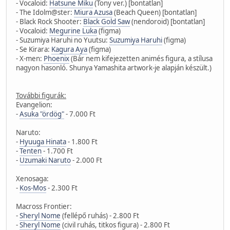
- Vocaloid:
Hatsune Miku
(Tony ver.) [bontatlan]
- The Idolm@ster:
Miura Azusa
(Beach Queen) [bontatlan]
- Black Rock Shooter:
Black Gold Saw
(nendoroid) [bontatlan]
- Vocaloid:
Megurine Luka
(figma)
- Suzumiya Haruhi no Yuutsu:
Suzumiya Haruhi
(figma)
- Se Kirara:
Kagura Aya
(figma)
- X-men:
Phoenix
(Bár nem kifejezetten animés figura, a stílusa
nagyon hasonló. Shunya Yamashita artwork-je alapján készült.)
További figurák:
Evangelion:
-
Asuka "ördög"
- 7.000 Ft
Naruto:
-
Hyuuga Hinata
- 1.800 Ft
-
Tenten
- 1.700 Ft
-
Uzumaki Naruto
- 2.000 Ft
Xenosaga:
-
Kos-Mos
- 2.300 Ft
Macross Frontier:
-
Sheryl Nome
(fellépő ruhás) - 2.800 Ft
-
Sheryl Nome
(civil ruhás, titkos figura) - 2.800 Ft