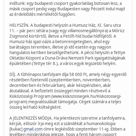
indítunk: egy budapesti csoport gyakorlatilag biztosan lesz, a
másik csoport pedig vagy Budapesten vagy Pécsett indul majd
az érdeklődés mértékétől függően.
HELYSZÍN. A budapesti helyszín a Humusz Ház, XI. Saru utca
11. – pár perc sétára (vagy egy villamosmegállónyira) a Móricz
Zsigmond körtértől, illetve a Petőfi-híd budai hídfőjétől. A
Humusz-ház igazi oázis a betonrengetegben, ahol egy
barátságos teremben, illetve jó idő esetén egy nagyon
hangulatos kertben beszélgethetünk. A pécsi helyszín a Tettye
Oktatási Központ a Duna-Dráva Nemzeti Park igazgatóságának
épületében (Tettye tér 8.), a város egyik legszebb helyén.
DÍJ. A tízhónapos tanfolyam díja 58 000 Ft, amely négy egyenlő
részletben fizetendő (szeptemberben, novemberben,
decemberben és februárban), akár készpénzben, akár
átutalással. A befizetett összeggel minden résztvevő a
Kisközösségi Program (www.kiskozossegek.hu/Kiskozossegi-
program) megvalósulását támogatja. Cégek számára a teljes
összeg leírható költségként.
A JELENTKEZÉS MÓDJA. Ha jelentkezni szeretne a tanfolyamra,
kérjük, először írja meg ezt a szándékát a humanokologia
[kukac]
gmail.com
címre legkésőbb szeptember 11-ig. Ebben a
levélben mindenképp jelezze, hogy a fenti három csoport