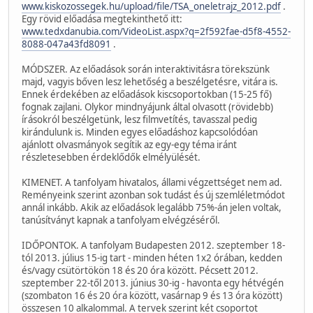
www.kiskozossegek.hu/upload/file/TSA_oneletrajz_2012.pdf
.
Egy rövid előadása megtekinthető itt:
www.tedxdanubia.com/VideoList.aspx?q=2f592fae-d5f8-4552-
8088-047a43fd8091
.
MÓDSZER. Az előadások során interaktivitásra törekszünk
majd, vagyis bőven lesz lehetőség a beszélgetésre, vitára is.
Ennek érdekében az előadások kiscsoportokban (15-25 fő)
fognak zajlani. Olykor mindnyájunk által olvasott (rövidebb)
írásokról beszélgetünk, lesz filmvetítés, tavasszal pedig
kirándulunk is. Minden egyes előadáshoz kapcsolódóan
ajánlott olvasmányok segítik az egy-egy téma iránt
részletesebben érdeklődők elmélyülését.
KIMENET. A tanfolyam hivatalos, állami végzettséget nem ad.
Reményeink szerint azonban sok tudást és új szemléletmódot
annál inkább. Akik az előadások legalább 75%-án jelen voltak,
tanúsítványt kapnak a tanfolyam elvégzéséről.
IDŐPONTOK. A tanfolyam Budapesten 2012. szeptember 18-
tól 2013. július 15-ig tart - minden héten 1x2 órában, kedden
és/vagy csütörtökön 18 és 20 óra között. Pécsett 2012.
szeptember 22-től 2013. június 30-ig - havonta egy hétvégén
(szombaton 16 és 20 óra között, vasárnap 9 és 13 óra között)
összesen 10 alkalommal. A tervek szerint két csoportot