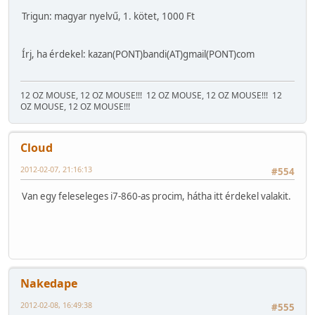
Trigun: magyar nyelvű, 1. kötet, 1000 Ft
Írj, ha érdekel: kazan(PONT)bandi(AT)gmail(PONT)com
12 OZ MOUSE, 12 OZ MOUSE!!!
12 OZ MOUSE, 12 OZ MOUSE!!!
12
OZ MOUSE, 12 OZ MOUSE!!!
Cloud
2012-02-07, 21:16:13
#554
Van egy feleseleges i7-860-as procim, hátha itt érdekel valakit.
Nakedape
2012-02-08, 16:49:38
#555