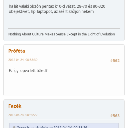
ha lát valaki olcsón pentax k10-d vázat, 28-70 és 80-320
obejektívet, hp laptopot, az azért szóljon nekem
Nothing About Culture Makes Sense Except in the Light of Evolution
Próféta
2012-04-24, 00:38:39
#562
Ez így lopva lett tőled?
Fazék
2012-04-24, 00:39:22
#563
Quote from: Próféta on 2012-04-24, 00:38:39