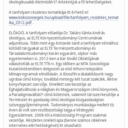
ökologikusabb életmódért? Áttekintjük a fő lehetőségeket.
A tanfolyam részletes tematikája itt érhető el:
www.kiskozossegek.hu/upload/file/tanfolyam_reszletes_temat
ika_2012.pdf
.
ELŐADÓ. A tanfolyam előadója Dr. Takács-Sánta András
ökológus, az ELTE Környezettudományi Centrumának
adjunktusa. Több mint egy évtizede tanít a tanfolyam témáihoz
kötődő tárgyakat az ELTE Természettudományi és
Társadalomtudományi Karán egyaránt, olykor más
egyetemeken is. 2012-ben a Kar Kiváló Oktatójának
választották az ELTE TTK-n. Egy időben az MTA Szociológiai
Kutatóintézetében dolgozott az első itthoni települési
klímaprogramok elindításán. A Bioszféra-átalakításunk nagy
ugrásai című könyv, továbbá mintegy két tucat szakcikk, illetve
könyvfejezet szerzője. Emellett szerkesztője az
Éghajlatváltozás a világban és Magyarországon című könyvnek,
a Paradigmaváltás?! című kötetnek, valamint társszerkesztője a
Természet és gazdaság című ökológiai közgazdaságtan
szöveggyűjteménynek. Tudományos munkássága mellett tíz
éven át volt szervezőbizottsági tagja a Védegylet
Egyesületnek. 2008-tól a Kisközösségi Program szakmai
vezetője. Részletes önéletrajza (benne számos cikkének
internetes elérhetőségével) itt olvasható: