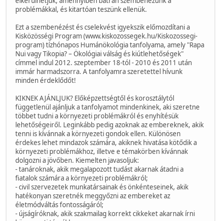
elkerülhetjük, amennyiben bátran szembenézünk a
problémákkal, és kitartóan teszünk ellenük.
Ezt a szembenézést és cselekvést igyekszik előmozdítani a
Kisközösségi Program (www.kiskozossegek.hu/Kiskozossegi-
program) tízhónapos Humánökológia tanfolyama, amely "Rapa
Nui vagy Tikopia? – Ökológiai válság és kiútlehetőségek"
címmel indul 2012. szeptember 18-tól - 2010 és 2011 után
immár harmadszorra. A tanfolyamra szeretettel hívunk
minden érdeklődőt!
KIKNEK AJÁNLJUK? Előképzettségtől és korosztálytól
függetlenül ajánljuk a tanfolyamot mindenkinek, aki szeretne
többet tudni a környezeti problémákról és enyhítésük
lehetőségeiről. Leginkább pedig azoknak az embereknek, akik
tenni is kívánnak a környezeti gondok ellen. Különösen
érdekes lehet mindazok számára, akiknek hivatása kötődik a
környezeti problémákhoz, illetve e témakörben kívánnak
dolgozni a jövőben. Kiemelten javasoljuk:
- tanároknak, akik megalapozott tudást akarnak átadni a
fiatalok számára a környezeti problémákról;
- civil szervezetek munkatársainak és önkénteseinek, akik
hatékonyan szeretnék meggyőzni az embereket az
életmódváltás fontosságáról;
- újságíróknak, akik szakmailag korrekt cikkeket akarnak írni