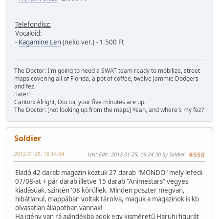
Telefondísz:
Vocaloid:
-
Kagamine Len
(neko ver.) - 1.500 Ft
The Doctor: I'm going to need a SWAT team ready to mobilize, street
maps covering all of Florida, a pot of coffee, twelve Jammie Dodgers
and fez.
[later]
Canton: Alright, Doctor, your five minutes are up.
The Doctor: [not looking up from the maps] Yeah, and where's my fez?
Soldier
2012-01-25, 16:14:34
Last Edit
: 2012-01-25, 16:24:30 by Soldier
#550
Eladó 42 darab magazin köztük 27 darab "MONDO" mely lefedi
07/08-at + pár darab illetve 15 darab "Animestars" vegyes
kiadásúak, szintén '08 körüliek. Minden poszter megvan,
hibátlanul, mappában voltak tárolva, maguk a magazinok is kb
olvasatlan állapotban vannak!
Ha igény van rá ajándékba adok egy kisméretű Haruhi figurát