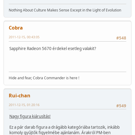
Nothing About Culture Makes Sense Except in the Light of Evolution
Cobra
2011-12-15, 00:43:05
#548
Sapphire Radeon 5670 érdekel esetleg valakit?
Hide and fear, Cobra Commander is here !
Rui-chan
2011-12-15, 01:20:16
#549
Nagy figura kiárusítás!
Ez a pár darab figura a drágább kategóriába tartozik, inkább
komoly gyűjtők figyelmébe ajánlanám. Árakról PM-ben