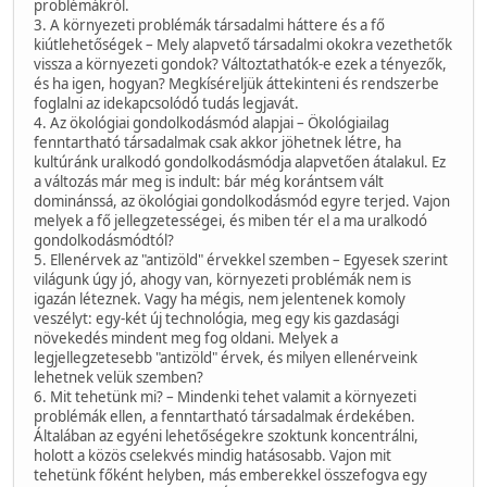
problémákról.
3. A környezeti problémák társadalmi háttere és a fő
kiútlehetőségek – Mely alapvető társadalmi okokra vezethetők
vissza a környezeti gondok? Változtathatók-e ezek a tényezők,
és ha igen, hogyan? Megkíséreljük áttekinteni és rendszerbe
foglalni az idekapcsolódó tudás legjavát.
4. Az ökológiai gondolkodásmód alapjai – Ökológiailag
fenntartható társadalmak csak akkor jöhetnek létre, ha
kultúránk uralkodó gondolkodásmódja alapvetően átalakul. Ez
a változás már meg is indult: bár még korántsem vált
dominánssá, az ökológiai gondolkodásmód egyre terjed. Vajon
melyek a fő jellegzetességei, és miben tér el a ma uralkodó
gondolkodásmódtól?
5. Ellenérvek az "antizöld" érvekkel szemben – Egyesek szerint
világunk úgy jó, ahogy van, környezeti problémák nem is
igazán léteznek. Vagy ha mégis, nem jelentenek komoly
veszélyt: egy-két új technológia, meg egy kis gazdasági
növekedés mindent meg fog oldani. Melyek a
legjellegzetesebb "antizöld" érvek, és milyen ellenérveink
lehetnek velük szemben?
6. Mit tehetünk mi? – Mindenki tehet valamit a környezeti
problémák ellen, a fenntartható társadalmak érdekében.
Általában az egyéni lehetőségekre szoktunk koncentrálni,
holott a közös cselekvés mindig hatásosabb. Vajon mit
tehetünk főként helyben, más emberekkel összefogva egy