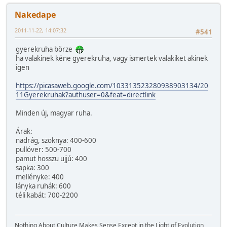
Nakedape
2011-11-22, 14:07:32
#541
gyerekruha börze
ha valakinek kéne gyerekruha, vagy ismertek valakiket akinek
igen
https://picasaweb.google.com/103313523280938903134/20
11Gyerekruhak?authuser=0&feat=directlink
Minden új, magyar ruha.
Árak:
nadrág, szoknya: 400-600
pullóver: 500-700
pamut hosszu ujjú: 400
sapka: 300
mellényke: 400
lányka ruhák: 600
téli kabát: 700-2200
Nothing About Culture Makes Sense Except in the Light of Evolution