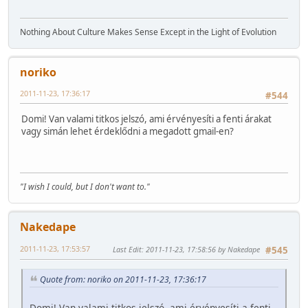
Nothing About Culture Makes Sense Except in the Light of Evolution
noriko
2011-11-23, 17:36:17
#544
Domi! Van valami titkos jelszó, ami érvényesíti a fenti árakat
vagy simán lehet érdeklődni a megadott gmail-en?
"I wish I could, but I don't want to."
Nakedape
2011-11-23, 17:53:57
Last Edit
: 2011-11-23, 17:58:56 by Nakedape
#545
Quote from: noriko on 2011-11-23, 17:36:17
Domi! Van valami titkos jelszó, ami érvényesíti a fenti