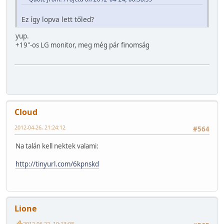
Ez így lopva lett tőled?
yup.
+19"-os LG monitor, meg még pár finomság
Cloud
2012-04-26, 21:24:12
#564
Na talán kell nektek valami:
http://tinyurl.com/6kpnskd
Lione
2012-06-22, 19:13:08