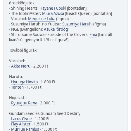
érdeklődjetek!
- Shining Hearts:
Hayane Fubuki
[bontatlan]
- The Idolm@ster:
Miura Azusa
(Beach Queen) [bontatlan]
- Vocaloid:
Megurine Luka
(figma)
- Suzumiya Haruhi no Yuutsu:
Suzumiya Haruhi
(figma)
- NGE (Evangelion):
Asuka "ördög"
- Shirotsume Souwa - Episode of the Clovers:
Ema
(Limitált
kiadású, gyönyörű 1/6-os figura!)
További figurák:
Vocaloid:
-
Akita Neru
- 2.200 Ft
Naruto:
-
Hyuuga Hinata
- 1.800 Ft
-
Tenten
- 1.700 Ft
Higurashi:
-
Ryuuguu Rena
- 2.000 Ft
Gundam Seed és Gundam Seed Destiny:
-
Lacus Clyne
- 1.200 Ft
-
Flay Allster
- 1.500 Ft
-
Murrue Ramius
- 1.500 Ft