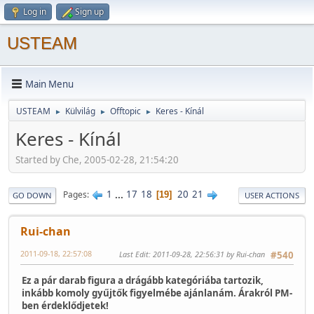
Log in
Sign up
USTEAM
Main Menu
USTEAM
Külvilág
Offtopic
Keres - Kínál
►
►
►
Keres - Kínál
Started by Che, 2005-02-28, 21:54:20
1
...
17
18
20
21
Pages
19
GO DOWN
USER ACTIONS
Rui-chan
2011-09-18, 22:57:08
Last Edit
: 2011-09-28, 22:56:31 by Rui-chan
#540
Ez a pár darab figura a drágább kategóriába tartozik,
inkább komoly gyűjtők figyelmébe ajánlanám. Árakról PM-
ben érdeklődjetek!