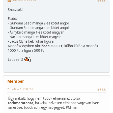
#565
Sziasztok!
Eladó:
- Gundam Seed manga 2-es kötet angol
- Gundam Seed manga 4-es kötet angol
- Árnybíró manga 1-es kötet magyar
- Naruto manga 1-es kötet magyar
- Lacus Clyne kék ruhás figura
Az egész egyben
akciósan 3000 Ft
, külön-külön a mangák
1000 Ft, a figura 500 Ft
Let's seft!
Member
2012-06-27, 19:08:57
#566
Úgy alakult, hogy nem tudok elmenni az utolsó
rockmaratonra
, ha valaki szívesen elmenne vagy van ilyen
ismerőse, tudok adni egy napijegyet. PM me.