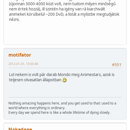
(újonnan 3000-4000 közt volt, nem tudom milyen minőségű
nem értek hozzá), ill szintén ha igény van rá kiarchivált
animeket körülbelül ~200 DvD, a listát a mylistbe megtudjátok
nézni.
motifator
2012-01-25, 19:00:48
#551
Lol nekem is volt pár darab Mondo meg Animestars, azok is
teljesen olvasatlan állapotban
Nothing amazing happens here, and you get used to that: used to a
world where everything is ordinary.
Every day we spend here is like a whole lifetime of dying slowly.
Nakedape