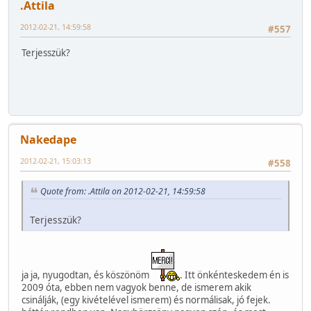
.Attila
2012-02-21, 14:59:58
#557
Terjesszük?
Nakedape
2012-02-21, 15:03:13
#558
Quote from: .Attila on 2012-02-21, 14:59:58
Terjesszük?
ja ja, nyugodtan, és köszönöm
. Itt önkénteskedem én is
2009 óta, ebben nem vagyok benne, de ismerem akik
csinálják, (egy kivételével ismerem) és normálisak, jó fejek.