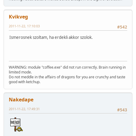
Kvikveg
2011-11-22, 17:10:03
#542
Ismerosnek szoltam, ha erdekli akkor szolok.
WARNING: module "coffee.exe" did not run correctly. Brain running in
limited mode.
Do not meddle in the affairs of dragons for you are crunchy and taste
good with ketchup.
Nakedape
2011-11-22, 17:49:31
#543