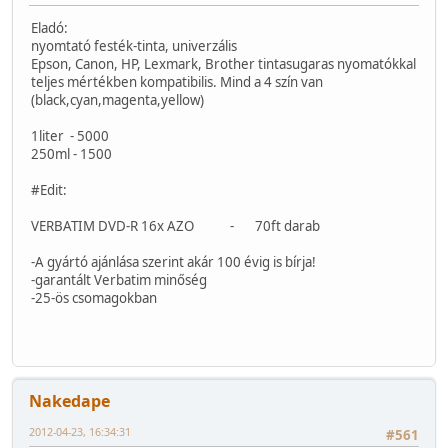
Eladó:
nyomtató festék-tinta, univerzális
Epson, Canon, HP, Lexmark, Brother tintasugaras nyomatókkal
teljes mértékben kompatibilis. Mind a 4 szín van
(black,cyan,magenta,yellow)
1liter - 5000
250ml - 1500
#Edit:
VERBATIM DVD-R 16x AZO - 70ft darab
-A gyártó ajánlása szerint akár 100 évig is bírja!
-garantált Verbatim minőség
-25-ös csomagokban
Nakedape
2012-04-23, 16:34:31
#561