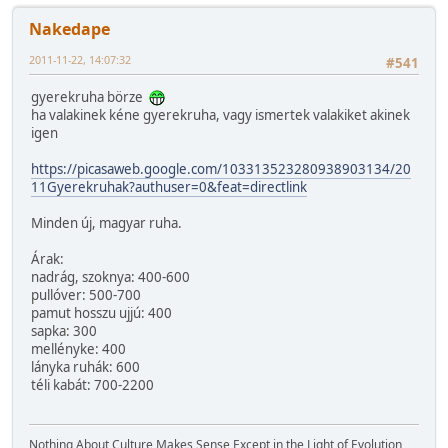
Nakedape
2011-11-22, 14:07:32
#541
gyerekruha börze
ha valakinek kéne gyerekruha, vagy ismertek valakiket akinek
igen
https://picasaweb.google.com/103313523280938903134/20
11Gyerekruhak?authuser=0&feat=directlink
Minden új, magyar ruha.
Árak:
nadrág, szoknya: 400-600
pullóver: 500-700
pamut hosszu ujjú: 400
sapka: 300
mellényke: 400
lányka ruhák: 600
téli kabát: 700-2200
Nothing About Culture Makes Sense Except in the Light of Evolution