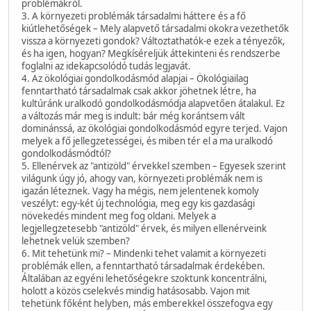
problémákról.
3. A környezeti problémák társadalmi háttere és a fő
kiútlehetőségek – Mely alapvető társadalmi okokra vezethetők
vissza a környezeti gondok? Változtathatók-e ezek a tényezők,
és ha igen, hogyan? Megkíséreljük áttekinteni és rendszerbe
foglalni az idekapcsolódó tudás legjavát.
4. Az ökológiai gondolkodásmód alapjai – Ökológiailag
fenntartható társadalmak csak akkor jöhetnek létre, ha
kultúránk uralkodó gondolkodásmódja alapvetően átalakul. Ez
a változás már meg is indult: bár még korántsem vált
dominánssá, az ökológiai gondolkodásmód egyre terjed. Vajon
melyek a fő jellegzetességei, és miben tér el a ma uralkodó
gondolkodásmódtól?
5. Ellenérvek az "antizöld" érvekkel szemben – Egyesek szerint
világunk úgy jó, ahogy van, környezeti problémák nem is
igazán léteznek. Vagy ha mégis, nem jelentenek komoly
veszélyt: egy-két új technológia, meg egy kis gazdasági
növekedés mindent meg fog oldani. Melyek a
legjellegzetesebb "antizöld" érvek, és milyen ellenérveink
lehetnek velük szemben?
6. Mit tehetünk mi? – Mindenki tehet valamit a környezeti
problémák ellen, a fenntartható társadalmak érdekében.
Általában az egyéni lehetőségekre szoktunk koncentrálni,
holott a közös cselekvés mindig hatásosabb. Vajon mit
tehetünk főként helyben, más emberekkel összefogva egy