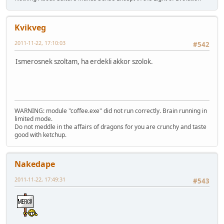
Kvikveg
2011-11-22, 17:10:03
#542
Ismerosnek szoltam, ha erdekli akkor szolok.
WARNING: module "coffee.exe" did not run correctly. Brain running in
limited mode.
Do not meddle in the affairs of dragons for you are crunchy and taste
good with ketchup.
Nakedape
2011-11-22, 17:49:31
#543