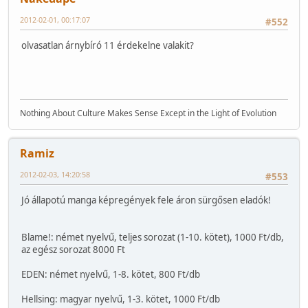
2012-02-01, 00:17:07
#552
olvasatlan árnybíró 11 érdekelne valakit?
Nothing About Culture Makes Sense Except in the Light of Evolution
Ramiz
2012-02-03, 14:20:58
#553
Jó állapotú manga képregények fele áron sürgősen eladók!
Blame!: német nyelvű, teljes sorozat (1-10. kötet), 1000 Ft/db,
az egész sorozat 8000 Ft
EDEN: német nyelvű, 1-8. kötet, 800 Ft/db
Hellsing: magyar nyelvű, 1-3. kötet, 1000 Ft/db