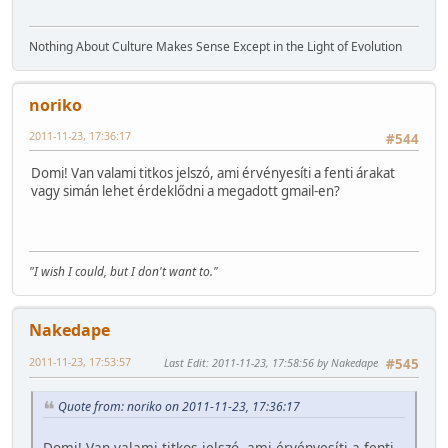
Nothing About Culture Makes Sense Except in the Light of Evolution
noriko
2011-11-23, 17:36:17
#544
Domi! Van valami titkos jelszó, ami érvényesíti a fenti árakat
vagy simán lehet érdeklődni a megadott gmail-en?
"I wish I could, but I don't want to."
Nakedape
2011-11-23, 17:53:57
Last Edit
: 2011-11-23, 17:58:56 by Nakedape
#545
Quote from: noriko on 2011-11-23, 17:36:17
Domi! Van valami titkos jelszó, ami érvényesíti a fenti