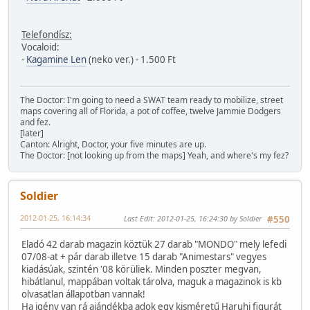
Telefondísz:
Vocaloid:
-
Kagamine Len
(neko ver.) - 1.500 Ft
The Doctor: I'm going to need a SWAT team ready to mobilize, street
maps covering all of Florida, a pot of coffee, twelve Jammie Dodgers
and fez.
[later]
Canton: Alright, Doctor, your five minutes are up.
The Doctor: [not looking up from the maps] Yeah, and where's my fez?
Soldier
2012-01-25, 16:14:34
Last Edit
: 2012-01-25, 16:24:30 by Soldier
#550
Eladó 42 darab magazin köztük 27 darab "MONDO" mely lefedi
07/08-at + pár darab illetve 15 darab "Animestars" vegyes
kiadásúak, szintén '08 körüliek. Minden poszter megvan,
hibátlanul, mappában voltak tárolva, maguk a magazinok is kb
olvasatlan állapotban vannak!
Ha igény van rá ajándékba adok egy kisméretű Haruhi figurát