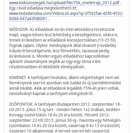
www.kiskozossegek.hu/upload/file/TSA_oneletrajz_2012.pdf
.
Egy rövid előadása megtekinthető itt:
www.tedxdanubia.com/VideoList.aspx?q=2f592fae-d5f8-4552-
8088-047a43fd8091
.
MÓDSZER. Az előadások során interaktivitásra törekszünk
majd, vagyis bőven lesz lehetőség a beszélgetésre, vitára is.
Ennek érdekében az előadások kiscsoportokban (15-25 fő)
fognak zajlani. Olykor mindnyájunk által olvasott (rövidebb)
írásokról beszélgetünk, lesz filmvetítés, tavasszal pedig
kirándulunk is. Minden egyes előadáshoz kapcsolódóan
ajánlott olvasmányok segítik az egy-egy téma iránt
részletesebben érdeklődők elmélyülését.
KIMENET. A tanfolyam hivatalos, állami végzettséget nem ad.
Reményeink szerint azonban sok tudást és új szemléletmódot
annál inkább. Akik az előadások legalább 75%-án jelen voltak,
tanúsítványt kapnak a tanfolyam elvégzéséről.
IDŐPONTOK. A tanfolyam Budapesten 2012. szeptember 18-
tól 2013. július 15-ig tart - minden héten 1x2 órában, kedden
és/vagy csütörtökön 18 és 20 óra között. Pécsett 2012.
szeptember 22-től 2013. június 30-ig - havonta egy hétvégén
(szombaton 16 és 20 óra között, vasárnap 9 és 13 óra között)
összesen 10 alkalommal. A tervek szerint két csoportot