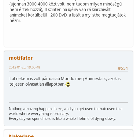
(újonnan 3000-4000 közt volt, nem tudom milyen minőségű
nem értek hozzá), ill szintén ha igény van rá kiarchivált
animeket körülbelül ~200 DvD, a listát a mylistbe megtudjátok
nézni.
motifator
2012-01-25, 19:00:48
#551
Lol nekem is volt pár darab Mondo meg Animestars, azok is
teljesen olvasatlan állapotban
Nothing amazing happens here, and you get used to that: used to a
world where everything is ordinary.
Every day we spend here is like a whole lifetime of dying slowly.
Nakedape