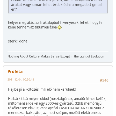
árakat vagy simán lehet érdeklődni a megadott gmail-
en?
helyes meglátás, az árak alapból érvényesek, lehet, hogy fel
kéne tennem az albumleírásba
szerk : done
Nothing About Culture Makes Sense Except in the Light of Evolution
Próféta
2011-12-04, 00:30:48
#546
Hej be jó a költözés, mik elő nem kerülnek!
Ha bárkit bármilyen okból (nosztalgiának, amatőrfilmes kellék,
mittomén) érdekel egy 2000-es gyártású, 32kB memóriájú,
tökéletesen elavult,
cseh nyelvű
CASIO DATABANK DX-500CZ
menedzserkalkulátor, az most szóljon, mielőtt elektronikus