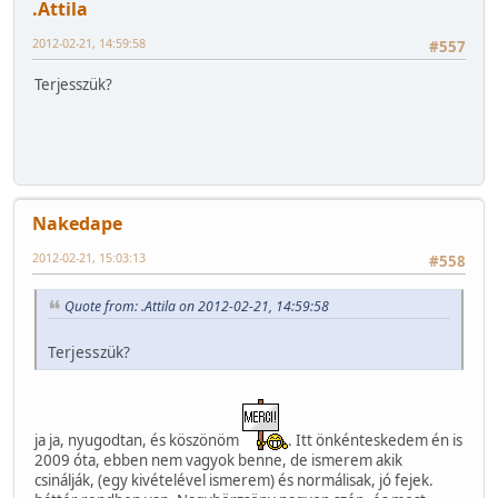
.Attila
2012-02-21, 14:59:58
#557
Terjesszük?
Nakedape
2012-02-21, 15:03:13
#558
Quote from: .Attila on 2012-02-21, 14:59:58
Terjesszük?
ja ja, nyugodtan, és köszönöm
. Itt önkénteskedem én is
2009 óta, ebben nem vagyok benne, de ismerem akik
csinálják, (egy kivételével ismerem) és normálisak, jó fejek.