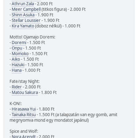
-
Athrun Zala
- 2.000 Ft
-
Meer Campbell
(titkos figura) - 2.000 Ft
-
Shinn Asuka
- 1.900 Ft
-
Stellar Loussier
- 1.900 Ft
-
Kira Yamato
(doboz nélkül) - 1.000 Ft
Motto! Ojamajo Doremi:
-
Doremi
- 1.500 Ft
-
Onpu
- 1.500 Ft
-
Momoko
- 1.500 Ft
-
Aiko
- 1.500 Ft
-
Hazuki
- 1.500 Ft
-
Hana
- 1.000 Ft
Fate/stay Night:
-
Rider
- 2.000 Ft
-
Matou Sakura
- 1.800 Ft
K-ON!:
-
Hirasawa Yui
- 1.800 Ft
-
Tainaka Ritsu
- 1.500 Ft (a talapzatán van egy gomb, amit
megnyomva mond egy mondatot japánul)
Spice and Wolf:
-
Nora Arendt
- 2.000 Ft