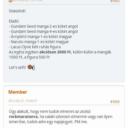
#565
Sziasztok!
Eladó:
- Gundam Seed manga 2-es kötet angol
- Gundam Seed manga 4-es kötet angol
- Árnybíró manga 1-es kötet magyar
- Naruto manga 1-es kötet magyar
- Lacus Clyne kék ruhás figura
Az egész egyben
akciósan 3000 Ft
, külön-külön a mangák
1000 Ft, a figura 500 Ft
Let's seft!
Member
2012-06-27, 19:08:57
#566
Úgy alakult, hogy nem tudok elmenni az utolsó
rockmaratonra
, ha valaki szívesen elmenne vagy van ilyen
ismerőse, tudok adni egy napijegyet. PM me.