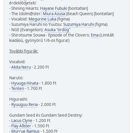
érdeklődjetek!
- Shining Hearts:
Hayane Fubuki
[bontatlan]
- The Idolm@ster:
Miura Azusa
(Beach Queen) [bontatlan]
- Vocaloid:
Megurine Luka
(figma)
- Suzumiya Haruhi no Yuutsu:
Suzumiya Haruhi
(figma)
- NGE (Evangelion):
Asuka "ördög"
- Shirotsume Souwa - Episode of the Clovers:
Ema
(Limitált
kiadású, gyönyörű 1/6-os figura!)
További figurák:
Vocaloid:
-
Akita Neru
- 2.200 Ft
Naruto:
-
Hyuuga Hinata
- 1.800 Ft
-
Tenten
- 1.700 Ft
Higurashi:
-
Ryuuguu Rena
- 2.000 Ft
Gundam Seed és Gundam Seed Destiny:
-
Lacus Clyne
- 1.200 Ft
-
Flay Allster
- 1.500 Ft
-
Murrue Ramius
- 1.500 Ft