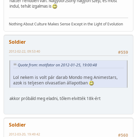
háttér rendben van. Nagybörzsöny nagyon szép, és most
indul, tehát izgalmas is
Nothing About Culture Makes Sense Except in the Light of Evolution
Soldier
2012-02-22, 09:53:40
#559
Quote from: motifator on 2012-01-25, 19:00:48
Lol nekem is volt pár darab Mondo meg Animestars,
azok is teljesen olvasatlan állapotban
akkor próbáld meg eladni, tőlem elvitték 18k-ért
Soldier
2012-03-20, 19:49:42
#560