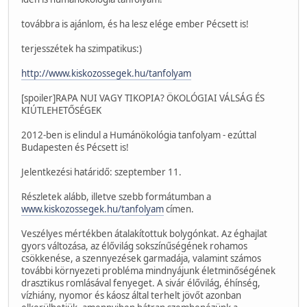
továbbra is ajánlom, és ha lesz elége ember Pécsett is!
terjesszétek ha szimpatikus:)
http://www.kiskozossegek.hu/tanfolyam
[spoiler]RAPA NUI VAGY TIKOPIA? ÖKOLÓGIAI VÁLSÁG ÉS
KIÚTLEHETŐSÉGEK
2012-ben is elindul a Humánökológia tanfolyam - ezúttal
Budapesten és Pécsett is!
Jelentkezési határidő: szeptember 11.
Részletek alább, illetve szebb formátumban a
www.kiskozossegek.hu/tanfolyam
címen.
Veszélyes mértékben átalakítottuk bolygónkat. Az éghajlat
gyors változása, az élővilág sokszínűségének rohamos
csökkenése, a szennyezések garmadája, valamint számos
további környezeti probléma mindnyájunk életminőségének
drasztikus romlásával fenyeget. A sivár élővilág, éhínség,
vízhiány, nyomor és káosz által terhelt jövőt azonban