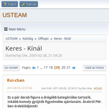
Log in
Sign up
USTEAM
Main Menu
USTEAM
Külvilág
Offtopic
Keres - Kínál
►
►
►
Keres - Kínál
Started by Che, 2005-02-28, 21:54:20
1
...
17
18
20
21
Pages
19
GO DOWN
USER ACTIONS
Rui-chan
2011-09-18, 22:57:08
Last Edit
: 2011-09-28, 22:56:31 by Rui-chan
#540
Ez a pár darab figura a drágább kategóriába tartozik,
inkább komoly gyűjtők figyelmébe ajánlanám. Árakról PM-
ben érdeklődjetek!