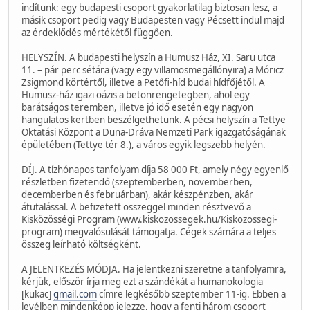
indítunk: egy budapesti csoport gyakorlatilag biztosan lesz, a
másik csoport pedig vagy Budapesten vagy Pécsett indul majd
az érdeklődés mértékétől függően.
HELYSZÍN. A budapesti helyszín a Humusz Ház, XI. Saru utca
11. – pár perc sétára (vagy egy villamosmegállónyira) a Móricz
Zsigmond körtértől, illetve a Petőfi-híd budai hídfőjétől. A
Humusz-ház igazi oázis a betonrengetegben, ahol egy
barátságos teremben, illetve jó idő esetén egy nagyon
hangulatos kertben beszélgethetünk. A pécsi helyszín a Tettye
Oktatási Központ a Duna-Dráva Nemzeti Park igazgatóságának
épületében (Tettye tér 8.), a város egyik legszebb helyén.
DÍJ. A tízhónapos tanfolyam díja 58 000 Ft, amely négy egyenlő
részletben fizetendő (szeptemberben, novemberben,
decemberben és februárban), akár készpénzben, akár
átutalással. A befizetett összeggel minden résztvevő a
Kisközösségi Program (www.kiskozossegek.hu/Kiskozossegi-
program) megvalósulását támogatja. Cégek számára a teljes
összeg leírható költségként.
A JELENTKEZÉS MÓDJA. Ha jelentkezni szeretne a tanfolyamra,
kérjük, először írja meg ezt a szándékát a humanokologia
[kukac]
gmail.com
címre legkésőbb szeptember 11-ig. Ebben a
levélben mindenképp jelezze, hogy a fenti három csoport