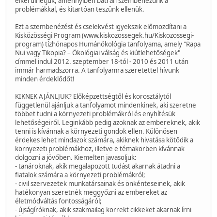
elkerülhetjük, amennyiben bátran szembenézünk a
problémákkal, és kitartóan teszünk ellenük.
Ezt a szembenézést és cselekvést igyekszik előmozdítani a
Kisközösségi Program (www.kiskozossegek.hu/Kiskozossegi-
program) tízhónapos Humánökológia tanfolyama, amely "Rapa
Nui vagy Tikopia? – Ökológiai válság és kiútlehetőségek"
címmel indul 2012. szeptember 18-tól - 2010 és 2011 után
immár harmadszorra. A tanfolyamra szeretettel hívunk
minden érdeklődőt!
KIKNEK AJÁNLJUK? Előképzettségtől és korosztálytól
függetlenül ajánljuk a tanfolyamot mindenkinek, aki szeretne
többet tudni a környezeti problémákról és enyhítésük
lehetőségeiről. Leginkább pedig azoknak az embereknek, akik
tenni is kívánnak a környezeti gondok ellen. Különösen
érdekes lehet mindazok számára, akiknek hivatása kötődik a
környezeti problémákhoz, illetve e témakörben kívánnak
dolgozni a jövőben. Kiemelten javasoljuk:
- tanároknak, akik megalapozott tudást akarnak átadni a
fiatalok számára a környezeti problémákról;
- civil szervezetek munkatársainak és önkénteseinek, akik
hatékonyan szeretnék meggyőzni az embereket az
életmódváltás fontosságáról;
- újságíróknak, akik szakmailag korrekt cikkeket akarnak írni