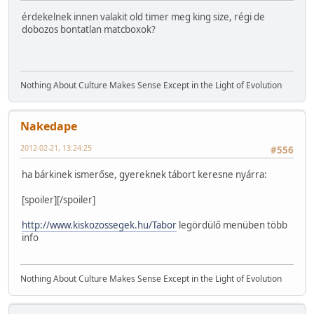
érdekelnek innen valakit old timer meg king size, régi de
dobozos bontatlan matcboxok?
Nothing About Culture Makes Sense Except in the Light of Evolution
Nakedape
2012-02-21, 13:24:25
#556
ha bárkinek ismerőse, gyereknek tábort keresne nyárra:
[spoiler]
[/spoiler]
http://www.kiskozossegek.hu/Tabor
legördülő menüben több
info
Nothing About Culture Makes Sense Except in the Light of Evolution