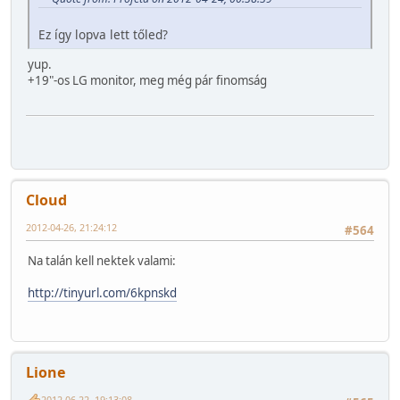
Ez így lopva lett tőled?
yup.
+19"-os LG monitor, meg még pár finomság
Cloud
2012-04-26, 21:24:12
#564
Na talán kell nektek valami:
http://tinyurl.com/6kpnskd
Lione
2012-06-22, 19:13:08