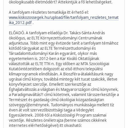
ökologikusabb életmódért? Áttekintjük a fő lehetőségeket.
A tanfolyam részletes tematikája itt érhető el:
www.kiskozossegek.hu/upload/file/tanfolyam_reszletes_temat
ika_2012.pdf
.
ELŐADÓ. A tanfolyam előadója Dr. Takács-Sánta András
ökológus, az ELTE Környezettudományi Centrumának
adjunktusa. Több mint egy évtizede tanít a tanfolyam témáihoz
kötődő tárgyakat az ELTE Természettudományi és
Társadalomtudományi Karán egyaránt, olykor más
egyetemeken is. 2012-ben a Kar Kiváló Oktatójának
választották az ELTE TTK-n. Egy időben az MTA Szociológiai
Kutatóintézetében dolgozott az első itthoni települési
klímaprogramok elindításán. A Bioszféra-átalakításunk nagy
ugrásai című könyv, továbbá mintegy két tucat szakcikk, illetve
könyvfejezet szerzője. Emellett szerkesztője az
Éghajlatváltozás a világban és Magyarországon című könyvnek,
a Paradigmaváltás?! című kötetnek, valamint társszerkesztője a
Természet és gazdaság című ökológiai közgazdaságtan
szöveggyűjteménynek. Tudományos munkássága mellett tíz
éven át volt szervezőbizottsági tagja a Védegylet
Egyesületnek. 2008-tól a Kisközösségi Program szakmai
vezetője. Részletes önéletrajza (benne számos cikkének
internetes elérhetőségével) itt olvasható: