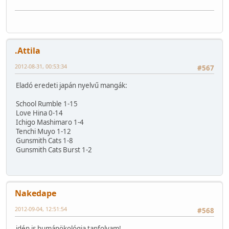
.Attila
2012-08-31, 00:53:34
#567
Eladó eredeti japán nyelvű mangák:
School Rumble 1-15
Love Hina 0-14
Ichigo Mashimaro 1-4
Tenchi Muyo 1-12
Gunsmith Cats 1-8
Gunsmith Cats Burst 1-2
Nakedape
2012-09-04, 12:51:54
#568
idén is humánökológia tanfolyam!