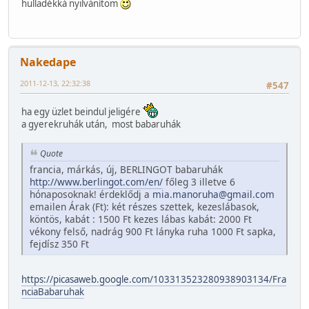
hulladékká nyilvánítom
Nakedape
2011-12-13, 22:32:38
#547
ha egy üzlet beindul jeligére
a gyerekruhák után, most babaruhák
Quote
francia, márkás, új, BERLINGOT babaruhák
http://www.berlingot.com/en/
főleg 3 illetve 6
hónaposoknak! érdeklődj a
mia.manoruha@gmail.com
emailen Árak (Ft): két részes szettek, kezeslábasok,
köntös, kabát : 1500 Ft kezes lábas kabát: 2000 Ft
vékony felső, nadrág 900 Ft lányka ruha 1000 Ft sapka,
fejdísz 350 Ft
https://picasaweb.google.com/103313523280938903134/Fra
nciaBabaruhak