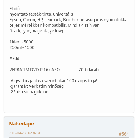
Eladó:
nyomtató festék-tinta, univerzális
Epson, Canon, HP, Lexmark, Brother tintasugaras nyomatókkal
teljes mértékben kompatibilis. Mind a 4 szín van
(black,cyan,magenta,yellow)
1liter - 5000
250ml - 1500
#Edit:
VERBATIM DVD-R 16x AZO - 70ft darab
-A gyártó ajánlása szerint akár 100 évig is bírja!
-garantált Verbatim minőség
-25-ös csomagokban
Nakedape
2012-04-23, 16:34:31
#561