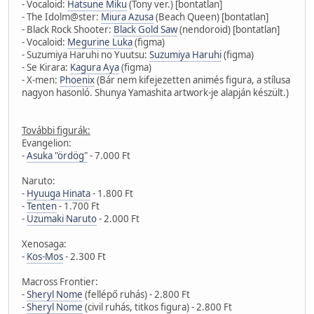
- Vocaloid:
Hatsune Miku
(Tony ver.) [bontatlan]
- The Idolm@ster:
Miura Azusa
(Beach Queen) [bontatlan]
- Black Rock Shooter:
Black Gold Saw
(nendoroid) [bontatlan]
- Vocaloid:
Megurine Luka
(figma)
- Suzumiya Haruhi no Yuutsu:
Suzumiya Haruhi
(figma)
- Se Kirara:
Kagura Aya
(figma)
- X-men:
Phoenix
(Bár nem kifejezetten animés figura, a stílusa
nagyon hasonló. Shunya Yamashita artwork-je alapján készült.)
További figurák:
Evangelion:
-
Asuka "ördög"
- 7.000 Ft
Naruto:
-
Hyuuga Hinata
- 1.800 Ft
-
Tenten
- 1.700 Ft
-
Uzumaki Naruto
- 2.000 Ft
Xenosaga:
-
Kos-Mos
- 2.300 Ft
Macross Frontier:
-
Sheryl Nome
(fellépő ruhás) - 2.800 Ft
-
Sheryl Nome
(civil ruhás, titkos figura) - 2.800 Ft