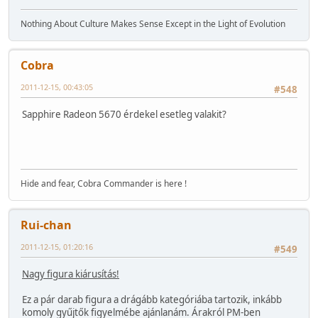
Nothing About Culture Makes Sense Except in the Light of Evolution
Cobra
2011-12-15, 00:43:05
#548
Sapphire Radeon 5670 érdekel esetleg valakit?
Hide and fear, Cobra Commander is here !
Rui-chan
2011-12-15, 01:20:16
#549
Nagy figura kiárusítás!
Ez a pár darab figura a drágább kategóriába tartozik, inkább
komoly gyűjtők figyelmébe ajánlanám. Árakról PM-ben