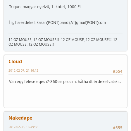
Trigun: magyar nyelvű, 1. kötet, 1000 Ft
Írj, ha érdekel: kazan(PONT)bandi(AT)gmail(PONT)com
12 OZ MOUSE, 12 OZ MOUSE!!!
12 OZ MOUSE, 12 OZ MOUSE!!!
12
OZ MOUSE, 12 OZ MOUSE!!!
Cloud
2012-02-07, 21:16:13
#554
Van egy feleseleges i7-860-as procim, hátha itt érdekel valakit.
Nakedape
2012-02-08, 16:49:38
#555