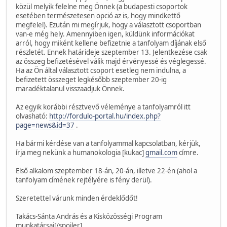
közül melyik felelne meg Önnek (a budapesti csoportok
esetében természetesen opció az is, hogy mindkettő
megfelel). Ezután mi megírjuk, hogy a választott csoportban
van-e még hely. Amennyiben igen, küldünk információkat
arról, hogy miként kellene befizetnie a tanfolyam díjának első
részletét. Ennek határideje szeptember 13. Jelentkezése csak
az összeg befizetésével válik majd érvényessé és véglegessé.
Ha az Ön által választott csoport esetleg nem indulna, a
befizetett összeget legkésőbb szeptember 20-ig
maradéktalanul visszaadjuk Önnek.
Az egyik korábbi résztvevő véleménye a tanfolyamról itt
olvasható:
http://fordulo-portal.hu/index.php?
page=news&id=37
.
Ha bármi kérdése van a tanfolyammal kapcsolatban, kérjük,
írja meg nekünk a humanokologia [kukac]
gmail.com
címre.
Első alkalom szeptember 18-án, 20-án, illetve 22-én (ahol a
tanfolyam címének rejtélyére is fény derül).
Szeretettel várunk minden érdeklődőt!
Takács-Sánta András és a Kisközösségi Program
munkatársai[/spoiler]