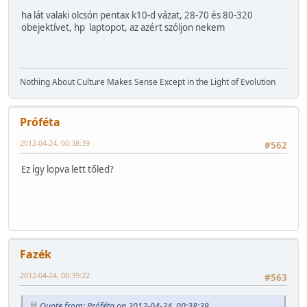
ha lát valaki olcsón pentax k10-d vázat, 28-70 és 80-320
obejektívet, hp laptopot, az azért szóljon nekem
Nothing About Culture Makes Sense Except in the Light of Evolution
Próféta
2012-04-24, 00:38:39
#562
Ez így lopva lett tőled?
Fazék
2012-04-24, 00:39:22
#563
Quote from: Próféta on 2012-04-24, 00:38:39