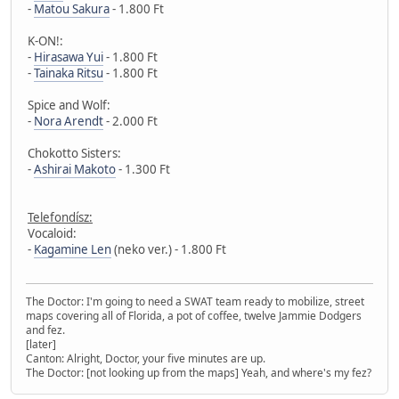
-
Matou Sakura
- 1.800 Ft
K-ON!:
-
Hirasawa Yui
- 1.800 Ft
-
Tainaka Ritsu
- 1.800 Ft
Spice and Wolf:
-
Nora Arendt
- 2.000 Ft
Chokotto Sisters:
-
Ashirai Makoto
- 1.300 Ft
Telefondísz:
Vocaloid:
-
Kagamine Len
(neko ver.) - 1.800 Ft
The Doctor: I'm going to need a SWAT team ready to mobilize, street
maps covering all of Florida, a pot of coffee, twelve Jammie Dodgers
and fez.
[later]
Canton: Alright, Doctor, your five minutes are up.
The Doctor: [not looking up from the maps] Yeah, and where's my fez?