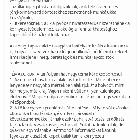
környezeti témákban;
- az államigazgatásban dolgozóknak, akik felelősségteljes
(ön)kormányzati döntésekhez szeretnének munkájukkal
hozzájárulni;
- "útkeresőknek", akik a jövőben hivatásszerűen szeretnének a
környezetvédelemhez, az ökológiai fenntarthatósághoz
kapcsolódó témákkal foglalkozni.
Az eddigi tapasztalatok alapján a tanfolyam kiváló alkalom arra
is, hogy a résztvevők hasonló gondolkodásmódú emberekkel
ismerkedjenek meg, barátságok és munkakapcsolatok
szülessenek.
TÉMAKÖRÖK. A tanfolyam hat nagy téma köré csoportosul:
1. Az emberi bioszféra-átalakítás története – Mi, emberek
lényegesen nagyobb mértékben alakítjuk át a bolygót, mint
bármelyik másik faj. Vajon miként váltunk ilyen különleges
élőlénnyé? Megvizsgáljuk az emberi történelmet egy szokatlan
nézőpontból.
2. A fő környezeti problémák áttekintése – Milyen változásokat
okozunk a bioszférában, és milyen társadalmi
következményekkel járnak ezek? Éghajlatváltozás, erdőirtás,
fajkihalások, vízszűkösség és társaik. Sokat hallunk róluk, de
gyakran egymásnak ellentmondó információkat kapunk.
Igyekszünk tisztább képet kialakítani a környezeti