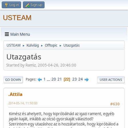
Log in
Sign up
USTEAM
Main Menu
USTEAM
Külvilág
Offtopic
Utazgatás
►
►
►
Utazgatás
Started by Ramiz, 2005-04-26, 20:46:00
1
...
20
21
23
24
Pages
22
GO DOWN
USER ACTIONS
.Attila
2014-05-14, 11:50:00
#630
Kimész és ahelyett, hogy kipróbálnád az igazi rament, egyéb
japán kaját, inkább az olcsó gyorskaját választod?
Szerintem egy utazáshoz az is hozzátartozik, hogy kipróbálod a