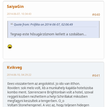
SaiyaGin
2014-06-07, 10:34:43
#640
Quote from: Próféta on 2014-06-07, 02:06:49
Tegnap este hősugárzóznom kellett a szobában...
Kvikveg
2014-06-10, 04:29:22
#641
Eees visszatertem az angoloktol. Jo ido van itthon.
Roviden: sok melo volt, kb a munkahely-kajalda-hotelszoba
kombo ment. Szerencsere Brightonban volt a hotel, szoval
reggeli kozben nezhettem a helyi Schirillakat mikozben
megfagyni keszultek a tengerben. O_o
Voltam Stonehengenel. A vicc az, hogy teljesen hidegen