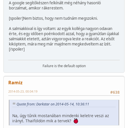
A google segítőkészen felkínált még néhány hasonló
borzalmat, amikor rákerestem.
[spoiler]Nem biztos, hogy nem tudnám megszokni.
A salmiakkival is így voltam: az egyik kolléga nagyon odavan
érte, és egy időben poénkodott azzal, hogy a gyanútlan újakkal
salmiakkit etetett, aztán vigyorogva leste a reakciót. Az elsőt
kiköptem, mára meg már majdnem megkedveltem az ízét.
[/spoiler]
Failure is the default option
Ramiz
2014-05-23, 00:04:19
#638
Quote from: Darkstar on 2014-05-14, 10:36:11
Na, úgy tűnik mostanában mindenki keletre veszi az
irányt. Thaiföldön mik a tervek?