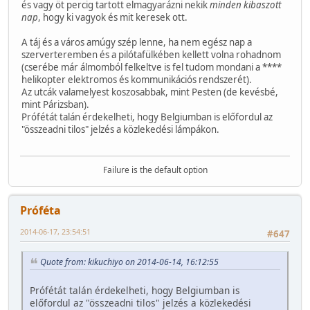
és vagy öt percig tartott elmagyarázni nekik
minden kibaszott
nap
, hogy ki vagyok és mit keresek ott.
A táj és a város amúgy szép lenne, ha nem egész nap a
szerverteremben és a pilótafülkében kellett volna rohadnom
(cserébe már álmomból felkeltve is fel tudom mondani a ****
helikopter elektromos és kommunikációs rendszerét).
Az utcák valamelyest koszosabbak, mint Pesten (de kevésbé,
mint Párizsban).
Prófétát talán érdekelheti, hogy Belgiumban is előfordul az
"összeadni tilos" jelzés a közlekedési lámpákon.
Failure is the default option
Próféta
2014-06-17, 23:54:51
#647
Quote from: kikuchiyo on 2014-06-14, 16:12:55
Prófétát talán érdekelheti, hogy Belgiumban is
előfordul az "összeadni tilos" jelzés a közlekedési