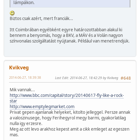
lámpákon.
Biztos csak azért, mert franciák...
Itt Coimbrában egyébként egyre határozottabban alakul ki
bennem a benyomás, hogy a BKV, a MÁV és a Volán nagyon
színvonalas szolgáltatást nyújtanak. Például van menetrendjük.
Kvikveg
2014-06-27, 18:39:38
Last Edit
: 2014-06-27, 18:42:29 by Kvikveg
#648
Mik vannak...
http://www.bbc.com/capital/story/20140617-fly-like-a-rock-
star
http://www.emptylegmarket.com
Privat gepen ajanlanak helyeket, kitolto jelleggel. Persze annak
a valoszinusege, hogy Ferihegyrol megy barmi, gyakorlatilag
nulla igy erzesre.
Meg az ott levo arakhoz kepest amit a cikk emleget az egeszen
mas.