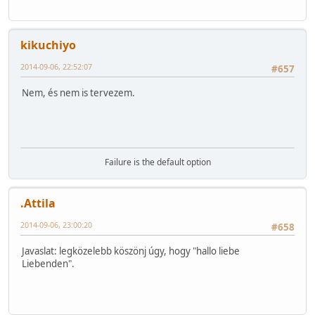
kikuchiyo
2014-09-06, 22:52:07
#657
Nem, és nem is tervezem.
Failure is the default option
.Attila
2014-09-06, 23:00:20
#658
Javaslat: legközelebb köszönj úgy, hogy "hallo liebe
Liebenden".