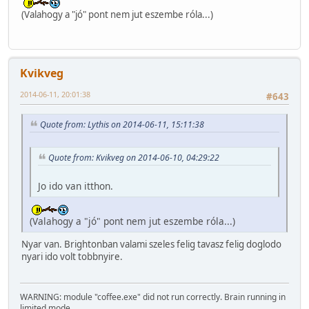
(Valahogy a "jó" pont nem jut eszembe róla...)
Kvikveg
2014-06-11, 20:01:38
#643
Quote from: Lythis on 2014-06-11, 15:11:38
Quote from: Kvikveg on 2014-06-10, 04:29:22
Jo ido van itthon.
(Valahogy a "jó" pont nem jut eszembe róla...)
Nyar van. Brightonban valami szeles felig tavasz felig doglodo
nyari ido volt tobbnyire.
WARNING: module "coffee.exe" did not run correctly. Brain running in
limited mode.