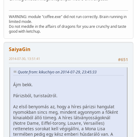
WARNING: module "coffee.exe" did not run correctly. Brain running in
limited mode.
Do not meddle in the affairs of dragons for you are crunchy and taste
good with ketchup.
SaiyaGin
2014-07-30, 13:51:41
#651
Quote from: kikuchiyo on 2014-07-29, 23:45:33
Ájm bekk.
Párizsból, turistaútról.
Az első benyomás az, hogy a híres párizsi hangulat
nyomokban sincs meg, mindent agyonnyom a főként
kínaiakból álló tömeg. A híres látványosságoknál
(Notre Dame, Eiffel-torony, Louvre, Versailles)
rettenetes sorokat kell végigállni, a Mona Lisa
termében pedig egy kész emberi húsdaráló van. A