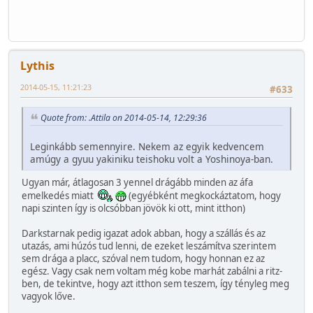
Lythis
2014-05-15, 11:21:23
#633
Quote from: .Attila on 2014-05-14, 12:29:36
Leginkább semennyire. Nekem az egyik kedvencem
amúgy a gyuu yakiniku teishoku volt a Yoshinoya-ban.
Ugyan már, átlagosan 3 yennel drágább minden az áfa
emelkedés miatt
(egyébként megkockáztatom, hogy
napi szinten így is olcsóbban jövök ki ott, mint itthon)
Darkstarnak pedig igazat adok abban, hogy a szállás és az
utazás, ami húzós tud lenni, de ezeket leszámítva szerintem
sem drága a placc, szóval nem tudom, hogy honnan ez az
egész. Vagy csak nem voltam még kobe marhát zabálni a ritz-
ben, de tekintve, hogy azt itthon sem teszem, így tényleg meg
vagyok lőve.