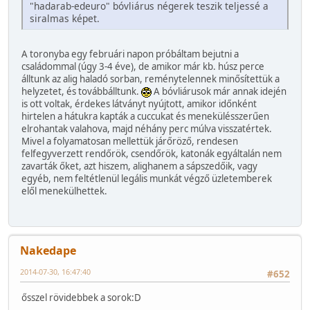
"hadarab-edeuro" bóvliárus négerek teszik teljessé a
siralmas képet.
A toronyba egy februári napon próbáltam bejutni a
családommal (úgy 3-4 éve), de amikor már kb. húsz perce
álltunk az alig haladó sorban, reménytelennek minősítettük a
helyzetet, és továbbálltunk.
A bóvliárusok már annak idején
is ott voltak, érdekes látványt nyújtott, amikor időnként
hirtelen a hátukra kapták a cuccukat és menekülésszerűen
elrohantak valahova, majd néhány perc múlva visszatértek.
Mivel a folyamatosan mellettük járőröző, rendesen
felfegyverzett rendőrök, csendőrök, katonák egyáltalán nem
zavarták őket, azt hiszem, alighanem a sápszedőik, vagy
egyéb, nem feltétlenül legális munkát végző üzletemberek
elől menekülhettek.
Nakedape
2014-07-30, 16:47:40
#652
ősszel rövidebbek a sorok:D