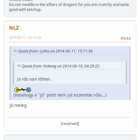
Do not meddle in the affairs of dragons for you are crunchy and taste
good with ketchup.
NLZ
2014-06-11, 20:12:24
#644
Quote from: Lythis on 2014-06-11, 15:11:38
Quote from: Kvikveg on 2014-06-10, 04:29:22
Jo ido van itthon.
(Valahogy a "jó" pont nem jut eszembe róla...)
Jó meleg
[reserved]