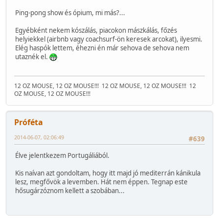
Ping-pong show és ópium, mi más?...
Egyébként nekem kószálás, piacokon mászkálás, főzés
helyiekkel (airbnb vagy coachsurf-ön keresek arcokat), ilyesmi.
Elég haspók lettem, éhezni én már sehova de sehova nem
utaznék el.
12 OZ MOUSE, 12 OZ MOUSE!!!
12 OZ MOUSE, 12 OZ MOUSE!!!
12
OZ MOUSE, 12 OZ MOUSE!!!
Próféta
2014-06-07, 02:06:49
#639
Élve jelentkezem Portugáliából.
Kis naívan azt gondoltam, hogy itt majd jó mediterrán kánikula
lesz, megfővök a levemben. Hát nem éppen. Tegnap este
hősugárzóznom kellett a szobában...