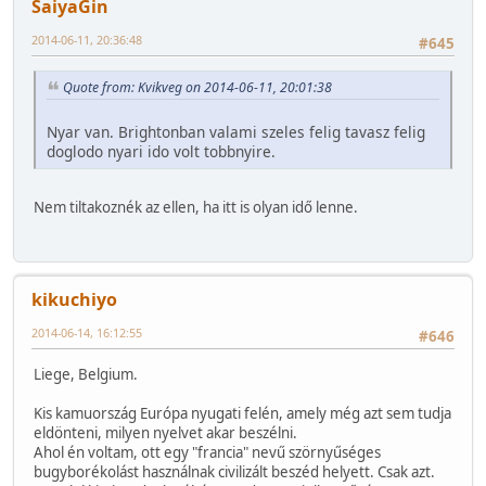
SaiyaGin
2014-06-11, 20:36:48
#645
Quote from: Kvikveg on 2014-06-11, 20:01:38
Nyar van. Brightonban valami szeles felig tavasz felig
doglodo nyari ido volt tobbnyire.
Nem tiltakoznék az ellen, ha itt is olyan idő lenne.
kikuchiyo
2014-06-14, 16:12:55
#646
Liege, Belgium.
Kis kamuország Európa nyugati felén, amely még azt sem tudja
eldönteni, milyen nyelvet akar beszélni.
Ahol én voltam, ott egy "francia" nevű szörnyűséges
bugyborékolást használnak civilizált beszéd helyett. Csak azt.