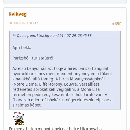
Kvikveg
2014-07-30, 00:03:17
#650
Quote from: kikuchiyo on 2014-07-29, 23:45:33
Ájm bekk.
Párizsból, turistaútról.
Az első benyomás az, hogy a híres párizsi hangulat
nyomokban sincs meg, mindent agyonnyom a főként
kínaiakból álló tömeg. A híres látványosságoknál
(Notre Dame, Eiffel-torony, Louvre, Versailles)
rettenetes sorokat kell végigállni, a Mona Lisa
termében pedig egy kész emberi húsdaráló van. A
"hadarab-edeuro" bóvliárus négerek teszik teljessé a
siralmas képet.
En meg a heten megint lepek par hetre UK iranyaba.