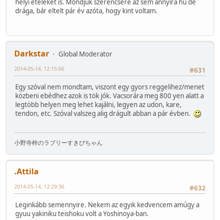
helyi ételeket is. Mondjuk szerencsére az sem annyira hű de
drága, bár eltelt pár év azóta, hogy kint voltam.
Darkstar
Global Moderator
2014-05-14, 12:15:06
#631
Egy szóval nem mondtam, viszont egy gyors reggelihez/menet
közbeni ebédhez azok is tök jók. Vacsorára meg 800 yen alatt a
legtöbb helyen meg lehet kajálni, legyen az udon, kare,
tendon, etc. Szóval valszeg alig drágult abban a pár évben.
小野寺梓のラブリーすきぴちゃん
.Attila
2014-05-14, 12:29:36
#632
Leginkább semennyire. Nekem az egyik kedvencem amúgy a
gyuu yakiniku teishoku volt a Yoshinoya-ban.