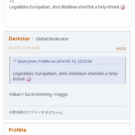
+1
Legalábbis Európában, ahol általában ehetőek a helyi ételek
Darkstar
Global Moderator
2014-05-17, 00:24:48
#635
Quote from: Próféta on 2014-05-16, 23:53:56
Legalábbis Európában, ahol általában ehetőek a helyi
ételek
Hákarl / Surströmming / Haggis.
小野寺梓のラブリーすきぴちゃん
Próféta