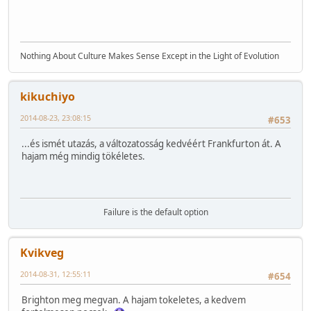
Nothing About Culture Makes Sense Except in the Light of Evolution
kikuchiyo
2014-08-23, 23:08:15
#653
...és ismét utazás, a változatosság kedvéért Frankfurton át. A
hajam még mindig tökéletes.
Failure is the default option
Kvikveg
2014-08-31, 12:55:11
#654
Brighton meg megvan. A hajam tokeletes, a kedvem