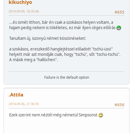
kikuchiyo
2014-09-06, 18:35:46
#655
...és ismét itthon, bár én csak a szokásos helyen voltam, a
hajam pedig nekem is tökéletes, ez már ilyen céges előírás
Tanultam új, iszonyú német köszönéseket:
a szokásos, ereszkedő hanglejtéssel előadott "tschü-üss!"
helyett már azt mondják csak, hogy "tschü", sőt "tschü-tschü".
A másik meg a "hallöchen".
Failure is the default option
.Attila
2014-09-06, 21:36:35
#656
Ezek szerint nem néztél még németül Simpsonst