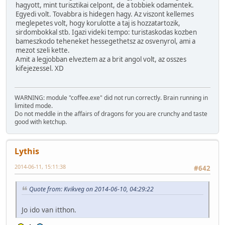
hagyott, mint turisztikai celpont, de a tobbiek odamentek.
Egyedi volt. Tovabbra is hidegen hagy. Az viszont kellemes
meglepetes volt, hogy korulotte a taj is hozzatartozik,
sirdombokkal stb. Igazi videki tempo: turistaskodas kozben
bameszkodo teheneket hessegethetsz az osvenyrol, ami a
mezot szeli kette.
Amit a legjobban elveztem az a brit angol volt, az osszes
kifejezessel. XD
WARNING: module "coffee.exe" did not run correctly. Brain running in
limited mode.
Do not meddle in the affairs of dragons for you are crunchy and taste
good with ketchup.
Lythis
2014-06-11, 15:11:38
#642
Quote from: Kvikveg on 2014-06-10, 04:29:22
Jo ido van itthon.