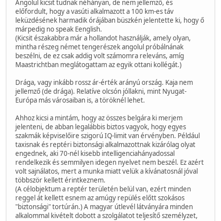
Angolul kicsit tudnak néhányan, de nem jellemző, és
előfordult, hogy a vasúti alkalmazott a 100 km-es táv
leküzdésének harmadik órájában büszkén jelentette ki, hogy ő
márpedig no speak Eenglish.
(Kicsit északabbra már a hollandot használják, amely olyan,
mintha részeg német tengerészek angolul próbálnának
beszélni, de ez csak addig volt számomra releváns, amíg
Maastrichtban meglátogattam az egyik ottani kollégát.)
Drága, vagy inkább rossz ár-érték arányú ország. Kaja nem
jellemző (de drága). Relatíve olcsón jóllakni, mint Nyugat-
Európa más városaiban is, a töröknél lehet.
Ahhoz kicsi a mintám, hogy az összes belgára ki merjem
jelenteni, de abban legalábbis biztos vagyok, hogy egyes
szakmák képviselőire szigorú IQ-limit van érvényben. Például
taxisnak és reptéri biztonsági alkalmazottnak kizárólag olyat
engednek, aki 70-nél kisebb intelligenciahányadossal
rendelkezik és semmilyen idegen nyelvet nem beszél. Ez azért
volt sajnálatos, mert a munka miatt velük a kívánatosnál jóval
többször kellett érintkeznem.
(A célobjektum a reptér területén belül van, ezért minden
reggel át kellett esnem az amúgy repülés előtt szokásos
"biztonsági" tortúrán.) A magyar útlevél látványára minden
alkalommal kivételt dobott a szolgálatot teljesítő személyzet,