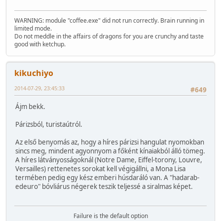
WARNING: module "coffee.exe" did not run correctly. Brain running in
limited mode.
Do not meddle in the affairs of dragons for you are crunchy and taste
good with ketchup.
kikuchiyo
2014-07-29, 23:45:33
#649
Ájm bekk.
Párizsból, turistaútról.
Az első benyomás az, hogy a híres párizsi hangulat nyomokban
sincs meg, mindent agyonnyom a főként kínaiakból álló tömeg.
A híres látványosságoknál (Notre Dame, Eiffel-torony, Louvre,
Versailles) rettenetes sorokat kell végigállni, a Mona Lisa
termében pedig egy kész emberi húsdaráló van. A "hadarab-
edeuro" bóvliárus négerek teszik teljessé a siralmas képet.
Failure is the default option