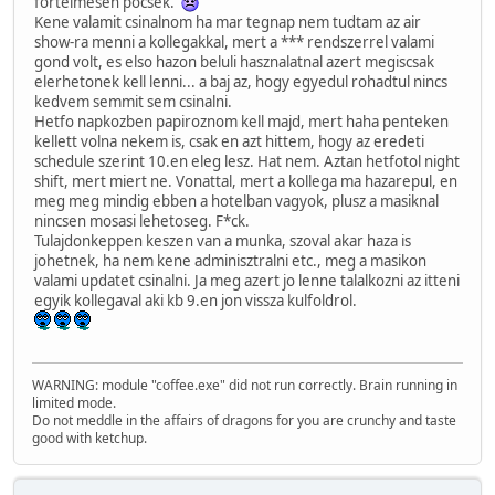
fortelmesen pocsek.
Kene valamit csinalnom ha mar tegnap nem tudtam az air
show-ra menni a kollegakkal, mert a *** rendszerrel valami
gond volt, es elso hazon beluli hasznalatnal azert megiscsak
elerhetonek kell lenni... a baj az, hogy egyedul rohadtul nincs
kedvem semmit sem csinalni.
Hetfo napkozben papiroznom kell majd, mert haha penteken
kellett volna nekem is, csak en azt hittem, hogy az eredeti
schedule szerint 10.en eleg lesz. Hat nem. Aztan hetfotol night
shift, mert miert ne. Vonattal, mert a kollega ma hazarepul, en
meg meg mindig ebben a hotelban vagyok, plusz a masiknal
nincsen mosasi lehetoseg. F*ck.
Tulajdonkeppen keszen van a munka, szoval akar haza is
johetnek, ha nem kene adminisztralni etc., meg a masikon
valami updatet csinalni. Ja meg azert jo lenne talalkozni az itteni
egyik kollegaval aki kb 9.en jon vissza kulfoldrol.
WARNING: module "coffee.exe" did not run correctly. Brain running in
limited mode.
Do not meddle in the affairs of dragons for you are crunchy and taste
good with ketchup.