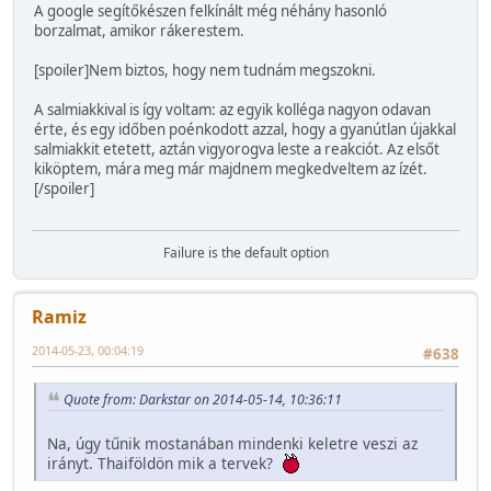
A google segítőkészen felkínált még néhány hasonló
borzalmat, amikor rákerestem.
[spoiler]Nem biztos, hogy nem tudnám megszokni.
A salmiakkival is így voltam: az egyik kolléga nagyon odavan
érte, és egy időben poénkodott azzal, hogy a gyanútlan újakkal
salmiakkit etetett, aztán vigyorogva leste a reakciót. Az elsőt
kiköptem, mára meg már majdnem megkedveltem az ízét.
[/spoiler]
Failure is the default option
Ramiz
2014-05-23, 00:04:19
#638
Quote from: Darkstar on 2014-05-14, 10:36:11
Na, úgy tűnik mostanában mindenki keletre veszi az
irányt. Thaiföldön mik a tervek?