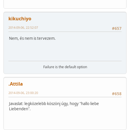
kikuchiyo
2014-09-06, 22:52:07
#657
Nem, és nem is tervezem.
Failure is the default option
.Attila
2014-09-06, 23:00:20
#658
Javaslat: legközelebb köszönj úgy, hogy "hallo liebe
Liebenden".