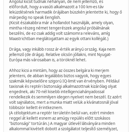
Angolul kicsit tudnak néhányan, de nem jellemző, és
előfordult, hogy a vasúti alkalmazott a 100 km-es táv
leküzdésének harmadik órájában büszkén jelentette ki, hogy ő
márpedig no speak Eenglish.
(Kicsit északabbra már a hollandot használják, amely olyan,
mintha részeg német tengerészek angolul próbálnának
beszélni, de ez csak addig volt számomra releváns, amíg
Maastrichtban meglátogattam az egyik ottani kollégát.)
Drága, vagy inkább rossz ár-érték arányú ország. Kaja nem
jellemző (de drága). Relatíve olcsón jóllakni, mint Nyugat-
Európa más városaiban is, a töröknél lehet.
Ahhoz kicsi a mintám, hogy az összes belgára ki merjem
jelenteni, de abban legalábbis biztos vagyok, hogy egyes
szakmák képviselőire szigorú IQ-limit van érvényben. Például
taxisnak és reptéri biztonsági alkalmazottnak kizárólag olyat
engednek, aki 70-nél kisebb intelligenciahányadossal
rendelkezik és semmilyen idegen nyelvet nem beszél. Ez azért
volt sajnálatos, mert a munka miatt velük a kívánatosnál jóval
többször kellett érintkeznem.
(A célobjektum a reptér területén belül van, ezért minden
reggel át kellett esnem az amúgy repülés előtt szokásos
"biztonsági" tortúrán.) A magyar útlevél látványára minden
alkalommal kivételt dobott a szolgálatot teljesítő személyzet,