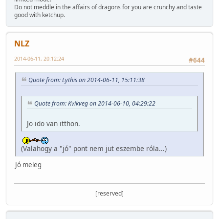
Do not meddle in the affairs of dragons for you are crunchy and taste
good with ketchup.
NLZ
2014-06-11, 20:12:24
#644
Quote from: Lythis on 2014-06-11, 15:11:38
Quote from: Kvikveg on 2014-06-10, 04:29:22
Jo ido van itthon.
(Valahogy a "jó" pont nem jut eszembe róla...)
Jó meleg
[reserved]