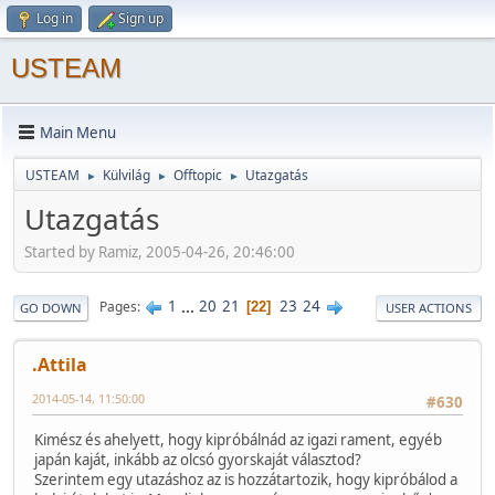
Log in
Sign up
USTEAM
Main Menu
USTEAM
Külvilág
Offtopic
Utazgatás
►
►
►
Utazgatás
Started by Ramiz, 2005-04-26, 20:46:00
1
...
20
21
23
24
Pages
22
GO DOWN
USER ACTIONS
.Attila
2014-05-14, 11:50:00
#630
Kimész és ahelyett, hogy kipróbálnád az igazi rament, egyéb
japán kaját, inkább az olcsó gyorskaját választod?
Szerintem egy utazáshoz az is hozzátartozik, hogy kipróbálod a