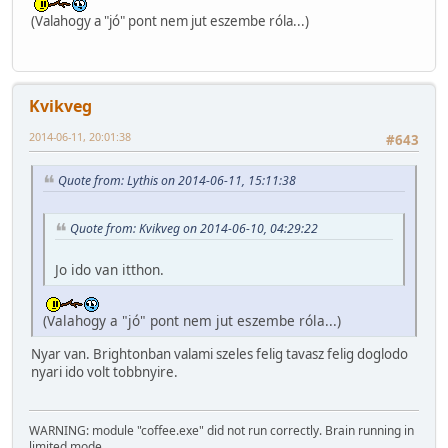
(Valahogy a "jó" pont nem jut eszembe róla...)
Kvikveg
2014-06-11, 20:01:38
#643
Quote from: Lythis on 2014-06-11, 15:11:38
Quote from: Kvikveg on 2014-06-10, 04:29:22
Jo ido van itthon.
(Valahogy a "jó" pont nem jut eszembe róla...)
Nyar van. Brightonban valami szeles felig tavasz felig doglodo
nyari ido volt tobbnyire.
WARNING: module "coffee.exe" did not run correctly. Brain running in
limited mode.