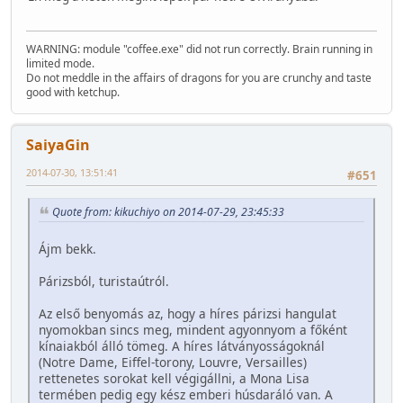
WARNING: module "coffee.exe" did not run correctly. Brain running in
limited mode.
Do not meddle in the affairs of dragons for you are crunchy and taste
good with ketchup.
SaiyaGin
2014-07-30, 13:51:41
#651
Quote from: kikuchiyo on 2014-07-29, 23:45:33
Ájm bekk.
Párizsból, turistaútról.
Az első benyomás az, hogy a híres párizsi hangulat
nyomokban sincs meg, mindent agyonnyom a főként
kínaiakból álló tömeg. A híres látványosságoknál
(Notre Dame, Eiffel-torony, Louvre, Versailles)
rettenetes sorokat kell végigállni, a Mona Lisa
termében pedig egy kész emberi húsdaráló van. A