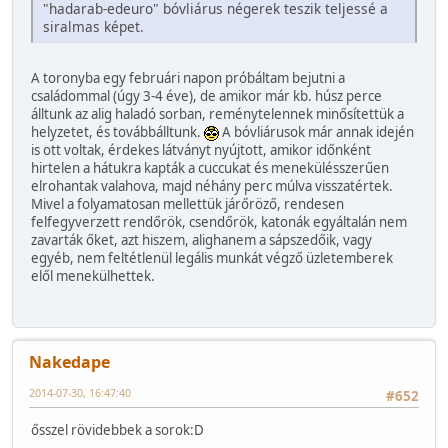
"hadarab-edeuro" bóvliárus négerek teszik teljessé a
siralmas képet.
A toronyba egy februári napon próbáltam bejutni a
családommal (úgy 3-4 éve), de amikor már kb. húsz perce
álltunk az alig haladó sorban, reménytelennek minősítettük a
helyzetet, és továbbálltunk.
A bóvliárusok már annak idején
is ott voltak, érdekes látványt nyújtott, amikor időnként
hirtelen a hátukra kapták a cuccukat és menekülésszerűen
elrohantak valahova, majd néhány perc múlva visszatértek.
Mivel a folyamatosan mellettük járőröző, rendesen
felfegyverzett rendőrök, csendőrök, katonák egyáltalán nem
zavarták őket, azt hiszem, alighanem a sápszedőik, vagy
egyéb, nem feltétlenül legális munkát végző üzletemberek
elől menekülhettek.
Nakedape
2014-07-30, 16:47:40
#652
ősszel rövidebbek a sorok:D