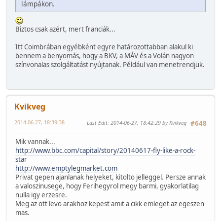
lámpákon.
Biztos csak azért, mert franciák...
Itt Coimbrában egyébként egyre határozottabban alakul ki
bennem a benyomás, hogy a BKV, a MÁV és a Volán nagyon
színvonalas szolgáltatást nyújtanak. Például van menetrendjük.
Kvikveg
2014-06-27, 18:39:38
Last Edit
: 2014-06-27, 18:42:29 by Kvikveg
#648
Mik vannak...
http://www.bbc.com/capital/story/20140617-fly-like-a-rock-
star
http://www.emptylegmarket.com
Privat gepen ajanlanak helyeket, kitolto jelleggel. Persze annak
a valoszinusege, hogy Ferihegyrol megy barmi, gyakorlatilag
nulla igy erzesre.
Meg az ott levo arakhoz kepest amit a cikk emleget az egeszen
mas.