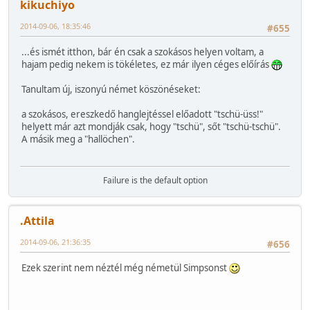
kikuchiyo
2014-09-06, 18:35:46
#655
...és ismét itthon, bár én csak a szokásos helyen voltam, a
hajam pedig nekem is tökéletes, ez már ilyen céges előírás
Tanultam új, iszonyú német köszönéseket:
a szokásos, ereszkedő hanglejtéssel előadott "tschü-üss!"
helyett már azt mondják csak, hogy "tschü", sőt "tschü-tschü".
A másik meg a "hallöchen".
Failure is the default option
.Attila
2014-09-06, 21:36:35
#656
Ezek szerint nem néztél még németül Simpsonst