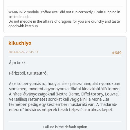
WARNING: module "coffee.exe" did not run correctly. Brain running in
limited mode.
Do not meddle in the affairs of dragons for you are crunchy and taste
good with ketchup.
kikuchiyo
2014-07-29, 23:45:33
#649
Ájm bekk.
Párizsból, turistaútról.
Az első benyomás az, hogy a híres párizsi hangulat nyomokban
sincs meg, mindent agyonnyom a főként kínaiakból álló tömeg.
A híres látványosságoknál (Notre Dame, Eiffel-torony, Louvre,
Versailles) rettenetes sorokat kell végigállni, a Mona Lisa
termében pedig egy kész emberi húsdaráló van. A "hadarab-
edeuro" bóvliárus négerek teszik teljessé a siralmas képet.
Failure is the default option