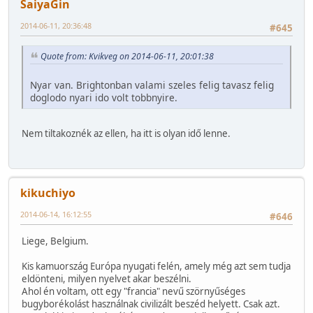
SaiyaGin
2014-06-11, 20:36:48
#645
Quote from: Kvikveg on 2014-06-11, 20:01:38
Nyar van. Brightonban valami szeles felig tavasz felig
doglodo nyari ido volt tobbnyire.
Nem tiltakoznék az ellen, ha itt is olyan idő lenne.
kikuchiyo
2014-06-14, 16:12:55
#646
Liege, Belgium.
Kis kamuország Európa nyugati felén, amely még azt sem tudja
eldönteni, milyen nyelvet akar beszélni.
Ahol én voltam, ott egy "francia" nevű szörnyűséges
bugyborékolást használnak civilizált beszéd helyett. Csak azt.