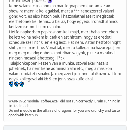
fortelmesen pocsek.
Kene valamit csinalnom ha mar tegnap nem tudtam az air
show-ra menni a kollegakkal, mert a *** rendszerrel valami
gond volt, es elso hazon beluli hasznalatnal azert megiscsak
elerhetonek kell lenni... a baj az, hogy egyedul rohadtul nincs
kedvem semmit sem csinalni.
Hetfo napkozben papiroznom kell majd, mert haha penteken
kellett volna nekem is, csak en azt hittem, hogy az eredeti
schedule szerint 10.en eleg lesz. Hat nem. Aztan hetfotol night
shift, mert miert ne. Vonattal, mert a kollega ma hazarepul, en
meg meg mindig ebben a hotelban vagyok, plusz a masiknal
nincsen mosasi lehetoseg. F*ck.
Tulajdonkeppen keszen van a munka, szoval akar haza is
johetnek, ha nem kene adminisztralni etc., meg a masikon
valami updatet csinalni. Ja meg azert jo lenne talalkozni az itteni
egyik kollegaval aki kb 9.en jon vissza kulfoldrol.
WARNING: module "coffee.exe" did not run correctly. Brain running in
limited mode.
Do not meddle in the affairs of dragons for you are crunchy and taste
good with ketchup.