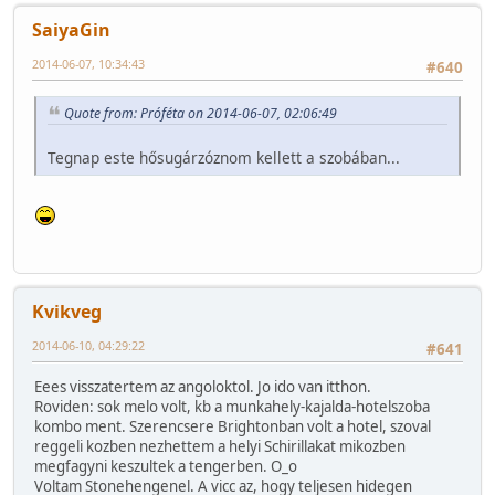
SaiyaGin
2014-06-07, 10:34:43
#640
Quote from: Próféta on 2014-06-07, 02:06:49
Tegnap este hősugárzóznom kellett a szobában...
Kvikveg
2014-06-10, 04:29:22
#641
Eees visszatertem az angoloktol. Jo ido van itthon.
Roviden: sok melo volt, kb a munkahely-kajalda-hotelszoba
kombo ment. Szerencsere Brightonban volt a hotel, szoval
reggeli kozben nezhettem a helyi Schirillakat mikozben
megfagyni keszultek a tengerben. O_o
Voltam Stonehengenel. A vicc az, hogy teljesen hidegen