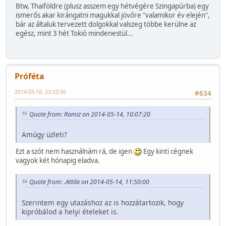
Btw, Thaiföldre (plusz asszem egy hétvégére Szingapúrba) egy
ismerős akar kirángatni magukkal jövőre "valamikor év elején",
bár az általuk tervezett dolgokkal valszeg többe kerülne az
egész, mint 3 hét Tokió mindenestül...
Próféta
2014-05-16, 23:53:56
#634
Quote from: Ramiz on 2014-05-14, 10:07:20
Amúgy üzleti?
Ezt a szót nem használnám rá, de igen
Egy kinti cégnek
vagyok két hónapig eladva.
Quote from: .Attila on 2014-05-14, 11:50:00
Szerintem egy utazáshoz az is hozzátartozik, hogy
kipróbálod a helyi ételeket is.