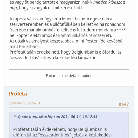
és vagy öt percig tartott elmagyarázni nekik
minden kibaszott
nap
, hogy ki vagyok és mit keresek ott.
A táj és a város amúgy szép lenne, ha nem egész nap a
szerverteremben és a pilótafülkében kellett volna rohadnom
(cserébe már álmomból felkeltve is fel tudom mondani a ****
helikopter elektromos és kommunikációs rendszerét).
Az utcák valamelyest koszosabbak, mint Pesten (de kevésbé,
mint Párizsban).
Prófétát talán érdekelheti, hogy Belgiumban is előfordul az
"összeadni tilos" jelzés a közlekedési lámpákon.
Failure is the default option
Próféta
2014-06-17, 23:54:51
#647
Quote from: kikuchiyo on 2014-06-14, 16:12:55
Prófétát talán érdekelheti, hogy Belgiumban is
előfordul az "összeadni tilos" jelzés a közlekedési