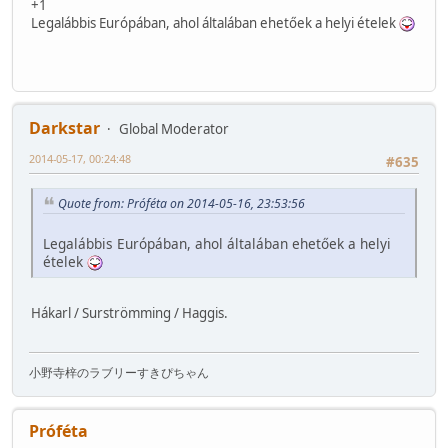
+1
Legalábbis Európában, ahol általában ehetőek a helyi ételek
Darkstar
Global Moderator
2014-05-17, 00:24:48
#635
Quote from: Próféta on 2014-05-16, 23:53:56
Legalábbis Európában, ahol általában ehetőek a helyi
ételek
Hákarl / Surströmming / Haggis.
小野寺梓のラブリーすきぴちゃん
Próféta