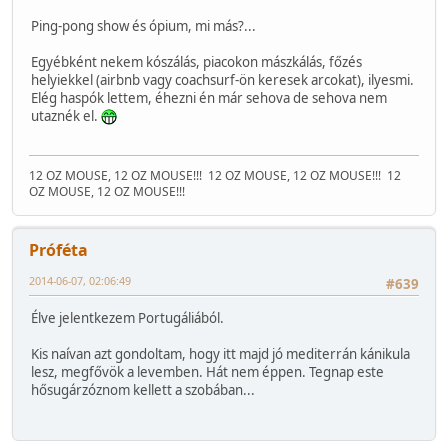
Ping-pong show és ópium, mi más?...
Egyébként nekem kószálás, piacokon mászkálás, főzés
helyiekkel (airbnb vagy coachsurf-ön keresek arcokat), ilyesmi.
Elég haspók lettem, éhezni én már sehova de sehova nem
utaznék el.
12 OZ MOUSE, 12 OZ MOUSE!!!
12 OZ MOUSE, 12 OZ MOUSE!!!
12
OZ MOUSE, 12 OZ MOUSE!!!
Próféta
2014-06-07, 02:06:49
#639
Élve jelentkezem Portugáliából.
Kis naívan azt gondoltam, hogy itt majd jó mediterrán kánikula
lesz, megfővök a levemben. Hát nem éppen. Tegnap este
hősugárzóznom kellett a szobában...