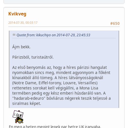
Kvikveg
2014-07-30, 00:03:17
#650
Quote from: kikuchiyo on 2014-07-29, 23:45:33
Ájm bekk.
Párizsból, turistaútról.
Az első benyomás az, hogy a híres párizsi hangulat
nyomokban sincs meg, mindent agyonnyom a főként
kínaiakból álló tömeg. A híres látványosságoknál
(Notre Dame, Eiffel-torony, Louvre, Versailles)
rettenetes sorokat kell végigállni, a Mona Lisa
termében pedig egy kész emberi húsdaráló van. A
"hadarab-edeuro" bóvliárus négerek teszik teljessé a
siralmas képet.
En meg a heten megint lepek par hetre UK iranyaba.