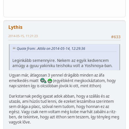
Lythis
2014-05-15, 11:21:23
#633
Quote from: .Attila on 2014-05-14, 12:29:36
Leginkább semennyire. Nekem az egyik kedvencem
amúgy a gyuu yakiniku teishoku volt a Yoshinoya-ban.
Ugyan már, átlagosan 3 yennel drágább minden az áfa
emelkedés miatt
(egyébként megkockáztatom, hogy
napi szinten így is olcsóbban jövök ki ott, mint itthon)
Darkstarnak pedig igazat adok abban, hogy a szállás és az
utazás, ami húzós tud lenni, de ezeket leszámítva szerintem
sem drága a placc, szóval nem tudom, hogy honnan ez az
egész. Vagy csak nem voltam még kobe marhát zabálni a ritz-
ben, de tekintve, hogy azt itthon sem teszem, így tényleg meg
vagyok lőve.