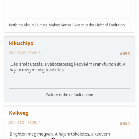
Nothing About Culture Makes Sense Except in the Light of Evolution
kikuchiyo
2014-08-23, 23:08:15
#653
...és ismét utazás, a változatosság kedvéért Frankfurton át. A
hajam még mindig tökéletes.
Failure is the default option
Kvikveg
2014-08-31, 12:55:11
#654
Brighton meg megvan. A hajam tokeletes, a kedvem