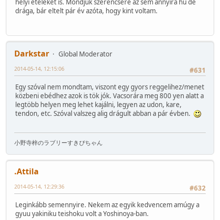
helyi ételeket is. Mondjuk szerencsére az sem annyira hű de
drága, bár eltelt pár év azóta, hogy kint voltam.
Darkstar
Global Moderator
2014-05-14, 12:15:06
#631
Egy szóval nem mondtam, viszont egy gyors reggelihez/menet
közbeni ebédhez azok is tök jók. Vacsorára meg 800 yen alatt a
legtöbb helyen meg lehet kajálni, legyen az udon, kare,
tendon, etc. Szóval valszeg alig drágult abban a pár évben.
小野寺梓のラブリーすきぴちゃん
.Attila
2014-05-14, 12:29:36
#632
Leginkább semennyire. Nekem az egyik kedvencem amúgy a
gyuu yakiniku teishoku volt a Yoshinoya-ban.