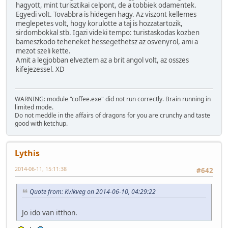
hagyott, mint turisztikai celpont, de a tobbiek odamentek.
Egyedi volt. Tovabbra is hidegen hagy. Az viszont kellemes
meglepetes volt, hogy korulotte a taj is hozzatartozik,
sirdombokkal stb. Igazi videki tempo: turistaskodas kozben
bameszkodo teheneket hessegethetsz az osvenyrol, ami a
mezot szeli kette.
Amit a legjobban elveztem az a brit angol volt, az osszes
kifejezessel. XD
WARNING: module "coffee.exe" did not run correctly. Brain running in
limited mode.
Do not meddle in the affairs of dragons for you are crunchy and taste
good with ketchup.
Lythis
2014-06-11, 15:11:38
#642
Quote from: Kvikveg on 2014-06-10, 04:29:22
Jo ido van itthon.